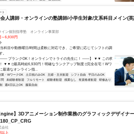
ート
会人講師・オンラインの塾講師/小学生対象/文系科目メイン(
ライン個別指導塾 オンライン事業部
円～6,930円
ト
担当科目や勤務曜日/時間は柔軟に対応でき、ご希望に応じてシフトの調
す。
【―― ブランクOK！オンラインでトライの先生に！ ――】 ▼▼ この求
T！ ▼▼ □最高時給6,930円！明確なランクアップ制度 □完全在宅！Wワ
最適なオンライン指...
副業・WワークOK
土日祝のみOK
主婦・主夫歓迎
シフト自由
平日のみOK
不問
未経験者歓迎
フルリモート
経験者歓迎
残業なし
有資格者歓迎
研修あり
制
週4日以上OK
服装自由
al Engine】3Dアニメーション制作業務のグラフィックデザイナ
8180_CP_CRG
式会社
0円以上