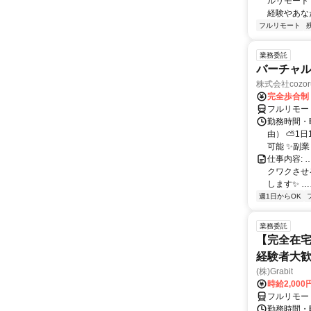
ルリモート
経験やあな
フルリモート
業務委託
バーチャル
株式会社cozor
完全歩合制
フルリモー
勤務時間・
由） ⛅1
可能 ✨副
仕事内容:
クワクさせ
します✨ …
週1日からOK
業務委託
【完全在宅
経験者大
(株)Grabit
時給2,000
フルリモー
勤務時間・