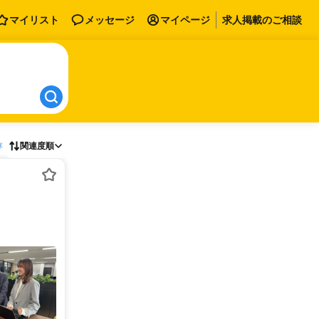
マイリスト
メッセージ
マイページ
求人掲載のご相談
存
関連度順