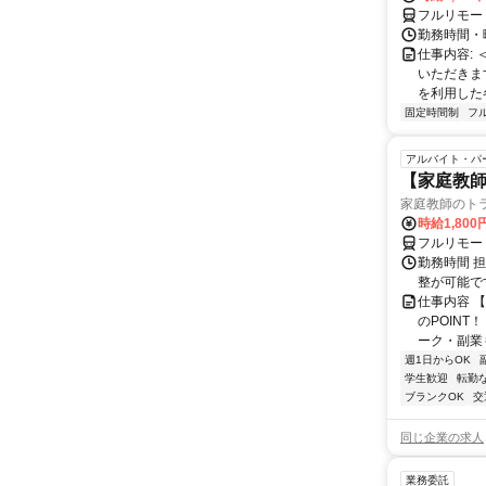
フルリモー
勤務時間・曜
仕事内容:
いただきます
を利用した各
固定時間制
フ
アルバイト・パ
【家庭教師
家庭教師のト
時給1,800
フルリモー
勤務時間 
整が可能で
仕事内容 
のPOINT
ーク・副業も
週1日からOK
学生歓迎
転勤
ブランクOK
交
同じ企業の求人
業務委託