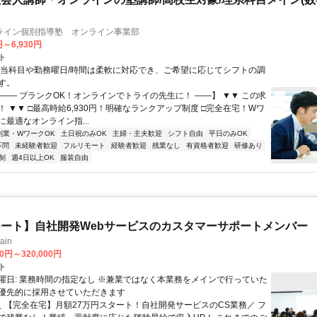
ライン個別指導塾 オンライン事業部
円～6,930円
ト
担当科目や勤務曜日/時間は柔軟に対応でき、ご希望に応じてシフトの調
す。
【―― ブランクOK！オンラインでトライの先生に！ ――】 ▼▼ この求
T！ ▼▼ □最高時給6,930円！明確なランクアップ制度 □完全在宅！Wワ
最適なオンライン指...
副業・WワークOK
土日祝のみOK
主婦・主夫歓迎
シフト自由
平日のみOK
不問
未経験者歓迎
フルリモート
経験者歓迎
残業なし
有資格者歓迎
研修あり
制
週4日以上OK
服装自由
ート】自社開発Webサービスのカスタマーサポートメンバー
ain
00円～320,000円
ト
曜日: 業務時間の指定なし ※兼業ではなく本業務をメインで行っていた
優先的に採用させていただきます
 ＼ 【完全在宅】月額27万円スタート！自社開発サービスのCS業務／ フ