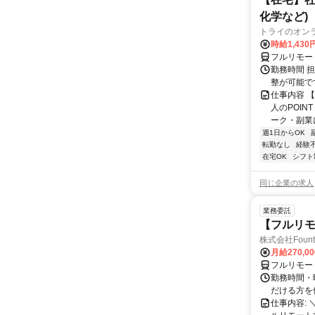
化学など)
トライのオン
時給1,430
フルリモー
勤務時間 
整が可能で
仕事内容 
人のPOIN
ーク・副業に
週1日からOK
転勤なし
経験
在宅OK
シフト
同じ企業の求人
業務委託
【フルリモ
株式会社Fount
月給270,0
フルリモー
勤務時間・
だける方を
仕事内容: