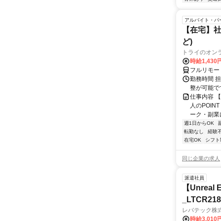
アルバイト・パ
【在宅】社
ど)
トライのオン
時給1,430
フルリモー
勤務時間 
整が可能で
仕事内容 
人のPOIN
ーク・副業に
週1日からOK
転勤なし
経験
在宅OK
シフト
同じ企業の求人
派遣社員
【Unre
_LTCR21
レバテック株
時給3,01