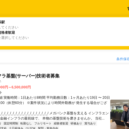
浜駅
浜駅
してください
資格者歓迎
資格者歓迎
を選択してください
条件保
フラ基盤(サーバー)技術者募集
子
000円～6,500,000円
ト
 実働時間：1日あたり8時間 平均勤務日数：1ヶ月あたり19日 〜 20日
18:00（休憩60分） ※案件状況により時間外勤務が 発生する場合がござ
/_/_/_/_/_/_/_/_/_/_/_/_/_/_/_/_/ メガバンク基盤を支える インフラエン
 金融インフラの最前線で、 本物の基盤技術を磨きませんか。 当社...
り
固定時間制
転勤なし
フルリモート
経験者歓迎
研修あり
賞与あり
費支給
土日祝休み
ひげOK
髪型・髪色自由