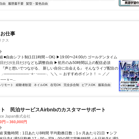
自由
履歴書不要
髪型・髪色自由
たお仕事
リクス
ト
 ■自由シフト制(1日1時間～OK) ▶19:00〜24:00の ゴールデンタイム
平日だけ/土日だけなども調整自由 ▶初月のみ50時間以上の配信必須
／ 『声と想いでつながる、 新しい自分に出会える』 そんなライブ配信の
 ╭─────────･⭐･･───╮ ＼＼ ～ おすすめポイント！ ～ ／／
──ｖ─...
ルリモート
経験者歓迎
ネイルOK
在宅OK
完全歩合制
ピアスOK
服装自由
ト 民泊サービスAirbnbのカスタマーサポート
ance Japan株式会社
00円～360,000円
ト
細 実働時間：1日あたり8時間 平均勤務日数：1ヶ月あたり21日 ▼シフ
祝日含む週5日勤務 17：00～翌9：00の間で実働8時間（土日祝含む週5