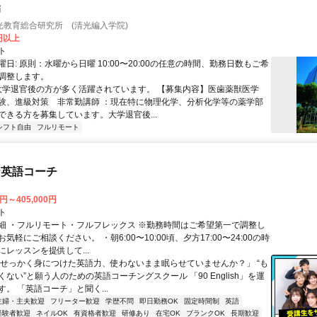
師
光教育総合研究所 (清光編入学院)
0円以上
ト
日: 原則：水曜から日曜 10:00〜20:00の任意の時間、勤務日数もご希
調整します。
 大学退官後の方が多く活躍されています。 【募集内容】医歯薬獣医学
験、進級対策 非常勤講師 ：現在特に物理化学、分析化学等の薬学部
ができる方を募集しています。大学退官後...
シフト自由
フルリモート
な英語コーチ
0円～405,000円
ト
細 ・フルリモート・フルフレックス ※勤務時間はご希望第一で調整し
気軽にご相談ください。 ・朝6:00〜10:00頃、夕方17:00〜24:00の時
レッスンを提供して...
「せっかく身につけた英語力、使わないまま眠らせていませんか？」 “も
ない”と願う人のための英語コーチングスクール 「90 English」を運
。 「英語コーチ」と聞く...
主婦・主夫歓迎
フリーター歓迎
学歴不問
即日勤務OK
固定時間制
英語
経験者歓迎
ネイルOK
有資格者歓迎
研修あり
在宅OK
ブランクOK
長期歓迎