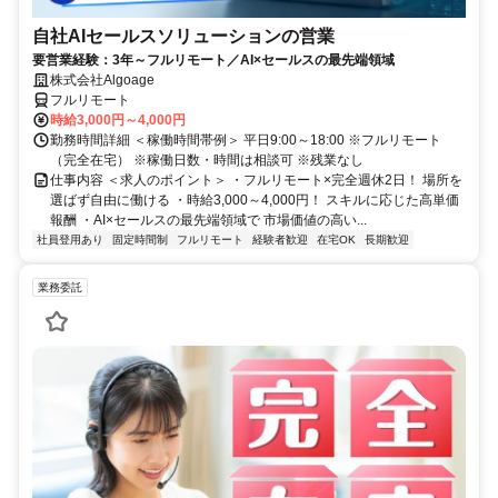
自社AIセールスソリューションの営業
要営業経験：3年～フルリモート／AI×セールスの最先端領域
株式会社Algoage
フルリモート
時給3,000円～4,000円
勤務時間詳細 ＜稼働時間帯例＞ 平日9:00～18:00 ※フルリモート
（完全在宅） ※稼働日数・時間は相談可 ※残業なし
仕事内容 ＜求人のポイント＞ ・フルリモート×完全週休2日！ 場所を
選ばず自由に働ける ・時給3,000～4,000円！ スキルに応じた高単価
報酬 ・AI×セールスの最先端領域で 市場価値の高い...
社員登用あり
固定時間制
フルリモート
経験者歓迎
在宅OK
長期歓迎
業務委託