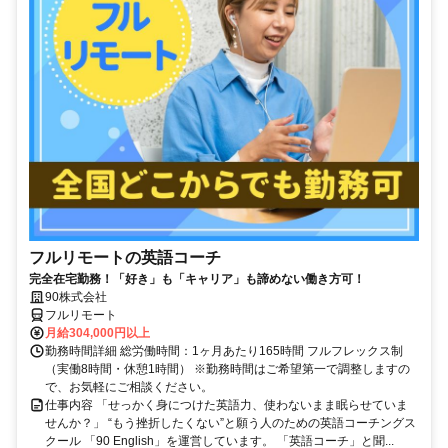
フルリモートの英語コーチ
完全在宅勤務！「好き」も「キャリア」も諦めない働き方可！
90株式会社
フルリモート
月給304,000円以上
勤務時間詳細 総労働時間：1ヶ月あたり165時間 フルフレックス制
（実働8時間・休憩1時間） ※勤務時間はご希望第一で調整しますの
で、お気軽にご相談ください。
仕事内容 「せっかく身につけた英語力、使わないまま眠らせていま
せんか？」 “もう挫折したくない”と願う人のための英語コーチングス
クール 「90 English」を運営しています。 「英語コーチ」と聞...