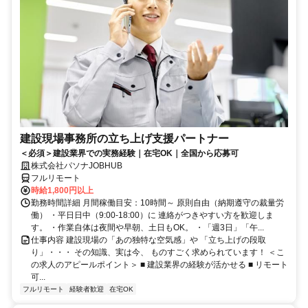
建設現場事務所の立ち上げ支援パートナー
＜必須＞建設業界での実務経験｜在宅OK｜全国から応募可
株式会社パソナJOBHUB
フルリモート
時給1,800円以上
勤務時間詳細 月間稼働目安：10時間～ 原則自由（納期遵守の裁量労
働） ・平日日中（9:00-18:00）に 連絡がつきやすい方を歓迎しま
す。 ・作業自体は夜間や早朝、土日もOK。 ・「週3日」「午...
仕事内容 建設現場の「あの独特な空気感」や 「立ち上げの段取
り」・・・ その知識、実は今、 ものすごく求められています！ ＜こ
の求人のアピールポイント＞ ■ 建設業界の経験が活かせる ■ リモート
可...
フルリモート
経験者歓迎
在宅OK