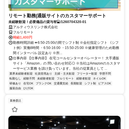
リモート勤務|通販サイトのカスタマーサポート
未経験歓迎！必要備品の貸与有💻/1260704320-01
アルティウスリンク株式会社
フルリモート
時給1,400円
勤務時間詳細 ⏩6:50-25:00の間でシフト制 ※会社指定シフト 《シフ
ト例》実働8時間 ・6:50-16:00 ・15:50-25:00 ※健康管理のため勤務
間インターバル 設定あり ※所...
仕事内容 【仕事内容】 在宅コールセンターオペレーター！ 大手通販
サイト「Amazon」の 問い合わせ対応◎ ※当社はAmazonのカスタマ
ーサービス業務 を請け負っています。当社の従業員として ...
業界未経験者歓迎
社員登用あり
主婦・主夫歓迎
フリーター歓迎
学歴不問
転勤なし
経験不問
未経験者歓迎
フルリモート
経験者歓迎
ネイルOK
研修あり
在宅OK
ブランクOK
交通費支給
長期歓迎
シフト制
ピアスOK
服装自由
ひげOK
業務委託