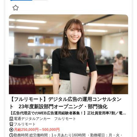
【フルリモート】デジタル広告の運用コンサルタン
ト 23年度新設部門オープニング・部門強化
【広告代理店でのWEB広告運用経験者募集！】正社員登用率7割／電通
G／全国×完全在宅／年休126日・土日祝休み／残業月平均4時間19分
電通デジタルアンカー フルリモート
フルリモート
月給250,000円～500,000円
勤務時間 総労働時間：1ヶ月あたり160時間 ・勤務曜日：月・火・