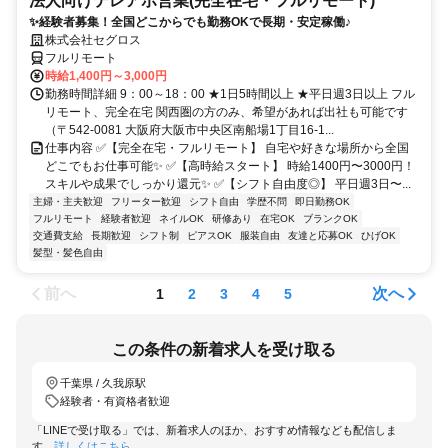
法人向けテレアポ営業(完全在宅・フルリモート)
✨経験者募集！全国どこからでも勤務OKで長期・安定稼働♪
株式会社セグロス
フルリモート
時給1,400円～3,000円
勤務時間詳細 9：00～18：00 ★1日5時間以上 ★平日週3日以上 フル
リモート、完全在宅 関西圏の方のみ、希望があれば出社も可能です
（〒542-0081 大阪府大阪市中央区南船場1丁目16-1...
仕事内容 ✅【完全在宅・フルリモート】 自宅や好きな場所から全国
どこでもお仕事可能✨ ✅【高時給スタート】 時給1400円〜3000円！
スキルや成果でしっかり還元✨ ✅【シフト自由度◎】 平日週3日〜...
主婦・主夫歓迎
フリーター歓迎
シフト自由
学歴不問
即日勤務OK
フルリモート
経験者歓迎
ネイルOK
研修あり
在宅OK
ブランクOK
交通費支給
長期歓迎
シフト制
ピアスOK
服装自由
友達と応募OK
ひげOK
髪型・髪色自由
前へ
次へ
1
2
3
4
5
この条件の新着求人を受け取る
千葉県 / 久我原駅
経験者・有資格者歓迎
「LINEで受け取る」では、新着求人のほか、おすすめ情報なども配信しま
す。
詳しくはこちら