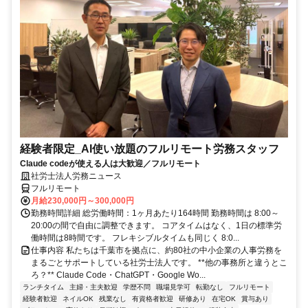
経験者限定_AI使い放題のフルリモート労務スタッフ
Claude codeが使える人は大歓迎／フルリモート
社労士法人労務ニュース
フルリモート
月給230,000円～300,000円
勤務時間詳細 総労働時間：1ヶ月あたり164時間 勤務時間は 8:00～
20:00の間で自由に調整できます。 コアタイムはなく、1日の標準労
働時間は8時間です。 フレキシブルタイムも同じく 8:0...
仕事内容 私たちは千葉市を拠点に、約80社の中小企業の人事労務を
まるごとサポートしている社労士法人です。 **他の事務所と違うとこ
ろ？** Claude Code・ChatGPT・Google Wo...
ランチタイム
主婦・主夫歓迎
学歴不問
職場見学可
転勤なし
フルリモート
経験者歓迎
ネイルOK
残業なし
有資格者歓迎
研修あり
在宅OK
賞与あり