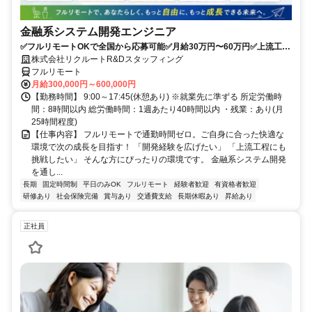
金融系システム開発エンジニア
✅フルリモートOKで全国から応募可能✅月給30万円〜60万円✅上流工程
にも挑戦可能✅夏季・年末年始休暇あり✅週休2日制、年間休日120日
株式会社リクルートR&Dスタッフィング
フルリモート
月給300,000円～600,000円
【勤務時間】 9:00～17:45(休憩あり) ※就業先に準ずる 所定労働時
間：8時間以内 総労働時間：1週あたり40時間以内 ・残業：あり(月
25時間程度)
【仕事内容】 フルリモートで通勤時間ゼロ。ご自身に合った快適な
環境で次の成長を目指す！ 「開発経験を広げたい」 「上流工程にも
挑戦したい」 そんな方にぴったりの環境です。 金融系システム開発
を通し...
長期
固定時間制
平日のみOK
フルリモート
経験者歓迎
有資格者歓迎
研修あり
社会保険完備
賞与あり
交通費支給
長期休暇あり
昇給あり
正社員