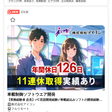
ブランクOK
育休あり
長期歓迎
ピアスOK
土日祝休み
服装自由
正社員
車載制御ソフトウエア開発
【実務経験者 必見】✅C言語開発経験✅車載組込みソフトの開発経験 ✅
年間休日126日+有給✅週2程度リモート可✅9時～18時勤務
株式会社アイコン
フルリモート