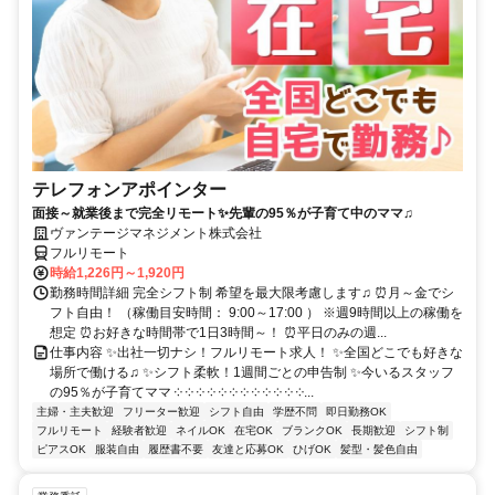
テレフォンアポインター
面接～就業後まで完全リモート✨先輩の95％が子育て中のママ♫
ヴァンテージマネジメント株式会社
フルリモート
時給1,226円～1,920円
勤務時間詳細 完全シフト制 希望を最大限考慮します♫ ⏰月～金でシ
フト自由！ （稼働目安時間： 9:00～17:00 ） ※週9時間以上の稼働を
想定 ⏰お好きな時間帯で1日3時間～！ ⏰平日のみの週...
仕事内容 ✨出社一切ナシ！フルリモート求人！ ✨全国どこでも好きな
場所で働ける♫ ✨シフト柔軟！1週間ごとの申告制 ✨今いるスタッフ
の95％が子育てママ ༶ ༶ ༶ ༶ ༶ ༶ ༶ ༶ ༶ ༶ ༶ ༶...
主婦・主夫歓迎
フリーター歓迎
シフト自由
学歴不問
即日勤務OK
フルリモート
経験者歓迎
ネイルOK
在宅OK
ブランクOK
長期歓迎
シフト制
ピアスOK
服装自由
履歴書不要
友達と応募OK
ひげOK
髪型・髪色自由