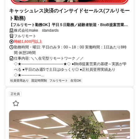
キャッシュレス決済のインサイドセールス(フルリモー
ト勤務)
【フルリモート勤務OK】平日５日勤務／経験者歓迎・BtoB提案営業で
スキルアップ
株式会社make standards
フルリモート
時給1,600円以上
勤務時間・曜日: 平日のみ 9：00～18：00 実働時間：1日あたり8時
間 休憩1時間
仕事内容: ＼＼在宅型リモートワーク ／／
◇★───────────────★◇ ●BtoB提案営業の基礎～実践が学
べる ●平日のみ週5で土日はゆっくり◎ ●正社員登用実績あり
◇★───────...
社員登用あり
固定時間制
フルリモート
在宅OK
正社員