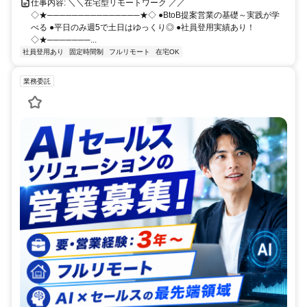
仕事内容: ＼＼在宅型リモートワーク ／／
◇★───────────────★◇ ●BtoB提案営業の基礎～実践が学
べる ●平日のみ週5で土日はゆっくり◎ ●社員登用実績あり！
◇★───────...
社員登用あり
固定時間制
フルリモート
在宅OK
業務委託