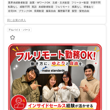
業界未経験者歓迎
副業・WワークOK
主婦・主夫歓迎
フリーター歓迎
学歴不問
転勤なし
経験不問
英語
未経験者歓迎
フルリモート
残業なし
研修あり
在宅OK
ブランクOK
長期歓迎
服装自由
履歴書不要
髪型・髪色自由
同じ企業の求人
アルバイト・パート