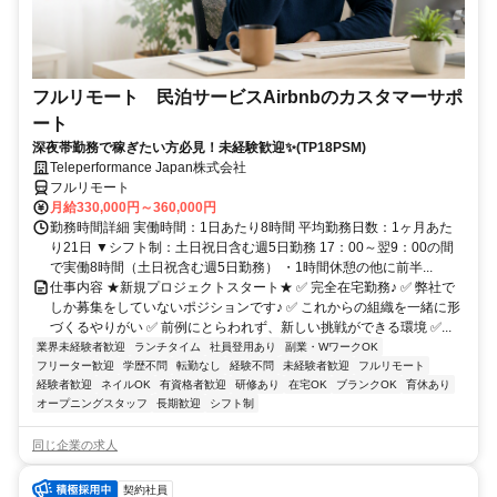
フルリモート 民泊サービスAirbnbのカスタマーサポ
ート
深夜帯勤務で稼ぎたい方必見！未経験歓迎✨(TP18PSM)
Teleperformance Japan株式会社
フルリモート
月給330,000円～360,000円
勤務時間詳細 実働時間：1日あたり8時間 平均勤務日数：1ヶ月あた
り21日 ▼シフト制：土日祝日含む週5日勤務 17：00～翌9：00の間
で実働8時間（土日祝含む週5日勤務） ・1時間休憩の他に前半...
仕事内容 ★新規プロジェクトスタート★ ✅ 完全在宅勤務♪ ✅ 弊社で
しか募集をしていないポジションです♪ ✅ これからの組織を一緒に形
づくるやりがい ✅ 前例にとらわれず、新しい挑戦ができる環境 ✅...
業界未経験者歓迎
ランチタイム
社員登用あり
副業・WワークOK
フリーター歓迎
学歴不問
転勤なし
経験不問
未経験者歓迎
フルリモート
経験者歓迎
ネイルOK
有資格者歓迎
研修あり
在宅OK
ブランクOK
育休あり
オープニングスタッフ
長期歓迎
シフト制
同じ企業の求人
契約社員