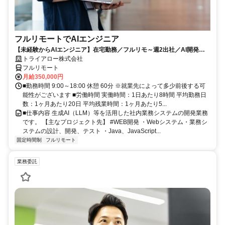
フルリモートでAIエンジニア
【未経験からAIエンジニア】在宅勤務／フルリモ～週2出社／AI開発を
仕事にする
トライアロー株式会社
フルリモート
月給350,000円
■勤務時間 9:00～18:00 休憩 60分 ※就業先によって多少前後する可
能性がございます ■労働時間 実働時間：1日あたり8時間 平均勤務日
数：1ヶ月あたり20日 平均残業時間：1ヶ月あたり5...
■仕事内容 生成AI（LLM）等を活用した社内業務システムの開発業務
です。 【主なプロジェクト先】 #WEB開発 ・Webシステム・業務シ
ステムの設計、開発、テスト ・Java、JavaScript...
固定時間制
フルリモート
業務委託