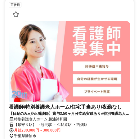
正社員
看護師/特別養護老人ホーム/住宅手当あり/夜勤なし
【日勤のみ⭐彡正看護師】賞与3.50ヶ月分支給実績あり⭐特別養護老人ホ
ーム⭕
特別養護老人ホーム 勝浦裕和園
【最寄り駅】 ・総元駅 ・久我原駅 ・西畑駅
月給230,000円～300,000円
千葉県勝浦市