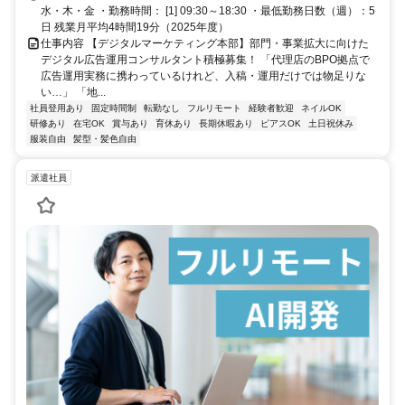
水・木・金 ・勤務時間： [1] 09:30～18:30 ・最低勤務日数（週）：5
日 残業月平均4時間19分（2025年度）
仕事内容 【デジタルマーケティング本部】部門・事業拡大に向けた
デジタル広告運用コンサルタント積極募集！ 「代理店のBPO拠点で
広告運用実務に携わっているけれど、入稿・運用だけでは物足りな
い…」 「地...
社員登用あり
固定時間制
転勤なし
フルリモート
経験者歓迎
ネイルOK
研修あり
在宅OK
賞与あり
育休あり
長期休暇あり
ピアスOK
土日祝休み
服装自由
髪型・髪色自由
派遣社員