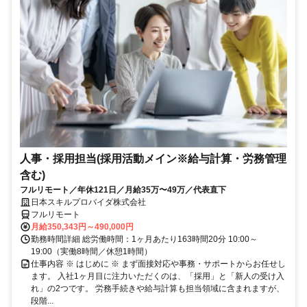
人事・採用担当(採用活動メイン※給与計算・労務管理
含む)
フルリモート／年休121日／月給35万〜49万／代表直下
日本スキルプロバイダ株式会社
フルリモート
月給350,343円～490,000円
勤務時間詳細 総労働時間：1ヶ月あたり163時間20分 10:00～
19:00（実働8時間／休憩1時間）
仕事内容 ※ はじめに ※ まず面接対応や事務・サポートからお任せし
ます。 入社1ヶ月目に注力いただくのは、「採用」と「新人の受け入
れ」の2つです。 労務手続きや給与計算も担当領域に含まれますが、
段階...