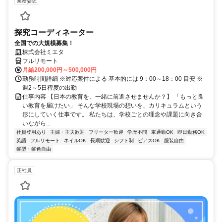
業務委託
探究コーディネーター
全国での大規模募集！
株式会社ミエタ
フルリモート
月給200,000円～500,000円
勤務時間詳細 ※対応案件による 基本的には 9：00～18：00 目安 ※
週2～5日程度の出勤
仕事内容 【日本の教育を、一緒に前進させませんか？】 「もっと良
い教育を届けたい」 そんな学校現場の想いを、カリキュラムという
形にしていく仕事です。 私たちは、学校ごとの理念や課題に向き合
いながら...
社員登用あり
主婦・主夫歓迎
フリーター歓迎
学歴不問
車通勤OK
即日勤務OK
英語
フルリモート
ネイルOK
長期歓迎
シフト制
ピアスOK
服装自由
髪型・髪色自由
正社員