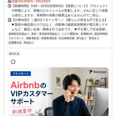
月給300,000円～500,000円
【勤務時間】 9:00～18:00(休憩60分) 【残業について】 プロジェクト
や時期により、業務のスケジュールが変動します。それに応じて残業
も発生しますが、長時間や深夜の残業はありませんのでご安心...
【仕事内容】 ＼週2日リモート可！／ 【暮らしの安全をITで支える】
▶製造や物流系だけではなく、自動車の最新技術開発や電力系システ
ムなど、幅広い企画・開発を行う会社です。 ▶ITを通して社会貢献...
資格取得支援あり
産休・育休取得実績あり
バイク通勤OK
車通勤OK
固定時間制
フルリモート
経験者歓迎
有資格者歓迎
社会保険完備
賞与あり
育休あり
交通費支給
昇給あり
契約社員