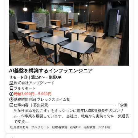
AI基盤を構築するインフラエンジニア
リモート◎｜週15h〜・副業OK
株式会社アップグレード
フルリモート
時給3,000円～5,000円
勤務時間詳細 フレックスタイム制
仕事内容 ▏募集背景 ━━━━━━━━━━━━━━━━━━ 「労働
生産性革命を起こす」をミッションに前年比300%成長中のコンサ
ル・SI事業を展開しています。 当社は、戦略から実装までを一気通貫
で支援...
社員登用あり
フルリモート
経験者歓迎
在宅OK
長期歓迎
シフト制