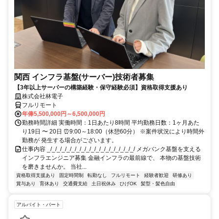
関西 インフラ基盤(サーバー)技術者募集
【3年以上サーバーの構築経験・保守経験必須】資格取得支援あり
株式会社林電子
フルリモート
年俸5,500,000円～6,500,000円
勤務時間詳細 実働時間：1日あたり8時間 平均勤務日数：1ヶ月あた
り19日 〜 20日 ⏰9:00～18:00（休憩60分） ※案件状況により時間外
勤務が 発生する場合がございます。
仕事内容 _/_/_/_/_/_/_/_/_/_/_/_/_/_/_/_/_/_/ メガバンク基盤を支える
インフラエンジニア募集 金融インフラの最前線で、 本物の基盤技術
を磨きませんか。 当社...
資格取得支援あり
固定時間制
転勤なし
フルリモート
経験者歓迎
研修あり
賞与あり
育休あり
交通費支給
土日祝休み
ひげOK
髪型・髪色自由
アルバイト・パート