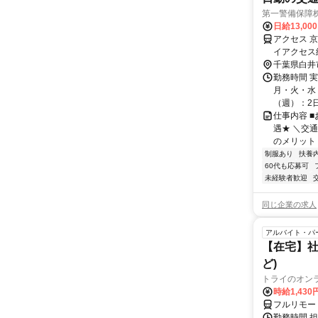
第一警備保障
日給13,00
アクセス 
イアクセス
千葉県白井
勤務時間 
月・火・水・
（週）：2日 
仕事内容 
遇★ ＼交
のメリット＞
制服あり
扶養
60代も応募可
未経験者歓迎
同じ企業の求人
アルバイト・パ
【在宅】社
ど)
トライのオン
時給1,430
フルリモー
勤務時間 