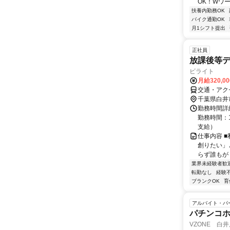
OK！Wワー
扶養内勤務OK
バイク通勤OK
月1シフト提出
正社員
放課後等
ビライト
月給320,0
交通・アク
千葉県白井
勤務時間詳細
勤務時間：1
支給）
仕事内容 
創りたい」
らず誰もが
業界未経験者歓
転勤なし
経験
ブランクOK
育
アルバイト・パ
パチンコ
VZONE 白