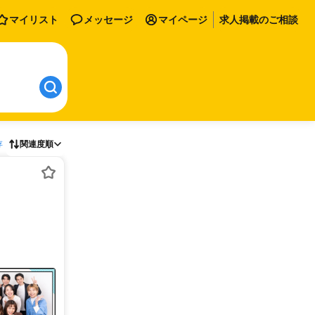
マイリスト
メッセージ
マイページ
求人掲載のご相談
存
関連度順