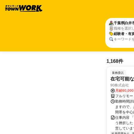
千葉県
白井
職種を選択
経験者・有
キーワード
1,168件
業務委託
在宅可能
90株式会社
月給60,00
フルリモー
勤務時間詳
ますので、お
間帯を中心に
仕事内容 
う挫折したく
営しています
社員登用あり