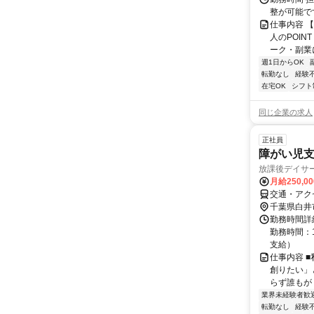
整が可能で
仕事内容 
人のPOIN
ーク・副業に
週1日からOK
転勤なし
経験
在宅OK
シフト
同じ企業の求人
正社員
障がい児
放課後デイサ
月給250,0
交通・アク
千葉県白井
勤務時間詳細
勤務時間：1
支給）
仕事内容 
創りたい」
らず誰もが
業界未経験者歓
転勤なし
経験