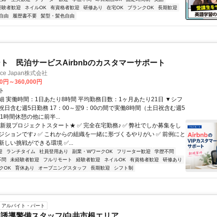
経験者歓迎
ネイルOK
有資格者歓迎
研修あり
在宅OK
ブランクOK
長期歓迎
自由
履歴書不要
髪型・髪色自由
ト 民泊サービスAirbnbのカスタマーサポート
ance Japan株式会社
00円～360,000円
ト
細 実働時間：1日あたり8時間 平均勤務日数：1ヶ月あたり21日 ▼シフ
祝日含む週5日勤務 17：00～翌9：00の間で実働8時間（土日祝含む週5
1時間休憩の他に前半...
★新規プロジェクトスタート★ ✅ 完全在宅勤務♪ ✅ 弊社でしか募集をし
ジションです♪ ✅ これからの組織を一緒に形づくるやりがい ✅ 前例にと
しい挑戦ができる環境 ✅...
迎
ランチタイム
社員登用あり
副業・WワークOK
フリーター歓迎
学歴不問
不問
未経験者歓迎
フルリモート
経験者歓迎
ネイルOK
有資格者歓迎
研修あり
クOK
育休あり
オープニングスタッフ
長期歓迎
シフト制
アルバイト・パート
誘導警備スタッフ/白井市根エリア