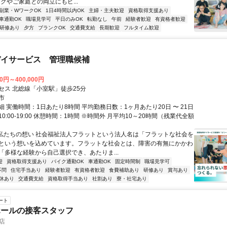
クやご家庭との両立にもピ...
副業・WワークOK
1日4時間以内OK
主婦・主夫歓迎
資格取得支援あり
車通勤OK
職場見学可
平日のみOK
転勤なし
午前
経験者歓迎
有資格者歓迎
研修あり
夕方
ブランクOK
交通費支給
長期歓迎
フルタイム歓迎
デイサービス 管理職候補
00円～400,000円
セス 北総線「小室駅」徒歩25分
市
 実働時間：1日あたり8時間 平均勤務日数：1ヶ月あたり20日 〜 21日
0:00-19:00 休憩時間：1時間 ※時間外 月平均10～20時間（残業代全額
■私たちの想い 社会福祉法人フラットという法人名は「フラットな社会を
という想いを込めています。フラットな社会とは、障害の有無にかかわ
「多様な経験から自己選択でき、あたりま...
迎
資格取得支援あり
バイク通勤OK
車通勤OK
固定時間制
職場見学可
不問
住宅手当あり
経験者歓迎
有資格者歓迎
食費補助あり
研修あり
賞与あり
休あり
交通費支給
資格取得手当あり
社割あり
寮・社宅あり
ート
ホールの接客スタッフ
井店