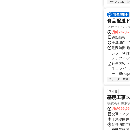
ブランクOK
育
食品配送
アサヒロジス
月給282,6
通勤情報 
千葉県白井
勤務時間 勤
シフトやお
テップアップ
仕事内容 
手コンビニ
め、重いも
フリーター歓迎
正社員
基礎工事
株式会社吉村
月給300,00
交通・アク
千葉県白井
勤務時間詳細
※残業ほぼ