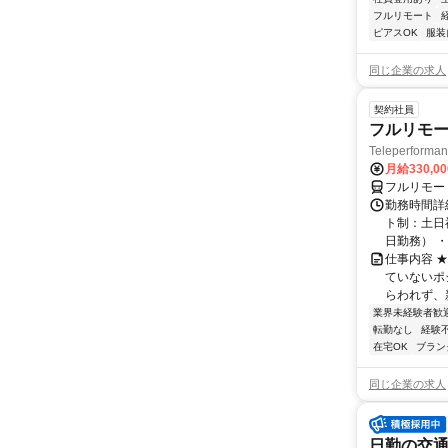
フルリモート
ピアスOK
服装
同じ企業の求人
契約社員
フルリモー
Teleperform
月給330,0
フルリモー
勤務時間詳
ト制：土日
日勤務） ・
仕事内容 
ていないポ
らわれず、新
業界未経験者歓
転勤なし
経験
在宅OK
ブラン
同じ企業の求人
日勤の交通