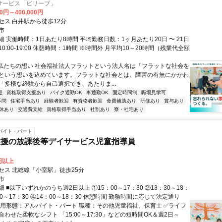
サービス「ビリーブ」
00円～400,000円
セス 白井駅から徒歩12分
市
 実働時間：1日あたり8時間 平均勤務日数：1ヶ月あたり20日 〜 21日
0:00-19:00 休憩時間：1時間 ※時間外 月平均10～20時間（残業代全額
■私たちの想い 社会福祉法人フラットという法人名は「フラットな社会を
という想いを込めています。フラットな社会とは、障害の有無にかかわ
「多様な経験から自己選択でき、あたりま...
迎
資格取得支援あり
バイク通勤OK
車通勤OK
固定時間制
職場見学可
不問
住宅手当あり
経験者歓迎
有資格者歓迎
食費補助あり
研修あり
賞与あり
休あり
交通費支給
資格取得手当あり
社割あり
寮・社宅あり
バイト・パート
支援の放課後等デイサービス児童指導員
0円以上
セス 北総線「小室駅」徒歩25分
市
 ■以下いずれかのうち週2日以上 ①15：00～17：30 ②13：30～18：
：00～17：30 ④14：00～18：30 休憩時間 勤務時間に応じて法定通り
雇用形態：アルバイト・パート 職種：その他児童福祉、保育士 ✅ライフ
わせた柔軟なシフト 「15:00～17:30」などの短時間OK＆週2日～