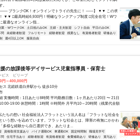
す。
【―― ブランクOK！オンラインでトライの先生に！ ――】 ▼▼ この求
T！ ▼▼ □最高時給6,930円！明確なランクアップ制度 □完全在宅！Wワ
最適なオンライン指...
副業・WワークOK
土日祝のみOK
主婦・主夫歓迎
シフト自由
平日のみOK
不問
未経験者歓迎
フルリモート
経験者歓迎
残業なし
有資格者歓迎
研修あり
制
週4日以上OK
服装自由
支援の放課後等デイサービス児童指導員・保育士
ービス ビリーブ
00円～400,000円
セス 北総鉄道白井駅から 徒歩10分
市
 実働時間：1日あたり8時間 平均勤務日数：1ヶ月あたり20日 〜 21日
0:00-19:00 休憩時間：1時間 ※時間外 月平均10～20時間（残業代全額
■私たちの想い 社会福祉法人フラットという法人名は「フラットな社会を
という想いを込めています。フラットな社会とは、障害の有無にかかわ
「多様な経験から自己選択でき、あたりま...
迎
資格取得支援あり
バイク通勤OK
車通勤OK
固定時間制
職場見学可
不問
住宅手当あり
経験者歓迎
有資格者歓迎
食費補助あり
研修あり
賞与あり