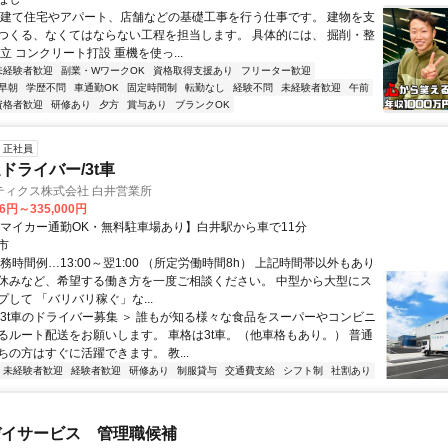
戸建て住宅やアパート、店舗などの基礎工事を行う仕事です。 建物を支
つくる、なくてはならない工程を担当します。 具体的には、 掘削・整
立 コンクリート打設 重機を使っ...
未経験者歓迎
副業・WワークOK
資格取得支援あり
フリーター歓迎
早朝
学歴不問
車通勤OK
固定時間制
転勤なし
経験不問
未経験者歓迎
午前
資格者歓迎
研修あり
夕方
賞与あり
ブランクOK
正社員
ドライバー/3t車
ティクス株式会社 白井営業所
76円～335,000円
【マイカー通勤OK・無料駐車場あり】白井駅から車で11分
市
務時間例…13:00～翌1:00 （所定労働時間8h） 上記時間帯以外もあり
休みなど、希望する働き方を一度ご相談ください。 中型から大型にス
して 「バリバリ稼ぐ」な...
＜3t車のドライバー募集 ＞ 誰もが知る様々な食品をスーパーやコンビニ
るルート配送をお願いします。 車格は3t車。（他車格もあり。） 普通
の方はすぐに活躍できます。 教...
未経験者歓迎
経験者歓迎
研修あり
制服貸与
交通費支給
シフト制
社割あり
デイサービス 管理職候補