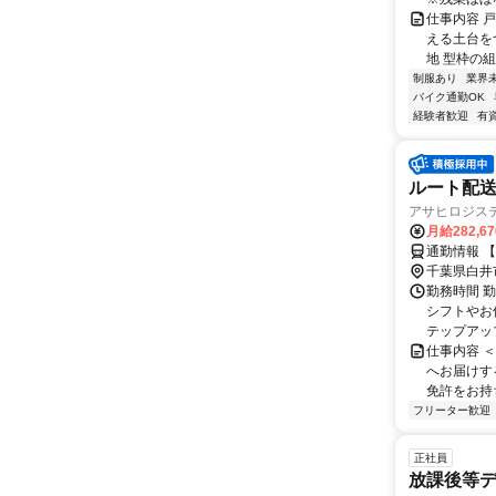
仕事内容 
える土台を
地 型枠の組
制服あり
業界
バイク通勤OK
経験者歓迎
有
ルート配送
アサヒロジス
月給282,6
通勤情報 
千葉県白井
勤務時間 勤
シフトやお
テップアップ
仕事内容 
へお届けす
免許をお持ち
フリーター歓迎
正社員
放課後等