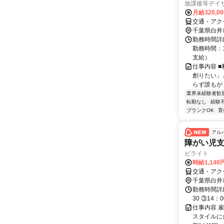
放課後等デイ
月給320,0
交通・アク
千葉県白井
勤務時間詳細
勤務時間：1
支給）
仕事内容 
創りたい」
らず誰もが
業界未経験者歓
転勤なし
経験
ブランクOK
育
アル
障がい児
ビライト
時給1,14
交通・アク
千葉県白井
勤務時間詳細
30 ③14
仕事内容 
スタイルに合