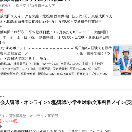
株式会社 松戸支社/白井市根エリア
0円
京成成田スカイアクセス線・北総線 西白井南口徒歩約1分、京成成田スカ
線・北総線 白井南口徒歩約27分 直行直帰OK＊交通費全額支給＊
市
実働時間：8時間/日 平均勤務日数：1ヶ月あたり8日～22日 ・勤務曜日：
木・金・土・日・祝 ・勤務時間： [1] 08:00～17:00 ・最低勤務日数
※...
■おすすめポイント ＝＝＝＝＝＝＝＝＝＝＝＝＝ 高日給×未経験でも厚待
通費も全額支給！／ ＝＝＝＝＝＝＝＝＝＝＝＝＝ ＜第一警備で働く7つ
 ・高日給で稼げる！ ・急な...
内勤務OK
社員登用あり
副業・WワークOK
土日祝のみOK
主婦・主夫歓迎
フリーター歓迎
シフト自由
学歴不問
固定時間制
平日のみOK
学生歓迎
交通費全額支給
経験者歓迎
即日払いOK
有資格者歓迎
研修あり
ブランクOK
ート
会人講師・オンラインの塾講師/小学生対象/文系科目メイン(
ライン個別指導塾 オンライン事業部
円～6,930円
ト
担当科目や勤務曜日/時間は柔軟に対応でき、ご希望に応じてシフトの調