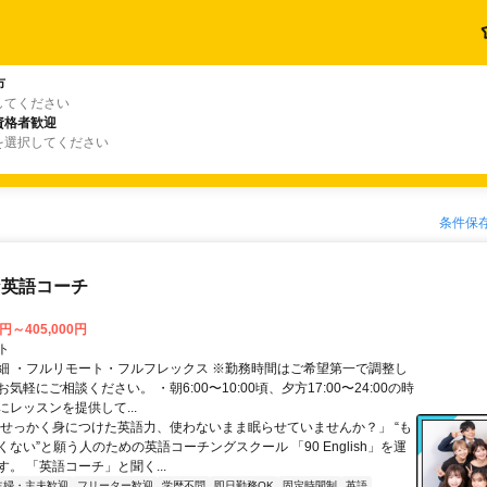
市
してください
資格者歓迎
を選択してください
条件保
な英語コーチ
0円～405,000円
ト
細 ・フルリモート・フルフレックス ※勤務時間はご希望第一で調整し
気軽にご相談ください。 ・朝6:00〜10:00頃、夕方17:00〜24:00の時
レッスンを提供して...
「せっかく身につけた英語力、使わないまま眠らせていませんか？」 “も
ない”と願う人のための英語コーチングスクール 「90 English」を運
。 「英語コーチ」と聞く...
主婦・主夫歓迎
フリーター歓迎
学歴不問
即日勤務OK
固定時間制
英語