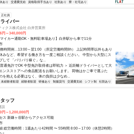
休あり
交通費支給
資格取得手当あり
社割あり
寮・社宅あり
正社員
ドライバー
ティクス株式会社 白井営業所
76円～340,000円
【マイカー通勤OK・無料駐車場あり】白井駅から車で11分
市
務時間例…13:00～翌1:00 （所定労働時間8h） 上記時間帯以外もあり
休みなど、希望する働き方を一度ご相談ください。 中型から大型にス
して 「バリバリ稼ぐ」な...
＜普通免許でOK 中型免許取得者は即戦力 ＞ 近距離ドライバーとして大
エンスストアへの食品配送をお願いします。 荷物はかご車で運ぶた
のを抱える必要はなく、体の負担は少なめ...
未経験者歓迎
経験者歓迎
研修あり
制服貸与
交通費支給
シフト制
社割あり
スタッフ
建設
0円～1,200,000円
セス 新鎌ヶ谷駅からアクセス可能
市
 総労働時間：1週あたり42時間 〜 55時間 8:00～17:00（休憩2時間）
なし