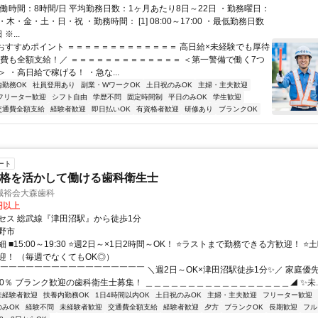
実働時間：8時間/日 平均勤務日数：1ヶ月あたり8日～22日 ・勤務曜日：
木・金・土・日・祝 ・勤務時間： [1] 08:00～17:00 ・最低勤務日数
※...
■おすすめポイント ＝＝＝＝＝＝＝＝＝＝＝＝＝ 高日給×未経験でも厚待
通費も全額支給！／ ＝＝＝＝＝＝＝＝＝＝＝＝＝ ＜第一警備で働く7つ
 ・高日給で稼げる！ ・急な...
内勤務OK
社員登用あり
副業・WワークOK
土日祝のみOK
主婦・主夫歓迎
フリーター歓迎
シフト自由
学歴不問
固定時間制
平日のみOK
学生歓迎
交通費全額支給
経験者歓迎
即日払いOK
有資格者歓迎
研修あり
ブランクOK
ート
|資格を活かして働ける歯科衛生士
誠裕会大森歯科
0円以上
セス 総武線『津田沼駅』から徒歩1分
野市
 ■15:00～19:30 ⭐週2日～×1日2時間～OK！ ⭐ラストまで勤務できる方歓迎！ 
迎！ （毎週でなくてもOK◎）
◤￣￣￣￣￣￣￣￣￣￣￣￣￣￣￣￣￣ ＼週2日～OK×津田沼駅徒歩1分✨／ 家庭優
00％ ブランク歓迎の歯科衛生士募集！ ＿＿＿＿＿＿＿＿＿＿＿＿＿＿＿＿＿◢ ✨未..
未経験者歓迎
扶養内勤務OK
1日4時間以内OK
土日祝のみOK
主婦・主夫歓迎
フリーター歓迎
のみOK
経験不問
未経験者歓迎
交通費全額支給
経験者歓迎
夕方
ブランクOK
長期歓迎
フル