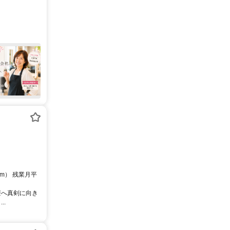
60m） 残業月平
療へ真剣に向き
..