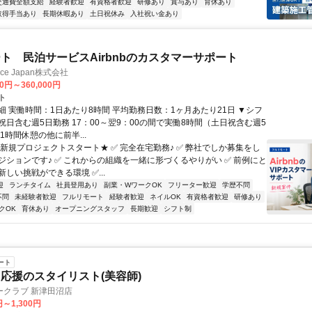
交通費全額支給
経験者歓迎
有資格者歓迎
研修あり
賞与あり
育休あり
取得手当あり
長期休暇あり
土日祝休み
入社祝い金あり
ト 民泊サービスAirbnbのカスタマーサポート
ance Japan株式会社
00円～360,000円
ト
細 実働時間：1日あたり8時間 平均勤務日数：1ヶ月あたり21日 ▼シフ
祝日含む週5日勤務 17：00～翌9：00の間で実働8時間（土日祝含む週5
1時間休憩の他に前半...
★新規プロジェクトスタート★ ✅ 完全在宅勤務♪ ✅ 弊社でしか募集をし
ジションです♪ ✅ これからの組織を一緒に形づくるやりがい ✅ 前例にと
しい挑戦ができる環境 ✅...
迎
ランチタイム
社員登用あり
副業・WワークOK
フリーター歓迎
学歴不問
不問
未経験者歓迎
フルリモート
経験者歓迎
ネイルOK
有資格者歓迎
研修あり
クOK
育休あり
オープニングスタッフ
長期歓迎
シフト制
ート
応援のスタイリスト(美容師)
ークラブ 新津田沼店
円～1,300円