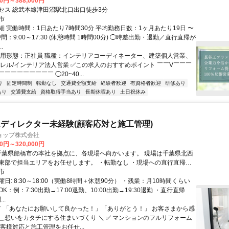
00円～388,000円
セス 総武本線津田沼駅北口出口徒歩3分
市
細 実働時間：1日あたり7時間30分 平均勤務日数：1ヶ月あたり19日 〜
時間：9:00～17:30 (休憩時間 1時間00分) ◯時差出勤・退勤／直行直帰が
.
雇用形態：正社員 職種：インテリアコーディネーター、建築個人営業、
パレル/インテリア法人営業 ✅この求人のおすすめポイント ￣￣V￣￣￣
￣￣￣￣￣￣￣￣ ◯20~40...
り
固定時間制
転勤なし
交通費全額支給
経験者歓迎
有資格者歓迎
研修あり
あり
交通費支給
資格取得手当あり
長期休暇あり
土日祝休み
ディレクター未経験(顧客応対と施工管理)
ョップ株式会社
00円～320,000円
東部で担当エリアをお任せします。 ・転勤なし ・現場への直行直帰
交通機関を利用） ・現場での開始・終了時間がそのまま勤務時間となる
市
な移動が発生しにくい働き方です！
日: 8:30～18:00（実働8時間＋休憩90分） ・残業：月10時間くらい
K：例：7:30出勤→17:00退勤、10:00出勤→19:30退勤 ・直行直帰
..
 ／ 「あなたにお願いして良かった！」「ありがとう！」 お客さまから感
＿想いをカタチにする住まいづくり ＼ ✅ マンションのフルリフォーム
客様対応と施工管理をお任せ...