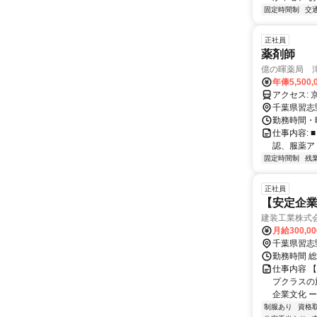
固定時間制
交
正社員
薬剤師
億の暉薬局 
年俸5,500,
ア
千葉県習志
勤務時間・
仕事内容: 
認、服薬アド
固定時間制
残
正社員
【安定企
建装工業株式
月給300,0
千葉県習志
勤務時間 総
仕事内容 
プクラスの
企業文化 ー
制服あり
資格