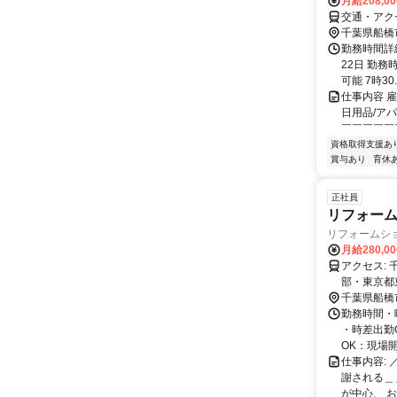
月給208,0
交通・アク
千葉県船橋
勤務時間詳
22日 勤務
可能 7時30..
仕事内容 
日用品/ア
￣￣￣￣￣￣
資格取得支援あ
賞与あり
育休
正社員
リフォーム
リフォームシ
月給280,0
アクセス: 千葉県船橋市の本社を拠点に、各現場へ向かいます。 現場は千葉県北西
部・東京都
OK（公共
千葉県船橋
ため、無駄
勤務時間・曜
・時差出勤O
OK：現場開.
仕事内容:
謝される＿
が中心、 お