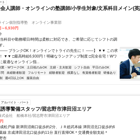
ート
会人講師・オンラインの塾講師/小学生対象/文系科目メイン(
ライン個別指導塾 オンライン事業部
円～6,930円
ト
担当科目や勤務曜日/時間は柔軟に対応でき、ご希望に応じてシフトの調
す。
【―― ブランクOK！オンラインでトライの先生に！ ――】 ▼▼ この求
T！ ▼▼ □最高時給6,930円！明確なランクアップ制度 □完全在宅！Wワ
最適なオンライン指...
副業・WワークOK
土日祝のみOK
主婦・主夫歓迎
シフト自由
平日のみOK
不問
未経験者歓迎
フルリモート
経験者歓迎
残業なし
有資格者歓迎
研修あり
制
週4日以上OK
服装自由
アルバイト・パート
誘導警備スタッフ/習志野市津田沼エリア
株式会社 船橋本社/習志野市津田沼エリア
0円
京成松戸線 新津田沼南口徒歩約2分、ＪＲ総武本線 津田沼北口徒歩約6
葉線 京成津田沼北口徒歩約11分 直行直帰OK＊交通費全額支給＊
野市