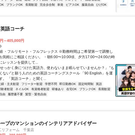
OK
ブランクOK
長期歓迎
完全歩合制
単発
ピアスOK
服装自由
ひげOK
な英語コーチ
0円～405,000円
ト
細 ・フルリモート・フルフレックス ※勤務時間はご希望第一で調整し
気軽にご相談ください。 ・朝6:00〜10:00頃、夕方17:00〜24:00の時
レッスンを提供して...
「せっかく身につけた英語力、使わないまま眠らせていませんか？」 “も
ない”と願う人のための英語コーチングスクール 「90 English」を運
。 「英語コーチ」と聞く...
主婦・主夫歓迎
フリーター歓迎
学歴不問
即日勤務OK
固定時間制
英語
経験者歓迎
ネイルOK
有資格者歓迎
研修あり
在宅OK
ブランクOK
長期歓迎
自由
履歴書不要
髪型・髪色自由
ループのマンションのインテリアアドバイザー
工リフォーム 千葉店