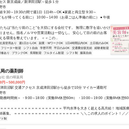
セス 新京成線／新津田沼駅～徒歩１分
野市
9:30～19:30の間で週1日･1日4h～OK ●家庭と両立型 9:30～
子どもが帰ってくる前に） 10:00～14:00（お昼ごはん準備の前に） ● 午後
私たちは“当たり前のこと”を大切にする会社です。 無理に数字を追いかけ
りません。指名ノルマや営業活動は一切なし。 安心して目の前のお客
える環境を整えています。 ＜＜この...
社員登用あり
週1日からOK
副業・WワークOK
1日4時間以内OK
土日祝のみOK
フリーター歓迎
シフト自由
学歴不問
平日のみOK
交通費全額支給
経験者歓迎
研修あり
ブランクOK
長期歓迎
フルタイム歓迎
シフト制
服装自由
薬局の薬剤師
会社 億の暉薬局
00円～500,000円
最寄駅 京成津田沼駅 交通アクセス 京成津田沼駅から徒歩で10分 マイカー通勤可
野市
務時間例＞ ・9:00～18:00（実働8h/休憩60m） ・10:00～19:00（実働8h/休憩
＝＝＝＝＝＝＝＝＝＝＝＝＝＝＝＝＝＝＝ 平均水準を大きく超える高月給！ 地域医
師募集。 ＝＝＝＝＝＝＝＝＝＝＝＝＝＝＝＝＝＝＝ ＼＼この求人のポイント！／／ .
フト制