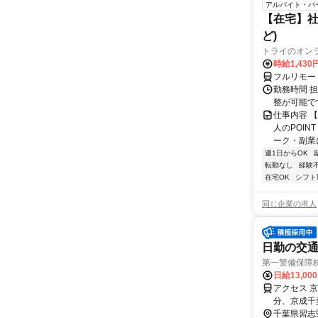
アルバイト・パ
【在宅】社
ど)
トライのオン
時給1,430
フルリモー
勤務時間 
整が可能で
仕事内容 
人のPOIN
ーク・副業に
週1日からOK
転勤なし
経験
在宅OK
シフト
同じ企業の求人
日勤の交通
第一警備保障
日給13,00
アクセス 
分、京成千
千葉県習志