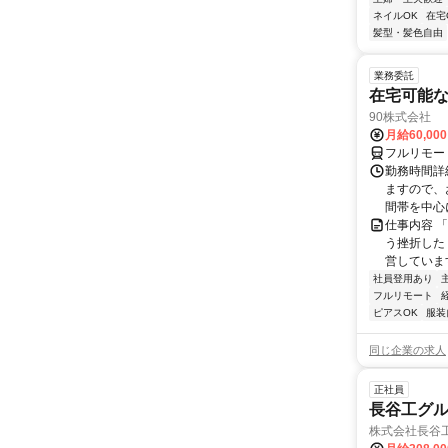
ネイルOK
在宅
髪型・髪色自由
業務委託
在宅可能
90株式会社
月給60,00
フルリモー
勤務時間詳
ますので、お
間帯を中心に
仕事内容 
う挫折したく
営しています
社員登用あり
フルリモート
ピアスOK
服装
同じ企業の求人
正社員
長谷工グ
株式会社長谷