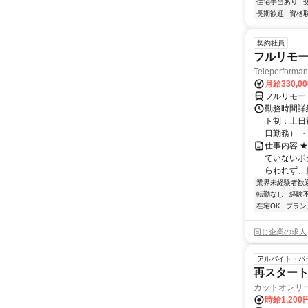
住宅手当あり
長期歓迎
資格
契約社員
フルリモー
Teleperform
月給330,0
フルリモー
勤務時間詳
ト制：土日
日勤務） ・
仕事内容 
ていないポ
らわれず、新
業界未経験者歓
転勤なし
経験
在宅OK
ブラン
同じ企業の求人
アルバイト・パ
再スタート
カットオンリ
時給1,200