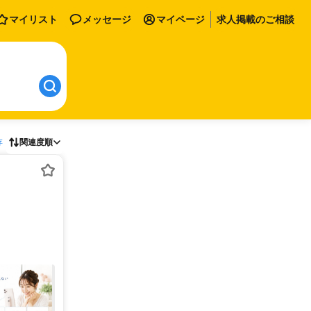
マイリスト
メッセージ
マイページ
求人掲載のご相談
存
関連度順