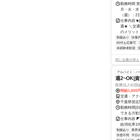
勤務時間 
月・火・水・
（週）：2日 
仕事内容 
遇★ ＼交
のメリット＞
制服あり
扶養
60代も応募可
未経験者歓迎
同じ企業の求人
アルバイト・パ
週2~OK
医療法人社団
時給1,80
交通・アク
千葉県習志
勤務時間詳細
できる方歓
仕事内容 
給消化率1
制服あり
業界
学歴不問
平日