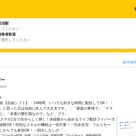
田沼駅
してください
資格者歓迎
を選択してください
条件保
バー
tion
ト
細 【自由シフト】 ・24時間、いつでも好きな時間に配信してOK！ ・
」と思った日は自由に休んで大丈夫です。 ・「家庭の事情で」「テス
ら」「本業の繁忙期なので」など、プラ...
＼スマホ1台で自分らしく輝く！未経験から始めるライブ配信ライバー大
未経験OK！特別なスキルや機材は一切不要！ ✅完全在宅・フルリモー
からでも参加OK！ ✅顔出しなしの「...
フリーター歓迎
短期
シフト自由
学歴不問
フルリモート
経験者歓迎