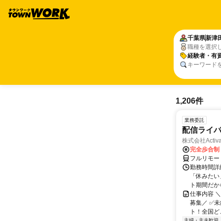
千葉県
新津
職種を選択
経験者・有
キーワード
1,206件
業務委託
配信ライ
株式会社Activa
完全歩合制
フルリモー
勤務時間詳
「休みたい
ト期間だか
仕事内容 
募集／ ✅
ト！全国どこ
主婦・主夫歓迎