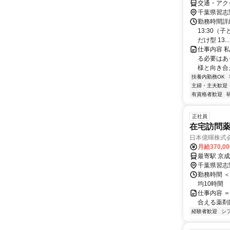
交通・アク
千葉県習志
勤務時間詳細 
13:30（
だけ型 13...
仕事内容 
る必要はあ
様と向き合
扶養内勤務OK
主婦・主夫歓迎
有資格者歓迎
正社員
在宅訪問
日本億暉株式
月給370,0
千葉県習志
勤務時間 ＜勤
均10時間
仕事内容 
合える薬剤
経験者歓迎
シ