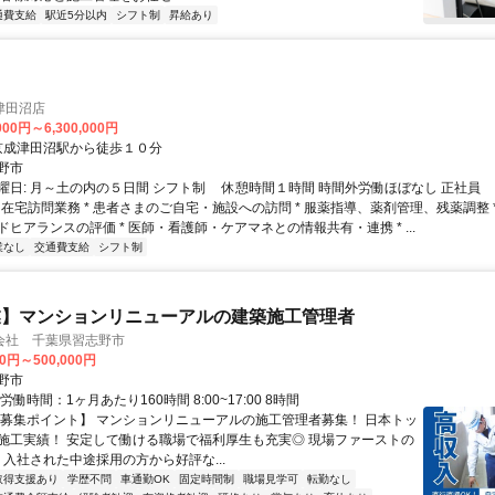
通費支給
駅近5分以内
シフト制
昇給あり
津田沼店
000円～6,300,000円
クセス: 京成津田沼駅から徒歩１０分
野市
曜日: 月～土の内の５日間 シフト制 休憩時間１時間 時間外労働ほぼなし 正社員
■ 在宅訪問業務 * 患者さまのご自宅・施設への訪問 * 服薬指導、薬剤管理、残薬調整 
ヒアランスの評価 * 医師・看護師・ケアマネとの情報共有・連携 * ...
業なし
交通費支給
シフト制
業】マンションリニューアルの建築施工管理者
会社 千葉県習志野市
00円～500,000円
野市
労働時間：1ヶ月あたり160時間 8:00~17:00 8時間
【募集ポイント】 マンションリニューアルの施工管理者募集！ 日本トッ
施工実績！ 安定して働ける職場で福利厚生も充実◎ 現場ファーストの
 入社された中途採用の方から好評な...
取得支援あり
学歴不問
車通勤OK
固定時間制
職場見学可
転勤なし