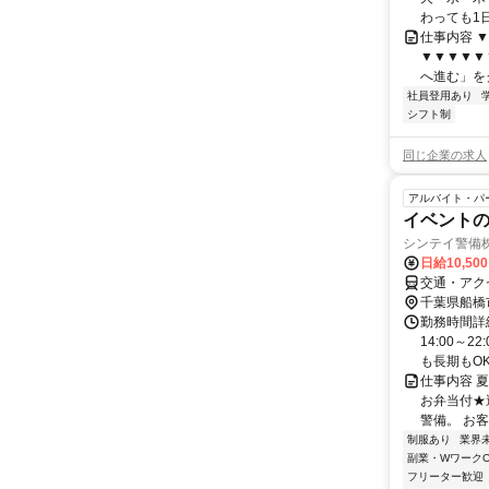
わっても1日
仕事内容 
▼▼▼▼▼▼
へ進む」をク
社員登用あり
シフト制
同じ企業の求人
アルバイト・パ
イベント
シンテイ警備株
日給10,50
交通・アク
千葉県船橋
勤務時間詳細
14:00～
も長期もOK！
仕事内容 
お弁当付★
警備。 お客
制服あり
業界
副業・WワークO
フリーター歓迎