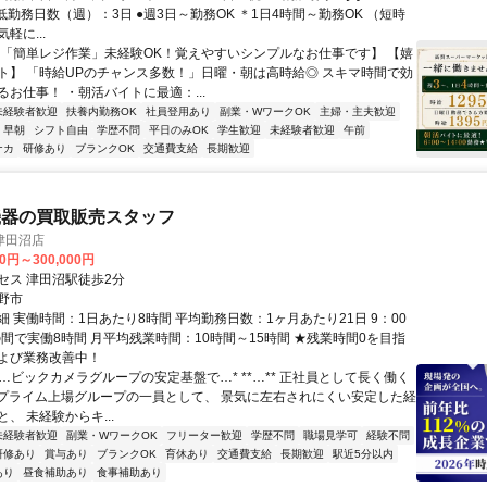
・最低勤務日数（週）：3日 ●週3日～勤務OK ＊1日4時間～勤務OK （短時
軽に...
【「簡単レジ作業」未経験OK！覚えやすいシンプルなお仕事です】 【嬉
ト】 「時給UPのチャンス多数！」日曜・朝は高時給◎ スキマ時間で効
お仕事！ ・朝活バイトに最適：...
未経験者歓迎
扶養内勤務OK
社員登用あり
副業・WワークOK
主婦・主夫歓迎
早朝
シフト自由
学歴不問
平日のみOK
学生歓迎
未経験者歓迎
午前
ナカ
研修あり
ブランクOK
交通費支給
長期歓迎
機器の買取販売スタッフ
津田沼店
00円～300,000円
セス 津田沼駅徒歩2分
野市
 実働時間：1日あたり8時間 平均勤務日数：1ヶ月あたり21日 9：00
の間で実働8時間 月平均残業時間：10時間～15時間 ★残業時間0を目指
よび業務改善中！
*…ビックカメラグループの安定基盤で…* **…** 正社員として長く働く
 東証プライム上場グループの一員として、 景気に左右されにくい安定した経
、 未経験からキ...
未経験者歓迎
副業・WワークOK
フリーター歓迎
学歴不問
職場見学可
経験不問
研修あり
賞与あり
ブランクOK
育休あり
交通費支給
長期歓迎
駅近5分以内
あり
昼食補助あり
食事補助あり