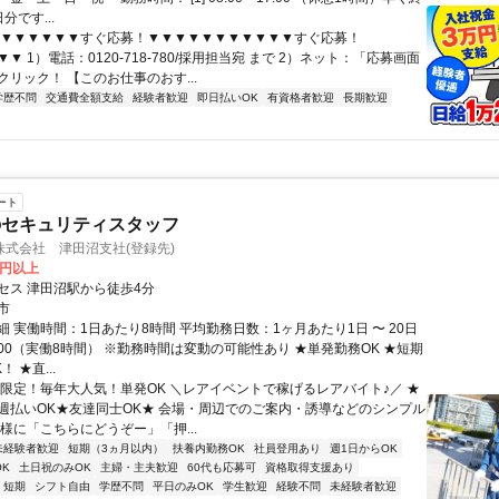
分です...
▼▼▼▼▼▼▼すぐ応募！▼▼▼▼▼▼▼▼▼▼▼すぐ応募！
▼ 1）電話：0120-718-780/採用担当宛 まで 2）ネット：「応募画面
リック！ 【このお仕事のおす...
学歴不問
交通費全額支給
経験者歓迎
即日払いOK
有資格者歓迎
長期歓迎
ート
のセキュリティスタッフ
式会社 津田沼支社(登録先)
0円以上
セス 津田沼駅から徒歩4分
市
 実働時間：1日あたり8時間 平均勤務日数：1ヶ月あたり1日 〜 20日
22:00（実働8時間） ※勤務時間は変動の可能性あり ★単発勤務OK ★短期
 ★直...
夏限定！毎年大人気！単発OK ＼レアイベントで稼げるレアバイト♪／ ★
週払いOK★友達同士OK★ 会場・周辺でのご案内・誘導などのシンプル
様に「こちらにどうぞー」「押...
未経験者歓迎
短期（3ヵ月以内）
扶養内勤務OK
社員登用あり
週1日からOK
K
土日祝のみOK
主婦・主夫歓迎
60代も応募可
資格取得支援あり
短期
シフト自由
学歴不問
平日のみOK
学生歓迎
経験不問
未経験者歓迎