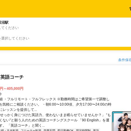
田沼駅
してください
を選択してください
条件保
な英語コーチ
0円～405,000円
ト
細 ・フルリモート・フルフレックス ※勤務時間はご希望第一で調整し
気軽にご相談ください。 ・朝6:00〜10:00頃、夕方17:00〜24:00の時
レッスンを提供して...
「せっかく身につけた英語力、使わないまま眠らせていませんか？」 “も
ない”と願う人のための英語コーチングスクール 「90 English」を運
。 「英語コーチ」と聞く...
主婦・主夫歓迎
フリーター歓迎
学歴不問
即日勤務OK
固定時間制
英語