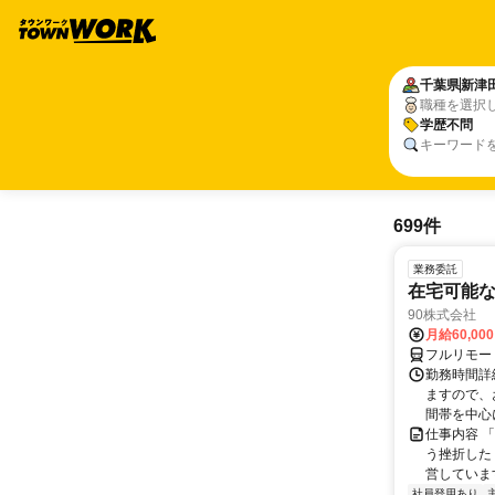
千葉県
新津
職種を選択
学歴不問
キーワード
699件
業務委託
在宅可能
90株式会社
月給60,00
フルリモー
勤務時間詳
ますので、お
間帯を中心に
仕事内容 
う挫折したく
営しています
社員登用あり