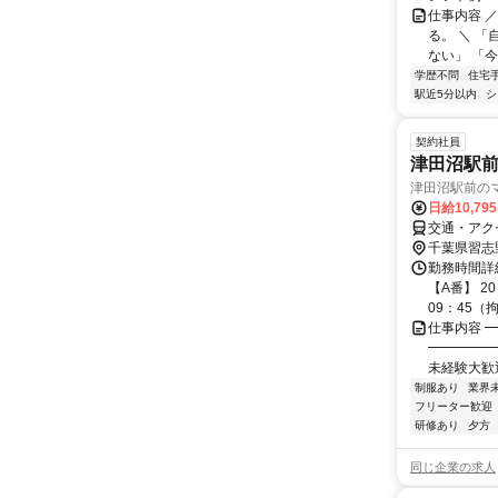
仕事内容 
る。 ＼ 
ない」 「今
学歴不問
住宅
駅近5分以内
シ
契約社員
津田沼駅
津田沼駅前の
日給10,79
交通・アク
千葉県習志
勤務時間詳細
【A番】 2
09：45（拘.
仕事内容 
━━━━━
未経験大歓迎
制服あり
業界
フリーター歓迎
研修あり
夕方
同じ企業の求人