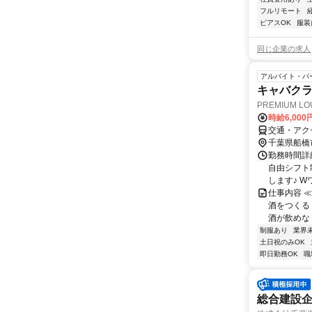
フルリモート
ピアスOK
服装
同じ企業の求人
アルバイト・パ
キャバク
PREMIUM L
時給6,000
交通・アク
千葉県船橋
勤務時間詳細
自由シフト
します♪ Wワ
仕事内容 
酒をつくる
酒が飲めなく
制服あり
業界
土日祝のみOK
即日勤務OK
職
総合建設