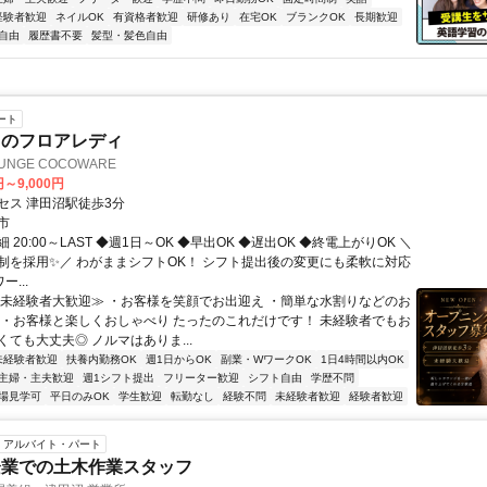
経験者歓迎
ネイルOK
有資格者歓迎
研修あり
在宅OK
ブランクOK
長期歓迎
自由
履歴書不要
髪型・髪色自由
ート
ラのフロアレディ
OUNGE COCOWARE
円～9,000円
セス 津田沼駅徒歩3分
市
 20:00～LAST ◆週1日～OK ◆早出OK ◆遅出OK ◆終電上がりOK ＼
制を採用✨／ わがままシフトOK！ シフト提出後の変更にも柔軟に対応
ー...
≪未経験者大歓迎≫ ・お客様を笑顔でお出迎え ・簡単な水割りなどのお
 ・お客様と楽しくおしゃべり たったのこれだけです！ 未経験者でもお
ても大丈夫◎ ノルマはありま...
未経験者歓迎
扶養内勤務OK
週1日からOK
副業・WワークOK
1日4時間以内OK
主婦・主夫歓迎
週1シフト提出
フリーター歓迎
シフト自由
学歴不問
場見学可
平日のみOK
学生歓迎
転勤なし
経験不問
未経験者歓迎
経験者歓迎
アルバイト・パート
企業での土木作業スタッフ