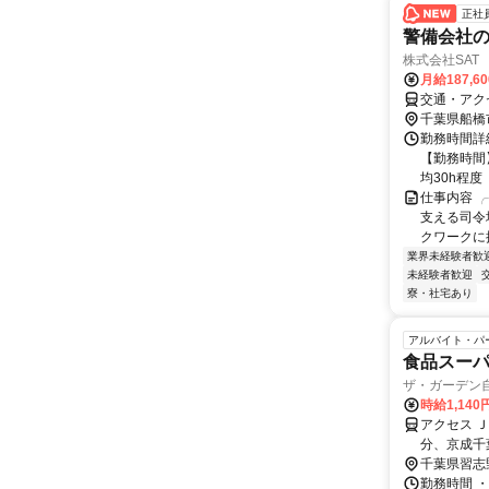
正社
警備会社
株式会社SAT
月給187,6
交通・アク
千葉県船橋
勤務時間詳細
【勤務時間
均30h程度
仕事内容 
支える司令
クワークに挑
業界未経験者歓
未経験者歓迎
寮・社宅あり
アルバイト・パ
食品スーパ
ザ・ガーデン
時給1,140
アクセス 
分、京成千
千葉県習志
勤務時間 ・