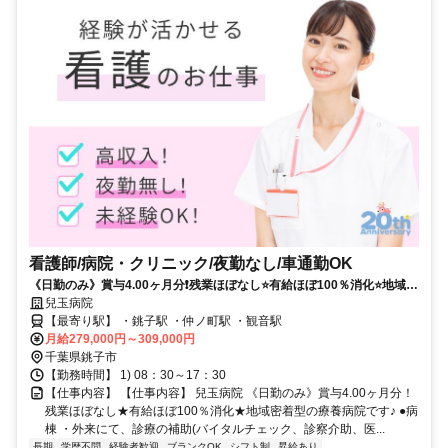
看護師/病院・クリニック/夜勤なし/車通勤OK
《日勤のみ》賞与4.00ヶ月分❗️残業ほぼなし⭐有給ほぼ100％消化⭐地域密
着型の療養病院です✨
兒玉病院
【最寄り駅】 ・銚子駅 ・仲ノ町駅 ・観音駅
月給279,000円～309,000円
千葉県銚子市
【勤務時間】 1) 08：30～17：30
【仕事内容】 【仕事内容】 兒玉病院 《日勤のみ》賞与4.00ヶ月分！
残業ほぼなし★有給ほぼ100％消化★地域密着型の療養病院です♪ ●病
棟 ・外来にて、診療の補助(バイタルチェック、診察介助、医...
長期
学歴不問
経験者歓迎
ブランクOK
シフト制
昇給あり