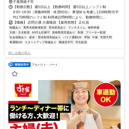
千葉県銚子市
【勤務日数】 週5日以上 【勤務時間】 週5日以上／シフト制
9:00~18:00（実働8時間・休憩60分） 希望休を考慮し1日8時間/月平
均170時間のシフト制 利用者訪問時間により、勤務時間に...
【職種】 訪問介護 介護職員 【雇用形態】 正社員
制服あり
業界未経験者歓迎
育休延長あり
ランチタイム
無料研修
主婦・主夫歓迎
60代も応募可
資格取得支援あり
長期
フリーター歓迎
社会保険あり
産休・育休取得実績あり
バイク通勤OK
早朝
午後
学歴不問
車通勤OK
スタートアップ研修あり
職場見学可
学生歓迎
同じ企業の求人
アルバイト・パート