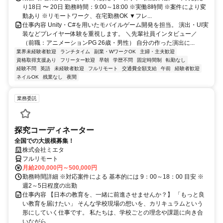
り18日 〜 20日 勤務時間：9:00～18:00 ※実働8時間 ※案件により変
動あり ※リモートワーク、在宅勤務OK ▼フレ...
仕事内容 Unity・C#を用いたモバイルゲーム開発を担当。 演出・UI実
装などプレイヤー体験を重視します。 ＼先輩社員インタビュー／
（前職：アニメーションPG 26歳・男性） 自分の作った演出に...
業界未経験者歓迎
ランチタイム
副業・WワークOK
主婦・主夫歓迎
資格取得支援あり
フリーター歓迎
早朝
学歴不問
固定時間制
転勤なし
経験不問
英語
未経験者歓迎
フルリモート
交通費全額支給
午前
経験者歓迎
ネイルOK
残業なし
夜間
業務委託
探究コーディネーター
全国での大規模募集！
株式会社ミエタ
フルリモート
月給200,000円～500,000円
勤務時間詳細 ※対応案件による 基本的には 9：00～18：00 目安 ※
週2～5日程度の出勤
仕事内容 【日本の教育を、一緒に前進させませんか？】 「もっと良
い教育を届けたい」 そんな学校現場の想いを、カリキュラムという
形にしていく仕事です。 私たちは、学校ごとの理念や課題に向き合
いながら...