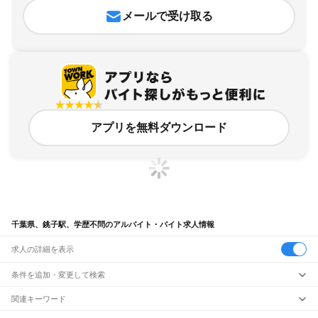
メールで受け取る
アプリを無料ダウンロード
千葉県、銚子駅、学歴不問のアルバイト・バイト求人情報
求人の詳細を表示
条件を追加・変更して検索
市区町村を追加・変更
関連キーワード
完全在宅ワーク 全国
シール貼り 在宅
現在地周辺
ガチャガチャ
犬カフェ
千葉県