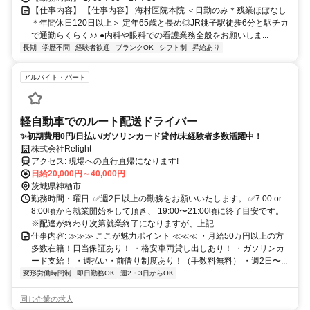
【仕事内容】 【仕事内容】 海村医院本院 ＜日勤のみ＊残業ほぼなし
＊年間休日120日以上＞ 定年65歳と長め◎JR銚子駅徒歩6分と駅チカ
で通勤らくらく♪♪ ●内科や眼科での看護業務全般をお願いしま...
長期
学歴不問
経験者歓迎
ブランクOK
シフト制
昇給あり
アルバイト・パート
軽自動車でのルート配送ドライバー
✨初期費用0円/日払い/ガソリンカード貸付/未経験者多数活躍中！
株式会社Relight
アクセス: 現場への直行直帰になります!
日給20,000円～40,000円
茨城県神栖市
勤務時間・曜日: ✅週2日以上の勤務をお願いいたします。 ✅7:00 or
8:00頃から就業開始をして頂き、 19:00〜21:00頃に終了目安です。
※配達が終わり次第就業終了になりますが、上記...
仕事内容: ≫≫≫ ここが魅力ポイント ≪≪≪ ・月給50万円以上の方
多数在籍！日当保証あり！ ・格安車両貸し出しあり！ ・ガソリンカ
ード支給！ ・週払い・前借り制度あり！（手数料無料） ・週2日〜...
変形労働時間制
即日勤務OK
週2・3日からOK
同じ企業の求人