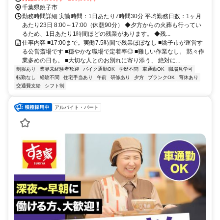
千葉県銚子市
勤務時間詳細 実働時間：1日あたり7時間30分 平均勤務日数：1ヶ月
あたり23日 8:00～17:00（休憩90分） ◆夕方からの火葬も行ってい
るため、1日あたり1時間ほどの残業があります。 ◆残...
仕事内容 ■17:00まで。実働7.5時間で残業ほぼなし ■銚子市が運営す
る公営斎場です ■穏やかな職場で定着率◎ ■難しい作業なし。 黙々作
業多めの日も。 ■大切な人とのお別れに寄り添う、 絶対に...
制服あり
業界未経験者歓迎
バイク通勤OK
学歴不問
車通勤OK
職場見学可
転勤なし
経験不問
住宅手当あり
午前
研修あり
夕方
ブランクOK
育休あり
交通費支給
シフト制
アルバイト・パート