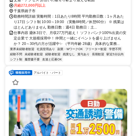
交通・アクセス お住いの最寄り駅より通える範囲
月給272,000円以上
千葉県銚子市
勤務時間詳細 実働時間：1日あたり8時間 平均勤務日数：1ヶ月あた
り17日 シフト制 10:00～19:00 （実働8時間／休憩60分） ※ 残業は
ほとんどありません 勤務日数：週4日 勤務日：土...
仕事内容 週休3日で、月収27万円超え！ ソフトバンク100%出資の安
定企業で 大規模採用中！ 仲間と一緒にイベントを盛り上げません
か？ 20～30代の方が活躍中✨ （平均年齢 28歳） 具体的な業務...
業界未経験者歓迎
社員登用あり
副業・WワークOK
フリーター歓迎
学歴不問
経験不問
未経験者歓迎
経験者歓迎
残業なし
賞与あり
長期歓迎
駅近5分以内
シフト制
履歴書不要
友達と応募OK
アルバイト・パート