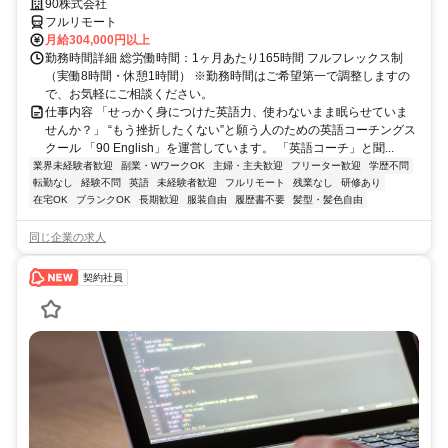
90株式会社
フルリモート
月給304,000円以上
勤務時間詳細 総労働時間：1ヶ月あたり165時間 フルフレックス制
（実働8時間・休憩1時間） ※勤務時間はご希望第一で調整しますの
で、お気軽にご相談ください。
仕事内容 「せっかく身につけた英語力、使わないまま眠らせていま
せんか？」 “もう挫折したくない”と願う人のための英語コーチングス
クール 「90 English」を運営しています。 「英語コーチ」と聞...
業界未経験者歓迎
副業・WワークOK
主婦・主夫歓迎
フリーター歓迎
学歴不問
転勤なし
経験不問
英語
未経験者歓迎
フルリモート
残業なし
研修あり
在宅OK
ブランクOK
長期歓迎
服装自由
履歴書不要
髪型・髪色自由
同じ企業の求人
契約社員