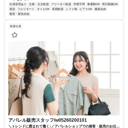
社員登用あり
主婦・主夫歓迎
フリーター歓迎
学歴不問
車通勤OK
即日勤務OK
英語
フルリモート
ネイルOK
長期歓迎
シフト制
ピアスOK
服装自由
髪型・髪色自由
派遣社員
アパレル販売スタッフ/w05260200101
＼トレンドに囲まれて働く♪／アパレルショップでの接客・販売のお仕