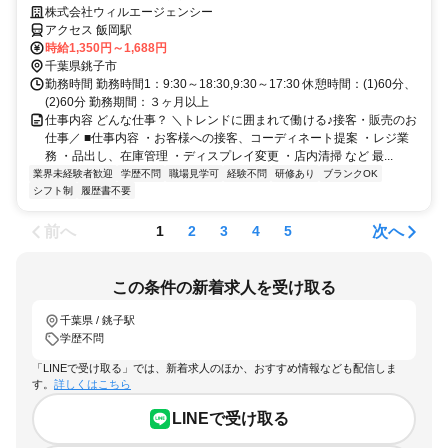
事！週3日～の少なめ勤務でプライベートも充実☆彡
株式会社ウィルエージェンシー
アクセス 飯岡駅
時給1,350円～1,688円
千葉県銚子市
勤務時間 勤務時間1：9:30～18:30,9:30～17:30 休憩時間：(1)60分、
(2)60分 勤務期間：３ヶ月以上
仕事内容 どんな仕事？ ＼トレンドに囲まれて働ける♪接客・販売のお
仕事／ ■仕事内容 ・お客様への接客、コーディネート提案 ・レジ業
務 ・品出し、在庫管理 ・ディスプレイ変更 ・店内清掃 など 最...
業界未経験者歓迎
学歴不問
職場見学可
経験不問
研修あり
ブランクOK
シフト制
履歴書不要
前へ
次へ
1
2
3
4
5
この条件の新着求人を受け取る
千葉県 / 銚子駅
学歴不問
「LINEで受け取る」では、新着求人のほか、おすすめ情報なども配信しま
す。
詳しくはこちら
LINEで受け取る