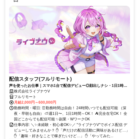
配信スタッフ(フルリモート)
声を使ったお仕事｜スマホ1台で配信デビュー◎顔出しナシ・1日1時間
～OK♪
株式会社ライブナウV
フルリモート
月給2,000円～600,000円
勤務時間・曜日: ⏰勤務時間は自由！ 24時間いつでも配信可能 （深
夜・早朝も自由） ⛅週1日〜、1日1時間～OK！ ⛺完全在宅OK！ 全
国どこからでも配信可能 ✨副業・WワークOK
仕事内容: ＼✨未経験・初心者OK✨／ "ライブナウV"でボイス配信 デ
ビューしてみませんか？ ✋「声だけの配信活動に興味があるけど…」
✋「趣味・好きなことで稼ぎたいけど…」 ✋「やってみた...