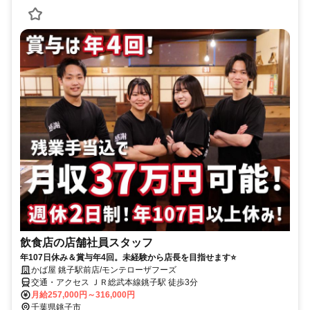
飲食店の店舗社員スタッフ
年107日休み＆賞与年4回。未経験から店長を目指せます⭐️
かば屋 銚子駅前店/モンテローザフーズ
交通・アクセス ＪＲ総武本線銚子駅 徒歩3分
月給257,000円～316,000円
千葉県銚子市