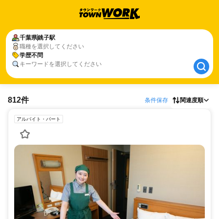
千葉県
千葉県
銚子駅
銚子駅
職種を選択してください
学歴不問
学歴不問
キーワードを選択してください
812件
条件保存
関連度順
アルバイト・パート