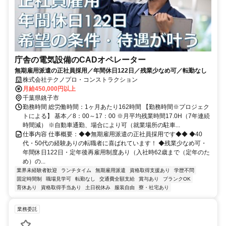
庁舎の電気設備のCADオペレーター
無期雇用派遣の正社員採用／年間休日122日／残業少なめ可／転勤なし
株式会社テクノプロ・コンストラクション
月給450,000円以上
千葉県銚子市
勤務時間 総労働時間：1ヶ月あたり162時間 【勤務時間※プロジェク
トによる】 基本／8：00～17：00 ※月平均残業時間17.0H（7年連続
時間減） ※自動車通勤、場合により可（就業場所の駐車...
仕事内容 仕事概要：◆◆無期雇用派遣の正社員採用です◆◆ ◆40
代・50代の経験ありの転職者に喜ばれています！ ◆残業少なめ可・
年間休日122日・定年後再雇用制度あり（入社時62歳まで（定年のた
め）の...
業界未経験者歓迎
ランチタイム
無期雇用派遣
資格取得支援あり
学歴不問
固定時間制
職場見学可
転勤なし
交通費全額支給
賞与あり
ブランクOK
育休あり
資格取得手当あり
土日祝休み
服装自由
寮・社宅あり
業務委託