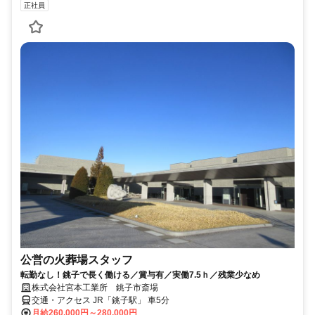
正社員
公営の火葬場スタッフ
転勤なし！銚子で長く働ける／賞与有／実働7.5ｈ／残業少なめ
株式会社宮本工業所 銚子市斎場
交通・アクセス JR「銚子駅」 車5分
月給260,000円～280,000円