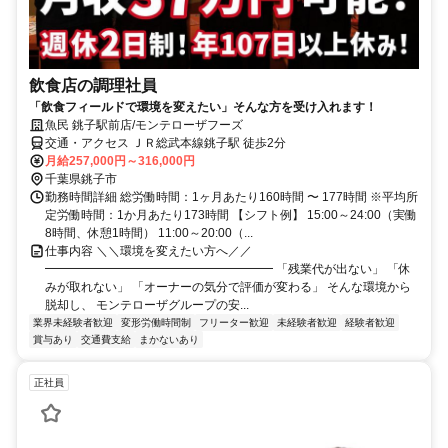
飲食店の調理社員
「飲食フィールドで環境を変えたい」そんな方を受け入れます！
魚民 銚子駅前店/モンテローザフーズ
交通・アクセス ＪＲ総武本線銚子駅 徒歩2分
月給257,000円～316,000円
千葉県銚子市
勤務時間詳細 総労働時間：1ヶ月あたり160時間 〜 177時間 ※平均所
定労働時間：1か月あたり173時間 【シフト例】 15:00～24:00（実働
8時間、休憩1時間） 11:00～20:00（...
仕事内容 ＼＼環境を変えたい方へ／／
━━━━━━━━━━━━━━━━━━━ 「残業代が出ない」 「休
みが取れない」 「オーナーの気分で評価が変わる」 そんな環境から
脱却し、 モンテローザグループの安...
業界未経験者歓迎
変形労働時間制
フリーター歓迎
未経験者歓迎
経験者歓迎
賞与あり
交通費支給
まかないあり
正社員