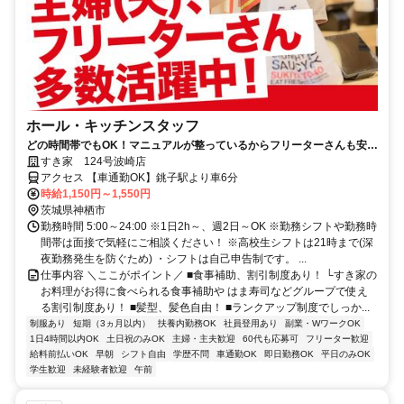
ホール・キッチンスタッフ
どの時間帯でもOK！マニュアルが整っているからフリーターさんも安心
です♪
すき家 124号波崎店
アクセス 【車通勤OK】銚子駅より車6分
時給1,150円～1,550円
茨城県神栖市
勤務時間 5:00～24:00 ※1日2h～、週2日～OK ※勤務シフトや勤務時
間帯は面接で気軽にご相談ください！ ※高校生シフトは21時まで(深
夜勤務発生を防ぐため) ・シフトは自己申告制です。 ...
仕事内容 ＼ここがポイント／ ■食事補助、割引制度あり！ └すき家の
お料理がお得に食べられる食事補助や はま寿司などグループで使え
る割引制度あり！ ■髪型、髪色自由！ ■ランクアップ制度でしっか...
制服あり
短期（3ヵ月以内）
扶養内勤務OK
社員登用あり
副業・WワークOK
1日4時間以内OK
土日祝のみOK
主婦・主夫歓迎
60代も応募可
フリーター歓迎
給料前払いOK
早朝
シフト自由
学歴不問
車通勤OK
即日勤務OK
平日のみOK
学生歓迎
未経験者歓迎
午前