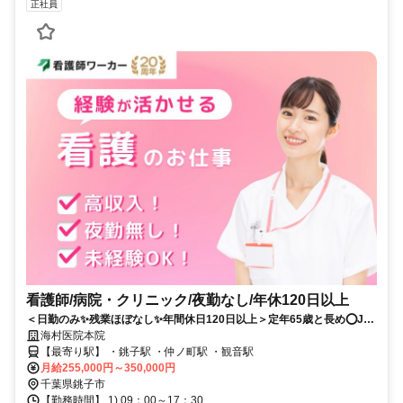
正社員
看護師/病院・クリニック/夜勤なし/年休120日以上
＜日勤のみ✨残業ほぼなし✨年間休日120日以上＞定年65歳と長め⭕JR
銚子駅徒歩6分と駅チカで通勤らくらく✨✨
海村医院本院
【最寄り駅】 ・銚子駅 ・仲ノ町駅 ・観音駅
月給255,000円～350,000円
千葉県銚子市
【勤務時間】 1) 09：00～17：30