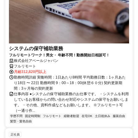
システムの保守補助業務
フルリモートワーク！男女・ 年齢不問！勤務開始日相談可！
株式会社アベールジャパン
フルリモート
月給312,820円以上
勤務時間詳細 実働時間：1日あたり8時間 平均勤務日数：1ヶ月あた
り18日 〜 22日 勤務時間 9：00～18：00(休憩６０分) 契約更新期
間：3ヶ月毎の契約更新
仕事内容 ●システムの保守補助業務のお仕事です。 ・システムを利用
しているお客様からの問い合わせ対応やシステムの保守をお願いしま
す。 ・その他、資料作成などもお願いします。 ※フルリモート可
（一通り作...
学歴不問
固定時間制
フルリモート
経験者歓迎
在宅OK
土日祝休み
服装自由
髪型・髪色自由
正社員