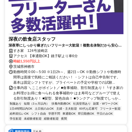
深夜の飲食店スタッフ
深夜帯にしっかり稼ぎたいフリーター大歓迎！複数名体制だから安心し
て働ける◎
すき家 124号波崎店
アクセス 【車通勤OK】銚子駅より車6分
時給1,550円以上
茨城県神栖市
勤務時間 0:00～5:00 ※1日2h～、週2日～OK ※勤務シフトや勤務時
間帯は面接で気軽にご相談ください！ ・シフトは自己申告制です。
基本は固定シフトですが、プライベートの予定や学校での試験...
仕事内容 ＼ここがポイント／ ■食事補助、割引制度あり！ └すき家の
お料理がお得に食べられる食事補助や はま寿司などグループで使え
る割引制度あり！ ■髪型、髪色自由！ ■ランクアップ制度でしっか...
制服あり
短期（3ヵ月以内）
扶養内勤務OK
社員登用あり
副業・WワークOK
1日4時間以内OK
土日祝のみOK
主婦・主夫歓迎
60代も応募可
フリーター歓迎
給料前払いOK
シフト自由
学歴不問
車通勤OK
即日勤務OK
平日のみOK
学生歓迎
未経験者歓迎
経験者歓迎
夜間
正社員