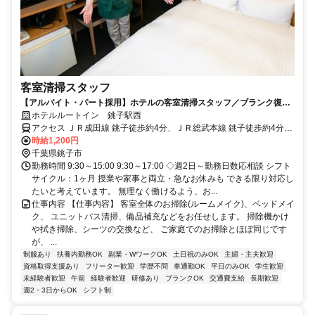
客室清掃スタッフ
【アルバイト・パート採用】ホテルの客室清掃スタッフ／ブランク復
帰・未経験歓迎！主婦(夫)さん活躍中
ホテルルートイン 銚子駅西
アクセス ＪＲ成田線 銚子徒歩約4分、ＪＲ総武本線 銚子徒歩約4分、
銚子電気鉄道 銚子徒歩約4分
時給1,200円
千葉県銚子市
勤務時間 9:30～15:00 9:30～17:00 ◇週2日～勤務日数応相談 シフト
サイクル：1ヶ月 授業や家事と両立・急なお休みも できる限り対応し
たいと考えています。 無理なく働けるよう、お...
仕事内容 【仕事内容】 客室全体のお掃除(ルームメイク)、ベッドメイ
ク、 ユニットバス清掃、備品補充などをお任せします。 掃除機かけ
や拭き掃除、シーツの交換など、 ご家庭でのお掃除とほぼ同じです
が、 ...
制服あり
扶養内勤務OK
副業・WワークOK
土日祝のみOK
主婦・主夫歓迎
資格取得支援あり
フリーター歓迎
学歴不問
車通勤OK
平日のみOK
学生歓迎
未経験者歓迎
午前
経験者歓迎
研修あり
ブランクOK
交通費支給
長期歓迎
週2・3日からOK
シフト制