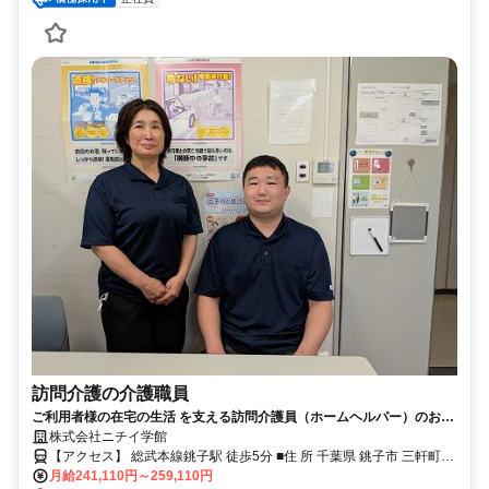
訪問介護の介護職員
ご利用者様の在宅の生活 を支える訪問介護員（ホームヘルパー）のお仕
事です。
株式会社ニチイ学館
【アクセス】 総武本線銚子駅 徒歩5分 ■住 所 千葉県 銚子市 三軒町
月給241,110円～259,110円
19-4銚子商工会議所内4F ■アクセス 総武本線銚子駅 徒歩5分