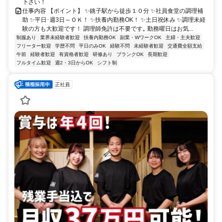
下さい！
仕事内容 【ポイント】 ✨銚子駅から徒歩１０分 ✨社員食堂の調理補
助 ✨平日･週3日～ＯＫ！ ✨扶養内勤務OK！ ✨土日祝休み ✨調理未経
験の方も大歓迎です！ 調理師免許は不要です｡ 勤務曜日はお気...
制服あり
業界未経験者歓迎
扶養内勤務OK
副業・WワークOK
主婦・主夫歓迎
フリーター歓迎
学歴不問
平日のみOK
経験不問
未経験者歓迎
交通費全額支給
午前
経験者歓迎
有資格者歓迎
研修あり
ブランクOK
長期歓迎
フルタイム歓迎
週2・3日からOK
シフト制
正社員