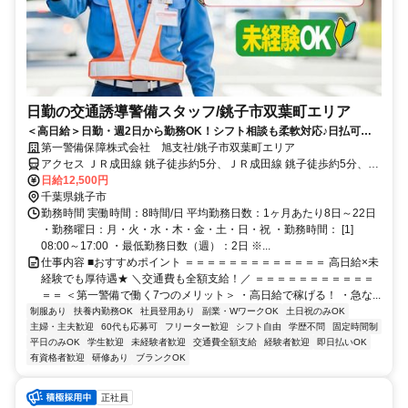
日勤の交通誘導警備スタッフ/銚子市双葉町エリア
＜高日給＞日勤・週2日から勤務OK！シフト相談も柔軟対応♪日払可◎
未経験歓迎★
第一警備保障株式会社 旭支社/銚子市双葉町エリア
アクセス ＪＲ成田線 銚子徒歩約5分、ＪＲ成田線 銚子徒歩約5分、Ｊ
Ｒ成田線 銚子徒歩約5分 直行直帰OK＊交通費全額支給＊
日給12,500円
千葉県銚子市
勤務時間 実働時間：8時間/日 平均勤務日数：1ヶ月あたり8日～22日
・勤務曜日：月・火・水・木・金・土・日・祝 ・勤務時間： [1]
08:00～17:00 ・最低勤務日数（週）：2日 ※...
仕事内容 ■おすすめポイント ＝＝＝＝＝＝＝＝＝＝＝＝＝ 高日給×未
経験でも厚待遇★ ＼交通費も全額支給！／ ＝＝＝＝＝＝＝＝＝＝＝
＝＝ ＜第一警備で働く7つのメリット＞ ・高日給で稼げる！ ・急な...
制服あり
扶養内勤務OK
社員登用あり
副業・WワークOK
土日祝のみOK
主婦・主夫歓迎
60代も応募可
フリーター歓迎
シフト自由
学歴不問
固定時間制
平日のみOK
学生歓迎
未経験者歓迎
交通費全額支給
経験者歓迎
即日払いOK
有資格者歓迎
研修あり
ブランクOK
正社員