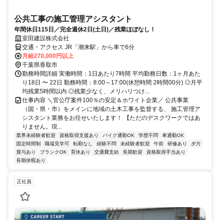
公共工事の施工管理アシスタント
年間休日115日／完全週休2日(土日)／残業ほぼなし！
室田建設株式会社
交通・アクセス JR「潮来駅」から車で6分
月給270,000円以上
千葉県香取市
勤務時間詳細 実働時間：1日あたり7時間 平均勤務日数：1ヶ月あた
り18日 〜 22日 勤務時間：8:00～17:00(休憩時間 2時間00分) ◎月平
均残業5時間以内 ◎残業少なく、メリハリつけ...
仕事内容 ＼官公庁案件100％の安定＆ホワイト企業／ 公共事業
（国・県・市）をメインに地域の土木工事を監督する、 施工管理ア
シスタント業務をお任せいたします！ 【ただのデスクワークではあ
りません。現...
業界未経験者歓迎
資格取得支援あり
バイク通勤OK
学歴不問
車通勤OK
固定時間制
職場見学可
転勤なし
経験不問
未経験者歓迎
午前
研修あり
夕方
賞与あり
ブランクOK
育休あり
交通費支給
長期歓迎
資格取得手当あり
長期休暇あり
正社員