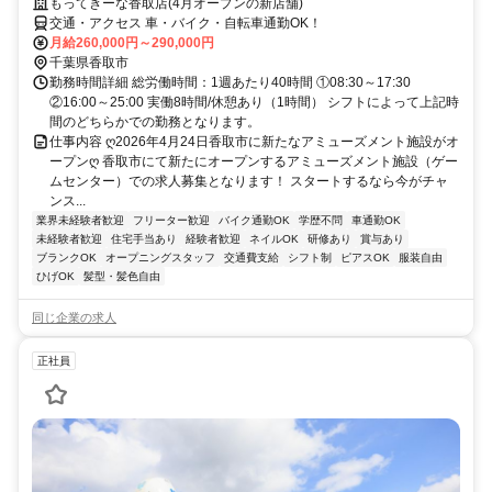
もってきーな香取店(4月オープンの新店舗)
交通・アクセス 車・バイク・自転車通勤OK！
月給260,000円～290,000円
千葉県香取市
勤務時間詳細 総労働時間：1週あたり40時間 ①08:30～17:30
②16:00～25:00 実働8時間/休憩あり（1時間） シフトによって上記時
間のどちらかでの勤務となります。
仕事内容 ღ2026年4月24日香取市に新たなアミューズメント施設がオ
ープンღ 香取市にて新たにオープンするアミューズメント施設（ゲー
ムセンター）での求人募集となります！ スタートするなら今がチャ
ンス...
業界未経験者歓迎
フリーター歓迎
バイク通勤OK
学歴不問
車通勤OK
未経験者歓迎
住宅手当あり
経験者歓迎
ネイルOK
研修あり
賞与あり
ブランクOK
オープニングスタッフ
交通費支給
シフト制
ピアスOK
服装自由
ひげOK
髪型・髪色自由
同じ企業の求人
正社員