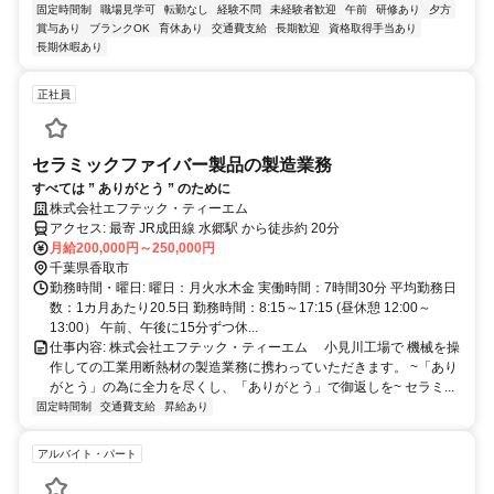
固定時間制
職場見学可
転勤なし
経験不問
未経験者歓迎
午前
研修あり
夕方
賞与あり
ブランクOK
育休あり
交通費支給
長期歓迎
資格取得手当あり
長期休暇あり
正社員
セラミックファイバー製品の製造業務
すべては ” ありがとう ” のために
株式会社エフテック・ティーエム
アクセス: 最寄 JR成田線 水郷駅 から徒歩約 20分
月給200,000円～250,000円
千葉県香取市
勤務時間・曜日: 曜日：月火水木金 実働時間：7時間30分 平均勤務日
数：1カ月あたり20.5日 勤務時間：8:15～17:15 (昼休憩 12:00～
13:00） 午前、午後に15分ずつ休...
仕事内容: 株式会社エフテック・ティーエム 小見川工場で 機械を操
作しての工業用断熱材の製造業務に携わっていただきます。 ~「あり
がとう」の為に全力を尽くし、「ありがとう」で御返しを~ セラミ...
固定時間制
交通費支給
昇給あり
アルバイト・パート