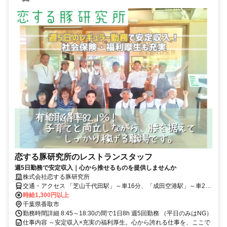
恋する豚研究所のレストランスタッフ
週5日勤務で安定収入｜心から推せるものを提供しませんか
株式会社恋する豚研究所
交通・アクセス 「芝山千代田駅」～車16分、「成田空港駅」～車23
分 ★車通勤OK（駐車場完備）
時給1,300円以上
千葉県香取市
勤務時間詳細 8:45～18:30の間で1日8h 週5回勤務 （平日のみはNG）
仕事内容 ～安定収入×充実の福利厚生。心から誇れる仕事を、ここで