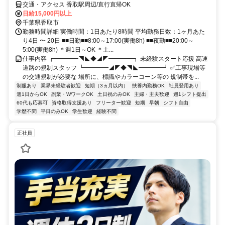
交通・アクセス 香取駅周辺/直行直帰OK
日給15,000円以上
千葉県香取市
勤務時間詳細 実働時間：1日あたり8時間 平均勤務日数：1ヶ月あた
り4日 〜 20日 ■■日勤■■8:00～17:00(実働8h) ■■夜勤■■20:00～
5:00(実働8h) ＊週1日～OK ＊土...
仕事内容 ┏━━━━◥◣◆◢◤━━━━┓ 未経験スタート応援 高速
道路の規制スタッフ ┗━━━━◢◤◆◥◣━━━━┛ ✅工事現場等
の交通規制が必要な 場所に、標識やカラーコーン等の 規制帯を...
制服あり
業界未経験者歓迎
短期（3ヵ月以内）
扶養内勤務OK
社員登用あり
週1日からOK
副業・WワークOK
土日祝のみOK
主婦・主夫歓迎
週1シフト提出
60代も応募可
資格取得支援あり
フリーター歓迎
短期
早朝
シフト自由
学歴不問
平日のみOK
学生歓迎
経験不問
正社員