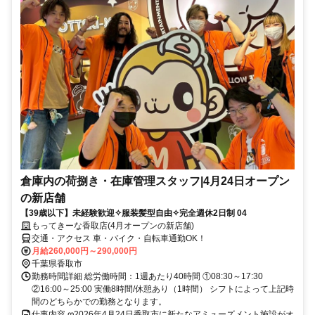
倉庫内の荷捌き・在庫管理スタッフ|4月24日オープン
の新店舗
【39歳以下】未経験歓迎✧服装髪型自由✧完全週休2日制 04
もってきーな香取店(4月オープンの新店舗)
交通・アクセス 車・バイク・自転車通勤OK！
月給260,000円～290,000円
千葉県香取市
勤務時間詳細 総労働時間：1週あたり40時間 ①08:30～17:30
②16:00～25:00 実働8時間/休憩あり（1時間） シフトによって上記時
間のどちらかでの勤務となります。
仕事内容 ღ2026年4月24日香取市に新たなアミューズメント施設がオ