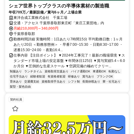
シェア世界トップクラスの半導体素材の製造職
年収709万／最新設備／賞与6ヶ月／上場企業
東洋合成工業株式会社 千葉工場
交通・アクセス 千葉県香取郡東庄町「東庄工業団地」内
月給210,000円～340,000円
千葉県香取郡
勤務時間詳細 実働時間：1日あたり7時間15分 平均勤務日数：1ヶ月
あたり20日 ＜勤務形態例＞ ・早番7:00~15:30 ・日勤8:30~17:00 ・
遅番15:30~24:00 ・夜勤16:4...
仕事内容 【注目ポイント】 ▼2024年工事完了！最新の職場環境 ▼ス
タンダード市場上場の安定基盤 ▼年間休日125日 ▼賞与実績5.4～6.0
か月分 ▼圧倒的な生産スケール ▼空調完備の極めてクリー...
制服あり
ランチタイム
資格取得支援あり
バイク通勤OK
車通勤OK
転勤なし
住宅手当あり
経験者歓迎
有資格者歓迎
研修あり
賞与あり
ブランクOK
育休あり
交通費支給
資格取得手当あり
シフト制
長期休暇あり
寮・社宅あり
髪型・髪色自由
契約社員