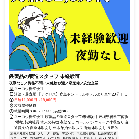
鉄製品の製造スタッフ 未経験可
夜勤なし／資格不問／未経験歓迎／寮完備／安定企業
ユーコウ株式会社
沿線・最寄駅 【アクセス】鹿島セントラルホテルより車で20分｜東
関東自動車道「潮来IC」より30分＜右記からもアクセス良好＞千葉
日給11,000円～18,000円
県、旭市、銚子市、東庄町、鹿嶋市、潮来市、香取市、行方市
茨城県神栖市
就業時間 8:00～17:00（実働8h）
ユーコウ株式会社 鉄製品の製造スタッフ/未経験可 茨城県神栖市南浜
7番地 契約社員 求人の特徴 夜勤なし ゴールデンウィーク休暇あり 交
通費支給 夏季休暇あり 年末年始休暇あり 有給休暇あり 長期休...
業界未経験者歓迎
フリーター歓迎
学歴不問
未経験者歓迎
社会保険完備
ブランクOK
交通費支給
シフト制
長期休暇あり
昇給あり
寮・社宅あり