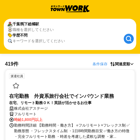
千葉県
下総橘駅
職種を選択してください
学歴不問
キーワードを選択してください
419件
条件保存
関連度順
派遣社員
在宅勤務 外資系旅行会社でインバウンド業務
在宅、リモート勤務ＯＫ！英語が活かせるお仕事
株式会社アステージ
フルリモート
時給1,800円以上
勤務時間詳細 【勤務時間・働き方】 ⭐フルリモート×フレックス制 ✅
勤務形態 ・フレックスタイム制 ・1日8時間勤務目安 ✅働き方の特徴
・完全フルリモート勤務 ・時差を考慮した柔軟な調整 ・家...