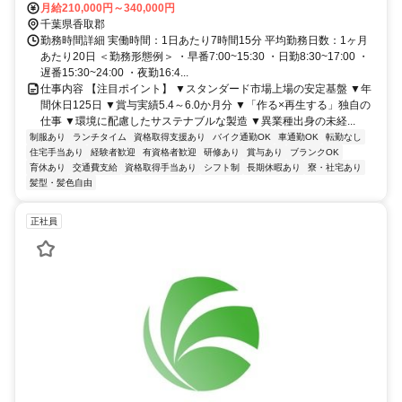
月給210,000円～340,000円
千葉県香取郡
勤務時間詳細 実働時間：1日あたり7時間15分 平均勤務日数：1ヶ月
あたり20日 ＜勤務形態例＞ ・早番7:00~15:30 ・日勤8:30~17:00 ・
遅番15:30~24:00 ・夜勤16:4...
仕事内容 【注目ポイント】 ▼スタンダード市場上場の安定基盤 ▼年
間休日125日 ▼賞与実績5.4～6.0か月分 ▼「作る×再生する」独自の
仕事 ▼環境に配慮したサステナブルな製造 ▼異業種出身の未経...
制服あり
ランチタイム
資格取得支援あり
バイク通勤OK
車通勤OK
転勤なし
住宅手当あり
経験者歓迎
有資格者歓迎
研修あり
賞与あり
ブランクOK
育休あり
交通費支給
資格取得手当あり
シフト制
長期休暇あり
寮・社宅あり
髪型・髪色自由
正社員