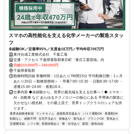
スマホの高性能化を支える化学メーカーの製造スタッ
フ
未経験OK／定着率95%／支度金18万円／平均年収709万円
東洋合成工業株式会社 千葉工場
交通・アクセス 千葉県香取郡東庄町「東庄工業団地」内
月給210,000円～340,000円
千葉県香取郡
勤務時間詳細 実働時間：1日あたり7時間15分 平均勤務日数：1ヶ月
あたり20日 ＜勤務形態例＞ ・早番7:00~15:30 ・日勤8:30~17:00 ・
遅番15:30~24:00 ・夜勤16:4...
仕事内容 ◆未経験から、世界の最先端を支える仕事へ！◆ スマホ・
AI・自動車 など あらゆるテクノロジーの核心にある 半導体の製造に
欠かせない感光材。 その最上流で、世界トップクラスのシェアを誇
ります...
業界未経験者歓迎
ランチタイム
資格取得支援あり
バイク通勤OK
車通勤OK
転勤なし
経験不問
住宅手当あり
研修あり
賞与あり
ブランクOK
育休あり
交通費支給
シフト制
長期休暇あり
寮・社宅あり
髪型・髪色自由