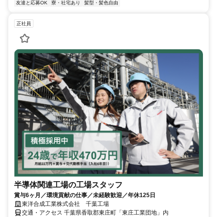
友達と応募OK
寮・社宅あり
髪型・髪色自由
正社員
半導体関連工場の工場スタッフ
賞与6ヶ月／環境貢献の仕事／未経験歓迎／年休125日
東洋合成工業株式会社 千葉工場
交通・アクセス 千葉県香取郡東庄町「東庄工業団地」内