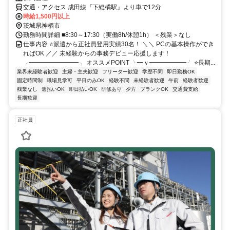
交通・アクセス 成田線『下総橘駅』より車で12分
時給1,500円以上
茨城県神栖市
勤務時間詳細 ■8:30～17:30（実働8h/休憩1h） ＜残業＞なし
仕事内容 ⭐派遣から正社員登用実績30名！ ＼＼ PCの基本操作ができ
ればOK ／／ 未経験からの事務デビュー応援します！
╭━━━━━━━━╮ オススメPOINT ╰━ｖ━━━━━━╯ ⭐長期...
業界未経験者歓迎
主婦・主夫歓迎
フリーター歓迎
学歴不問
即日勤務OK
固定時間制
職場見学可
平日のみOK
経験不問
未経験者歓迎
午前
経験者歓迎
残業なし
週払いOK
即日払いOK
研修あり
夕方
ブランクOK
交通費支給
長期歓迎
正社員