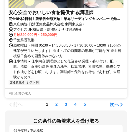
安心安全でおいしい食を提供する調理師
完全週休2日制！残業代全額支給！業界リーディングカンパニーで働き
ませんか？！
東庄病院(日清医療食品株式会社 東関東支店)
アクセス JR成田線下総橘駅より 徒歩約6分
月給240,000円～250,000円
千葉県香取郡
勤務曜日・時間 05:30－14:30 08:30－17:30 10:00－19:00（15分の
残業が発生いたします） ※すべての時間帯の勤務が可能な方 ※土日
祝祭日含めて固定休みのない方
仕事情報 ● 仕事内容 調理師として仕込みや調理・盛り付け、配下
膳、清掃、食器や調 理器具の洗浄、採算管理、社員指導、勤務シフ
ト作成などをお願 いします。調理師の免許をお持ちであれば、未経
験からのス...
交通費支給
シフト制
同じ企業の求人
前へ
次へ
1
2
3
4
5
この条件の新着求人を受け取る
千葉県 / 下総橘駅