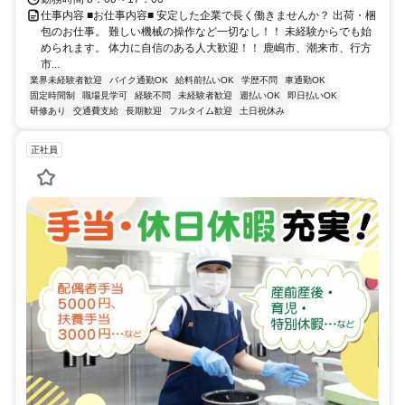
仕事内容 ■お仕事内容■ 安定した企業で長く働きませんか？ 出荷・梱
包のお仕事。 難しい機械の操作など一切なし！！ 未経験からでも始
められます。 体力に自信のある人大歓迎！！ 鹿嶋市、潮来市、行方
市...
業界未経験者歓迎
バイク通勤OK
給料前払いOK
学歴不問
車通勤OK
固定時間制
職場見学可
経験不問
未経験者歓迎
週払いOK
即日払いOK
研修あり
交通費支給
長期歓迎
フルタイム歓迎
土日祝休み
正社員