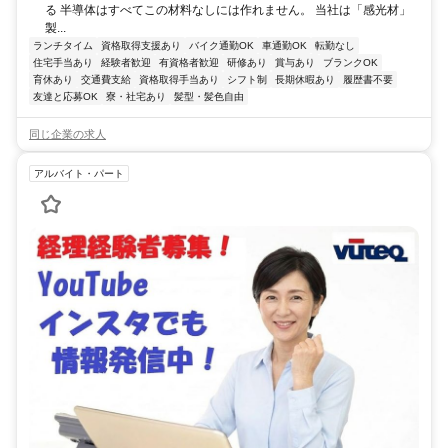
る 半導体はすべてこの材料なしには作れません。 当社は「感光材」
製...
ランチタイム
資格取得支援あり
バイク通勤OK
車通勤OK
転勤なし
住宅手当あり
経験者歓迎
有資格者歓迎
研修あり
賞与あり
ブランクOK
育休あり
交通費支給
資格取得手当あり
シフト制
長期休暇あり
履歴書不要
友達と応募OK
寮・社宅あり
髪型・髪色自由
同じ企業の求人
アルバイト・パート