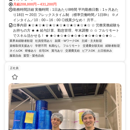
月給208,000円～431,200円
勤務時間詳細 実働時間：1日あたり8時間 平均勤務日数：1ヶ月あた
り18日 〜 20日 フレックスタイム制 （標準労働時間／1日8h） ※メ
インタイム／10：00～16：00 ◎残業少なめ！ 月平...
仕事内容 ★☆★☆★☆★☆★☆★☆★☆★☆★☆ ☆ 労務実務経験を
お持ちの方 ★ ★ 給与計算、勤怠管理、年末調整 ☆ ☆ フルリモート
でスキル活かせる！ ★ ★☆★☆★☆★☆★☆★☆★☆★☆★☆ ...
業界未経験者歓迎
社員登用あり
副業・WワークOK
主婦・主夫歓迎
資格取得支援あり
学歴不問
転勤なし
フルリモート
交通費全額支給
経験者歓迎
ネイルOK
研修あり
在宅OK
賞与あり
交通費支給
ピアスOK
土日祝休み
服装自由
髪型・髪色自由
正社員