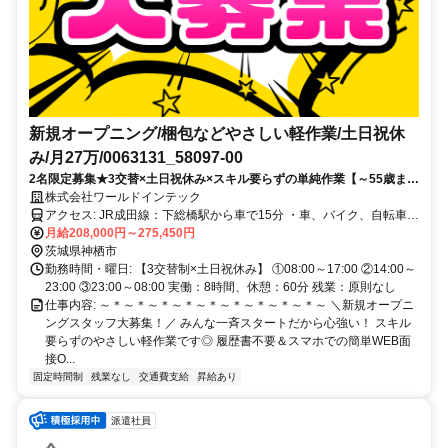
新規オープニング/梱包などやさしい軽作業/土日祝休
み/月27万/0063131_58097-00
2名限定募集★3交替×土日祝休み×スキル要らずの単純作業【～55歳まで
の男女活躍中！】日払い・週払い利用OK！
株式会社ワールドインテック
アクセス: JR成田線：下総橋駅から車で15分 ・車、バイク、自転車通
勤OK ・交通費規定内支給
月給208,000円～275,450円
茨城県神栖市
勤務時間・曜日: 【3交替制×土日祝休み】 ①08:00～17:00 ②14:00～
23:00 ③23:00～08:00 実働：8時間、休憩：60分 残業：原則なし
仕事内容: ～＊～＊～＊～＊～＊～＊～＊～＊～＊～ ＼新規オープニ
ングスタッフ大募集！／ みんな一斉スタートだから心強い！ スキル
要らずのやさしい軽作業です◎ 履歴書不要＆スマホでの簡単WEB面
接O...
固定時間制
残業なし
交通費支給
昇給あり
派遣社員