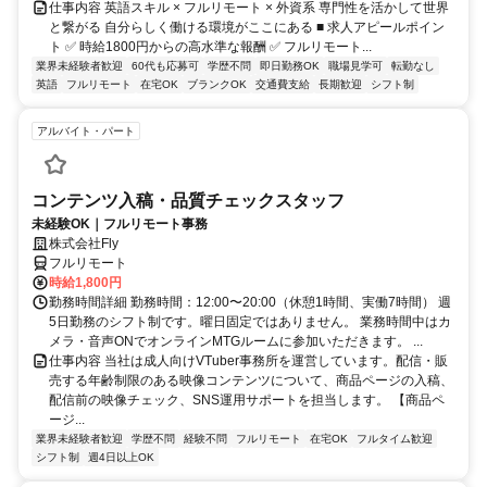
仕事内容 英語スキル × フルリモート × 外資系 専門性を活かして世界
と繋がる 自分らしく働ける環境がここにある ■ 求人アピールポイン
ト ✅ 時給1800円からの高水準な報酬 ✅ フルリモート...
業界未経験者歓迎
60代も応募可
学歴不問
即日勤務OK
職場見学可
転勤なし
英語
フルリモート
在宅OK
ブランクOK
交通費支給
長期歓迎
シフト制
アルバイト・パート
コンテンツ入稿・品質チェックスタッフ
未経験OK｜フルリモート事務
株式会社Fly
フルリモート
時給1,800円
勤務時間詳細 勤務時間：12:00〜20:00（休憩1時間、実働7時間） 週
5日勤務のシフト制です。曜日固定ではありません。 業務時間中はカ
メラ・音声ONでオンラインMTGルームに参加いただきます。 ...
仕事内容 当社は成人向けVTuber事務所を運営しています。配信・販
売する年齢制限のある映像コンテンツについて、商品ページの入稿、
配信前の映像チェック、SNS運用サポートを担当します。 【商品ペ
ージ...
業界未経験者歓迎
学歴不問
経験不問
フルリモート
在宅OK
フルタイム歓迎
シフト制
週4日以上OK