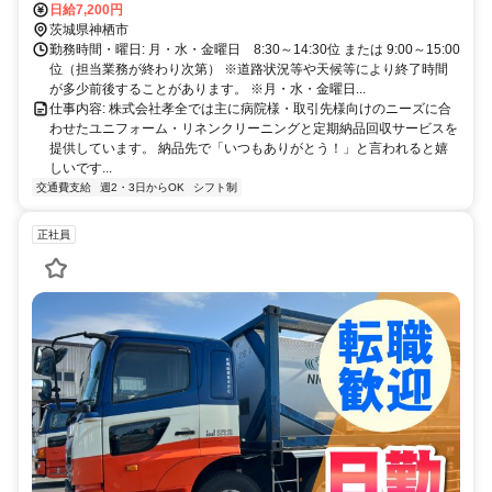
０ 分
日給7,200円
茨城県神栖市
勤務時間・曜日: 月・水・金曜日 8:30～14:30位 または 9:00～15:00
位（担当業務が終わり次第） ※道路状況等や天候等により終了時間
が多少前後することがあります。 ※月・水・金曜日...
仕事内容: 株式会社孝全では主に病院様・取引先様向けのニーズに合
わせたユニフォーム・リネンクリーニングと定期納品回収サービスを
提供しています。 納品先で「いつもありがとう！」と言われると嬉
しいです...
交通費支給
週2・3日からOK
シフト制
正社員