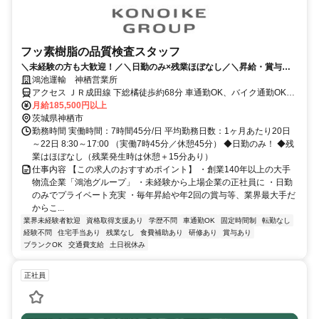
フッ素樹脂の品質検査スタッフ
＼未経験の方も大歓迎！／＼日勤のみ×残業ほぼなし／＼昇給・賞与有
／＼好きなタイミングで有給OK／
鴻池運輸 神栖営業所
アクセス ＪＲ成田線 下総橘徒歩約68分 車通勤OK、バイク通勤OK、
無料駐車場あり（「下総橘駅」より車15分）
月給185,500円以上
茨城県神栖市
勤務時間 実働時間：7時間45分/日 平均勤務日数：1ヶ月あたり20日
～22日 8:30～17:00 （実働7時45分／休憩45分） ◆日勤のみ！ ◆残
業はほぼなし（残業発生時は休憩＋15分あり）
仕事内容 【この求人のおすすめポイント】 ・創業140年以上の大手
物流企業「鴻池グループ」 ・未経験から上場企業の正社員に ・日勤
のみでプライベート充実 ・毎年昇給や年2回の賞与等、業界最大手だ
からこ...
業界未経験者歓迎
資格取得支援あり
学歴不問
車通勤OK
固定時間制
転勤なし
経験不問
住宅手当あり
残業なし
食費補助あり
研修あり
賞与あり
ブランクOK
交通費支給
土日祝休み
正社員