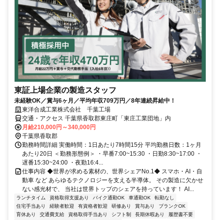
東証上場企業の製造スタッフ
未経験OK／賞与6ヶ月／平均年収709万円／8年連続昇給中！
東洋合成工業株式会社 千葉工場
交通・アクセス 千葉県香取郡東庄町「東庄工業団地」内
月給210,000円～340,000円
千葉県香取郡
勤務時間詳細 実働時間：1日あたり7時間15分 平均勤務日数：1ヶ月
あたり20日 ＜勤務形態例＞ ・早番7:00~15:30 ・日勤8:30~17:00 ・
遅番15:30~24:00 ・夜勤16:4...
仕事内容 ◆世界が求める素材の、世界シェアNo.1◆ スマホ・AI・自
動車 など あらゆるテクノロジーを支える半導体。 その製造に欠かせ
ない感光材で、 当社は世界トップのシェアを持っています！ AI...
ランチタイム
資格取得支援あり
バイク通勤OK
車通勤OK
転勤なし
住宅手当あり
経験者歓迎
有資格者歓迎
研修あり
賞与あり
ブランクOK
育休あり
交通費支給
資格取得手当あり
シフト制
長期休暇あり
履歴書不要