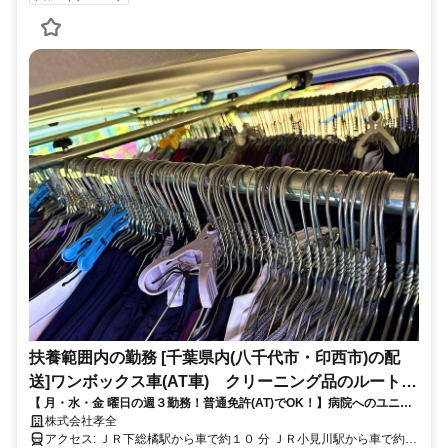
扶養範囲内の勤務 [千葉県内(八千代市・印西市)の配
送]ワンボックス車(AT車) クリーニング品のルート配
【 月・水・金 曜日の週３勤務！普通免許(AT)でOK！】病院へのユニフ
送ドライバー
ォーム配送や取引先へのクリーニング品配送のお仕事！
株式会社孝全
アクセス: ＪＲ下総橘駅から車で約１０ 分 ＪＲ小見川駅から車で約２