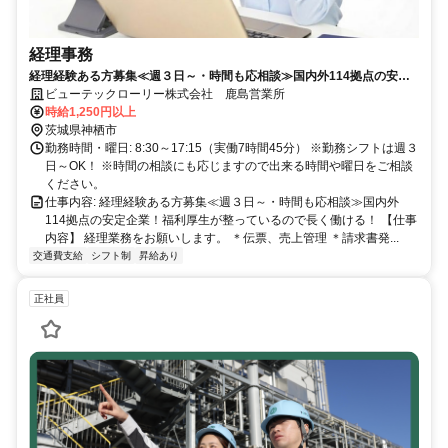
経理事務
経理経験ある方募集≪週３日～・時間も応相談≫国内外114拠点の安定
企業！福利厚生が整っているので長く働ける！
ビューテックローリー株式会社 鹿島営業所
時給1,250円以上
茨城県神栖市
勤務時間・曜日: 8:30～17:15（実働7時間45分） ※勤務シフトは週３
日～OK！ ※時間の相談にも応じますので出来る時間や曜日をご相談
ください。
仕事内容: 経理経験ある方募集≪週３日～・時間も応相談≫国内外
114拠点の安定企業！福利厚生が整っているので長く働ける！ 【仕事
内容】 経理業務をお願いします。 ＊伝票、売上管理 ＊請求書発...
交通費支給
シフト制
昇給あり
正社員