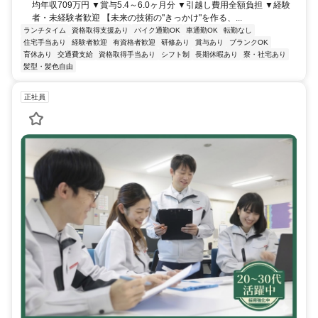
均年収709万円 ▼賞与5.4～6.0ヶ月分 ▼引越し費用全額負担 ▼経験
者・未経験者歓迎 【未来の技術の"きっかけ"を作る、...
ランチタイム
資格取得支援あり
バイク通勤OK
車通勤OK
転勤なし
住宅手当あり
経験者歓迎
有資格者歓迎
研修あり
賞与あり
ブランクOK
育休あり
交通費支給
資格取得手当あり
シフト制
長期休暇あり
寮・社宅あり
髪型・髪色自由
正社員