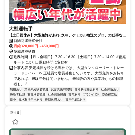
大型運転手
【土日祝休み】大型免許があればOK。ケミカル輸送のプロ。力仕事なし
の大型ドライバー／未経験者大歓迎
新陽商運株式会社
月給320,000円～450,000円
茨城県神栖市
勤務時間 【月～金曜日】 7:30～16:30 【土曜日】7:30～14:00 ※配送
ルートにより出退勤時間に変動有
仕事内容 安定成長を続ける当社では、 大型タンクローリー・トレー
ラードライバーを 正社員で増員募集しています。 大型免許をお持ち
であれば、経験年数は問いません。 未経験の方や異業種からの転職
者も、 3...
制服あり
業界未経験者歓迎
変形労働時間制
資格取得支援あり
社会保険あり
経験者歓迎
有資格者歓迎
社会保険完備
賞与あり
ブランクOK
交通費支給
日中
資格取得手当あり
長期休暇あり
賞与年2回あり
正社員