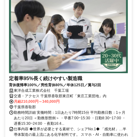
定着率95%長く続けやすい製造職
育休復帰率100%／男性育休80%／年休125日／賞与2回
東洋合成工業株式会社 千葉工場
交通・アクセス 千葉県香取郡東庄町「東庄工業団地」内
月給210,000円～340,000円
千葉県香取郡
勤務時間詳細 実働時間：1日あたり7時間15分 平均勤務日数：1ヶ月
あたり20日 ＜勤務形態例＞ ・早番7:00~15:30 ・日勤8:30~17:00 ・
遅番15:30~24:00 ・夜勤16:4...
仕事内容 ◆世界が必要とする素材で、シェアNo.1◆ 「感光材」…半
導体製造の最上流にある化学材料です。 スマホ・AI・自動車に使われ