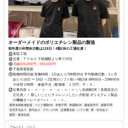
オーダーメイドのポリエチレン製品の製造
前年度の年間休日数は128日！4勤2休の工場社員！
香取工場
交通・アクセス 下総橘駅より車で10分
月給220,000円～350,000円
千葉県香取郡
勤務時間詳細 実働時間：1日あたり7時間30分 平均勤務日数：1ヶ月
あたり16日 〜 18日 ＜2交替のシフト制＞4勤2休 8時00分～20時00分
※休憩２時間 ・家族手当（配偶者：１万円、子：５...
仕事内容 ⭐.・.⭐.・.⭐.・.⭐.・.⭐.・.⭐.・.⭐ ＼＼未経験OK！長期安定の
正社員／／ 新しいことにチャレンジしたい方歓迎 ポリエチレン製品
の機械オペレーター♪ ⭐.・.⭐.・.⭐....
業界未経験者歓迎
バイク通勤OK
学歴不問
車通勤OK
職場見学可
経験不問
住宅手当あり
賞与あり
ブランクOK
交通費支給
シフト制
寮・社宅あり
髪型・髪色自由
アルバイト・パート