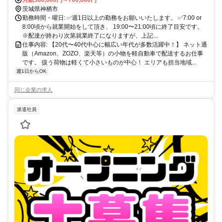
茨城県神栖市
勤務時間・曜日: ✅週1日以上の勤務をお願いいたします。 ✅7:00 or
8:00頃から就業開始をして頂き、 19:00〜21:00頃に終了目安です。
※配達が終わり次第就業終了になりますが、上記...
仕事内容: 【20代〜40代中心に幅広い年代が多数活躍中！】 ネット通
販（Amazon、ZOZO、楽天等）の小物を軽自動車で配送するお仕事
です。 扱う荷物は軽くて小さいものが中心！ エリアも担当地域...
週1日からOK
同じ企業の求人
派遣社員