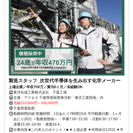
製造スタッフ_次世代半導体を生み出す化学メーカー
上場企業／年収709万／賞与6ヶ月／未経験OK
東洋合成工業株式会社 千葉工場
交通・アクセス 千葉県香取郡東庄町「東庄工業団地」内
月給210,000円～340,000円
千葉県香取郡
勤務時間詳細 実働時間：1日あたり7時間15分 平均勤務日数：1ヶ月
あたり20日 ＜勤務形態例＞ ・早番7:00~15:30 ・日勤8:30~17:00 ・
遅番15:30~24:00 ・夜勤16:4...
仕事内容 ■この求人のポイント！■ ▼上場企業 ▼年間休日125日 ▼平