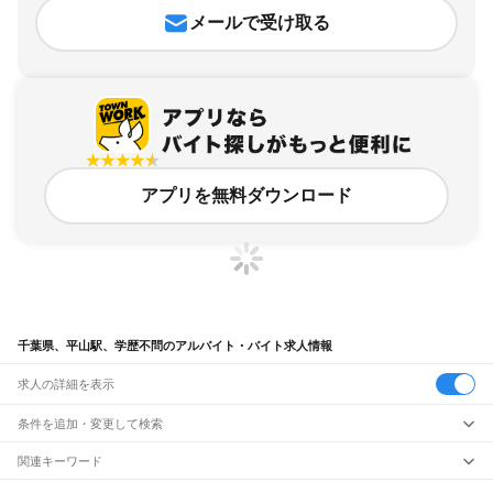
メールで受け取る
アプリを無料ダウンロード
千葉県、平山駅、学歴不問のアルバイト・バイト求人情報
求人の詳細を表示
条件を追加・変更して検索
市区町村を追加・変更
関連キーワード
完全在宅ワーク 全国
シール貼り 在宅
現在地周辺
ガチャガチャ
犬カフェ
千葉県