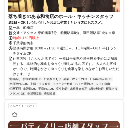
落ち着きのある和食店のホール・キッチンスタッフ
週2日～OK！バタバタしたお店は卒業！という方におススメ。
一幸 船橋店
交通・アクセス 東船橋車7分、船橋駅車8分、津田沼駅車14分 ※車通
勤可
時給1,150円以上
千葉県船橋市
勤務時間詳細 10:00～21:30 ※週2日～、1日4時間～OK！ 平日 ラン
チタイムOK
仕事内容 【こんなお店です】 一幸は千葉県や埼玉県を中心に店舗展
開する、本格的な和食をゆっくり楽しめるお店です。 大人のお客様
が中心で、時間をかけてゆっくりお食事を楽しみながらお過しいただ
けます。 ま...
制服あり
扶養内勤務OK
社員登用あり
副業・WワークOK
1日4時間以内OK
土日祝のみOK
主婦・主夫歓迎
フリーター歓迎
バイク通勤OK
シフト自由
学歴不問
車通勤OK
平日のみOK
学生歓迎
未経験者歓迎
経験者歓迎
研修あり
ブランクOK
交通費支給
長期歓迎
アルバイト・パート