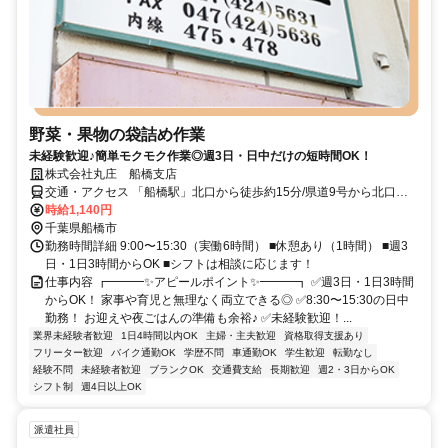
野菜・果物の袋詰め作業
未経験歓迎♪簡単モクモク作業◎週3日・日中だけの短時間OK！
株式会社丸庄 船橋支店
交通・アクセス 「船橋駅」北口から徒歩約15分/県道9号から北口十
字路を入ってから車で2分。
時給1,140円
千葉県船橋市
勤務時間詳細 9:00〜15:30（実働6時間） ■休憩あり（1時間） ■週3
日・1日3時間からOK ■シフトは相談に応じます！
仕事内容 ┏━━━✨アピールポイント✨━━━┓ ✅週3日・1日3時間
からOK！ 家事や育児と無理なく両立できる◎ ✅8:30〜15:30の日中
勤務！ お迎えや夜ごはんの準備も余裕♪ ✅未経験歓迎！...
業界未経験者歓迎
1日4時間以内OK
主婦・主夫歓迎
資格取得支援あり
フリーター歓迎
バイク通勤OK
学歴不問
車通勤OK
学生歓迎
転勤なし
経験不問
未経験者歓迎
ブランクOK
交通費支給
長期歓迎
週2・3日からOK
シフト制
週4日以上OK
派遣社員