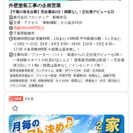
外壁塗装工事の企画営業
【千葉の有名企業】完全週休2日！残業なし！正社員デビューも◎
株式会社フロンティア 船橋本店
交通・アクセス 「東船橋駅」から徒歩10分
月給300,000円以上
千葉県船橋市
勤務時間詳細 実働時間：1日あたり8時間 平均勤務日数：1ヶ月あた
り19日 〜 21日 【4月～9月】9:00～18:00 【10月～3月】8:30～
17:30 ※各実働8時間 ※残業は基本無し！
仕事内容 ✅フリーター・バイト・派遣からの 正社員デビューもOK！
✅未経験スタートの社員がほとんど！ 接客販売経験は歓迎！ ✅完全週
休2日(シフト制) ✅残業は基本なし ✅インセンティブ有！ ...
業界未経験者歓迎
ランチタイム
副業・WワークOK
主婦・主夫歓迎
資格取得支援あり
フリーター歓迎
学歴不問
車通勤OK
転勤なし
経験不問
未経験者歓迎
午前
経験者歓迎
ネイルOK
残業なし
研修あり
夕方
賞与あり
ブランクOK
交通費支給
正社員