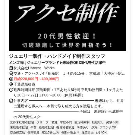
ジュエリー製作・ハンドメイド制作スタッフ
メンズ向けジュエリーブランド✨未経験OK❗20代男性活躍中
株式会社Harvest Works
交通・アクセス JR「船橋駅」より徒歩15分 、京成線「大神宮下駅」
より徒歩4分
月給220,000円～400,000円
千葉県船橋市
勤務時間詳細 実働時間：1日あたり8時間 平均勤務日数：1ヶ月あた
り20日 〜 22日 11:00〜20:00（休憩1時間）
仕事内容 ━━━━━━━━━━━━━━━━━━ 未経験から、世界
に通用する職人へ― 本気で取り組める方を歓迎します。
━━━━━━━━━━━━━━━━━━ 今回は、未経験から成長中
の 20代男性スタ...
業界未経験者歓迎
フリーター歓迎
学歴不問
固定時間制
転勤なし
経験不問
未経験者歓迎
午前
経験者歓迎
有資格者歓迎
研修あり
夕方
ブランクOK
交通費支給
長期歓迎
駅近5分以内
長期休暇あり
服装自由
ひげOK