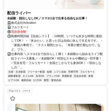
配信ライバー
未経験・顔出しなしOK／スマホ1台で出来る自由なお仕事！
株式会社Activation
フルリモート
完全歩合制
勤務時間詳細 【自由シフト】 ・24時間、いつでも好きな時間に配信
してOK！ ・「休みたい」と思った日は自由に休んで大丈夫です。 ・
「家庭の事情で」「テスト期間だから」「本業の繁忙期なので」な
ど、プラ...
仕事内容 ＼スマホ1台で自分らしく輝く！未経験から始めるライブ配
信ライバー大募集／ ✅未経験OK！特別なスキルや機材は一切不要！
✅完全在宅・フルリモート！全国どこからでも参加OK！ ✅顔出しな
しの「...
主婦・主夫歓迎
フリーター歓迎
短期
シフト自由
学歴不問
フルリモート
経験者歓迎
ネイルOK
在宅OK
ブランクOK
長期歓迎
完全歩合制
単発
ピアスOK
服装自由
ひげOK
髪型・髪色自由
アルバイト・パート