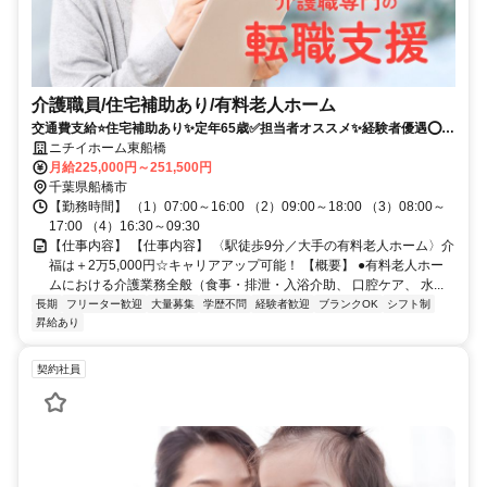
介護職員/住宅補助あり/有料老人ホーム
交通費支給⭐️住宅補助あり✨定年65歳✅️担当者オススメ✨経験者優遇⭕️駅
チカ
ニチイホーム東船橋
月給225,000円～251,500円
千葉県船橋市
【勤務時間】 （1）07:00～16:00 （2）09:00～18:00 （3）08:00～
17:00 （4）16:30～09:30
【仕事内容】 【仕事内容】 〈駅徒歩9分／大手の有料老人ホーム〉介
福は＋2万5,000円☆キャリアアップ可能！ 【概要】 ●有料老人ホー
ムにおける介護業務全般（食事・排泄・入浴介助、 口腔ケア、 水...
長期
フリーター歓迎
大量募集
学歴不問
経験者歓迎
ブランクOK
シフト制
昇給あり
契約社員