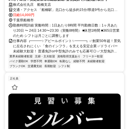
株式会社丸庄 船橋支店
交通・アクセス 「船橋駅」北口から徒歩約15分/県道9号から北口十
字路を入ってから車で2分。
日給14,000円
千葉県船橋市
勤務時間詳細 実働時間：1日あたり8時間 平均勤務日数：1ヶ月あた
り20日 〜 24日 14:30〜23:30（実働8時間） ■休憩1時間 ■365日営業
のため シフトは月ごとに調整します
仕事内容 ┏━━━✨アピールポイント✨━━━┓ ✅創業50年超！景気
に左右されにくい 「食のインフラ」を支える安定企業 ✅ドライバー
未経験大歓迎！ 普通免許or中型免許のみでも応募可◎ ✅大型免許...
業界未経験者歓迎
主婦・主夫歓迎
資格取得支援あり
フリーター歓迎
バイク通勤OK
学歴不問
車通勤OK
転勤なし
経験不問
未経験者歓迎
ブランクOK
交通費支給
長期歓迎
シフト制
正社員