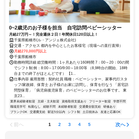
0~2歳児のお子様を担当 自宅訪問ベビーシッター
月給27万円～！完全週休２日！年間休日120日以上！
千葉県船橋市(ル・アンジェ株式会社)
交通・アクセス 都内を中心としたお客様宅（現場への直行直帰）
月給270,000円以上
千葉県船橋市
勤務時間詳細 総労働時間：1ヶ月あたり160時間 7：00～20：00の間
でシフト制 例：8:00～17:00/9:00～18:00等 （8,9時台の開始、18時
台までの終了がほとんどです） 【1...
仕事内容 雇用形態：契約社員 職種：ベビーシッター、家事代行スタ
ッフ/家政婦、保育士 お子様のお家に訪問し、保育を行なう 「居宅訪
問型保育」「病児病後児保育」のベビーシッターのお仕事です。 東
京23...
業界未経験者歓迎
主婦・主夫歓迎
資格取得支援あり
フリーター歓迎
学歴不問
職場見学可
転勤なし
経験不問
未経験者歓迎
交通費全額支給
研修あり
ブランクOK
交通費支給
駅近5分以内
シフト制
土日祝休み
友達と応募OK
前へ
次へ
1
2
3
4
5