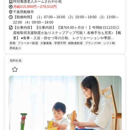
研修支援有✨経験者優遇❗️車通勤ＯＫ
特別養護老人ホームさわやか苑
月給215,900円～279,512円
千葉県船橋市
【勤務時間】 （1）07:00～16:00 （2）10:00～19:00 （3）13:00～
22:00 （4）09:00～18:00
【仕事内容】 【仕事内容】 【賞与4.00ヶ月分！ 】年間休日112日◎
資格取得支援制度がありステップアップ可能！ 各種手当も充実♪ 【概
要】 ●食事・入浴・排せつ等の介助、 レクリエーションや季節...
長期
フリーター歓迎
大量募集
学歴不問
経験者歓迎
ブランクOK
シフト制
昇給あり
契約社員