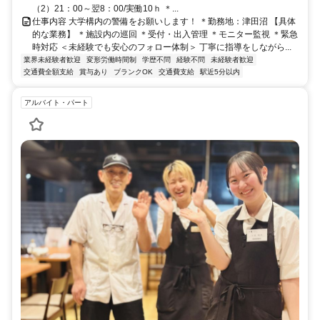
（2）21：00～翌8：00/実働10ｈ ＊...
仕事内容 大学構内の警備をお願いします！ ＊勤務地：津田沼 【具体
的な業務】 ＊施設内の巡回 ＊受付・出入管理 ＊モニター監視 ＊緊急
時対応 ＜未経験でも安心のフォロー体制＞ 丁寧に指導をしながら...
業界未経験者歓迎
変形労働時間制
学歴不問
経験不問
未経験者歓迎
交通費全額支給
賞与あり
ブランクOK
交通費支給
駅近5分以内
アルバイト・パート