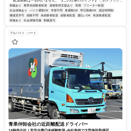
配送経験は一切問いません。 【この仕事のポイント】 〇2tトラック...
制服あり
業界未経験者歓迎
資格取得支援あり
長期
フリーター歓迎
社会保険あり
バイク通勤OK
学歴不問
車通勤OK
即日勤務OK
固定時間制
職場見学可
経験不問
未経験者歓迎
経験者歓迎
週払いOK
有資格者歓迎
研修あり
社会保険完備
制服貸与
アルバイト・パート
青果仲卸会社の近距離配送ドライバー
14時半出社！安定企業◎未経験歓迎♪会社負担で大型免許取得可