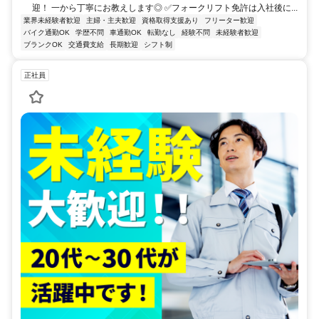
迎！ 一から丁寧にお教えします◎ ✅フォークリフト免許は入社後に...
業界未経験者歓迎
主婦・主夫歓迎
資格取得支援あり
フリーター歓迎
バイク通勤OK
学歴不問
車通勤OK
転勤なし
経験不問
未経験者歓迎
ブランクOK
交通費支給
長期歓迎
シフト制
正社員