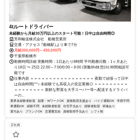
4tルートドライバー
未経験から月給30万円以上のスタート可能！日中は自由時間◎
芳和輸送株式会社 船橋営業所
交通・アクセス ｢船橋駅｣より車で7分
月給300,000円～450,000円
千葉県船橋市
勤務時間詳細 実働時間：1日あたり8時間 平均勤務日数：1ヶ月あた
り18日 〜 25日 22:00～7:00/0:00～9:00 (実働8h/休憩1h) 時間相談可
能です
仕事内容 ＝＝＝＝＝＝＝＝＝＝＝＝＝＝＝＝＝ 夜勤で頑張って日中
は自由時間(^^♪ 未経験でも高収入の安定業務◎ ＝＝＝＝＝＝＝＝＝
＝＝＝＝＝＝＝＝ 新鮮な野菜を大手スーパー等へ配送するドライバ
ーの...
業界未経験者歓迎
副業・WワークOK
資格取得支援あり
バイク通勤OK
学歴不問
車通勤OK
経験不問
未経験者歓迎
住宅手当あり
経験者歓迎
研修あり
賞与あり
ブランクOK
交通費支給
資格取得手当あり
シフト制
正社員