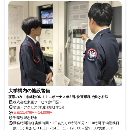
大学構内の施設警備
夜勤のみ！未経験OK！ミニボーナス年2回♪快適環境で働ける◎
株式会社東亜サービス(津田沼)
交通・アクセス 津田沼駅徒歩1分
日給11,470円～14,880円
千葉県習志野市
勤務時間詳細 実働時間：1日あたり8時間30分 〜 10時間 平均勤務日
数：1ヶ月あたり16日 〜 24日 （1）19：00～翌9：00/実働8.5ｈ