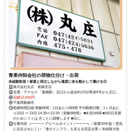
青果仲卸会社の荷物仕分け・出荷
未経験歓迎！家庭と両立しながら適度に体を動かして働ける◎
株式会社丸庄 船橋支店
交通・アクセス 「船橋駅」北口から徒歩約15分/県道9号から北口十
字路を入ってから車で2分。
日給12,000円
千葉県船橋市
勤務時間詳細 実働時間：1日あたり8時間 平均勤務日数：1ヶ月あた
り20日 〜 24日 14:30〜23:30（実働8時間） ■休憩1時間 ■365日営業
のためシフトは 月ごとに調整します ■日に...
仕事内容 ┏━━━✨アピールポイント✨━━━┓ ✅創業50年超！景気
に左右されにくい 「食のインフラ」を支える安定企業 ✅未経験大歓