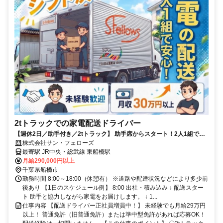
2tトラックでの家電配送ドライバー
【週休2日／助手付き／2tトラック】 助手席からスタート！2人1組で安
心！夜勤なし・残業ほぼなし
株式会社サン・フェローズ
最寄駅 JR中央・総武線 東船橋駅
月給290,000円以上
千葉県船橋市
勤務時間 8:00～18:00（休憩有） ※道路や配達状況などにより多少前
後あり 【1日のスケジュール例】 8:00 出社・積み込み ↓ 配送スター
ト 助手と協力しながら家電をお届けします。 ↓ 1...
仕事内容 【配送ドライバー正社員増員中！】 未経験でも月給29万円
以上！ 普通免許（旧普通免許）または準中型免許があれば応募OK！