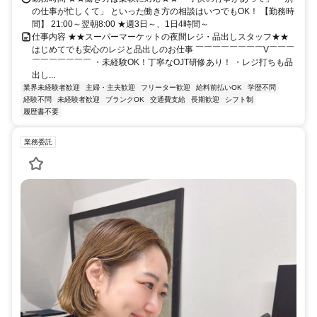
の仕事が忙しくて」 といった働き方の相談はいつでもOK！ 【勤務時
間】 21:00～翌朝8:00 ★週3日～、1日4時間～
仕事内容 ★★スーパーマーケットの夜間レジ・品出しスタッフ★★
はじめてでも安心のレジと品出しのお仕事 ￣￣￣￣￣￣￣￣V￣￣￣
￣￣￣￣￣￣￣ ・未経験OK！丁寧なOJT研修あり！ ・レジ打ちも品
出し...
業界未経験者歓迎
主婦・主夫歓迎
フリーター歓迎
給料前払いOK
学歴不問
経験不問
未経験者歓迎
ブランクOK
交通費支給
長期歓迎
シフト制
履歴書不要
業務委託