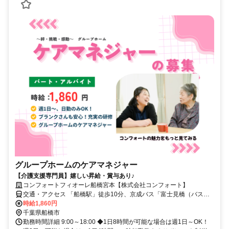
グループホームのケアマネジャー
【介護支援専門員】嬉しい昇給・賞与あり♪
コンフォートフィオーレ船橋宮本【株式会社コンフォート】
交通・アクセス 「船橋駅」徒歩10分、京成バス「富士見橋（バス
停）」徒歩11分
時給1,860円
千葉県船橋市
勤務時間詳細 9:00～18:00 ◆1日8時間が可能な場合は週1日～OK！