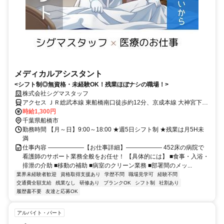
メディカルアシスタント
<シフト制◎無資格・未経験OK！残業ほぼナシの職場！>
株式会社シグマスタッフ
アクセス ＪＲ総武本線 東船橋南口徒歩約12分、京成本線 大神宮下徒
歩約14分、東武野田線〔アーバンパークライン〕 船橋南口徒歩約15
時給1,300円
分 JR総武線：東船橋駅徒歩10分
千葉県船橋市
勤務時間 【月～日】9:00～18:00 ★週5日シフト制 ★残業は月5H未
満
仕事内容 ――――――【お仕事詳細】―――――― 452床の病院で
看護師のサポート業務全般をお任せ！ 【具体的には】 ■食事・入浴・
排泄の介助 ■移動の補助 ■病室のクリーン業務 ■部署間のメッ...
業界未経験者歓迎
資格取得支援あり
学歴不問
職場見学可
経験不問
交通費全額支給
残業なし
研修あり
ブランクOK
シフト制
社割あり
履歴書不要
友達と応募OK
アルバイト・パート