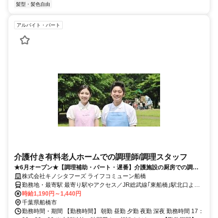
髪型・髪色自由
アルバイト・パート
介護付き有料老人ホームでの調理師/調理スタッフ
★6月オープン★【調理補助・パート・遅番】介護施設の厨房での調理
補助。無資格・未経験OK。
株式会社キノシタフーズ ライフコミューン船橋
勤務地・最寄駅 最寄り駅やアクセス／JR総武線｢東船橋｣駅北口より
徒歩10分
時給1,190円～1,440円
千葉県船橋市
勤務時間・期間 【勤務時間】 朝勤 昼勤 夕勤 夜勤 深夜 勤務時間 17：