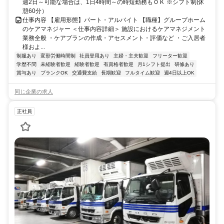
週2日～可能な場合は、1日4時間～の時短勤務もＯＫ ※シフト制(休
憩60分）
仕事内容 【雇用形態】パート・アルバイト 【職種】グループホーム
のケアマネジャー ＜仕事内容詳細＞ 施設におけるケアマネジメント
業務全般 ・ケアプランの作成・アセスメント・評価など ・ご入居者
様およ...
制服あり
変形労働時間制
社員登用あり
主婦・主夫歓迎
フリーター歓迎
学歴不問
未経験者歓迎
経験者歓迎
有資格者歓迎
月1シフト提出
研修あり
賞与あり
ブランクOK
交通費支給
長期歓迎
フルタイム歓迎
週4日以上OK
同じ企業の求人
正社員