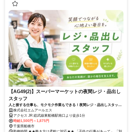
【AG49(2)】スーパーマーケットの夜間レジ・品出し
スタッフ
人と接する仕事も、モクモク作業もできる！夜間レジ・品出しスタッフ
☆未経験・ブランクOK！高時給◎
株式会社エムアールエス
アクセス JR 総武線東船橋駅南口より徒歩1分
時給1,500円～1,875円
千葉県船橋市
勤務時間 ★★働き方は柔軟に対応★★ 「子供の行事があって」 「別