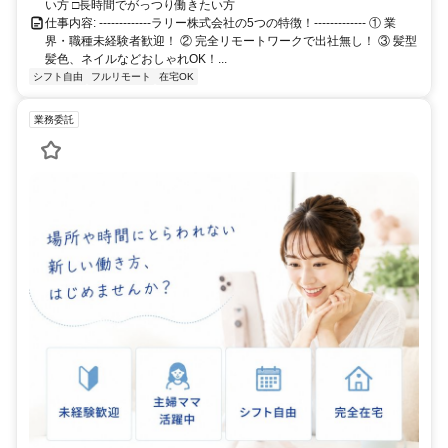
い方 □長時間でがっつり働きたい方
仕事内容: -------------ラリー株式会社の5つの特徴！------------- ① 業
界・職種未経験者歓迎！ ② 完全リモートワークで出社無し！ ③ 髪型
髪色、ネイルなどおしゃれOK！...
シフト自由
フルリモート
在宅OK
業務委託