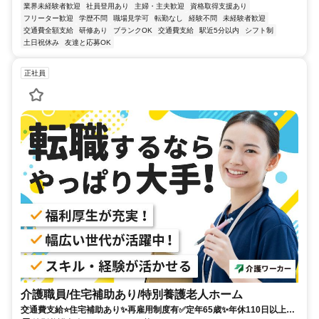
業界未経験者歓迎
社員登用あり
主婦・主夫歓迎
資格取得支援あり
フリーター歓迎
学歴不問
職場見学可
転勤なし
経験不問
未経験者歓迎
交通費全額支給
研修あり
ブランクOK
交通費支給
駅近5分以内
シフト制
土日祝休み
友達と応募OK
正社員
介護職員/住宅補助あり/特別養護老人ホーム
交通費支給⭐️住宅補助あり✨再雇用制度有✅️定年65歳✨年休110日以上⭕️