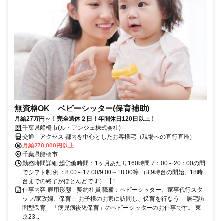
無資格OK ベビーシッター(保育補助)
月給27万円～！完全週休２日！年間休日120日以上！
千葉県船橋市(ル・アンジェ株式会社)
交通・アクセス 都内を中心としたお客様宅（現場への直行直帰）
月給270,000円以上
千葉県船橋市
勤務時間詳細 総労働時間：1ヶ月あたり160時間 7：00～20：00の間
でシフト制 例：8:00～17:00/9:00～18:00等 （8,9時台の開始、18時
台までの終了がほとんどです） 【1...
仕事内容 雇用形態：契約社員 職種：ベビーシッター、家事代行スタ
ッフ/家政婦、保育士 お子様のお家に訪問し、保育を行なう 「居宅訪
問型保育」「病児病後児保育」のベビーシッターのお仕事です。 東
京23...