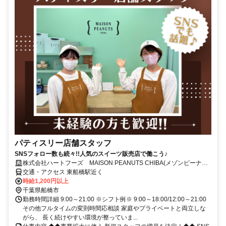
パティスリー店舗スタッフ
SNSフォロー数も続々!!人気のスイーツ販売店で働こう♪
株式会社ハートフーズ MAISON PEANUTS CHIBA(メゾンピーナッ
ツチバ)
交通・アクセス 東船橋駅近く
時給1,200円以上
千葉県船橋市
勤務時間詳細 9:00～21:00 ※シフト例※ 9:00～18:00/12:00～21:00
その他フルタイムの変則時間応相談 家庭やプライベートと両立しな
がら、 長く続けやすい環境が整っていま...