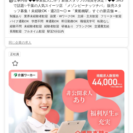
仕事内容 ◆◆事業拡大に伴う 新規スタッフの増員を決定！◆◆ SNS
で話題✨千葉の人気スイーツ店 「メゾンピーナッツチバ」 販売スタ
ッフ募集！未経験OK・週2日〜◎ ⏩「東船橋駅」すぐの新店舗 ⏩...
制服あり
業界未経験者歓迎
副業・WワークOK
主婦・主夫歓迎
フリーター歓迎
バイク通勤OK
学歴不問
車通勤OK
即日勤務OK
職場見学可
転勤なし
経験不問
未経験者歓迎
経験者歓迎
研修あり
ブランクOK
交通費支給
長期歓迎
フルタイム歓迎
駅近5分以内
同じ企業の求人
正社員