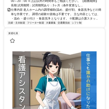
00～20：00 ※上記以外の時間帯もご相談ください。 【勤務期間】
長期 試用期間：試用期間あり：3ヶ月（条件変更なし...
仕事内容 老人ホーム内の調理補助(温め、盛付等)、食器洗浄などの簡
単な作業です。 調理の経験や資格は不要です。 主な内容としては、
・温め ・盛り付け ・食器洗浄 となります。 ※配膳は介護スタッ...
主婦・主夫歓迎
フリーター歓迎
大量募集
交通費支給
シフト制
派遣社員