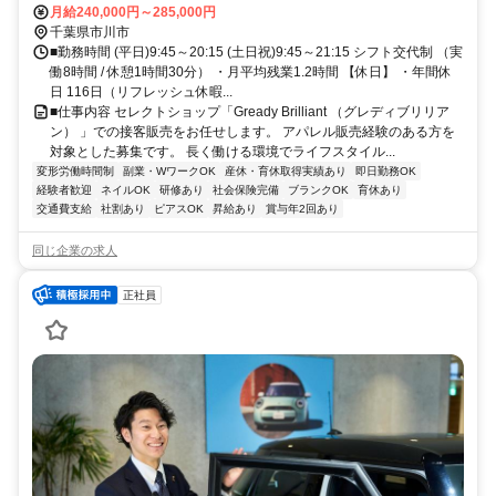
月給240,000円～285,000円
千葉県市川市
■勤務時間 (平日)9:45～20:15 (土日祝)9:45～21:15 シフト交代制 （実
働8時間 / 休憩1時間30分） ・月平均残業1.2時間 【休日】 ・年間休
日 116日（リフレッシュ休暇...
■仕事内容 セレクトショップ「Gready Brilliant （グレディブリリア
ン） 」での接客販売をお任せします。 アパレル販売経験のある方を
対象とした募集です。 長く働ける環境でライフスタイル...
変形労働時間制
副業・WワークOK
産休・育休取得実績あり
即日勤務OK
経験者歓迎
ネイルOK
研修あり
社会保険完備
ブランクOK
育休あり
交通費支給
社割あり
ピアスOK
昇給あり
賞与年2回あり
同じ企業の求人
正社員