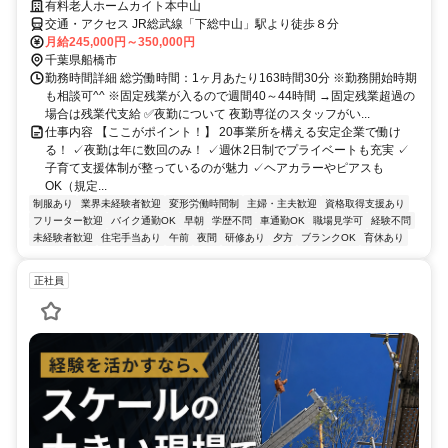
有料老人ホームカイト本中山
交通・アクセス JR総武線「下総中山」駅より徒歩８分
月給245,000円～350,000円
千葉県船橋市
勤務時間詳細 総労働時間：1ヶ月あたり163時間30分 ※勤務開始時期
も相談可^^ ※固定残業が入るので週間40～44時間 →固定残業超過の
場合は残業代支給 ✅夜勤について 夜勤専従のスタッフがい...
仕事内容 【ここがポイント！】 20事業所を構える安定企業で働け
る！ ✓夜勤は年に数回のみ！ ✓週休2日制でプライベートも充実 ✓
子育て支援体制が整っているのが魅力 ✓ヘアカラーやピアスも
OK（規定...
制服あり
業界未経験者歓迎
変形労働時間制
主婦・主夫歓迎
資格取得支援あり
フリーター歓迎
バイク通勤OK
早朝
学歴不問
車通勤OK
職場見学可
経験不問
未経験者歓迎
住宅手当あり
午前
夜間
研修あり
夕方
ブランクOK
育休あり
正社員