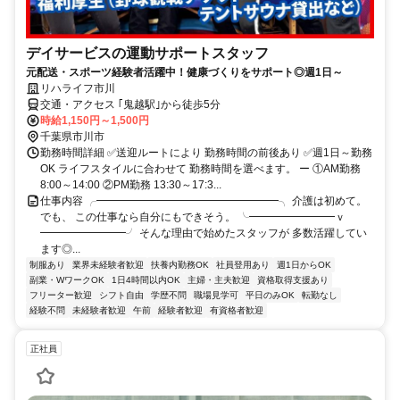
デイサービスの運動サポートスタッフ
元配送・スポーツ経験者活躍中！健康づくりをサポート◎週1日～
リハライフ市川
交通・アクセス ｢鬼越駅｣から徒歩5分
時給1,150円～1,500円
千葉県市川市
勤務時間詳細 ✅送迎ルートにより 勤務時間の前後あり ✅週1日～勤務
OK ライフスタイルに合わせて 勤務時間を選べます。 ー ①AM勤務
8:00～14:00 ②PM勤務 13:30～17:3...
仕事内容 ╭━━━━━━━━━━━━━━━━━╮ 介護は初めて。
でも、 この仕事なら自分にもできそう。 ╰━━━━━━━━ｖ
━━━━━━━━╯ そんな理由で始めたスタッフが 多数活躍してい
ます◎...
制服あり
業界未経験者歓迎
扶養内勤務OK
社員登用あり
週1日からOK
副業・WワークOK
1日4時間以内OK
主婦・主夫歓迎
資格取得支援あり
フリーター歓迎
シフト自由
学歴不問
職場見学可
平日のみOK
転勤なし
経験不問
未経験者歓迎
午前
経験者歓迎
有資格者歓迎
正社員