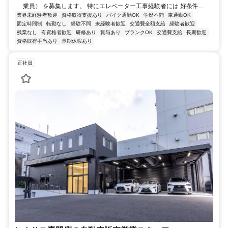
業員） を募集します。 特にエレベーター工事経験者には 好条件...
業界未経験者歓迎
資格取得支援あり
バイク通勤OK
学歴不問
車通勤OK
固定時間制
転勤なし
経験不問
未経験者歓迎
交通費全額支給
経験者歓迎
残業なし
有資格者歓迎
研修あり
賞与あり
ブランクOK
交通費支給
長期歓迎
資格取得手当あり
長期休暇あり
正社員