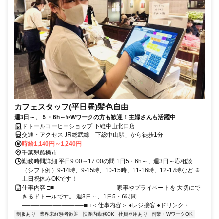
カフェスタッフ(平日昼)髪色自由
週3日～、５・6h～✨Wワークの方も歓迎！主婦さんも活躍中
ドトールコーヒーショップ 下総中山北口店
交通・アクセス JR総武線「下総中山駅」から徒歩1分
時給1,140円～1,240円
千葉県船橋市
勤務時間詳細 平日9:00～17:00の間 1日5・6h～、週3日～応相談
（シフト例）9-14時、9-15時、10-15時、11-16時、12-17時など ※
土日祝休みOKです！
仕事内容 □■────────────── 家事やプライベートを 大切にで
きるドトールです。 週3日～、1日5・6時間
──────────────■□ ＜仕事内容＞ ●レジ接客 ●ドリンク・...
制服あり
業界未経験者歓迎
扶養内勤務OK
社員登用あり
副業・WワークOK