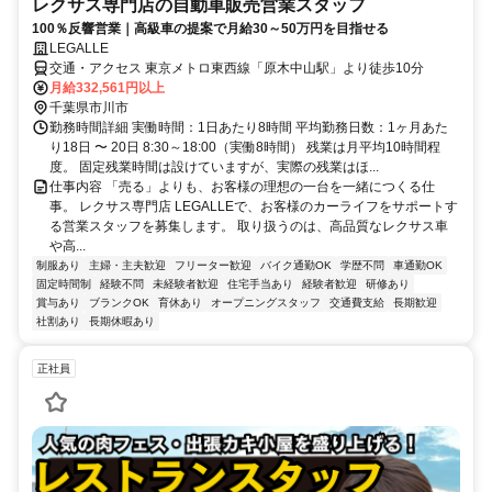
レクサス専門店の自動車販売営業スタッフ
100％反響営業｜高級車の提案で月給30～50万円を目指せる
LEGALLE
交通・アクセス 東京メトロ東西線「原木中山駅」より徒歩10分
月給332,561円以上
千葉県市川市
勤務時間詳細 実働時間：1日あたり8時間 平均勤務日数：1ヶ月あた
り18日 〜 20日 8:30～18:00（実働8時間） 残業は月平均10時間程
度。 固定残業時間は設けていますが、実際の残業はほ...
仕事内容 「売る」よりも、お客様の理想の一台を一緒につくる仕
事。 レクサス専門店 LEGALLEで、お客様のカーライフをサポートす
る営業スタッフを募集します。 取り扱うのは、高品質なレクサス車
や高...
制服あり
主婦・主夫歓迎
フリーター歓迎
バイク通勤OK
学歴不問
車通勤OK
固定時間制
経験不問
未経験者歓迎
住宅手当あり
経験者歓迎
研修あり
賞与あり
ブランクOK
育休あり
オープニングスタッフ
交通費支給
長期歓迎
社割あり
長期休暇あり
正社員