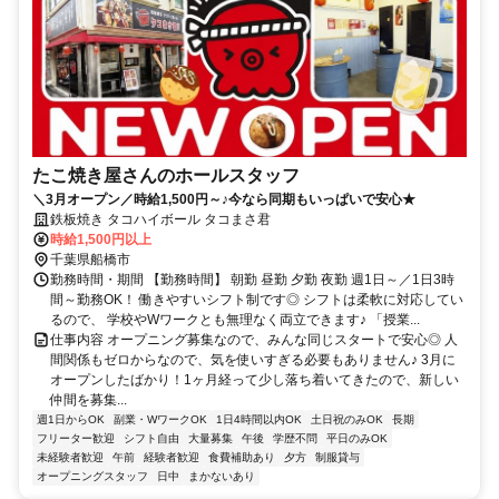
たこ焼き屋さんのホールスタッフ
＼3月オープン／時給1,500円～♪今なら同期もいっぱいで安心★
鉄板焼き タコハイボール タコまさ君
時給1,500円以上
千葉県船橋市
勤務時間・期間 【勤務時間】 朝勤 昼勤 夕勤 夜勤 週1日～／1日3時
間～勤務OK！ 働きやすいシフト制です◎ シフトは柔軟に対応してい
るので、 学校やWワークとも無理なく両立できます♪ 「授業...
仕事内容 オープニング募集なので、みんな同じスタートで安心◎ 人
間関係もゼロからなので、気を使いすぎる必要もありません♪ 3月に
オープンしたばかり！1ヶ月経って少し落ち着いてきたので、新しい
仲間を募集...
週1日からOK
副業・WワークOK
1日4時間以内OK
土日祝のみOK
長期
フリーター歓迎
シフト自由
大量募集
午後
学歴不問
平日のみOK
未経験者歓迎
午前
経験者歓迎
食費補助あり
夕方
制服貸与
オープニングスタッフ
日中
まかないあり