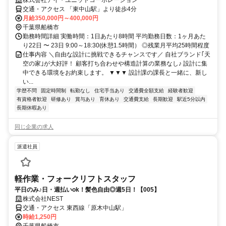
株式会社アイ・ユニットコーポレーション
交通・アクセス 「東中山駅」より徒歩4分
月給350,000円～400,000円
千葉県船橋市
勤務時間詳細 実働時間：1日あたり8時間 平均勤務日数：1ヶ月あた
り22日 〜 23日 9:00～18:30(休憩1.5時間） ◎残業月平均25時間程度
仕事内容 ＼自由な設計に挑戦できるチャンスです／ 自社ブランド｢天
空の家｣が大好評！ 顧客打ち合わせや構造計算の業務なし♪ 設計に集
中できる環境をお約束します。 ▼▼▼ 設計課の課長と一緒に、新し
い...
学歴不問
固定時間制
転勤なし
住宅手当あり
交通費全額支給
経験者歓迎
有資格者歓迎
研修あり
賞与あり
育休あり
交通費支給
長期歓迎
駅近5分以内
長期休暇あり
同じ企業の求人
派遣社員
軽作業・フォークリフトスタッフ
平日のみ♪日・週払いok！髪色自由◎週5日！【005】
株式会社NEST
交通・アクセス 東西線「原木中山駅」
時給1,250円