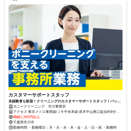
カスタマーサポートスタッフ
未経験者も歓迎！クリーニングのカスタマーサポートスタッフ！バック
オフィスからポニークリーニングの運営を支えるお仕事。託児所完備も
ポニークリーニング 市川事業所
魅力の一つ♪
アクセス 東京メトロ東西線/ＪＲ中央本線 原木中山東口徒歩約9分、
ＪＲ総武本線 下総中山南口徒歩約17分、京成本線 京成中山徒歩約22
時給1,300円以上
分 原木中山駅徒歩7分
千葉県市川市
勤務時間 ・勤務曜日：月・火・水・木・金・土・日・祝 ・勤務時