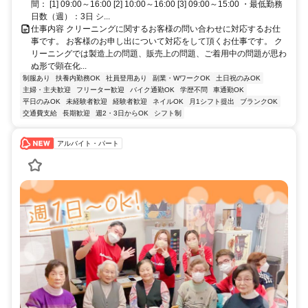
間： [1] 09:00～16:00 [2] 10:00～16:00 [3] 09:00～15:00 ・最低勤務
日数（週）：3日 シ...
仕事内容 クリーニングに関するお客様の問い合わせに対応するお仕
事です。 お客様のお申し出について対応をして頂くお仕事です。 ク
リーニングでは製造上の問題、販売上の問題、ご着用中の問題が思わ
ぬ形で顕在化...
制服あり
扶養内勤務OK
社員登用あり
副業・WワークOK
土日祝のみOK
主婦・主夫歓迎
フリーター歓迎
バイク通勤OK
学歴不問
車通勤OK
平日のみOK
未経験者歓迎
経験者歓迎
ネイルOK
月1シフト提出
ブランクOK
交通費支給
長期歓迎
週2・3日からOK
シフト制
アルバイト・パート