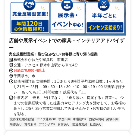
店舗や展示イベントでの家具・インテリアアドバイザ
ー
完全反響型営業！飛び込みなし×お客様に寄り添う提案
株式会社かねたや家具店 市川店
交通・アクセス 原木中山駅から車で4分
月給270,000円以上
千葉県市川市
勤務時間詳細 実働時間：1日あたり8時間 平均勤務日数：1ヶ月あた
り21日 〜 23日 ・09：30～18：30 ・10：00～19：00 ◎残業ほぼナ
シ！ あっても1日1時間程度！ 残業代も「1...
仕事内容 「売る」だけでなく、「寄り添い、提案する」営業へ。 今
までの営業経験で培った提案力やヒアリング力を活かして、お客様の
暮らしに寄り添う営業に挑戦してみませんか？ ●お客様の新しい生活
を彩る、...
業界未経験者歓迎
バイク通勤OK
学歴不問
車通勤OK
固定時間制
経験不問
研修あり
賞与あり
ブランクOK
育休あり
交通費支給
社割あり