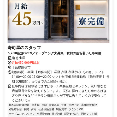
寿司屋のスタッフ
＼7/18新規OPEN／オープニング大募集！駅前の落ち着いた寿司屋
鮨 恵比澤
月給450,000円以上
千葉県船橋市
勤務時間・期間 【勤務時間】 昼勤 夕勤 夜勤 深夜 その他、シフト
14:00〜22:00 17:00〜22:00 シフト制 実働8時間勤務 【勤務期間】 長
期 試用期間：☆今までのご経験や能力...
仕事内容 未経験者はまずはホール業務全般とキッチン、洗い場など
店舗運営全般を覚えてもらいます。 実務に慣れてきたら魚のさばき
方や握り方など ベテラン板前さんが丁寧に教えていくので安心して
くださいね☆
業界未経験者歓迎
準夜勤
長期
大量募集
午後
学歴不問
未経験者歓迎
経験者歓迎
夜間
夕方
社会保険完備
制服貸与
ブランクOK
オープニングスタッフ
交通費支給
長期歓迎
駅近5分以内
固定シフト制