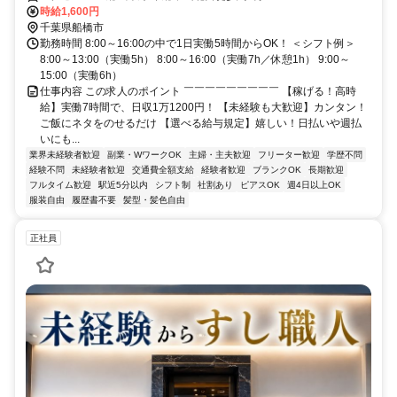
時給1,600円
千葉県船橋市
勤務時間 8:00～16:00の中で1日実働5時間からOK！ ＜シフト例＞
8:00～13:00（実働5h） 8:00～16:00（実働7h／休憩1h） 9:00～
15:00（実働6h）
仕事内容 この求人のポイント ￣￣￣￣￣￣￣￣￣ 【稼げる！高時
給】実働7時間で、日収1万1200円！ 【未経験も大歓迎】カンタン！
ご飯にネタをのせるだけ 【選べる給与規定】嬉しい！日払いや週払
いにも...
業界未経験者歓迎
副業・WワークOK
主婦・主夫歓迎
フリーター歓迎
学歴不問
経験不問
未経験者歓迎
交通費全額支給
経験者歓迎
ブランクOK
長期歓迎
フルタイム歓迎
駅近5分以内
シフト制
社割あり
ピアスOK
週4日以上OK
服装自由
履歴書不要
髪型・髪色自由
正社員