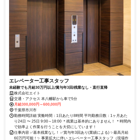
エレベーター工事スタッフ
未経験でも月給30万円以上/賞与年3回/残業なし・直行直帰
株式会社エイト
交通・アクセス 本八幡駅から車で5分
月給300,000円～600,000円
千葉県市川市
勤務時間詳細 実働時間：1日あたり8時間 平均勤務日数：1ヶ月あた
り24日 〜 25日 9:00～18:00 ＊残業は基本的にありません！ ＊時間内
で効率よく作業を行うことを大切にしています！
仕事内容 ✅基本残業なし！ ✅賞与年3回あり(業績による) ✨最高月給
60万円可能！✨ 事業拡大に伴い エレベーター工事スタッフ（現場作