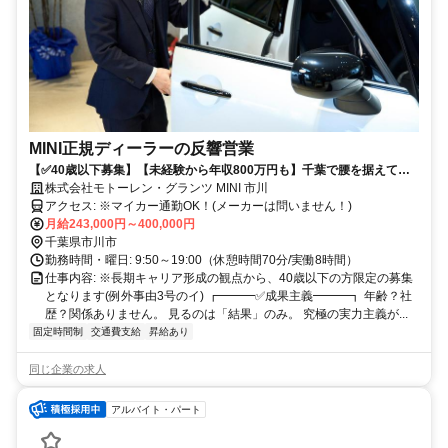
MINI正規ディーラーの反響営業
【✅40歳以下募集】【未経験から年収800万円も】千葉で腰を据えて働
く/年間休日115日/転勤なし/飛び込みなし
株式会社モトーレン・グランツ MINI 市川
アクセス: ※マイカー通勤OK！(メーカーは問いません！)
月給243,000円～400,000円
千葉県市川市
勤務時間・曜日: 9:50～19:00（休憩時間70分/実働8時間）
仕事内容: ※長期キャリア形成の観点から、40歳以下の方限定の募集
となります(例外事由3号のイ) ┏━━━✅成果主義━━━┓ 年齢？社
歴？関係ありません。 見るのは「結果」のみ。 究極の実力主義が...
固定時間制
交通費支給
昇給あり
同じ企業の求人
アルバイト・パート