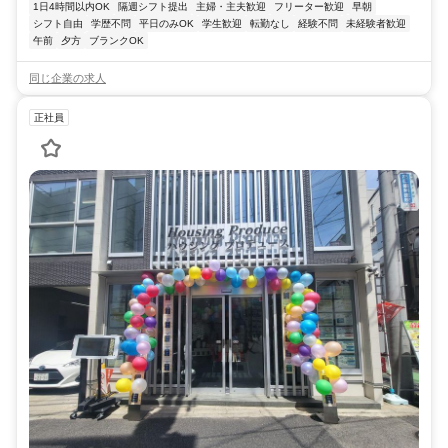
1日4時間以内OK
隔週シフト提出
主婦・主夫歓迎
フリーター歓迎
早朝
シフト自由
学歴不問
平日のみOK
学生歓迎
転勤なし
経験不問
未経験者歓迎
午前
夕方
ブランクOK
同じ企業の求人
正社員