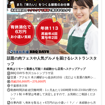
話題の肉フェスや人気グルメを届けるレストランスタ
ッフ
将来はリモート勤務も可能！未経験から店長へステップアップ
BBQ DAYS 市川コルトンプラザ店
交通・アクセス 本八幡駅から徒歩約10分（北口より直通の無料シャ
トルバスあり）
月給250,000円～270,000円
千葉県市川市
勤務時間詳細 総労働時間：1ヶ月あたり160時間 9:00-23:00の間での
シフト制 ※希望は考慮して決定しますので、お気軽にご相談くださ
い♪
仕事内容 ＼有休を取ると＋6万円のお小遣い！？／ ✓ 未経験から月