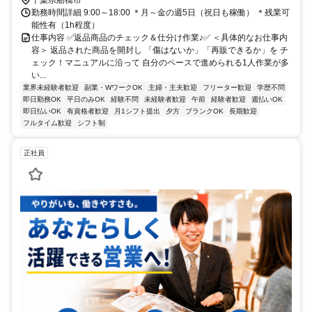
千葉県船橋市
勤務時間詳細 9:00～18:00 ＊月～金の週5日（祝日も稼働） ＊残業可
能性有（1h程度）
仕事内容 ✅返品商品のチェック＆仕分け作業♪✅ ＜具体的なお仕事内
容＞ 返品された商品を開封し 「傷はないか」「再販できるか」を チ
ェック！マニュアルに沿って 自分のペースで進められる1人作業が多
い...
業界未経験者歓迎
副業・WワークOK
主婦・主夫歓迎
フリーター歓迎
学歴不問
即日勤務OK
平日のみOK
経験不問
未経験者歓迎
午前
経験者歓迎
週払いOK
即日払いOK
有資格者歓迎
月1シフト提出
夕方
ブランクOK
長期歓迎
フルタイム歓迎
シフト制
正社員