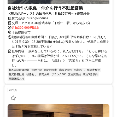
自社物件の販促・仲介を行う不動産営業
《毎月がボーナス》の給与体系！月給30万円～＋高額歩合
株式会社HousingProduce
交通・アクセス JR総武本線「下総中山駅」から徒歩1分
月給300,000円以上
千葉県船橋市
勤務時間詳細 実働時間：1日あたり8時間 平均勤務日数：1ヶ月あた
り21日 9:30～18:30(実働8h) ★無駄な残業を減らし、効率的に成果を
出す働き方を重視しています
仕事内容 「成果を出しているのに、収入が頭打ち」 「もっと稼げる
はずなのに、 今の職場は評価が追いついていない」 そんな思いをお
持ちの方へ――― 当社は、『経験』と『営業力』を 正当に評価
し、...
業界未経験者歓迎
学歴不問
固定時間制
職場見学可
転勤なし
経験者歓迎
有資格者歓迎
研修あり
賞与あり
ブランクOK
交通費支給
駅近5分以内
長期休暇あり
正社員