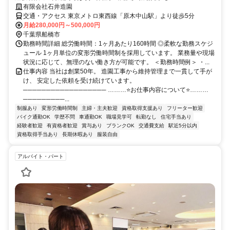
有限会社石井造園
交通・アクセス 東京メトロ東西線「原木中山駅」より徒歩5分
月給280,000円～500,000円
千葉県船橋市
勤務時間詳細 総労働時間：1ヶ月あたり160時間 ◎柔軟な勤務スケジ
ュール 1ヶ月単位の変形労働時間制を採用しています。 業務量や現場
状況に応じて、無理のない働き方が可能です。 ＜勤務時間例＞ ・...
仕事内容 当社は創業50年。 造園工事から維持管理まで一貫して手が
け、 安定した依頼を受け続けています。
────────────────── ………⭐お仕事内容について⭐………
─────────...
制服あり
変形労働時間制
主婦・主夫歓迎
資格取得支援あり
フリーター歓迎
バイク通勤OK
学歴不問
車通勤OK
職場見学可
転勤なし
住宅手当あり
経験者歓迎
有資格者歓迎
賞与あり
ブランクOK
交通費支給
駅近5分以内
資格取得手当あり
長期休暇あり
服装自由
アルバイト・パート