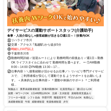
デイサービスの運動サポートスタッフ(介護助手)
食事・入浴介助なし⭐接客経験が活きる◎週1日～！扶養内OK
リハライフ市川
交通・アクセス ｢鬼越駅｣から徒歩5分
時給1,150円以上
千葉県市川市
勤務時間詳細 ✅送迎ルートにより 勤務時間の前後あり ✅週1日～勤務
OK ライフスタイルに合わせて 勤務時間を選べます。 ー ①AM勤務
8:00～14:00 ②PM勤務 13:30～17:...
仕事内容 ✨＼接客経験が活かせるお仕事／✨ リハビリ専門デイサービ
スで、 ご利用者様が安心して運動できる ようサポートをお願いしま
す。 ＜具体的なお仕事内容＞ ＊運動や体操のサポート ＊ご利用者
様...
制服あり
業界未経験者歓迎
扶養内勤務OK
社員登用あり
週1日からOK
副業・WワークOK
1日4時間以内OK
主婦・主夫歓迎
資格取得支援あり
フリーター歓迎
シフト自由
学歴不問
職場見学可
平日のみOK
転勤なし
未経験者歓迎
午前
経験者歓迎
有資格者歓迎
夕方