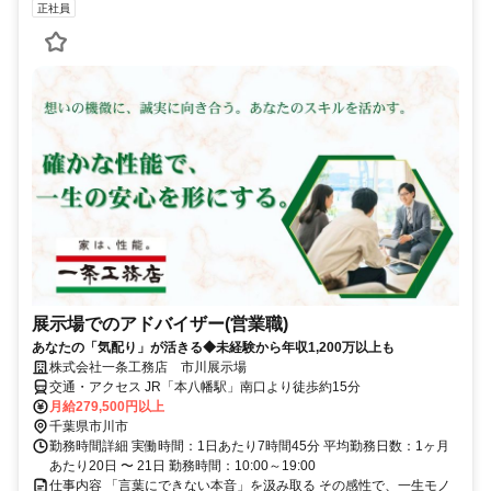
正社員
展示場でのアドバイザー(営業職)
あなたの「気配り」が活きる◆未経験から年収1,200万以上も
株式会社一条工務店 市川展示場
交通・アクセス JR「本八幡駅」南口より徒歩約15分
月給279,500円以上
千葉県市川市
勤務時間詳細 実働時間：1日あたり7時間45分 平均勤務日数：1ヶ月
あたり20日 〜 21日 勤務時間：10:00～19:00
仕事内容 「言葉にできない本音」を汲み取る その感性で、一生モノ