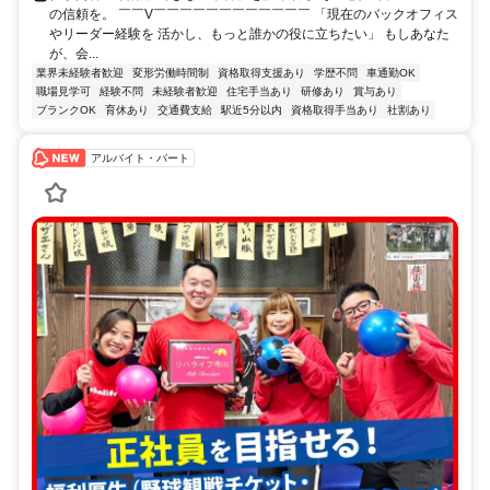
の信頼を。 ￣￣V￣￣￣￣￣￣￣￣￣￣￣￣ 「現在のバックオフィス
やリーダー経験を 活かし、もっと誰かの役に立ちたい」 もしあなた
が、会...
業界未経験者歓迎
変形労働時間制
資格取得支援あり
学歴不問
車通勤OK
職場見学可
経験不問
未経験者歓迎
住宅手当あり
研修あり
賞与あり
ブランクOK
育休あり
交通費支給
駅近5分以内
資格取得手当あり
社割あり
アルバイト・パート