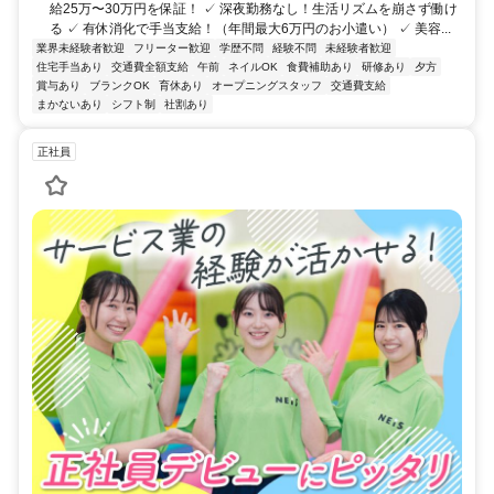
給25万〜30万円を保証！ ✓ 深夜勤務なし！生活リズムを崩さず働け
る ✓ 有休消化で手当支給！（年間最大6万円のお小遣い） ✓ 美容...
業界未経験者歓迎
フリーター歓迎
学歴不問
経験不問
未経験者歓迎
住宅手当あり
交通費全額支給
午前
ネイルOK
食費補助あり
研修あり
夕方
賞与あり
ブランクOK
育休あり
オープニングスタッフ
交通費支給
まかないあり
シフト制
社割あり
正社員