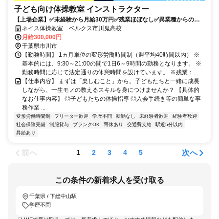
子ども向け体操教室 インストラクター
【上場企業】✅未経験から月給30万円✅残業ほぼなし✅異業種からの転
職多数✅子供の未来をつくる仕事
ネイス体操教室 ベルクス市川鬼高校
月給300,000円
千葉県市川市
【勤務時間】 1ヵ月単位の変形労働時間制（週平均40時間以内） ※
基本的には、9:30～21:00の間で1日6～9時間の勤務となります。 ※
勤務時間に応じて法定通りの休憩時間を設けています。 ※残業：...
【仕事内容】 まずは「楽しむこと」から。子どもたちと一緒に成長
しながら、一生モノの教えるスキルを身につけませんか？ 【具体的
なお仕事内容】 ◎子どもたちの体操指導 ◎入会手続き等の簡単な事
務作業 ...
変形労働時間制
フリーター歓迎
学歴不問
転勤なし
未経験者歓迎
経験者歓迎
社会保険完備
制服貸与
ブランクOK
育休あり
交通費支給
駅近5分以内
昇給あり
前へ
次へ
1
2
3
4
5
この条件の新着求人を受け取る
千葉県 / 下総中山駅
学歴不問