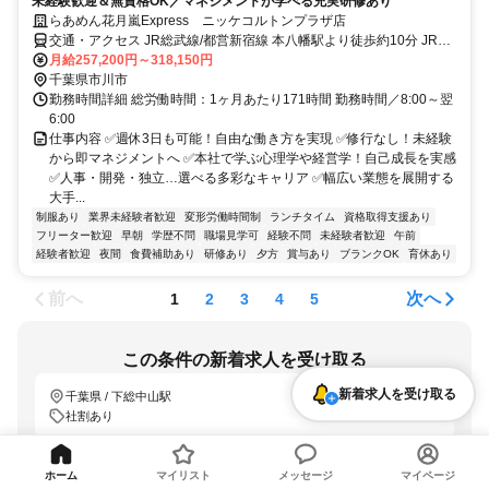
未経験歓迎＆無資格OK／マネジメントが学べる充実研修あり
らあめん花月嵐Express ニッケコルトンプラザ店
交通・アクセス JR総武線/都営新宿線 本八幡駅より徒歩約10分 JR本
八幡駅北口より無料バスをご用意しております。 JR総武線 下総中山
月給257,200円～318,150円
駅より徒歩約10分 京成線 鬼越駅より徒歩約7分
千葉県市川市
勤務時間詳細 総労働時間：1ヶ月あたり171時間 勤務時間／8:00～翌
6:00
仕事内容 ✅週休3日も可能！自由な働き方を実現 ✅修行なし！未経験
から即マネジメントへ ✅本社で学ぶ心理学や経営学！自己成長を実感
✅人事・開発・独立…選べる多彩なキャリア ✅幅広い業態を展開する
大手...
制服あり
業界未経験者歓迎
変形労働時間制
ランチタイム
資格取得支援あり
フリーター歓迎
早朝
学歴不問
職場見学可
経験不問
未経験者歓迎
午前
経験者歓迎
夜間
食費補助あり
研修あり
夕方
賞与あり
ブランクOK
育休あり
前へ
次へ
1
2
3
4
5
この条件の新着求人を受け取る
新着求人を受け取る
千葉県 / 下総中山駅
社割あり
「LINEで受け取る」では、新着求人のほか、おすすめ情報なども配信しま
す。
詳しくはこちら
ホーム
マイリスト
メッセージ
マイページ