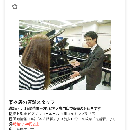
楽器店の店舗スタッフ
週2日～、1日3時間～OK ピアノ専門店で販売のお仕事です
島村楽器 ピアノショールーム 市川コルトンプラザ店
通勤情報 JR線「本八幡駅」より徒歩10分、京成線「鬼越駅」より徒
歩5分
時給1,140円以上
千葉県市川市