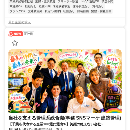
業界未経験者歓迎
主婦・主夫歓迎
フリーター歓迎
バイク通勤OK
学歴不問
車通勤OK
転勤なし
経験不問
未経験者歓迎
住宅手当あり
賞与あり
ブランクOK
交通費支給
駅近5分以内
社割あり
服装自由
髪型・髪色自由
同じ企業の求人
正社員
当社を支える管理系総合職(事務 SNSマーケ 建築管理)
【千葉を代表する企業100選に選出✨】笑顔の絶えない会社♪
TALE HOUSING株式会社 本店