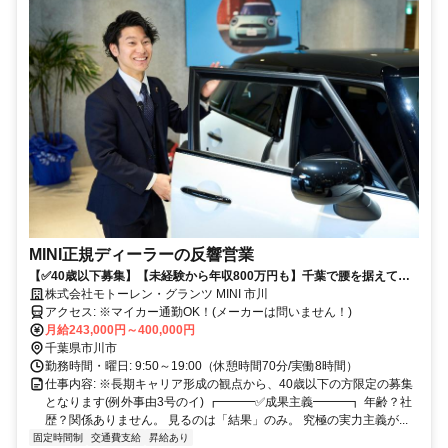
MINI正規ディーラーの反響営業
【✅40歳以下募集】【未経験から年収800万円も】千葉で腰を据えて働
く/年間休日115日/転勤なし/飛び込みなし
株式会社モトーレン・グランツ MINI 市川
アクセス: ※マイカー通勤OK！(メーカーは問いません！)
月給243,000円～400,000円
千葉県市川市
勤務時間・曜日: 9:50～19:00（休憩時間70分/実働8時間）
仕事内容: ※長期キャリア形成の観点から、40歳以下の方限定の募集
となります(例外事由3号のイ) ┏━━━✅成果主義━━━┓ 年齢？社
歴？関係ありません。 見るのは「結果」のみ。 究極の実力主義が...
固定時間制
交通費支給
昇給あり