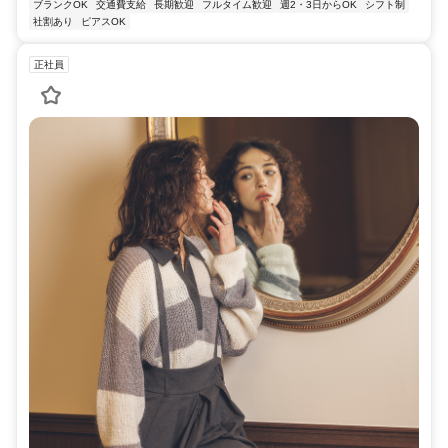
ブランクOK
交通費支給
長期歓迎
フルタイム歓迎
週2・3日からOK
シフト制
社割あり
ピアスOK
正社員