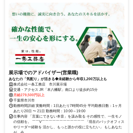
展示場でのアドバイザー(営業職)
あなたの「気配り」が活きる◆未経験から年収1,200万以上も
株式会社一条工務店 市川展示場
交通・アクセス JR「本八幡駅」南口より徒歩約15分
月給279,500円以上
千葉県市川市
勤務時間詳細 実働時間：1日あたり7時間45分 平均勤務日数：1ヶ月
あたり20日 〜 21日 勤務時間：10:00～19:00
仕事内容 「言葉にできない本音」を汲み取る その感性で、一生モノ
の信頼を。 ￣￣V￣￣￣￣￣￣￣￣￣￣￣￣ 「現在のバックオフィス
やリーダー経験を 活かし、もっと誰かの役に立ちたい」 もしあなた
が、会...