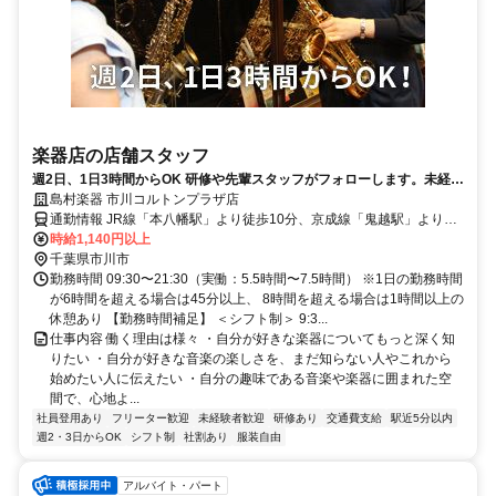
楽器店の店舗スタッフ
週2日、1日3時間からOK 研修や先輩スタッフがフォローします。未経験
者歓迎です
島村楽器 市川コルトンプラザ店
通勤情報 JR線「本八幡駅」より徒歩10分、京成線「鬼越駅」より徒
歩5分
時給1,140円以上
千葉県市川市
勤務時間 09:30〜21:30（実働：5.5時間〜7.5時間） ※1日の勤務時間
が6時間を超える場合は45分以上、 8時間を超える場合は1時間以上の
休憩あり 【勤務時間補足】 ＜シフト制＞ 9:3...
仕事内容 働く理由は様々 ・自分が好きな楽器についてもっと深く知
りたい ・自分が好きな音楽の楽しさを、まだ知らない人やこれから
始めたい人に伝えたい ・自分の趣味である音楽や楽器に囲まれた空
間で、心地よ...
社員登用あり
フリーター歓迎
未経験者歓迎
研修あり
交通費支給
駅近5分以内
週2・3日からOK
シフト制
社割あり
服装自由
アルバイト・パート