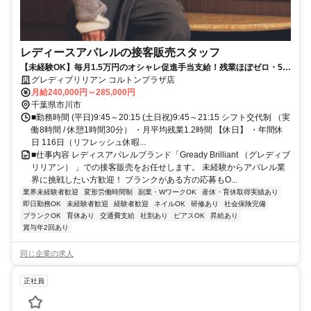
レディースアパレルの接客販売スタッフ
【未経験OK】毎月1.5万円のオシャレ促進手当支給！残業ほぼゼロ・5連
休取得OK！無理なく働けるアパレルのお仕事です
グレディブリリアン コルトンプラザ店
月給240,000円～285,000円
千葉県市川市
■勤務時間 (平日)9:45～20:15 (土日祝)9:45～21:15 シフト交代制 （実
働8時間 / 休憩1時間30分） ・月平均残業1.2時間 【休日】 ・年間休
日 116日（リフレッシュ休暇...
■仕事内容 レディスアパレルブランド「Gready Brilliant （グレディブ
リリアン） 」での接客販売をお任せします。 未経験からアパレル業
界に挑戦したい方歓迎！ ブランクがある方の応募もO...
業界未経験者歓迎
変形労働時間制
副業・WワークOK
産休・育休取得実績あり
即日勤務OK
未経験者歓迎
経験者歓迎
ネイルOK
研修あり
社会保険完備
ブランクOK
育休あり
交通費支給
社割あり
ピアスOK
昇給あり
賞与年2回あり
同じ企業の求人
正社員