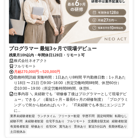
プログラマー 最短3ヶ月で現場デビュー
残業月10h以内・年間休日128日・リモート可
株式会社ネオアクト
フルリモート
月給270,000円～520,000円
勤務時間詳細 実働時間：1日あたり8時間 平均勤務日数：1ヶ月あた
り18日 〜 21日 ①9:00~18:00（所定労働時間8時間、休憩60分）
②10:00～19:00（所定労働時間8時間、休憩6...
仕事内容 ＼ 未経験でも「研修修了後はプログラマーとして現場デビ
ュー」できる ／ （最短1ヶ月～最長6ヶ月の研修制度） 「プログラミ
ングって何から始めればいい？」 「IT未経験でも本当にエンジニア
に...
業界未経験者歓迎
ランチタイム
フリーター歓迎
学歴不問
固定時間制
転勤なし
経験不問
未経験者歓迎
住宅手当あり
フルリモート
交通費全額支給
経験者歓迎
有資格者歓迎
研修あり
在宅OK
賞与あり
育休あり
駅近5分以内
長期休暇あり
土日祝休み