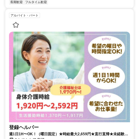
長期歓迎
フルタイム歓迎
アルバイト・パート
登録ヘルパー
週1日1H〜OK！（曜日固定）★時給最大2,659円★直行直帰★未経験可