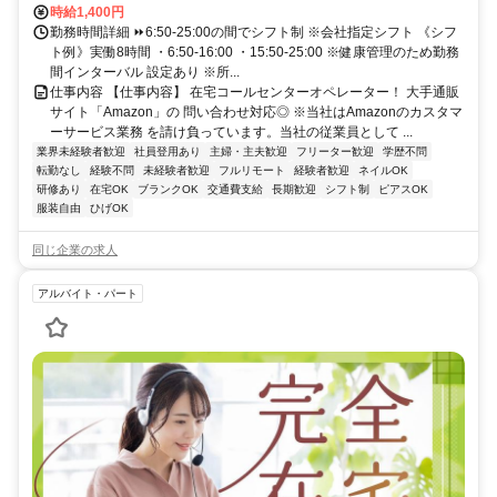
時給1,400円
勤務時間詳細 ⏩6:50-25:00の間でシフト制 ※会社指定シフト 《シフ
ト例》実働8時間 ・6:50-16:00 ・15:50-25:00 ※健康管理のため勤務
間インターバル 設定あり ※所...
仕事内容 【仕事内容】 在宅コールセンターオペレーター！ 大手通販
サイト「Amazon」の 問い合わせ対応◎ ※当社はAmazonのカスタマ
ーサービス業務 を請け負っています。当社の従業員として ...
業界未経験者歓迎
社員登用あり
主婦・主夫歓迎
フリーター歓迎
学歴不問
転勤なし
経験不問
未経験者歓迎
フルリモート
経験者歓迎
ネイルOK
研修あり
在宅OK
ブランクOK
交通費支給
長期歓迎
シフト制
ピアスOK
服装自由
ひげOK
同じ企業の求人
アルバイト・パート