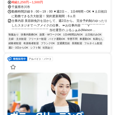
「下総中山駅」から徒歩10 分/京成線「鬼越駅」から徒歩5 分
時給1,250円～1,500円
千葉県市川市
勤務時間詳細 9：00～19：00 ▼週2日～、1日4時間～OK ▼土日祝日
に勤務できる方大歓迎！ 契約更新期間：6ヵ月
仕事内容 美容師免許を活かして、週2日から。 完全予約制のゆったり
したスタジオで ヘアメイクの仕事。 ⏩お仕事内容 ￣￣V￣￣￣￣￣
￣￣￣￣￣￣￣￣￣￣￣￣ 当社運営の ぷるふぁみ(Maison ...
制服あり
扶養内勤務OK
副業・WワークOK
1日4時間以内OK
土日祝のみOK
主婦・主夫歓迎
フリーター歓迎
バイク通勤OK
学歴不問
車通勤OK
転勤なし
経験者歓迎
有資格者歓迎
ブランクOK
交通費支給
長期歓迎
フルタイム歓迎
週2・3日からOK
シフト制
社割あり
アルバイト・パート