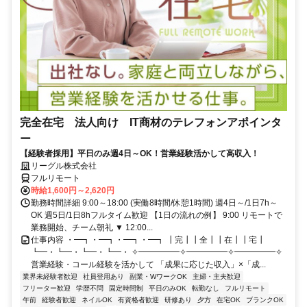
完全在宅 法人向け IT商材のテレフォンアポインタ
ー
【経験者採用】平日のみ週4日～OK！営業経験活かして高収入！
リーグル株式会社
フルリモート
時給1,600円～2,620円
勤務時間詳細 9:00～18:00 (実働8時間/休憩1時間) 週4日～/1日7h～
OK 週5日/1日8hフルタイム歓迎 【1日の流れの例】 9:00 リモートで
業務開始、チーム朝礼 ▼ 12:00...
仕事内容 ・━┓・━┓・━┓・━┓ ┃完┃┃全┃┃在┃┃宅┃
┗━・┗━・┗━・┗━・ ✧━━━━━✧━━━━━✧━━━━━✧
営業経験・コール経験を活かして 「成果に応じた収入」×「成...
業界未経験者歓迎
社員登用あり
副業・WワークOK
主婦・主夫歓迎
フリーター歓迎
学歴不問
固定時間制
平日のみOK
転勤なし
フルリモート
午前
経験者歓迎
ネイルOK
有資格者歓迎
研修あり
夕方
在宅OK
ブランクOK