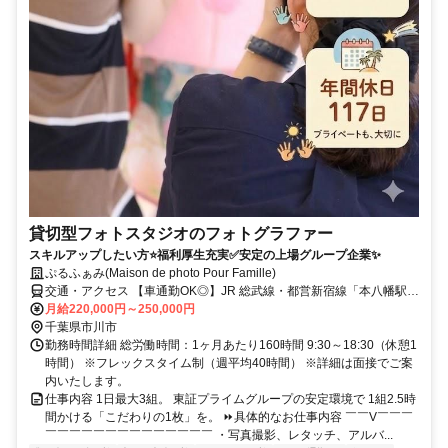
貸切型フォトスタジオのフォトグラファー
スキルアップしたい方⭐福利厚生充実✅安定の上場グループ企業✨
ぷるふぁみ(Maison de photo Pour Famille)
交通・アクセス 【車通勤OK◎】JR 総武線・都営新宿線「本八幡駅」
「下総中山駅」から徒歩10 分/京成線「鬼越駅」から徒歩5 分
月給220,000円～250,000円
千葉県市川市
勤務時間詳細 総労働時間：1ヶ月あたり160時間 9:30～18:30（休憩1
時間） ※フレックスタイム制（週平均40時間） ※詳細は面接でご案
内いたします。
仕事内容 1日最大3組。 東証プライムグループの安定環境で 1組2.5時
間かける「こだわりの1枚」を。 ⏩具体的なお仕事内容 ￣￣V￣￣￣
￣￣￣￣￣￣￣￣￣￣￣￣￣￣ ・写真撮影、レタッチ、アルバ...