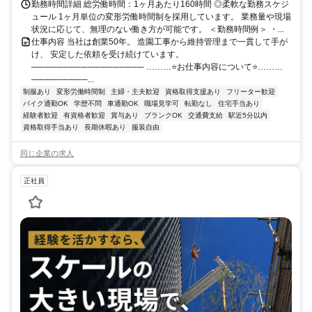
勤務時間詳細 総労働時間：1ヶ月あたり160時間 ◎柔軟な勤務スケジ
ュール 1ヶ月単位の変形労働時間制を採用しています。 業務量や現場
状況に応じて、無理のない働き方が可能です。 ＜勤務時間例＞ ・...
仕事内容 当社は創業50年。 造園工事から維持管理まで一貫して手が
け、 安定した依頼を受け続けています。
────────────────── ………⭐お仕事内容について⭐………
─────────...
制服あり
変形労働時間制
主婦・主夫歓迎
資格取得支援あり
フリーター歓迎
バイク通勤OK
学歴不問
車通勤OK
職場見学可
転勤なし
住宅手当あり
経験者歓迎
有資格者歓迎
賞与あり
ブランクOK
交通費支給
駅近5分以内
資格取得手当あり
長期休暇あり
服装自由
同じ企業の求人
正社員