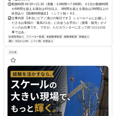
勤務時間 09:30〜21:30（実働：3.0時間〜7.5時間） ※1日の勤務時間
が6時間を超える場合は45分以上、 8時間を超える場合は1時間以上の
休憩あり 【勤務時間補足】 ＜シフト制＞ 9:3...
仕事内容 【本当にピアノ漬けの毎日です 】 ショールームにお越しく
ださるお客様の「最高の1台」に出会うお手伝い（接客・販売）がメ
インのお仕事です。 ですが、ただカウンターに立って待つだけの仕
事ではあ...
社員登用あり
フリーター歓迎
未経験者歓迎
経験者歓迎
研修あり
週2・3日からOK
シフト制
社割あり
正社員