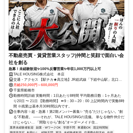
不動産売買・賃貸営業スタッフ|仲間と笑顔で面白い会
社を創る
急募！未経験歓迎✨100%反響営業✨年収1,000万円以上可
TALE HOUSING株式会社 本店
交通・アクセス 【駅チカ★高立地】JR総武線「下総中山駅」北口よ
り徒歩30秒
月給250,000円～600,000円
千葉県船橋市
勤務時間詳細 実働時間：1日あたり8時間 平均勤務日数：1ヶ月あた
り20日 〜 21日 【勤務時間】 ⏩9：30～20：00 上記時間内で実働8時
間 ※残業は基本月30時間以内です。
仕事内容 ✨超・急募！第2期メンバー募集✨ “売る”だけじゃない。“創
る”不動産。 ――それが、TALE HOUSINGの流儀。 単なる物件仲介だ
けじゃない… 「間取りから”創る”オーダーメイド住...
業界未経験者歓迎
副業・WワークOK
学歴不問
車通勤OK
固定時間制
職場見学可
転勤なし
経験不問
英語
未経験者歓迎
交通費全額支給
午前