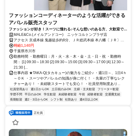
ファッションコーディネーターのような活躍ができる
アパレル販売スタッフ
ファッションが好き！スーツに憧れる♪そんな想いのある方、大歓迎で
す！★あなたのセンスをちょっぴり付け加えて、お客様へご提案◎好き
MALE&Co.(メイルアンドコー) ニッケコルトンプラザ店
を仕事にしてみませんか★週1日～、1日4ｈ～OK★接客販売が未経験の
アクセス 京成本線 鬼越徒歩約8分、ＪＲ総武本線 本八幡〔ＪＲ〕南
方も多数活躍中◎アルバイトでも待遇充実♪社割あり／社員登用あり
口徒歩約11分、ＪＲ総武本線 下総中山南口徒歩約11分 JR総武線［本
時給1,140円
八幡駅］より徒歩13分 又は 北口よりコルトンバス（無料）
千葉県市川市
勤務時間 ・勤務曜日：月・火・水・木・金・土・日・祝 ・勤務時
間： [1] 09:30～18:30 [2] 09:30～15:00 [3] 09:30～17:00 [4] 12:30～
21:30 [...
仕事内容 ★TAKA-Q(タカキュー)の魅力をご紹介♪ ・週1日～、1日4ｈ
～ＯＫ ・スーツやアパレルの知識が身に付く！ ・先輩の丁寧なレク
チャーあり！ ・未経験スタートでも安心！ ・社員登用制度あり...
社員登用あり
週1日からOK
土日祝のみOK
主婦・主夫歓迎
フリーター歓迎
学歴不問
平日のみOK
学生歓迎
未経験者歓迎
午前
経験者歓迎
交通費支給
長期歓迎
週2・3日からOK
シフト制
社割あり
週4日以上OK
正社員