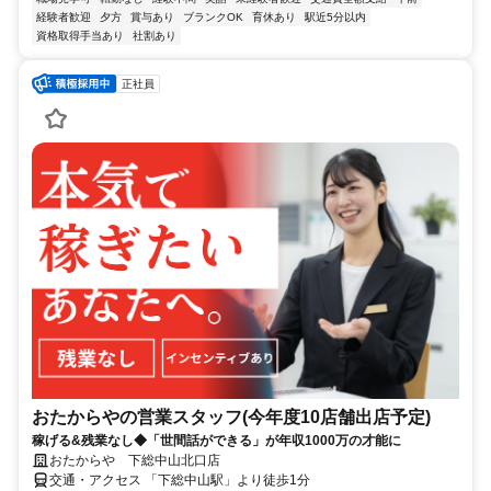
経験者歓迎
夕方
賞与あり
ブランクOK
育休あり
駅近5分以内
資格取得手当あり
社割あり
正社員
おたからやの営業スタッフ(今年度10店舗出店予定)
稼げる&残業なし◆「世間話ができる」が年収1000万の才能に
おたからや 下総中山北口店
交通・アクセス 「下総中山駅」より徒歩1分