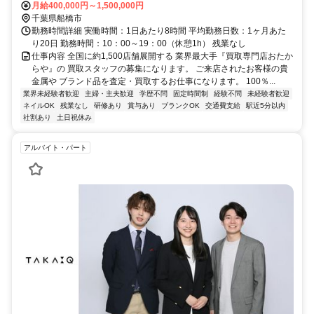
月給400,000円～1,500,000円
千葉県船橋市
勤務時間詳細 実働時間：1日あたり8時間 平均勤務日数：1ヶ月あた
り20日 勤務時間：10：00～19：00（休憩1h） 残業なし
仕事内容 全国に約1,500店舗展開する 業界最大手『買取専門店おたか
らや』の 買取スタッフの募集になります。 ご来店されたお客様の貴
金属や ブランド品を査定・買取するお仕事になります。 100％...
業界未経験者歓迎
主婦・主夫歓迎
学歴不問
固定時間制
経験不問
未経験者歓迎
ネイルOK
残業なし
研修あり
賞与あり
ブランクOK
交通費支給
駅近5分以内
社割あり
土日祝休み
アルバイト・パート