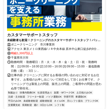
カスタマーサポートスタッフ
未経験者も歓迎！クリーニングのカスタマーサポートスタッフ！バック
オフィスからポニークリーニングの運営を支えるお仕事。託児所完備も
ポニークリーニング 市川事業所
魅力の一つ♪
アクセス 東京メトロ東西線/ＪＲ中央本線 原木中山東口徒歩約9分、
ＪＲ総武本線 下総中山南口徒歩約17分、京成本線 京成中山徒歩約22
時給1,300円以上
分 原木中山駅徒歩7分
千葉県市川市
勤務時間 ・勤務曜日：月・火・水・木・金・土・日・祝 ・勤務時
間： [1] 09:00～16:00 [2] 10:00～16:00 [3] 09:00～15:00 ・最低勤務
日数（週）：3日 シ...
仕事内容 クリーニングに関するお客様の問い合わせに対応するお仕
事です。 お客様のお申し出について対応をして頂くお仕事です。 ク
リーニングでは製造上の問題、販売上の問題、ご着用中の問題が思わ
ぬ形で顕在化...
制服あり
扶養内勤務OK
社員登用あり
副業・WワークOK
土日祝のみOK
主婦・主夫歓迎
フリーター歓迎
バイク通勤OK
学歴不問
車通勤OK
平日のみOK
未経験者歓迎
経験者歓迎
ネイルOK
月1シフト提出
ブランクOK
交通費支給
長期歓迎
週2・3日からOK
シフト制