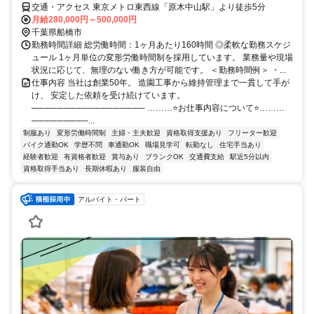
交通・アクセス 東京メトロ東西線「原木中山駅」より徒歩5分
月給280,000円～500,000円
千葉県船橋市
勤務時間詳細 総労働時間：1ヶ月あたり160時間 ◎柔軟な勤務スケジ
ュール 1ヶ月単位の変形労働時間制を採用しています。 業務量や現場
状況に応じて、無理のない働き方が可能です。 ＜勤務時間例＞ ・...
仕事内容 当社は創業50年。 造園工事から維持管理まで一貫して手が
け、 安定した依頼を受け続けています。
────────────────── ………⭐お仕事内容について⭐………
─────────...
制服あり
変形労働時間制
主婦・主夫歓迎
資格取得支援あり
フリーター歓迎
バイク通勤OK
学歴不問
車通勤OK
職場見学可
転勤なし
住宅手当あり
経験者歓迎
有資格者歓迎
賞与あり
ブランクOK
交通費支給
駅近5分以内
資格取得手当あり
長期休暇あり
服装自由
アルバイト・パート