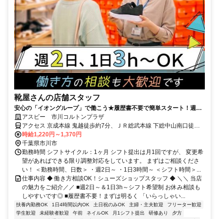
靴屋さんの店舗スタッフ
安心の「イオングループ」で働こう★履歴書不要で簡単スタート！週2
日～＆1日3h～ライフスタイルに合わせて無理なく勤務OK
アスビー 市川コルトンプラザ
アクセス 京成本線 鬼越徒歩約7分、ＪＲ総武本線 下総中山南口徒歩
約10分、ＪＲ総武本線 本八幡〔ＪＲ〕南口徒歩約14分 「鬼越」駅よ
時給1,220円～1,370円
り徒歩7分
千葉県市川市
勤務時間 シフトサイクル：1ヶ月 シフト提出は月1回ですが、 変更希
望があればできる限り調整対応をしています。 まずはご相談くださ
い！ ＜勤務時間、日数＞ ・週2日～ ・1日3時間～ ＜シフト時間＞...
仕事内容 ◆ 働き方相談OK！シューズショップスタッフ ◆ ＼＼ 当店
の魅力をご紹介／／ ■週2日～＆1日3h～シフト希望制 お休み相談も
しやすいです◎ ■履歴書不要！まずは明るく 「いらっしゃい...
扶養内勤務OK
1日4時間以内OK
土日祝のみOK
主婦・主夫歓迎
フリーター歓迎
学生歓迎
未経験者歓迎
午前
ネイルOK
月1シフト提出
研修あり
夕方