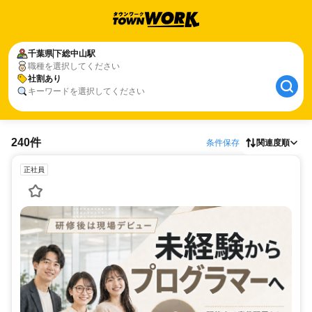
千葉県
下総中山駅
職種を選択してください
社割あり
キーワードを選択してください
240件
条件保存
関連度順
正社員