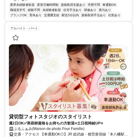
業界未経験者歓迎
変形労働時間制
資格取得支援あり
学歴不問
車通勤OK
職場見学可
経験不問
未経験者歓迎
住宅手当あり
研修あり
賞与あり
ブランクOK
育休あり
交通費支給
駅近5分以内
資格取得手当あり
社割あり
アルバイト・パート
貸切型フォトスタジオのスタイリスト
週2日OK✅美容師資格をお持ちの方歓迎⭐土日祝時給UP⭐
ぷるふぁみ(Maison de photo Pour Famille)
交通・アクセス 【車通勤OK◎】JR 総武線・都営新宿線「本八幡駅」