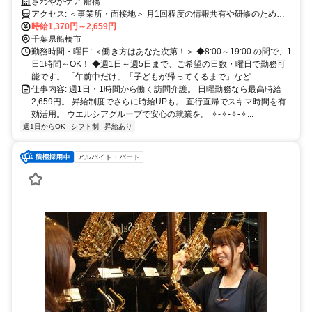
★祝い金あり★自分らしく輝ける登録ヘルパー
さわやかケア 船橋
アクセス: ＜事業所・面接地＞ 月1回程度の情報共有や研修のため、
事業所にお越しいただきます。 〒273-0035 船橋市本中山2-10-1ミレ
時給1,370円～2,659円
ニティ中山 4階 （JR 総武線「下総中山駅」北口より徒歩1分）
千葉県船橋市
勤務時間・曜日: ＜働き方はあなた次第！＞ ◆8:00～19:00 の間で、1
日1時間～OK！ ◆週1日～週5日まで、ご希望の日数・曜日で勤務可
能です。 「午前中だけ」「子どもが帰ってくるまで」など...
仕事内容: 週1日・1時間から働く訪問介護。 日曜勤務なら最高時給
2,659円。 昇給制度でさらに時給UPも。 直行直帰でスキマ時間を有
効活用。 ウエルシアグループで安心の就業を。 ✧-✧-✧-✧...
週1日からOK
シフト制
昇給あり
アルバイト・パート