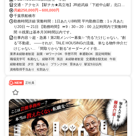
交通・アクセス 【駅チカ★高立地】JR総武線「下総中山駅」北口よ
り徒歩30秒
月給250,000円～600,000円
千葉県船橋市
勤務時間詳細 実働時間：1日あたり8時間 平均勤務日数：1ヶ月あた
り20日 〜 21日 【勤務時間】 ⏩9：30～20：00 上記時間内で実働8時
間 ※残業は基本月30時間以内です。
仕事内容 ✨超・急募！第2期メンバー募集✨ “売る”だけじゃない。“創
る”不動産。 ――それが、TALE HOUSINGの流儀。 単なる物件仲介だ
けじゃない… 「間取りから”創る”オーダーメイド住...
業界未経験者歓迎
副業・WワークOK
学歴不問
車通勤OK
固定時間制
職場見学可
転勤なし
経験不問
英語
未経験者歓迎
交通費全額支給
午前
経験者歓迎
夕方
賞与あり
ブランクOK
育休あり
駅近5分以内
資格取得手当あり
社割あり
正社員