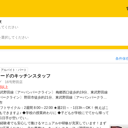
駅
してください
を選択してください
条件保
アルバイト・パート
フードのキッチンスタッフ
 16号野田店
0円以上
東武野田線〔アーバンパークライン〕 梅郷西口徒歩約19分、東武野田線
パークライン〕 野田市徒歩約21分、東武野田線〔アーバンパークライ
千葉県）東口徒歩約34分 東武 アーバンパークライン 梅郷駅 徒歩20分
市
フトサイクル：2週間 8:00～22:00 ★週2日～・1日3h～OK！ 例えばこ
もできますよ♪ ◆学校の授業終わりに ◆子どもが学校にでてから帰って
1日手が空いてい...
未経験者でも安心して働けるマニュアルや研修が充実しています！まず