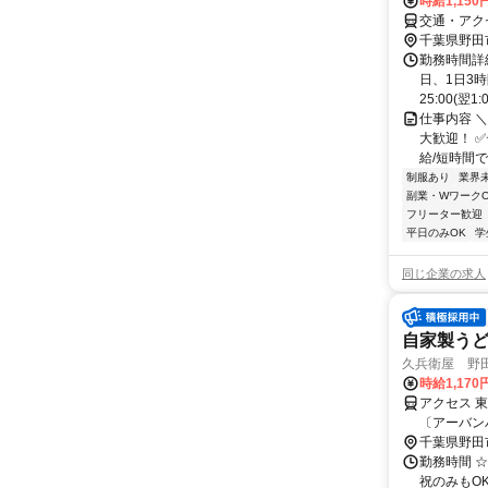
時給1,150
交通・アクセ
千葉県野田
勤務時間詳細
日、1日3
25:00(翌1:
仕事内容 
大歓迎！ ✅
給/短時間で
制服あり
業界
副業・WワークO
フリーター歓迎
平日のみOK
学
同じ企業の求人
自家製う
久兵衛屋 野
時給1,170
アクセス 
〔アーバン
ン〕 運河西
千葉県野田
勤務時間 ☆
祝のみもO