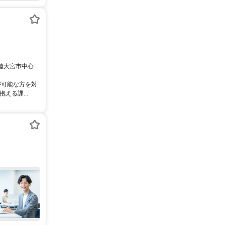
常陸大宮市中心
が可能な方を対
える課...