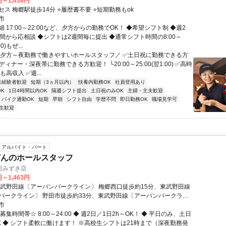
円～1,438円
ス 梅郷駅徒歩14分 ⭐履歴書不要 ⭐短期勤務もok
市
 17:00～22:00など、夕方からの勤務でOK！ ◆希望シフト制 ◆週2
時間から応相談 ◆シフトは2週間毎に提出 ◆通常シフト時間の8:00～
00)もぜ...
＼夕方～夜勤務で働きやすいホールスタッフ／ ✅土日祝に勤務できる方
ディナー・深夜帯に勤務できる方歓迎！ └20:00～25:00(翌1:00) ✅高時
も高収入 ✅週...
未経験者歓迎
短期（3ヵ月以内）
扶養内勤務OK
社員登用あり
K
1日4時間以内OK
隔週シフト提出
土日祝のみOK
主婦・主夫歓迎
バイク通勤OK
短期
早朝
シフト自由
学歴不問
即日勤務OK
職場見学可
生歓迎
アルバイト・パート
どんのホールスタッフ
田みずき店
円～1,463円
東武野田線〔アーバンパークライン〕 梅郷西口徒歩約15分、東武野田線
パークライン〕 野田市徒歩約33分、東武野田線〔アーバンパークライ
口徒歩約34分 車通勤可
市
募集時間帯☆ 8:00～24:00 ◆ 週2日／1日2h～OK！ ◆ 平日のみ、土日
K ◆ シフト柔軟に働けます！ ※高校生シフトは21時まで（深夜勤務発