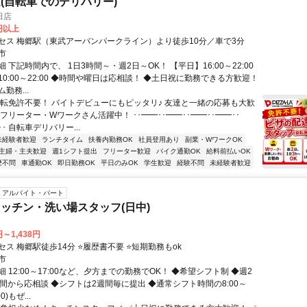
(自転車でのデリバリー)
田店
0円以上
セス 梅郷駅（東武アーバンパークライン）より徒歩10分／車で3分
市
 下記時間内で、 1日3時間～・週2日～OK！ 【平日】16:00～22:00
0:00～22:00 ◆時間や曜日は応相談！ ◆土日祝に勤務できる方歓迎！
勤務...
運転免許不要！ バイトデビューにもピッタリ♪ 友達と一緒の応募も大歓
フリーター・Wワークさん活躍中！ ･･━━･･━━･･━━･･━━･･
･ 自転車デリバリー...
未経験者歓迎
ランチタイム
扶養内勤務OK
社員登用あり
副業・WワークOK
主婦・主夫歓迎
週1シフト提出
フリーター歓迎
バイク通勤OK
給料前払いOK
歴不問
車通勤OK
即日勤務OK
平日のみOK
学生歓迎
経験不問
未経験者歓迎
アルバイト・パート
ッチン・洗い場スタッフ(日中)
円～1,438円
ス 梅郷駅徒歩14分 ⭐履歴書不要 ⭐短期勤務もok
市
 12:00～17:00など、夕方までの勤務でOK！ ◆希望シフト制 ◆週2
時間から応相談 ◆シフトは2週間毎に提出 ◆通常シフト時間の8:00～
00)もぜ...