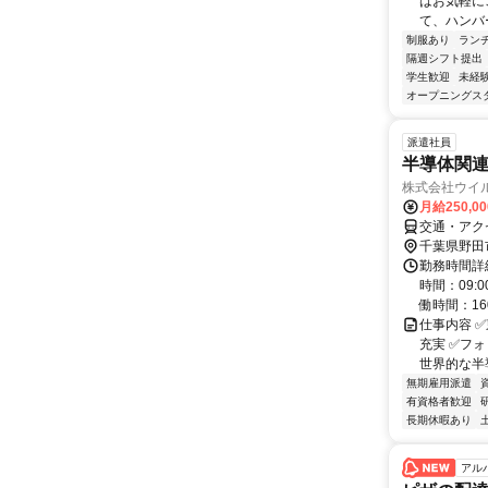
はお気軽に
て、ハンバ
制服あり
ラン
隔週シフト提出
学生歓迎
未経
オープニングス
派遣社員
半導体関
株式会社ウイ
月給250,0
交通・アクセ
千葉県野田
勤務時間詳
時間：09:
働時間：160
仕事内容 ✅
充実 ✅フォ
世界的な半導
無期雇用派遣
有資格者歓迎
長期休暇あり
アル