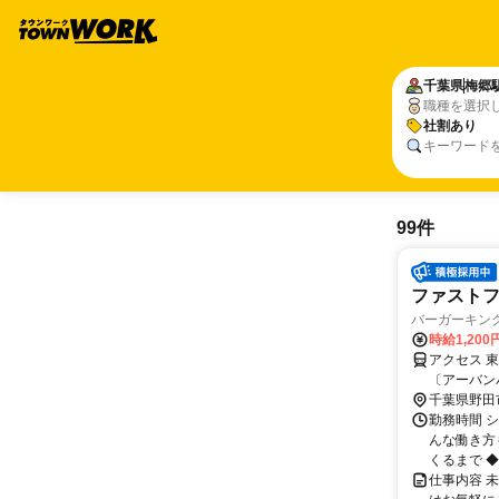
千葉県
梅郷
職種を選択
社割あり
キーワード
99件
ファスト
バーガーキング
時給1,20
アクセス 
〔アーバン
ン〕 愛宕（
千葉県野田
勤務時間 シ
んな働き方
くるまで ◆
仕事内容 