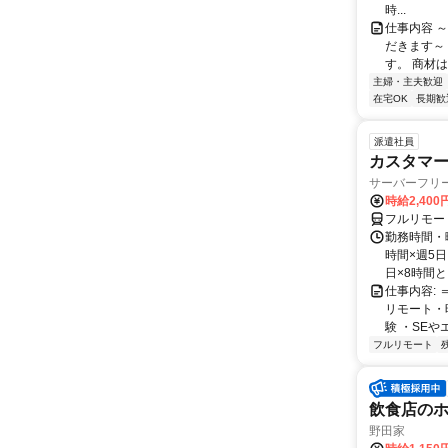
時...
仕事内容 
だきます～
す。 商材
主婦・主夫歓迎
在宅OK
長期歓
派遣社員
カスタマー
サーバーフリ
時給2,400
フルリモー
勤務時間・曜
時間×週5
日×8時間と
仕事内容:
リモート・
験 ・SEや
フルリモート
飲食店のホ
野田家