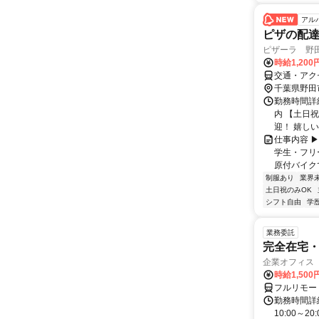
アル
ピザの配達
ピザーラ 野
時給1,200
交通・アク
千葉県野田
勤務時間詳細
内 【土日祝
迎！ 嬉しい「
仕事内容 
学生・フリ
原付バイク
制服あり
業界
土日祝のみOK
シフト自由
学
業務委託
完全在宅
企業オフィス
時給1,500
フルリモー
勤務時間詳細 
10:00～