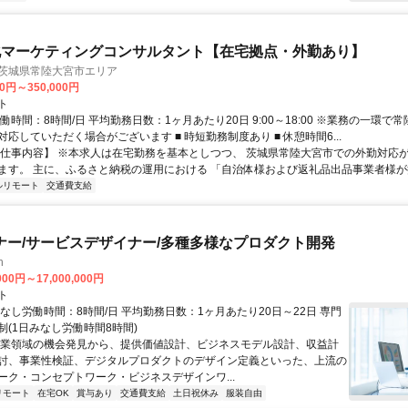
化マーケティングコンサルタント【在宅拠点・外勤あり】
 茨城県常陸大宮市エリア
00円～350,000円
ト
働時間：8時間/日 平均勤務日数：1ヶ月あたり20日 9:00～18:00 ※業務の一環で
応していただく場合がございます ■ 時短勤務制度あり ■ 休憩時間6...
【仕事内容】 ※本求人は在宅勤務を基本としつつ、 茨城県常陸大宮市での外勤対応
ます。 主に、ふるさと納税の運用における 「自治体様および返礼品出品事業者様が抱
ルリモート
交通費支給
ナー/サービスデザイナー/多種多様なプロダクト開発
h
000円～17,000,000円
ト
なし労働時間：8時間/日 平均勤務日数：1ヶ月あたり20日～22日 専門
制(1日みなし労働時間8時間)
事業領域の機会発見から、提供価値設計、ビジネスモデル設計、収益計
討、事業性検証、デジタルプロダクトのデザイン定義といった、上流の
ーク・コンセプトワーク・ビジネスデザインワ...
リモート
在宅OK
賞与あり
交通費支給
土日祝休み
服装自由