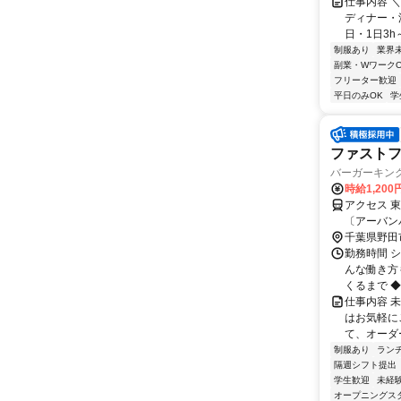
仕事内容 
ディナー・深
日・1日3h～
制服あり
業界
副業・WワークO
フリーター歓迎
平日のみOK
学
ファスト
バーガーキング
時給1,20
アクセス 
〔アーバン
ン〕 愛宕（
千葉県野田
勤務時間 シ
んな働き方
くるまで ◆
仕事内容 
はお気軽に
て、オーダ
制服あり
ラン
隔週シフト提出
学生歓迎
未経
オープニングス