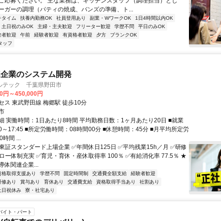
ご応募ください。 主な業務は、キッチンスタッフ（調理担当）とし
ーガーの調理（パティの焼成、バンズの準備、ト...
チタイム
扶養内勤務OK
社員登用あり
副業・WワークOK
1日4時間以内OK
土日祝のみOK
主婦・主夫歓迎
フリーター歓迎
学歴不問
平日のみOK
験者歓迎
午前
経験者歓迎
有資格者歓迎
夕方
ブランクOK
タッフ
連企業のシステム開発
ルテック 千葉県野田市
00円～450,000円
ス 東武野田線 梅郷駅 徒歩10分
市
細 実働時間：1日あたり8時間 平均勤務日数：1ヶ月あたり20日 ■就業
00～17:45 ■所定労働時間：08時間00分 ■休憩時間：45分 ■月平均所定労
時間 ...
東証スタンダード上場企業 ✅年間休日125日 ✅平均残業15h／月 ✅研修
ロー体制充実 ✅育児・育休・産休取得率 100％ ✅有給消化率 77.5％ ★
体関連企業...
資格取得支援あり
学歴不問
固定時間制
交通費全額支給
経験者歓迎
研修あり
賞与あり
育休あり
交通費支給
資格取得手当あり
社割あり
土日祝休み
寮・社宅あり
バイト・パート