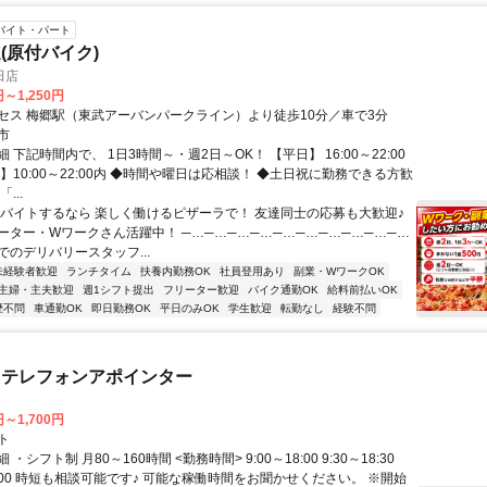
バイト・パート
(原付バイク)
田店
円～1,250円
セス 梅郷駅（東武アーバンパークライン）より徒歩10分／車で3分
市
 下記時間内で、 1日3時間～・週2日～OK！ 【平日】 16:00～22:00
】10:00～22:00内 ◆時間や曜日は応相談！ ◆土日祝に勤務できる方歓
...
▶バイトするなら 楽しく働けるピザーラで！ 友達同士の応募も大歓迎♪
ーター・Wワークさん活躍中！ ─…─…─…─…─…─…─…─…─…─…
でのデリバリースタッフ...
未経験者歓迎
ランチタイム
扶養内勤務OK
社員登用あり
副業・WワークOK
主婦・主夫歓迎
週1シフト提出
フリーター歓迎
バイク通勤OK
給料前払いOK
歴不問
車通勤OK
即日勤務OK
平日のみOK
学生歓迎
転勤なし
経験不問
・テレフォンアポインター
円～1,700円
ト
・シフト制 月80～160時間 <勤務時間> 9:00～18:00 9:30～18:30
20:00 時短も相談可能です♪ 可能な稼働時間をお聞かせください。 ※開始