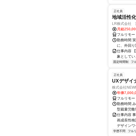
正社員
地域活性
LR株式会社
月給250,0
フルリモー
勤務時間 実
に、外回り対
仕事内容 
象としてい
固定時間制
フ
正社員
UXデザイ
株式会社NEW
年俸7,000,
フルリモー
勤務時間 み
型裁量労働
仕事内容 
画成長性検
デザインワ
学歴不問
フル