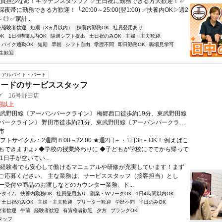
＼負担少なめ！キッチンスタッフ／ ✅土日祝に勤務できる方大歓迎！ ✅
夜帯に勤務できる方歓迎！ └20:00～25:00(翌1:00) ✅扶養内OK▷週2
◎ ✅家計...
未経験者歓迎
短期（3ヵ月以内）
扶養内勤務OK
社員登用あり
K
1日4時間以内OK
隔週シフト提出
土日祝のみOK
主婦・主夫歓迎
バイク通勤OK
短期
早朝
シフト自由
学歴不問
即日勤務OK
職場見学可
生歓迎
アルバイト・パート
フードのサービススタッフ
 16号野田店
0円以上
東武野田線〔アーバンパークライン〕 梅郷西口徒歩約19分、東武野田線
パークライン〕 野田市徒歩約21分、東武野田線〔アーバンパークライ
千葉県）東口徒歩約34分 東武 アーバンパークライン 梅郷駅 徒歩20分
市
フトサイクル：2週間 8:00～22:00 ★週2日～・1日3h～OK！ 例えばこ
もできますよ♪ ◆学校の授業終わりに ◆子どもが学校にでてから帰って
1日手が空いてい...
未経験者でも安心して働けるマニュアルや研修が充実しています！まず
ご応募ください。 主な業務は、サービススタッフ（接客担当）とし
ー受付や商品のお渡しなどのカウンター業務、ド...
チタイム
扶養内勤務OK
社員登用あり
副業・WワークOK
1日4時間以内OK
土日祝のみOK
主婦・主夫歓迎
フリーター歓迎
学歴不問
平日のみOK
験者歓迎
午前
経験者歓迎
有資格者歓迎
夕方
ブランクOK
タッフ