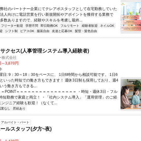
～弊社のパートナー企業にてテレアポスタッフとして在宅勤務していた
 法人向けに電話営業を行い新規開拓やアポイントを獲得する業務で
は多数ありますので、経験やスキルを考慮し最終...
フリーター歓迎
学歴不問
即日勤務OK
フルリモート
経験者歓迎
ネイルOK
迎
シフト制
ピアスOK
服装自由
友達と応募OK
髪型・髪色自由
サクセス(人事管理システム導入経験者)
ー株式会社
円～3,870円
ト
日: 9：30～18：30をベースに、 1日6時間から相談可能です。 1日6
日といった時短での働き方もできます！ 週休3日制も採用しており、週4
いう働き方もできる...
 ＝＝POINT＝＝＝＝＝＝＝＝＝＝＝＝＝＝＝＝ ・時短・週休3日・フル
時短勤務で家庭と両立！ ・「社内システム導入」「運用管理」のご経
エンジニア経験も歓迎！（なくて...
残業なし
昇給あり
アルバイト・パート
ールスタッフ(夕方~夜)