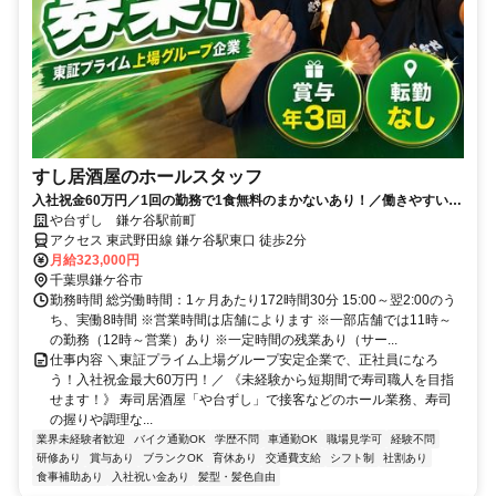
すし居酒屋のホールスタッフ
入社祝金60万円／1回の勤務で1食無料のまかないあり！／働きやすい環
境づくりに力を入れています◎
や台ずし 鎌ケ谷駅前町
アクセス 東武野田線 鎌ケ谷駅東口 徒歩2分
月給323,000円
千葉県鎌ケ谷市
勤務時間 総労働時間：1ヶ月あたり172時間30分 15:00～翌2:00のう
ち、実働8時間 ※営業時間は店舗によります ※一部店舗では11時～
の勤務（12時～営業）あり ※一定時間の残業あり（サー...
仕事内容 ＼東証プライム上場グループ安定企業で、正社員になろ
う！入社祝金最大60万円！／ 《未経験から短期間で寿司職人を目指
せます！》 寿司居酒屋「や台ずし」で接客などのホール業務、寿司
の握りや調理な...
業界未経験者歓迎
バイク通勤OK
学歴不問
車通勤OK
職場見学可
経験不問
研修あり
賞与あり
ブランクOK
育休あり
交通費支給
シフト制
社割あり
食事補助あり
入社祝い金あり
髪型・髪色自由