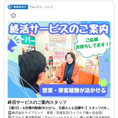
アルバイト・パート
終活サービスのご案内スタッフ
【週3日～＆扶養内勤務OKだから、主婦さんも活躍中♪】スタッフの9割
が女性/子育てが落ち着いた方・社会復帰の方も大歓迎です◎/柔軟なシフ
株式会社ライフランド 東葛・茨城支店(ライフケア鎌ヶ谷会堂)
ト体制・しっかりとしたサポート体制充実で働きやすさもバツグン/フル
アクセス 東武野田線〔アーバンパークライン〕 鎌ヶ谷東口徒歩約8分