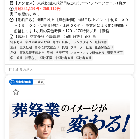
【アクセス】 東武鉄道東武野田線(東武アーバンパークライン) 鎌ケ谷
駅 徒歩7分 ■住 所 千葉県 鎌ケ谷市 富岡1-9-18 ■アクセス 東武鉄道東
月給241,110円～259,110円
武野田線(東武アーバンパークライン) 鎌ケ谷駅 徒歩7分
千葉県鎌ケ谷市
【勤務日数】 週5日以上 【勤務時間】 週5日以上／シフト制 9：００
～１８：００（実働８時間・休憩６０分） 事業所により開始時間が
前後します 1ヶ月の労働時間：170～170時間／月 【勤務...
【職種】 訪問介護 介護職員 【雇用形態】 正社員
制服あり
業界未経験者歓迎
育休延長あり
ランチタイム
無料研修
主婦・主夫歓迎
資格取得支援あり
長期
フリーター歓迎
社会保険あり
産休・育休取得実績あり
早朝
学歴不問
スタートアップ研修あり
職場見学可
学生歓迎
転勤なし
経験不問
未経験者歓迎
経験者歓迎
同じ企業の求人
正社員