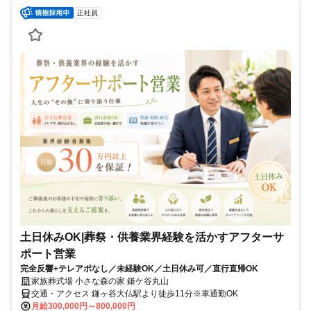
正社員
土日休みOK|葬祭・供養業界経験を活かすアフターサ
ポート営業
完全反響+テレアポなし／未経験OK／土日休み可／直行直帰OK
家族葬式場 小さな森の家 鎌ケ谷丸山
交通・アクセス 鎌ヶ谷大仏駅より徒歩11分※車通勤OK
月給300,000円～800,000円