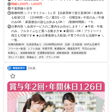
タイム希望も大歓迎/マイカーでの直行直帰OK/営業・テレアポ・販売経
時給1,200円～1,650円
験者は即戦力/正社員登用実績もあり◎
千葉県鎌ケ谷市
勤務時間 シフトサイクル：1ヶ月 【自家用車で直行直帰OK！扶養内
も歓迎◎】 ・1日4時間～◎／週3日～◎ ・日曜定休♪ 午前のみ／午後
のみOK ・家庭都合の急なお休みもOK！ （勤務時間例） ＊9...
仕事内容 ＼会員サービスのご案内をお任せします！／ ★午前・午後
のみ、フルタイムなど選べる働き方★ ★週3日～OK！プライベート
両立も可能です★ ★お仕事復帰も大歓迎♪子育て中の方も活躍中★ ＼
一覧...
扶養内勤務OK
社員登用あり
1日4時間以内OK
主婦・主夫歓迎
60代も応募可
フリーター歓迎
シフト自由
学歴不問
車通勤OK
職場見学可
平日のみOK
転勤なし
未経験者歓迎
交通費全額支給
経験者歓迎
有資格者歓迎
月1シフト提出
研修あり
夕方
ブランクOK
正社員