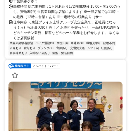
千葉県鎌ケ谷市
勤務時間 総労働時間：1ヶ月あたり172時間30分 15:00～翌2:00のう
ち、実働8時間 ※営業時間は店舗によります ※一部店舗では11時～
の勤務（12時～営業）あり ※一定時間の残業あり（サー...
仕事内容 ＼東証プライム上場グループ安定企業で、正社員になろ
う！入社祝金最大90万円！／ お寿司を握ったり、一品料理の調理な
どのキッチン業務、接客などのホール業務をお任せします。 ゆくゆ
くは店長候補...
業界未経験者歓迎
バイク通勤OK
学歴不問
車通勤OK
職場見学可
経験不問
研修あり
賞与あり
ブランクOK
育休あり
交通費支給
シフト制
社割あり
食事補助あり
入社祝い金あり
髪型・髪色自由
アルバイト・パート