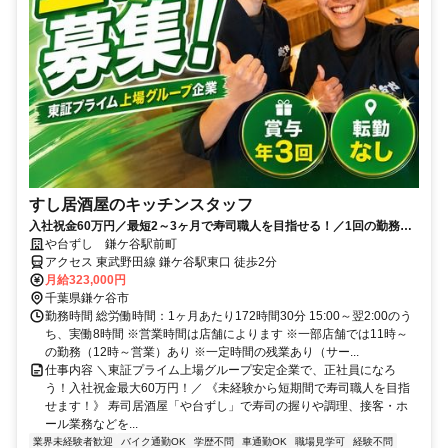
すし居酒屋のキッチンスタッフ
入社祝金60万円／最短2～3ヶ月で寿司職人を目指せる！／1回の勤務で1
食無料のまかないあり
や台ずし 鎌ケ谷駅前町
アクセス 東武野田線 鎌ケ谷駅東口 徒歩2分
月給323,000円
千葉県鎌ケ谷市
勤務時間 総労働時間：1ヶ月あたり172時間30分 15:00～翌2:00のう
ち、実働8時間 ※営業時間は店舗によります ※一部店舗では11時～
の勤務（12時～営業）あり ※一定時間の残業あり（サー...
仕事内容 ＼東証プライム上場グループ安定企業で、正社員になろ
う！入社祝金最大60万円！／ 《未経験から短期間で寿司職人を目指
せます！》 寿司居酒屋「や台ずし」で寿司の握りや調理、接客・ホ
ール業務などを...
業界未経験者歓迎
バイク通勤OK
学歴不問
車通勤OK
職場見学可
経験不問