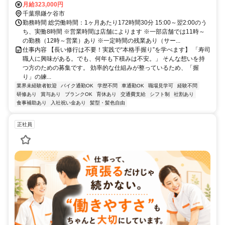
月給323,000円
千葉県鎌ケ谷市
勤務時間 総労働時間：1ヶ月あたり172時間30分 15:00～翌2:00のう
ち、実働8時間 ※営業時間は店舗によります ※一部店舗では11時～
の勤務（12時～営業）あり ※一定時間の残業あり（サー...
仕事内容 【長い修行は不要！実践で“本格手握り”を学べます】 「寿司
職人に興味がある。でも、何年も下積みは不安。」 そんな想いを持
つ方のための募集です。 効率的な仕組みが整っているため、「握
り」の練...
業界未経験者歓迎
バイク通勤OK
学歴不問
車通勤OK
職場見学可
経験不問
研修あり
賞与あり
ブランクOK
育休あり
交通費支給
シフト制
社割あり
食事補助あり
入社祝い金あり
髪型・髪色自由
正社員