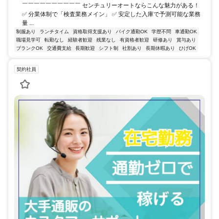
￣￣￣￣￣￣￣￣￣￣ センチュリーオートならこんな魅力がある！
✅ 分業体制で「検査業務メイン」 ✅ 安定した入庫で予測可能な業務
量 ...
制服あり
ランチタイム
資格取得支援あり
バイク通勤OK
学歴不問
車通勤OK
職場見学可
転勤なし
経験者歓迎
残業なし
有資格者歓迎
研修あり
賞与あり
ブランクOK
交通費支給
長期歓迎
シフト制
社割あり
長期休暇あり
ひげOK
契約社員