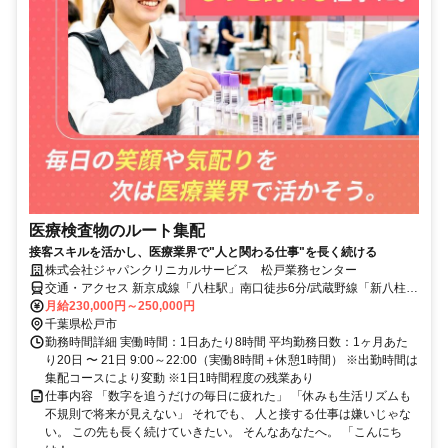
医療検査物のルート集配
接客スキルを活かし、医療業界で"人と関わる仕事"を長く続ける
株式会社ジャパンクリニカルサービス 松戸業務センター
交通・アクセス 新京成線「八柱駅」南口徒歩6分/武蔵野線「新八柱
駅」徒歩6分
月給230,000円～250,000円
千葉県松戸市
勤務時間詳細 実働時間：1日あたり8時間 平均勤務日数：1ヶ月あた
り20日 〜 21日 9:00～22:00（実働8時間＋休憩1時間） ※出勤時間は
集配コースにより変動 ※1日1時間程度の残業あり
仕事内容 「数字を追うだけの毎日に疲れた」 「休みも生活リズムも
不規則で将来が見えない」 それでも、 人と接する仕事は嫌いじゃな
い。 この先も長く続けていきたい。 そんなあなたへ。 「こんにち