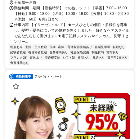
千葉県松戸市
勤務時間・期間 【勤務時間】 その他、シフト 【早番】7:00～16:00
【日勤】9:00～18:00 【遅番】10:00～19:00 【夜勤】16:30～翌9:30
※休憩：60分 ★月2日まで...
仕事内容 【イリーゼについて】 ★一人ひとりの個性・多様性を尊重
し、髪型・髪色についての規程を無くしました！好きなヘアスタイル
であなたらしく働けます♪ ★電子記録システムやインカム、見守りセ
ンサー...
制服あり
主婦・主夫歓迎
長期
産休・育休取得実績あり
職場見学可
転勤なし
経験者歓迎
有資格者歓迎
食費補助あり
社会保険完備
制服貸与
賞与あり
ブランクOK
育休あり
交通費支給
シフト制
社割あり
昇給あり
賞与年2回あり
食事補助あり
アルバイト・パート