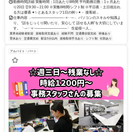
勤務時間詳細 実働時間：1日あたり8時間 平均勤務日数：1ヶ月あた
り20日 ⏰9:30～21:00 ※実働8時間/シフト制 ※平日夜・土日祝出れ
る方は優遇 ✦✨とあるスタッフ1日の例✨✦・ 接客経...
仕事内容 ╭────────────･⭐･･─╮ パソコンのスキルや知識よ
り、 “話をじっくり聞いたり、安心して 話せる人柄”を大切にしていま
す。 ╰─･･⭐･────────────╯ 生徒様一人...
業界未経験者歓迎
資格取得支援あり
経験不問
交通費全額支給
研修あり
育休あり
交通費支給
駅近5分以内
資格取得手当あり
シフト制
社割あり
アルバイト・パート