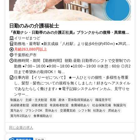
日勤のみの介護福祉士
『夜勤ナシ・日勤帯のみの介護正社員』ブランクからの復帰・異業種か
らの転職も大歓迎です！
イリーゼまつど
勤務地・最寄駅 ●新京成線「八柱駅」より徒歩6分(約450ｍ) ●JR武蔵
野線「新八柱駅」より徒歩6分(約450ｍ) ※車通勤OK
月給263,080円以上
千葉県松戸市
勤務時間・期間 【勤務時間】 朝勤 昼勤 日勤帯のシフトで交替制での
勤務 ●7:00～16:00 ●9:00～18:00 ●10:00～19:00 ※休憩：60分 ◎月2
日まで希望休の取得OK！ 毎...
仕事内容 【イリーゼについて】 ★一人ひとりの個性・多様性を尊重
し、髪型・髪色についての規程を無くしました！好きなヘアスタイル
であなたらしく働けます♪ ★電子記録システムやインカム、見守りセ
ンサー...
制服あり
主婦・主夫歓迎
長期
産休・育休取得実績あり
職場見学可
未経験者歓迎
経験者歓迎
有資格者歓迎
食費補助あり
社会保険完備
制服貸与
賞与あり
ブランクOK
育休あり
交通費支給
シフト制
社割あり
昇給あり
賞与年2回あり
食事補助あり
同じ企業の求人