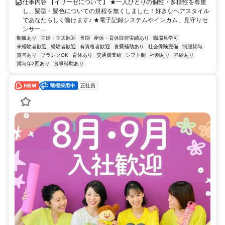
仕事内容 【イリーゼについて】 ★一人ひとりの個性・多様性を尊重
し、髪型・髪色についての規程を無くしました！好きなヘアスタイル
であなたらしく働けます♪ ★電子記録システムやインカム、見守りセ
ンサー...
制服あり
主婦・主夫歓迎
長期
産休・育休取得実績あり
職場見学可
未経験者歓迎
経験者歓迎
有資格者歓迎
食費補助あり
社会保険完備
制服貸与
賞与あり
ブランクOK
育休あり
交通費支給
シフト制
社割あり
昇給あり
賞与年2回あり
食事補助あり
正社員