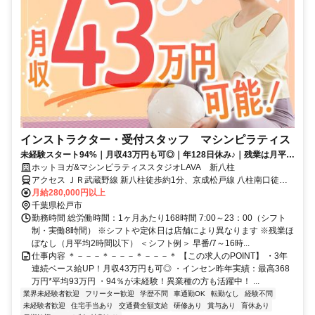
インストラクター・受付スタッフ マシンピラティス
未経験スタート94%｜月収43万円も可◎｜年128日休み♪｜残業は月平均
2時間以下
ホットヨガ&マシンピラティススタジオLAVA 新八柱
アクセス ＪＲ武蔵野線 新八柱徒歩約1分、京成松戸線 八柱南口徒歩
約2分、京成松戸線 みのり台南口徒歩約13分
月給280,000円以上
千葉県松戸市
勤務時間 総労働時間：1ヶ月あたり168時間 7:00～23：00（シフト
制・実働8時間） ※シフトや定休日は店舗により異なります ※残業ほ
ぼなし（月平均2時間以下） ＜シフト例＞ 早番/7～16時...
仕事内容 ＊－－－＊－－－＊－－－＊ 【この求人のPOINT】 ・3年
連続ベース給UP！月収43万円も可◎ ・インセン昨年実績：最高368
万円*平均93万円 ・94％が未経験！異業種の方も活躍中！ ...
業界未経験者歓迎
フリーター歓迎
学歴不問
車通勤OK
転勤なし
経験不問
未経験者歓迎
住宅手当あり
交通費全額支給
研修あり
賞与あり
育休あり