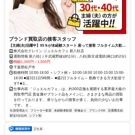
ブランド買取店の接客スタッフ
【主婦(夫)活躍中】95％が未経験スタート 座って接客 フルタイム大歓迎
データ入力あり
株式会社クレイン ジュエルカフェ 新八柱店
通勤情報 新八柱(ＪＲ武蔵野線)(約1分)，八柱(新京成電鉄)南口(約2分)
時給1,300円～1,500円
千葉県松戸市
勤務時間 10:00-18:00 ＜シフト例＞ 10:00-18:00 10:00-15:00 15:00-
18:00 ■週3日1日5時間～ ■週2日フルタイム～ 勤務できる方大歓迎で
す!! ■土...
仕事内容 「ジュエルカフェ」は、約300店舗を展開する業界最大級の
買取専門店 貴金属やブランド品をメインに、さまざまな商品の買取
を行っております。 座りながらの接客が多く、負担の少ないお仕事
です。 き...
社員登用あり
フリーター歓迎
未経験者歓迎
研修あり
ブランクOK
交通費支給
駅近5分以内
シフト制
正社員