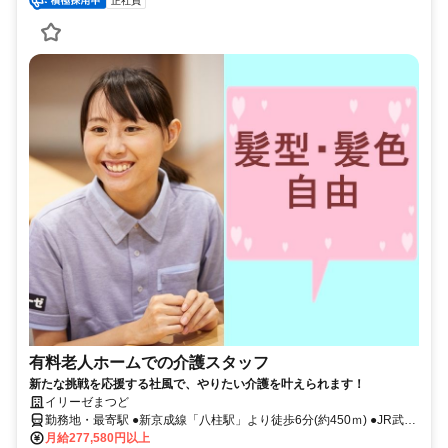
正社員
有料老人ホームでの介護スタッフ
新たな挑戦を応援する社風で、やりたい介護を叶えられます！
イリーゼまつど
勤務地・最寄駅 ●新京成線「八柱駅」より徒歩6分(約450ｍ) ●JR武蔵
野線「新八柱駅」より徒歩6分(約450ｍ) ※車通勤OK
月給277,580円以上