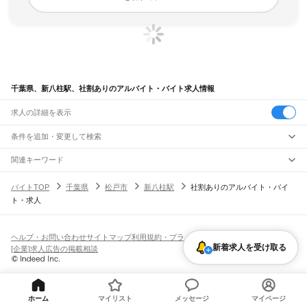
千葉県、新八柱駅、社割ありのアルバイト・バイト求人情報
求人の詳細を表示
条件を追加・変更して検索
市区町村を追加・変更
関連キーワード
完全在宅ワーク 全国
シール貼り 在宅
現在地周辺
ガチャガチャ
犬カフェ
千葉県
駅を追加・変更
バイトTOP
千葉県
松戸市
新八柱駅
社割ありのアルバイト・バイ
千葉県
すべて
ト・求人
千葉市
すべて
職種を追加・変更
JR武蔵野線
中央区
花見川区
稲毛区
若葉区
緑区
美浜区
南流山駅
新松戸駅
新八柱駅
東松戸駅
市川大野駅
船橋法典駅
西船橋駅
飲食・フードサービス
銚子市
市川市
船橋市
館山市
木更津市
松戸市
野田市
茂原市
成田市
佐倉市
東金市
特徴を追加・変更
飲食・フードサービス
すべて
ヘルプ・お問い合わせ
サイトマップ
利用規約・プライバシーポリシー
JR中央・総武線
旭市
習志野市
柏市
勝浦市
市原市
流山市
八千代市
我孫子市
鴨川市
鎌ケ谷市
ホールスタッフ
キッチンスタッフ
皿洗い・洗い場
精肉・鮮魚加工
給食調理
新着求人を受け取る
人気
[企業]求人広告の掲載相談
市川駅
本八幡駅
下総中山駅
西船橋駅
船橋駅
東船橋駅
津田沼駅
幕張本郷駅
幕張駅
君津市
富津市
浦安市
四街道市
袖ケ浦市
八街市
印西市
白井市
富里市
南房総市
雇用形態を追加・変更
パン屋（ベーカリー）
フードカウンター販売員
バー（BAR）・バーテンダー
日払いOK
高校生歓迎
学生歓迎
深夜の仕事
髪型・髪色自由
ひげOK
ネイルOK
新検見川駅
稲毛駅
西千葉駅
千葉駅
匝瑳市
香取市
山武市
いすみ市
大網白里市
印旛郡
香取郡
山武郡
長生郡
夷隅郡
飲食店補助（開店・閉店準備）
飲食店（店長・マネージャー）
ピアスOK
アルバイト・パート
履歴書不要
オープニングスタッフ
留学生・外国人活躍中
安房郡
都道府県を変更
営業・販売
JR総武本線
勤務期間
正社員
市川駅
船橋駅
津田沼駅
稲毛駅
千葉駅
東千葉駅
都賀駅
四街道駅
物井駅
佐倉駅
営業・販売
すべて
短期
契約社員
単発・1日OK
長期
期間限定（春夏冬休み等）
ホーム
マイリスト
メッセージ
マイページ
南酒々井駅
榎戸駅
八街駅
日向駅
成東駅
松尾駅
横芝駅
飯倉駅
八日市場駅
干潟駅
旭駅
営業
テレフォンアポインター（テレアポ）
ルートセールス
コンビニ
シフト
派遣社員