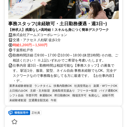
事務スタッフ(未経験可・土日勤務優遇・週3日~)
【神求人】残業なし×高時給！スキルも身につく簡単デスクワーク
株式会社アームズコーポレーション
交通・アクセス 八柱駅 徒歩1分
時給1,200円～1,500円
千葉県松戸市
勤務時間詳細 ①9:00～17:00 ②10:00～18:00 (休憩1時間) その他、ご
相談ください！ ※上記いずれかでご希望を考慮いたします。
仕事内容 週3日～勤務時間は相談可能な【事務スタッフ】の募集で
す。 駅近1分、服装、髪型、ネイル自由 事務未経験でもOK。完全デ
スクワークなので事務職を探してる方に最適です。 【お仕事内容】
・デ...
業界未経験者歓迎
ランチタイム
扶養内勤務OK
社員登用あり
副業・WワークOK
土日祝のみOK
主婦・主夫歓迎
資格取得支援あり
フリーター歓迎
バイク通勤OK
シフト自由
学歴不問
車通勤OK
即日勤務OK
職場見学可
転勤なし
経験不問
未経験者歓迎
交通費全額支給
午前
正社員