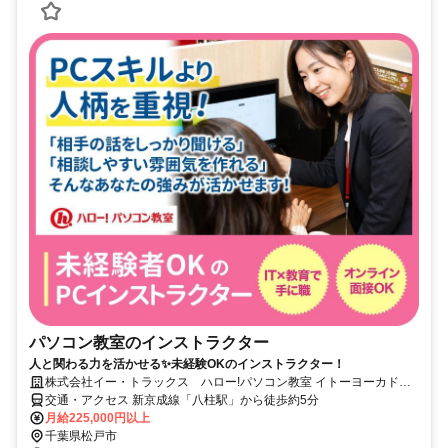
パソコン教室のインストラクター
人と関わる力を活かせる✨未経験OKのインストラクター！
株式会社イー・トラックス ハロー!パソコン教室 イトーヨーカドー
八柱校
交通・アクセス 新京成線「八柱駅」から徒歩約5分
月給225,000円以上
千葉県松戸市