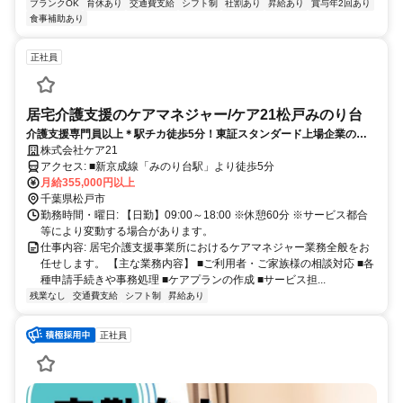
ブランクOK
育休あり
交通費支給
シフト制
社割あり
昇給あり
賞与年2回あり
食事補助あり
正社員
居宅介護支援のケアマネジャー/ケア21松戸みのり台
介護支援専門員以上＊駅チカ徒歩5分！東証スタンダード上場企業の居
宅ケアマネ＊賞与＆昇給＆勤続加算あり/土日休み/福利厚生充実♪
株式会社ケア21
アクセス: ■新京成線「みのり台駅」より徒歩5分
月給355,000円以上
千葉県松戸市
勤務時間・曜日: 【日勤】09:00～18:00 ※休憩60分 ※サービス都合
等により変動する場合があります。
仕事内容: 居宅介護支援事業所におけるケアマネジャー業務全般をお
任せします。 【主な業務内容】 ■ご利用者・ご家族様の相談対応 ■各
種申請手続きや事務処理 ■ケアプランの作成 ■サービス担...
残業なし
交通費支給
シフト制
昇給あり
正社員