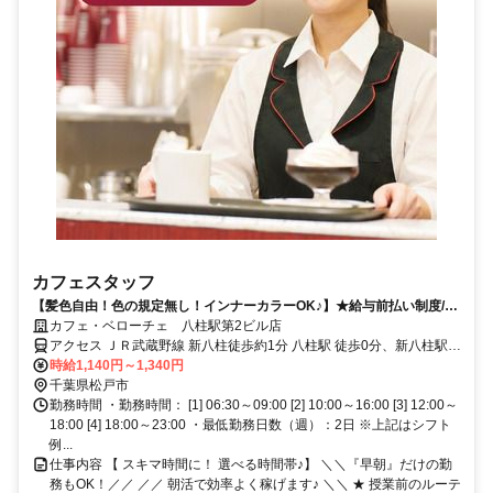
カフェスタッフ
【髪色自由！色の規定無し！インナーカラーOK♪】★給与前払い制度/選
べる時間帯/未経験歓迎/社割有★
カフェ・ベローチェ 八柱駅第2ビル店
アクセス ＪＲ武蔵野線 新八柱徒歩約1分 八柱駅 徒歩0分、新八柱駅
徒歩1分
時給1,140円～1,340円
千葉県松戸市
勤務時間 ・勤務時間： [1] 06:30～09:00 [2] 10:00～16:00 [3] 12:00～
18:00 [4] 18:00～23:00 ・最低勤務日数（週）：2日 ※上記はシフト
例...
仕事内容 【 スキマ時間に！ 選べる時間帯♪】 ＼＼『早朝』だけの勤
務もOK！／／ ／／ 朝活で効率よく稼げます♪ ＼＼ ★ 授業前のルーテ