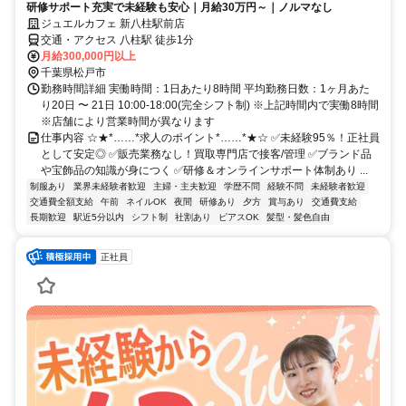
研修サポート充実で未経験も安心｜月給30万円～｜ノルマなし
ジュエルカフェ 新八柱駅前店
交通・アクセス 八柱駅 徒歩1分
月給300,000円以上
千葉県松戸市
勤務時間詳細 実働時間：1日あたり8時間 平均勤務日数：1ヶ月あた
り20日 〜 21日 10:00-18:00(完全シフト制) ※上記時間内で実働8時間
※店舗により営業時間が異なります
仕事内容 ☆★*……*求人のポイント*……*★☆ ✅未経験95％！正社員
として安定◎ ✅販売業務なし！買取専門店で接客/管理 ✅ブランド品
や宝飾品の知識が身につく ✅研修＆オンラインサポート体制あり ...
制服あり
業界未経験者歓迎
主婦・主夫歓迎
学歴不問
経験不問
未経験者歓迎
交通費全額支給
午前
ネイルOK
夜間
研修あり
夕方
賞与あり
交通費支給
長期歓迎
駅近5分以内
シフト制
社割あり
ピアスOK
髪型・髪色自由
正社員