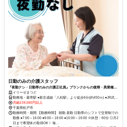
日勤のみの介護スタッフ
『夜勤ナシ・日勤帯のみの介護正社員』ブランクからの復帰・異業種か
らの転職も大歓迎です！
イリーゼまつど
勤務地・最寄駅 ●新京成線「八柱駅」より徒歩6分(約450ｍ) ●JR武蔵
野線「新八柱駅」より徒歩6分(約450ｍ) ※車通勤OK
月給239,580円以上
千葉県松戸市
勤務時間・期間 【勤務時間】 朝勤 昼勤 日勤帯のシフトで交替制での
勤務 ●7:00～16:00 ●9:00～18:00 ●10:00～19:00 ※休憩：60分 ◎月2
日まで希望休の取得OK！ 毎...