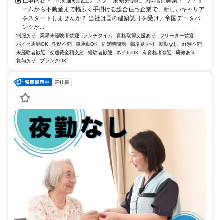
仕事内容 📈18期連続売上アップ！業績好調につき増員募集！ リフォ
ームから不動産まで幅広く手掛ける総合住宅企業で、新しいキャリア
をスタートしませんか？ 当社は国の建築認可を受け、帝国データバ
ンクか...
制服あり
業界未経験者歓迎
ランチタイム
資格取得支援あり
フリーター歓迎
バイク通勤OK
学歴不問
車通勤OK
固定時間制
職場見学可
転勤なし
経験不問
未経験者歓迎
交通費全額支給
経験者歓迎
ネイルOK
有資格者歓迎
研修あり
賞与あり
ブランクOK
正社員