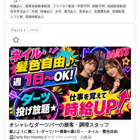
は！...
制服あり
業界未経験者歓迎
フリーター歓迎
学歴不問
経験不問
未経験者歓迎
住宅手当あり
午前
研修あり
夕方
賞与あり
育休あり
交通費支給
長期歓迎
シフト制
長期休暇あり
アルバイト・パート
オシャレなダーツバーの接客・調理スタッフ
遊ぶように働こう♪ダーツバー募集✨週1日～・ネイル・髪色自由
Darts Bar Hearts(ダーツ バー ハーツ) 八柱店