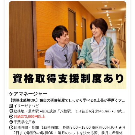
ケアマネージャー
【実務未経験OK】独自の研修制度でしっかり学べる&上長が手厚くフォ
ローします！
イリーゼまつど
勤務地・最寄駅 ●新京成線「八柱駅」より徒歩6分(約450ｍ) ●JR武蔵
野線「新八柱駅」より徒歩6分(約450ｍ) ※車通勤OK
月給273,000円以上
千葉県松戸市
勤務時間・期間 【勤務時間】 昼勤 9:00～18:00 ※休憩60分あり ★月
2日まで希望休の取得OK！ 毎月のシフトを決める際、前月に希望休