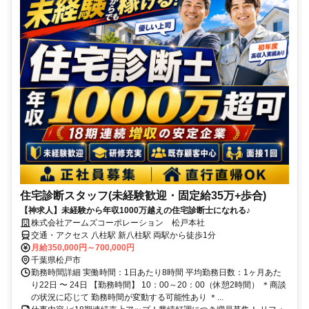
住宅診断スタッフ(未経験歓迎・固定給35万+歩合)
【神求人】未経験から年収1000万越えの住宅診断士になれる♪
株式会社アームズコーポレーション 松戸本社
交通・アクセス 八柱駅 新八柱駅 両駅から徒歩1分
月給350,000円～700,000円
千葉県松戸市
勤務時間詳細 実働時間：1日あたり8時間 平均勤務日数：1ヶ月あた
り22日 〜 24日 【勤務時間】 10：00～20：00（休憩2時間） ＊商談
の状況に応じて 勤務時間が変動する可能性あり ＊...