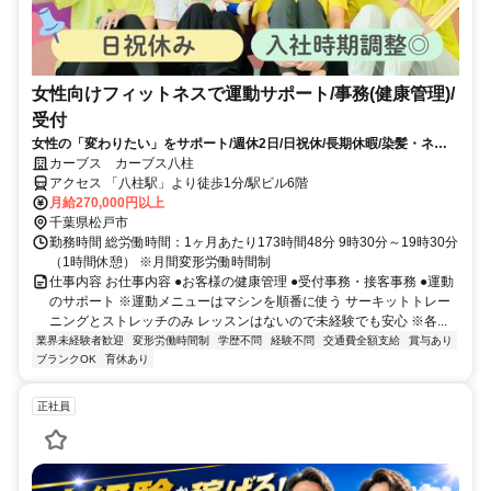
女性向けフィットネスで運動サポート/事務(健康管理)/
受付
女性の「変わりたい」をサポート/週休2日/日祝休/長期休暇/染髪・ネイ
ルOK※規定内
カーブス カーブス八柱
アクセス 「八柱駅」より徒歩1分/駅ビル6階
月給270,000円以上
千葉県松戸市
勤務時間 総労働時間：1ヶ月あたり173時間48分 9時30分～19時30分
（1時間休憩） ※月間変形労働時間制
仕事内容 お仕事内容 ●お客様の健康管理 ●受付事務・接客事務 ●運動
のサポート ※運動メニューはマシンを順番に使う サーキットトレー
ニングとストレッチのみ レッスンはないので未経験でも安心 ※各...
業界未経験者歓迎
変形労働時間制
学歴不問
経験不問
交通費全額支給
賞与あり
ブランクOK
育休あり
正社員