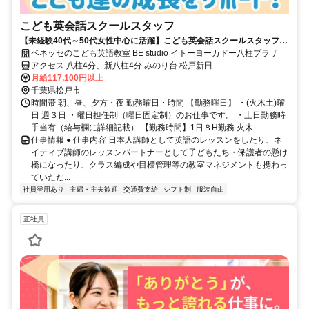
こども英会話スクールスタッフ
【未経験40代～50代女性中心に活躍】こども英会話スクールスタッフ
レッスン＆教室運営のお仕事
ベネッセのこども英語教室 BE studio イトーヨーカドー八柱プラザ
アクセス 八柱4分、新八柱4分 みのり台 松戸新田
月給117,100円以上
千葉県松戸市
時間帯 朝、昼、夕方・夜 勤務曜日・時間 【勤務曜日】 ・(火木土)曜
日 週３日 ・曜日担任制（曜日固定制）のお仕事です。 ・土日勤務時
手当有（給与欄に詳細記載） 【勤務時間】1日８H勤務 火木 ...
仕事情報 ● 仕事内容 日本人講師として英語のレッスンをしたり、ネ
イティブ講師のレッスンパートナーとして子どもたち・保護者の懸け
橋になったり、クラス編成や目標管理等の教室マネジメントも携わっ
ていただ...
社員登用あり
主婦・主夫歓迎
交通費支給
シフト制
服装自由
正社員