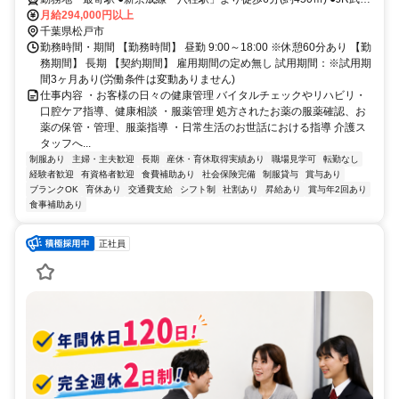
野線「新八柱駅」より徒歩6分(約450ｍ) ※車通勤OK
月給294,000円以上
千葉県松戸市
勤務時間・期間 【勤務時間】 昼勤 9:00～18:00 ※休憩60分あり 【勤
務期間】 長期 【契約期間】 雇用期間の定め無し 試用期間：※試用期
間3ヶ月あり(労働条件は変動ありません)
仕事内容 ・お客様の日々の健康管理 バイタルチェックやリハビリ・
口腔ケア指導、健康相談 ・服薬管理 処方されたお薬の服薬確認、お
薬の保管・管理、服薬指導 ・日常生活のお世話における指導 介護ス
タッフへ...
制服あり
主婦・主夫歓迎
長期
産休・育休取得実績あり
職場見学可
転勤なし
経験者歓迎
有資格者歓迎
食費補助あり
社会保険完備
制服貸与
賞与あり
ブランクOK
育休あり
交通費支給
シフト制
社割あり
昇給あり
賞与年2回あり
食事補助あり
正社員