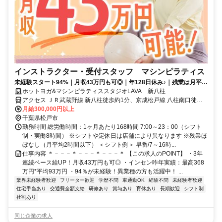
インストラクター・受付スタッフ マシンピラティス
未経験スタート94%｜月収43万円も可◎｜年128日休み♪｜残業は月平均
2時間以下
ホットヨガ&マシンピラティススタジオLAVA 新八柱
アクセス ＪＲ武蔵野線 新八柱徒歩約1分、京成松戸線 八柱南口徒歩
約2分、京成松戸線 みのり台南口徒歩約13分
月給300,000円以上
千葉県松戸市
勤務時間 総労働時間：1ヶ月あたり168時間 7:00～23：00（シフト
制・実働8時間） ※シフトや定休日は店舗により異なります ※残業ほ
ぼなし（月平均2時間以下） ＜シフト例＞ 早番/7～16時...
仕事内容 ＊－－－＊－－－＊－－－＊ 【この求人のPOINT】 ・3年
連続ベース給UP！月収43万円も可◎ ・インセン昨年実績：最高368
万円*平均93万円 ・94％が未経験！異業種の方も活躍中！ ...
業界未経験者歓迎
フリーター歓迎
学歴不問
車通勤OK
経験不問
未経験者歓迎
住宅手当あり
交通費全額支給
研修あり
賞与あり
育休あり
長期歓迎
シフト制
社割あり
同じ企業の求人