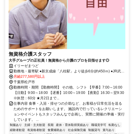
無資格介護スタッフ
大手グループの正社員！無資格から介護のプロを目指せます◎
イリーゼまつど
勤務地・最寄駅 ●新京成線「八柱駅」より徒歩6分(約450ｍ) ●JR武蔵
野線「新八柱駅」より徒歩6分(約450ｍ) ※車通勤OK
月給277,580円以上
千葉県松戸市
勤務時間・期間 【勤務時間】 その他、シフト 【早番】7:00～16:00
【日勤】9:00～18:00 【遅番】10:00～19:00 【夜勤】16:30～翌9:30
※休憩：60分 ★月2日まで...
仕事内容 食事・入浴・排せつの介助など、お客様が日常生活を送る
ためのサポートをお願いします。 施設内で行っているレクリエーシ
ョンやイベントもスタッフみんなで企画し、実際に開催の準備・実行
しています。 ...
制服あり
主婦・主夫歓迎
長期
産休・育休取得実績あり
職場見学可
転勤なし
経験者歓迎
有資格者歓迎
食費補助あり
社会保険完備
制服貸与
賞与あり