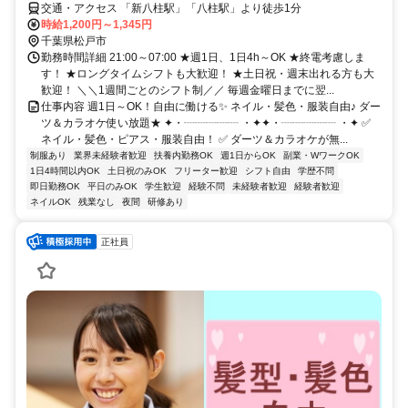
交通・アクセス 「新八柱駅」「八柱駅」より徒歩1分
時給1,200円～1,345円
千葉県松戸市
勤務時間詳細 21:00～07:00 ★週1日、1日4h～OK ★終電考慮しま
す！ ★ロングタイムシフトも大歓迎！ ★土日祝・週末出れる方も大
歓迎！ ＼＼1週間ごとのシフト制／／ 毎週金曜日までに翌...
仕事内容 週1日～OK！自由に働ける✨ ネイル・髪色・服装自由♪ ダー
ツ＆カラオケ使い放題★ ✦・┈┈┈┈┈ ・✦✦・┈┈┈┈┈ ・✦ ✅
ネイル・髪色・ピアス・服装自由！ ✅ ダーツ＆カラオケが無...
制服あり
業界未経験者歓迎
扶養内勤務OK
週1日からOK
副業・WワークOK
1日4時間以内OK
土日祝のみOK
フリーター歓迎
シフト自由
学歴不問
即日勤務OK
平日のみOK
学生歓迎
経験不問
未経験者歓迎
経験者歓迎
ネイルOK
残業なし
夜間
研修あり
正社員