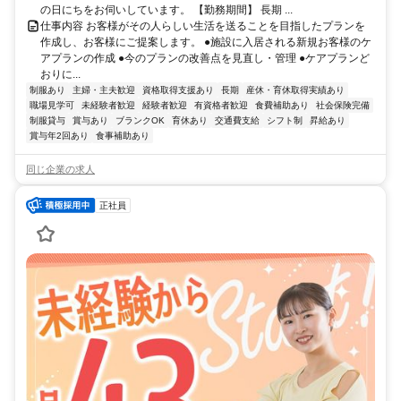
の日にちをお伺いしています。 【勤務期間】 長期 ...
仕事内容 お客様がその人らしい生活を送ることを目指したプランを
作成し、お客様にご提案します。 ●施設に入居される新規お客様のケ
アプランの作成 ●今のプランの改善点を見直し・管理 ●ケアプランど
おりに...
制服あり
主婦・主夫歓迎
資格取得支援あり
長期
産休・育休取得実績あり
職場見学可
未経験者歓迎
経験者歓迎
有資格者歓迎
食費補助あり
社会保険完備
制服貸与
賞与あり
ブランクOK
育休あり
交通費支給
シフト制
昇給あり
賞与年2回あり
食事補助あり
同じ企業の求人
正社員