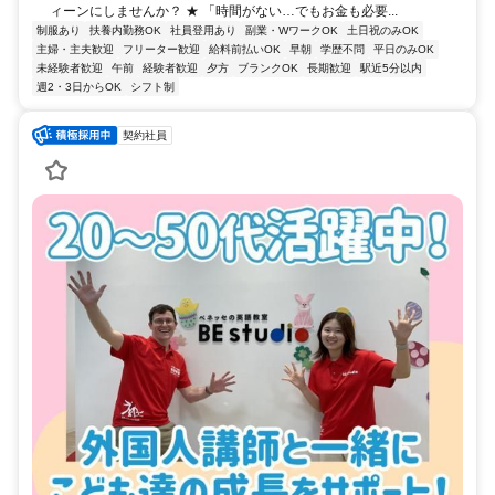
ィーンにしませんか？ ★ 「時間がない…でもお金も必要...
制服あり
扶養内勤務OK
社員登用あり
副業・WワークOK
土日祝のみOK
主婦・主夫歓迎
フリーター歓迎
給料前払いOK
早朝
学歴不問
平日のみOK
未経験者歓迎
午前
経験者歓迎
夕方
ブランクOK
長期歓迎
駅近5分以内
週2・3日からOK
シフト制
契約社員