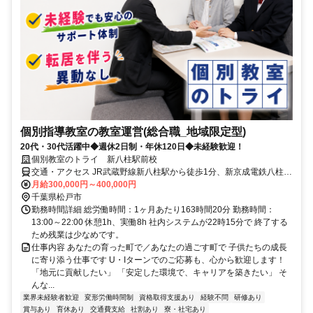
個別指導教室の教室運営(総合職_地域限定型)
20代・30代活躍中◆週休2日制・年休120日◆未経験歓迎！
個別教室のトライ 新八柱駅前校
交通・アクセス JR武蔵野線新八柱駅から徒歩1分、新京成電鉄八柱駅
南口から徒歩1分
月給300,000円～400,000円
千葉県松戸市
勤務時間詳細 総労働時間：1ヶ月あたり163時間20分 勤務時間：
13:00～22:00 休憩1h、実働8h 社内システムが22時15分で 終了する
ため残業は少なめです。
仕事内容 あなたの育った町で／あなたの過ごす町で 子供たちの成長
に寄り添う仕事です U・Iターンでのご応募も、心から歓迎します！
「地元に貢献したい」 「安定した環境で、キャリアを築きたい」 そ
んな...
業界未経験者歓迎
変形労働時間制
資格取得支援あり
経験不問
研修あり
賞与あり
育休あり
交通費支給
社割あり
寮・社宅あり