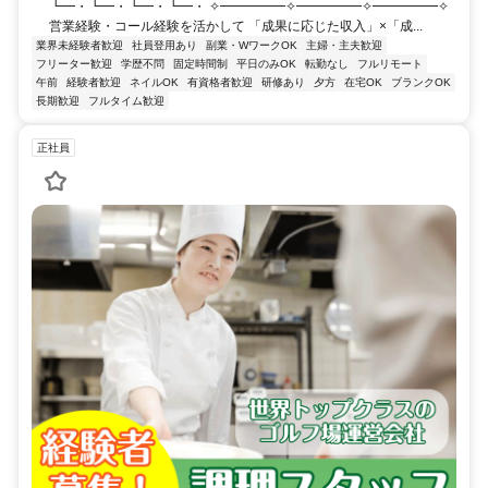
┗━・┗━・┗━・┗━・ ✧━━━━━✧━━━━━✧━━━━━✧
営業経験・コール経験を活かして 「成果に応じた収入」×「成...
業界未経験者歓迎
社員登用あり
副業・WワークOK
主婦・主夫歓迎
フリーター歓迎
学歴不問
固定時間制
平日のみOK
転勤なし
フルリモート
午前
経験者歓迎
ネイルOK
有資格者歓迎
研修あり
夕方
在宅OK
ブランクOK
長期歓迎
フルタイム歓迎
正社員