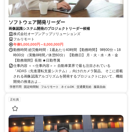
ソフトウェア開発リーダー
画像認識システム開発のプロジェクトリーダー候補
株式会社オープンアップソリューションズ
フルリモート
年俸5,000,000円～8,000,000円
勤務時間 総労働時間：1週あたり40時間 【勤務時間】 9時00分～18
時00分 （実働8時間／休憩60分） 【勤務日】 月・火・水・木・金
【勤務期間】長期 ★日勤専属
仕事内容 ＜＜仕事内容＞＞ 自動車業界で最も注目されている
「ADAS（先進運転支援システム）」向けのカメラ製品。 そこに搭載
される画像認識アルゴリズムを開発するプロジェクトにおいて、機能
開発の推進およ...
学歴不問
固定時間制
フルリモート
ネイルOK
交通費支給
服装自由
正社員