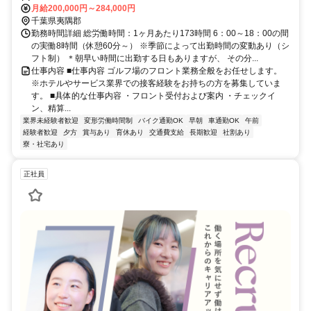
バイク通勤OK
月給200,000円～284,000円
千葉県夷隅郡
勤務時間詳細 総労働時間：1ヶ月あたり173時間 6：00～18：00の間
の実働8時間（休憩60分～） ※季節によって出勤時間の変動あり（シ
フト制） ＊朝早い時間に出勤する日もありますが、 その分...
仕事内容 ■仕事内容 ゴルフ場のフロント業務全般をお任せします。
※ホテルやサービス業界での接客経験をお持ちの方を募集していま
す。 ■具体的な仕事内容 ・フロント受付および案内 ・チェックイ
ン、精算...
業界未経験者歓迎
変形労働時間制
バイク通勤OK
早朝
車通勤OK
午前
経験者歓迎
夕方
賞与あり
育休あり
交通費支給
長期歓迎
社割あり
寮・社宅あり
正社員