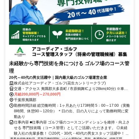
未経験から専門技術を身につける ゴルフ場のコース管
理
20代～40代の男女活躍中｜国内最大級のゴルフ場運営企業
株式会社アコーディア・ゴルフ(花生カントリークラブ)
交通・アクセス 夷隅郡大多喜町 / 市原鶴舞ICより28km(40分) ※車・
バイク通勤OK
月給200,000円～270,000円
千葉県夷隅郡
勤務時間詳細 総労働時間：1ヶ月あたり173時間 5：00～17:00（実働
8時間、休憩90～120分） ＊日の出、日の入りによって勤務時間に変
動あり
仕事内容 ■仕事内容 ゴルフ場のコースコンディションを維持・向上さ
せる 専門技術職（コース管理）としてご活躍いただきます。 ◎未経
験入社の先輩多数！ ◎20代・30代・40代の男女スタッフ活躍中！ ...
業界未経験者歓迎
変形労働時間制
バイク通勤OK
早朝
車通勤OK
経験不問