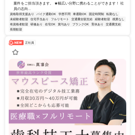
案件をご担当頂きます。 ★幅広い分野に携わることができます！ 社
員の志向...
資格取得支援あり
バイク通勤OK
学歴不問
車通勤OK
固定時間制
転勤なし
未経験者歓迎
住宅手当あり
フルリモート
交通費全額支給
経験者歓迎
残業なし
有資格者歓迎
研修あり
在宅OK
賞与あり
ブランクOK
育休あり
交通費支給
長期歓迎
正社員