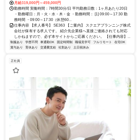
月給319,000円～459,000円
勤務時間 実働時間：7時間30分/日 平均勤務日数：1ヶ月あたり20日
・勤務曜日：月・火・水・木・金 ・勤務時間： [1] 09:00～17:30 勤
務時間 ・09:00～17:30（休憩60...
仕事内容 【求人番号】 SE363 【ご案内】 スクエアプランニング株式
会社が保有する求人です。 紹介先企業様へ直接ご連絡されても対応
しかねますので、必ず本サイトからご応募ください。 【仕事内容】...
制服あり
学歴不問
車通勤OK
固定時間制
職場見学可
フルリモート
在宅OK
賞与あり
育休あり
交通費支給
社割あり
土日祝休み
正社員