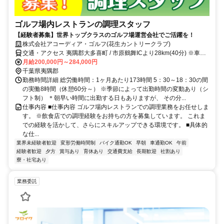
ゴルフ場内レストランの調理スタッフ
【経験者募集】世界トップクラスのゴルフ場運営会社でご活躍を！
株式会社アコーディア・ゴルフ(花生カントリークラブ)
交通・アクセス 夷隅郡大多喜町 / 市原鶴舞ICより28km(40分) ※車・
バイク通勤OK
月給200,000円～284,000円
千葉県夷隅郡
勤務時間詳細 総労働時間：1ヶ月あたり173時間 5：30～18：30の間
の実働8時間（休憩60分～） ※季節によって出勤時間の変動あり（シ
フト制） ＊朝早い時間に出勤する日もありますが、 その分...
仕事内容 ■仕事内容 ゴルフ場内レストランでの調理業務をお任せしま
す。 ※飲食店での調理経験をお持ちの方を募集しています。 これま
での経験を活かして、さらにスキルアップできる環境です。 ■具体的
な仕...
業界未経験者歓迎
変形労働時間制
バイク通勤OK
早朝
車通勤OK
午前
経験者歓迎
夕方
賞与あり
育休あり
交通費支給
長期歓迎
社割あり
寮・社宅あり
業務委託