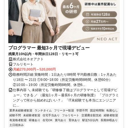
プログラマー 最短3ヶ月で現場デビュー
残業月10h以内・年間休日128日・リモート可
株式会社ネオアクト
フルリモート
月給270,000円～520,000円
勤務時間詳細 実働時間：1日あたり8時間 平均勤務日数：1ヶ月あた
り18日 〜 21日 ①9:00~18:00（所定労働時間8時間、休憩60分）
②10:00～19:00（所定労働時間8時間、休憩6...
仕事内容 ＼ 未経験でも「研修修了後はプログラマーとして現場デビ
ュー」できる ／ （最短1ヶ月～最長6ヶ月の研修制度） 「プログラミ
ングって何から始めればいい？」 「IT未経験でも本当にエンジニア
に...
業界未経験者歓迎
ランチタイム
フリーター歓迎
学歴不問
固定時間制
転勤なし
経験不問
未経験者歓迎
住宅手当あり
フルリモート
交通費全額支給
経験者歓迎
有資格者歓迎
研修あり
在宅OK
賞与あり
育休あり
駅近5分以内
長期休暇あり
土日祝休み