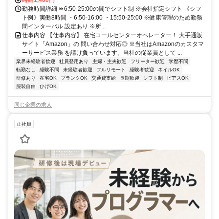
時給1,400円
勤務時間詳細 ⏩6:50-25:00の間でシフト制 ※会社指定シフト 《シフ
ト例》実働8時間 ・6:50-16:00 ・15:50-25:00 ※健康管理のため勤務
間インターバル 設定あり ※所...
仕事内容 【仕事内容】 在宅コールセンターオペレーター！ 大手通販
サイト「Amazon」の 問い合わせ対応◎ ※当社はAmazonのカスタマ
ーサービス業務 を請け負っています。当社の従業員として ...
業界未経験者歓迎
社員登用あり
主婦・主夫歓迎
フリーター歓迎
学歴不問
転勤なし
経験不問
未経験者歓迎
フルリモート
経験者歓迎
ネイルOK
研修あり
在宅OK
ブランクOK
交通費支給
長期歓迎
シフト制
ピアスOK
服装自由
ひげOK
同じ企業の求人
正社員