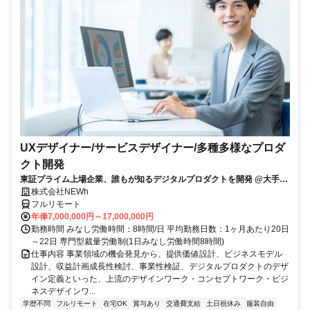
UXデザイナー/サービスデザイナー/多種多様なプロダ
クト開発
東証プライム上場企業、誰もが知るデジタルプロダクトを開発 @大手町
駅
株式会社NEWh
フルリモート
年俸7,000,000円～17,000,000円
勤務時間 みなし労働時間：8時間/日 平均勤務日数：1ヶ月あたり20日
～22日 専門型裁量労働制(1日みなし労働時間8時間)
仕事内容 事業領域の機会発見から、提供価値設計、ビジネスモデル
設計、収益計画成長性検討、事業性検証、デジタルプロダクトのデザ
イン定義といった、上流のデザインワーク・コンセプトワーク・ビジ
ネスデザインワ...
学歴不問
フルリモート
在宅OK
賞与あり
交通費支給
土日祝休み
服装自由