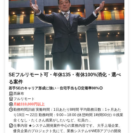
SEフルリモート可・年休135・有休100%消化・選べ
る案件
若手SEのキャリア形成に強い・住宅手当も◎定着率98%◎
西麻布
フルリモート
月給310,000円以上
勤務時間詳細 実働時間：1日あたり8時間 平均勤務日数：1ヶ月あた
り19日 〜 22日 勤務時間：9:00～18:00 (休憩時間 1時間00分) ※残業
全くなし・たくさん残業がしたいなど、社員の...
仕事内容 ★システム開発案件中心の業務内容です。 大手上場企業、
優良企業のプロジェクト先にて、業務システムやWEBアプリの開発