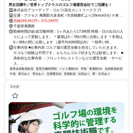
男女活躍中／世界トップクラスのゴルフ場運営会社でご活躍を！
株式会社アコーディア・ゴルフ(花生カントリークラブ)
交通・アクセス 夷隅郡大多喜町 / 市原鶴舞ICより28km(40分) ※車・
バイク通勤OK
月給289,561円～375,399円
千葉県夷隅郡
勤務時間詳細 総労働時間：1ヶ月あたり173時間 時期・日の出日の入
りによって変動します。 ＊夏期は5～7時の間に出勤します ＊冬期は
6～8時の間に出勤します （週平均40時間以内） ＊朝早い時...
仕事内容 ■仕事内容 ゴルフ場の運営全般を担当していただきます。
※ゴルフ経験は不問です。もちろんゴルフ好きな方は歓迎します。 ■
具体的な仕事内容 ・フロントやレストランなどの運営全般 ・サービ
ス、...
業界未経験者歓迎
変形労働時間制
バイク通勤OK
早朝
車通勤OK
未経験者歓迎
午前
賞与あり
育休あり
交通費支給
長期歓迎
社割あり
寮・社宅あり
正社員