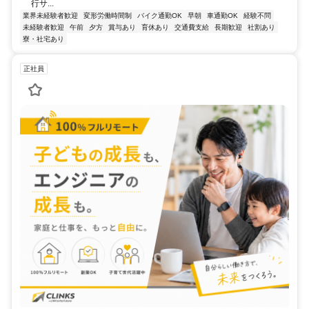
行サ...
業界未経験者歓迎
変形労働時間制
バイク通勤OK
早朝
車通勤OK
経験不問
未経験者歓迎
午前
夕方
賞与あり
育休あり
交通費支給
長期歓迎
社割あり
寮・社宅あり
正社員