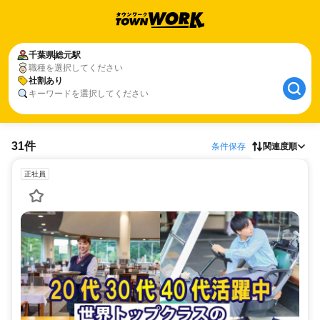
千葉県
総元駅
職種を選択してください
社割あり
キーワードを選択してください
31件
条件保存
関連度順
正社員