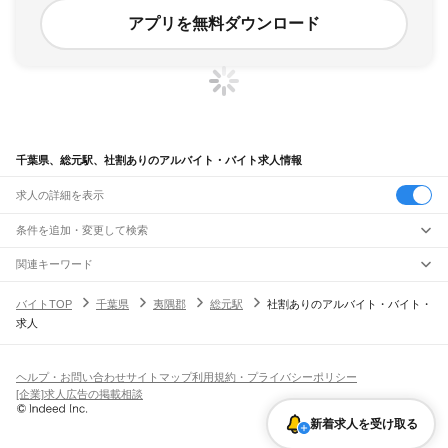
アプリを無料ダウンロード
千葉県、総元駅、社割ありのアルバイト・バイト求人情報
求人の詳細を表示
条件を追加・変更して検索
市区町村を追加・変更
関連キーワード
完全在宅ワーク 全国
シール貼り 在宅
現在地周辺
ガチャガチャ
犬カフェ
千葉県
駅を追加・変更
バイトTOP
千葉県
夷隅郡
総元駅
社割ありのアルバイト・バイト・
千葉県
すべて
求人
千葉市
すべて
職種を追加・変更
JR武蔵野線
中央区
花見川区
稲毛区
若葉区
緑区
美浜区
南流山駅
新松戸駅
新八柱駅
東松戸駅
市川大野駅
船橋法典駅
西船橋駅
飲食・フードサービス
銚子市
市川市
船橋市
館山市
木更津市
松戸市
野田市
茂原市
成田市
佐倉市
東金市
特徴を追加・変更
飲食・フードサービス
すべて
ヘルプ・お問い合わせ
サイトマップ
利用規約・プライバシーポリシー
JR中央・総武線
旭市
習志野市
柏市
勝浦市
市原市
流山市
八千代市
我孫子市
鴨川市
鎌ケ谷市
ホールスタッフ
キッチンスタッフ
皿洗い・洗い場
精肉・鮮魚加工
給食調理
人気
[企業]求人広告の掲載相談
市川駅
本八幡駅
下総中山駅
西船橋駅
船橋駅
東船橋駅
津田沼駅
幕張本郷駅
幕張駅
君津市
富津市
浦安市
四街道市
袖ケ浦市
八街市
印西市
白井市
富里市
南房総市
雇用形態を追加・変更
パン屋（ベーカリー）
フードカウンター販売員
バー（BAR）・バーテンダー
日払いOK
高校生歓迎
学生歓迎
深夜の仕事
髪型・髪色自由
ひげOK
ネイルOK
新検見川駅
稲毛駅
西千葉駅
千葉駅
匝瑳市
香取市
山武市
いすみ市
大網白里市
印旛郡
香取郡
山武郡
長生郡
夷隅郡
飲食店補助（開店・閉店準備）
飲食店（店長・マネージャー）
新着求人を受け取る
ピアスOK
アルバイト・パート
履歴書不要
オープニングスタッフ
留学生・外国人活躍中
安房郡
都道府県を変更
営業・販売
JR総武本線
勤務期間
正社員