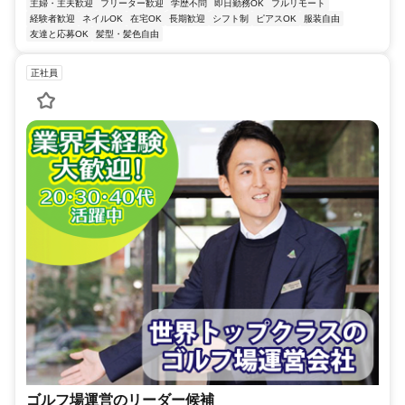
主婦・主夫歓迎
フリーター歓迎
学歴不問
即日勤務OK
フルリモート
経験者歓迎
ネイルOK
在宅OK
長期歓迎
シフト制
ピアスOK
服装自由
友達と応募OK
髪型・髪色自由
正社員
ゴルフ場運営のリーダー候補