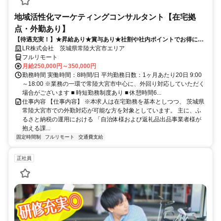
地域活性化マーケティングコンサルタント【在宅拠
点・外勤あり】
【待遇充実！】★昇給あり★賞与あり★社割や社内ポイントでお得に買
い物も！
LR株式会社 茨城県常陸大宮市エリア
フルリモート
月給250,000円～350,000円
勤務時間 実働時間：8時間/日 平均勤務日数：1ヶ月あたり20日 9:00
～18:00 ※業務の一環で常陸大宮市中心に、外回り対応していただく
場合がございます ■ 時短勤務制度あり ■ 休憩時間6...
仕事内容 【仕事内容】 ※本求人は在宅勤務を基本としつつ、 茨城県
常陸大宮市での外勤対応が可能な方を対象としています。 主に、ふ
るさと納税の運用における 「自治体様および返礼品出品事業者様が
抱える課...
固定時間制
フルリモート
交通費支給
正社員