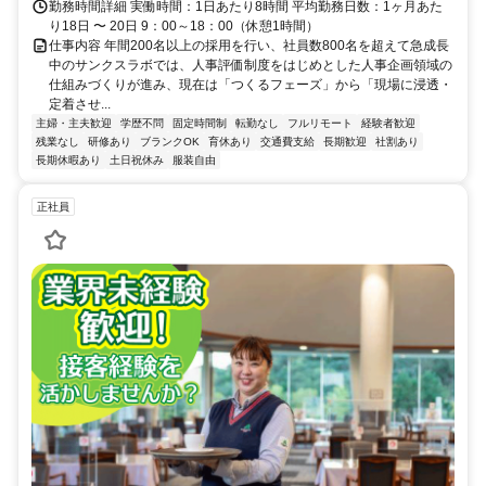
勤務時間詳細 実働時間：1日あたり8時間 平均勤務日数：1ヶ月あた
り18日 〜 20日 9：00～18：00（休憩1時間）
仕事内容 年間200名以上の採用を行い、社員数800名を超えて急成長
中のサンクスラボでは、人事評価制度をはじめとした人事企画領域の
仕組みづくりが進み、現在は「つくるフェーズ」から「現場に浸透・
定着させ...
主婦・主夫歓迎
学歴不問
固定時間制
転勤なし
フルリモート
経験者歓迎
残業なし
研修あり
ブランクOK
育休あり
交通費支給
長期歓迎
社割あり
長期休暇あり
土日祝休み
服装自由
正社員