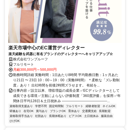
楽天市場中心のEC運営ディレクター
楽天経験を武器に有名ブランドのディレクターへキャリアアップ☆
株式会社ワンプルーフ
フルリモート
月給300,000円～500,000円
勤務時間詳細 実働時間：1日あたり8時間 平均勤務日数：1ヶ月あた
り21日 〜 23日 10：00～19：00（実働8時間） ＊柔軟な「ズレ勤制
度」あり！ 出社時間を前後2時間ズラせます。 有給を...
仕事内容 ✅設立以来、増収増益の成長企業 ✅ECディレクターとして
成長できる環境 ✅主観によらない評価制度「360度評価」を採用 ✅年
間休日平均128日＆土日祝休み ―――――――――――――...
資格取得支援あり
学歴不問
固定時間制
フルリモート
経験者歓迎
ネイルOK
研修あり
在宅OK
賞与あり
ブランクOK
育休あり
交通費支給
長期歓迎
資格取得手当あり
社割あり
長期休暇あり
ピアスOK
土日祝休み
服装自由
ひげOK