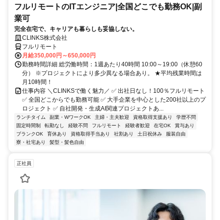
フルリモートのITエンジニア|全国どこでも勤務OK|副
業可
完全在宅で、キャリアも暮らしも妥協しない。
CLINKS株式会社
フルリモート
月給350,000円～650,000円
勤務時間詳細 総労働時間：1週あたり40時間 10:00～19:00（休憩60
分） ※プロジェクトにより多少異なる場合あり。 ★平均残業時間は
月10時間！
仕事内容 ＼CLINKSで働く魅力／ ✅ 出社日なし！100％フルリモート
✅ 全国どこからでも勤務可能 ✅ 大手企業を中心とした200社以上のプ
ロジェクト ✅ 自社開発・生成AI関連プロジェクトあ...
ランチタイム
副業・WワークOK
主婦・主夫歓迎
資格取得支援あり
学歴不問
固定時間制
転勤なし
経験不問
フルリモート
経験者歓迎
在宅OK
賞与あり
ブランクOK
育休あり
資格取得手当あり
社割あり
土日祝休み
服装自由
寮・社宅あり
髪型・髪色自由
正社員