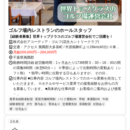
ゴルフ場内レストランのホールスタッフ
【経験者募集】世界トップクラスのゴルフ場運営会社でご活躍を！
株式会社アコーディア・ゴルフ(花生カントリークラブ)
交通・アクセス 夷隅郡大多喜町 / 市原鶴舞ICより28km(40分) ※車・
バイク通勤OK
月給200,000円～284,000円
千葉県夷隅郡
勤務時間詳細 総労働時間：1ヶ月あたり173時間 5：30～18：30の間
の実働8時間（休憩60分～） ※季節によって出勤時間の変動あり（シ
フト制） ＊朝早い時間に出勤する日もありますが、 その分...
仕事内容 ■仕事内容 ゴルフ場内レストランでのホール業務を担当して
いただきます。 ※ホテルやサービス業界での接客経験をお持ちの方
を募集しています。 ■具体的な仕事内容 ・お客様のご案内および接客
・...
業界未経験者歓迎
変形労働時間制
バイク通勤OK
早朝
車通勤OK
午前
経験者歓迎
夕方
賞与あり
育休あり
交通費支給
長期歓迎
社割あり
寮・社宅あり
正社員