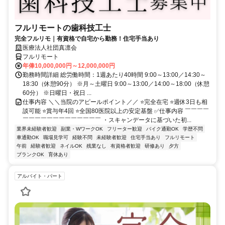
フルリモートの歯科技工士
完全フルリモ｜有資格で自宅から勤務！住宅手当あり
医療法人社団真凛会
フルリモート
年俸10,000,000円～12,000,000円
勤務時間詳細 総労働時間：1週あたり40時間 9:00～13:00／14:30～
18:30（休憩90分） ※月～土曜日 9:00～13:00／14:00～18:00（休憩
60分） ※日曜日・祝日 ...
仕事内容 ＼＼当院のアピールポイント／／ ⭐完全在宅 ⭐週休3日も相
談可能 ⭐賞与年4回 ⭐全国80医院以上の安定基盤 ✅仕事内容 ￣￣￣￣
￣￣￣￣￣￣￣￣￣￣￣￣￣ ・スキャンデータに基づいた初...
業界未経験者歓迎
副業・WワークOK
フリーター歓迎
バイク通勤OK
学歴不問
車通勤OK
職場見学可
経験不問
未経験者歓迎
住宅手当あり
フルリモート
午前
経験者歓迎
ネイルOK
残業なし
有資格者歓迎
研修あり
夕方
ブランクOK
育休あり
アルバイト・パート