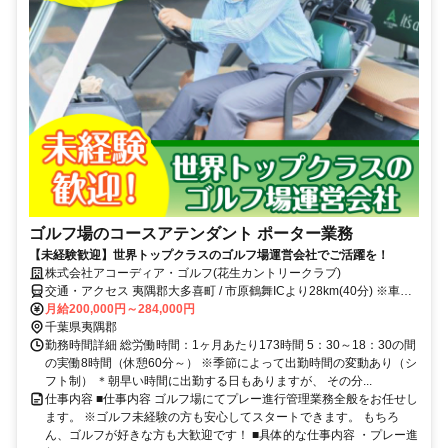
ゴルフ場のコースアテンダント ポーター業務
【未経験歓迎】世界トップクラスのゴルフ場運営会社でご活躍を！
株式会社アコーディア・ゴルフ(花生カントリークラブ)
交通・アクセス 夷隅郡大多喜町 / 市原鶴舞ICより28km(40分) ※車・
バイク通勤OK
月給200,000円～284,000円
千葉県夷隅郡
勤務時間詳細 総労働時間：1ヶ月あたり173時間 5：30～18：30の間
の実働8時間（休憩60分～） ※季節によって出勤時間の変動あり（シ
フト制） ＊朝早い時間に出勤する日もありますが、 その分...
仕事内容 ■仕事内容 ゴルフ場にてプレー進行管理業務全般をお任せし
ます。 ※ゴルフ未経験の方も安心してスタートできます。 もちろ
ん、ゴルフが好きな方も大歓迎です！ ■具体的な仕事内容 ・プレー進