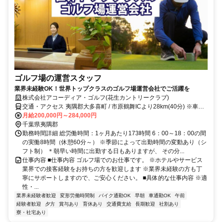
ゴルフ場の運営スタッフ
業界未経験OK！世界トップクラスのゴルフ場運営会社でご活躍を
株式会社アコーディア・ゴルフ(花生カントリークラブ)
交通・アクセス 夷隅郡大多喜町 / 市原鶴舞ICより28km(40分) ※車・
バイク通勤OK
月給200,000円～284,000円
千葉県夷隅郡
勤務時間詳細 総労働時間：1ヶ月あたり173時間 6：00～18：00の間
の実働8時間（休憩60分～） ※季節によって出勤時間の変動あり（シ
フト制） ＊朝早い時間に出勤する日もありますが、 その分...
仕事内容 ■仕事内容 ゴルフ場でのお仕事です。 ※ホテルやサービス
業界での接客経験をお持ちの方を歓迎します ※業界未経験の方も丁
寧にサポートしますので、ご安心ください。 ■具体的な仕事内容 ※適
性・...
業界未経験者歓迎
変形労働時間制
バイク通勤OK
早朝
車通勤OK
午前
経験者歓迎
夕方
賞与あり
育休あり
交通費支給
長期歓迎
社割あり
寮・社宅あり