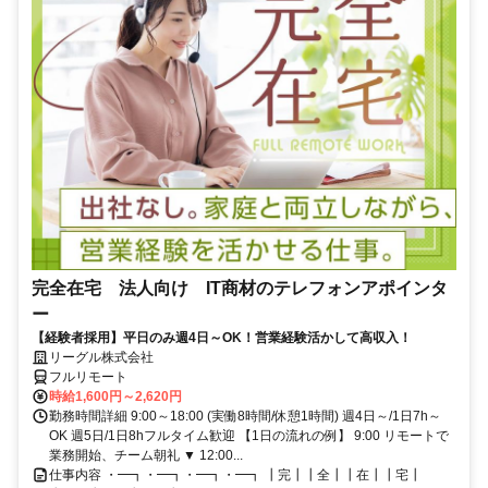
完全在宅 法人向け IT商材のテレフォンアポインタ
ー
【経験者採用】平日のみ週4日～OK！営業経験活かして高収入！
リーグル株式会社
フルリモート
時給1,600円～2,620円
勤務時間詳細 9:00～18:00 (実働8時間/休憩1時間) 週4日～/1日7h～
OK 週5日/1日8hフルタイム歓迎 【1日の流れの例】 9:00 リモートで
業務開始、チーム朝礼 ▼ 12:00...
仕事内容 ・━┓・━┓・━┓・━┓ ┃完┃┃全┃┃在┃┃宅┃