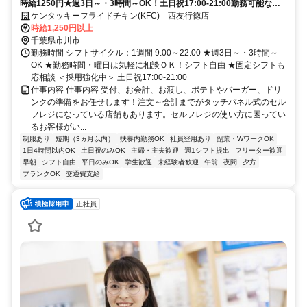
時給1250円★週3日～・3時間～OK！土日祝17:00-21:00勤務可能な方
大歓迎♪
ケンタッキーフライドチキン(KFC) 西友行徳店
時給1,250円以上
千葉県市川市
勤務時間 シフトサイクル：1週間 9:00～22:00 ★週3日～・3時間～
OK ★勤務時間・曜日は気軽に相談ＯＫ！シフト自由 ★固定シフトも
応相談 ＜採用強化中＞ 土日祝17:00-21:00
仕事内容 仕事内容 受付、お会計、お渡し、ポテトやバーガー、ドリ
ンクの準備をお任せします！注文～会計までがタッチパネル式のセル
フレジになっている店舗もあります。セルフレジの使い方に困ってい
るお客様がい...
制服あり
短期（3ヵ月以内）
扶養内勤務OK
社員登用あり
副業・WワークOK
1日4時間以内OK
土日祝のみOK
主婦・主夫歓迎
週1シフト提出
フリーター歓迎
早朝
シフト自由
平日のみOK
学生歓迎
未経験者歓迎
午前
夜間
夕方
ブランクOK
交通費支給
正社員