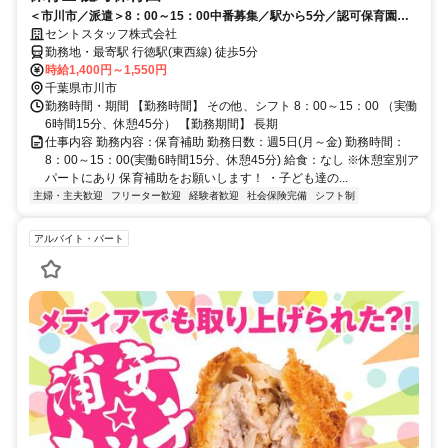
＜市川市／派遣＞8：00～15：00中番募集／駅から5分／認可保育園／
時給1400円以上
セントスタッフ株式会社
勤務地・最寄駅 行徳駅(東西線) 徒歩5分
時給1,400円～1,550円
千葉県市川市
勤務時間・期間 【勤務時間】 その他、シフト 8：00～15：00 （実働
6時間15分、休憩45分） 【勤務期間】 長期
仕事内容 勤務内容：保育補助 勤務日数：週5日(月～金) 勤務時間：
8：00～15：00(実働6時間15分、休憩45分) 給食：なし ※休憩室別ア
パートにあり 保育補助をお願いします！ ・子ども達の...
主婦・主夫歓迎
フリーター歓迎
経験者歓迎
社会保険完備
シフト制
アルバイト・パート