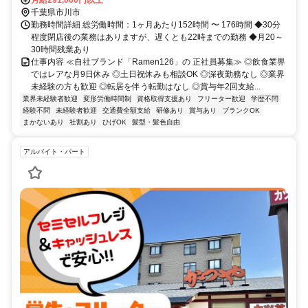
千葉県市川市
勤務時間詳細 総労働時間：1ヶ月あたり152時間 〜 176時間 ◆30分
程度閉店後の業務はありますが、遅くとも22時までの勤務 ◆月20～
30時間残業あり
仕事内容 ≪自社ブランド「Ramen126」の 正社員募集≫ ◎飲食業界
ではレアな月9日休み ◎土日祝休みも相談OK ◎深夜勤務なし ◎業界
未経験の方も歓迎 ◎転居を伴う転勤はなし ◎賞与年2回支給...
業界未経験者歓迎
変形労働時間制
資格取得支援あり
フリーター歓迎
学歴不問
経験不問
未経験者歓迎
交通費全額支給
研修あり
賞与あり
ブランクOK
まかないあり
社割あり
ひげOK
髪型・髪色自由
アルバイト・パート