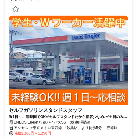
セルフガソリンスタンドスタッフ
週1日～、短時間でOK✅セルフスタンドだから接客少なめ♪✅土日のみ
OK！Wワークにも◎✅家庭や学校、予定と両立◎✅未経験大歓迎✅駅徒
ENEOS Enejet 行徳バイパスSS (株)梅澤礦油
歩5分
アクセス: ⭐東京メトロ東西線 「妙典駅」より徒歩5分 「行徳駅」よ
時給1,200円～1,250円
り徒歩13分 「南行徳駅」より徒歩33分 ＊車・バイク・自転車通勤可