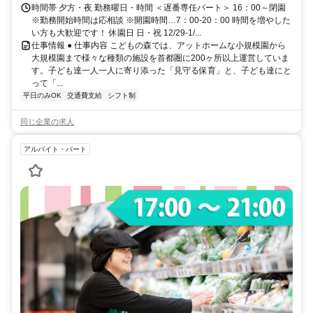
時間帯 夕方・夜 勤務曜日・時間 ＜遅番専任パート＞ 16：00～閉園
※勤務開始時間は応相談 ※開園時間…7：00-20：00 時間を増やした
い方も大歓迎です！ 休園日 日・祝 12/29-1/...
仕事情報 ● 仕事内容 こどもの森では、アットホームな小規模園から
大規模園まで様々な種類の施設を首都圏に200ヶ所以上運営していま
す。子ども達一人一人に寄り添った「見守る保育」と、子ども達にと
って「...
平日のみOK
交通費支給
シフト制
同じ企業の求人
アルバイト・パート