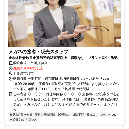
メガネの接客・販売スタッフ
◆未経験者歓迎◆賞与昇給◎高卒以上・転勤なし・ブランクOK・残業少
なめ・業界No1！
眼鏡市場 市川押切店
月給219,882円以上
千葉県市川市
勤務時間 実働時間：8時間/日 平均勤務日数：1ヶ月あたり20日
10:00-20:00内で実働8h ※週平均実働40h／店舗により異なる ※Wワ
ーク不可 年間休日117日。月の平均残業15時間以...
仕事内容 ◇◇◇◇◇ お仕事内容 ◇◇◇◇◇ お客様への接客を中心と
した業務をお任せいたします。 具体的には… お客様への商品説明や
提案、メガネの受け渡しなどの接客 購入までのサポート、また入社
後...
業界未経験者歓迎
変形労働時間制
車通勤OK
経験不問
研修あり
ブランクOK
交通費支給
社割あり