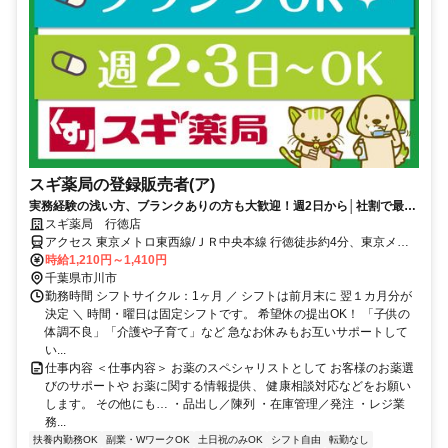
スギ薬局の登録販売者(ア)
実務経験の浅い方、ブランクありの方も大歓迎！週2日から│社割で最大
30％オフ♪
スギ薬局 行徳店
アクセス 東京メトロ東西線/ＪＲ中央本線 行徳徒歩約4分、東京メト
ロ東西線/ＪＲ中央本線 妙典北口徒歩約15分、東京メトロ東西線/ＪＲ
時給1,210円～1,410円
中央本線 南行徳北口徒歩約24分
千葉県市川市
勤務時間 シフトサイクル：1ヶ月 ／ シフトは前月末に 翌１カ月分が
決定 ＼ 時間・曜日は固定シフトです。 希望休の提出OK！ 「子供の
体調不良」「介護や子育て」など 急なお休みもお互いサポートして
い...
仕事内容 ＜仕事内容＞ お薬のスペシャリストとして お客様のお薬選
びのサポートや お薬に関する情報提供、 健康相談対応などをお願い
します。 その他にも… ・品出し／陳列 ・在庫管理／発注 ・レジ業
務...
扶養内勤務OK
副業・WワークOK
土日祝のみOK
シフト自由
転勤なし