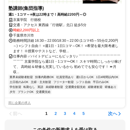
塾講師(集団指導)
週1・1コマ～⭐夜は22時まで！高時給2200円～◎
京葉学院 行徳校
交通・アクセス 東西線「行徳駅」北口 徒歩5分
時給2,200円以上
千葉県市川市
勤務時間詳細 16:30～22:00/18:30～22:00 (1コマ45～55分/2,200円
～) ⭐シフト自由！ ⭐週1日・1日1コマ～OK！ ⭐希望を最大限考慮し
ます！ ※授業やテストなど、学校...
仕事内容 ✅バイトデビューにもピッタリ♪ ￣￣￣￣￣￣￣￣￣￣￣￣
￣￣￣ 京葉学院なら週1日・1コマ〜OK！ スキマ時間にしっかり稼げ
て、 高時給＆研修も充実しているから 初めてでも安心です！ ⏩月
収...
業界未経験者歓迎
扶養内勤務OK
社員登用あり
週1日からOK
1日4時間以内OK
土日祝のみOK
主婦・主夫歓迎
フリーター歓迎
シフト自由
平日のみOK
学生歓迎
転勤なし
英語
未経験者歓迎
交通費全額支給
経験者歓迎
研修あり
夕方
ブランクOK
交通費支給
同じ企業の求人
前へ
次へ
1
2
3
4
5
この条件の新着求人を受け取る