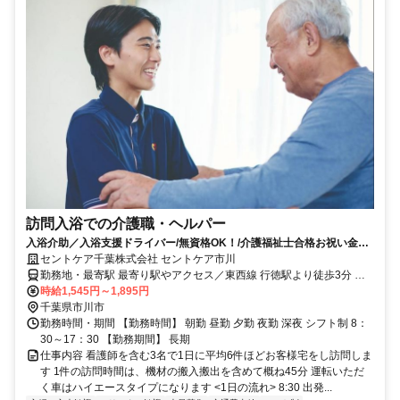
訪問入浴での介護職・ヘルパー
入浴介助／入浴支援ドライバー/無資格OK！/介護福祉士合格お祝い金あ
り☆資格取得をサポートします！
セントケア千葉株式会社 セントケア市川
勤務地・最寄駅 最寄り駅やアクセス／東西線 行徳駅より徒歩3分 弁
天公園向かい
時給1,545円～1,895円
千葉県市川市
勤務時間・期間 【勤務時間】 朝勤 昼勤 夕勤 夜勤 深夜 シフト制 8：
30～17：30 【勤務期間】 長期
仕事内容 看護師を含む3名で1日に平均6件ほどお客様宅をし訪問しま
す 1件の訪問時間は、機材の搬入搬出を含めて概ね45分 運転いただ
く車はハイエースタイプになります <1日の流れ> 8:30 出発...