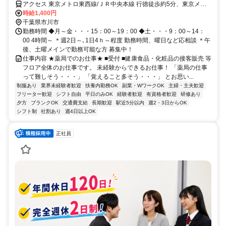
アクセス 東京メトロ東西線/ＪＲ中央本線 行徳徒歩約5分、東京メト
ロ東西線/東葉高速線 南行徳南口徒歩約19分、東京メトロ東西線/ＪＲ
時給1,400円
中央本線 妙典南口徒歩約22分 東京メトロ東西線「行徳駅」下車 徒歩
千葉県市川市
5分
勤務時間 ◆月～金・・・15：00～19：00 ◆土・・・9：00～14：
00 4時間～ ＊週2日～､1日4ｈ～程度 勤務時間、曜日など応相談 ＊午
後、土曜メインで勤務可能な方 募集中！
仕事内容 ★薬局でのお仕事★ ■受付 ■健康食品・化粧品の接客販売 等
フロア全体のお仕事です。 未経験からできるお仕事！ 「薬局の仕事
って難しそう・・・」 「覚えること多そう・・・」 とお思い...
制服あり
業界未経験者歓迎
扶養内勤務OK
副業・WワークOK
主婦・主夫歓迎
フリーター歓迎
シフト自由
平日のみOK
経験者歓迎
有資格者歓迎
研修あり
夕方
ブランクOK
交通費支給
長期歓迎
駅近5分以内
週2・3日からOK
シフト制
社割あり
週4日以上OK
正社員