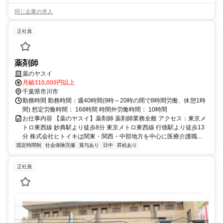
同じ企業の求人
正社員
薬剤師
薬のヤスイ
月給310,000円以上
千葉県市川市
勤務時間 勤務時間：週40時間(9時～20時の間で8時間労働、休憩1時
間) 想定労働時間： 168時間 時間外労働時間： 10時間
お仕事内容 【薬のヤスイ】薬剤師 薬剤師業務全般 アクセス：東京メ
トロ東西線 妙典駅より徒歩8分 東京メトロ東西線 行徳駅より徒歩13
分 株式会社ヒトイキは関東・関西・中部地方を中心に医療介護職...
固定時間制
社会保険完備
賞与あり
日中
昇給あり
正社員