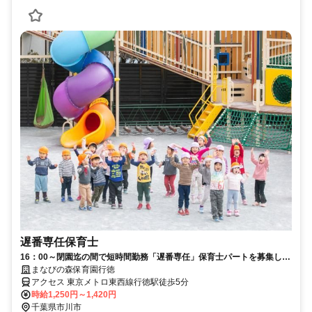
遅番専任保育士
16：00～閉園迄の間で短時間勤務「遅番専任」保育士パートを募集しま
す！週3日～シフトOK！
まなびの森保育園行徳
アクセス 東京メトロ東西線行徳駅徒歩5分
時給1,250円～1,420円
千葉県市川市