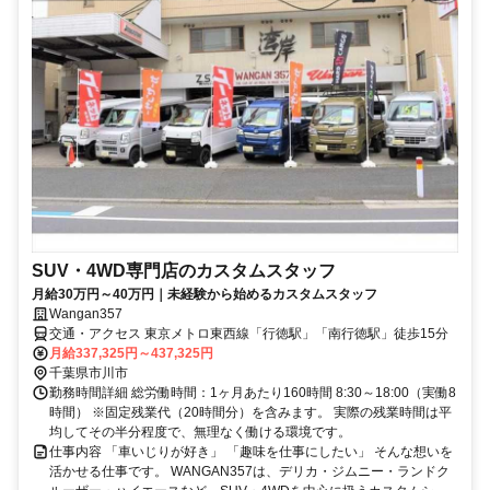
SUV・4WD専門店のカスタムスタッフ
月給30万円～40万円｜未経験から始めるカスタムスタッフ
Wangan357
交通・アクセス 東京メトロ東西線「行徳駅」「南行徳駅」徒歩15分
月給337,325円～437,325円
千葉県市川市
勤務時間詳細 総労働時間：1ヶ月あたり160時間 8:30～18:00（実働8
時間） ※固定残業代（20時間分）を含みます。 実際の残業時間は平
均してその半分程度で、無理なく働ける環境です。
仕事内容 「車いじりが好き」 「趣味を仕事にしたい」 そんな想いを
活かせる仕事です。 WANGAN357は、デリカ・ジムニー・ランドク