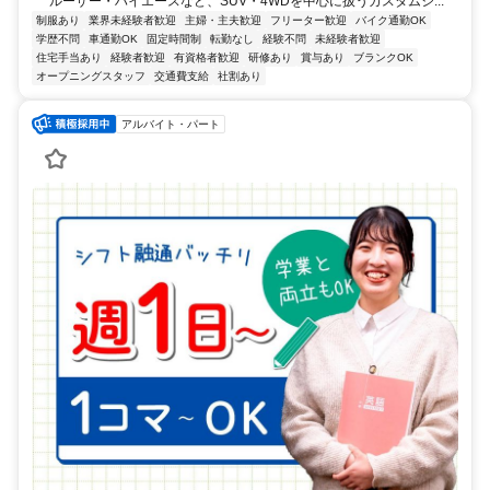
ルーザー・ハイエースなど、SUV・4WDを中心に扱うカスタムシ...
制服あり
業界未経験者歓迎
主婦・主夫歓迎
フリーター歓迎
バイク通勤OK
学歴不問
車通勤OK
固定時間制
転勤なし
経験不問
未経験者歓迎
住宅手当あり
経験者歓迎
有資格者歓迎
研修あり
賞与あり
ブランクOK
オープニングスタッフ
交通費支給
社割あり
アルバイト・パート