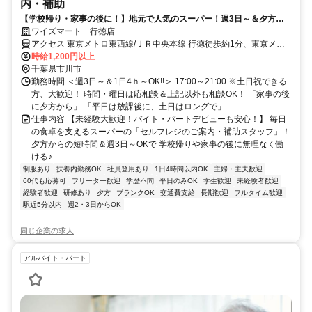
内・補助
【学校帰り・家事の後に！】地元で人気のスーパー！週3日～＆夕方か
らの短時間！従業員割引あり
ワイズマート 行徳店
アクセス 東京メトロ東西線/ＪＲ中央本線 行徳徒歩約1分、東京メト
ロ東西線/ＪＲ中央本線 妙典南口徒歩約18分、東京メトロ東西線/ＪＲ
時給1,200円以上
中央本線 南行徳北口徒歩約21分 東西線「行徳駅」目の前！
千葉県市川市
勤務時間 ＜週3日～＆1日4ｈ～OK!!＞ 17:00～21:00 ※土日祝できる
方、大歓迎！ 時間・曜日は応相談＆上記以外も相談OK！ 「家事の後
に夕方から」 「平日は放課後に、土日はロングで」...
仕事内容 【未経験大歓迎！バイト・パートデビューも安心！】 毎日
の食卓を支えるスーパーの「セルフレジのご案内・補助スタッフ」！
夕方からの短時間＆週3日～OKで 学校帰りや家事の後に無理なく働
ける♪...
制服あり
扶養内勤務OK
社員登用あり
1日4時間以内OK
主婦・主夫歓迎
60代も応募可
フリーター歓迎
学歴不問
平日のみOK
学生歓迎
未経験者歓迎
経験者歓迎
研修あり
夕方
ブランクOK
交通費支給
長期歓迎
フルタイム歓迎
駅近5分以内
週2・3日からOK
同じ企業の求人
アルバイト・パート