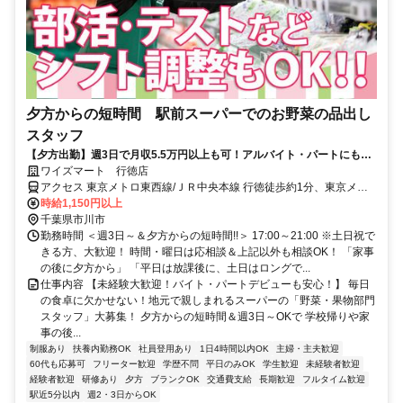
夕方からの短時間 駅前スーパーでのお野菜の品出し
スタッフ
【夕方出勤】週3日で月収5.5万円以上も可！アルバイト・パートにも賞
与あり！お得な社割で家計も大助かり♪
ワイズマート 行徳店
アクセス 東京メトロ東西線/ＪＲ中央本線 行徳徒歩約1分、東京メト
ロ東西線/ＪＲ中央本線 妙典南口徒歩約18分、東京メトロ東西線/ＪＲ
時給1,150円以上
中央本線 南行徳北口徒歩約21分 東西線「行徳駅」目の前！
千葉県市川市
勤務時間 ＜週3日～＆夕方からの短時間!!＞ 17:00～21:00 ※土日祝で
きる方、大歓迎！ 時間・曜日は応相談＆上記以外も相談OK！ 「家事
の後に夕方から」 「平日は放課後に、土日はロングで...
仕事内容 【未経験大歓迎！バイト・パートデビューも安心！】 毎日
の食卓に欠かせない！地元で親しまれるスーパーの「野菜・果物部門
スタッフ」大募集！ 夕方からの短時間＆週3日～OKで 学校帰りや家
事の後...
制服あり
扶養内勤務OK
社員登用あり
1日4時間以内OK
主婦・主夫歓迎
60代も応募可
フリーター歓迎
学歴不問
平日のみOK
学生歓迎
未経験者歓迎
経験者歓迎
研修あり
夕方
ブランクOK
交通費支給
長期歓迎
フルタイム歓迎
駅近5分以内
週2・3日からOK