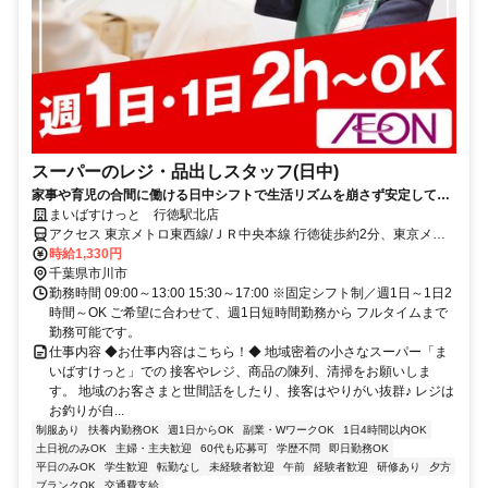
スーパーのレジ・品出しスタッフ(日中)
家事や育児の合間に働ける日中シフトで生活リズムを崩さず安定して働
きませんか？レジや品出しなど基本業務からスタートできるのでブラン
まいばすけっと 行徳駅北店
クがある方や未経験の方も安心！
アクセス 東京メトロ東西線/ＪＲ中央本線 行徳徒歩約2分、東京メト
ロ東西線/ＪＲ中央本線 妙典北口徒歩約18分、東京メトロ東西線/ＪＲ
時給1,330円
中央本線 南行徳北口徒歩約23分 ★週1日～OK ★日祝時給50円UP
千葉県市川市
勤務時間 09:00～13:00 15:30～17:00 ※固定シフト制／週1日～1日2
時間～OK ご希望に合わせて、週1日短時間勤務から フルタイムまで
勤務可能です。
仕事内容 ◆お仕事内容はこちら！◆ 地域密着の小さなスーパー「ま
いばすけっと」での 接客やレジ、商品の陳列、清掃をお願いしま
す。 地域のお客さまと世間話をしたり、接客はやりがい抜群♪ レジは
お釣りが自...
制服あり
扶養内勤務OK
週1日からOK
副業・WワークOK
1日4時間以内OK
土日祝のみOK
主婦・主夫歓迎
60代も応募可
学歴不問
即日勤務OK
平日のみOK
学生歓迎
転勤なし
未経験者歓迎
午前
経験者歓迎
研修あり
夕方
ブランクOK
交通費支給