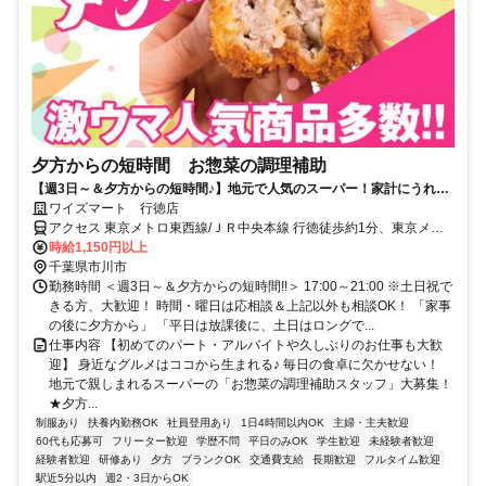
夕方からの短時間 お惣菜の調理補助
【週3日～＆夕方からの短時間♪】地元で人気のスーパー！家計にうれし
い従業員割引あり
ワイズマート 行徳店
アクセス 東京メトロ東西線/ＪＲ中央本線 行徳徒歩約1分、東京メト
ロ東西線/ＪＲ中央本線 妙典南口徒歩約18分、東京メトロ東西線/ＪＲ
時給1,150円以上
中央本線 南行徳北口徒歩約21分 東西線「行徳駅」目の前！
千葉県市川市
勤務時間 ＜週3日～＆夕方からの短時間!!＞ 17:00～21:00 ※土日祝で
きる方、大歓迎！ 時間・曜日は応相談＆上記以外も相談OK！ 「家事
の後に夕方から」 「平日は放課後に、土日はロングで...
仕事内容 【初めてのパート・アルバイトや久しぶりのお仕事も大歓
迎】 身近なグルメはココから生まれる♪ 毎日の食卓に欠かせない！
地元で親しまれるスーパーの「お惣菜の調理補助スタッフ」大募集！
★夕方...
制服あり
扶養内勤務OK
社員登用あり
1日4時間以内OK
主婦・主夫歓迎
60代も応募可
フリーター歓迎
学歴不問
平日のみOK
学生歓迎
未経験者歓迎
経験者歓迎
研修あり
夕方
ブランクOK
交通費支給
長期歓迎
フルタイム歓迎
駅近5分以内
週2・3日からOK