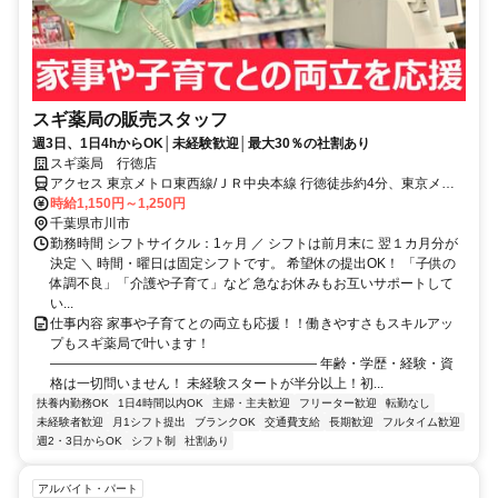
スギ薬局の販売スタッフ
週3日、1日4hからOK│未経験歓迎│最大30％の社割あり
スギ薬局 行徳店
アクセス 東京メトロ東西線/ＪＲ中央本線 行徳徒歩約4分、東京メト
ロ東西線/ＪＲ中央本線 妙典北口徒歩約15分、東京メトロ東西線/ＪＲ
時給1,150円～1,250円
中央本線 南行徳北口徒歩約24分
千葉県市川市
勤務時間 シフトサイクル：1ヶ月 ／ シフトは前月末に 翌１カ月分が
決定 ＼ 時間・曜日は固定シフトです。 希望休の提出OK！ 「子供の
体調不良」「介護や子育て」など 急なお休みもお互いサポートして
い...
仕事内容 家事や子育てとの両立も応援！！働きやすさもスキルアッ
プもスギ薬局で叶います！
―――――――――――――――――――― 年齢・学歴・経験・資
格は一切問いません！ 未経験スタートが半分以上！初...
扶養内勤務OK
1日4時間以内OK
主婦・主夫歓迎
フリーター歓迎
転勤なし
未経験者歓迎
月1シフト提出
ブランクOK
交通費支給
長期歓迎
フルタイム歓迎
週2・3日からOK
シフト制
社割あり
アルバイト・パート