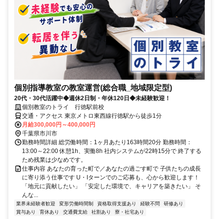
個別指導教室の教室運営(総合職_地域限定型)
20代・30代活躍中◆週休2日制・年休120日◆未経験歓迎！
個別教室のトライ 行徳駅前校
交通・アクセス 東京メトロ東西線行徳駅から徒歩1分
月給300,000円～400,000円
千葉県市川市
勤務時間詳細 総労働時間：1ヶ月あたり163時間20分 勤務時間：
13:00～22:00 休憩1h、実働8h 社内システムが22時15分で 終了する
ため残業は少なめです。
仕事内容 あなたの育った町で／あなたの過ごす町で 子供たちの成長
に寄り添う仕事です U・Iターンでのご応募も、心から歓迎します！
「地元に貢献したい」 「安定した環境で、キャリアを築きたい」 そ
んな...
業界未経験者歓迎
変形労働時間制
資格取得支援あり
経験不問
研修あり
賞与あり
育休あり
交通費支給
社割あり
寮・社宅あり