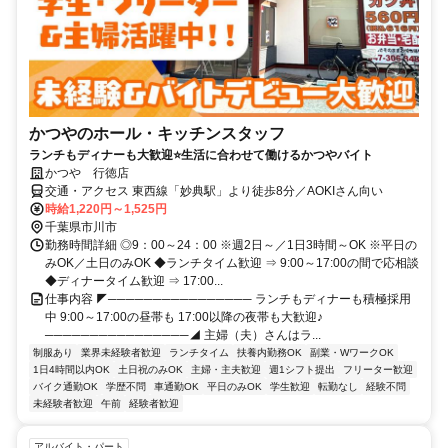
かつやのホール・キッチンスタッフ
ランチもディナーも大歓迎⭐生活に合わせて働けるかつやバイト
かつや 行徳店
交通・アクセス 東西線「妙典駅」より徒歩8分／AOKIさん向い
時給1,220円～1,525円
千葉県市川市
勤務時間詳細 ◎9：00～24：00 ※週2日～／1日3時間～OK ※平日の
みOK／土日のみOK ◆ランチタイム歓迎 ⇒ 9:00～17:00の間で応相談
◆ディナータイム歓迎 ⇒ 17:00...
仕事内容 ◤──────────────── ランチもディナーも積極採用
中 9:00～17:00の昼帯も 17:00以降の夜帯も大歓迎♪
────────────────◢ 主婦（夫）さんはラ...
制服あり
業界未経験者歓迎
ランチタイム
扶養内勤務OK
副業・WワークOK
1日4時間以内OK
土日祝のみOK
主婦・主夫歓迎
週1シフト提出
フリーター歓迎
バイク通勤OK
学歴不問
車通勤OK
平日のみOK
学生歓迎
転勤なし
経験不問
未経験者歓迎
午前
経験者歓迎
アルバイト・パート