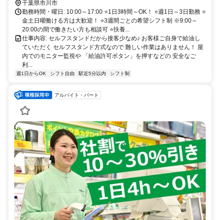
千葉県市川市
勤務時間・曜日: 10:00～17:00 ⭐1日3時間～OK！ ⭐週1日～3日勤務 ⭐
金土日曜働ける方は大歓迎！ ⭐3週間ごとの希望シフト制 ※9:00～
20:00の間で働きたい方も相談可 ⭐扶養...
仕事内容: セルフスタンドだから接客少なめ♪ お客様ご自身で給油し
ていただく セルフスタンド方式なので 難しい作業はありません！ 屋
内でのモニター監視や 「給油許可ボタン」を押すなどの 安全なご
利...
週1日からOK
シフト自由
駅近5分以内
シフト制
アルバイト・パート