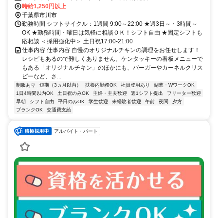
時給1,250円以上
千葉県市川市
勤務時間 シフトサイクル：1週間 9:00～22:00 ★週3日～・3時間～
OK ★勤務時間・曜日は気軽に相談ＯＫ！シフト自由 ★固定シフトも
応相談 ＜採用強化中＞ 土日祝17:00-21:00
仕事内容 仕事内容 自慢のオリジナルチキンの調理をお任せします！
レシピもあるので難しくありません。ケンタッキーの看板メニューで
もある「オリジナルチキン」のほかにも、バーガーやカーネルクリス
ピーなど、さ...
制服あり
短期（3ヵ月以内）
扶養内勤務OK
社員登用あり
副業・WワークOK
1日4時間以内OK
土日祝のみOK
主婦・主夫歓迎
週1シフト提出
フリーター歓迎
早朝
シフト自由
平日のみOK
学生歓迎
未経験者歓迎
午前
夜間
夕方
ブランクOK
交通費支給
アルバイト・パート