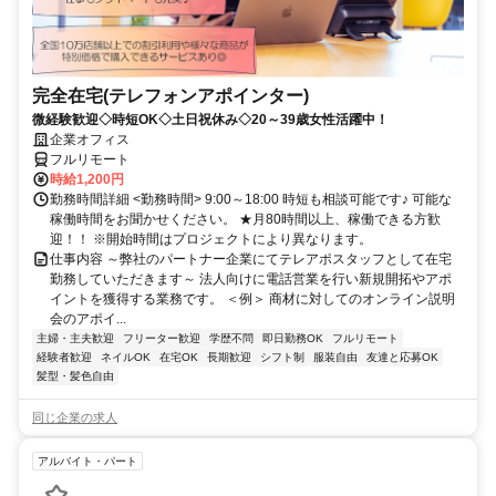
完全在宅(テレフォンアポインター)
微経験歓迎◇時短OK◇土日祝休み◇20～39歳女性活躍中！
企業オフィス
フルリモート
時給1,200円
勤務時間詳細 <勤務時間> 9:00～18:00 時短も相談可能です♪ 可能な
稼働時間をお聞かせください。 ★月80時間以上、稼働できる方歓
迎！！ ※開始時間はプロジェクトにより異なります。
仕事内容 ～弊社のパートナー企業にてテレアポスタッフとして在宅
勤務していただきます～ 法人向けに電話営業を行い新規開拓やアポ
イントを獲得する業務です。 ＜例＞ 商材に対してのオンライン説明
会のアポイ...
主婦・主夫歓迎
フリーター歓迎
学歴不問
即日勤務OK
フルリモート
経験者歓迎
ネイルOK
在宅OK
長期歓迎
シフト制
服装自由
友達と応募OK
髪型・髪色自由
同じ企業の求人
アルバイト・パート