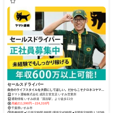
セールスドライバー
自分のライフスタイルを大切にしてほしい。だからこそクロネコヤマト
は収入も休日も充実
ヤマト運輸株式会社 成田主管支店 いすみ営業所
通勤情報 いすみ鉄道「国吉駅」より徒歩11分
月給211,590円～224,310円
千葉県いすみ市
勤務時間 ●1日所定時間 8時間 /週所定40時間 ●月間所定時間は 165時