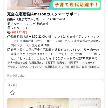
完全在宅勤務|Amazonカスタマーサポート
面接～入社までフルリモート！/1260705400
アルティウスリンク株式会社
フルリモート
時給1,200円
勤務時間詳細 ⏩8:50-22:00の間でシフト制 ※会社指定シフト 《シフ
ト例》実働8時間 ・8:50-18:00 ・12:50-22:00 ※健康管理のため勤務
間インターバル 設定あり ※所...
仕事内容 ✨人気の完全在宅勤務✨ 通勤ゼロでストレスフリー 自分の
時間にゆとりが持てます♪ ✅リモートでもしっかりサポート！ 「困っ
た」「どうしよう」と思ったら すぐにチャットで相談OK 業務中の...
業界未経験者歓迎
社員登用あり
学歴不問
転勤なし
経験不問
フルリモート
研修あり
在宅OK
ブランクOK
交通費支給
シフト制
服装自由
髪型・髪色自由
同じ企業の求人
正社員