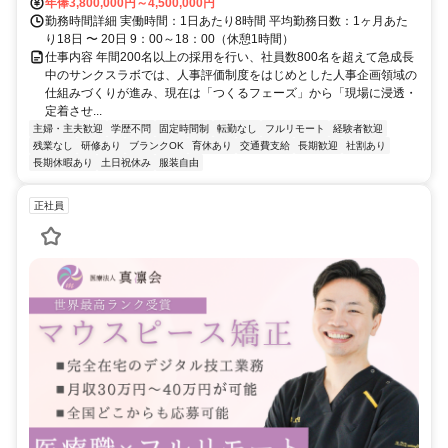
年俸3,800,000円～4,500,000円
勤務時間詳細 実働時間：1日あたり8時間 平均勤務日数：1ヶ月あた
り18日 〜 20日 9：00～18：00（休憩1時間）
仕事内容 年間200名以上の採用を行い、社員数800名を超えて急成長
中のサンクスラボでは、人事評価制度をはじめとした人事企画領域の
仕組みづくりが進み、現在は「つくるフェーズ」から「現場に浸透・
定着させ...
主婦・主夫歓迎
学歴不問
固定時間制
転勤なし
フルリモート
経験者歓迎
残業なし
研修あり
ブランクOK
育休あり
交通費支給
長期歓迎
社割あり
長期休暇あり
土日祝休み
服装自由
正社員