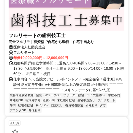
フルリモートの歯科技工士
完全フルリモ｜有資格で自宅から勤務！住宅手当あり
医療法人社団真凛会
フルリモート
年俸10,000,000円～12,000,000円
勤務時間詳細 総労働時間：1週あたり40時間 9:00～13:00／14:30～
18:30（休憩90分） ※月～土曜日 9:00～13:00／14:00～18:00（休憩
60分） ※日曜日・祝日 ...
仕事内容 ＼＼当院のアピールポイント／／ ⭐完全在宅 ⭐週休3日も相
談可能 ⭐賞与年4回 ⭐全国80医院以上の安定基盤 ✅仕事内容 ￣￣￣￣
￣￣￣￣￣￣￣￣￣￣￣￣￣ ・スキャンデータに基づいた初...
業界未経験者歓迎
副業・WワークOK
フリーター歓迎
バイク通勤OK
学歴不問
車通勤OK
職場見学可
経験不問
未経験者歓迎
住宅手当あり
フルリモート
午前
経験者歓迎
ネイルOK
残業なし
有資格者歓迎
研修あり
夕方
ブランクOK
育休あり
正社員