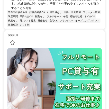
す。 地域貢献に関りながら、子育てと仕事のライフスタイルを確立
することが可能...
業界未経験者歓迎
扶養内勤務OK
社員登用あり
主婦・主夫歓迎
フリーター歓迎
学歴不問
平日のみOK
転勤なし
フルリモート
午前
経験者歓迎
ネイルOK
残業なし
月1シフト提出
研修あり
在宅OK
ブランクOK
オープニングスタッフ
長期歓迎
シフト制
契約社員