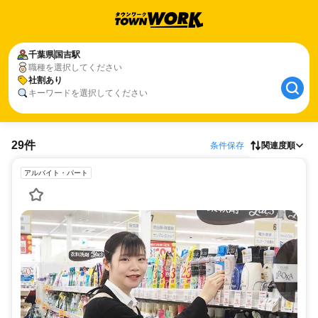
千葉県
国吉駅
職種を選択してください
社割あり
キーワードを選択してください
29件
条件保存
関連度順
アルバイト・パート