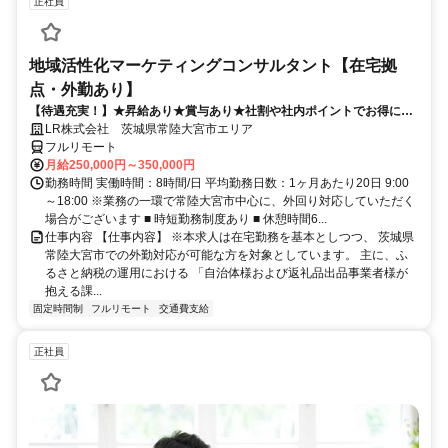
正社員
地域活性化マーケティングコンサルタント【在宅拠
点・外勤あり】
【待遇充実！】★昇給あり★賞与あり★社割や社内ポイントでお得に買
い物も！
LR株式会社 茨城県常陸大宮市エリア
フルリモート
月給250,000円～350,000円
勤務時間 実働時間：8時間/日 平均勤務日数：1ヶ月あたり20日 9:00
～18:00 ※業務の一環で常陸大宮市中心に、外回り対応していただく
場合がございます ■ 時短勤務制度あり ■ 休憩時間6...
仕事内容 【仕事内容】 ※本求人は在宅勤務を基本としつつ、 茨城県
常陸大宮市での外勤対応が可能な方を対象としています。 主に、ふ
るさと納税の運用における 「自治体様および返礼品出品事業者様が
抱える課...
固定時間制
フルリモート
交通費支給
正社員