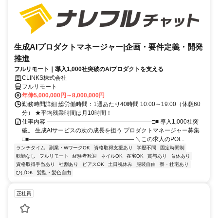
生成AIプロダクトマネージャー|企画・要件定義・開発
推進
フルリモート｜導入1,000社突破のAIプロダクトを支える
CLINKS株式会社
フルリモート
年俸5,000,000円～8,000,000円
勤務時間詳細 総労働時間：1週あたり40時間 10:00～19:00（休憩60
分） ★平均残業時間は月10時間！
仕事内容 ――――――――――――――――――□■ 導入1,000社突
破。 生成AIサービスの次の成長を担う プロダクトマネージャー募集
□■―――――――――――――――――― ＼この求人のPOI...
ランチタイム
副業・WワークOK
資格取得支援あり
学歴不問
固定時間制
転勤なし
フルリモート
経験者歓迎
ネイルOK
在宅OK
賞与あり
育休あり
資格取得手当あり
社割あり
ピアスOK
土日祝休み
服装自由
寮・社宅あり
ひげOK
髪型・髪色自由
正社員