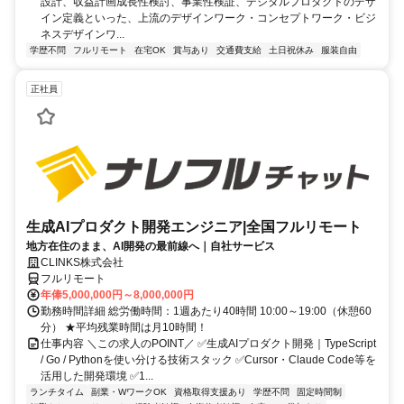
設計、収益計画成長性検討、事業性検証、デジタルプロダクトのデザ
イン定義といった、上流のデザインワーク・コンセプトワーク・ビジ
ネスデザインワ...
学歴不問
フルリモート
在宅OK
賞与あり
交通費支給
土日祝休み
服装自由
正社員
生成AIプロダクト開発エンジニア|全国フルリモート
地方在住のまま、AI開発の最前線へ｜自社サービス
CLINKS株式会社
フルリモート
年俸5,000,000円～8,000,000円
勤務時間詳細 総労働時間：1週あたり40時間 10:00～19:00（休憩60
分） ★平均残業時間は月10時間！
仕事内容 ＼この求人のPOINT／ ✅生成AIプロダクト開発｜TypeScript
/ Go / Pythonを使い分ける技術スタック ✅Cursor・Claude Code等を
活用した開発環境 ✅1...
ランチタイム
副業・WワークOK
資格取得支援あり
学歴不問
固定時間制