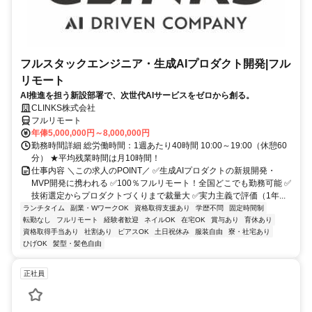
フルスタックエンジニア・生成AIプロダクト開発|フル
リモート
AI推進を担う新設部署で、次世代AIサービスをゼロから創る。
CLINKS株式会社
フルリモート
年俸5,000,000円～8,000,000円
勤務時間詳細 総労働時間：1週あたり40時間 10:00～19:00（休憩60
分） ★平均残業時間は月10時間！
仕事内容 ＼この求人のPOINT／ ✅生成AIプロダクトの新規開発・
MVP開発に携われる ✅100％フルリモート！全国どこでも勤務可能 ✅
技術選定からプロダクトづくりまで裁量大 ✅実力主義で評価（1年...
ランチタイム
副業・WワークOK
資格取得支援あり
学歴不問
固定時間制
転勤なし
フルリモート
経験者歓迎
ネイルOK
在宅OK
賞与あり
育休あり
資格取得手当あり
社割あり
ピアスOK
土日祝休み
服装自由
寮・社宅あり
ひげOK
髪型・髪色自由
正社員