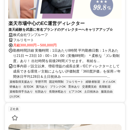
楽天市場中心のEC運営ディレクター
楽天経験を武器に有名ブランドのディレクターへキャリアアップ☆
株式会社ワンプルーフ
フルリモート
月給300,000円～500,000円
勤務時間詳細 実働時間：1日あたり8時間 平均勤務日数：1ヶ月あた
り21日 〜 23日 10：00～19：00（実働8時間） ＊柔軟な「ズレ勤制
度」あり！ 出社時間を前後2時間ズラせます。 有給を...
仕事内容 ✅設立以来、増収増益の成長企業 ✅ECディレクターとして
成長できる環境 ✅主観によらない評価制度「360度評価」を採用 ✅年
間休日平均128日＆土日祝休み ―――――――――――――...
資格取得支援あり
学歴不問
固定時間制
フルリモート
経験者歓迎
ネイルOK
研修あり
在宅OK
賞与あり
ブランクOK
育休あり
交通費支給
長期歓迎
資格取得手当あり
社割あり
長期休暇あり
ピアスOK
土日祝休み
服装自由
ひげOK
正社員