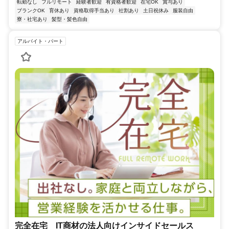
転勤なし
フルリモート
経験者歓迎
有資格者歓迎
在宅OK
賞与あり
ブランクOK
育休あり
資格取得手当あり
社割あり
土日祝休み
服装自由
寮・社宅あり
髪型・髪色自由
アルバイト・パート
完全在宅 IT商材の法人向けインサイドセールス