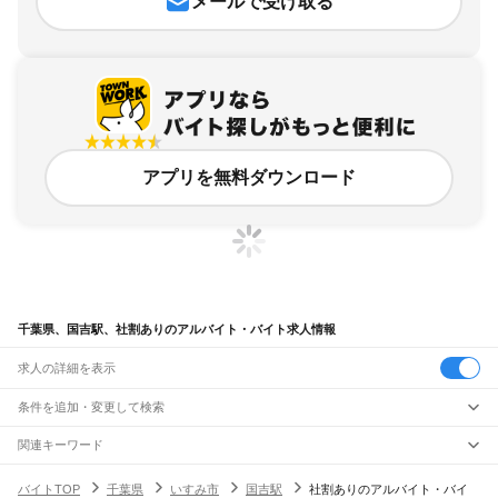
メールで受け取る
アプリを無料ダウンロード
千葉県、国吉駅、社割ありのアルバイト・バイト求人情報
求人の詳細を表示
条件を追加・変更して検索
市区町村を追加・変更
関連キーワード
完全在宅ワーク 全国
シール貼り 在宅
現在地周辺
ガチャガチャ
犬カフェ
千葉県
駅を追加・変更
バイトTOP
千葉県
いすみ市
国吉駅
社割ありのアルバイト・バイ
千葉県
すべて