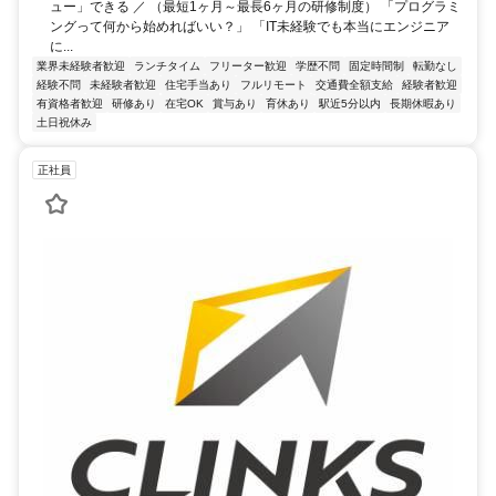
ュー」できる ／ （最短1ヶ月～最長6ヶ月の研修制度） 「プログラミ
ングって何から始めればいい？」 「IT未経験でも本当にエンジニア
に...
業界未経験者歓迎
ランチタイム
フリーター歓迎
学歴不問
固定時間制
転勤なし
経験不問
未経験者歓迎
住宅手当あり
フルリモート
交通費全額支給
経験者歓迎
有資格者歓迎
研修あり
在宅OK
賞与あり
育休あり
駅近5分以内
長期休暇あり
土日祝休み
正社員