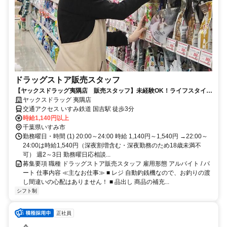
ドラッグストア販売スタッフ
【ヤックスドラッグ夷隅店 販売スタッフ】未経験OK！ライフスタイル
に合わせて働けます◎
ヤックスドラッグ 夷隅店
交通アクセス いすみ鉄道 国吉駅 徒歩3分
時給1,140円以上
千葉県いすみ市
勤務曜日・時間 (1) 20:00～24:00 時給 1,140円～1,540円 →22:00～
24:00は時給1,540円（深夜割増含む・深夜勤務のため18歳未満不
可） 週2～3日 勤務曜日応相談...
募集要項 職種 ドラッグストア販売スタッフ 雇用形態 アルバイト / パ
ート 仕事内容 ≪主なお仕事≫ ■ レジ 自動釣銭機なので、お釣りの渡
し間違いの心配はありません！ ■ 品出し 商品の補充...
シフト制
正社員