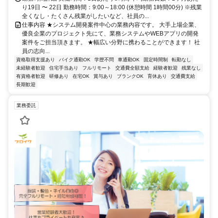
り19日 〜 22日 勤務時間：9:00～18:00 (休憩時間 1時間00分) ※残業
全くなし・たくさん残業がしたいなど、社員の...
仕事内容 ★システム開発案件中心の業務内容です。 大手上場企業、
優良企業のプロジェクト先にて、業務システムやWEBアプリの開発
案件をご担当頂きます。 ★幅広い分野に携わることができます！ 社
員の志向...
資格取得支援あり
バイク通勤OK
学歴不問
車通勤OK
固定時間制
転勤なし
未経験者歓迎
住宅手当あり
フルリモート
交通費全額支給
経験者歓迎
残業なし
有資格者歓迎
研修あり
在宅OK
賞与あり
ブランクOK
育休あり
交通費支給
長期歓迎
業務委託