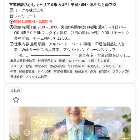
営業経験活かしキャリア＆収入UP！平日×週4～私生活と両立◎
リーグル株式会社
フルリモート
時給1,600円～2,620円
勤務時間詳細 9:00～18:00 (実働8時間/休憩1時間) 週4日～/1日7h～
OK 週5日/1日8hフルタイム歓迎 【1日の流れの例】 9:00 リモートで
業務開始、チーム朝礼 ▼ 12:00...
仕事内容 雇用形態：アルバイト・パート 職種：IT/通信製品法人営
業、Webサービス法人営業、アウトバウンドコールスタッフ
┏○o。.。──────────────┓ ＜完全在宅＞営業経験を活かし...
業界未経験者歓迎
社員登用あり
副業・WワークOK
主婦・主夫歓迎
フリーター歓迎
学歴不問
固定時間制
平日のみOK
転勤なし
フルリモート
午前
経験者歓迎
ネイルOK
有資格者歓迎
研修あり
夕方
在宅OK
ブランクOK
長期歓迎
フルタイム歓迎
正社員