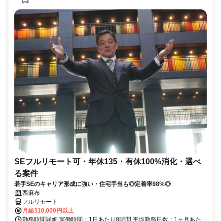
SEフルリモート可・年休135・有休100%消化・選べ
る案件
若手SEのキャリア形成に強い・住宅手当も◎定着率98%◎
西麻布
フルリモート
月給310,000円以上
勤務時間詳細 実働時間：1日あたり8時間 平均勤務日数：1ヶ月あた