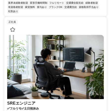
業界未経験者歓迎
変形労働時間制
フルリモート
交通費全額支給
経験者歓迎
有資格者歓迎
家賃無料
賞与あり
ブランクOK
交通費支給
資格取得手当あり
社割あり
正社員
SREエンジニア
✅フルリモ✅土日祝休み