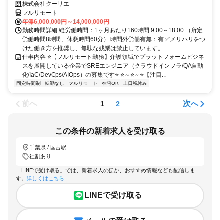
株式会社クーリエ
フルリモート
年俸6,000,000円～14,000,000円
勤務時間詳細 総労働時間：1ヶ月あたり160時間 9:00～18:00 （所定
労働時間8時間、休憩時間60分） 時間外労働有無：有 ✅メリハリをつ
けた働き方を推奨し、無駄な残業は禁止しています。
仕事内容 ⭐【フルリモート勤務】介護領域でプラットフォームビジネ
スを展開している企業でSREエンジニア（クラウドインフラ/QA自動
化/IaC/DevOps/AIOps）の募集です⭐ ⭐～⭐～⭐【注目...
固定時間制
転勤なし
フルリモート
在宅OK
土日祝休み
前へ
次へ
1
2
この条件の新着求人を受け取る
千葉県 / 国吉駅
社割あり
「LINEで受け取る」では、新着求人のほか、おすすめ情報なども配信しま
す。
詳しくはこちら
LINEで受け取る