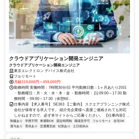
クラウドアプリケーション開発エンジニア
クラウドアプリケーション開発エンジニア
東京エレクトロン デバイス株式会社
フルリモート
月給319,000円～459,000円
勤務時間 実働時間：7時間30分/日 平均勤務日数：1ヶ月あたり20日
・勤務曜日：月・火・水・木・金 ・勤務時間： [1] 09:00～17:30 勤
務時間 ・09:00～17:30（休憩60...
仕事内容 【求人番号】 SE363 【ご案内】 スクエアプランニング株式
会社が保有する求人です。 紹介先企業様へ直接ご連絡されても対応
しかねますので、必ず本サイトからご応募ください。 【仕事内容】...
制服あり
学歴不問
車通勤OK
固定時間制
職場見学可
フルリモート
在宅OK
賞与あり
育休あり
交通費支給
社割あり
土日祝休み