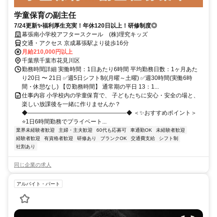
学童保育の副主任
7/24更新✨福利厚生充実！年休120日以上！研修制度◎
幕張南小学校アフタースクール (株)理究キッズ
交通・アクセス 京成幕張駅より徒歩16分
月給210,000円以上
千葉県千葉市花見川区
勤務時間詳細 実働時間：1日あたり6時間 平均勤務日数：1ヶ月あた
り20日 〜 21日 ✅週5日シフト制(月曜～土曜) ✅週30時間(実働6時
間・休憩なし) 【⏰勤務時間】 通常期の平日 13：1...
仕事内容 小学校内の学童保育で、 子どもたちに安心・安全の場と、
楽しい放課後を一緒に作りませんか？
◆―――――――――――――――――◆ ＜✨おすすめポイント＞
⭐1日6時間勤務でプライベート...
業界未経験者歓迎
主婦・主夫歓迎
60代も応募可
車通勤OK
未経験者歓迎
経験者歓迎
有資格者歓迎
研修あり
ブランクOK
交通費支給
シフト制
社割あり
同じ企業の求人
アルバイト・パート