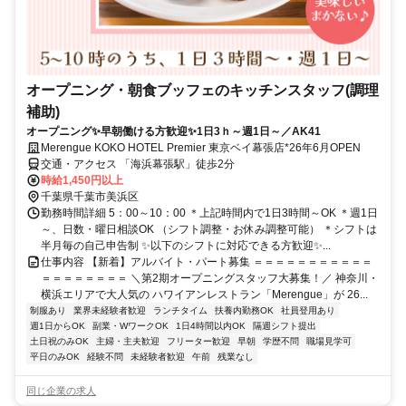
オープニング・朝食ブッフェのキッチンスタッフ(調理
補助)
オープニング✨早朝働ける方歓迎✨1日3ｈ～週1日～／AK41
Merengue KOKO HOTEL Premier 東京ベイ幕張店*26年6月OPEN
交通・アクセス 「海浜幕張駅」徒歩2分
時給1,450円以上
千葉県千葉市美浜区
勤務時間詳細 5：00～10：00 ＊上記時間内で1日3時間～OK ＊週1日
～、日数・曜日相談OK （シフト調整・お休み調整可能） ＊シフトは
半月毎の自己申告制 ✨以下のシフトに対応できる方歓迎✨...
仕事内容 【新着】アルバイト・パート募集 ＝＝＝＝＝＝＝＝＝＝＝
＝＝＝＝＝＝＝＝ ＼第2期オープニングスタッフ大募集！／ 神奈川・
横浜エリアで大人気の ハワイアンレストラン「Merengue」が 26...
制服あり
業界未経験者歓迎
ランチタイム
扶養内勤務OK
社員登用あり
週1日からOK
副業・WワークOK
1日4時間以内OK
隔週シフト提出
土日祝のみOK
主婦・主夫歓迎
フリーター歓迎
早朝
学歴不問
職場見学可
平日のみOK
経験不問
未経験者歓迎
午前
残業なし
同じ企業の求人