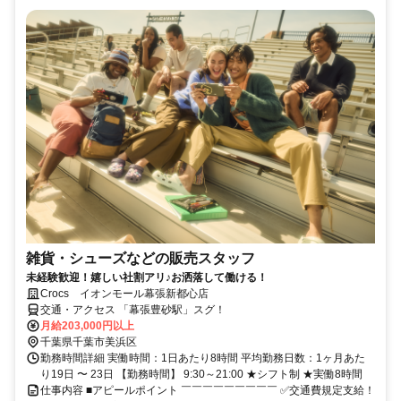
雑貨・シューズなどの販売スタッフ
未経験歓迎！嬉しい社割アリ♪お洒落して働ける！
Crocs イオンモール幕張新都心店
交通・アクセス 「幕張豊砂駅」スグ！
月給203,000円以上
千葉県千葉市美浜区
勤務時間詳細 実働時間：1日あたり8時間 平均勤務日数：1ヶ月あた
り19日 〜 23日 【勤務時間】 9:30～21:00 ★シフト制 ★実働8時間
仕事内容 ■アピールポイント ￣￣￣￣￣￣￣￣￣ ✅交通費規定支給！