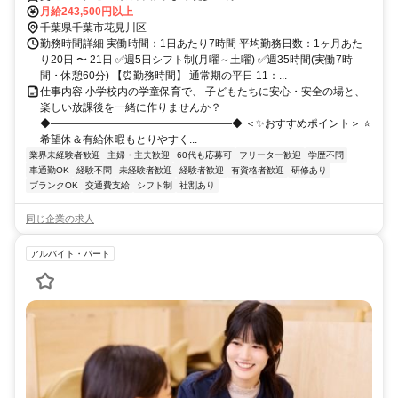
月給243,500円以上
千葉県千葉市花見川区
勤務時間詳細 実働時間：1日あたり7時間 平均勤務日数：1ヶ月あた
り20日 〜 21日 ✅週5日シフト制(月曜～土曜) ✅週35時間(実働7時
間・休憩60分) 【⏰勤務時間】 通常期の平日 11：...
仕事内容 小学校内の学童保育で、 子どもたちに安心・安全の場と、
楽しい放課後を一緒に作りませんか？
◆―――――――――――――――――◆ ＜✨おすすめポイント＞ ⭐
希望休＆有給休暇もとりやすく...
業界未経験者歓迎
主婦・主夫歓迎
60代も応募可
フリーター歓迎
学歴不問
車通勤OK
経験不問
未経験者歓迎
経験者歓迎
有資格者歓迎
研修あり
ブランクOK
交通費支給
シフト制
社割あり
同じ企業の求人
アルバイト・パート