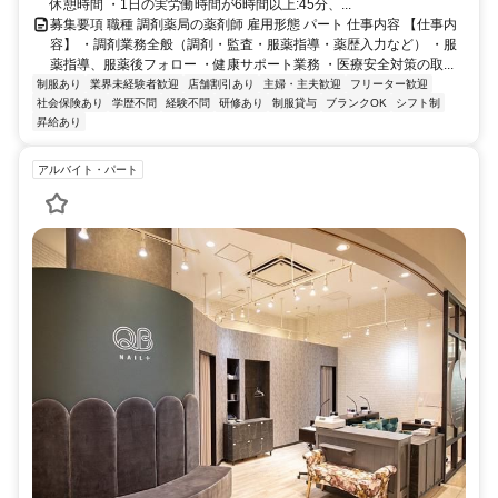
休憩時間 ・1日の実労働時間が6時間以上:45分、...
募集要項 職種 調剤薬局の薬剤師 雇用形態 パート 仕事内容 【仕事内
容】 ・調剤業務全般（調剤・監査・服薬指導・薬歴入力など） ・服
薬指導、服薬後フォロー ・健康サポート業務 ・医療安全対策の取...
制服あり
業界未経験者歓迎
店舗割引あり
主婦・主夫歓迎
フリーター歓迎
社会保険あり
学歴不問
経験不問
研修あり
制服貸与
ブランクOK
シフト制
昇給あり
アルバイト・パート