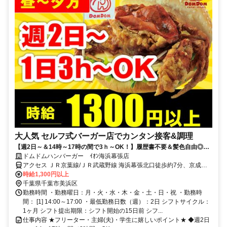
大人気 セルフ式バーガー店でカンタン接客&調理
【週2日～＆14時～17時の間で3ｈ～OK！】履歴書不要＆髪色自由◎扶
養内で働きたい方、Wワークで働きたい方はぜひ♪
ドムドムハンバーガー ｲｵﾝ海浜幕張店
アクセス ＪＲ京葉線/ＪＲ武蔵野線 海浜幕張北口徒歩約7分、京成千
葉線 京成幕張徒歩約21分、ＪＲ総武本線 幕張南口徒歩約21分
時給1,300円以上
千葉県千葉市美浜区
勤務時間 ・勤務曜日：月・火・水・木・金・土・日・祝 ・勤務時
間： [1] 14:00～17:00 ・最低勤務日数（週）：2日 シフトサイクル：
1ヶ月 シフト提出期限：シフト開始の15日前 シフ...
仕事内容 ★フリーター・主婦(夫)・学生に嬉しいポイント★ ◆週2日