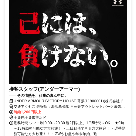
接客スタッフ(アンダーアーマー)
—— その情熱を、仕事の真ん中に。
UNDER ARMOUR FACTORY HOUSE 幕張(11900001)(株式会社ドー
ム)
交通アクセス 最寄駅：海浜幕張駅 ＊三井アウトレットパーク幕張内
時給1,200円以上
での勤務です！ 【交通アクセス】 各線「海浜幕張駅」から徒歩1分
千葉県千葉市美浜区
勤務時間 シフト制 9:00～20:30 週2日以上、1日5時間～OK！ ★9時
～13時勤務可能な方大歓迎！ ・土日勤務できる方大歓迎！ ・遅番勤
務可能な方大歓迎！！ ・GWやお盆や年末年始、勤...