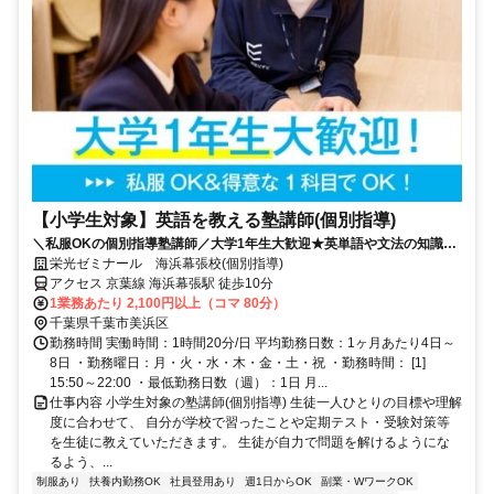
【小学生対象】英語を教える塾講師(個別指導)
＼私服OKの個別指導塾講師／大学1年生大歓迎★英単語や文法の知識を
活かそう♪教えることが好きな方歓迎！
栄光ゼミナール 海浜幕張校(個別指導)
アクセス 京葉線 海浜幕張駅 徒歩10分
1業務あたり 2,100円以上（コマ 80分）
千葉県千葉市美浜区
勤務時間 実働時間：1時間20分/日 平均勤務日数：1ヶ月あたり4日～
8日 ・勤務曜日：月・火・水・木・金・土・祝 ・勤務時間： [1]
15:50～22:00 ・最低勤務日数（週）：1日 月...
仕事内容 小学生対象の塾講師(個別指導) 生徒一人ひとりの目標や理解
度に合わせて、 自分が学校で習ったことや定期テスト・受験対策等
を生徒に教えていただきます。 生徒が自力で問題を解けるようにな
るよう、...
制服あり
扶養内勤務OK
社員登用あり
週1日からOK
副業・WワークOK