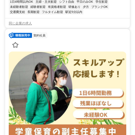
1日4時間以内OK
主婦・主夫歓迎
シフト自由
平日のみOK
学生歓迎
未経験者歓迎
経験者歓迎
有資格者歓迎
研修あり
夕方
ブランクOK
交通費支給
長期歓迎
フルタイム歓迎
駅近5分以内
同じ企業の求人
契約社員