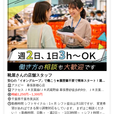
靴屋さんの店舗スタッフ
安心の「イオングループ」で働こう★履歴書不要で簡単スタート！週2
日～＆1日3h～ライフスタイルに合わせて無理なく勤務OK
アスビー 幕張新都心店
アクセス ＪＲ京葉線/ＪＲ武蔵野線 幕張豊砂徒歩約9分、ＪＲ京葉線/
ＪＲ武蔵野線 海浜幕張北口徒歩約20分、ＪＲ京葉線/ＪＲ武蔵野線 新
時給1,250円～1,300円
習志野南口徒歩約32分 「幕張豊砂」駅直結
千葉県千葉市美浜区
勤務時間 シフトサイクル：1ヶ月 シフト提出は月1回ですが、 変更希
望があればできる限り調整対応をしています。 まずはご相談くださ
い！ ＜勤務時間、日数＞ ・週2日～ ・1日3時間～ ＜シフト時間＞...