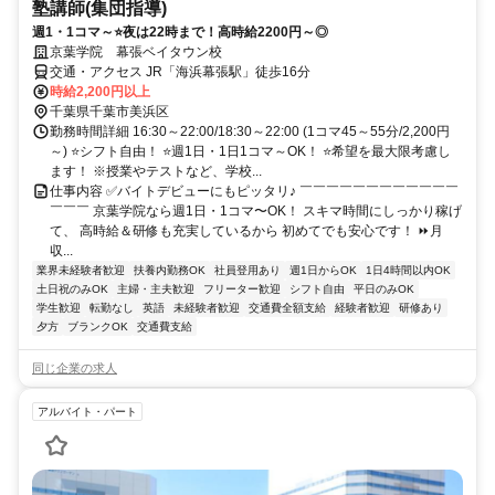
塾講師(集団指導)
週1・1コマ～⭐夜は22時まで！高時給2200円～◎
京葉学院 幕張ベイタウン校
交通・アクセス JR「海浜幕張駅」徒歩16分
時給2,200円以上
千葉県千葉市美浜区
勤務時間詳細 16:30～22:00/18:30～22:00 (1コマ45～55分/2,200円
～) ⭐シフト自由！ ⭐週1日・1日1コマ～OK！ ⭐希望を最大限考慮し
ます！ ※授業やテストなど、学校...
仕事内容 ✅バイトデビューにもピッタリ♪ ￣￣￣￣￣￣￣￣￣￣￣￣
￣￣￣ 京葉学院なら週1日・1コマ〜OK！ スキマ時間にしっかり稼げ
て、 高時給＆研修も充実しているから 初めてでも安心です！ ⏩月
収...
業界未経験者歓迎
扶養内勤務OK
社員登用あり
週1日からOK
1日4時間以内OK
土日祝のみOK
主婦・主夫歓迎
フリーター歓迎
シフト自由
平日のみOK
学生歓迎
転勤なし
英語
未経験者歓迎
交通費全額支給
経験者歓迎
研修あり
夕方
ブランクOK
交通費支給
同じ企業の求人
アルバイト・パート