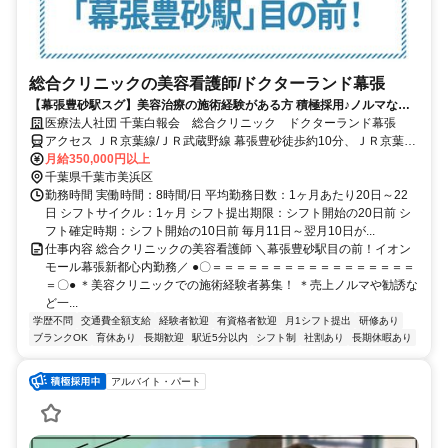
総合クリニックの美容看護師/ドクターランド幕張
【幕張豊砂駅スグ】美容治療の施術経験がある方 積極採用♪ノルマな
し・日勤のみ★准看護師もOK★面接1回のみ！
医療法人社団 千葉白報会 総合クリニック ドクターランド幕張
アクセス ＪＲ京葉線/ＪＲ武蔵野線 幕張豊砂徒歩約10分、ＪＲ京葉線/
ＪＲ武蔵野線 海浜幕張北口(中央口)徒歩約15分 「幕張豊砂駅」目の
月給350,000円以上
前
千葉県千葉市美浜区
勤務時間 実働時間：8時間/日 平均勤務日数：1ヶ月あたり20日～22
日 シフトサイクル：1ヶ月 シフト提出期限：シフト開始の20日前 シ
フト確定時期：シフト開始の10日前 毎月11日～翌月10日が...
仕事内容 総合クリニックの美容看護師 ＼幕張豊砂駅目の前！イオン
モール幕張新都心内勤務／ ●〇＝＝＝＝＝＝＝＝＝＝＝＝＝＝＝＝＝
＝〇● ＊美容クリニックでの施術経験者募集！ ＊売上ノルマや勧誘な
ど一...
学歴不問
交通費全額支給
経験者歓迎
有資格者歓迎
月1シフト提出
研修あり
ブランクOK
育休あり
長期歓迎
駅近5分以内
シフト制
社割あり
長期休暇あり
アルバイト・パート