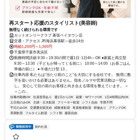
再スタート応援のスタイリスト(美容師)
無理なく続けられる環境です
カットオンリークラブ 幕張ベイタウン店
交通・アクセス JR海浜幕張駅～徒歩14分
時給1,200円～1,300円
千葉県千葉市美浜区
勤務時間詳細 9:30～19:30の間で週1日･1日4h～OK ●家庭と両立型
9:30～13:30（子どもが帰ってくる前に） 10:00～14:00（お昼ごはん
準備の前に） ● 午後だけ型 13...
仕事内容 私たちは“当たり前のこと”を大切にする会社です。 無理に数
字を追いかける必要はありません。指名ノルマや営業活動は一切な
し。 安心して目の前のお客様と向き合える環境を整えています。 ＜
＜この...
扶養内勤務OK
社員登用あり
週1日からOK
副業・WワークOK
1日4時間以内OK
土日祝のみOK
主婦・主夫歓迎
フリーター歓迎
シフト自由
学歴不問
平日のみOK
交通費全額支給
経験者歓迎
有資格者歓迎
研修あり
ブランクOK
長期歓迎
フルタイム歓迎
シフト制
服装自由
契約社員