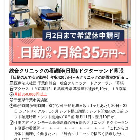
総合クリニックの看護師(日勤)/ドクターランド幕張
【日勤のみで安定勤務】年収420万円～★クリニックの処置室対応＆診
察介助◎大規模医療グループで福利厚生も充実♪
医療法人社団 千葉白報会 総合クリニック ドクターランド幕張
アクセス ＪＲ京葉線/ＪＲ武蔵野線 幕張豊砂徒歩約10分、ＪＲ京葉線/
ＪＲ武蔵野線 海浜幕張北口(中央口)徒歩約15分 「幕張豊砂駅」目の
月給350,000円以上
前
千葉県千葉市美浜区
勤務時間 実働時間：8時間/日 平均勤務日数：1ヶ月あたり20日～22
日 シフトサイクル：1ヶ月 シフト提出期限：シフト開始の20日前 シ
フト確定時期：シフト開始の10日前 毎月11日～翌月10日が...
仕事内容 イオンモール幕張新都心内★総合クリニック ドクターラン
ド幕張の看護師 ＋・＋・＋・＋・＋・＋・＋・＋・＋ 「これからは
身体に無理なく働きたい」 「総合クリニックで幅広く活躍したい」
そんな方...