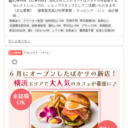
仕事内容 【仕事内容】 洗礼されたエレガントなスタイルを提案する
セレクトショップの、ショップスタッフとしてご活躍いただきます。
《主な業務》 ・接客販売及び付帯業務 ・ラッピング ・レジ、会計補
助 ...
制服あり
フリーター歓迎
給料前払いOK
学歴不問
即日勤務OK
転勤なし
交通費全額支給
経験者歓迎
週払いOK
即日払いOK
ブランクOK
長期歓迎
駅近5分以内
週2・3日からOK
シフト制
社割あり
履歴書不要
友達と応募OK
同じ企業の求人
アルバイト・パート