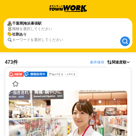
千葉県
千葉県
海浜幕張駅
海浜幕張駅
職種を選択してください
社割あり
社割あり
キーワードを選択してください
473件
条件保存
関連度順
アルバイト・パート