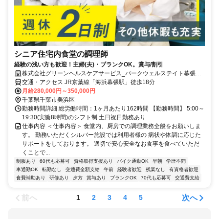
シニア住宅内食堂の調理師
経験の浅い方も歓迎！主婦(夫)・ブランクOK。賞与/割引
株式会社グリーンヘルスケアサービス_パークウェルステイト幕張ベ
イパーク_0P4989
交通・アクセス JR京葉線「海浜幕張駅」徒歩18分
月給280,000円～350,000円
千葉県千葉市美浜区
勤務時間詳細 総労働時間：1ヶ月あたり162時間 【勤務時間】 5:00～
19:30(実働8時間)のシフト制 土日祝日勤務あり
仕事内容 ＜仕事内容＞ 食堂内、厨房での調理業務全般をお願いしま
す。 勤務いただくシルバー施設では利用者様の 病状や体調に応じた
サポートをしております。 適切で安心安全なお食事を食べていただ
くことで...
制服あり
60代も応募可
資格取得支援あり
バイク通勤OK
早朝
学歴不問
車通勤OK
転勤なし
交通費全額支給
午前
経験者歓迎
残業なし
有資格者歓迎
食費補助あり
研修あり
夕方
賞与あり
ブランクOK
70代も応募可
交通費支給
前へ
次へ
1
2
3
4
5