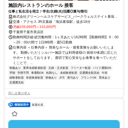
施設内レストランのホール 接客
仕事と私生活を両立！学生/主婦(夫)活躍◎賞与/割引
株式会社グリーンヘルスケアサービス_パークウェルステイト幕張ベ
イパーク_0P4989
交通・アクセス JR京葉線「海浜幕張駅」徒歩18分
月給230,000円～310,000円
千葉県千葉市美浜区
勤務時間詳細 総労働時間：1ヶ月あたり162時間 【勤務時間】 6：00
～20：00の間で 1日8時間・週5日勤務
仕事内容 ＜仕事内容＞ 簡単なホール・接客業務をお願いいたしま
す。 勤務いただくシルバー施設では利用者様の 病状や体調に応じた
サポートをしております。 適切で安心安全なお食事を食べていただ
くことで、...
制服あり
業界未経験者歓迎
主婦・主夫歓迎
フリーター歓迎
バイク通勤OK
早朝
学歴不問
車通勤OK
転勤なし
未経験者歓迎
交通費全額支給
午前
経験者歓迎
有資格者歓迎
研修あり
夕方
賞与あり
ブランクOK
育休あり
交通費支給
同じ企業の求人
派遣社員