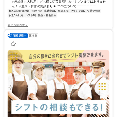
✅未経験も大歓迎！ ✅お得な従業員割引あり！ ✅ノルマはありませ
ん！ ✅産休・育休の実績あり ■Crocsについて ￣￣￣￣￣￣...
業界未経験者歓迎
学歴不問
車通勤OK
経験不問
ブランクOK
交通費支給
駅近5分以内
シフト制
髪型・髪色自由
同じ企業の求人
正社員