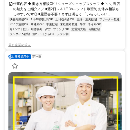
仕事内容 ◆ 働き方相談OK！シューズショップスタッフ ◆ ＼＼ 当店
の魅力をご紹介／／ ■週2日～＆1日3h～シフト希望制 お休み相談も
しやすいです◎ ■履歴書不要！まずは明るく 「いらっしゃい...
扶養内勤務OK
1日4時間以内OK
土日祝のみOK
主婦・主夫歓迎
フリーター歓迎
バイク通勤OK
車通勤OK
学生歓迎
未経験者歓迎
午前
ネイルOK
月1シフト提出
研修あり
夕方
ブランクOK
交通費支給
長期歓迎
フルタイム歓迎
週2・3日からOK
シフト制
同じ企業の求人
正社員