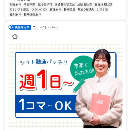
制服あり
学歴不問
職場見学可
交通費全額支給
経験者歓迎
有資格者歓迎
月1シフト提出
ブランクOK
育休あり
長期歓迎
駅近5分以内
シフト制
社割あり
長期休暇あり
アルバイト・パート