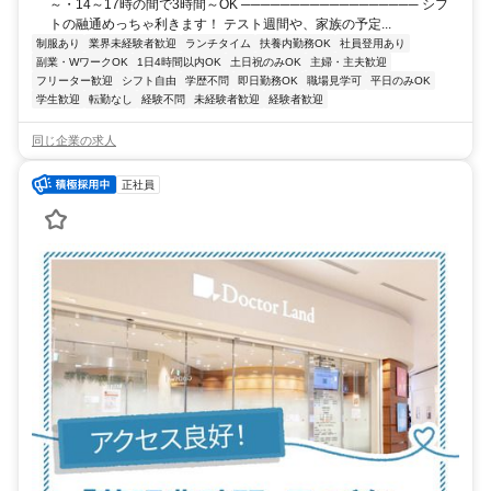
～・14～17時の間で3時間～OK ────────────────── シフ
トの融通めっちゃ利きます！ テスト週間や、家族の予定...
制服あり
業界未経験者歓迎
ランチタイム
扶養内勤務OK
社員登用あり
副業・WワークOK
1日4時間以内OK
土日祝のみOK
主婦・主夫歓迎
フリーター歓迎
シフト自由
学歴不問
即日勤務OK
職場見学可
平日のみOK
学生歓迎
転勤なし
経験不問
未経験者歓迎
経験者歓迎
同じ企業の求人
正社員