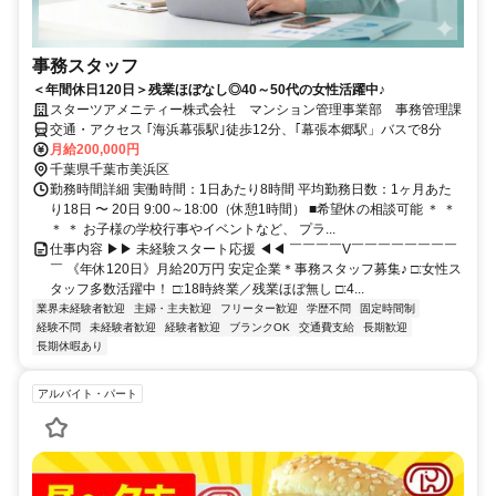
事務スタッフ
＜年間休日120日＞残業ほぼなし◎40～50代の女性活躍中♪
スターツアメニティー株式会社 マンション管理事業部 事務管理課
交通・アクセス ｢海浜幕張駅｣徒歩12分、｢幕張本郷駅」バスで8分
月給200,000円
千葉県千葉市美浜区
勤務時間詳細 実働時間：1日あたり8時間 平均勤務日数：1ヶ月あた
り18日 〜 20日 9:00～18:00（休憩1時間） ■希望休の相談可能 ＊ ＊
＊ ＊ お子様の学校行事やイベントなど、 プラ...
仕事内容 ▶▶ 未経験スタート応援 ◀◀ ￣￣￣￣V￣￣￣￣￣￣￣￣
￣ 《年休120日》月給20万円 安定企業＊事務スタッフ募集♪ □:女性ス
タッフ多数活躍中！ □:18時終業／残業ほぼ無し □:4...
業界未経験者歓迎
主婦・主夫歓迎
フリーター歓迎
学歴不問
固定時間制
経験不問
未経験者歓迎
経験者歓迎
ブランクOK
交通費支給
長期歓迎
長期休暇あり
アルバイト・パート