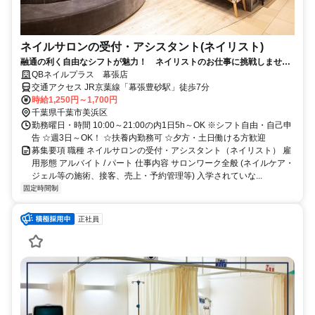
ネイルサロンの受付・アシスタント(ネイリスト)
融通の利く自由なシフトが魅力！ ネイリストのお仕事に挑戦しません
か？ 幕張豊砂駅からスグの好立地
QBネイルプラス 幕張店
交通アクセス JR京葉線「幕張豊砂駅」徒歩7分
時給1,250円～1,700円
千葉県千葉市美浜区
勤務曜日・時間 10:00～21:00の内1日5h～OK ※シフト自由・自己申
告 ☆週3日～OK！ ☆扶養内勤務可 ☆夕方・土日働ける方歓迎
募集要項 職種 ネイルサロンの受付・アシスタント（ネイリスト） 雇
用形態 アルバイト / パート 仕事内容 サロンワーク全般 (ネイルケア・
ジェル等の施術、接客、売上・予約管理等) 入学されていな...
固定時間制
正社員