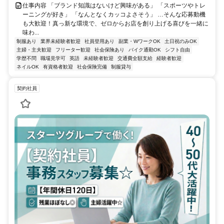
仕事内容 「ブランド知識はないけど興味がある」 「スポーツやトレ
ーニングが好き」 「なんとなくカッコよさそう」 …そんな応募動機
も大歓迎！真っ新な環境で、ゼロからお店を創り上げる喜びを一緒に
味わ...
制服あり
業界未経験者歓迎
社員登用あり
副業・WワークOK
土日祝のみOK
主婦・主夫歓迎
フリーター歓迎
社会保険あり
バイク通勤OK
シフト自由
学歴不問
職場見学可
英語
未経験者歓迎
交通費全額支給
経験者歓迎
ネイルOK
有資格者歓迎
社会保険完備
制服貸与
契約社員