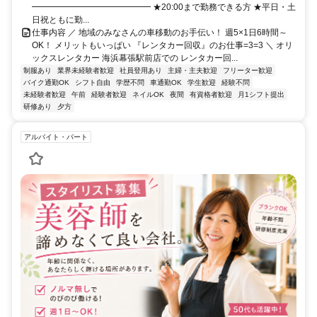
━━━━━━━━━━━━━━ ★20:00まで勤務できる方 ★平日・土
日祝ともに勤...
仕事内容 ／ 地域のみなさんの車移動のお手伝い！ 週5×1日6時間～
OK！ メリットもいっぱい 『レンタカー回収』のお仕事=3=3 ＼ オリ
ックスレンタカー 海浜幕張駅前店での レンタカー回...
制服あり
業界未経験者歓迎
社員登用あり
主婦・主夫歓迎
フリーター歓迎
バイク通勤OK
シフト自由
学歴不問
車通勤OK
学生歓迎
経験不問
未経験者歓迎
午前
経験者歓迎
ネイルOK
夜間
有資格者歓迎
月1シフト提出
研修あり
夕方
アルバイト・パート