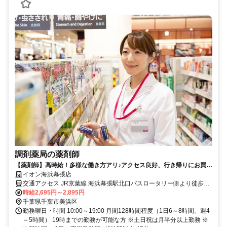
調剤薬局の薬剤師
【薬剤師】高時給！多様な働き方アリ♪アクセス良好、行き帰りにお買い
物OK！イオン薬局で働きませんか？
イオン海浜幕張店
交通アクセス JR京葉線 海浜幕張駅北口バスロータリー側より徒歩7
分
時給2,695円～2,895円
千葉県千葉市美浜区
勤務曜日・時間 10:00～19:00 月間128時間程度（1日6～8時間、週4
～5時間） 19時までの勤務が可能な方 ※土日祝は月半分以上勤務 ※