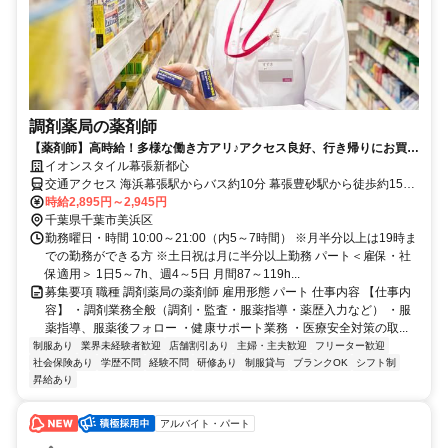
調剤薬局の薬剤師
【薬剤師】高時給！多様な働き方アリ♪アクセス良好、行き帰りにお買い
物OK！イオン薬局で働きませんか？
イオンスタイル幕張新都心
交通アクセス 海浜幕張駅からバス約10分 幕張豊砂駅から徒歩約15分
幕張本郷駅からバス約20分
時給2,895円～2,945円
千葉県千葉市美浜区
勤務曜日・時間 10:00～21:00（内5～7時間） ※月半分以上は19時ま
での勤務ができる方 ※土日祝は月に半分以上勤務 パート＜雇保・社
保適用＞ 1日5～7h、週4～5日 月間87～119h...
募集要項 職種 調剤薬局の薬剤師 雇用形態 パート 仕事内容 【仕事内
容】 ・調剤業務全般（調剤・監査・服薬指導・薬歴入力など） ・服
薬指導、服薬後フォロー ・健康サポート業務 ・医療安全対策の取...
制服あり
業界未経験者歓迎
店舗割引あり
主婦・主夫歓迎
フリーター歓迎
社会保険あり
学歴不問
経験不問
研修あり
制服貸与
ブランクOK
シフト制
昇給あり
アルバイト・パート