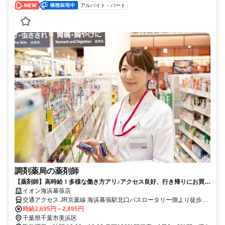
アルバイト・パート
調剤薬局の薬剤師
【薬剤師】高時給！多様な働き方アリ♪アクセス良好、行き帰りにお買い
物OK！イオン薬局で働きませんか？
イオン海浜幕張店
交通アクセス JR京葉線 海浜幕張駅北口バスロータリー側より徒歩7
分
時給2,695円～2,895円
千葉県千葉市美浜区