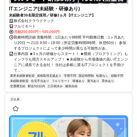
ITエンジニア(未経験・研修あり)
未経験者30名限定採用／研修3ヵ月【ITエンジニア】
株式会社クラウドテック
フルリモート
月給250,000円～500,000円
勤務時間詳細 実働時間：1日あたり8時間 平均勤務日数：1ヶ月あた
り20日 〜 21日 9:00～18:00（所定労働時間8時間、休憩60分） 参加
するプロジェクトによって多少時間が異なる可能性があ...
仕事内容 ★3ヵ月の研修からスタート！ ★開発（プログラミング）も
インフラも両方スキルアップ！ ★未経験から市場価値の高いITエンジ
ニアに成長できる会社！ 当社は多岐に渡るITプロジェクトを手掛け
て...
業界未経験者歓迎
資格取得支援あり
学歴不問
固定時間制
転勤なし
経験不問
未経験者歓迎
住宅手当あり
フルリモート
研修あり
賞与あり
育休あり
交通費支給
駅近5分以内
土日祝休み
服装自由
正社員