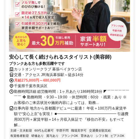
安心して長く続けられるスタイリスト(美容師)
ブランクある方も多数活躍中です
カットオンリークラブ 幕張ベイタウン店
交通・アクセス JR海浜幕張駅～徒歩14分
月給275,000円～480,000円
千葉県千葉市美浜区
勤務時間詳細 総労働時間：1ヶ月あたり186時間18分 ◤￣￣￣￣￣￣
￣￣ ❖ 勤務時間 ・9:30～19:00 ・休憩時間：60分 ・残業：あり ※
お客様のご来店状況や施術内容によっては、勤務...
仕事内容 地方から首都圏デビューに最適！ 年収＋100万円＆家賃半
額で“安心上京”を実現！ ■━━━━━━━━━━━━━━━━ 引越費
用30万円＋家賃半額＋14ヶ月収入保証で 『移住の不安』もすべて
解...
主婦・主夫歓迎
60代も応募可
学歴不問
職場見学可
交通費全額支給
有資格者歓迎
研修あり
賞与あり
ブランクOK
育休あり
シフト制
ピアスOK