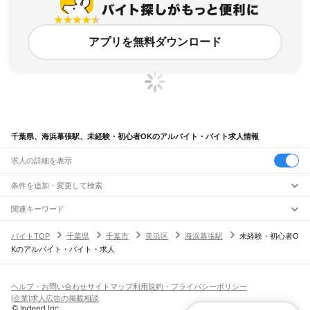
アプリを無料ダウンロード
千葉県、海浜幕張駅、未経験・初心者OKのアルバイト・バイト求人情報
求人の詳細を表示
条件を追加・変更して検索
市区町村を追加・変更
関連キーワード
完全在宅ワーク 全国
シール貼り 在宅
現在地周辺
ガチャガチャ
犬カフェ
千葉県
駅を追加・変更
バイトTOP
千葉県
千葉市
美浜区
海浜幕張駅
未経験・初心者O
千葉県
すべて
Kのアルバイト・バイト・求人
千葉市
すべて
職種を追加・変更
JR武蔵野線
中央区
花見川区
稲毛区
若葉区
緑区
美浜区
南流山駅
新松戸駅
新八柱駅
東松戸駅
市川大野駅
船橋法典駅
西船橋駅
飲食・フードサービス
銚子市
市川市
船橋市
館山市
木更津市
松戸市
野田市
茂原市
成田市
佐倉市
東金市
特徴を追加・変更
飲食・フードサービス
すべて
ヘルプ・お問い合わせ
サイトマップ
利用規約・プライバシーポリシー
JR中央・総武線
旭市
習志野市
柏市
勝浦市
市原市
流山市
八千代市
我孫子市
鴨川市
鎌ケ谷市
ホールスタッフ
キッチンスタッフ
皿洗い・洗い場
精肉・鮮魚加工
給食調理
人気
[企業]求人広告の掲載相談
市川駅
本八幡駅
下総中山駅
西船橋駅
船橋駅
東船橋駅
津田沼駅
幕張本郷駅
幕張駅
君津市
富津市
浦安市
四街道市
袖ケ浦市
八街市
印西市
白井市
富里市
南房総市
雇用形態を追加・変更
パン屋（ベーカリー）
フードカウンター販売員
バー（BAR）・バーテンダー
日払いOK
高校生歓迎
学生歓迎
深夜の仕事
髪型・髪色自由
ひげOK
ネイルOK