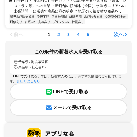
仕事内容 ＜具体的な仕事内容＞ ・地域の生産者や飲食店 （農家・レ
ストラン等）への営業 ・新店舗の候補地（全国）や 重点エリアへの
出張訪問 ・出張先で商品出品の提案 ＊地元の人気食材や商品を...
業界未経験者歓迎
学歴不問
固定時間制
経験不問
未経験者歓迎
交通費全額支給
研修あり
在宅OK
賞与あり
ブランクOK
社割あり
前へ
次へ
1
2
3
4
5
この条件の新着求人を受け取る
千葉県 / 海浜幕張駅
未経験・初心者OK
「LINEで受け取る」では、新着求人のほか、おすすめ情報なども配信しま
す。
詳しくはこちら
LINEで受け取る
メールで受け取る