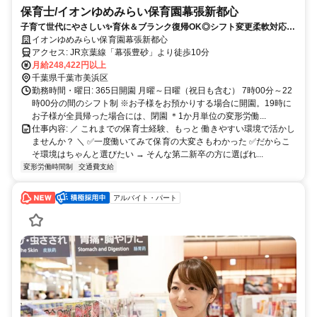
保育士/イオンゆめみらい保育園幕張新都心
子育て世代にやさしい✨育休＆ブランク復帰OK◎シフト変更柔軟対応◎
持ち帰りなし☆有休・昇給・賞与あり
イオンゆめみらい保育園幕張新都心
アクセス: JR京葉線「幕張豊砂」より徒歩10分
月給248,422円以上
千葉県千葉市美浜区
勤務時間・曜日: 365日開園 月曜～日曜（祝日も含む） 7時00分～22
時00分の間のシフト制 ※お子様をお預かりする場合に開園。19時に
お子様が全員帰った場合には、閉園 ＊1か月単位の変形労働...
仕事内容: ／ これまでの保育士経験、もっと 働きやすい環境で活かし
ませんか？ ＼ ✅️一度働いてみて保育の大変さもわかった ✅️だからこ
そ環境はちゃんと選びたい → そんな第二新卒の方に選ばれ...
変形労働時間制
交通費支給
アルバイト・パート