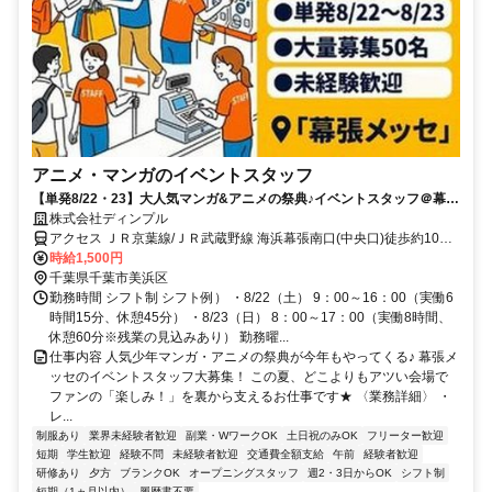
アニメ・マンガのイベントスタッフ
【単発8/22・23】大人気マンガ&アニメの祭典♪イベントスタッフ＠幕張
メッセ
株式会社ディンプル
アクセス ＪＲ京葉線/ＪＲ武蔵野線 海浜幕張南口(中央口)徒歩約10
分、ＪＲ京葉線/ＪＲ武蔵野線 幕張豊砂徒歩約20分、京成千葉線 京成
時給1,500円
幕張徒歩約34分 ◆幕張メッセ/JR京葉線 「海浜幕張駅」より徒歩5分
千葉県千葉市美浜区
勤務時間 シフト制 シフト例） ・8/22（土） 9：00～16：00（実働6
時間15分、休憩45分） ・8/23（日） 8：00～17：00（実働8時間、
休憩60分※残業の見込みあり） 勤務曜...
仕事内容 人気少年マンガ・アニメの祭典が今年もやってくる♪ 幕張メ
ッセのイベントスタッフ大募集！ この夏、どこよりもアツい会場で
ファンの「楽しみ！」を裏から支えるお仕事です★ 〈業務詳細〉 ・
レ...
制服あり
業界未経験者歓迎
副業・WワークOK
土日祝のみOK
フリーター歓迎
短期
学生歓迎
経験不問
未経験者歓迎
交通費全額支給
午前
経験者歓迎
研修あり
夕方
ブランクOK
オープニングスタッフ
週2・3日からOK
シフト制
短期（1ヵ月以内）
履歴書不要