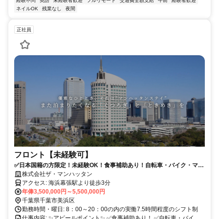
経験不問
英語
未経験者歓迎
フルリモート
交通費全額支給
午前
経験者歓迎
ネイルOK
残業なし
夜間
正社員
フロント【未経験可】
✅日本国籍の方限定！未経験OK！食事補助あり！自転車・バイク・マイ
カー通勤可！SNSでも話題のホテル ザ･マンハッタンです✨
株式会社ザ・マンハッタン
アクセス: 海浜幕張駅より徒歩3分
年俸3,500,000円～5,500,000円
千葉県千葉市美浜区
勤務時間・曜日: 8：00～20：00の内の実働7.5時間程度のシフト制
仕事内容: ✨アピールポイント✨ ✅食事補助あり！ ✅自転車・バイ