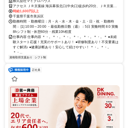
株式会社マイクロハウス
アクセス ＪＲ京葉線 海浜幕張北口(中央口)徒歩約20分、ＪＲ京葉線
新習志野南口徒歩約32分
時給1,600円以上
千葉県千葉市美浜区
勤務時間 ・勤務曜日：月・火・水・木・金・土・日・祝 ・勤務時
間： [1] 10:00～20:00 ・最低勤務日数（週）：5日 実働時間 8:0 実働
8hシフト制・休憩60分・残業10h程度
仕事内容 仕事内容 ＊・。＊・。＊・。＊・。＊・。＊・。＊ ●未経
験スタート応援！充実のサポートあり！ ●研修制度あり！不安要素は
すぐ解消♪ ●健康診断あり！安心して続けやすい！ ＊・。＊・。
＊・...
資格取得支援あり
シフト制
正社員