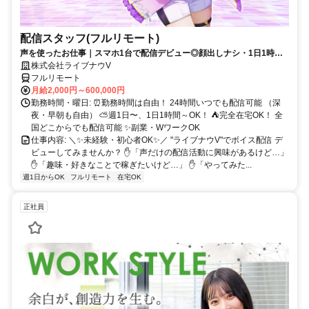
配信スタッフ(フルリモート)
声を使ったお仕事｜スマホ1台で配信デビュー◎顔出しナシ・1日1時間
～OK♪
株式会社ライブナウV
フルリモート
月給2,000円～600,000円
勤務時間・曜日: ⏰勤務時間は自由！ 24時間いつでも配信可能 （深
夜・早朝も自由） ⛅週1日〜、1日1時間～OK！ ⛺完全在宅OK！ 全
国どこからでも配信可能 ✨副業・WワークOK
仕事内容: ＼✨未経験・初心者OK✨／ "ライブナウV"でボイス配信 デ
ビューしてみませんか？ ✋「声だけの配信活動に興味があるけど…」
✋「趣味・好きなことで稼ぎたいけど…」 ✋「やってみた...
週1日からOK
フルリモート
在宅OK
正社員