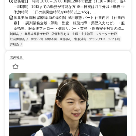
勤務曜日・時間 10:00～19:00 月間128時間程度（1日6～8時間、週4
～5時間） 19時までの勤務が可能な方 ※土日祝は月半分以上勤務 ※
休憩時間 ・1日の実労働時間が6時間以上:45分、...
募集要項 職種 調剤薬局の薬剤師 雇用形態 パート 仕事内容 【仕事内
容】 ・調剤業務全般（調剤・監査・服薬指導・薬歴入力など） ・服
薬指導、服薬後フォロー ・健康サポート業務 ・医療安全対策の取...
制服あり
業界未経験者歓迎
店舗割引あり
主婦・主夫歓迎
フリーター歓迎
社会保険あり
学歴不問
経験不問
研修あり
制服貸与
ブランクOK
シフト制
昇給あり
契約社員