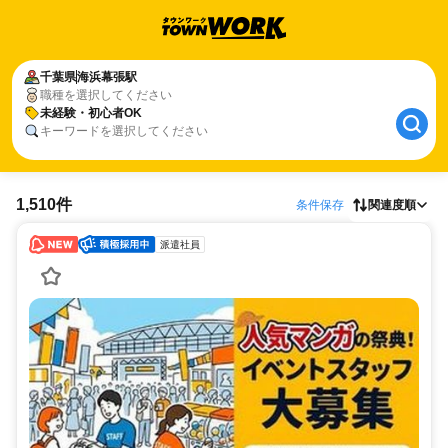
千葉県
海浜幕張駅
職種を選択してください
未経験・初心者OK
キーワードを選択してください
1,510件
条件保存
関連度順
派遣社員