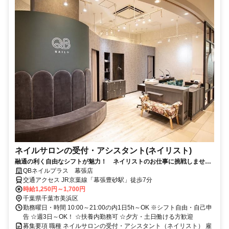
ネイルサロンの受付・アシスタント(ネイリスト)
融通の利く自由なシフトが魅力！ ネイリストのお仕事に挑戦しません
か？ 幕張豊砂駅からスグの好立地
QBネイルプラス 幕張店
交通アクセス JR京葉線「幕張豊砂駅」徒歩7分
時給1,250円～1,700円
千葉県千葉市美浜区
勤務曜日・時間 10:00～21:00の内1日5h～OK ※シフト自由・自己申
告 ☆週3日～OK！ ☆扶養内勤務可 ☆夕方・土日働ける方歓迎
募集要項 職種 ネイルサロンの受付・アシスタント（ネイリスト） 雇