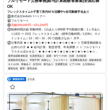
フルリモート労務事務|給与計算経験者募集|全国応募
OK
フレックスタイム✨子育て世代60％活躍中✨在宅勤務手当あり
株式会社kubellパートナー
フルリモート
月給208,000円～431,200円
勤務時間詳細 実働時間：1日あたり8時間 平均勤務日数：1ヶ月あた
り18日 〜 20日 フレックスタイム制 （標準労働時間／1日8h） ※メ
インタイム／10：00～16：00 ◎残業少なめ！ 月平...
仕事内容 ★☆★☆★☆★☆★☆★☆★☆★☆★☆ ☆ 労務実務経験を
お持ちの方 ★ ★ 給与計算、勤怠管理、年末調整 ☆ ☆ フルリモート
でスキル活かせる！ ★ ★☆★☆★☆★☆★☆★☆★☆★☆★☆ ...
業界未経験者歓迎
社員登用あり
副業・WワークOK
主婦・主夫歓迎
資格取得支援あり
学歴不問
転勤なし
フルリモート
交通費全額支給
経験者歓迎
ネイルOK
研修あり
在宅OK
賞与あり
交通費支給
ピアスOK
土日祝休み
服装自由
髪型・髪色自由
正社員