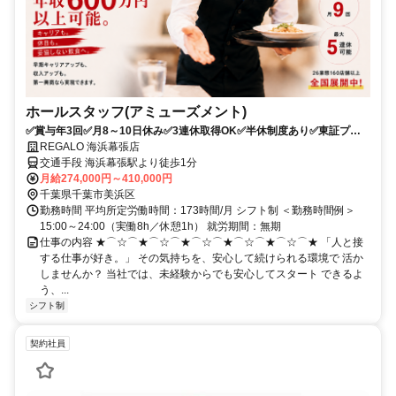
ホールスタッフ(アミューズメント)
✅賞与年3回✅月8～10日休み✅3連休取得OK✅半休制度あり✅東証プラ
イム上場グループ✅未経験からキャリアアップ可能
REGALO 海浜幕張店
交通手段 海浜幕張駅より徒歩1分
月給274,000円～410,000円
千葉県千葉市美浜区
勤務時間 平均所定労働時間：173時間/月 シフト制 ＜勤務時間例＞
15:00～24:00（実働8h／休憩1h） 就労期間：無期
仕事の内容 ★⌒☆⌒★⌒☆⌒★⌒☆⌒★⌒☆⌒★⌒☆⌒★ 「人と接
する仕事が好き。」 その気持ちを、安心して続けられる環境で 活か
しませんか？ 当社では、未経験からでも安心してスタート できるよ
う、...
シフト制
契約社員