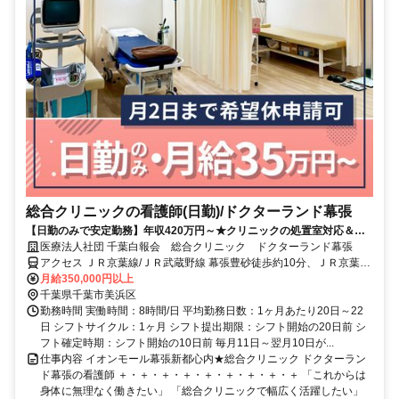
総合クリニックの看護師(日勤)/ドクターランド幕張
【日勤のみで安定勤務】年収420万円～★クリニックの処置室対応＆診
察介助◎大規模医療グループで福利厚生も充実♪
医療法人社団 千葉白報会 総合クリニック ドクターランド幕張
アクセス ＪＲ京葉線/ＪＲ武蔵野線 幕張豊砂徒歩約10分、ＪＲ京葉線/
ＪＲ武蔵野線 海浜幕張北口(中央口)徒歩約15分 「幕張豊砂駅」目の
月給350,000円以上
前
千葉県千葉市美浜区
勤務時間 実働時間：8時間/日 平均勤務日数：1ヶ月あたり20日～22
日 シフトサイクル：1ヶ月 シフト提出期限：シフト開始の20日前 シ
フト確定時期：シフト開始の10日前 毎月11日～翌月10日が...
仕事内容 イオンモール幕張新都心内★総合クリニック ドクターラン
ド幕張の看護師 ＋・＋・＋・＋・＋・＋・＋・＋・＋ 「これからは
身体に無理なく働きたい」 「総合クリニックで幅広く活躍したい」