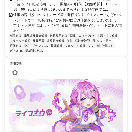
日前 シフト確定時期：シフト開始の20日前 【勤務時間】 9：30～
18：00 （日により最大19：00まであり） 上記時間内で 1...
仕事内容 【クレジットカード等の発行補助】 イオンカードなどの ク
レジットカードの発行および封筒の仕分け作業を お任せいたしま
す！ ＜具体的には…＞ ＊発行業務＊ 機械を使って、カードに個人情
報など...
制服あり
業界未経験者歓迎
社員登用あり
副業・WワークOK
主婦・主夫歓迎
フリーター歓迎
経験不問
未経験者歓迎
午前
経験者歓迎
月1シフト提出
研修あり
夕方
ブランクOK
長期歓迎
フルタイム歓迎
シフト制
社割あり
ピアスOK
週4日以上OK
業務委託