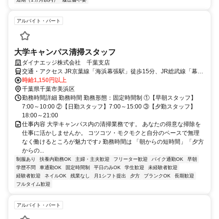
アルバイト・パート
大学キャンパス清掃スタッフ
ダイナエッジ株式会社 千葉支店
交通・アクセス JR京葉線「海浜幕張駅」徒歩15分、JR総武線「幕張
駅」徒歩20分
時給1,150円以上
千葉県千葉市美浜区
勤務時間詳細 勤務時間 勤務形態：固定時間制 ①【早朝スタッフ】
7:00～10:00 ②【日勤スタッフ】7:00～15:00 ③【夕勤スタッフ】
18:00～21:00
仕事内容 大学キャンパス内の清掃業務です。 あなたの得意な掃除を
仕事に活かしませんか。 コツコツ・モクモクと自分のペースで無理
なく働けるところが魅力です♪ 勤務時間は 「朝からの短時間」「夕方
からの...
制服あり
扶養内勤務OK
主婦・主夫歓迎
フリーター歓迎
バイク通勤OK
早朝
学歴不問
車通勤OK
固定時間制
平日のみOK
学生歓迎
未経験者歓迎
経験者歓迎
ネイルOK
残業なし
月1シフト提出
夕方
ブランクOK
長期歓迎
フルタイム歓迎
アルバイト・パート