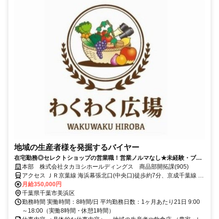
地域の生産者様を発掘するバイヤー
在宅勤務◎セレクトショップの営業職！営業ノルマなし★未経験・ブラ
ンクOK♪/インセンティブ・賞与あり
本部 株式会社タカヨシホールディングス 商品部開拓課(905)
アクセス ＪＲ京葉線 海浜幕張北口(中央口)徒歩約7分、京成千葉線 京
成幕張徒歩約22分、ＪＲ総武本線 幕張南口徒歩約24分
月給350,000円
千葉県千葉市美浜区
勤務時間 実働時間：8時間/日 平均勤務日数：1ヶ月あたり21日 9:00
～18:00（実働8時間・休憩1時間）