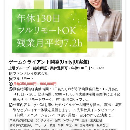
ゲームクライアント開発(Unity|UI実装)
上場グループ・前給保証・案件選択可・年休130日｜SE・PG
ファンタレイ株式会社
フルリモート
月給350,000円～900,000円
勤務時間詳細 実働時間：1日あたり8時間 平均勤務日数：1ヶ月あた
り18日 〜 20日 勤務時間：9:00～18:00 ※実働8時間 ※案件により変
動あり ※リモートワーク、在宅勤務OK ▼フレ...
仕事内容 Unity・C#を用いたモバイルゲーム開発を担当。 演出・UI実
装などプレイヤー体験を重視します。 ＼先輩社員インタビュー／
（前職：アニメーションPG 26歳・男性） 自分の作った演出に...
業界未経験者歓迎
ランチタイム
副業・WワークOK
主婦・主夫歓迎
資格取得支援あり
フリーター歓迎
早朝
学歴不問
固定時間制
転勤なし