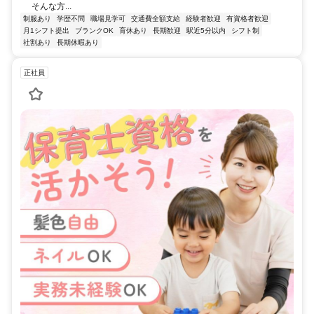
そんな方...
制服あり
学歴不問
職場見学可
交通費全額支給
経験者歓迎
有資格者歓迎
月1シフト提出
ブランクOK
育休あり
長期歓迎
駅近5分以内
シフト制
社割あり
長期休暇あり
正社員