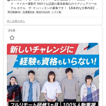
ク・マイカー通勤可 SNSでも話題の幕張新都心のラグジュアリーホ
テル ホテル ザ･マンハッタンの募集です！ 【具体的な仕事内容】...
即日勤務OK
交通費支給
駅近5分以内
シフト制
同じ企業の求人
正社員