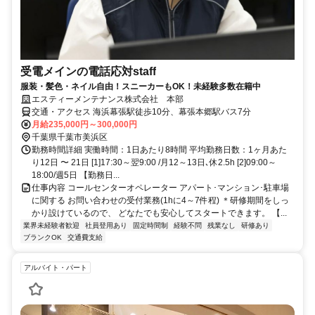
受電メインの電話応対staff
服装・髪色・ネイル自由！スニーカーもOK！未経験多数在籍中
エスティーメンテナンス株式会社 本部
交通・アクセス 海浜幕張駅徒歩10分、幕張本郷駅バス7分
月給235,000円～300,000円
千葉県千葉市美浜区
勤務時間詳細 実働時間：1日あたり8時間 平均勤務日数：1ヶ月あた
り12日 〜 21日 [1]17:30～翌9:00 /月12～13日､休2.5h [2]09:00～
18:00/週5日 【勤務日...
仕事内容 コールセンターオペレーター アパート･マンション･駐車場
に関する お問い合わせの受付業務(1hに4～7件程) ＊研修期間をしっ
かり設けているので、 どなたでも安心してスタートできます。 【...
業界未経験者歓迎
社員登用あり
固定時間制
経験不問
残業なし
研修あり
ブランクOK
交通費支給
アルバイト・パート