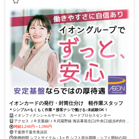
イオンカードの発行・封筒仕分け 軽作業スタッフ
＊シンプル×もくもく作業＊接客ナシで働ける♪未経験OK！
イオンフィナンシャルサービス カードプロセスセンター
アクセス ＪＲ京葉線/ＪＲ武蔵野線 海浜幕張北口(中央口)徒歩約8分、
ＪＲ京葉線/ＪＲ武蔵野線 幕張豊砂徒歩約20分、ＪＲ総武本線 幕張南
時給1,246円～1,396円
口徒歩約29分
千葉県千葉市美浜区
勤務時間 シフトサイクル：1ヶ月 シフト提出期限：シフト開始の30