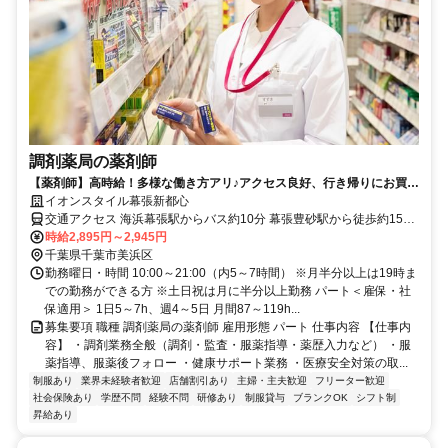
調剤薬局の薬剤師
【薬剤師】高時給！多様な働き方アリ♪アクセス良好、行き帰りにお買い
物OK！イオン薬局で働きませんか？
イオンスタイル幕張新都心
交通アクセス 海浜幕張駅からバス約10分 幕張豊砂駅から徒歩約15分
幕張本郷駅からバス約20分
時給2,895円～2,945円
千葉県千葉市美浜区
勤務曜日・時間 10:00～21:00（内5～7時間） ※月半分以上は19時ま
での勤務ができる方 ※土日祝は月に半分以上勤務 パート＜雇保・社
保適用＞ 1日5～7h、週4～5日 月間87～119h...
募集要項 職種 調剤薬局の薬剤師 雇用形態 パート 仕事内容 【仕事内
容】 ・調剤業務全般（調剤・監査・服薬指導・薬歴入力など） ・服
薬指導、服薬後フォロー ・健康サポート業務 ・医療安全対策の取...
制服あり
業界未経験者歓迎
店舗割引あり
主婦・主夫歓迎
フリーター歓迎
社会保険あり
学歴不問
経験不問
研修あり
制服貸与
ブランクOK
シフト制
昇給あり