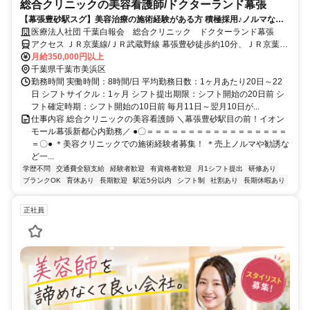
総合クリニックの美容看護師/ドクターランド幕張
【幕張豊砂駅スグ】美容治療の施術経験がある方 積極採用♪ノルマな
し・日勤のみ★准看護師もOK★面接1回のみ！
医療法人社団 千葉白報会 総合クリニック ドクターランド幕張
アクセス ＪＲ京葉線/ＪＲ武蔵野線 幕張豊砂徒歩約10分、ＪＲ京葉線/
ＪＲ武蔵野線 海浜幕張北口(中央口)徒歩約15分 「幕張豊砂駅」目の
月給350,000円以上
前
千葉県千葉市美浜区
勤務時間 実働時間：8時間/日 平均勤務日数：1ヶ月あたり20日～22
日 シフトサイクル：1ヶ月 シフト提出期限：シフト開始の20日前 シ
フト確定時期：シフト開始の10日前 毎月11日～翌月10日が...
仕事内容 総合クリニックの美容看護師 ＼幕張豊砂駅目の前！イオン
モール幕張新都心内勤務／ ●〇＝＝＝＝＝＝＝＝＝＝＝＝＝＝＝＝＝
＝〇● ＊美容クリニックでの施術経験者募集！ ＊売上ノルマや勧誘な
ど一...
学歴不問
交通費全額支給
経験者歓迎
有資格者歓迎
月1シフト提出
研修あり
ブランクOK
育休あり
長期歓迎
駅近5分以内
シフト制
社割あり
長期休暇あり
正社員