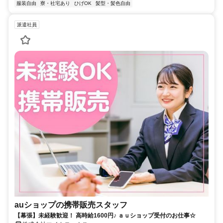
服装自由
寮・社宅あり
ひげOK
髪型・髪色自由
派遣社員
auショップの携帯販売スタッフ
【幕張】未経験歓迎！ 高時給1600円♪ ａｕショップ受付のお仕事☆