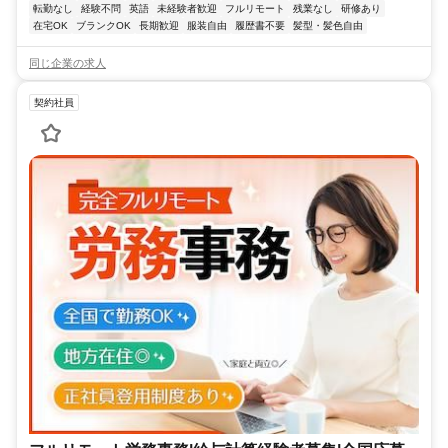
転勤なし
経験不問
英語
未経験者歓迎
フルリモート
残業なし
研修あり
在宅OK
ブランクOK
長期歓迎
服装自由
履歴書不要
髪型・髪色自由
同じ企業の求人
契約社員