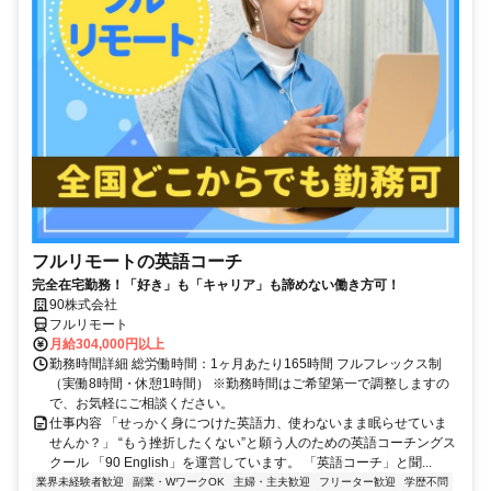
フルリモートの英語コーチ
完全在宅勤務！「好き」も「キャリア」も諦めない働き方可！
90株式会社
フルリモート
月給304,000円以上
勤務時間詳細 総労働時間：1ヶ月あたり165時間 フルフレックス制
（実働8時間・休憩1時間） ※勤務時間はご希望第一で調整しますの
で、お気軽にご相談ください。
仕事内容 「せっかく身につけた英語力、使わないまま眠らせていま
せんか？」 “もう挫折したくない”と願う人のための英語コーチングス
クール 「90 English」を運営しています。 「英語コーチ」と聞...
業界未経験者歓迎
副業・WワークOK
主婦・主夫歓迎
フリーター歓迎
学歴不問