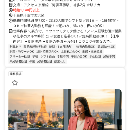
交通・アクセス 京葉線「海浜幕張駅」徒歩2分 ☆駅チカ
時給1,140円以上
千葉県千葉市美浜区
勤務時間詳細 ⏰7:00～23:30の間でシフト制 ✅週1日～・1日4時間～
ＯＫ ✅扶養内勤務も可能！ ✅朝のみ、昼のみ、夜のみOK！
仕事内容 ＼裏方で、コツコツモクモク働ける！／ ✅未経験歓迎✅授業
や仕事のスキマ時間に♪ ✅友達と応募OK！✅短時間勤務OK！ 【仕事
内容】 ⏩食器洗浄 ⏩食器の準備 ⏩片付け コツコツ作業なので...
制服あり
業界未経験者歓迎
短期（3ヵ月以内）
扶養内勤務OK
週1日からOK
副業・WワークOK
1日4時間以内OK
土日祝のみOK
主婦・主夫歓迎
フリーター歓迎
早朝
シフト自由
学歴不問
平日のみOK
学生歓迎
経験不問
未経験者歓迎
午前
経験者歓迎
残業なし
業務委託