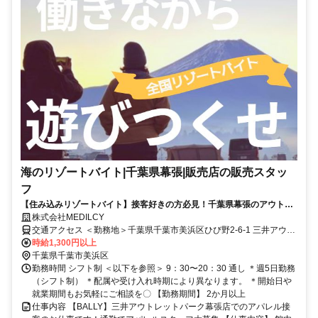
海のリゾートバイト|千葉県幕張|販売店の販売スタッ
フ
【住み込みリゾートバイト】接客好きの方必見！千葉県幕張のアウトレ
ットで販売スタッフのリゾートバイト！
株式会社MEDILCY
交通アクセス ＜勤務地＞千葉県千葉市美浜区ひび野2-6-1 三井アウト
レットパーク幕張店寮完備・赴任交通費支給！◆寮完備◆日払い最大
時給1,300円以上
90％対応◆最短"当日"にお仕事ご紹介
千葉県千葉市美浜区
勤務時間 シフト制 ＜以下を参照＞ 9：30〜20：30 通し ＊週5日勤務
（シフト制） ＊配属や受け入れ時期により異なります。 ＊開始日や
就業期間もお気軽にご相談を〇 【勤務期間】 2か月以上
仕事内容 【BALLY】三井アウトレットパーク幕張店でのアパレル接