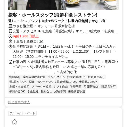
接客・ホールスタッフ(海鮮和食レストラン)
週1～・2h～／シフト自由✨Wワーク・扶養内◎無料まかない有
つきじ飛賀屋 イオンモール幕張新都心店
交通・アクセス JR京葉線「幕張豊砂駅」すぐ、JR総武線・京成線
「幕張本郷駅」からバス約8分
時給1,200円以上
千葉県千葉市美浜区
勤務時間詳細 ＊週1日～、1日2ｈ～ok！ ＊平日のみ・土日祝のみも
大歓迎 【営業時間例】 11:00～22:00（L.O.21:30） 【シフト例】 ・
11:00～15:00 …ランチタイムだけ...
仕事内容 ＼未経験者大歓迎✨ホール募集／ ✅ 週1日·1日2h～勤務OK♪
✅ Wワーク&扶養内勤務も歓迎！ ✅ 友達と一緒の応募もOK！
╭──────────･････─╮ ✨具体的な仕...
制服あり
業界未経験者歓迎
ランチタイム
扶養内勤務OK
社員登用あり
週1日からOK
副業・WワークOK
1日4時間以内OK
土日祝のみOK
主婦・主夫歓迎
フリーター歓迎
シフト自由
学歴不問
即日勤務OK
職場見学可
平日のみOK
学生歓迎
転勤なし
経験不問
未経験者歓迎
同じ企業の求人
アルバイト・パート