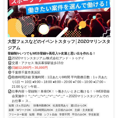
大型フェスなどのイベントスタッフ│ZOZOマリンスタ
ジアム
登録制✨いつでもWEB登録✨高収入✨友達と思い出を作れる！
ZOZOマリンスタジアム/株式会社アンド・トゥデイ
交通・アクセス 海浜幕張駅徒歩15分
日給12,000円～30,000円
千葉県千葉市美浜区
勤務時間詳細 実働時間：1日あたり8時間 平均勤務日数：1ヶ月あた
り1日 〜 10日 ●9:00～18:00 ●8:00～20:00 ●7:00～10:00 ●17:00～
21:00 など ✨午前...
仕事内容 ✨登録制！単発OK！ ✨働きたいときに働ける！ ✨WEB登録
会実施中！ *:;;:*+*:;;:*+*:;;:*+*:;;:*+*:;;:* ＜ZOZOマリンスタジアムでの
お仕事＞ ス...
短期（3ヵ月以内）
扶養内勤務OK
社員登用あり
週1日からOK
副業・WワークOK
1日4時間以内OK
土日祝のみOK
主婦・主夫歓迎
フリーター歓迎
短期
早朝
シフト自由
学歴不問
平日のみOK
学生歓迎