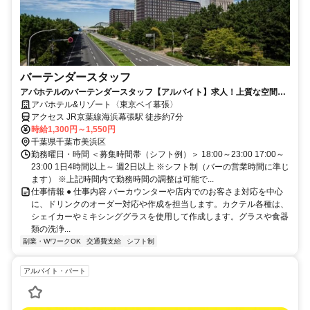
バーテンダースタッフ
アパホテルのバーテンダースタッフ【アルバイト】求人！上質な空間で
働く
アパホテル&リゾート〈東京ベイ幕張〉
アクセス JR京葉線海浜幕張駅 徒歩約7分
時給1,300円～1,550円
千葉県千葉市美浜区
勤務曜日・時間 ＜募集時間帯（シフト例）＞ 18:00～23:00 17:00～
23:00 1日4時間以上～ 週2日以上 ※シフト制（バーの営業時間に準じ
ます） ※上記時間内で勤務時間の調整は可能で...
仕事情報 ● 仕事内容 バーカウンターや店内でのお客さま対応を中心
に、ドリンクのオーダー対応や作成を担当します。カクテル各種は、
シェイカーやミキシンググラスを使用して作成します。グラスや食器
類の洗浄...
副業・WワークOK
交通費支給
シフト制
アルバイト・パート