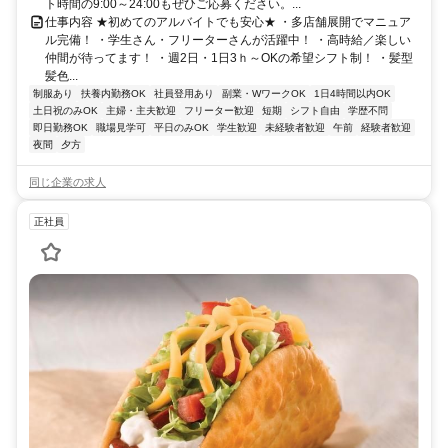
ト時間の9:00～24:00もぜひご応募ください。...
仕事内容 ★初めてのアルバイトでも安心★ ・多店舗展開でマニュア
ル完備！ ・学生さん・フリーターさんが活躍中！ ・高時給／楽しい
仲間が待ってます！ ・週2日・1日3ｈ～OKの希望シフト制！ ・髪型
髪色...
制服あり
扶養内勤務OK
社員登用あり
副業・WワークOK
1日4時間以内OK
土日祝のみOK
主婦・主夫歓迎
フリーター歓迎
短期
シフト自由
学歴不問
即日勤務OK
職場見学可
平日のみOK
学生歓迎
未経験者歓迎
午前
経験者歓迎
夜間
夕方
同じ企業の求人
正社員