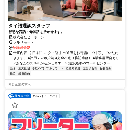
タイ語通訳スタッフ
得意な言語・母国語を活かせます。
株式会社ビーボーン
フルリモート
完全歩合制
仕事内容 【 日本語 ⇔ タイ語 】の通訳をお電話にて対応していただ
きます。 ●社用スマホ貸与 ●完全在宅（委託業務） ●業務講習会あり
✅あなたのスキルが活かせます！✨ 通訳経験やコールセンター...
主婦・主夫歓迎
学歴不問
フルリモート
経験者歓迎
完全歩合制
服装自由
髪型・髪色自由
同じ企業の求人
アルバイト・パート