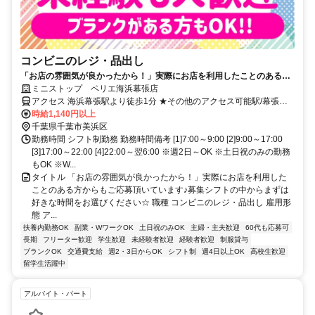
コンビニのレジ・品出し
「お店の雰囲気が良かったから！」実際にお店を利用したことのある方
からもご応募頂いています♪募集シフトの中からまずは好きな時間をお選
ミニストップ ペリエ海浜幕張店
びください☆
アクセス 海浜幕張駅より徒歩1分 ★その他のアクセス可能駅/幕張豊
砂駅、京成幕張駅、幕張駅、検見川浜駅 ★ペリエ海浜幕張内
時給1,140円以上
千葉県千葉市美浜区
勤務時間 シフト制勤務 勤務時間備考 [1]7:00～9:00 [2]9:00～17:00
[3]17:00～22:00 [4]22:00～翌6:00 ※週2日～OK ※土日祝のみの勤務
もOK ※W...
タイトル 「お店の雰囲気が良かったから！」実際にお店を利用した
ことのある方からもご応募頂いています♪募集シフトの中からまずは
好きな時間をお選びください☆ 職種 コンビニのレジ・品出し 雇用形
態 ア...
扶養内勤務OK
副業・WワークOK
土日祝のみOK
主婦・主夫歓迎
60代も応募可
長期
フリーター歓迎
学生歓迎
未経験者歓迎
経験者歓迎
制服貸与
ブランクOK
交通費支給
週2・3日からOK
シフト制
週4日以上OK
高校生歓迎
留学生活躍中
アルバイト・パート