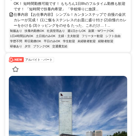
OK！ 短時間勤務可能です！ もちろん1日8hのフルタイム勤務も歓迎
です！ 「短時間で扶養内希望」 「学校帰りに放課...
仕事内容 【お仕事内容】 シンプル！カンタンステップで 自慢の金沢
カレーが完成！ (1)ご飯をステンレスのお皿に盛り付け (2)自慢のカレ
ーをかける (3)トッピングをのせる たった、これだけ…！...
制服あり
扶養内勤務OK
社員登用あり
週1日からOK
副業・WワークOK
1日4時間以内OK
土日祝のみOK
主婦・主夫歓迎
フリーター歓迎
シフト自由
学歴不問
即日勤務OK
平日のみOK
学生歓迎
未経験者歓迎
経験者歓迎
研修あり
夕方
ブランクOK
交通費支給
アルバイト・パート