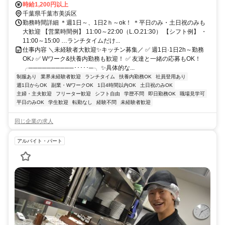
「幕張本郷駅」からバス約8分
時給1,200円以上
千葉県千葉市美浜区
勤務時間詳細 ＊週1日～、1日2ｈ～ok！ ＊平日のみ・土日祝のみも
大歓迎 【営業時間例】 11:00～22:00（L.O.21:30） 【シフト例】 ・
11:00～15:00 …ランチタイムだけ...
仕事内容 ＼未経験者大歓迎✨キッチン募集／ ✅ 週1日·1日2h～勤務
OK♪ ✅ Wワーク&扶養内勤務も歓迎！ ✅ 友達と一緒の応募もOK！
╭──────────･････─╮ ✨具体的な...
制服あり
業界未経験者歓迎
ランチタイム
扶養内勤務OK
社員登用あり
週1日からOK
副業・WワークOK
1日4時間以内OK
土日祝のみOK
主婦・主夫歓迎
フリーター歓迎
シフト自由
学歴不問
即日勤務OK
職場見学可
平日のみOK
学生歓迎
転勤なし
経験不問
未経験者歓迎
同じ企業の求人
アルバイト・パート