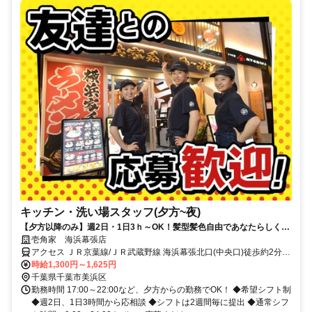
キッチン・洗い場スタッフ(夕方~夜)
【夕方以降のみ】週2日・1日3ｈ～OK！髪型髪色自由であなたらしく勤
務！
壱角家 海浜幕張店
アクセス ＪＲ京葉線/ＪＲ武蔵野線 海浜幕張北口(中央口)徒歩約2分、
京成千葉線 京成幕張徒歩約24分、ＪＲ総武本線 幕張南口徒歩約25分
時給1,300円～1,625円
千葉県千葉市美浜区
勤務時間 17:00～22:00など、夕方からの勤務でOK！ ◆希望シフト制
◆週2日、1日3時間から応相談 ◆シフトは2週間毎に提出 ◆通常シフ