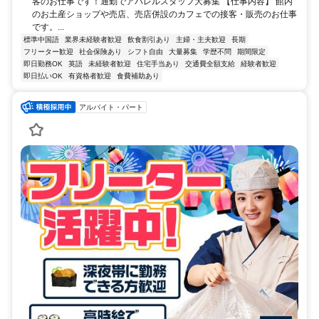
客のお仕事です！通勤でアパレルスタッフ大募集 【仕事内容】 館内
のお土産ショップや売店、売店併設のカフェでの接客・販売のお仕事
です。...
標準中国語
業界未経験者歓迎
飲食割引あり
主婦・主夫歓迎
長期
フリーター歓迎
社会保険あり
シフト自由
大量募集
学歴不問
期間限定
即日勤務OK
英語
未経験者歓迎
住宅手当あり
交通費全額支給
経験者歓迎
即日払いOK
有資格者歓迎
食費補助あり
アルバイト・パート