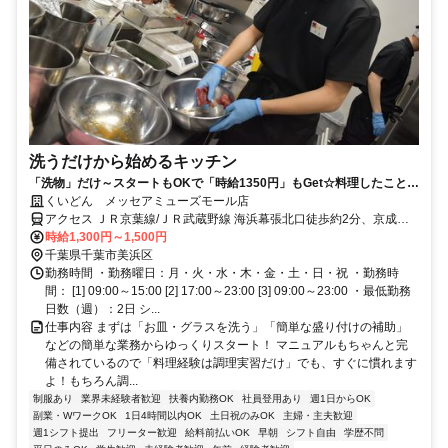
洗うだけから始めるキッチン
「洗物」だけ～スタートもOKで「時給1350円」もGet☆料理したことな
くても安心◎未経験者大歓迎！
くいどん メッセアミューズモール店
アクセス ＪＲ京葉線/ＪＲ武蔵野線 海浜幕張北口徒歩約2分、京成千
葉線 京成幕張徒歩約23分、ＪＲ京葉線/ＪＲ武蔵野線 幕張豊砂徒歩約
時給1,300円～1,500円
24分 駅近！通勤便利に海浜幕張駅歩2分
千葉県千葉市美浜区
勤務時間 ・勤務曜日：月・火・水・木・金・土・日・祝 ・勤務時
間： [1] 09:00～15:00 [2] 17:00～23:00 [3] 09:00～23:00 ・最低勤務
日数（週）：2日 シ...
仕事内容 まずは「お皿・グラスを洗う」「簡単な盛り付けの補助」
などの簡単な業務からゆっくりスタート！ マニュアルもちゃんと完
備されているので「料理経験は調理実習だけ」でも、すぐに慣れます
よ！もちろん調...
制服あり
業界未経験者歓迎
扶養内勤務OK
社員登用あり
週1日からOK
副業・WワークOK
1日4時間以内OK
土日祝のみOK
主婦・主夫歓迎
週1シフト提出
フリーター歓迎
給料前払いOK
早朝
シフト自由
学歴不問