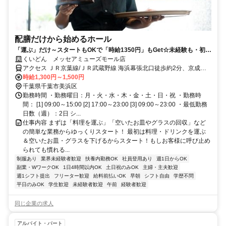
配膳だけから始めるホール
「運ぶ」だけ～スタートもOKで「時給1350円」もGet☆未経験も・初バ
イトも◎笑顔が嬉しいお仕事！
くいどん メッセアミューズモール店
アクセス ＪＲ京葉線/ＪＲ武蔵野線 海浜幕張北口徒歩約2分、京成千
葉線 京成幕張徒歩約23分、ＪＲ京葉線/ＪＲ武蔵野線 幕張豊砂徒歩約
時給1,300円～1,500円
24分 駅近！通勤便利に海浜幕張駅歩2分
千葉県千葉市美浜区
勤務時間 ・勤務曜日：月・火・水・木・金・土・日・祝 ・勤務時
間： [1] 09:00～15:00 [2] 17:00～23:00 [3] 09:00～23:00 ・最低勤務
日数（週）：2日 シ...
仕事内容 まずは「料理を運ぶ」「空いたお皿やグラスの回収」など
の簡単な業務からゆっくりスタート！ 最初は料理・ドリンクを運ぶ
＆空いたお皿・グラスを下げるからスタート！もしお客様に呼び止め
られても慣れる...
制服あり
業界未経験者歓迎
扶養内勤務OK
社員登用あり
週1日からOK
副業・WワークOK
1日4時間以内OK
土日祝のみOK
主婦・主夫歓迎
週1シフト提出
フリーター歓迎
給料前払いOK
早朝
シフト自由
学歴不問
平日のみOK
学生歓迎
未経験者歓迎
午前
経験者歓迎
同じ企業の求人
アルバイト・パート