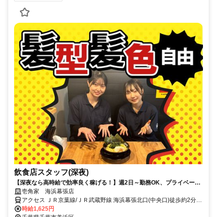
飲食店スタッフ(深夜)
【深夜なら高時給で効率良く稼げる！】週2日～勤務OK、プライベート
と両立しながら無理なく働けます☆
壱角家 海浜幕張店
アクセス ＪＲ京葉線/ＪＲ武蔵野線 海浜幕張北口(中央口)徒歩約2分、
京成千葉線 京成幕張徒歩約24分、ＪＲ総武本線 幕張南口徒歩約25分
時給1,625円