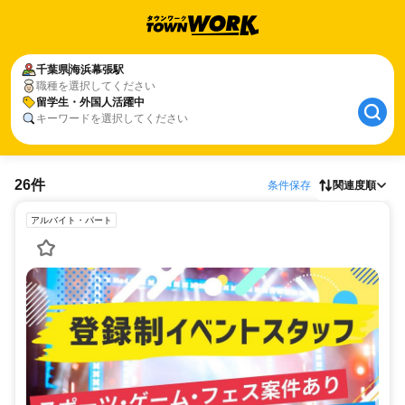
千葉県
海浜幕張駅
職種を選択してください
留学生・外国人活躍中
キーワードを選択してください
26件
条件保存
関連度順
アルバイト・パート