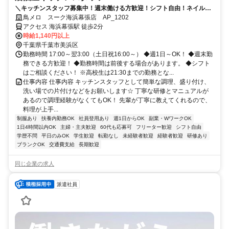
＼キッチンスタッフ募集中！週末働ける方歓迎！シフト自由！ネイル・
髪色自由！丁寧な研修で飲食店未経験の方も安心！
鳥メロ スーク海浜幕張店 AP_1202
アクセス 海浜幕張駅 徒歩2分
時給1,140円以上
千葉県千葉市美浜区
勤務時間 17:00～翌3:00（土日祝16:00～） ◆週1日～OK！ ◆週末勤
務できる方歓迎！ ◆勤務時間は前後する場合があります。 ◆シフト
はご相談ください！ ※高校生は21:30までの勤務とな...
仕事内容 仕事内容 キッチンスタッフとして簡単な調理、盛り付け、
洗い場での片付けなどをお願いします☆ 丁寧な研修とマニュアルが
あるので調理経験がなくてもOK！ 先輩が丁寧に教えてくれるので、
料理が上手...
制服あり
扶養内勤務OK
社員登用あり
週1日からOK
副業・WワークOK
1日4時間以内OK
主婦・主夫歓迎
60代も応募可
フリーター歓迎
シフト自由
学歴不問
平日のみOK
学生歓迎
転勤なし
未経験者歓迎
経験者歓迎
研修あり
ブランクOK
交通費支給
長期歓迎
同じ企業の求人
派遣社員