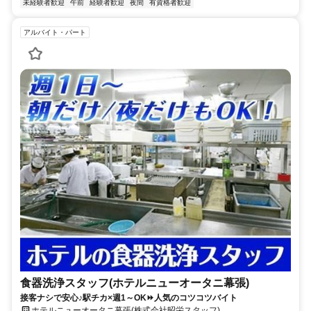
未経験者歓迎
午前
経験者歓迎
夜間
有資格者歓迎
アルバイト・パート
食器洗浄スタッフ(ホテルニューオータニ幕張)
接客ナシで安心♪駅チカ×週1～OK⏩人気のコツコツバイト
ホテルニューオータニ幕張(株式会社昭栄スタッフ)