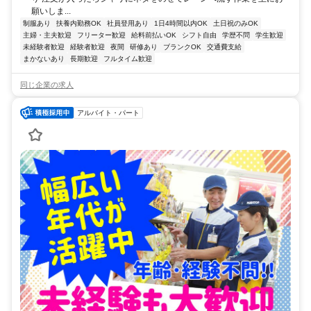
願いしま...
制服あり
扶養内勤務OK
社員登用あり
1日4時間以内OK
土日祝のみOK
主婦・主夫歓迎
フリーター歓迎
給料前払いOK
シフト自由
学歴不問
学生歓迎
未経験者歓迎
経験者歓迎
夜間
研修あり
ブランクOK
交通費支給
まかないあり
長期歓迎
フルタイム歓迎
同じ企業の求人
アルバイト・パート