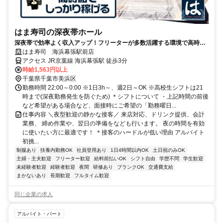
はま寿司の深夜帯ホール
深夜帯で効率よく収入アップ！フリーターが多数活躍する環境で高時給
で働きませんか？
はま寿司 海浜幕張駅前店
アクセス JR京葉線 海浜幕張駅 徒歩3分
時給1,563円以上
千葉県千葉市美浜区
勤務時間 22:00～0:00 ※1日3h～、週2日～OK ※高校生シフトは21
時まで(深夜勤務発生を防ぐため) ＊シフトについて ・上記時間の前後
など希望がある場合など、面接時にご希望の「勤務曜日...
仕事内容 ＼夜型歓迎の静かな接客／ 来店対応、ドリンク提供、会計
業務、 締め作業や、翌日の準備をなども行います。 夜の時間を有効
に使いたい方に最適です！ ＊接客のハードルが低い理由 アルバイト
初挑...
制服あり
扶養内勤務OK
社員登用あり
1日4時間以内OK
土日祝のみOK
主婦・主夫歓迎
フリーター歓迎
給料前払いOK
シフト自由
学歴不問
学生歓迎
未経験者歓迎
経験者歓迎
夜間
研修あり
ブランクOK
交通費支給
まかないあり
長期歓迎
フルタイム歓迎
同じ企業の求人
アルバイト・パート