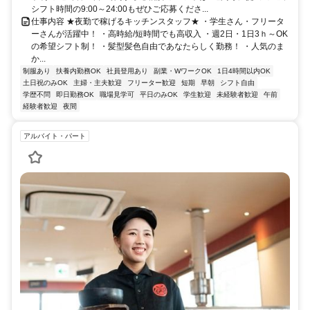
シフト時間の9:00～24:00もぜひご応募くださ...
仕事内容 ★夜勤で稼げるキッチンスタッフ★ ・学生さん・フリータ
ーさんが活躍中！ ・高時給/短時間でも高収入 ・週2日・1日3ｈ～OK
の希望シフト制！ ・髪型髪色自由であなたらしく勤務！ ・人気のま
か...
制服あり
扶養内勤務OK
社員登用あり
副業・WワークOK
1日4時間以内OK
土日祝のみOK
主婦・主夫歓迎
フリーター歓迎
短期
早朝
シフト自由
学歴不問
即日勤務OK
職場見学可
平日のみOK
学生歓迎
未経験者歓迎
午前
経験者歓迎
夜間
アルバイト・パート