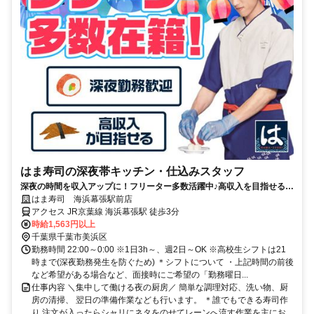
はま寿司の深夜帯キッチン・仕込みスタッフ
深夜の時間を収入アップに！フリーター多数活躍中♪高収入を目指せる環
境です！
はま寿司 海浜幕張駅前店
アクセス JR京葉線 海浜幕張駅 徒歩3分
時給1,563円以上
千葉県千葉市美浜区
勤務時間 22:00～0:00 ※1日3h～、週2日～OK ※高校生シフトは21
時まで(深夜勤務発生を防ぐため) ＊シフトについて ・上記時間の前後
など希望がある場合など、面接時にご希望の「勤務曜日...
仕事内容 ＼集中して働ける夜の厨房／ 簡単な調理対応、洗い物、厨
房の清掃、 翌日の準備作業なども行います。 ＊誰でもできる寿司作
り 注文が入ったらシャリにネタをのせてレーンへ流す作業を主にお