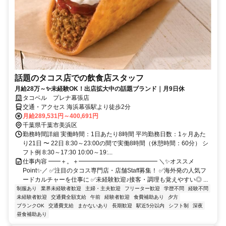
話題のタコス店での飲食店スタッフ
月給28万～✨未経験OK！出店拡大中の話題ブランド｜月9日休
タコベル プレナ幕張店
交通・アクセス 海浜幕張駅より徒歩2分
月給289,531円～400,691円
千葉県千葉市美浜区
勤務時間詳細 実働時間：1日あたり8時間 平均勤務日数：1ヶ月あた
り21日 〜 22日 8:30～23:00の間で実働8時間（休憩時間：60分） シ
フト例 8:30～17:30 10:00～19:...
仕事内容 ━━＋。＋━━━━━━━━━━━━━ ＼✨オススメ
Point✨／ ✅注目のタコス専門店・店舗Staff募集！ ✅海外発の人気フ
ードカルチャーを仕事に ✅未経験歓迎♪接客・調理も覚えやすい◎ ...
制服あり
業界未経験者歓迎
主婦・主夫歓迎
フリーター歓迎
学歴不問
経験不問
未経験者歓迎
交通費全額支給
午前
経験者歓迎
食費補助あり
夕方
ブランクOK
交通費支給
まかないあり
長期歓迎
駅近5分以内
シフト制
深夜
昼食補助あり