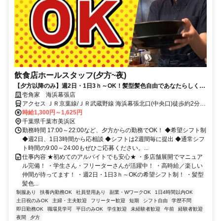
飲食店ホールスタッフ(夕方~夜)
【夕方以降のみ】週2日・1日3ｈ～OK！髪型髪色自由であなたらしく勤
務！
壱角家 海浜幕張店
アクセス ＪＲ京葉線/ＪＲ武蔵野線 海浜幕張北口(中央口)徒歩約2分、
京成千葉線 京成幕張徒歩約24分、ＪＲ総武本線 幕張南口徒歩約25分
時給1,300円～1,625円
千葉県千葉市美浜区
勤務時間 17:00～22:00など、夕方からの勤務でOK！ ◆希望シフト制
◆週2日、1日3時間から応相談 ◆シフトは2週間毎に提出 ◆通常シフ
ト時間の9:00～24:00もぜひご応募ください。...
仕事内容 ★初めてのアルバイトでも安心★ ・多店舗展開でマニュア
ル完備！ ・学生さん・フリーターさんが活躍中！ ・高時給／楽しい
仲間が待ってます！ ・週2日・1日3ｈ～OKの希望シフト制！ ・髪型
髪色...
制服あり
扶養内勤務OK
社員登用あり
副業・WワークOK
1日4時間以内OK
土日祝のみOK
主婦・主夫歓迎
フリーター歓迎
短期
シフト自由
学歴不問
即日勤務OK
職場見学可
平日のみOK
学生歓迎
未経験者歓迎
午前
経験者歓迎
夜間
夕方