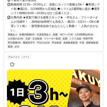
千葉県千葉市美浜区
勤務時間 22:00～24:00など、深夜にガッツリ勤務もOK！ ◆希望シフ
ト制 ◆週2日、1日3時間から応相談 ◆シフトは2週間毎に提出 ◆通常
シフト時間の9:00～24:00もぜひご応募くださ...
仕事内容 ★夜勤で稼げる接客スタッフ★ ・学生さん・フリーターさ
んが活躍中！ ・高時給/短時間でも高収入 ・週2日・1日3ｈ～OKの希
望シフト制！ ・髪型髪色自由であなたらしく勤務！ ・人気のまかな
い...
制服あり
扶養内勤務OK
社員登用あり
副業・WワークOK
1日4時間以内OK
土日祝のみOK
主婦・主夫歓迎
フリーター歓迎
短期
シフト自由
学歴不問
即日勤務OK
職場見学可
平日のみOK
学生歓迎
未経験者歓迎
午前
経験者歓迎
夜間
夕方
アルバイト・パート