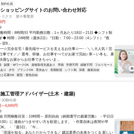
契約社員
手ショッピングサイトのお問い合わせ対応
トリクス 第十事業所
00円
ト
働時間：8時間/日 平均勤務日数：1ヶ月あたり18日～21日 ◆シフト制
◆ 時間：24時間（週休2日） *日勤： 7:00～23:00（4シフト） *夜
翌8...
･･━☆完全在宅！最先端サービスを支えるお仕事☆━･･ ＼＼大人気！完
仕事です／／ 選考、研修、お仕事すべてがお家で完結♪ 寒～い冬も、暑
快適なお家からお仕事できちゃいま...
迎
副業・WワークOK
資格取得支援あり
早朝
学歴不問
経験不問
フルリモート
修あり
夕方
ブランクOK
育休あり
長期歓迎
シフト制
深夜
服装自由
達と応募OK
髪型・髪色自由
施工管理アドバイザー(土木・建築)
JOBHUB
円～4,000円
ト
細 月間稼働目安：10時間～ 原則自由（納期遵守の裁量労働） ・平日日
-18:00）に 連絡がつきやすい方を歓迎します。 ・作業自体は夜間や早
K。 ・「週3日」「午...
＼「現場を知る」あなただからできる／ 建設業界の未来をつくる 新しい