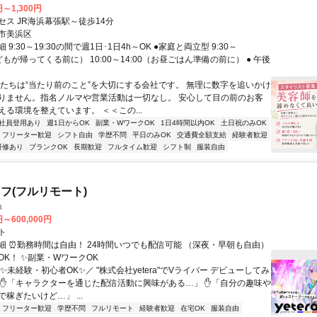
円～1,300円
セス JR海浜幕張駅～徒歩14分
市美浜区
9:30～19:30の間で週1日･1日4h～OK ●家庭と両立型 9:30～
子どもが帰ってくる前に） 10:00～14:00（お昼ごはん準備の前に） ● 午後
私たちは“当たり前のこと”を大切にする会社です。 無理に数字を追いかけ
りません。指名ノルマや営業活動は一切なし。 安心して目の前のお客
える環境を整えています。 ＜＜この...
社員登用あり
週1日からOK
副業・WワークOK
1日4時間以内OK
土日祝のみOK
フリーター歓迎
シフト自由
学歴不問
平日のみOK
交通費全額支給
経験者歓迎
研修あり
ブランクOK
長期歓迎
フルタイム歓迎
シフト制
服装自由
フ(フルリモート)
a
円～600,000円
ト
細 ⏰勤務時間は自由！ 24時間いつでも配信可能 （深夜・早朝も自由）
OK！ ✨副業・WワークOK
✨未経験・初心者OK✨／ "株式会社yetera"でVライバー デビューしてみ
 ✋「キャラクターを通じた配信活動に興味がある…」 ✋「自分の趣味や
稼ぎたいけど…」 ...
フリーター歓迎
学歴不問
フルリモート
経験者歓迎
在宅OK
服装自由