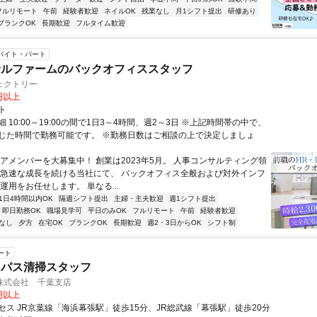
フルリモート
午前
経験者歓迎
ネイルOK
残業なし
月1シフト提出
研修あり
ブランクOK
長期歓迎
フルタイム歓迎
バイト・パート
サルファームのバックオフィススタッフ
ェクトリー
0円以上
ト
 10:00～19:00の間で1日3～4時間、週2～3日 ※上記時間帯の中で、
じた時間で勤務可能です。 ※勤務日数はご相談の上で決定しましょ
コアメンバーを大募集中！ 創業は2023年5月。 人事コンサルティング領
 急速な成長を続ける当社にて、 バックオフィス全般および対外インフ
運用をお任せします。 単なる...
1日4時間以内OK
隔週シフト提出
主婦・主夫歓迎
週1シフト提出
即日勤務OK
職場見学可
平日のみOK
フルリモート
午前
経験者歓迎
なし
夕方
在宅OK
ブランクOK
長期歓迎
週2・3日からOK
シフト制
ート
ンパス清掃スタッフ
株式会社 千葉支店
0円以上
セス JR京葉線「海浜幕張駅」徒歩15分、JR総武線「幕張駅」徒歩20分