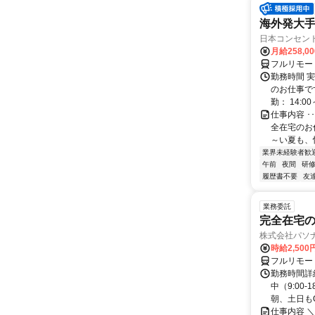
海外発大
日本コンセン
月給258,0
フルリモー
勤務時間 実
のお仕事です
勤： 14:00～
仕事内容 
全在宅のお
～い夏も、
業界未経験者歓
午前
夜間
研
履歴書不要
友
業務委託
完全在宅の
株式会社パソナ
時給2,500
フルリモー
勤務時間詳
中（9:00
朝、土日もO
仕事内容 