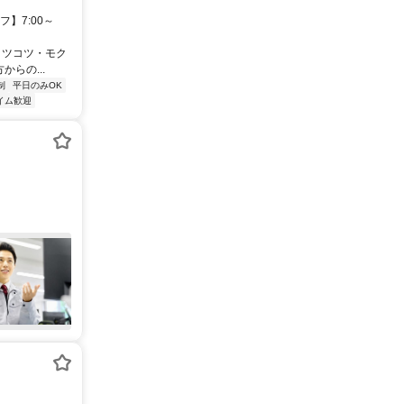
】7:00～
コツコツ・モク
らの...
制
平日のみOK
イム歓迎