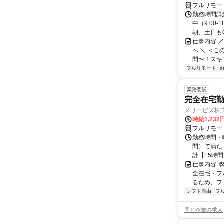
フルリモー
勤務時間詳
中（9:00
朝、土日もO
仕事内容 
へ ＼ ＜こ
間〜！スキマ
フルリモート
業務委託
完全在宅勤
メリービズ株
時給1,23
フルリモー
勤務時間・曜
間）で満たす
計【15時間】
仕事内容:
全在宅・フ
るため、フ
シフト自由
フ
同じ企業の求人