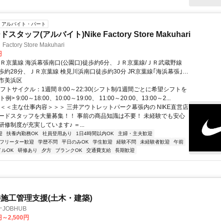
アルバイト・パート
タッフ(アルバイト)Nike Factory Store Makuhari
ctory Store Makuhari
円
ＪＲ京葉線 海浜幕張南口(公園口)徒歩約6分、ＪＲ京葉線/ＪＲ武蔵野線
歩約28分、ＪＲ京葉線 検見川浜南口徒歩約30分 JR京葉線｢海浜幕張｣駅
分
市美浜区
フトサイクル：1週間 8:00～22:30(シフト制/1週間ごとに希望シフトを
例> 9:00～18:00、10:00～19:00、 11:00～20:00、13:00～2...
＜＜＜主な仕事内容＞＞＞ 三井アウトレットパーク幕張内の NIKE直営店
ードスタッフを大量募集！！ 事前の商品知識は不要！ 未経験でも安心
修制度が充実しています♪ ＝...
迎
扶養内勤務OK
社員登用あり
1日4時間以内OK
主婦・主夫歓迎
フリーター歓迎
学歴不問
平日のみOK
学生歓迎
経験不問
未経験者歓迎
午前
イルOK
研修あり
夕方
ブランクOK
交通費支給
長期歓迎
施工管理支援(土木・建築)
JOBHUB
円～2,500円