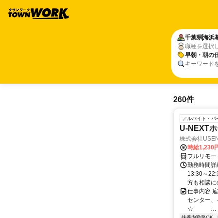
千葉県
海浜
職種を選択
早朝・朝の
キーワード
260件
アルバイト・パ
U-NEX
株式会社USEN 
時給1,230
フルリモー
勤務時間詳細
13:30～
方も相談にの
仕事内容 
センター、
☆―――…・
扶養内勤務OK