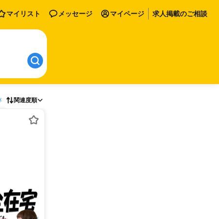
マイリスト
メッセージ
マイページ
求人掲載のご相談
存
関連度順