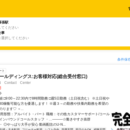
幕張駅
してください
仕事
を選択してください
条件保
ート
Tホールディングス:お客様対応(総合受付窓口)
Contact Center
円
ト
 □9:00～22:30内で8時間勤務 □週5日勤務（土日祝含む） ※土日祝や
22:30稼働可能な方を優遇します！ ※週３～の勤務や扶養内勤務を希望の
ります♡ ＜...
雇用形態：アルバイト・パート 職種：その他カスタマーサポート/コール
インバウンドコールスタッフ ・…―――☆働きやすさ抜群
 ◎やっぱり大手が安心 動画配信のU-N...
主婦・主夫歓迎
フリーター歓迎
シフト自由
学歴不問
平日のみOK
経験不問