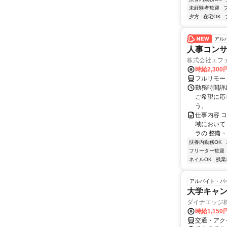
未経験者歓迎
夕方
在宅OK
アル
人事コン
株式会社エフ
時給2,30
フルリモー
勤務時間詳細
ご希望に応
う。
仕事内容 
域において
ラの 整備・
扶養内勤務OK
フリーター歓迎
ネイルOK
残業
アルバイト・パ
大学キャ
ダイナエッジ
時給1,15
交通・アク