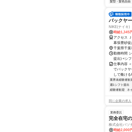
髪型・髪色自由
バックヤードス
NIKE(ナイキ) Fa
時給1,345
アクセス 
幕張豊砂徒
より徒歩1
千葉県千葉
勤務時間 シ
提出) <シフト
仕事内容 
でバックヤ
して働ける研
業界未経験者歓
週1シフト提出
経験者歓迎
ネ
同じ企業の求人
業務委託
完全在宅の
株式会社パソナ
時給2,000