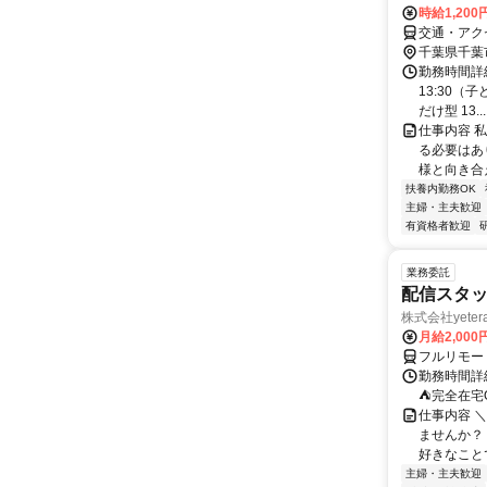
時給1,200
交通・アク
千葉県千葉
勤務時間詳細 
13:30（
だけ型 13...
仕事内容 
る必要はあ
様と向き合
扶養内勤務OK
主婦・主夫歓迎
有資格者歓迎
業務委託
配信スタッ
株式会社yeter
月給2,000
フルリモー
勤務時間詳
⛺完全在宅
仕事内容 ＼
ませんか？
好きなことで
主婦・主夫歓迎