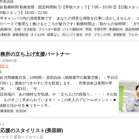
市美浜区
 勤務時間 勤務形態：固定時間制 ①【早朝スタッフ】7:00～10:00 ②【日勤スタッフ
【夕勤スタッフ】18:00～21:00
大学キャンパス内の清掃業務です。 あなたの得意な掃除を仕事に活かしませんか。 
のペースで無理なく働けるところが魅力です♪ 勤務時間は 「朝からの短時間」「夕方か
内勤務OK
主婦・主夫歓迎
フリーター歓迎
バイク通勤OK
早朝
学歴不問
車通勤OK
固定時間
験者歓迎
経験者歓迎
ネイルOK
残業なし
月1シフト提出
夕方
ブランクOK
長期歓迎
フルタ
事務所の立ち上げ支援パートナー
JOBHUB
0円以上
ト
細 月間稼働目安：10時間～ 原則自由（納期遵守の裁量労働） ・平日日
-18:00）に 連絡がつきやすい方を歓迎します。 ・作業自体は夜間や早
K。 ・「週3日」「午...
建設現場の「あの独特な空気感」や 「立ち上げの段取り」・・・ その知
、 ものすごく求められています！ ＜この求人のアピールポイント＞ ■
験が活かせる ■ リモート可...
経験者歓迎
在宅OK
ート
応援のスタイリスト(美容師)
ークラブ 幕張ベイタウン店