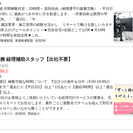
ト
細 月間稼働目安：10時間～ 原則自由（納期遵守の裁量労働） ・平日日
-18:00）に 連絡がつきやすい方を歓迎します。 ・作業自体は夜間や早
K。 ・「週3日」「午...
／ 建設業界・施工管理の経験を活かし、 リモートで働ける新しいカタチ
の求人のアピールポイント＞ ■ 完全在宅×全国どこでもOK ■ 月10時
時間を有効活用 ■ これ...
経験者歓迎
有資格者歓迎
在宅OK
務 経理補助スタッフ【出社不要】
式会社
2円以上
ト
日: 稼働可能な時間について、下記3つの条件を日中（9:00-19:00の
方 * 週あたり【平日3日】 以上 * 1日あたり【連続3時間】 以上 * 週合
以上...
 弊社のお客様よりご依頼いただいている経理代行サービスの業務を、完
ルリモートでお任せします。案件ごとに複数名でチームを組んで対応す
ォローし合いながら働くことができます。...
ルリモート
在宅OK
昇給あり