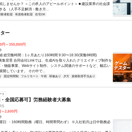
戦しませんか？ ＜この求人のアピールポイント＞ ■ 建設業界の社会課
る （人手不足解消・働き方...
経験者歓迎
有資格者歓迎
在宅OK
スター
00円～350,000円
ト
 総労働時間：1ヶ月あたり160時間 9:30〜18:30(実働8時間)
●募集背景 合同会社Linkでは、生成AIを取り入れたクリエイティブ制作を
C・物販事業、Webサイト制作、システム関連のサポートなど、幅広い
開しています。 その中で...
り
固定時間制
フルリモート
午前
研修あり
夕方
資格取得手当あり
ート
宅・全国応募可】労務経験者大募集
RS
円～2,600円
ト
曜日: ・160時間勤務（曜日、時間帯問わず） ※入社初月は日中勤務必