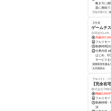
働き方に挑
題に挑戦でき
フルリモート
正社員
ゲームテ
合同会社Link
月給267,0
フルリモー
勤務時間詳細
仕事内容 
はじめ、E
サービスを展
資格取得支援あ
土日祝休み
アルバイト・パ
【完全在
株式会社TIME
時給2,000
フルリモー
勤務時間・
須