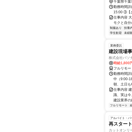
千葉県千葉
勤務時間詳細
15:00 ③
仕事内容 
モクと自分
制服あり
扶養
学生歓迎
未経
業務委託
建設現場
株式会社パソナ
時給1,80
フルリモー
勤務時間詳
中（9:00
朝、土日もO
仕事内容 
識、実は今
建設業界の経
フルリモート
アルバイト・パ
再スタート
カットオンリ