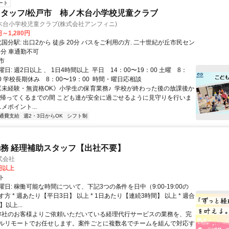
ート
タッフ/松戸市 柿ノ木台小学校児童クラブ
木台小学校児童クラブ(株式会社アンフィニ)
円～1,280円
ター: 徒歩 5分 車通勤不可
市
: 週2日以上 、 1日4時間以上 ㅤㅤ 平日 14：00〜19：00 土曜 8：
0 学校長期休み 8：00〜19：00 ㅤㅤ 時間・曜日応相談
《未経験・無資格OK》小学生の保育業務♪ ㅤㅤ 学校が終わった後の放課後か
が帰ってくるまでの間 こども達が安全に過ごせるように見守りを行いま
ススメポイント...
通費支給
週2・3日からOK
シフト制
務 経理補助スタッフ【出社不要】
式会社
2円以上
ト
日: 稼働可能な時間について、下記3つの条件を日中（9:00-19:00の
方 * 週あたり【平日3日】 以上 * 1日あたり【連続3時間】 以上 * 週合
以上...
 弊社のお客様よりご依頼いただいている経理代行サービスの業務を、完
ルリモートでお任せします。案件ごとに複数名でチームを組んで対応す