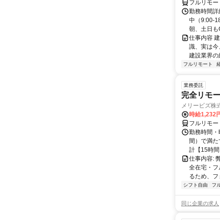
フルリモー
勤務時間詳
中（9:00
朝、土日もO
仕事内容 
識、実は今
建設業界の経
フルリモート
業務委託
完全リモー
メリービズ株
時給1,23
フルリモー
勤務時間・曜
間）で満たす
計【15時間】
仕事内容:
全在宅・フ
るため、フ
シフト自由
フ
同じ企業の求人