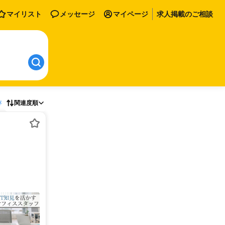
マイリスト
メッセージ
マイページ
求人掲載のご相談
存
関連度順