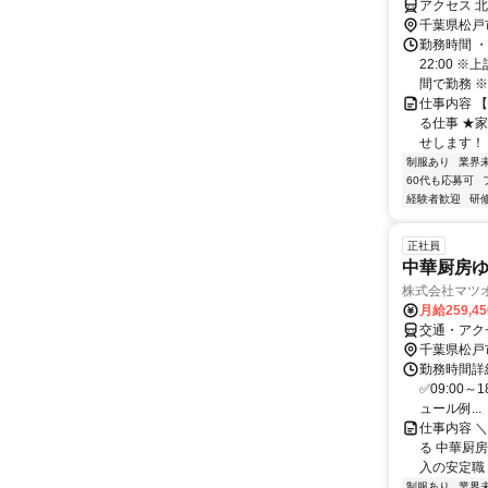
アクセス 
千葉県松戸
勤務時間 ・
22:00 
間で勤務 ※週
仕事内容 
る仕事 ★
せします！ 
制服あり
業界
60代も応募可
経験者歓迎
研
正社員
中華厨房ゆ
株式会社マツ
月給259,4
交通・アク
千葉県松戸
勤務時間詳細
✅09:00～
ュール例...
仕事内容 
る 中華厨
入の安定職！／
制服あり
業界