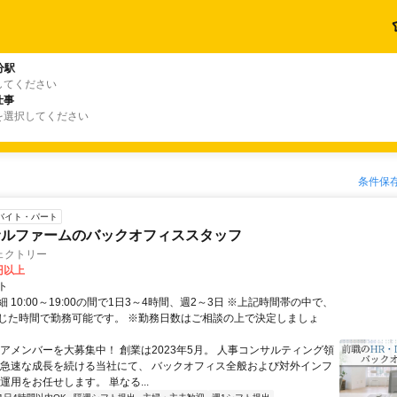
分駅
してください
仕事
を選択してください
条件保
バイト・パート
サルファームのバックオフィススタッフ
ェクトリー
0円以上
ト
 10:00～19:00の間で1日3～4時間、週2～3日 ※上記時間帯の中で、
じた時間で勤務可能です。 ※勤務日数はご相談の上で決定しましょ
コアメンバーを大募集中！ 創業は2023年5月。 人事コンサルティング領
 急速な成長を続ける当社にて、 バックオフィス全般および対外インフ
運用をお任せします。 単なる...