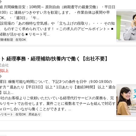
ト
細 月間稼働目安：10時間～ 原則自由（納期遵守の裁量労働） ・平日日
-18:00）に 連絡がつきやすい方を歓迎します。 ・作業自体は夜間や早
K。 ・「週3日」「午...
建設現場の「あの独特な空気感」や 「立ち上げの段取り」・・・ その知
、 ものすごく求められています！ ＜この求人のアピールポイント＞ ■
験が活かせる ■ リモート可...
経験者歓迎
在宅OK
ト 経理事務・経理補助/扶養内で働く【出社不要】
式会社
2円以上
ト
日: 稼働可能な時間について、下記3つの条件を日中（9:00-19:00の
方 * 週あたり【平日3日】 以上 * 1日あたり【連続3時間】 以上 * 週合
以上...
 弊社のお客様よりご依頼いただいている経理代行サービスの業務を、完
ルリモートでお任せします。案件ごとに複数名でチームを組んで対応す
ォローし合いながら働くことができます。...
ルリモート
在宅OK
昇給あり