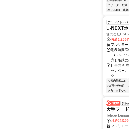
扶養内勤務OK
フリーター歓迎
ネイルOK
残業
アルバイト・パ
U-NEX
株式会社USEN 
時給1,230
フルリモー
勤務時間詳細
13:30～
方も相談にの
仕事内容 
センター、
☆―――…・
扶養内勤務OK
未経験者歓迎
夕方
在宅OK
契約
大手フード
Teleperform
月給213,0
フルリモー