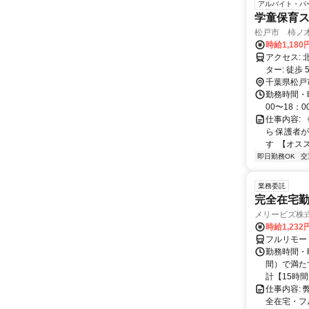
アルバイト・パ
学童保育ス
松戸市 柿ノ
時給1,180
アクセス: 北国分駅: 出口2から 徒歩 20分 バスをご利用の方. 二十世紀が丘市民セン
千葉県松戸
勤務時間・曜日
00〜18：0
仕事内容: 
ら 保護者
す ㅤㅤ 【オ
即日勤務OK
交
業務委託
完全在宅勤
メリービズ株
時給1,23
フルリモー
勤務時間・曜
間）で満たす
計【15時間】
仕事内容:
全在宅・フ