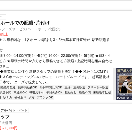
ート
ホールでの配膳･片付け
トフーズサービス(ハートホール北国分)
0円以上
セス 勤務地は、｢各ホール｣駅より3～5分(基本直行直帰)の 駅近現場多
市
7:00～14:00(実働2～4時間) 16:00～22:00(実働4～5時間) ★週3～4
る方 ★早朝の時間や夕方から勤務できる方歓迎♪ 上記時間を組み合わせ
Ｋ...
◆◆事業拡大に伴う 新規スタッフの増員を決定！◆◆ 私たちはCMでも
 H＆Cホールディングスの セレモ・ハートグループです。 超高齢化社
本で、 ニーズが拡大してい...
未経験者歓迎
扶養内勤務OK
1日4時間以内OK
主婦・主夫歓迎
フリーター歓迎
学歴不問
車通勤OK
職場見学可
平日のみOK
転勤なし
経験不問
未経験者歓迎
迎
駅ナカ
研修あり
夕方
ブランクOK
アルバイト・パート
タッフ
戸大橋店
円～1,300円