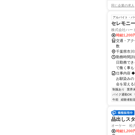
同じ企業の求人
アルバイト・パ
セレモニー
株式会社ハー
時給1,20
交通・アク
数
千葉県市川
勤務時間詳細 
日勤務でき
て働く事もＯ
仕事内容 
お馴染みの
会を迎える日
制服あり
業界
バイク通勤OK
午前
経験者歓
品出しス
オーケー 松
時給1,200