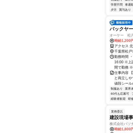
学歴不問
車通勤
夕方
賞与あり
バックヤ
オーケー 松
時給1,200
アクセス 
千葉県松戸
勤務時間 ・
16:00 
間で勤務 ※週
仕事内容 【
と両立しや
値段シールの
制服あり
業界
60代も応募可
経験者歓迎
研
業務委託
建設現場
株式会社パソナ
時給1,80