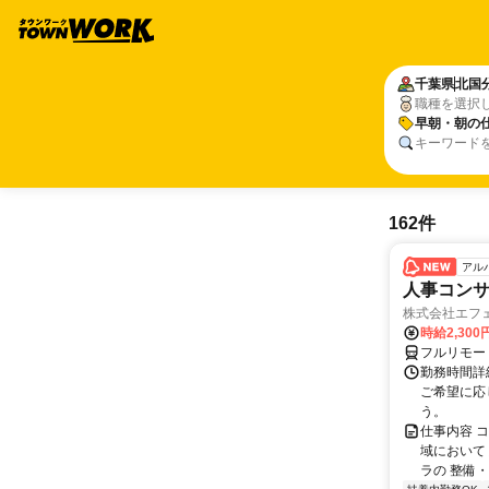
千葉県
北国
職種を選択
早朝・朝の
キーワード
162件
アル
人事コン
株式会社エフ
時給2,30
フルリモー
勤務時間詳細
ご希望に応
う。
仕事内容 
域において
ラの 整備・