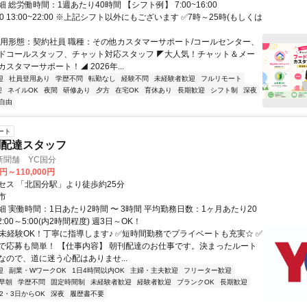
 総労働時間：1週あたり40時間 【シフト例】 7:00~16:00
9:00 13:00~22:00 ※上記シフト以外にもございます ✅7時～25時(もしくは
雇用形態：契約社員 職種：その他カスタマーサポート/コールセンター、
ドコールスタッフ、チャット対応スタッフ ◤大人気！チャット＆メー
スタマーサポート！◢ 2026年...
迎
社員登用あり
学歴不問
転勤なし
経験不問
未経験者歓迎
フルリモート
迎
ネイルOK
夜間
研修あり
夕方
在宅OK
育休あり
長期歓迎
シフト制
深夜
自由
ート
聞配達スタッフ
新聞舗 YC国分
0円～110,000円
セス 「北国分駅」より徒歩約25分
市
 実働時間：1日あたり2時間 〜 3時間 平均勤務日数：1ヶ月あたり20
 2:00～5:00(内2時間程度) 週3日～OK！
✅未経験OK！丁寧に指導します♪ ✅短時間勤務でプライベートも充実☆ ✅
で応募も簡単！ 【仕事内容】 朝刊配達のお仕事です。決まったルート
なので、道に迷う心配はありませ...
迎
副業・WワークOK
1日4時間以内OK
主婦・主夫歓迎
フリーター歓迎
早朝
学歴不問
固定時間制
未経験者歓迎
経験者歓迎
ブランクOK
長期歓迎
2・3日からOK
深夜
履歴書不要