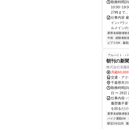
勤務時間詳細
10:00~1
27時まで...
仕事内容 
インバウン
ルメインのカ
業界未経験者歓
午前
経験者歓
ピアスOK
服装
アルバイト・パ
朝刊の新
株式会社加藤
月給60,00
交通・アク
千葉県市川
勤務時間詳細
日 〜 26日
仕事内容 
履歴書不要
を回るだけ
業界未経験者歓
バイク通勤OK
駅近5分以内
週