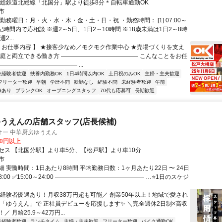
北総鉄道北総線「北国分」駅より徒歩8分＊自転車通勤OK
市
勤務曜日：月・火・水・木・金・土・日・祝 ・勤務時間： [1] 07:00～
※上記時間内で応相談 ※週2～5日、1日2～10時間 ※18歳未満は1日2～8時
2...
【 お仕事内容 】 ★接客少なめ／モクモク作業中心 ★売場づくりを支え
家庭と両立できる働き方 ――――――――――――― こんなことをお任
――――――――――――― ...
未経験者歓迎
扶養内勤務OK
1日4時間以内OK
土日祝のみOK
主婦・主夫歓迎
フリーター歓迎
早朝
学歴不問
転勤なし
経験不問
未経験者歓迎
午前
修あり
ブランクOK
オープニングスタッフ
70代も応募可
長期歓迎
うえんの店舗スタッフ(店長候補)
オー 中華厨房ゆうえん
50円以上
セス 【北国分駅】より車5分、【松戸駅】より車10分
市
 実働時間：1日あたり8時間 平均勤務日数：1ヶ月あたり22日 〜 24日
18:00 ✅15:00～24:00 ――――――――――――――― …⭐1日のスケジ
＼経験者優遇あり！月収38万円超も可能／ 創業50年以上！地域で愛され
房「ゆうえん」で 正社員デビューを応援します✨ ＼完全週休2日制×高収
 月給25.9～42万円...
未経験者歓迎
ランチタイム
主婦・主夫歓迎
フリーター歓迎
バイク通勤OK