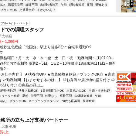
OK
職場見学可
経験不問
未経験者歓迎
午前
経験者歓迎
夜間
研修あり
ブランクOK
交通費支給
まかないあり
アルバイト・パート
ードでの調理スタッフ
戸大橋店
円～1,300円
北総鉄道北総線「北国分」駅より徒歩8分＊自転車通勤OK
市
勤務曜日：月・火・水・木・金・土・日・祝 ・勤務時間： [1] 07:00～
※上記時間内で応相談 ※週2～5日、1日2～10時間 ※18歳未満は1日2～8時
2...
 お仕事内容 】 ★扶養内OK♪ ★惣菜経験者歓迎／ブランクOK◎ ★家庭
すい勤務時間 【おまかせするのは…】 ◎お弁当や揚げ物の盛り付け ◎
貼り付け ◎商品の品出...
未経験者歓迎
扶養内勤務OK
1日4時間以内OK
土日祝のみOK
主婦・主夫歓迎
フリーター歓迎
早朝
学歴不問
転勤なし
経験不問
未経験者歓迎
午前
修あり
ブランクOK
オープニングスタッフ
70代も応募可
長期歓迎
事務所の立ち上げ支援パートナー
JOBHUB
0円以上