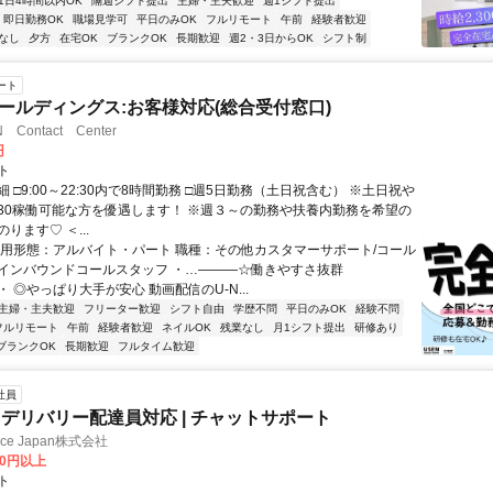
1日4時間以内OK
隔週シフト提出
主婦・主夫歓迎
週1シフト提出
即日勤務OK
職場見学可
平日のみOK
フルリモート
午前
経験者歓迎
なし
夕方
在宅OK
ブランクOK
長期歓迎
週2・3日からOK
シフト制
ート
Tホールディングス:お客様対応(総合受付窓口)
Contact Center
円
ト
 □9:00～22:30内で8時間勤務 □週5日勤務（土日祝含む） ※土日祝や
22:30稼働可能な方を優遇します！ ※週３～の勤務や扶養内勤務を希望の
ります♡ ＜...
雇用形態：アルバイト・パート 職種：その他カスタマーサポート/コール
インバウンドコールスタッフ ・…―――☆働きやすさ抜群
 ◎やっぱり大手が安心 動画配信のU-N...
主婦・主夫歓迎
フリーター歓迎
シフト自由
学歴不問
平日のみOK
経験不問
フルリモート
午前
経験者歓迎
ネイルOK
残業なし
月1シフト提出
研修あり
ブランクOK
長期歓迎
フルタイム歓迎
社員
デリバリー配達員対応 | チャットサポート
ance Japan株式会社
00円以上
ト