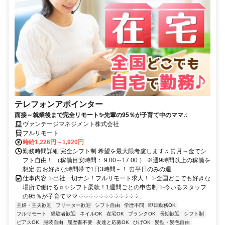
テレフォンアポインター
面接～就業後まで完全リモート✨先輩の95％が子育て中のママ♫
ヴァンテージマネジメント株式会社
フルリモート
時給1,226円～1,920円
勤務時間詳細 完全シフト制 希望を最大限考慮します♫ ⏰月～金でシ
フト自由！ （稼働目安時間： 9:00～17:00 ） ※週9時間以上の稼働を
想定 ⏰お好きな時間帯で1日3時間～！ ⏰平日のみの週...
仕事内容 ✨出社一切ナシ！フルリモート求人！ ✨全国どこでも好きな
場所で働ける♫ ✨シフト柔軟！1週間ごとの申告制 ✨今いるスタッフ
の95％が子育てママ ༶ ༶ ༶ ༶ ༶ ༶ ༶ ༶ ༶ ༶ ༶ ༶...
主婦・主夫歓迎
フリーター歓迎
シフト自由
学歴不問
即日勤務OK
フルリモート
経験者歓迎
ネイルOK
在宅OK
ブランクOK
長期歓迎
シフト制
ピアスOK
服装自由
履歴書不要
友達と応募OK
ひげOK
髪型・髪色自由