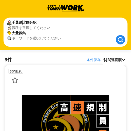
千葉県
千葉県
北国分駅
北国分駅
職種を選択してください
大量募集
大量募集
キーワードを選択してください
9件
条件保存
関連度順
契約社員