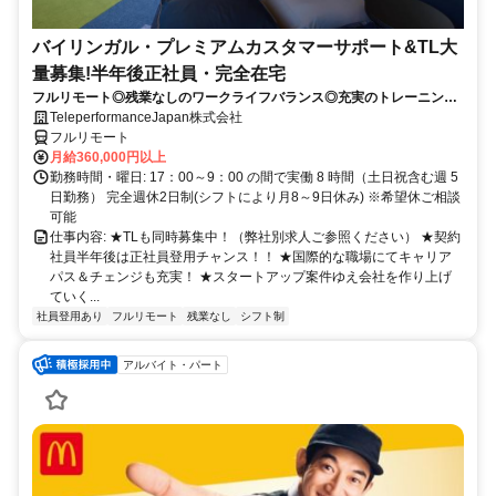
バイリンガル・プレミアムカスタマーサポート&TL大
量募集!半年後正社員・完全在宅
フルリモート◎残業なしのワークライフバランス◎充実のトレーニング
◎語学を活かして将来キャリア有望
TeleperformanceJapan株式会社
フルリモート
月給360,000円以上
勤務時間・曜日: 17：00～9：00 の間で実働 8 時間（土日祝含む週 5
日勤務） 完全週休2日制(シフトにより月8～9日休み) ※希望休ご相談
可能
仕事内容: ★TLも同時募集中！（弊社別求人ご参照ください） ★契約
社員半年後は正社員登用チャンス！！ ★国際的な職場にてキャリア
パス＆チェンジも充実！ ★スタートアップ案件ゆえ会社を作り上げ
ていく...
社員登用あり
フルリモート
残業なし
シフト制
アルバイト・パート