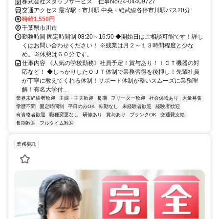
器の対応など！ 直接雇用実績あり！
株式会社スタッフサービス 仕事No/24-04409727
交通アクセス 最寄駅：市川駅 中央・総武線各停市川駅バス20分
時給1,550円
千葉県市川市
勤務時間 固定時間制 08:20～16:50 ◆開始日はご相談可能です！詳し
くはお問い合わせください！ ※残業は月２～１３時間程度と少な
め。※休憩は６０分です。
仕事内容 《人気の学校勤務》社員予定！賞与あり！ＩＣＴ機器の対
応など！ ◆しっかりしたＯＪＴ体制で業務習得を後押し！先輩社員
が丁寧に教えてくれる体制！サポート体制が整いスムーズに業務理
解！有名大学付...
業界未経験者歓迎
主婦・主夫歓迎
長期
フリーター歓迎
社会保険あり
大量募集
学歴不問
固定時間制
平日のみOK
転勤なし
未経験者歓迎
経験者歓迎
有資格者歓迎
職種変更なし
研修あり
賞与あり
ブランクOK
交通費支給
長期歓迎
フルタイム歓迎
業務委託