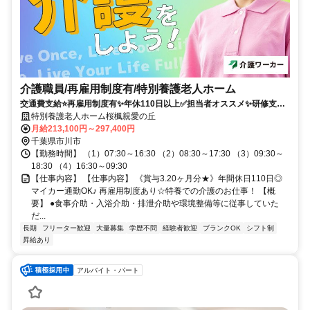
介護職員/再雇用制度有/特別養護老人ホーム
交通費支給⭐️再雇用制度有✨年休110日以上✅️担当者オススメ✨研修支援
有⭕️経験者優遇✨車通勤ＯＫ
特別養護老人ホーム桜楓親愛の丘
月給213,100円～297,400円
千葉県市川市
【勤務時間】 （1）07:30～16:30 （2）08:30～17:30 （3）09:30～
18:30 （4）16:30～09:30
【仕事内容】 【仕事内容】 《賞与3.20ヶ月分★》年間休日110日◎
マイカー通勤OK♪ 再雇用制度あり☆特養での介護のお仕事！ 【概
要】 ●食事介助・入浴介助・排泄介助や環境整備等に従事していた
だ...
長期
フリーター歓迎
大量募集
学歴不問
経験者歓迎
ブランクOK
シフト制
昇給あり
アルバイト・パート