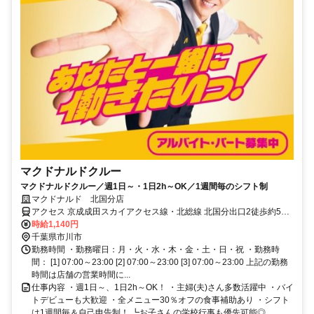
マクドナルドクルー
マクドナルドクルー／週1日～・1日2h～OK／1週間毎のシフト制
マクドナルド 北国分店
アクセス 京成成田スカイアクセス線・北総線 北国分出口2徒歩約5
分、京成成田スカイアクセス線・北総線 矢切徒歩約23分、京成成田
時給1,140円
スカイアクセス線・北総線 秋山徒歩約23分 北国分 [北総鉄道北総線]
千葉県市川市
矢切 [北総鉄道北総線] 秋山 [北総鉄道北総線] 松戸 [新京成電鉄新京成
勤務時間 ・勤務曜日：月・火・水・木・金・土・日・祝 ・勤務時
線] 松戸 [JR常磐線(上野～取手)]
間： [1] 07:00～23:00 [2] 07:00～23:00 [3] 07:00～23:00 上記の勤務
時間は店舗の営業時間に...
仕事内容 ・週1日～、1日2h～OK！ ・主婦(夫)さん多数活躍中 ・バイ
トデビューも大歓迎 ・全メニュー30％オフの食事補助あり ・シフト
は1週間毎＆自己申告制！ ┗お子さんの学校行事も優先可能◎ ...