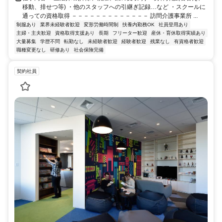
移動、排せつ等) ・他のスタッフへの引継ぎ記録…など ・スクールに
通っての資格取得 －－－－－－－－－－－－－ 訪問介護事業所 ...
制服あり
業界未経験者歓迎
変形労働時間制
扶養内勤務OK
社員登用あり
主婦・主夫歓迎
資格取得支援あり
長期
フリーター歓迎
産休・育休取得実績あり
大量募集
学歴不問
転勤なし
未経験者歓迎
経験者歓迎
残業なし
有資格者歓迎
職種変更なし
研修あり
社会保険完備
契約社員