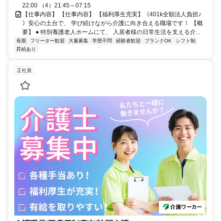
22:00 （4）21:45～07:15
【仕事内容】 【仕事内容】 【福利厚生充実】《401k全額法人負担♪
》安心の土台で、 学び続けながら介護に向き合える職場です！ 【概
要】 ● 特別養護老人ホームにて、 入居者様の日常生活を支える介...
長期
フリーター歓迎
大量募集
学歴不問
経験者歓迎
ブランクOK
シフト制
昇給あり
正社員