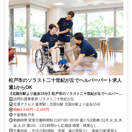
松戸市のソラスト二十世紀が丘でヘルパーパート求人
週1からOK
【北国分駅より徒歩15分】松戸市のソラスト二十世紀が丘でヘルパーパ
ート求人!週1～OK!
訪問介護事業所 ソラスト二十世紀が丘
交通アクセス 最寄駅：北国分駅 北国分駅より徒歩15分
時給1,145円～2,165円
千葉県松戸市
勤務時間 変形労働時間制 (1)07:00~20:00 週1~5日勤務 (1)月,火,水,木,
金,土,日 週1日、1日1時間から応相談 残業：残業なし
仕事内容 ・生活介助(掃除、洗濯、薬の受取り) ・身体介護(着替え、