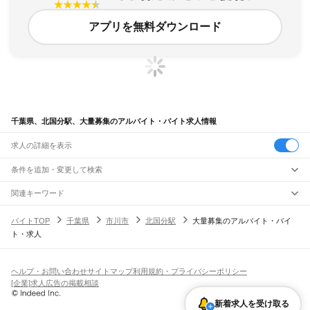
アプリを無料ダウンロード
千葉県、北国分駅、大量募集のアルバイト・バイト求人情報
求人の詳細を表示
条件を追加・変更して検索
市区町村を追加・変更
関連キーワード
完全在宅ワーク 全国
シール貼り 在宅
現在地周辺
ガチャガチャ
犬カフェ
千葉県
駅を追加・変更
バイトTOP
千葉県
市川市
北国分駅
大量募集のアルバイト・バイ
千葉県
すべて
ト・求人
千葉市
すべて
職種を追加・変更
JR武蔵野線
中央区
花見川区
稲毛区
若葉区
緑区
美浜区
南流山駅
新松戸駅
新八柱駅
東松戸駅
市川大野駅
船橋法典駅
西船橋駅
飲食・フードサービス
銚子市
市川市
船橋市
館山市
木更津市
松戸市
野田市
茂原市
成田市
佐倉市
東金市
特徴を追加・変更
飲食・フードサービス
すべて
ヘルプ・お問い合わせ
サイトマップ
利用規約・プライバシーポリシー
JR中央・総武線
旭市
習志野市
柏市
勝浦市
市原市
流山市
八千代市
我孫子市
鴨川市
鎌ケ谷市
ホールスタッフ
キッチンスタッフ
皿洗い・洗い場
精肉・鮮魚加工
給食調理
人気
[企業]求人広告の掲載相談
市川駅
本八幡駅
下総中山駅
西船橋駅
船橋駅
東船橋駅
津田沼駅
幕張本郷駅
幕張駅
君津市
富津市
浦安市
四街道市
袖ケ浦市
八街市
印西市
白井市
富里市
南房総市
雇用形態を追加・変更
パン屋（ベーカリー）
フードカウンター販売員
バー（BAR）・バーテンダー
日払いOK
高校生歓迎
学生歓迎
深夜の仕事
髪型・髪色自由
ひげOK
ネイルOK
新検見川駅
稲毛駅
西千葉駅
千葉駅
匝瑳市
香取市
山武市
いすみ市
大網白里市
印旛郡
香取郡
山武郡
長生郡
夷隅郡
飲食店補助（開店・閉店準備）
飲食店（店長・マネージャー）
新着求人を受け取る
ピアスOK
アルバイト・パート
履歴書不要
オープニングスタッフ
留学生・外国人活躍中