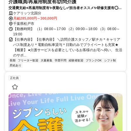
介護職員/再雇用制度有/訪問介護
交通費支給⭐️再雇用制度有✨夜勤なし✅️担当者オススメ✨研修支援有⭕️経
験者優遇
ケアリッツ北国分
月給285,000円～300,000円
千葉県松戸市
【勤務時間】 （1）08:00～17:00 （2）09:00～18:00 （3）08:00～
19:00
【仕事内容】 【仕事内容】 ＼訪問介護スタッフ／駅チカ＊キャリア
パス制度あり＊電動自転車貸与＊日勤のみでプライベートも充実★
【概要】 ●介護サービスを必要としているお客様のお宅へ伺い、 生活
のサポ...
長期
フリーター歓迎
大量募集
学歴不問
経験者歓迎
ブランクOK
シフト制
昇給あり
正社員