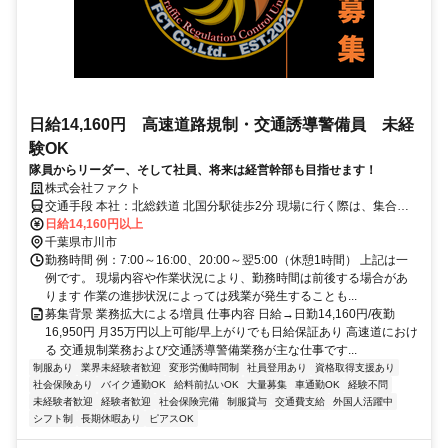
日給14,160円 高速道路規制・交通誘導警備員 未経
験OK
隊員からリーダー、そして社員、将来は経営幹部も目指せます！
株式会社ファクト
交通手段 本社：北総鉄道 北国分駅徒歩2分 現場に行く際は、集合場
所から業務車両による送迎あり ※現場により、移動手段が変更にな
日給14,160円以上
ります 【最寄り駅】 ・北総鉄道「北国分駅」
千葉県市川市
勤務時間 例：7:00～16:00、20:00～翌5:00（休憩1時間） 上記は一
例です。 現場内容や作業状況により、勤務時間は前後する場合があ
ります 作業の進捗状況によっては残業が発生することも...
募集背景 業務拡大による増員 仕事内容 日給→日勤14,160円/夜勤
16,950円 月35万円以上可能/早上がりでも日給保証あり 高速道におけ
る 交通規制業務および交通誘導警備業務が主な仕事です...
制服あり
業界未経験者歓迎
変形労働時間制
社員登用あり
資格取得支援あり
社会保険あり
バイク通勤OK
給料前払いOK
大量募集
車通勤OK
経験不問
未経験者歓迎
経験者歓迎
社会保険完備
制服貸与
交通費支給
外国人活躍中
シフト制
長期休暇あり
ピアスOK