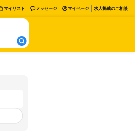
マイリスト
メッセージ
マイページ
求人掲載のご相談