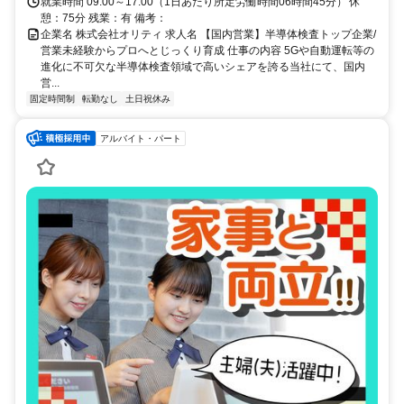
就業時間 09:00～17:00（1日あたり所定労働時間06時間45分） 休
憩：75分 残業：有 備考：
企業名 株式会社オリティ 求人名 【国内営業】半導体検査トップ企業/
営業未経験からプロへとじっくり育成 仕事の内容 5Gや自動運転等の
進化に不可欠な半導体検査領域で高いシェアを誇る当社にて、国内
営...
固定時間制
転勤なし
土日祝休み
アルバイト・パート