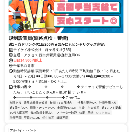
規制設置員(道路点検・警備)
週1～◎ドリンク代1回200円★ほかにもヒンヤリグッズ充実♪
テイケイ株式会社 鎌ケ谷支社[185]
交通・アクセス 西白井駅周辺/直行直帰OK
日給14,500円以上
千葉県白井市
勤務時間詳細 実働時間：1日あたり8時間 平均勤務日数：1ヶ月あた
り4日 〜 20日 ■■日勤■■8:00～17:00(実働8h) ■■夜勤■■20:00～
5:00(実働8h) ＊週1日～OK ＊土...
仕事内容 ✤─────✤─────✤─────✤ テイケイで警備デビューし
たら、 いいことたくさん!! ⭐ 絶 対 損 ナ シ !! ⭐
✤─────✤─────✤─────✤ (*･ω･*)...
制服あり
業界未経験者歓迎
短期（3ヵ月以内）
扶養内勤務OK
社員登用あり
週1日からOK
副業・WワークOK
土日祝のみOK
主婦・主夫歓迎
週1シフト提出
60代も応募可
資格取得支援あり
フリーター歓迎
短期
早朝
シフト自由
学歴不問
平日のみOK
学生歓迎
経験不問
アルバイト・パート