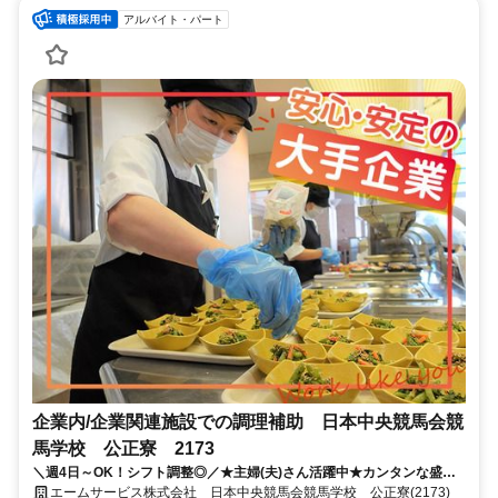
アルバイト・パート
企業内/企業関連施設での調理補助 日本中央競馬会競
馬学校 公正寮 2173
＼週4日～OK！シフト調整◎／★主婦(夫)さん活躍中★カンタンな盛り
付けからスタート★待遇充実の大手企業◎
エームサービス株式会社 日本中央競馬会競馬学校 公正寮(2173)