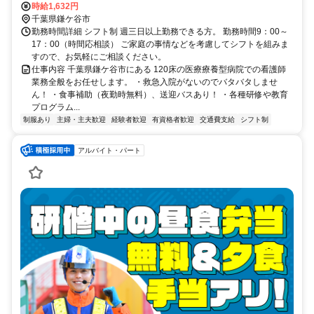
ヶ谷大仏駅」からバス6分 「ひょうたん」バス停下車徒歩4分
時給1,632円
千葉県鎌ケ谷市
勤務時間詳細 シフト制 週三日以上勤務できる方。 勤務時間9：00～
17：00（時間応相談） ご家庭の事情などを考慮してシフトを組みま
すので、お気軽にご相談ください。
仕事内容 千葉県鎌ケ谷市にある 120床の医療療養型病院での看護師
業務全般をお任せします。 ・救急入院がないのでバタバタしませ
ん！ ・食事補助（夜勤時無料）、送迎バスあり！ ・各種研修や教育
プログラム...
制服あり
主婦・主夫歓迎
経験者歓迎
有資格者歓迎
交通費支給
シフト制
アルバイト・パート