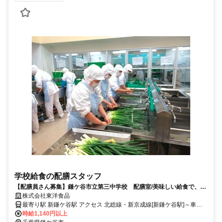
学校給食の配膳スタッフ
【配膳員さん募集】鎌ケ谷市立第三中学校 配膳室/美味しい給食で、子
どもたちを笑顔にするお仕事、一緒に始めませんか?
株式会社東洋食品
最寄り駅 新鎌ケ谷駅 アクセス 北総線・新京成線[新鎌ケ谷駅]～車で
15分 ※八幡神社近く
時給1,140円以上