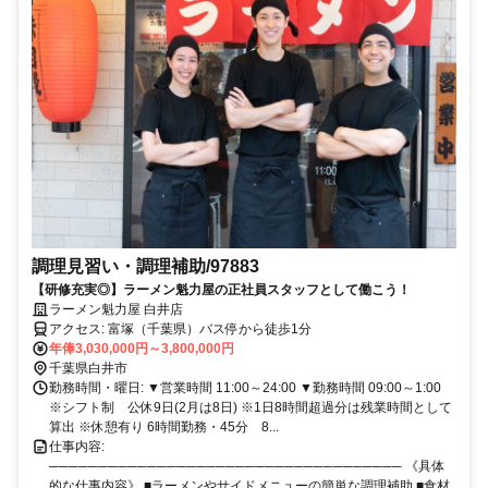
調理見習い・調理補助/97883
【研修充実◎】ラーメン魁力屋の正社員スタッフとして働こう！
ラーメン魁力屋 白井店
アクセス: 富塚（千葉県）バス停から徒歩1分
年俸3,030,000円～3,800,000円
千葉県白井市
勤務時間・曜日: ▼営業時間 11:00～24:00 ▼勤務時間 09:00～1:00
※シフト制 公休9日(2月は8日) ※1日8時間超過分は残業時間として
算出 ※休憩有り 6時間勤務・45分 8...
仕事内容:
──────────────────────────────────── 《具体
的な仕事内容》 ■ラーメンやサイドメニューの簡単な調理補助 ■食材