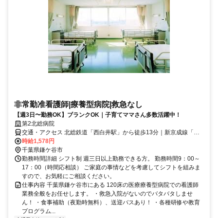
非常勤准看護師|療養型病院|救急なし
【週3日〜勤務OK】ブランクOK｜子育てママさん多数活躍中！
第2北総病院
交通・アクセス 北総鉄道「西白井駅」から徒歩13分｜新京成線「鎌
ヶ谷大仏駅」からバス6分 「ひょうたん」バス停下車徒歩4分
時給1,578円
千葉県鎌ケ谷市
勤務時間詳細 シフト制 週三日以上勤務できる方。 勤務時間9：00～
17：00（時間応相談） ご家庭の事情などを考慮してシフトを組みま
すので、お気軽にご相談ください。
仕事内容 千葉県鎌ケ谷市にある 120床の医療療養型病院での看護師
業務全般をお任せします。 ・救急入院がないのでバタバタしませ
ん！ ・食事補助（夜勤時無料）、送迎バスあり！ ・各種研修や教育
プログラム...