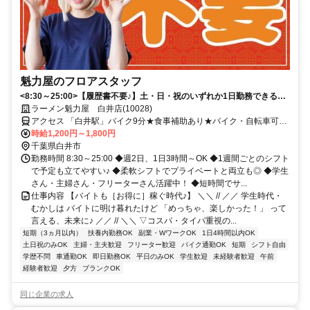
魁力屋のフロアスタッフ
<8:30～25:00>【履歴書不要♪】土・日・祝のいずれか1日勤務できる方
大歓迎！
ラーメン魁力屋 白井店(10028)
アクセス 「白井駅」バイク9分★食事補助あり★バイク・自転車可★
交通費規定支給★履歴書不要★週2日～OK
時給1,200円～1,800円
千葉県白井市
勤務時間 8:30～25:00 ◆週2日、1日3時間～OK ◆1週間ごとのシフト
で予定も立てやすい♪ ◆柔軟シフトでプライベートと両立も◎ ◆学生
さん・主婦さん・フリーターさん活躍中！ ◆短時間でサ...
仕事内容 【バイトも［お得に］稼ぐ時代♪】 ＼＼ // ／／ 学生時代・
むかしは バイトに明け暮れたけど 「めっちゃ、楽しかった！」 って
言える、未来に♪ ／／ // ＼＼ ▽コスパ・タイパ重視の...
短期（3ヵ月以内）
扶養内勤務OK
副業・WワークOK
1日4時間以内OK
土日祝のみOK
主婦・主夫歓迎
フリーター歓迎
バイク通勤OK
短期
シフト自由
学歴不問
車通勤OK
即日勤務OK
平日のみOK
学生歓迎
未経験者歓迎
午前
経験者歓迎
夕方
ブランクOK
同じ企業の求人