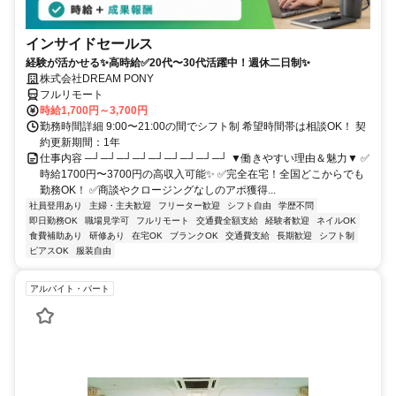
インサイドセールス
経験が活かせる✨高時給✅20代〜30代活躍中！週休二日制✨
株式会社DREAM PONY
フルリモート
時給1,700円～3,700円
勤務時間詳細 9:00〜21:00の間でシフト制 希望時間帯は相談OK！ 契
約更新期間：1年
仕事内容 ─┘─┘─┘─┘─┘─┘─┘─┘─┘ ▼働きやすい理由＆魅力▼ ✅
時給1700円〜3700円の高収入可能✨ ✅完全在宅！全国どこからでも
勤務OK！ ✅商談やクロージングなしのアポ獲得...
社員登用あり
主婦・主夫歓迎
フリーター歓迎
シフト自由
学歴不問
即日勤務OK
職場見学可
フルリモート
交通費全額支給
経験者歓迎
ネイルOK
食費補助あり
研修あり
在宅OK
ブランクOK
交通費支給
長期歓迎
シフト制
ピアスOK
服装自由
アルバイト・パート