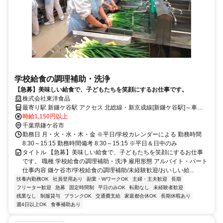
学校給食の調理補助・洗浄
【急募】美味しい給食で、子どもたちを笑顔にするお仕事です。
株式会社東洋食品
最寄り駅 新鎌ケ谷駅 アクセス 北総線・新京成線[新鎌ケ谷駅]～車で
15分 ※八幡神社近く
時給1,150円以上
千葉県鎌ケ谷市
勤務日 月・火・水・木・金 ※平日/学校カレンダーによる 勤務時間
8:30～15:15 勤務時間備考 8:30～15:15 ※平日＆日中のみ
タイトル 【急募】美味しい給食で、子どもたちを笑顔にするお仕事
です。 職種 学校給食の調理補助・洗浄 雇用形態 アルバイト・パート
仕事内容 鎌ケ谷市/学校給食の調理補助/未経験歓迎/おいしい給...
扶養内勤務OK
社員登用あり
副業・WワークOK
主婦・主夫歓迎
長期
フリーター歓迎
急募
固定時間制
平日のみOK
転勤なし
未経験者歓迎
残業なし
制服貸与
ブランクOK
交通費支給
家庭都合休OK
長期休暇あり
週4日以上OK
食事補助あり