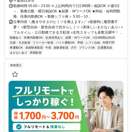
千葉県白井市
勤務時間 05:00～23:00 ※上記時間内で1日3時間～相談OK ※週3日
～、勤務日数・曜日相談OK ★副業・WワークOK ★時短・短時間勤
務、扶養内勤務OK ＜勤務シフト例＞ 5:00～10...
仕事内容 ＼働きやすさのヒミツを教えます♪／ ○面接時に履歴書不
要！ ○髪型自由・髪色自由で自分らしく☆ ○美味しいまかないあり♪ ○
フルタイム・土日勤務できる方歓迎 ○女性スタッフも多数活躍中！ ...
制服あり
扶養内勤務OK
社員登用あり
副業・WワークOK
1日4時間以内OK
主婦・主夫歓迎
フリーター歓迎
バイク通勤OK
早朝
シフト自由
学歴不問
車通勤OK
未経験者歓迎
午前
経験者歓迎
夕方
ブランクOK
交通費支給
まかないあり
長期歓迎
業務委託