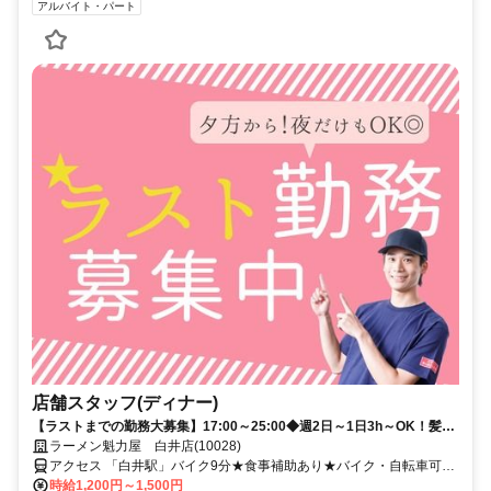
アルバイト・パート
店舗スタッフ(ディナー)
【ラストまでの勤務大募集】17:00～25:00◆週2日～1日3h～OK！髪型
髪色自由★食事補助あり
ラーメン魁力屋 白井店(10028)
アクセス 「白井駅」バイク9分★食事補助あり★バイク・自転車可★
交通費規定支給★履歴書不要★週2日～OK
時給1,200円～1,500円