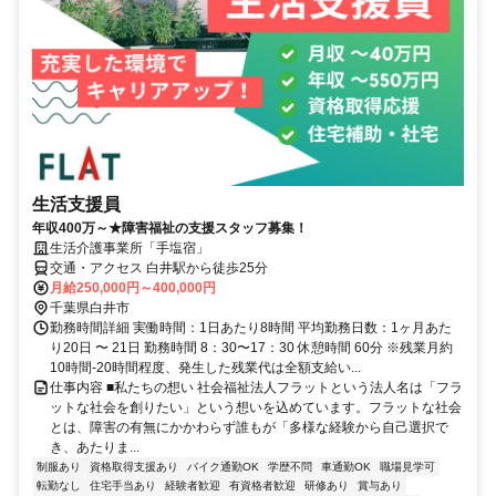
生活支援員
年収400万～★障害福祉の支援スタッフ募集！
生活介護事業所「手塩宿」
交通・アクセス 白井駅から徒歩25分
月給250,000円～400,000円
千葉県白井市
勤務時間詳細 実働時間：1日あたり8時間 平均勤務日数：1ヶ月あた
り20日 〜 21日 勤務時間 8：30〜17：30 休憩時間 60分 ※残業月約
10時間-20時間程度、発生した残業代は全額支給い...
仕事内容 ■私たちの想い 社会福祉法人フラットという法人名は「フラ
ットな社会を創りたい」という想いを込めています。フラットな社会
とは、障害の有無にかかわらず誰もが「多様な経験から自己選択で
き、あたりま...
制服あり
資格取得支援あり
バイク通勤OK
学歴不問
車通勤OK
職場見学可
転勤なし
住宅手当あり
経験者歓迎
有資格者歓迎
研修あり
賞与あり