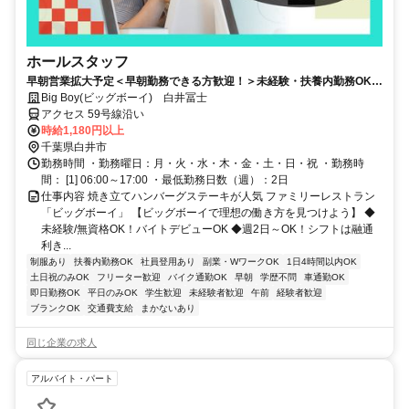
ホールスタッフ
早朝営業拡大予定＜早朝勤務できる方歓迎！＞未経験・扶養内勤務OK！
ホールスタッフ募集◎家庭の事情でのお休み考慮◎シフト申告は柔軟に
Big Boy(ビッグボーイ) 白井冨士
対応します！【土日祝勤務歓迎！】
アクセス 59号線沿い
時給1,180円以上
千葉県白井市
勤務時間 ・勤務曜日：月・火・水・木・金・土・日・祝 ・勤務時
間： [1] 06:00～17:00 ・最低勤務日数（週）：2日
仕事内容 焼き立てハンバーグステーキが人気 ファミリーレストラン
「ビッグボーイ」 【ビッグボーイで理想の働き方を見つけよう】 ◆
未経験/無資格OK！バイトデビューOK ◆週2日～OK！シフトは融通
利き...
制服あり
扶養内勤務OK
社員登用あり
副業・WワークOK
1日4時間以内OK
土日祝のみOK
フリーター歓迎
バイク通勤OK
早朝
学歴不問
車通勤OK
即日勤務OK
平日のみOK
学生歓迎
未経験者歓迎
午前
経験者歓迎
ブランクOK
交通費支給
まかないあり
同じ企業の求人
アルバイト・パート