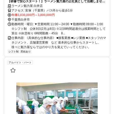
【研修で安心スタート！】ラーメン魁力屋の正社員として活躍しません
か！
ラーメン魁力屋 白井店
アクセス: 富塚（千葉県）バス停から徒歩1分
年俸3,030,000円～3,800,000円
千葉県白井市
勤務時間・曜日: ▼営業時間 11:00～24:00 ▼勤務時間 09:00～1:00
※シフト制 公休9日(2月は8日) ※1日8時間超過分は残業時間として
算出 ※休憩有り 6時間勤務・45分 8...
仕事内容: 《具体的な仕事内容》 ■接客業務 ■レジ業務 ■スタッフのマ
ネジメント、店舗運営業務 など 基本的な仕事からスタートし、
徐々に魁力屋ならではのやり方を覚えていってください。
シフト制
昇給あり
アルバイト・パート