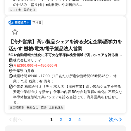
の仕込み・盛り付け ■食器洗いや厨房内の...
シフト制
昇給あり
正社員
【海外営業】高い製品シェアを誇る安定企業/語学力を
活かす 機械/電気/電子製品法人営業
5Gや自動運転の進化に不可欠な半導体検査領域で高いシェアを誇る当社
にて、海外営業をお任せします。海外の顧客の要望を正確に理解し、自
株式会社オリティ
社の技術部門へフィードバックを行う極めて重要なポジションです。
月給300,000円～450,000円
千葉県白井市
就業時間 09:00～17:00（1日あたり所定労働時間06時間45分） 休
憩：75分 残業：有 備考：
企業名 株式会社オリティ 求人名 【海外営業】高い製品シェアを誇る
安定企業/語学力を活かす 仕事の内容 5Gや自動運転の進化に不可欠な
半導体検査領域で高いシェアを誇る当社にて、海外営業をお任せし
ま...
固定時間制
転勤なし
英語
土日祝休み
前へ
次へ
1
2
3
4