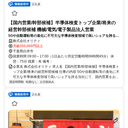
正社員
【国内営業/幹部候補】半導体検査トップ企業/将来の
経営幹部候補 機械/電気/電子製品法人営業
5Gや自動運転等の進化に不可欠な半導体検査領域で高いシェアを誇る当
社にて、国内営業をお任せします。顧客の要望を正確に理解し、自社の
株式会社オリティ
技術部門へフィードバックを行う極めて重要なポジションです。
月給350,000円以上
千葉県白井市
就業時間 09:00～17:00（1日あたり所定労働時間06時間45分） 休
憩：75分 残業：有 備考：
企業名 株式会社オリティ 求人名 【国内営業/幹部候補】半導体検査ト
ップ企業/将来の経営幹部候補 仕事の内容 5Gや自動運転等の進化に不
可欠な半導体検査領域で高いシェアを誇る当社にて、国内営業をお...
固定時間制
転勤なし
土日祝休み
正社員