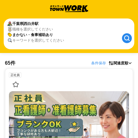
千葉県
西白井駅
職種を選択してください
まかない・食事補助あり
キーワードを選択してください
65件
条件保存
関連度順
正社員