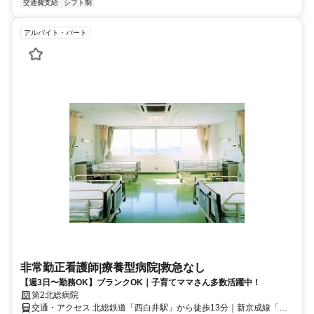
交通費支給
シフト制
アルバイト・パート
非常勤正看護師|療養型病院|救急なし
【週3日〜勤務OK】ブランクOK｜子育てママさん多数活躍中！
第2北総病院
交通・アクセス 北総鉄道「西白井駅」から徒歩13分｜新京成線「鎌