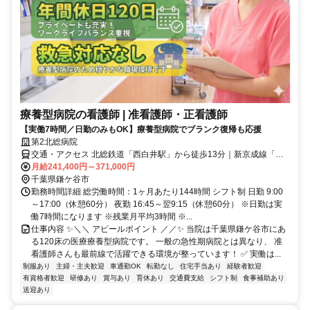
療養型病院の看護師 | 准看護師・正看護師
【実働7時間／日勤のみもOK】療養型病院でブランク復帰も応援
第2北総病院
交通・アクセス 北総鉄道「西白井駅」から徒歩13分｜新京成線「鎌
ヶ谷大仏駅」からバス6分 「ひょうたん」バス停下車徒歩4分
月給241,400円～371,000円
千葉県鎌ケ谷市
勤務時間詳細 総労働時間：1ヶ月あたり144時間 シフト制 日勤 9:00
～17:00（休憩60分） 夜勤 16:45～翌9:15（休憩60分） ※日勤は実
働7時間になります ※残業月平均3時間 ※...
仕事内容 ✨＼＼ アピールポイント ／／✨ 当院は千葉県鎌ケ谷市にあ
る120床の医療療養型病院です。 一般の急性期病院とは異なり、 准
看護師さんも最前線で活躍できる環境が整っています！ ✅ 実働は...
制服あり
主婦・主夫歓迎
車通勤OK
転勤なし
住宅手当あり
経験者歓迎
有資格者歓迎
研修あり
賞与あり
育休あり
交通費支給
シフト制
食事補助あり
送迎あり