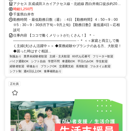
アクセス 京成成田スカイアクセス線・北総線 西白井南口徒歩約20
分、京成成田スカイアクセス線・北総線 白井南口徒歩約24分、京成
時給1,250円
松戸線 鎌ヶ谷大仏北口徒歩約44分 ※住所から自動設定しているた
千葉県白井市
め、MAPの位置がずれている場合がございます
勤務時間 ・最低勤務日数（週）：4日 【勤務時間】 4：50～9：00
※5：30～9：30(6月下旬～9月上旬) 【勤務日数】 最低週4日～応相
談可
仕事内容 【ココで働くメリットがたくさん！】 ＊・
――――――――――――――――――・＊ ＜＜家庭と両立して働
く主婦(夫)さん活躍中＞＞ ◆業務経験やブランクのある方、大歓迎！
◆困った時はすぐ相談...
制服あり
業界未経験者歓迎
主婦・主夫歓迎
60代も応募可
フリーター歓迎
バイク通勤OK
シフト自由
学歴不問
車通勤OK
平日のみOK
学生歓迎
経験者歓迎
研修あり
ブランクOK
交通費支給
長期歓迎
フルタイム歓迎
シフト制
週4日以上OK
食事補助あり
正社員