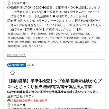
千葉県白井市
勤務時間 17:00～25:00 ◆週2日、1日3時間～OK ◆1週間ごとのシフ
トで予定も立てやすい◎ ◆学校終わりに働く学生さんや、 Wワーク
で働くフリーターさん活躍中！ ◆短時間でサクッとお小遣...
仕事内容 ＼＼ ( ･ω･))ラーメンサークル！？ ／／ 同世代の仲間がたく
さん♪ お金を稼ぎながら、ワイワイ楽しく！ 髪色やヘアスタイルも自
由です★ 【20時入りOK】学校帰りにサクッと！ 【深...
短期（3ヵ月以内）
扶養内勤務OK
副業・WワークOK
1日4時間以内OK
土日祝のみOK
主婦・主夫歓迎
フリーター歓迎
バイク通勤OK
短期
シフト自由
学歴不問
車通勤OK
即日勤務OK
平日のみOK
学生歓迎
未経験者歓迎
午前
経験者歓迎
夕方
ブランクOK
同じ企業の求人
正社員
【国内営業】半導体検査トップ企業/営業未経験からプ
ロへとじっくり育成 機械/電気/電子製品法人営業
5Gや自動運転等の進化に不可欠な半導体検査領域で高いシェアを誇る当
社にて、国内営業をお任せします。顧客の要望を正確に理解し、自社の
株式会社オリティ
技術部門へフィードバックを行う極めて重要なポジションです。
月給250,000円～350,000円
千葉県白井市