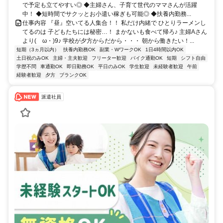
で予定も立てやすい◎ ◆主婦さん、子育て世代のママさんが活躍
中！ ◆短時間でサクッとお小遣い稼ぎも可能◎ ◆扶養内勤務...
仕事内容 『昼』空いてる人集合！！ 私だけ内緒で ひとりラーメンし
てるのは 子どもたちには秘密…！ まかないも食べて帰ろ♪ 主婦Aさん
より(ゝω・)9♪ 学校が夕方からだから・・・ 朝から働きたい！...
短期（3ヵ月以内）
扶養内勤務OK
副業・WワークOK
1日4時間以内OK
土日祝のみOK
主婦・主夫歓迎
フリーター歓迎
バイク通勤OK
短期
シフト自由
学歴不問
車通勤OK
即日勤務OK
平日のみOK
学生歓迎
未経験者歓迎
午前
経験者歓迎
夕方
ブランクOK
派遣社員