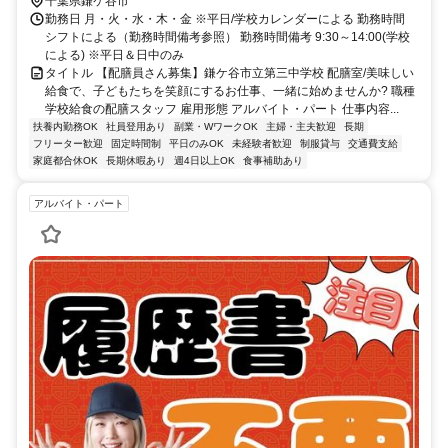
千葉県鎌ケ谷市
勤務日 月・火・水・木・金 ※平日/学校カレンダーによる 勤務時間
シフトによる（勤務時間備考参照） 勤務時間備考 9:30～14:00(学校
による) ※平日＆日中のみ
タイトル 【配膳員さん募集】鎌ケ谷市立第三中学校 配膳室/美味しい
給食で、子どもたちを笑顔にするお仕事、一緒に始めませんか? 職種
学校給食の配膳スタッフ 雇用形態 アルバイト・パート 仕事内容...
扶養内勤務OK
社員登用あり
副業・WワークOK
主婦・主夫歓迎
長期
フリーター歓迎
固定時間制
平日のみOK
未経験者歓迎
制服貸与
交通費支給
家庭都合休OK
長期休暇あり
週4日以上OK
食事補助あり
アルバイト・パート