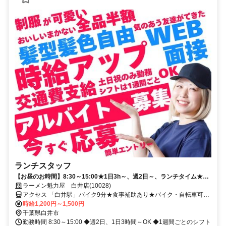
ランチスタッフ
【お昼のお時間】8:30～15:00★1日3h～、週2日～、ランチタイム★扶
養内OK！
ラーメン魁力屋 白井店(10028)
アクセス 「白井駅」バイク9分★食事補助あり★バイク・自転車可★
交通費規定支給★履歴書不要★週2日～OK
時給1,200円～1,500円
千葉県白井市
勤務時間 8:30～15:00 ◆週2日、1日3時間～OK ◆1週間ごとのシフト