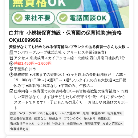
白井市_小規模保育施設・保育園の保育補助(無資格
OK)/10099992
資格がなくても始められる保育補助♪ブランクのある保育士さんも大歓
迎！日払いOK◎
マンパワーグループ株式会社 ケアサービス事業部(保育)
アクセス 京成成田スカイアクセス線・北総線 西白井南口徒歩約1分、
京成成田スカイアクセス線・北総線 白井南口徒歩約24分、京成成田
時給1,450円～1,600円
スカイアクセス線・北総線 新鎌ヶ谷東口徒歩約42分 車・バイク通勤
千葉県白井市
OK（派遣先による）
勤務時間 ●月末までの短期ok！ ●3ヶ月以上の長期勤務歓迎！ 7:30～
19：00(内1日3h～) ●週3日～ ●週5フルタイムの方も大歓迎 ●土日祝
休み可 ●基本的に残業なし ●午前のみ、午後の...
仕事内容 ＜保育園での無資格者OK～有資格者歓迎の保育補助＞ ☆難
しい業務はなく、まずは子どもたちの見守りや 先生のお手伝いから
スタートできます♪ ・子どもたちの見守り ・お散歩やお遊びのサポー
ト...
副業・WワークOK
60代も応募可
バイク通勤OK
短期
車通勤OK
職場見学可
交通費全額支給
残業なし
研修あり
ブランクOK
育休あり
長期歓迎
資格取得手当あり
シフト制
社割あり
土日祝休み
履歴書不要
友達と応募OK
食事補助あり