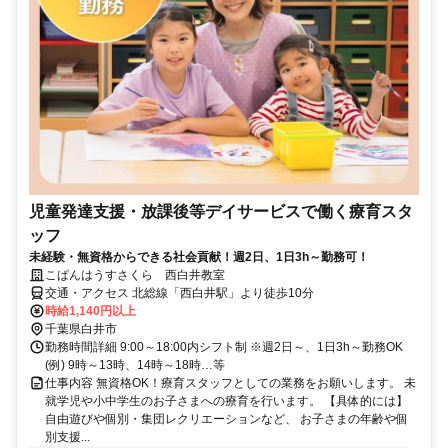
児童発達支援・放課後等デイサービスで働く療育スタ
ッフ
未経験・無資格からできる社会貢献！週2日、1日3h～勤務可！
こぱんはうすさくら 西白井教室
交通・アクセス 北総線「西白井駅」より徒歩10分
時給1,140円以上
千葉県白井市
勤務時間詳細 9:00～18:00内シフト制 ※週2日～、1日3h～勤務OK
(例) 9時～13時、14時～18時…等
仕事内容 無資格OK！療育スタッフとしての業務をお願いします。 未
就学児や小中学生のお子さまへの療育を行います。 【具体的には】
自由遊びや個別・集団レクリエーションなど、 お子さまの年齢や個
別支援...