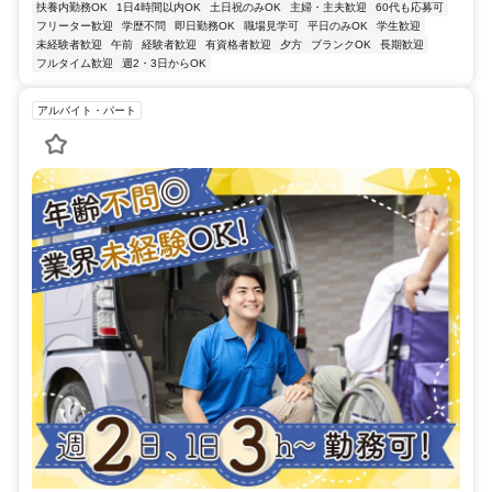
扶養内勤務OK
1日4時間以内OK
土日祝のみOK
主婦・主夫歓迎
60代も応募可
フリーター歓迎
学歴不問
即日勤務OK
職場見学可
平日のみOK
学生歓迎
未経験者歓迎
午前
経験者歓迎
有資格者歓迎
夕方
ブランクOK
長期歓迎
フルタイム歓迎
週2・3日からOK
アルバイト・パート