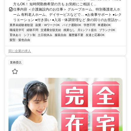
方もOK！ 短時間勤務希望の方も お気軽にご相談く...
仕事内容 ＜介護施設内のお仕事＞ グループホーム、特別養護老人ホ
ーム 有料老人ホーム、デイサービスなどで… ●お食事サポート ●レク
リエーション ●付き添い ●入浴・体調管理など 身の回りのお世話か...
業界未経験者歓迎
副業・WワークOK
バイク通勤OK
学歴不問
車通勤OK
職場見学可
経験不問
交通費全額支給
残業なし
月1シフト提出
ブランクOK
育休あり
シフト制
土日祝休み
服装自由
履歴書不要
友達と応募OK
髪型・髪色自由
同じ企業の求人
業務委託