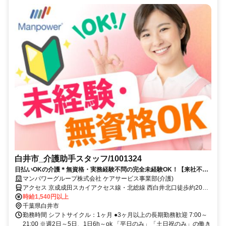
白井市_介護助手スタッフ/1001324
日払いOKの介護＊無資格・実務経験不問の完全未経験OK！【来社不
要！WEB・電話登録OK】
マンパワーグループ株式会社 ケアサービス事業部(介護)
アクセス 京成成田スカイアクセス線・北総線 西白井北口徒歩約20
分、京成成田スカイアクセス線・北総線 白井北口徒歩約38分、京成
時給1,540円以上
成田スカイアクセス線・北総線 新鎌ヶ谷東口徒歩約47分 車・バイク
千葉県白井市
通勤OK（派遣先による）
勤務時間 シフトサイクル：1ヶ月 ●3ヶ月以上の長期勤務歓迎 7:00～
21:00 ※週2日～5日、1日6h～ok 「平日のみ」「土日祝のみ」の働き