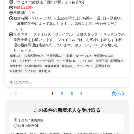
アクセス 北総鉄道「西白井駅」より徒歩9分
時給1,220円
千葉県白井市
勤務時間 ・9:00～15:00 ☆上記の間で1日3時間～・週3日～勤務OK
（募集時間帯によって異なります。お気軽にお問い合わせくださ
い。）
仕事内容 ＜ ファミレス「ジョイフル」店舗スタッフ ＞ キッチンでの
業務全般をお願いします。 ジョイフルでは、お客様にお出しする料
理の最終調理は店舗で行っています。 例えばハンバーグを焼いた
り、からあ...
制服あり
扶養内勤務OK
社員登用あり
副業・WワークOK
土日祝のみOK
主婦・主夫歓迎
フリーター歓迎
バイク通勤OK
シフト自由
学歴不問
車通勤OK
学生歓迎
未経験者歓迎
経験者歓迎
研修あり
ブランクOK
交通費支給
長期歓迎
シフト制
社割あり
同じ企業の求人
前へ
次へ
1
2
3
4
この条件の新着求人を受け取る
千葉県 / 西白井駅
扶養内勤務OK