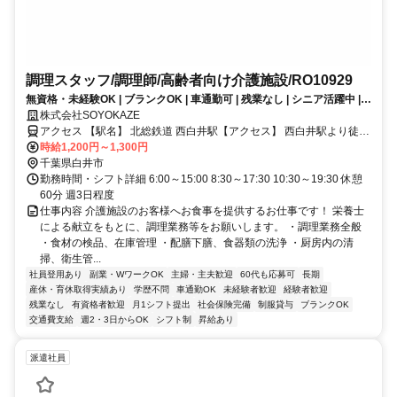
調理スタッフ/調理師/高齢者向け介護施設/RO10929
無資格・未経験OK | ブランクOK | 車通勤可 | 残業なし | シニア活躍中 |
WワークOK | 夜勤なし | 週3日勤務からOK | 交通費支給 | 福利厚生充実│
株式会社SOYOKAZE
高齢者向け介護施設/調理スタッフ/パート募集！美味しい食事で高齢者の
アクセス 【駅名】 北総鉄道 西白井駅【アクセス】 西白井駅より徒歩
健康と笑顔を支える！
20分
時給1,200円～1,300円
千葉県白井市
勤務時間・シフト詳細 6:00～15:00 8:30～17:30 10:30～19:30 休憩
60分 週3日程度
仕事内容 介護施設のお客様へお食事を提供するお仕事です！ 栄養士
による献立をもとに、調理業務等をお願いします。 ・調理業務全般
・食材の検品、在庫管理 ・配膳下膳、食器類の洗浄 ・厨房内の清
掃、衛生管...
社員登用あり
副業・WワークOK
主婦・主夫歓迎
60代も応募可
長期
産休・育休取得実績あり
学歴不問
車通勤OK
未経験者歓迎
経験者歓迎
残業なし
有資格者歓迎
月1シフト提出
社会保険完備
制服貸与
ブランクOK
交通費支給
週2・3日からOK
シフト制
昇給あり
派遣社員