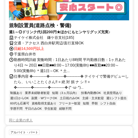
規制設置員(道路点検・警備)
週1～◎ドリンク代1回200円★ほかにもヒンヤリグッズ充実♪
テイケイ株式会社 鎌ケ谷支社[185]
交通・アクセス 西白井駅周辺/直行直帰OK
日給14,500円以上
千葉県白井市
勤務時間詳細 実働時間：1日あたり8時間 平均勤務日数：1ヶ月あた
り4日 〜 20日 ■■日勤■■8:00～17:00(実働8h) ■■夜勤■■20:00～
5:00(実働8h) ＊週1日～OK ＊土...
仕事内容 ✤─────✤─────✤─────✤ テイケイで警備デビューし
たら、 いいことたくさん!! ⭐ 絶 対 損 ナ シ !! ⭐
✤─────✤─────✤─────✤ (*･ω･*)...
制服あり
業界未経験者歓迎
短期（3ヵ月以内）
扶養内勤務OK
社員登用あり
週1日からOK
副業・WワークOK
土日祝のみOK
主婦・主夫歓迎
週1シフト提出
60代も応募可
資格取得支援あり
フリーター歓迎
短期
早朝
シフト自由
学歴不問
平日のみOK
学生歓迎
経験不問
同じ企業の求人
アルバイト・パート