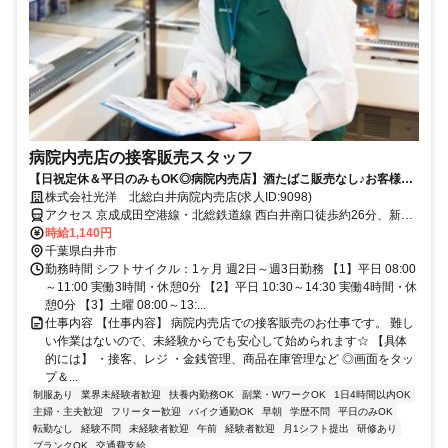
病院内売店の接客販売スタッフ
【日祝定休＆平日のみもOK◎病院内売店】酒たばこ販売なし♪お客様少
なめの穏やかな店舗です☆
株式会社光洋 北総白井病院内売店(求人ID:9098)
アクセス 京成成田空港線・北総鉄道線 西白井南口徒歩約26分、新京
成電鉄 鎌ヶ谷大仏北口徒歩約31分、京成成田空港線・北総鉄道線 白
時給1,140円
井南口徒歩約34分
千葉県白井市
勤務時間 シフトサイクル：1ヶ月 週2日～週3日勤務 【1】平日 08:00
～11:00 実働3時間・休憩0分 【2】平日 10:30～14:30 実働4時間・休
憩0分 【3】土曜 08:00～13:...
仕事内容 【仕事内容】 病院内売店での接客販売のお仕事です。 難し
い作業はないので、未経験からでも安心して始められます☆ 【具体
的には】 ・接客、レジ ・金銭管理、商品在庫管理など ◎画面をタッ
プ＆...
制服あり
業界未経験者歓迎
扶養内勤務OK
副業・WワークOK
1日4時間以内OK
主婦・主夫歓迎
フリーター歓迎
バイク通勤OK
早朝
学歴不問
平日のみOK
転勤なし
経験不問
未経験者歓迎
午前
経験者歓迎
月1シフト提出
研修あり
ブランクOK
交通費支給