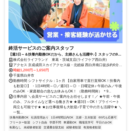
終活サービスのご案内スタッフ
【週3日～＆扶養内勤務OKだから、主婦さんも活躍中♪】スタッフの9割
が女性/子育てが落ち着いた方・社会復帰の方も大歓迎です◎/柔軟なシフ
株式会社ライフランド 東葛・茨城支店(ライフケア西白井)
ト体制・しっかりとしたサポート体制充実で働きやすさもバツグン/フル
アクセス 京成成田スカイアクセス線・北総線 西白井南口徒歩約6分、
タイム希望も大歓迎/マイカーでの直行直帰OK/営業・テレアポ・販売経
京成成田スカイアクセス線・北総線 白井南口徒歩約20分
時給1,200円～1,650円
験者は即戦力/正社員登用実績もあり◎
千葉県白井市
勤務時間 シフトサイクル：1ヶ月 【自家用車で直行直帰OK！扶養内
も歓迎◎】 ・1日4時間～◎／週3日～◎ ・日曜定休♪ 午前のみ／午後
のみOK ・家庭都合の急なお休みもOK！ （勤務時間例） ＊9...
仕事内容 ＼会員サービスのご案内をお任せします！／ ★午前・午後
のみ、フルタイムなど選べる働き方★ ★週3日～OK！プライベート
両立も可能です★ ★お仕事復帰も大歓迎♪子育て中の方も活躍中★ ＼
一覧...
扶養内勤務OK
社員登用あり
1日4時間以内OK
主婦・主夫歓迎
60代も応募可
フリーター歓迎
シフト自由
学歴不問
車通勤OK
職場見学可
平日のみOK
転勤なし
未経験者歓迎
交通費全額支給
経験者歓迎
有資格者歓迎