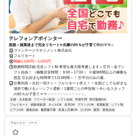
テレフォンアポインター
面接～就業後まで完全リモート✨先輩の95％が子育て中のママ♫
ヴァンテージマネジメント株式会社
フルリモート
時給1,226円～1,920円
勤務時間詳細 完全シフト制 希望を最大限考慮します♫ ⏰月～金でシ
フト自由！ （稼働目安時間： 9:00～17:00 ） ※週9時間以上の稼働を
想定 ⏰お好きな時間帯で1日3時間～！ ⏰平日のみの週...
仕事内容 ✨出社一切ナシ！フルリモート求人！ ✨全国どこでも好きな
場所で働ける♫ ✨シフト柔軟！1週間ごとの申告制 ✨今いるスタッフ
の95％が子育てママ ༶ ༶ ༶ ༶ ༶ ༶ ༶ ༶ ༶ ༶ ༶ ༶...
主婦・主夫歓迎
フリーター歓迎
シフト自由
学歴不問
即日勤務OK
フルリモート
経験者歓迎
ネイルOK
在宅OK
ブランクOK
長期歓迎
シフト制
ピアスOK
服装自由
履歴書不要
友達と応募OK
ひげOK
髪型・髪色自由
アルバイト・パート