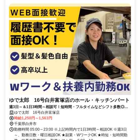
ゆで太郎 16号白井富塚店のホール・キッチンパート
週3日～＆1日3時間～相談可！短時間・フルタイムなどシフト多数◎髪
型自由・履歴書不要
ゆで太郎 16号白井富塚店
時給1,250円～1,563円
千葉県白井市
勤務時間 05:00～23:00 ※上記時間内で1日3時間～相談OK ※週3日
～、勤務日数・曜日相談OK ★副業・WワークOK ★時短・短時間勤