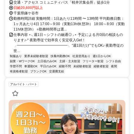
交通・アクセス コミュニティバス「軽井沢集会所」徒歩1分
日給20,600円以上
千葉県鎌ケ谷市
勤務時間詳細 実働時間：1日あたり11時間 〜 13時間 平均勤務日数：
1ヶ月あたり4日 17:00～9:00（実動13h/休憩3h） 18:00～8:00（実動
11h/休憩3h） ⭐勤務時間帯は選...
仕事内容 ⋆⸜ 週1日～シフトの融通◎ ⸝⋆ 予定による月0回の相談もの
ります♪-* 夜勤専従で効率良く安定収入Get！
╭━━━━━━━━━━━━━━╮ “週1回だけ”でもOK♪ 夜勤専従の
世...
制服あり
業界未経験者歓迎
扶養内勤務OK
社員登用あり
週1日からOK
副業・WワークOK
土日祝のみOK
主婦・主夫歓迎
フリーター歓迎
シフト自由
学歴不問
車通勤OK
平日のみOK
経験不問
未経験者歓迎
経験者歓迎
夜間
有資格者歓迎
ブランクOK
交通費支給
アルバイト・パート