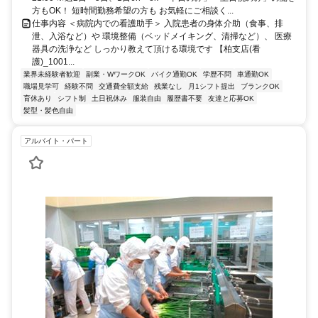
方もOK！ 短時間勤務希望の方も お気軽にご相談く...
仕事内容 ＜病院内での看護助手＞ 入院患者の身体介助（食事、排
泄、入浴など）や 環境整備（ベッドメイキング、清掃など）、 医療
器具の洗浄など しっかり教えて頂ける環境です 【柏支店(看
護)_1001...
業界未経験者歓迎
副業・WワークOK
バイク通勤OK
学歴不問
車通勤OK
職場見学可
経験不問
交通費全額支給
残業なし
月1シフト提出
ブランクOK
育休あり
シフト制
土日祝休み
服装自由
履歴書不要
友達と応募OK
髪型・髪色自由
アルバイト・パート