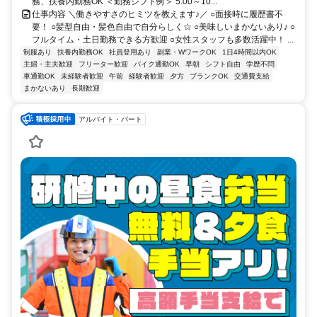
務、扶養内勤務OK ＜勤務シフト例＞ 5:00～10...
仕事内容 ＼働きやすさのヒミツを教えます♪／ ○面接時に履歴書不
要！ ○髪型自由・髪色自由で自分らしく☆ ○美味しいまかないあり♪ ○
フルタイム・土日勤務できる方歓迎 ○女性スタッフも多数活躍中！ ...
制服あり
扶養内勤務OK
社員登用あり
副業・WワークOK
1日4時間以内OK
主婦・主夫歓迎
フリーター歓迎
バイク通勤OK
早朝
シフト自由
学歴不問
車通勤OK
未経験者歓迎
午前
経験者歓迎
夕方
ブランクOK
交通費支給
まかないあり
長期歓迎
アルバイト・パート