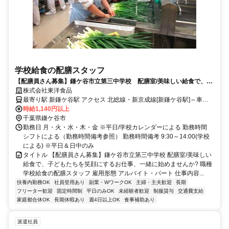
学校給食の配膳スタッフ
【配膳員さん募集】鎌ケ谷市立第三中学校 配膳室/美味しい給食で、子
どもたちを笑顔にするお仕事、一緒に始めませんか?
株式会社東洋食品
最寄り駅 新鎌ケ谷駅 アクセス 北総線・新京成線[新鎌ケ谷駅]～車で
15分 ※八幡神社近く
時給1,140円以上
千葉県鎌ケ谷市
勤務日 月・火・水・木・金 ※平日/学校カレンダーによる 勤務時間
シフトによる（勤務時間備考参照） 勤務時間備考 9:30～14:00(学校
による) ※平日＆日中のみ
タイトル 【配膳員さん募集】鎌ケ谷市立第三中学校 配膳室/美味しい
給食で、子どもたちを笑顔にするお仕事、一緒に始めませんか? 職種
学校給食の配膳スタッフ 雇用形態 アルバイト・パート 仕事内容...
扶養内勤務OK
社員登用あり
副業・WワークOK
主婦・主夫歓迎
長期
フリーター歓迎
固定時間制
平日のみOK
未経験者歓迎
制服貸与
交通費支給
家庭都合休OK
長期休暇あり
週4日以上OK
食事補助あり
派遣社員