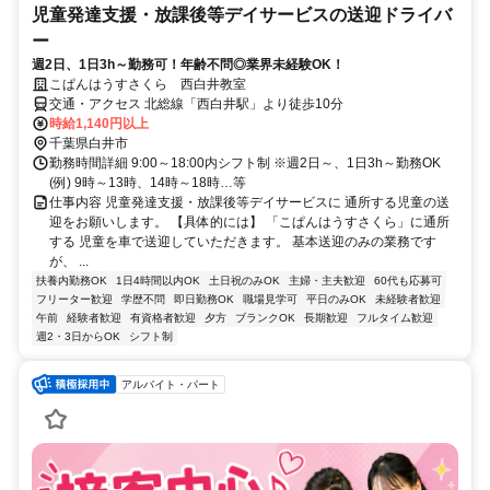
児童発達支援・放課後等デイサービスの送迎ドライバ
ー
週2日、1日3h～勤務可！年齢不問◎業界未経験OK！
こぱんはうすさくら 西白井教室
交通・アクセス 北総線「西白井駅」より徒歩10分
時給1,140円以上
千葉県白井市
勤務時間詳細 9:00～18:00内シフト制 ※週2日～、1日3h～勤務OK
(例) 9時～13時、14時～18時…等
仕事内容 児童発達支援・放課後等デイサービスに 通所する児童の送
迎をお願いします。 【具体的には】 「こぱんはうすさくら」に通所
する 児童を車で送迎していただきます。 基本送迎のみの業務です
が、 ...
扶養内勤務OK
1日4時間以内OK
土日祝のみOK
主婦・主夫歓迎
60代も応募可
フリーター歓迎
学歴不問
即日勤務OK
職場見学可
平日のみOK
未経験者歓迎
午前
経験者歓迎
有資格者歓迎
夕方
ブランクOK
長期歓迎
フルタイム歓迎
週2・3日からOK
シフト制
アルバイト・パート