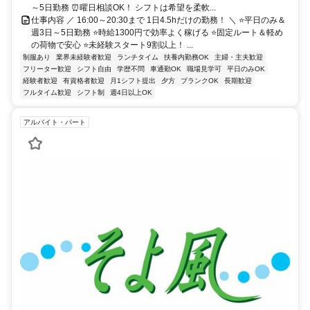
～5日勤務 ⏰曜日相談OK！ シフトは希望を柔軟...
仕事内容 ／ 16:00～20:30まで 1日4.5hだけの勤務！ ＼ ⭐平日のみ＆
週3日～5日勤務 ⭐時給1300円で効率よく稼げる ⭐固定ルート＆軽め
の荷物で安心 ⭐未経験スタート9割以上！ ...
制服あり
業界未経験者歓迎
ランチタイム
扶養内勤務OK
主婦・主夫歓迎
フリーター歓迎
シフト自由
学歴不問
車通勤OK
職場見学可
平日のみOK
経験者歓迎
有資格者歓迎
月1シフト提出
夕方
ブランクOK
長期歓迎
フルタイム歓迎
シフト制
週4日以上OK
アルバイト・パート