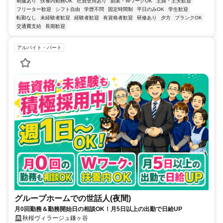
制服あり
扶養内勤務OK
社員登用あり
副業・WワークOK
主婦・主夫歓迎
フリーター歓迎
シフト自由
学歴不問
固定時間制
平日のみOK
学生歓迎
転勤なし
未経験者歓迎
経験者歓迎
有資格者歓迎
研修あり
夕方
ブランクOK
交通費支給
長期歓迎
アルバイト・パート
グループホームでの世話人(夜間)
月0回勤務＆勤務開始日の相談OK！月5日以上の出勤で日給UP
秋桜ヴィラージュ鎌ヶ谷