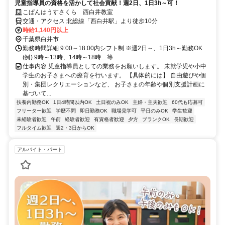
児童指導員の資格を活かして社会貢献！週2日、1日3h～可！
こぱんはうすさくら 西白井教室
交通・アクセス 北総線「西白井駅」より徒歩10分
時給1,140円以上
千葉県白井市
勤務時間詳細 9:00～18:00内シフト制 ※週2日～、1日3h～勤務OK
(例) 9時～13時、14時～18時…等
仕事内容 児童指導員としての業務をお願いします。 未就学児や小中
学生のお子さまへの療育を行います。 【具体的には】 自由遊びや個
別・集団レクリエーションなど、 お子さまの年齢や個別支援計画に
基づいて...
扶養内勤務OK
1日4時間以内OK
土日祝のみOK
主婦・主夫歓迎
60代も応募可
フリーター歓迎
学歴不問
即日勤務OK
職場見学可
平日のみOK
学生歓迎
未経験者歓迎
午前
経験者歓迎
有資格者歓迎
夕方
ブランクOK
長期歓迎
フルタイム歓迎
週2・3日からOK
アルバイト・パート