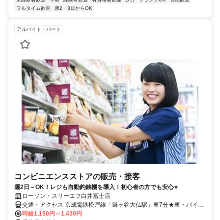
フルタイム歓迎
週2・3日からOK
アルバイト・パート
コンビニエンスストアの販売・接客
週2日～OK！レジも自動釣銭機を導入！初心者の方でも安心⭐
ローソン・スリーエフ白井冨士店
交通・アクセス 京成電鉄松戸線「鎌ヶ谷大仏駅」車7分★車・バイ
ク・自転車通勤OK
時給1,150円～1,430円