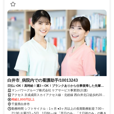
白井市_病院内での看護助手/10013243
日払いOK！高時給！週3～OK！ブランクありから仕事復帰した先輩や
ミドル世代も多数活躍中♪
マンパワーグループ株式会社 ケアサービス事業部(介護)
アクセス 京成成田スカイアクセス線・北総線 西白井北口徒歩約20
分、京成成田スカイアクセス線・北総線 白井北口徒歩約38分、京成
時給1,800円以上
成田スカイアクセス線・北総線 新鎌ヶ谷東口徒歩約47分 車・バイク
千葉県白井市
通勤OK（派遣先による）
勤務時間 シフトサイクル：1ヶ月 ●3ヶ月以上の長期勤務歓迎 7:00～
21:00 ※週2日～5日、1日6h～ok 「平日のみ」「土日祝のみ」の働き