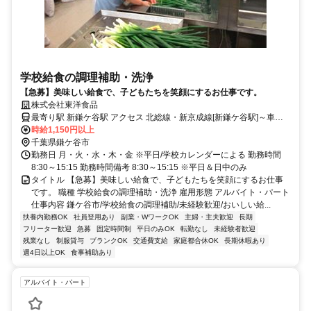
学校給食の調理補助・洗浄
【急募】美味しい給食で、子どもたちを笑顔にするお仕事です。
株式会社東洋食品
最寄り駅 新鎌ケ谷駅 アクセス 北総線・新京成線[新鎌ケ谷駅]～車で
15分 ※八幡神社近く
時給1,150円以上
千葉県鎌ケ谷市
勤務日 月・火・水・木・金 ※平日/学校カレンダーによる 勤務時間
8:30～15:15 勤務時間備考 8:30～15:15 ※平日＆日中のみ
タイトル 【急募】美味しい給食で、子どもたちを笑顔にするお仕事
です。 職種 学校給食の調理補助・洗浄 雇用形態 アルバイト・パート
仕事内容 鎌ケ谷市/学校給食の調理補助/未経験歓迎/おいしい給...
扶養内勤務OK
社員登用あり
副業・WワークOK
主婦・主夫歓迎
長期
フリーター歓迎
急募
固定時間制
平日のみOK
転勤なし
未経験者歓迎
残業なし
制服貸与
ブランクOK
交通費支給
家庭都合休OK
長期休暇あり
週4日以上OK
食事補助あり
アルバイト・パート