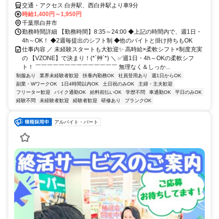
交通・アクセス 白井駅、西白井駅より車9分
時給1,400円～1,950円
千葉県白井市
勤務時間詳細 【勤務時間】8:35～24:00 ◆上記の時間内で、週1日・
4h～OK！ ◆2週毎提出のシフト制 ◆他のバイトと掛け持ちもOK
仕事内容 ／ 未経験スタートも大歓迎✨ 高時給×柔軟シフト×制度充実
の 【VZONE】で決まり！(*´艸`*) ＼ ✅週1日・4h～OKの柔軟シフ
ト！ ￣￣￣￣￣￣￣￣￣￣￣￣￣￣ 無理なく＆しっか...
制服あり
業界未経験者歓迎
扶養内勤務OK
社員登用あり
週1日からOK
副業・WワークOK
1日4時間以内OK
土日祝のみOK
主婦・主夫歓迎
フリーター歓迎
バイク通勤OK
給料前払いOK
学歴不問
車通勤OK
平日のみOK
経験不問
未経験者歓迎
経験者歓迎
研修あり
ブランクOK
アルバイト・パート