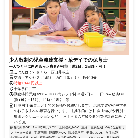
少人数制の児童発達支援・放デイでの保育士
一人ひとりに向き合った療育が可能！週2日、1日3h～可！
こぱんはうすさくら 西白井教室
交通・アクセス 北総線「西白井駅」より徒歩10分
時給1,140円以上
千葉県白井市
勤務時間詳細 9:00～18:00内シフト制 ※週2日～、1日3h～勤務OK
(例) 9時～13時、14時～18時…等
仕事内容 保育士としての業務をお願いします。 未就学児や小中学生
のお子さまへの療育を行います。 【具体的には】 自由遊びや個別・
集団レクリエーションなど、 お子さまの年齢や個別支援計画に基づ
いて 支...
扶養内勤務OK
1日4時間以内OK
土日祝のみOK
主婦・主夫歓迎
60代も応募可
フリーター歓迎
学歴不問
即日勤務OK
職場見学可
平日のみOK
学生歓迎
未経験者歓迎
午前
経験者歓迎
有資格者歓迎
夕方
ブランクOK
長期歓迎