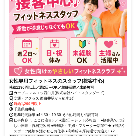
女性専用フィットネスのスタッフ(接客中心)
時給1290円以上／週2日～OK／主婦活躍／未経験可
カーブス マルエツ西白井(株式会社ハイ・スタンダード)
交通・アクセス 西白井駅から徒歩1分
時給1,290円以上
千葉県白井市
勤務時間詳細 ■14:30～19:30 その他時間も相談可能。
仕事内容 ＼ ここに注目♪ ／ ●週2日～シフト応相談！ ●接客業では珍
しい日曜・祝日定休日 ●未経験・主婦・フリーター活躍中★ ●部活や
スポーツ経験を活かせるお仕事 ●高時給＆厚待遇でお迎え♪ ●2...