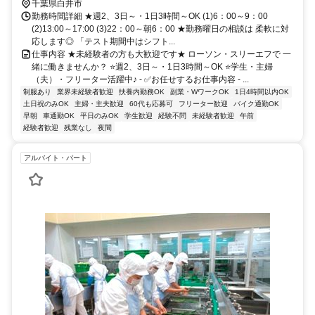
千葉県白井市
勤務時間詳細 ★週2、3日～・1日3時間～OK (1)6：00～9：00
(2)13:00～17:00 (3)22：00～朝6：00 ★勤務曜日の相談は 柔軟に対
応します◎ 「テスト期間中はシフト...
仕事内容 ★未経験者の方も大歓迎です★ ローソン・スリーエフで 一
緒に働きませんか？ ⭐週2、3日～・1日3時間～OK ⭐学生・主婦
（夫）・フリーター活躍中♪ - ✅お任せするお仕事内容 - ...
制服あり
業界未経験者歓迎
扶養内勤務OK
副業・WワークOK
1日4時間以内OK
土日祝のみOK
主婦・主夫歓迎
60代も応募可
フリーター歓迎
バイク通勤OK
早朝
車通勤OK
平日のみOK
学生歓迎
経験不問
未経験者歓迎
午前
経験者歓迎
残業なし
夜間
アルバイト・パート