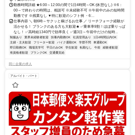
勤務時間詳細 ★6:00～12:00の間で1日4時間～OK (休憩なし) ※6：
00～で終わりの時間は、相談可 ※未経験不可 ※午前中のみの短時間
勤務です ※残業なし ▼特に歓迎のシフト例 ・6:...
仕事内容 ＼ 朝6時～サクッと稼げるお仕事 ／ リーチフォーク経験が
活かせる！ ブランクのある方も大歓迎★ ✅乗車率9割！ほぼ乗りっぱ
なし！ ✅高時給1340円で効率良く ✅週3日～午前中だけの短時...
制服あり
業界未経験者歓迎
扶養内勤務OK
社員登用あり
1日4時間以内OK
主婦・主夫歓迎
フリーター歓迎
バイク通勤OK
学歴不問
車通勤OK
即日勤務OK
職場見学可
平日のみOK
学生歓迎
転勤なし
午前
経験者歓迎
有資格者歓迎
ブランクOK
交通費支給
同じ企業の求人
アルバイト・パート