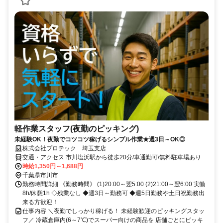
軽作業スタッフ(夜勤のピッキング)
未経験OK！夜勤でコツコツ稼げるシンプル作業★週3日～OK◎
株式会社プロテック 埼玉支店
交通・アクセス 市川塩浜駅から徒歩20分/車通勤可/無料駐車場あり
時給1,350円～1,688円
千葉県市川市
勤務時間詳細 《勤務時間》 (1)20:00～翌5:00 (2)21:00～翌6:00 実働
8h/休憩1h ◇残業なし ◆週3日～勤務可 ◆週5日勤務や土日祝勤務出
来る方歓迎！
仕事内容 ＼夜勤でしっかり稼げる！ 未経験歓迎のピッキングスタッ
フ／ 冷蔵倉庫内(6～7℃)でスーパー向けの商品を 店舗ごとにピッキ