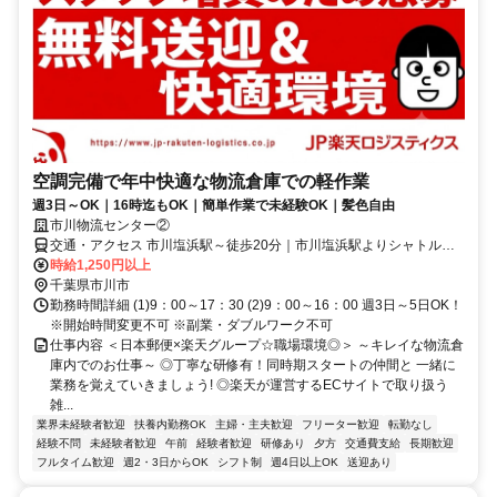
空調完備で年中快適な物流倉庫での軽作業
週3日～OK｜16時迄もOK｜簡単作業で未経験OK｜髪色自由
市川物流センター②
交通・アクセス 市川塩浜駅～徒歩20分｜市川塩浜駅よりシャトルバ
スあり ※自転車通勤OK
時給1,250円以上
千葉県市川市
勤務時間詳細 (1)9：00～17：30 (2)9：00～16：00 週3日～5日OK！
※開始時間変更不可 ※副業・ダブルワーク不可
仕事内容 ＜日本郵便×楽天グループ☆職場環境◎＞ ～キレイな物流倉
庫内でのお仕事～ ◎丁寧な研修有！同時期スタートの仲間と 一緒に
業務を覚えていきましょう! ◎楽天が運営するECサイトで取り扱う
雑...
業界未経験者歓迎
扶養内勤務OK
主婦・主夫歓迎
フリーター歓迎
転勤なし
経験不問
未経験者歓迎
午前
経験者歓迎
研修あり
夕方
交通費支給
長期歓迎
フルタイム歓迎
週2・3日からOK
シフト制
週4日以上OK
送迎あり