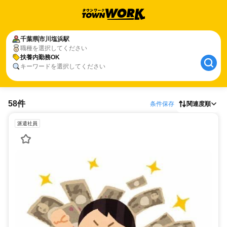
千葉県
市川塩浜駅
職種を選択してください
扶養内勤務OK
キーワードを選択してください
58件
条件保存
関連度順
派遣社員