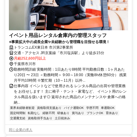
イベント用品レンタル倉庫内の管理スタッフ
⭐事業拡大中の成長企業✨未経験から管理職を目指せる環境！
トランコムEX東日本 市川第2事業所
交通・アクセス JR京葉線「市川塩浜駅」より徒歩15分
月給252,600円以上
千葉県市川市
勤務時間詳細 実働時間：1日あたり8時間 平均勤務日数：1ヶ月あた
り20日 〜 23日 ＜勤務時間＞ 9:00～18:00（実働8h/休憩60分） 残業
月平均10時間 ※繁忙期（10～11月）以外...
仕事内容 イベントなどで使用される レンタル商品の出荷や管理業務
を お任せします！ 主に椅子・テント・家電など、 イベント用のレン
タル商品を扱います◎ 返却された商品のメンテナンスや 倉庫への格
納...
業界未経験者歓迎
資格取得支援あり
バイク通勤OK
学歴不問
車通勤OK
固定時間制
転勤なし
経験不問
研修あり
賞与あり
ブランクOK
育休あり
交通費支給
資格取得手当あり
土日祝休み
同じ企業の求人