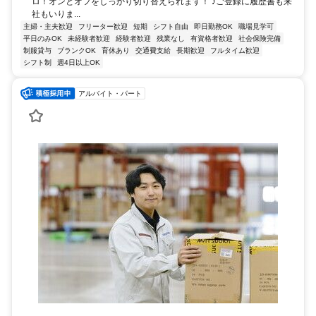
ロ！オンとオフをしっかり切り替えられます！ ♪ご登録に履歴書も来
社もいりま...
主婦・主夫歓迎
フリーター歓迎
短期
シフト自由
即日勤務OK
職場見学可
平日のみOK
未経験者歓迎
経験者歓迎
残業なし
有資格者歓迎
社会保険完備
制服貸与
ブランクOK
育休あり
交通費支給
長期歓迎
フルタイム歓迎
シフト制
週4日以上OK
アルバイト・パート