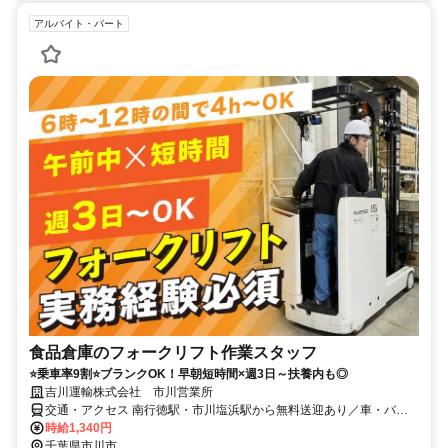
アルバイト・パート
食品倉庫のフォークリフト作業スタッフ
⭐乗車率9割⭐ブランクOK！早朝短時間×週3日～扶養内も◎
吉川運輸株式会社 市川営業所
交通・アクセス 南行徳駅・市川塩浜駅から無料送迎あり／車・バイ
ク・自転車通勤OK
時給1,340円
千葉県市川市