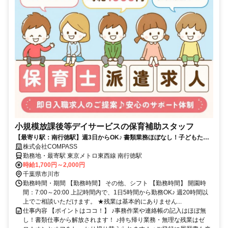
小規模放課後等デイサービスの保育補助スタッフ
【最寄り駅：南行徳駅】週3日からOK♪ 書類業務ほぼなし！子どもたち
とじっくり関われる環境★
株式会社COMPASS
勤務地・最寄駅 東京メトロ東西線 南行徳駅
時給1,700円～2,000円
千葉県市川市
勤務時間・期間 【勤務時間】 その他、シフト 【勤務時間】 開園時
間：7:00～20:00 上記時間内で、1日5時間から勤務OK♪ 週20時間以
上でご相談いただけます。 ★残業は基本的にありません...
仕事内容 【ポイントはココ！】 ♪事務作業や連絡帳の記入はほぼ無
し！書類仕事から解放されます！ ♪持ち帰り業務・無理な残業はゼ