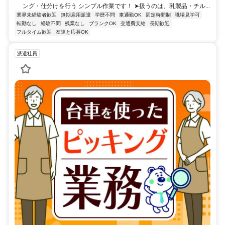
ング・仕分けを行う シンプル作業です！ ➤扱うのは、乳製品・チル...
業界未経験者歓迎
無期雇用派遣
学歴不問
車通勤OK
固定時間制
職場見学可
転勤なし
経験不問
残業なし
ブランクOK
交通費支給
長期歓迎
フルタイム歓迎
友達と応募OK
派遣社員