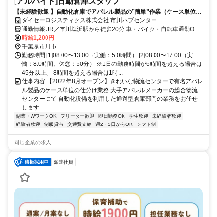
[アルバイト]日勤倉庫スタッフ
【未経験歓迎 】自動化倉庫でアパレル製品の”簡単”作業（ケース単位の
仕分け）
ダイセーロジスティクス株式会社 市川ハブセンター
通勤情報 JR／市川塩浜駅から徒歩20分 車・バイク・自転車通勤OK
無料送迎バスあり
時給1,200円
千葉県市川市
勤務時間 [1]08:00〜13:00（実働：5.0時間） [2]08:00〜17:00（実
働：8.0時間、休憩：60分） ※1日の勤務時間が6時間を超える場合は
45分以上、 8時間を超える場合は1時...
仕事内容 【2022年8月オープン】きれいな物流センターで有名アパレ
ル製品のケース単位の仕分け業務 大手アパレルメーカーの総合物流
センターにて 自動化設備を利用した通過型倉庫部門の業務をお任せ
します...
副業・WワークOK
フリーター歓迎
即日勤務OK
学生歓迎
未経験者歓迎
経験者歓迎
制服貸与
交通費支給
週2・3日からOK
シフト制
同じ企業の求人
派遣社員