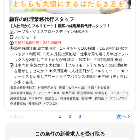
顧客の経理業務代行スタッフ
【入社日からフルリモート】顧客の経理業務代行スタッフ！
パーソルビジネスプロセスデザイン株式会社
フルリモート
月給210,000円～289,900円
勤務時間詳細 総労働時間：1ヶ月あたり160時間 ・1日8時間勤務(フ
レックス利用可) ※月末月初は繁忙期！仕事が落ち着く月半ばはフレ
ックスを利用して早上がりが可能◎ ・残業10～20時間程度 ※顧...
仕事内容 主婦の方も大歓迎！【フルリモート】であなたの経理経験
を活かしませんか？ ★採用選考～入社初日からフルリモート！ ★フ
レックスを活用してワークライフバランス抜群◎ ★主婦（夫）世代
が多く在籍...
業界未経験者歓迎
社員登用あり
副業・WワークOK
主婦・主夫歓迎
資格取得支援あり
フリーター歓迎
学歴不問
固定時間制
転勤なし
フルリモート
経験者歓迎
ネイルOK
残業なし
有資格者歓迎
在宅OK
賞与あり
ブランクOK
交通費支給
長期歓迎
ピアスOK
前へ
次へ
1
2
3
この条件の新着求人を受け取る