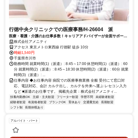
行徳中央クリニックでの医療事務/H-26604 派
医療・看護・介護のお仕事多数！キャリアアドバイザーが全面サポート
◎
株式会社アメニティ
アクセス 東京メトロ東西線 行徳駅 徒歩 10分
時給1,540円
千葉県市川市
勤務時間 就業時間(1)（派遣）: 8:45～17:00 休憩時間(1)（派遣）: 60
分 就業時間(2)（派遣）: 8:45～18:30 休憩時間(2)（派遣）: 60分 就業
時間(3)（派遣）: ...
仕事内容 ◆お仕事内容 病院での医療事務業務 全般 受付にて窓口対
応、電話対応、会計 カルテ出し、カルテを外来へ運ぶ レセコン入力
など ■派遣のお仕事です。 掲載先企業：株式会社アメニティ...
扶養内勤務OK
主婦・主夫歓迎
フリーター歓迎
学歴不問
未経験者歓迎
経験者歓迎
有資格者歓迎
ブランクOK
育休あり
交通費支給
長期歓迎
シフト制
長期休暇あり
アルバイト・パート