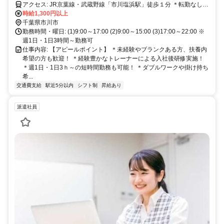
アクセス: JR京葉線・武蔵野線「市川塩浜駅」徒歩１分 ＊転勤なし
＊U・Iターン歓迎
時給1,300円以上
千葉県市川市
勤務時間・曜日: (1)9:00～17:00 (2)9:00～15:00 (3)17:00～22:00 ※
週1日・1日3時間～勤務可
仕事内容: 【アピールポイント】 ＊未経験やブランクある方、扶養内
希望の方も歓迎！ ＊経験豊かなトレーナーによる入社後研修実施！
＊週1日・1日3ｈ～の短時間勤務も可能！ ＊ダブルワークや掛け持ち
希...
交通費支給
駅近5分以内
シフト制
昇給あり
派遣社員