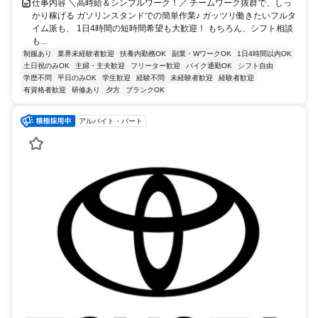
仕事内容 ＼高時給＆シンプルワーク！／ チームワーク抜群で、しっ
かり稼げる ガソリンスタンドでの簡単作業♪ ガッツリ働きたいフルタ
イム派も、 1日4時間の短時間希望も大歓迎！ もちろん、シフト相談
も...
制服あり
業界未経験者歓迎
扶養内勤務OK
副業・WワークOK
1日4時間以内OK
土日祝のみOK
主婦・主夫歓迎
フリーター歓迎
バイク通勤OK
シフト自由
学歴不問
平日のみOK
学生歓迎
経験不問
未経験者歓迎
経験者歓迎
有資格者歓迎
研修あり
夕方
ブランクOK
アルバイト・パート