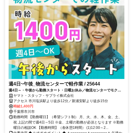
週4日~午後_物流センターで軽作業 / 25644
週4日～・午後から勤務スタート・日曜お休み／物流センターでモクモ
ク軽作業♪空調完備☆未経験歓迎／市川塩浜駅・新浦安駅
ヤマト・スタッフ・サプライ株式会社
アクセス 市川塩浜駅より徒歩12分／新浦安駅より徒歩15分
時給1,400円
千葉県市川市
勤務時間 【勤務曜日】（希望シフト制） 月、火、水、木、金、土、
祝 上記の間で週4日～5日 ※金、土曜の勤務が必須となります ※勤務
曜日の相談OK 【勤務時間】（各休憩1時間） (1)12:00～2...