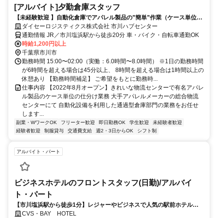
[アルバイト]夕勤倉庫スタッフ
【未経験歓迎 】自動化倉庫でアパレル製品の”簡単”作業（ケース単位の
仕分け）
ダイセーロジスティクス株式会社 市川ハブセンター
通勤情報 JR／市川塩浜駅から徒歩20分 車・バイク・自転車通勤OK
時給1,200円以上
千葉県市川市
勤務時間 15:00〜02:00（実働：6.0時間〜8.0時間） ※1日の勤務時間
が6時間を超える場合は45分以上、 8時間を超える場合は1時間以上の
休憩あり 【勤務時間補足】 ご希望をもとに勤務時...
仕事内容 【2022年8月オープン】きれいな物流センターで有名アパレ
ル製品のケース単位の仕分け業務 大手アパレルメーカーの総合物流
センターにて 自動化設備を利用した通過型倉庫部門の業務をお任せ
します...
副業・WワークOK
フリーター歓迎
即日勤務OK
学生歓迎
未経験者歓迎
経験者歓迎
制服貸与
交通費支給
週2・3日からOK
シフト制
アルバイト・パート
ビジネスホテルのフロントスタッフ(日勤)/アルバイ
ト・パート
【市川塩浜駅から徒歩1分】レジャーやビジネスで人気の駅前ホテルで
勤務！未経験スタートはもちろん、ブランクがある方も大歓迎！
CVS・BAY HOTEL