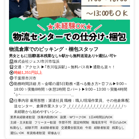
物流倉庫でのピッキング・梱包スタッフ
男女ともに活躍❗基本残業なし✨駅から無料送迎あり✨週払い可✨
株式会社ジェス/市川市塩浜
交通・アクセス ▶｢市川塩浜駅｣～無料バス有▶通勤も楽々！
時給1,351円以上
千葉県市川市
勤務時間詳細 月～金曜の週5日勤務 <選べる働き方> ⏰フル▶9:00～
18:00 ✨実働8時間 ✨休憩1時間 ⏰パート▶9:00～13:00 ✨実働4時間
˚⊹⁺‧┈┈┈┈┈┈┈┈┈┈┈┈┈‧...
仕事内容 雇用形態：派遣社員 職種：職人/現場作業員、その他倉庫/配
送センター、倉庫作業スタッフ _/_/_/_/_/_/_/_/_/_/_/_/_/_/_/_/_/_/ ✨
未経験から始めやすいシン...
業界未経験者歓迎
扶養内勤務OK
副業・WワークOK
1日4時間以内OK
主婦・主夫歓迎
フリーター歓迎
学歴不問
固定時間制
職場見学可
平日のみOK
転勤なし
経験不問
未経験者歓迎
交通費全額支給
午前
経験者歓迎
残業なし
週払いOK
有資格者歓迎
研修あり