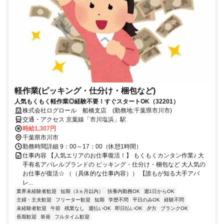
軽作業(ピッキング・仕分け・梱包など)
人気もくもく軽作業◎経験不要！すぐスタートOK（32201）
株式会社ログロール 船橋支店 (勤務地:千葉県市川市)
交通・アクセス 京葉線「市川塩浜」駅
時給1,307円
千葉県市川市
勤務時間詳細 9：00～17：00（休憩1時間）
仕事内容 【人気エリアのお仕事復活！】 もくもくカンタン作業♪ 大
手有名アパレルブランドの ピッキング・仕分け・梱包など 大人気の
お仕事が復活☆ （（具体的な仕事内容）） 【誰もが知る大手アパ
レ...
業界未経験者歓迎
短期（3ヵ月以内）
扶養内勤務OK
週1日からOK
主婦・主夫歓迎
フリーター歓迎
短期
学歴不問
平日のみOK
経験不問
未経験者歓迎
午前
残業なし
週払いOK
即日払いOK
夕方
ブランクOK
長期歓迎
単発
フルタイム歓迎