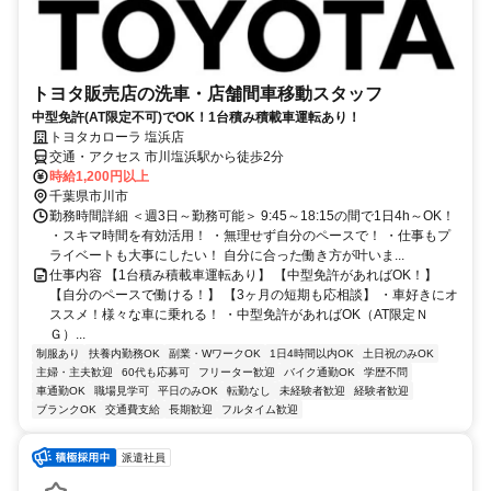
トヨタ販売店の洗車・店舗間車移動スタッフ
中型免許(AT限定不可)でOK！1台積み積載車運転あり！
トヨタカローラ 塩浜店
交通・アクセス 市川塩浜駅から徒歩2分
時給1,200円以上
千葉県市川市
勤務時間詳細 ＜週3日～勤務可能＞ 9:45～18:15の間で1日4h～OK！
・スキマ時間を有効活用！ ・無理せず自分のペースで！ ・仕事もプ
ライベートも大事にしたい！ 自分に合った働き方が叶いま...
仕事内容 【1台積み積載車運転あり】 【中型免許があればOK！】
【自分のペースで働ける！】 【3ヶ月の短期も応相談】 ・車好きにオ
ススメ！様々な車に乗れる！ ・中型免許があればOK（AT限定Ｎ
Ｇ）...
制服あり
扶養内勤務OK
副業・WワークOK
1日4時間以内OK
土日祝のみOK
主婦・主夫歓迎
60代も応募可
フリーター歓迎
バイク通勤OK
学歴不問
車通勤OK
職場見学可
平日のみOK
転勤なし
未経験者歓迎
経験者歓迎
ブランクOK
交通費支給
長期歓迎
フルタイム歓迎
派遣社員