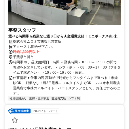
事務スタッフ
選べる時間帯☆残業なし週３日から★交通費支給！ミニボーナス有♪未経
験OK
株式会社ムロオ市川塩浜営業所
アクセス お問合せ下さい。
時給1,300円以上
千葉県市川市
時間帯 朝、昼 勤務曜日・時間 ＜勤務時間＞ 8：30～17：30の間で
希望をお聞きしています。 ＜シフト例＞ ・08：30～17：30（フルタ
イムで稼ぎたい） ・10：00～16：00（家庭...
仕事情報 ● 仕事内容 高時給で時短からフルタイムまで選べる！未経
験OK。 残業なし！週3日勤務～フルタイムまでOK！ ムロオ市川塩浜
営業所で事務のアルバイト・パートスタッフとして、お任せするのは
デ...
社員登用あり
主婦・主夫歓迎
交通費支給
シフト制
アルバイト・パート