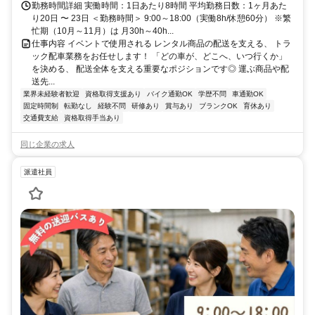
勤務時間詳細 実働時間：1日あたり8時間 平均勤務日数：1ヶ月あた
り20日 〜 23日 ＜勤務時間＞ 9:00～18:00（実働8h/休憩60分） ※繁
忙期（10月～11月）は 月30h～40h...
仕事内容 イベントで使用される レンタル商品の配送を支える、 トラ
ック配車業務をお任せします！ 「どの車が、どこへ、いつ行くか」
を決める、 配送全体を支える重要なポジションです◎ 運ぶ商品や配
送先...
業界未経験者歓迎
資格取得支援あり
バイク通勤OK
学歴不問
車通勤OK
固定時間制
転勤なし
経験不問
研修あり
賞与あり
ブランクOK
育休あり
交通費支給
資格取得手当あり
同じ企業の求人
派遣社員