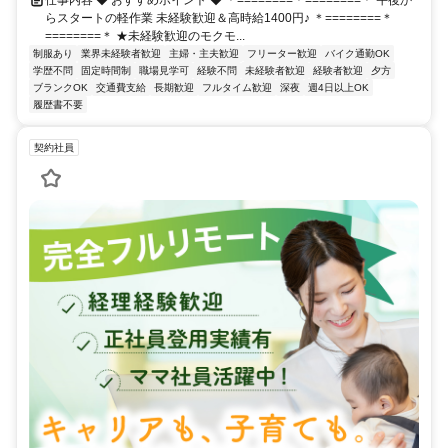
仕事内容 ◆ おすすめポイント ◆ ＊========＊========＊ 午後か
らスタートの軽作業 未経験歓迎＆高時給1400円♪ ＊========＊
========＊ ★未経験歓迎のモクモ...
制服あり
業界未経験者歓迎
主婦・主夫歓迎
フリーター歓迎
バイク通勤OK
学歴不問
固定時間制
職場見学可
経験不問
未経験者歓迎
経験者歓迎
夕方
ブランクOK
交通費支給
長期歓迎
フルタイム歓迎
深夜
週4日以上OK
履歴書不要
契約社員