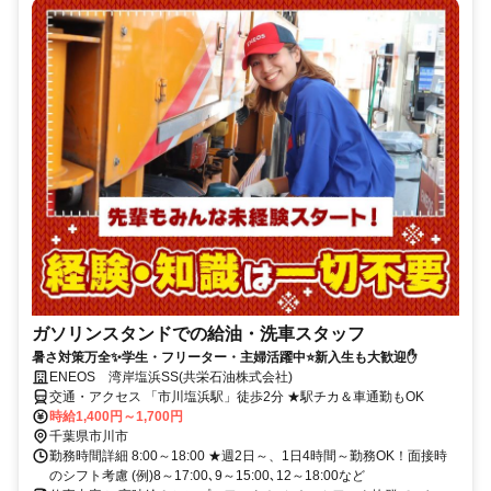
ガソリンスタンドでの給油・洗車スタッフ
暑さ対策万全✨学生・フリーター・主婦活躍中⭐新入生も大歓迎✋
ENEOS 湾岸塩浜SS(共栄石油株式会社)
交通・アクセス 「市川塩浜駅」徒歩2分 ★駅チカ＆車通勤もOK
時給1,400円～1,700円
千葉県市川市
勤務時間詳細 8:00～18:00 ★週2日～、1日4時間～勤務OK！面接時
のシフト考慮 (例)8～17:00､9～15:00､12～18:00など