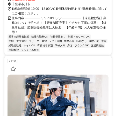
千葉県市川市
勤務時間詳細 10:00 - 18:00(内1時間休憩時間あり) 勤務時間に関して
はご相談ください。
仕事内容 ―――――＼＼POINT／／―――――― 【未経験歓迎】業
務はじっくり学べる！ 【研修制度充実】イチから丁寧に指導！ 【経
験者歓迎】楽器販売経験者は大歓迎！ 【年齢不問】お人柄重視の採
用！...
業界未経験者歓迎
扶養内勤務OK
社員登用あり
副業・WワークOK
主婦・主夫歓迎
フリーター歓迎
シフト自由
学歴不問
転勤なし
経験不問
午前
経験者歓迎
ネイルOK
有資格者歓迎
研修あり
夕方
ブランクOK
交通費支給
長期歓迎
フルタイム歓迎
正社員