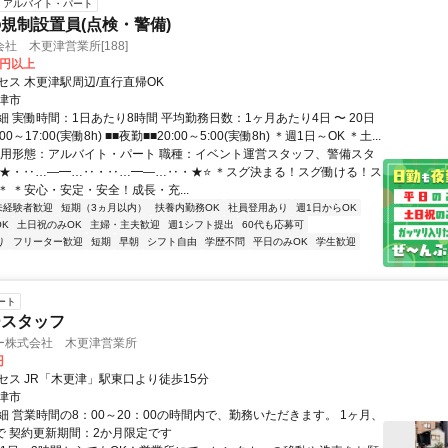
アルバイト・パート
規制設置員(点検・警備)
社 木更津営業所[188]
0円以上
セス 木更津駅周辺/直行直帰OK
津市
 実働時間：1日あたり8時間 平均勤務日数：1ヶ月あたり4日 〜 20日
00～17:00(実働8h) ■■夜勤■■20:00～5:00(実働8h) ＊週1日～OK ＊土...
雇用形態：アルバイト・パート 職種：イベント運営スタッフ、警備スタ
 ⭐★・‥…―━…‥・‥…━―…‥・★⭐ ＊スグ決まる！スグ働ける！ス
 ＊安心・安定・安全！成長・充...
未経験者歓迎
短期（3ヵ月以内）
扶養内勤務OK
社員登用あり
週1日からOK
K
土日祝のみOK
主婦・主夫歓迎
週1シフト提出
60代も応募可
り
フリーター歓迎
短期
早朝
シフト自由
学歴不問
平日のみOK
学生歓迎
ート
ースタッフ
ー株式会社 木更津営業所
円
セス JR「木更津」駅東口より徒歩15分
津市
細 営業時間の8：00～20：00の時間内で、勤務いただきます。 1ヶ月、
まで 契約更新期間：2か月限定です