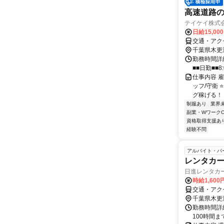
高速道路の
テイケイ株式会
日給15,00
交通・アク
千葉県木更
勤務時間詳細
■■日勤■■8:
仕事内容 
ッフ/守衛
グ稼げる！＊
制服あり
業界
副業・WワークO
資格取得支援あ
経験不問
アルバイト・パ
レンタカ
日進レンタカ
時給1,600
交通・アク
千葉県木更
勤務時間詳
100時間