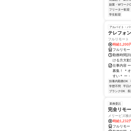
副業・WワークO
フリーター歓迎
学生歓迎
アルバイト・パ
テレフォ
フルリモート 
時給1,200
フルリモー
勤務時間詳細
ける方大歓
仕事内容 
募集！ ＊
すい＊ ー・
扶養内勤務OK
学歴不問
平日
ブランクOK
長
業務委託
完全リモー
メリービズ株
時給1,23
フルリモー