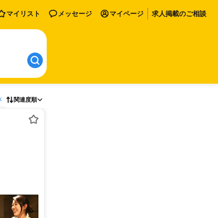
マイリスト
メッセージ
マイページ
求人掲載のご相談
存
関連度順