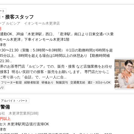
ート
売・接客スタッフ
ープ ルピシア イオンモール木更津店
円
車通勤OK、JR線「木更津駅」西口、「君津駅」南口より日東交通バス乗
モール木更津」下車イオンモール木更津1階
津市
9:30〜21:30（実働：5.0時間〜8.0時間） ※1日の勤務時間が6時間を超
45分以上、 8時間を超える場合は1時間以上の休憩あり 【勤務時間補
1:30...
世界のお茶専門店『ルピシア』での、販売・接客 など店舗業務をお任せ
【接客】 明るい笑顔での接客・販売をお願いします。 専門店だからこ
に寄り添った「会話」で、一人一人に合...
フリーター歓迎
経験者歓迎
研修あり
制服貸与
交通費支給
週2・3日からOK
あり
アルバイト・パート
・警備
社 木更津営業所[188]
0円以上
セス 木更津駅周辺/直行直帰OK
津市