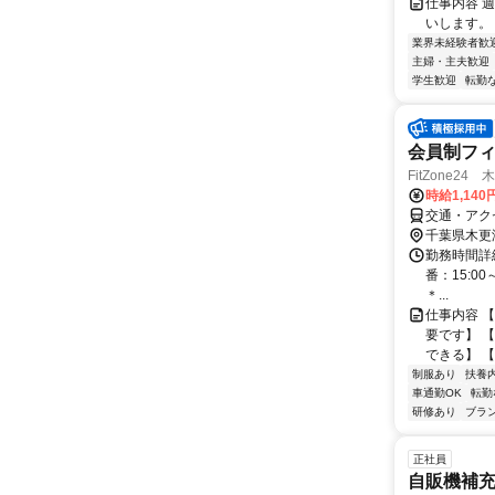
仕事内容 
いします。
業界未経験者歓
主婦・主夫歓迎
学生歓迎
転勤
会員制フ
FitZone24
時給1,140
交通・アク
千葉県木更
勤務時間詳細
番：15:00
＊...
仕事内容 
要です】 
できる】 【
制服あり
扶養
車通勤OK
転勤
研修あり
ブラ
正社員
自販機補充