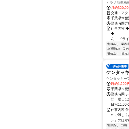
ヒラノ商事株
月給320,0
交通・アク
千葉県木更
勤務時間詳細
仕事内容 
◆――――
ん。 ドライ
制服あり
業界
車通勤OK
固定
研修あり
賞与
ケンタッ
ケンタッキーフ
時給1,20
千葉県木更
勤務時間 シ
間・曜日は
日祝11:00-1
仕事内容 
ので難しく
ン」のほか
制服あり
短期