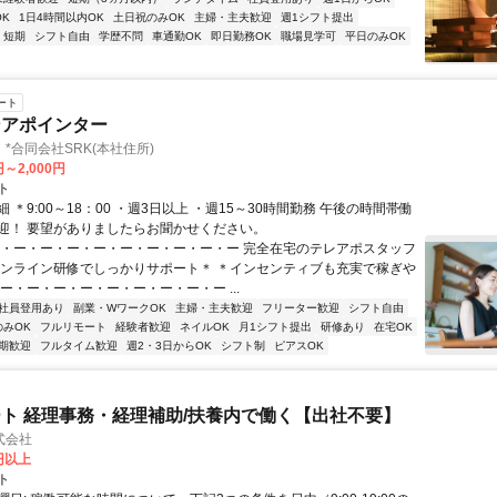
K
1日4時間以内OK
土日祝のみOK
主婦・主夫歓迎
週1シフト提出
短期
シフト自由
学歴不問
車通勤OK
即日勤務OK
職場見学可
平日のみOK
ート
ンアポインター
*合同会社SRK(本社住所)
円～2,000円
ト
 ＊9:00～18：00 ・週3日以上 ・週15～30時間勤務 午後の時間帯働
迎！ 要望がありましたらお聞かせください。
ー・ー・ー・ー・ー・ー・ー・ー・ー・ー 完全在宅のテレアポスタッフ
オンライン研修でしっかりサポート＊ ＊インセンティブも充実で稼ぎや
ー・ー・ー・ー・ー・ー・ー・ー・ー ...
社員登用あり
副業・WワークOK
主婦・主夫歓迎
フリーター歓迎
シフト自由
のみOK
フルリモート
経験者歓迎
ネイルOK
月1シフト提出
研修あり
在宅OK
期歓迎
フルタイム歓迎
週2・3日からOK
シフト制
ピアスOK
ト 経理事務・経理補助/扶養内で働く【出社不要】
式会社
2円以上
ト