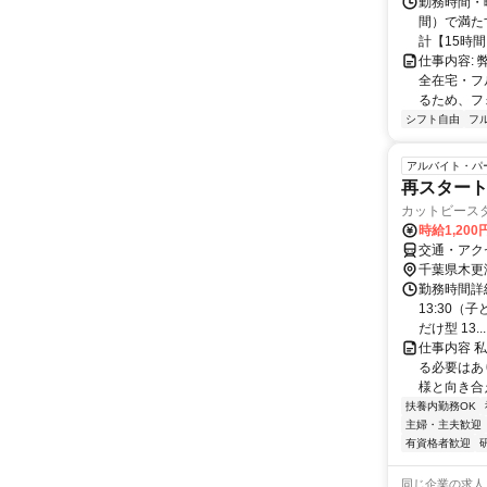
勤務時間・曜
間）で満たす
計【15時間】
仕事内容:
全在宅・フ
るため、フ
シフト自由
フ
アルバイト・パ
再スタート
カットビース
時給1,200
交通・アク
千葉県木更
勤務時間詳細 
13:30（
だけ型 13...
仕事内容 
る必要はあ
様と向き合
扶養内勤務OK
主婦・主夫歓迎
有資格者歓迎
同じ企業の求人