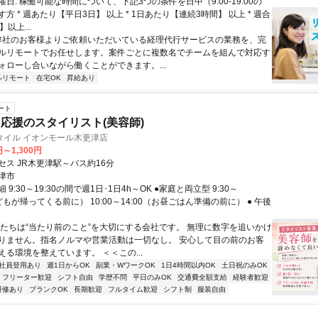
日: 稼働可能な時間について、下記3つの条件を日中（9:00-19:00の
方 * 週あたり【平日3日】 以上 * 1日あたり【連続3時間】 以上 * 週合
以上...
 弊社のお客様よりご依頼いただいている経理代行サービスの業務を、完
ルリモートでお任せします。案件ごとに複数名でチームを組んで対応す
ォローし合いながら働くことができます。...
ルリモート
在宅OK
昇給あり
ート
応援のスタイリスト(美容師)
タイル イオンモール木更津店
円～1,300円
セス JR木更津駅～バス約16分
津市
9:30～19:30の間で週1日･1日4h～OK ●家庭と両立型 9:30～
子どもが帰ってくる前に） 10:00～14:00（お昼ごはん準備の前に） ● 午後
私たちは“当たり前のこと”を大切にする会社です。 無理に数字を追いかけ
りません。指名ノルマや営業活動は一切なし。 安心して目の前のお客
える環境を整えています。 ＜＜この...
社員登用あり
週1日からOK
副業・WワークOK
1日4時間以内OK
土日祝のみOK
フリーター歓迎
シフト自由
学歴不問
平日のみOK
交通費全額支給
経験者歓迎
研修あり
ブランクOK
長期歓迎
フルタイム歓迎
シフト制
服装自由