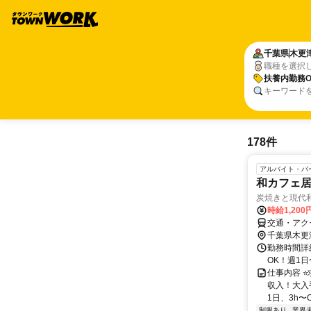
千葉県
木更
職種を選択
扶養内勤務O
キーワード
178件
アルバイト・パ
和カフェ
炭焼きと現代
時給1,200
交通・アク
千葉県木更
勤務時間詳細
OK！週1日
仕事内容 
収入！大入
1日、3h〜O
制服あり
業界