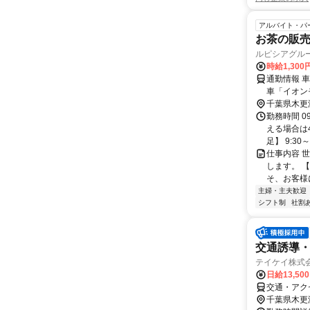
アルバイト・パ
お茶の販
ルピシアグル
時給1,300
通勤情報 
車「イオン
千葉県木更
勤務時間 0
える場合は
足】 9:30～2
仕事内容 
します。 
そ、お客様
主婦・主夫歓迎
シフト制
社割
交通誘導
テイケイ株式会
日給13,50
交通・アク
千葉県木更