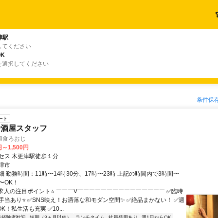
津駅
してください
K
を選択してください
条件保
ート
居酒屋スタッフ
和食ろおじ
円～1,500円
セス 木更津駅徒歩１分
津市
 勤務時間：11時〜14時30分、17時〜23時 上記の時間内で3時間〜
〜OK！
⭐求人の注目ポイント⭐ ￣￣￣V￣￣￣￣￣￣￣￣￣￣￣￣￣￣￣ ✅臨時
手当あり⭐ ✅SNS映え！お洒落な和モダン空間✨ ✅絶品まかない！ ✅週
K！私生活も充実 ✅10...
未経験者歓迎
短期（3ヵ月以内）
ランチタイム
社員登用あり
週1日からOK