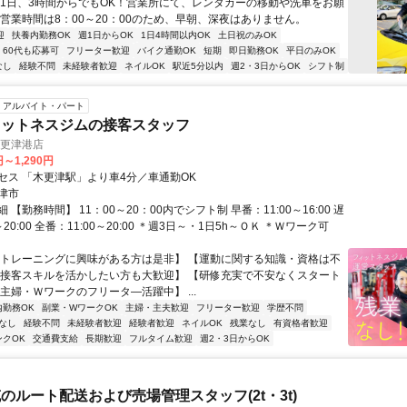
週1日、3時間からでもOK！営業所にて、レンタカーの移動や洗車をお願
 営業時間は8：00～20：00のため、早朝、深夜はありません。
迎
扶養内勤務OK
週1日からOK
1日4時間以内OK
土日祝のみOK
60代も応募可
フリーター歓迎
バイク通勤OK
短期
即日勤務OK
平日のみOK
なし
経験不問
未経験者歓迎
ネイルOK
駅近5分以内
週2・3日からOK
シフト制
アルバイト・パート
ィットネスジムの接客スタッフ
 木更津港店
円～1,290円
セス 「木更津駅」より車4分／車通勤OK
津市
 【勤務時間】 11：00～20：00内でシフト制 早番：11:00～16:00 遅
～20:00 全番：11:00～20:00 ＊週3日～・1日5h～ＯＫ ＊Ｗワーク可
【トレーニングに興味がある方は是非】 【運動に関する知識・資格は不
【接客スキルを活かしたい方も大歓迎】 【研修充実で不安なくスタート
主婦・Ｗワークのフリータ―活躍中】 ...
内勤務OK
副業・WワークOK
主婦・主夫歓迎
フリーター歓迎
学歴不問
なし
経験不問
未経験者歓迎
経験者歓迎
ネイルOK
残業なし
有資格者歓迎
ンクOK
交通費支給
長期歓迎
フルタイム歓迎
週2・3日からOK
のルート配送および売場管理スタッフ(2t・3t)