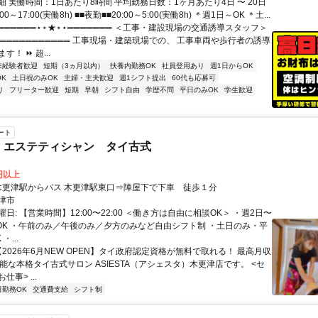
 実働時間：1日あたり8時間 平均勤務日数：1ヶ月あたり4日 〜 20日
00～17:00(実働8h) ■■夜勤■■20:00～5:00(実働8h) ＊週1日～OK ＊土...
══════⋆⋆★⋆⋆═══════ ＜工事・建設現場の交通誘導スタッフ＞
════════════ 工事現場・建築現場での、 工事車両や歩行者の誘導
！ ⏩ 超...
未経験者歓迎
短期（3ヵ月以内）
扶養内勤務OK
社員登用あり
週1日からOK
K
土日祝のみOK
主婦・主夫歓迎
週1シフト提出
60代も応募可
り
フリーター歓迎
短期
早朝
シフト自由
学歴不問
平日のみOK
学生歓迎
ート
 エステティシャン タイ古式
0円以上
アクセス: 木更津駅からバス 木更津駅東口⇒陣屋下で下車 徒歩１分
津市
日: 【営業時間】12:00〜22:00 ＜働き方は自由に相談OK＞ ・週2日〜
〜OK ・午前のみ／午後のみ／夕方のみなど自由シフト制 ・土日のみ・平
・...
【2026年6月NEW OPEN】タイ政府認定資格が無料で取れる！ 最高月収
能な本格タイ古式サロン ASIESTA（アシェスタ）木更津店です。 <セ
事> ...
日勤務OK
交通費支給
シフト制