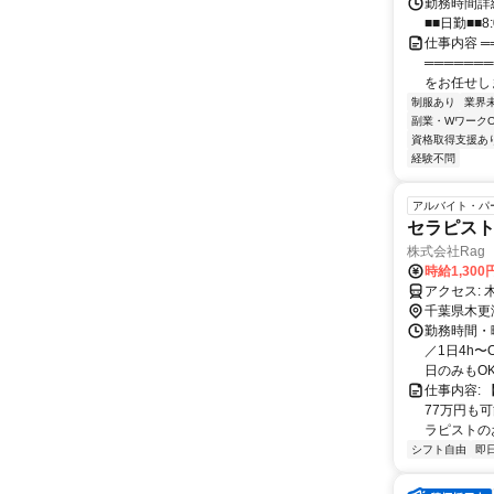
勤務時間詳細
■■日勤■■8:
仕事内容 ═
══════
をお任せします
制服あり
業界
副業・WワークO
資格取得支援あ
経験不問
アルバイト・パ
セラピスト
株式会社Rag
時給1,30
千葉県木更
勤務時間・曜
／1日4h
日のみもOK 
仕事内容: 
77万円も可
ラピストのお仕
シフト自由
即