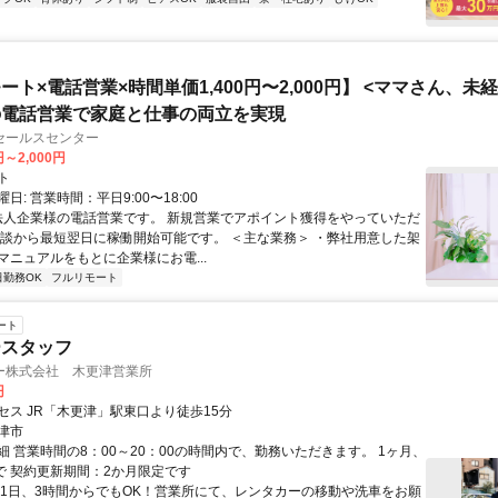
ート×電話営業×時間単価1,400円〜2,000円】 <ママさん、未
の電話営業で家庭と仕事の両立を実現
セールスセンター
円～2,000円
ト
日: 営業時間：平日9:00〜18:00
 法人企業様の電話営業です。 新規営業でアポイント獲得をやっていただ
面談から最短翌日に稼働開始可能です。 ＜主な業務＞ ・弊社用意した架
マニュアルをもとに企業様にお電...
日勤務OK
フルリモート
ート
ースタッフ
ー株式会社 木更津営業所
円
セス JR「木更津」駅東口より徒歩15分
津市
細 営業時間の8：00～20：00の時間内で、勤務いただきます。 1ヶ月、
まで 契約更新期間：2か月限定です
週1日、3時間からでもOK！営業所にて、レンタカーの移動や洗車をお願