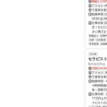
時給1,170
アクセス 
千葉県木更
勤務時間 月 0
05:00 金 
仕事内容 
定！今だけ
きに稼げま
制服あり
扶養
主婦・主夫歓迎
学生歓迎
未経
正社員
セラピスト
株式会社Rag
月給220,0
千葉県木更
勤務時間・曜
×8時間勤務
絡・調整可
仕事内容: 
77万円も可
ラピストのお仕
シフト自由
即