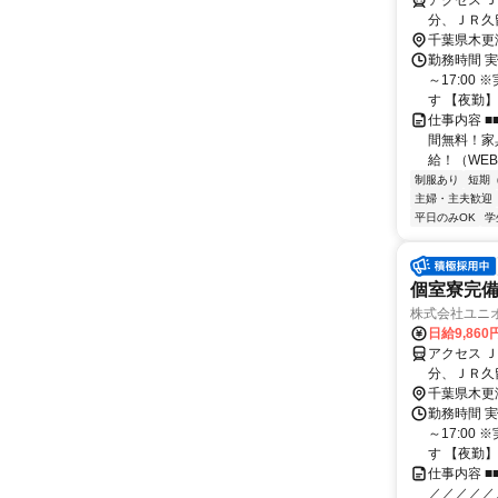
アクセス 
分、ＪＲ久
駅、祇園駅
千葉県木更
勤務時間 実
～17:00
す 【夜勤】 2
仕事内容 
間無料！家
給！（WEB
制服あり
短期
主婦・主夫歓迎
平日のみOK
学
個室寮完
株式会社ユニ
日給9,860
アクセス 
分、ＪＲ久
駅、祇園駅
千葉県木更
勤務時間 実
～17:00
す 【夜勤】 2
仕事内容 
／／／／／