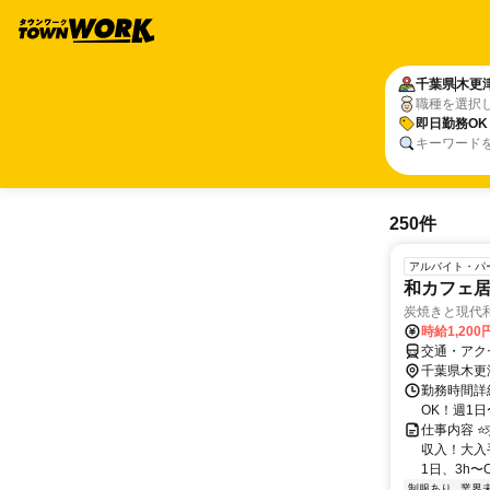
千葉県
木更
職種を選択
即日勤務OK
キーワード
250件
アルバイト・パ
和カフェ
炭焼きと現代
時給1,200
交通・アク
千葉県木更
勤務時間詳細
OK！週1日
仕事内容 
収入！大入
1日、3h〜O
制服あり
業界