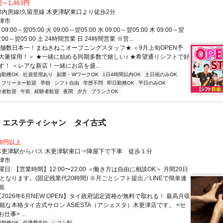
円～1,463円
JR内房線/久留里線 木更津駅東口より徒歩2分
津市
9:00～翌05:00 火 09:00～翌05:00 水 09:00～翌05:00 木 09:00～翌
09:00～翌05:00 土 24時間営業 日 24時間営業 ※営...
店舗数日本一！まねきねこオープニングスタッフ★ ＜9月上旬OPEN予
大量採用！＞ ★一緒に始める同期多数で嬉しい♪ ★希望通りシフトで好
す！ ＜レアな新店！一緒にお店を盛...
内勤務OK
社員登用あり
副業・WワークOK
1日4時間以内OK
土日祝のみOK
フリーター歓迎
早朝
シフト自由
学歴不問
即日勤務OK
平日のみOK
験者歓迎
午前
経験者歓迎
夜間
夕方
ブランクOK
 エステティシャン タイ古式
00円以上
アクセス: 木更津駅からバス 木更津駅東口⇒陣屋下で下車 徒歩１分
津市
日: 【営業時間】12:00〜22:00 ＜働き方は自由に相談OK＞ 月間20日
となります。(固定残業代20時間) ※月ごとシフト提出／LINEで簡単連
能
【2026年6月NEW OPEN】タイ政府認定資格が無料で取れる！ 最高月収
能な本格タイ古式サロン ASIESTA（アシェスタ）木更津店です。 <セ
事> ...
日勤務OK
交通費支給
シフト制