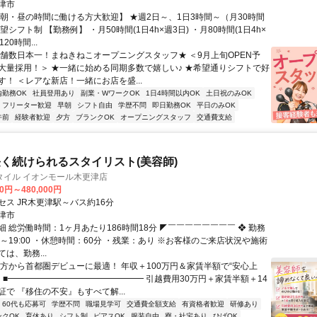
津市
【朝・昼の時間に働ける方大歓迎】 ★週2日～、1日3時間～（月30時間
望シフト制 【勤務例】 ・月50時間(1日4h×週3日) ・月80時間(1日4h×
20時間...
店舗数日本一！まねきねこオープニングスタッフ★ ＜9月上旬OPEN予
大量採用！＞ ★一緒に始める同期多数で嬉しい♪ ★希望通りシフトで好
す！ ＜レアな新店！一緒にお店を盛...
内勤務OK
社員登用あり
副業・WワークOK
1日4時間以内OK
土日祝のみOK
フリーター歓迎
早朝
シフト自由
学歴不問
即日勤務OK
平日のみOK
午前
経験者歓迎
夕方
ブランクOK
オープニングスタッフ
交通費支給
く続けられるスタイリスト(美容師)
タイル イオンモール木更津店
00円～480,000円
セス JR木更津駅～バス約16分
津市
 総労働時間：1ヶ月あたり186時間18分 ◤￣￣￣￣￣￣￣￣ ❖ 勤務
30～19:00 ・休憩時間：60分 ・残業：あり ※お客様のご来店状況や施術
は、勤務...
地方から首都圏デビューに最適！ 年収＋100万円＆家賃半額で“安心上
！ ■━━━━━━━━━━━━━━━━ 引越費用30万円＋家賃半額＋14
で 『移住の不安』もすべて解...
60代も応募可
学歴不問
職場見学可
交通費全額支給
有資格者歓迎
研修あり
ンクOK
育休あり
シフト制
ピアスOK
服装自由
寮・社宅あり
ひげOK