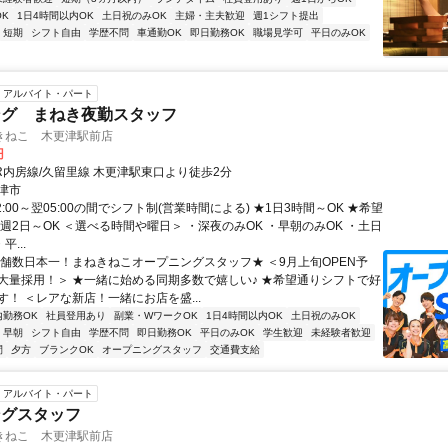
K
1日4時間以内OK
土日祝のみOK
主婦・主夫歓迎
週1シフト提出
短期
シフト自由
学歴不問
車通勤OK
即日勤務OK
職場見学可
平日のみOK
アルバイト・パート
ング まねき夜勤スタッフ
きねこ 木更津駅前店
円
JR内房線/久留里線 木更津駅東口より徒歩2分
津市
2:00～翌05:00の間でシフト制(営業時間による) ★1日3時間～OK ★希望
週2日～OK ＜選べる時間や曜日＞ ・深夜のみOK ・早朝のみOK ・土日
平...
店舗数日本一！まねきねこオープニングスタッフ★ ＜9月上旬OPEN予
大量採用！＞ ★一緒に始める同期多数で嬉しい♪ ★希望通りシフトで好
す！ ＜レアな新店！一緒にお店を盛...
内勤務OK
社員登用あり
副業・WワークOK
1日4時間以内OK
土日祝のみOK
早朝
シフト自由
学歴不問
即日勤務OK
平日のみOK
学生歓迎
未経験者歓迎
間
夕方
ブランクOK
オープニングスタッフ
交通費支給
アルバイト・パート
ングスタッフ
きねこ 木更津駅前店