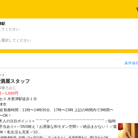
津駅
してください
を選択してください
条件保
ート
居酒屋スタッフ
和食ろおじ
円～1,500円
セス 木更津駅徒歩１分
津市
 勤務時間：11時〜14時30分、17時〜23時 上記の時間内で3時間〜
〜OK！
⭐求人の注目ポイント⭐ ￣￣￣V￣￣￣￣￣￣￣￣￣￣￣￣￣￣￣ ✅臨時
手当あり⭐ ✅SNS映え！お洒落な和モダン空間✨ ✅絶品まかない！ ✅週
K！私生活も充実 ✅10...
未経験者歓迎
短期（3ヵ月以内）
ランチタイム
社員登用あり
週1日からOK