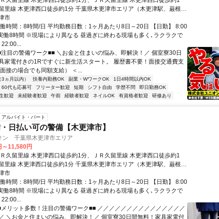
ＪＲ久留里線 木更津西口徒歩約1分、ＪＲ久留里線 木更津西口徒歩約1
留里線 木更津西口徒歩約1分 千葉県木更津市エリア（木更津駅、巌根
、上総清川駅、東清川駅、馬来田駅等）
津市
働時間：8時間/日 平均勤務日数：1ヶ月あたり8日～20日 【日勤】 8:00
 ※実働8時間 ※現場により異なる 昼過ぎに終わる現場も多く､ラクラクで
2:00...
■■注目の警備ワーク■■ ＼お金と住まいの悩み、即解決！／ 個室寮30日
具家電付きの1Rですぐに新生活スタート。 履歴書不要！面接交通費支
面接の場合でも同額支給） ＜...
（3ヵ月以内）
扶養内勤務OK
副業・WワークOK
1日4時間以内OK
60代も応募可
フリーター歓迎
短期
シフト自由
学歴不問
即日勤務OK
生歓迎
未経験者歓迎
午前
経験者歓迎
ネイルOK
有資格者歓迎
研修あり
アルバイト・パート
備・日払い可の警備【木更津市】
オン 千葉県木更津市エリア
円～11,580円
ＪＲ久留里線 木更津西口徒歩約1分、ＪＲ久留里線 木更津西口徒歩約1
留里線 木更津西口徒歩約1分 千葉県木更津市エリア（木更津駅、巌根
、上総清川駅、東清川駅、馬来田駅等）
津市
働時間：8時間/日 平均勤務日数：1ヶ月あたり8日～20日 【日勤】 8:00
 ※実働8時間 ※現場により異なる 昼過ぎに終わる現場も多く､ラクラクで
2:00...
■■メリット多数！注目の警備ワーク■■ ／／／／／／／／／／／／／／／
／ ＼お金と住まいの悩み、即解決！／ 個室寮30日間無料！家具家電付