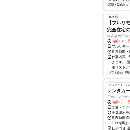
髪型・髪色自由
業務委託
【フルリモ
完全在宅
株式会社日本
時給1,400
フルリモー
勤務時間・曜
仕事内容:
きます。 
電リストと
シフト自由
即
アルバイト・パ
レンタカ
日進レンタカ
時給1,600
交通・アク
千葉県木更
勤務時間詳
100時間
仕事内容 