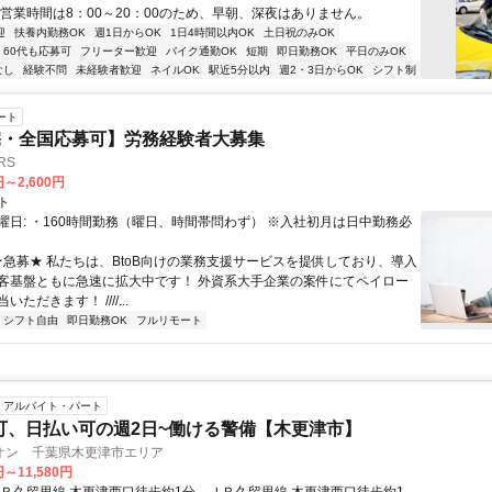
 営業時間は8：00～20：00のため、早朝、深夜はありません。
迎
扶養内勤務OK
週1日からOK
1日4時間以内OK
土日祝のみOK
60代も応募可
フリーター歓迎
バイク通勤OK
短期
即日勤務OK
平日のみOK
なし
経験不問
未経験者歓迎
ネイルOK
駅近5分以内
週2・3日からOK
シフト制
ート
宅・全国応募可】労務経験者大募集
RS
円～2,600円
ト
曜日: ・160時間勤務（曜日、時間帯問わず） ※入社初月は日中勤務必
 ★急募★ 私たちは、BtoB向けの業務支援サービスを提供しており、導入
客基盤ともに急速に拡大中です！ 外資系大手企業の案件にてペイロー
ただきます！ ////...
シフト自由
即日勤務OK
フルリモート
アルバイト・パート
可、日払い可の週2日~働ける警備【木更津市】
オン 千葉県木更津市エリア
円～11,580円