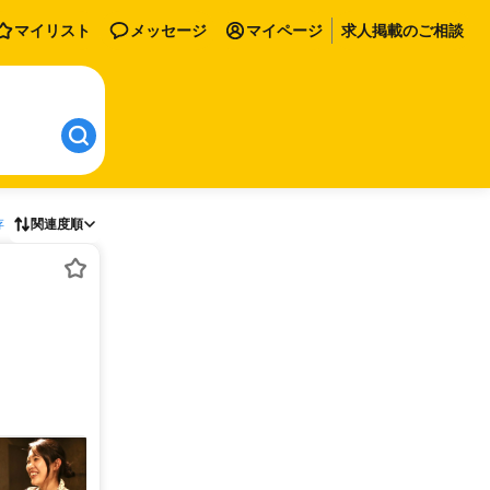
マイリスト
メッセージ
マイページ
求人掲載のご相談
存
関連度順