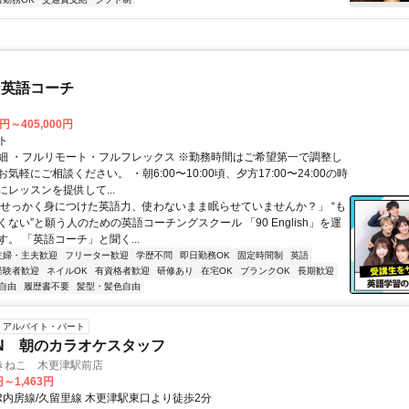
な英語コーチ
0円～405,000円
ト
細 ・フルリモート・フルフレックス ※勤務時間はご希望第一で調整し
気軽にご相談ください。 ・朝6:00〜10:00頃、夕方17:00〜24:00の時
レッスンを提供して...
「せっかく身につけた英語力、使わないまま眠らせていませんか？」 “も
ない”と願う人のための英語コーチングスクール 「90 English」を運
。 「英語コーチ」と聞く...
主婦・主夫歓迎
フリーター歓迎
学歴不問
即日勤務OK
固定時間制
英語
経験者歓迎
ネイルOK
有資格者歓迎
研修あり
在宅OK
ブランクOK
長期歓迎
自由
履歴書不要
髪型・髪色自由
アルバイト・パート
EN 朝のカラオケスタッフ
きねこ 木更津駅前店
円～1,463円
JR内房線/久留里線 木更津駅東口より徒歩2分