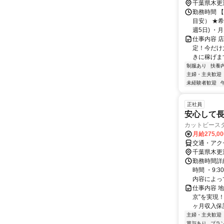
千葉県木更
勤務時間 
目安） ★希
週5日) ・月1
仕事内容 
定！今だけ
きに稼げま
制服あり
扶養
主婦・主夫歓迎
未経験者歓迎
正社員
安心して長
カットビース
月給275,0
交通・アク
千葉県木更
勤務時間詳細
時間 ・9:
内容によって
仕事内容 
京”を実現
ヶ月収入保証
主婦・主夫歓迎
賞与あり
ブラ