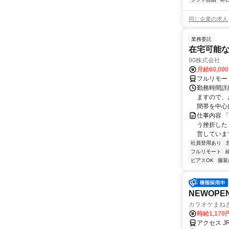
同じ企業の求人
業務委託
在宅可能
90株式会社
月給60,00
フルリモー
勤務時間詳
ますので、お
間帯を中心に
仕事内容 
う挫折したく
営しています
社員登用あり
フルリモート
ピアスOK
服装
NEWOP
カラオケまね
時給1,170
アクセス 