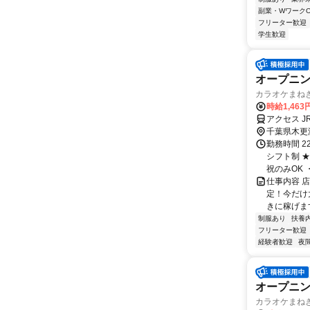
副業・WワークO
フリーター歓迎
学生歓迎
オープニ
カラオケまね
時給1,463
アクセス 
千葉県木更
勤務時間 2
シフト制 ★
祝のみOK ・
仕事内容 
定！今だけ
きに稼げま
制服あり
扶養
フリーター歓迎
経験者歓迎
夜
オープニ
カラオケまね