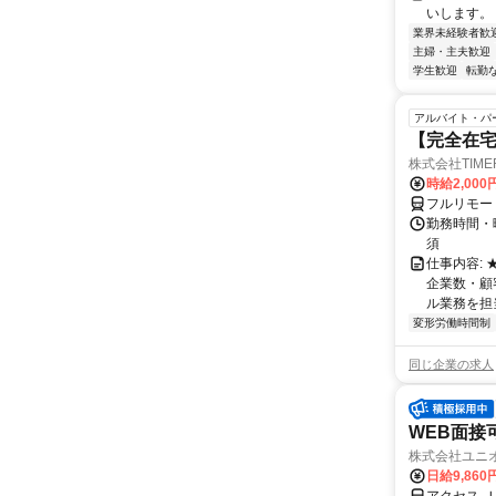
いします。
業界未経験者歓
主婦・主夫歓迎
学生歓迎
転勤
アルバイト・パ
【完全在
株式会社TIME
時給2,000
フルリモー
勤務時間・
須
仕事内容:
企業数・顧
ル業務を担当い
変形労働時間制
同じ企業の求人
WEB面接
株式会社ユニ
日給9,860