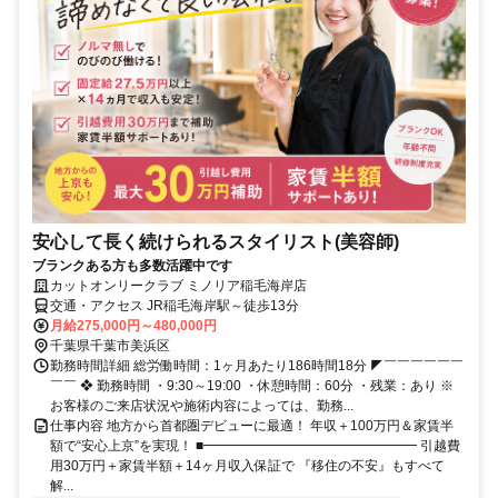
安心して長く続けられるスタイリスト(美容師)
ブランクある方も多数活躍中です
カットオンリークラブ ミノリア稲毛海岸店
交通・アクセス JR稲毛海岸駅～徒歩13分
月給275,000円～480,000円
千葉県千葉市美浜区
勤務時間詳細 総労働時間：1ヶ月あたり186時間18分 ◤￣￣￣￣￣￣
￣￣ ❖ 勤務時間 ・9:30～19:00 ・休憩時間：60分 ・残業：あり ※
お客様のご来店状況や施術内容によっては、勤務...
仕事内容 地方から首都圏デビューに最適！ 年収＋100万円＆家賃半
額で“安心上京”を実現！ ■━━━━━━━━━━━━━━━━ 引越費
用30万円＋家賃半額＋14ヶ月収入保証で 『移住の不安』もすべて
解...