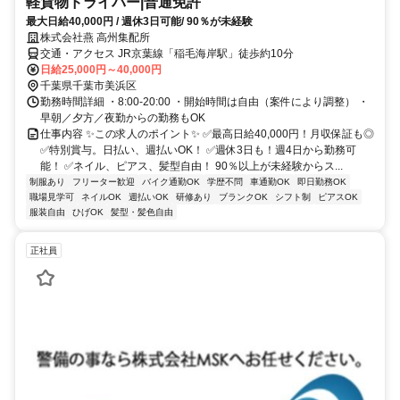
軽貨物ドライバー|普通免許
最大日給40,000円 / 週休3日可能/ 90％が未経験
株式会社燕 高州集配所
交通・アクセス JR京葉線「稲毛海岸駅」徒歩約10分
日給25,000円～40,000円
千葉県千葉市美浜区
勤務時間詳細 ・8:00-20:00 ・開始時間は自由（案件により調整） ・
早朝／夕方／夜勤からの勤務もOK
仕事内容 ✨この求人のポイント✨ ✅最高日給40,000円！月収保証も◎
✅特別賞与。日払い、週払いOK！ ✅週休3日も！週4日から勤務可
能！ ✅ネイル、ピアス、髪型自由！ 90％以上が未経験からス...
制服あり
フリーター歓迎
バイク通勤OK
学歴不問
車通勤OK
即日勤務OK
職場見学可
ネイルOK
週払いOK
研修あり
ブランクOK
シフト制
ピアスOK
服装自由
ひげOK
髪型・髪色自由
正社員