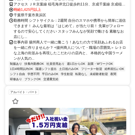
アクセス ＪＲ京葉線 稲毛海岸北口徒歩約11分、京成千葉線 京成稲毛
徒歩約17分、ＪＲ総武本線 稲毛西口徒歩約19分 京葉線(東京－蘇我)
時給1,425円以上
稲毛海岸駅 徒歩 8分
千葉県千葉市美浜区
勤務時間 シフトサイクル：2週間 自分のスマホや携帯から簡単に送信
できます！ みんな最初は「はじめて」が当たり前！ 先輩がフォロー
するので安心してください スタッフみんなが笑顔で働ける 素敵なお
店にし...
仕事内容 揚州商人で一緒に働こう！あなたの力で笑顔あふれるお店
を一緒に作りませんか？ <揚州商人について・職場の雰囲気＞ レトロ
な上海の街並みを再現したこだわりの店内と、 本格的な中国ラーメ
ンが人気の...
制服あり
扶養内勤務OK
社員登用あり
週1日からOK
副業・WワークOK
1日4時間以内OK
隔週シフト提出
土日祝のみOK
フリーター歓迎
給料前払いOK
シフト自由
学歴不問
平日のみOK
学生歓迎
転勤なし
未経験者歓迎
夜間
研修あり
ブランクOK
交通費支給
アルバイト・パート