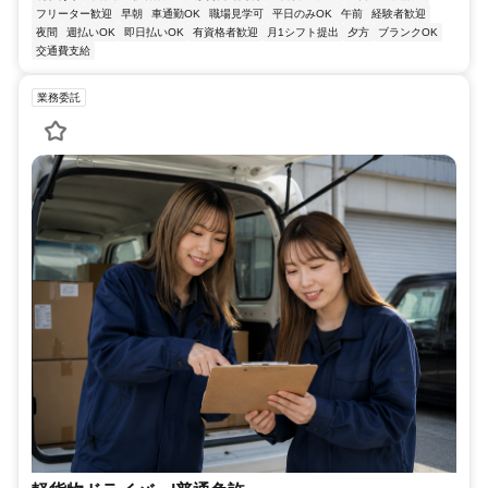
フリーター歓迎
早朝
車通勤OK
職場見学可
平日のみOK
午前
経験者歓迎
夜間
週払いOK
即日払いOK
有資格者歓迎
月1シフト提出
夕方
ブランクOK
交通費支給
業務委託