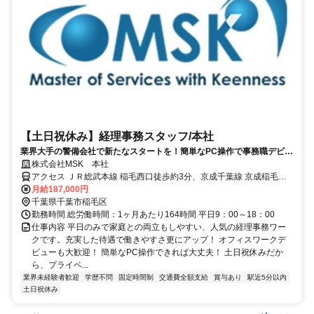
【土日祝休み】経理事務スタッフ/本社
業界大手の警備会社で新たなスタートを！簡単なPC操作で事務職デビュ
ーも可能！働きやすい土日祝休み！
株式会社MSK 本社
アクセス ＪＲ総武本線 稲毛西口徒歩約3分、京成千葉線 京成稲毛徒
歩約4分 稲毛駅西口より徒歩４分程度
月給187,000円
千葉県千葉市稲毛区
勤務時間 総労働時間：1ヶ月あたり164時間 平日9：00～18：00
仕事内容 平日のみで家庭との両立もしやすい、人気の経理事務ワー
クです。充実した待遇で働きやすさ更にアップ！ オフィスワークデ
ビューも大歓迎！ 簡単なPC操作できれば大丈夫！ 土日祝休みだか
ら、プライベ...
業界未経験者歓迎
学歴不問
固定時間制
交通費全額支給
賞与あり
駅近5分以内
土日祝休み