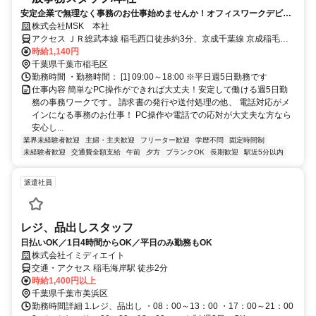
安定企業で無理なく事務のお仕事始めませんか！オフィスワークデビュ
ーも大歓迎！＜主婦活躍中＞
株式会社MSK 本社
アクセス ＪＲ総武本線 稲毛西口徒歩約3分、京成千葉線 京成稲毛徒
歩約4分 稲毛駅西口より徒歩４分程度
時給1,140円
千葉県千葉市稲毛区
勤務時間 ・勤務時間： [1] 09:00～18:00 ※平日週5日勤務です
仕事内容 簡単なPC操作ができれば大丈夫！安定して働ける週5日勤
務の事務ワークです。 請求書の発行や送付処理の他、 電話対応がメ
インになる事務のお仕事！ PC操作や電話での応対が大丈夫な方なら
安心し...
業界未経験者歓迎
主婦・主夫歓迎
フリーター歓迎
学歴不問
固定時間制
未経験者歓迎
交通費全額支給
午前
夕方
ブランクOK
長期歓迎
駅近5分以内
派遣社員
レジ、品出しスタッフ
日払いOK／1日4時間からOK／平日のみ勤務もOK
株式会社イミディエイト
交通・アクセス 稲毛海岸駅 徒歩2分
時給1,400円以上
千葉県千葉市美浜区
勤務時間詳細 1.レジ、品出し ・08：00～13：00 ・17：00～21：00