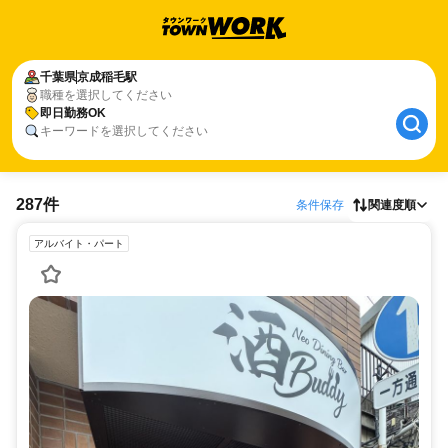
千葉県
京成稲毛駅
職種を選択してください
即日勤務OK
キーワードを選択してください
287件
条件保存
関連度順
アルバイト・パート