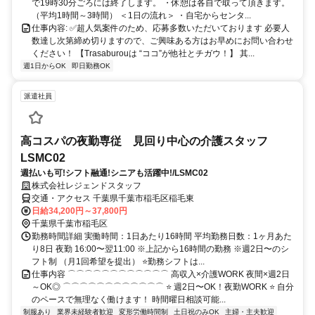
で19時30分ごろには終了します。 ・休憩は各自で取って頂きます。
（平均1時間～3時間） ＜1日の流れ＞ ・自宅からセンタ...
仕事内容: ✅超人気案件のため、応募多数いただいております 必要人
数達し次第締め切りますので、ご興味ある方はお早めにお問い合わせ
ください！ 【Trasaburouは “ココ”が他社とチガウ！】 其...
週1日からOK
即日勤務OK
派遣社員
高コスパの夜勤専従 見回り中心の介護スタッフ
LSMC02
週払いも可!シフト融通!シニアも活躍中!/LSMC02
株式会社レジェンドスタッフ
交通・アクセス 千葉県千葉市稲毛区稲毛東
日給34,200円～37,800円
千葉県千葉市稲毛区
勤務時間詳細 実働時間：1日あたり16時間 平均勤務日数：1ヶ月あた
り8日 夜勤 16:00〜翌11:00 ※上記から16時間の勤務 ※週2日〜のシ
フト制 （月1回希望を提出） ⭐勤務シフトは...
仕事内容 ⌒⌒⌒⌒⌒⌒⌒⌒⌒⌒⌒⌒ 高収入×介護WORK 夜間×週2日
～OK◎ ⌒⌒⌒⌒⌒⌒⌒⌒⌒⌒⌒⌒ ⭐ 週2日〜OK！夜勤WORK ⭐ 自分
のペースで無理なく働けます！ 時間曜日相談可能...
制服あり
業界未経験者歓迎
変形労働時間制
土日祝のみOK
主婦・主夫歓迎