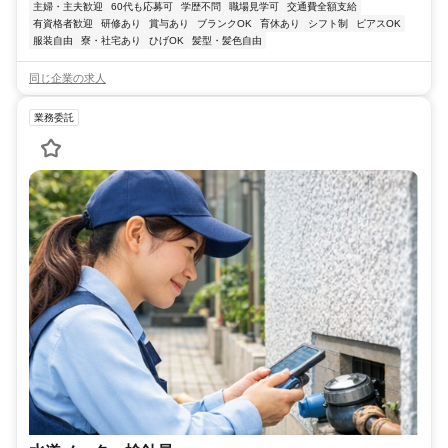
主婦・主夫歓迎
60代も応募可
学歴不問
職場見学可
交通費全額支給
有資格者歓迎
研修あり
賞与あり
ブランクOK
育休あり
シフト制
ピアスOK
服装自由
寮・社宅あり
ひげOK
髪型・髪色自由
同じ企業の求人
業務委託