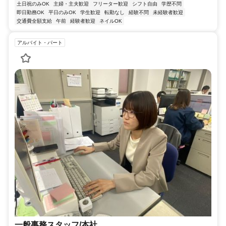
土日祝のみOK
主婦・主夫歓迎
フリーター歓迎
シフト自由
学歴不問
即日勤務OK
平日のみOK
学生歓迎
転勤なし
経験不問
未経験者歓迎
交通費全額支給
午前
経験者歓迎
ネイルOK
アルバイト・パート
一般事務スタッフ/本社