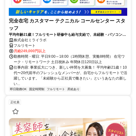
完全在宅 カスタマー テクニカル コールセンター スタ
ッフ
平均年齢21歳！フルリモート研修中も給与支給で、未経験・パソコンス
キルゼロからOK！パソコン貸出＆ノルマなし！
株式会社ミライラボ
フルリモート
月給249,000円以上
勤務時間・曜日: 平日9:00～18:00（1時間休憩、実働8時間） 在宅ワ
ーク・リモートワーク 土日祝休み 年間休日120日以上
仕事内容: 事業拡大につき、新しい仲間を大募集！ 平均年齢21歳！10
代〜20代前半のフレッシュなメンバーが、自宅からフルリモートで活
躍しています。「未経験から正社員で働きたい」というあなたの新し
い...
即日勤務OK
固定時間制
フルリモート
昇給あり
正社員