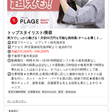
トップスタイリスト/美容
実力でしっかり稼げる！月収50万円も可能な高待遇♪チームを導くトッ
プスタイリスト！
美容プラージュ ピアシティ稲毛海岸店
アクセス JR京葉線稲毛海岸駅より 徒歩約7分
月給270,160円～299,200円
千葉県千葉市美浜区
勤務曜日・時間 8:30～19:00 時間固定シフト制 ※基本残業なし
(19:00以降の残業はほぼなし) ※退勤後にDM送信や集客作業で時間を
奪われることはありません。オフはしっかり自分の時間として使...
仕事情報 ● 仕事内容 お客様の希望に応じた施術や似合うスタイル提
案を行い、カット・カラー・パーマを質の高い技術で対応★後輩の指
導やチェック、接客全般、店舗運営を支える役割も果たします◎ キ
ャリア...
変形労働時間制
交通費支給
駅近5分以内
髪型・髪色自由
同じ企業の求人
業務委託