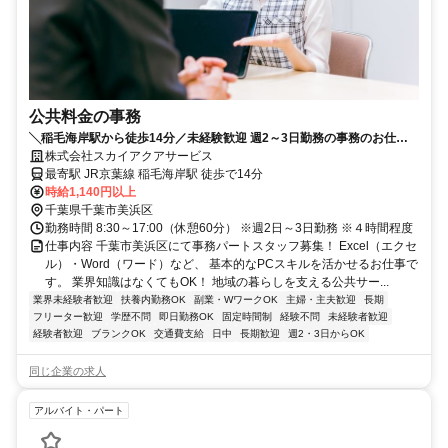
公共料金の事務
╲稲毛海岸駅から徒歩14分／未経験歓迎 週2～3日勤務の事務のお仕
事！
株式会社スカイアクアサービス
最寄駅 JR京葉線 稲毛海岸駅 徒歩で14分
時給1,140円以上
千葉県千葉市美浜区
勤務時間 8:30～17:00（休憩60分） ※週2日～3日勤務 ※４時間程度
仕事内容 千葉市美浜区にて事務パートスタッフ募集！ Excel（エクセ
ル）・Word（ワード）など、 基本的なPCスキルを活かせるお仕事で
す。 業界知識はなくてもOK！ 地域の暮らしを支える公共サー...
業界未経験者歓迎
扶養内勤務OK
副業・WワークOK
主婦・主夫歓迎
長期
フリーター歓迎
学歴不問
即日勤務OK
固定時間制
経験不問
未経験者歓迎
経験者歓迎
ブランクOK
交通費支給
日中
長期歓迎
週2・3日からOK
同じ企業の求人
アルバイト・パート