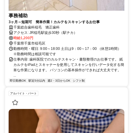
事務補助
3ヶ月～短期可 簡単作業！カルテをスキャンするお仕事
千葉総合歯科稲毛 矯正歯科
アクセス: JR稲毛駅徒歩30秒（駅チカ）
時給1,200円
千葉県千葉市稲毛区
勤務時間・曜日: 9:00～18:00 土日は9：00～17：00 （休憩1時間）
※勤務時間は相談可能です
仕事内容: 歯科医院でのカルテスキャン・書類整理のお仕事です。 紙
カルテをiPadとスキャナーを使用してスキャンを行いデータ化する簡
単な作業になります。 パソコンの基本操作ができれば大丈夫です。
...
即日勤務OK
駅近5分以内
週2・3日からOK
シフト制
アルバイト・パート