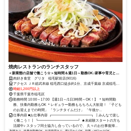
焼肉レストランのランチスタッフ
＜新業態の店舗で働こう☆＞短時間＆週1日～勤務OK♪家事や育児と両
立◎まかない＆従業員割引あり！
肉好き食堂 グリタ 稲毛駅前店(9016)
アクセス ＪＲ総武本線 稲毛西口徒歩約1分、京成千葉線 京成稲毛徒
歩約8分、京成千葉線 みどり台徒歩約21分
時給1,200円以上
千葉県千葉市稲毛区
勤務時間 10:00～17:00 【週1日～/1日3時間～OK！】 ＊短時間勤
務、扶養内勤務もOK ＊レギュラー勤務ももちろん大歓迎！ 「子ども
のお迎えまでの時間」 「ランチタイムだけ」 「午後か...
仕事内容 ■お仕事内容 ┏━━━━━━━━━━━┓ ┃みんなで楽し
く働こう！┃ ┗━━━━━━━━━━━┛ ★未経験スタートの方も
活躍中♪ スタッフ同士協力し合っているので、 久々のお仕事復帰...
制服あり
扶養内勤務OK
社員登用あり
週1日からOK
副業・WワークOK