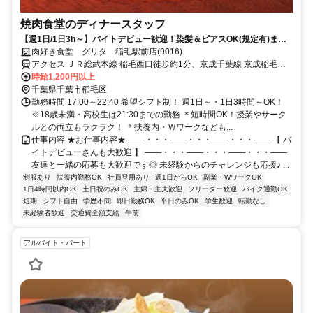
焼肉食堂のディナースタッフ
【週1日/1日3h～】バイトデビュー歓迎！染髪＆ピアスOK(規定有)まか
ないあり◎
肉好き食堂 グリタ 稲毛駅前店(9016)
アクセス ＪＲ総武本線 稲毛西口徒歩約1分、京成千葉線 京成稲毛徒
歩約8分、京成千葉線 みどり台徒歩約21分
時給1,200円以上
千葉県千葉市稲毛区
勤務時間 17:00～22:40 希望シフト制！ 週1日～・1日3時間～OK！
※18歳未満・高校生は21:30までの勤務 ＊短時間OK！授業やサーク
ルとの両立もラクラク！ ＊扶養内・Ｗワークなども...
仕事内容 ★お仕事内容★ ――・・・――・・・――・・・―― 【 バ
イトデビューさんも大歓迎 】 ――・・・――・・・――・・・――
友達と一緒の応募も大歓迎です◎ 未経験からのチャレンジも応援♪ ...
制服あり
扶養内勤務OK
社員登用あり
週1日からOK
副業・WワークOK
1日4時間以内OK
土日祝のみOK
主婦・主夫歓迎
フリーター歓迎
バイク通勤OK
短期
シフト自由
学歴不問
即日勤務OK
平日のみOK
学生歓迎
転勤なし
未経験者歓迎
交通費全額支給
午前
アルバイト・パート