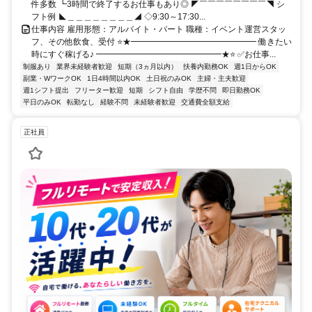
件多数 ┗3時間で終了するお仕事もあり◎ ◤￣￣￣￣￣￣￣￣◥ シ
フト例 ◣＿＿＿＿＿＿＿＿◢ ◇9:30～17:30...
仕事内容 雇用形態：アルバイト・パート 職種：イベント運営スタッ
フ、その他飲食、受付 ⭐★━━━━━━━━━━━━━━━ 働きたい
時にすぐ稼げる♪ ━━━━━━━━━━━━━━━★⭐ ✅お仕事...
制服あり
業界未経験者歓迎
短期（3ヵ月以内）
扶養内勤務OK
週1日からOK
副業・WワークOK
1日4時間以内OK
土日祝のみOK
主婦・主夫歓迎
週1シフト提出
フリーター歓迎
短期
シフト自由
学歴不問
即日勤務OK
平日のみOK
転勤なし
経験不問
未経験者歓迎
交通費全額支給
正社員