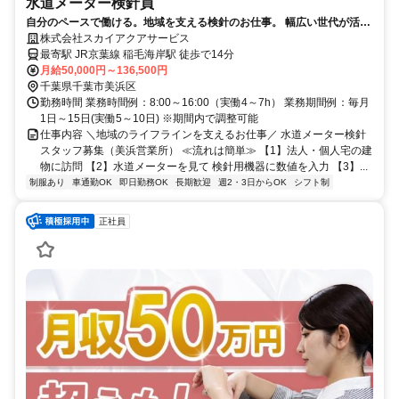
水道メーター検針員
自分のペースで働ける。地域を支える検針のお仕事。 幅広い世代が活躍
中｜WワークOK｜未経験歓迎
株式会社スカイアクアサービス
最寄駅 JR京葉線 稲毛海岸駅 徒歩で14分
月給50,000円～136,500円
千葉県千葉市美浜区
勤務時間 業務時間例：8:00～16:00（実働4～7h） 業務期間例：毎月
1日～15日(実働5～10日) ※期間内で調整可能
仕事内容 ＼地域のライフラインを支えるお仕事／ 水道メーター検針
スタッフ募集（美浜営業所） ≪流れは簡単≫ 【1】法人・個人宅の建
物に訪問 【2】水道メーターを見て 検針用機器に数値を入力 【3】...
制服あり
車通勤OK
即日勤務OK
長期歓迎
週2・3日からOK
シフト制
正社員