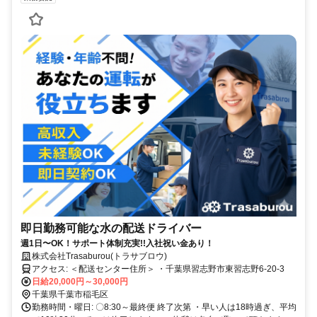
即日勤務可能な水の配送ドライバー
週1日〜OK！サポート体制充実!!入社祝い金あり！
株式会社Trasaburou(トラサブロウ)
アクセス: ＜配送センター住所＞ ・千葉県習志野市東習志野6-20-3
日給20,000円～30,000円
千葉県千葉市稲毛区
勤務時間・曜日: 〇8:30～最終便 終了次第 ・早い人は18時過ぎ、平均