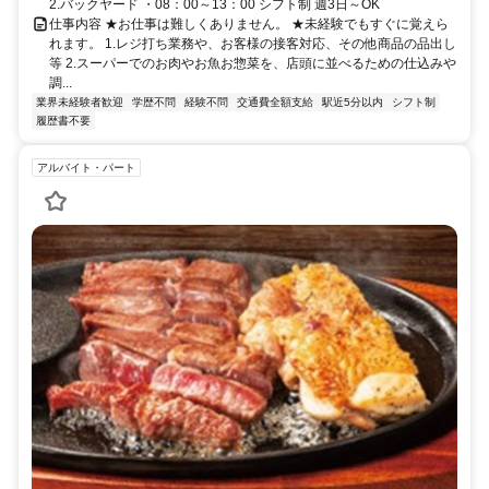
2.バックヤード ・08：00～13：00 シフト制 週3日～OK
仕事内容 ★お仕事は難しくありません。 ★未経験でもすぐに覚えら
れます。 1.レジ打ち業務や、お客様の接客対応、その他商品の品出し
等 2.スーパーでのお肉やお魚お惣菜を、店頭に並べるための仕込みや
調...
業界未経験者歓迎
学歴不問
経験不問
交通費全額支給
駅近5分以内
シフト制
履歴書不要
アルバイト・パート