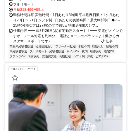
フルリモート
月給218,400円以上
勤務時間詳細 実働時間：1日あたり8時間 平均勤務日数：1ヶ月あた
り20日 〜 21日 シフト制 1日あたりの実働時間：最大8時間/日 ◆7～
25時(可能な方は27時)の間で週5日/実働8時間のシフ...
仕事内容 ━━ 📅8月26日(水)在宅勤務スタート！━━ 受電がメインで
すが、メール対応も約半分！ 電話とメールのバランスよく働けるカ
スタマーサポートです♪ ━━━━━━━━━━━━━━ 📋 仕事...
業界未経験者歓迎
社員登用あり
フリーター歓迎
学歴不問
転勤なし
経験不問
未経験者歓迎
フルリモート
経験者歓迎
ネイルOK
夜間
研修あり
在宅OK
ブランクOK
育休あり
交通費支給
長期歓迎
シフト制
深夜
ピアスOK
アルバイト・パート