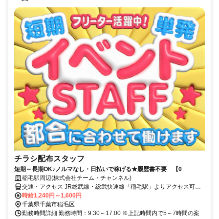
チラシ配布スタッフ
短期～長期OK♪ノルマなし・日払いで稼げる★履歴書不要 【0
稲毛駅周辺(株式会社チーム・チャンネル)
交通・アクセス JR総武線・総武快速線「稲毛駅」よりアクセス可／
駅近5分以内 ※直行直帰OK
時給1,240円～1,600円
千葉県千葉市稲毛区
勤務時間詳細 勤務時間：9:30～17:00 ※上記時間内で5～7時間の案