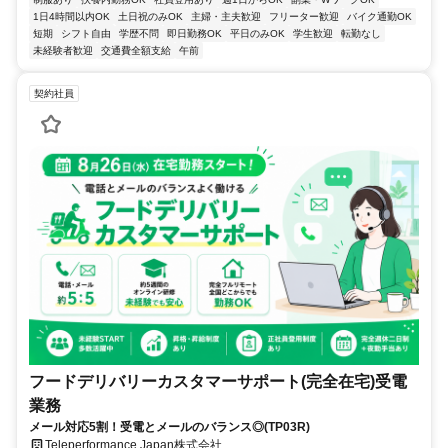
1日4時間以内OK
土日祝のみOK
主婦・主夫歓迎
フリーター歓迎
バイク通勤OK
短期
シフト自由
学歴不問
即日勤務OK
平日のみOK
学生歓迎
転勤なし
未経験者歓迎
交通費全額支給
午前
契約社員
フードデリバリーカスタマーサポート(完全在宅)受電
業務
メール対応5割！受電とメールのバランス◎(TP03R)
Teleperformance Japan株式会社