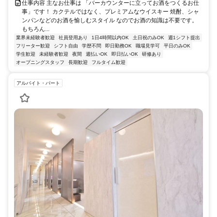
仕事内容 主なお仕事は 「バーカウンターに立ってお酒をつくるお仕
事」です！ カクテルではなく、プレミアムなウイスキー 焼酎、シャ
ンパンなどのお酒を愉しむスタイル なのでお酒の知識は不要です。
もちろん...
業界未経験者歓迎
社員登用あり
1日4時間以内OK
土日祝のみOK
週1シフト提出
フリーター歓迎
シフト自由
学歴不問
即日勤務OK
職場見学可
平日のみOK
学生歓迎
未経験者歓迎
夜間
週払いOK
即日払いOK
研修あり
オープニングスタッフ
長期歓迎
フルタイム歓迎
アルバイト・パート