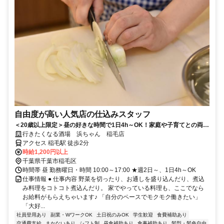
自由度が高い人気店の仕込みスタッフ
＜20歳以上限定＞昼の好きな時間で1日4h～OK！家庭や子育てとの両立
◎20代～30代活躍
行きたくなる酒場 浜ちゃん 稲毛店
アクセス 稲毛駅 徒歩2分
時給1,200円以上
千葉県千葉市稲毛区
時間帯 昼 勤務曜日・時間 10:00～17:00 ★週2日～、1日4h～OK
仕事情報 ● 仕事内容 野菜を切ったり、お通しを盛り込んだり、煮込
み料理をコトコト煮込んだり。 家でやっている料理も、ここでなら
お給料がもらえちゃいます♪ 「自分のペースでモクモク働きたい」
「大好...
社員登用あり
副業・WワークOK
土日祝のみOK
学生歓迎
食費補助あり
交通費支給
まかないあり
シフト制
昼食補助あり
食事補助あり
髪型・髪色自由