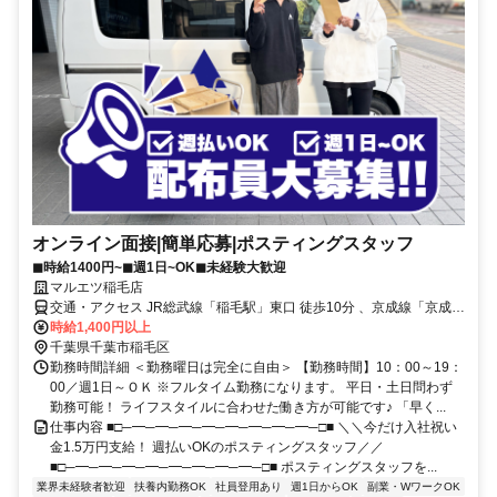
オンライン面接|簡単応募|ポスティングスタッフ
◼︎時給1400円~◼︎週1日~OK◼︎未経験大歓迎
マルエツ稲毛店
交通・アクセス JR総武線「稲毛駅」東口 徒歩10分 、京成線「京成稲
毛駅」徒歩11分
時給1,400円以上
千葉県千葉市稲毛区
勤務時間詳細 ＜勤務曜日は完全に自由＞ 【勤務時間】10：00～19：
00／週1日～ＯＫ ※フルタイム勤務になります。 平日・土日問わず
勤務可能！ ライフスタイルに合わせた働き方が可能です♪ 「早く...
仕事内容 ■□─━─━─━─━─━─━─━─━─□■ ＼＼今だけ入社祝い
金1.5万円支給！ 週払いOKのポスティングスタッフ／／
■□─━─━─━─━─━─━─━─━─□■ ポスティングスタッフを...
業界未経験者歓迎
扶養内勤務OK
社員登用あり
週1日からOK
副業・WワークOK