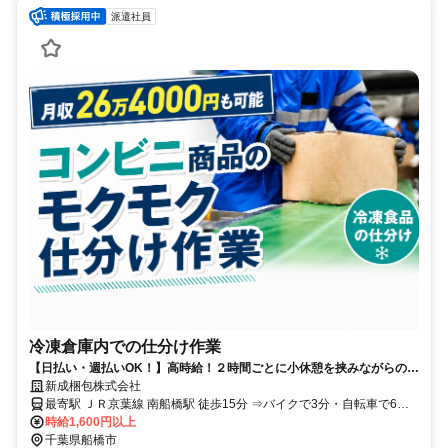
派遣社員
冷凍倉庫内での仕分け作業
【日払い・週払いOK！】高時給！２時間ごとに小休憩を挟みながらの安
心作業♪未経験者歓迎◎
新成梱包株式会社
最寄駅 ＪＲ京葉線 南船橋駅 徒歩15分 ⇒バイクで3分・自転車で6分
京成本線 船橋競馬場駅 その他7分 ⇒バイクで7分・自転車で10分 京
時給1,600円以上
成本線 大神宮下駅 その他7分 ⇒バイクで7分・自転車で10分
千葉県船橋市