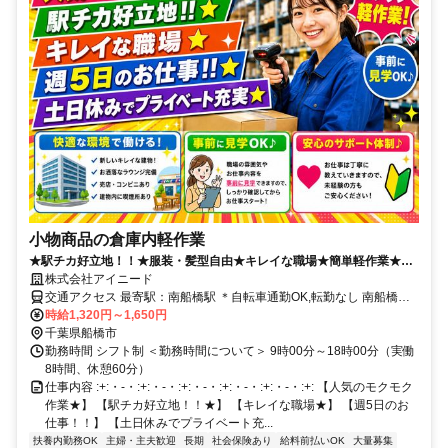
小物商品の倉庫内軽作業
★駅チカ好立地！！★服装・髪型自由★キレイな職場★簡単軽作業★未
経験者大歓迎★
株式会社アイニード
交通アクセス 最寄駅：南船橋駅 ＊自転車通勤OK,転勤なし 南船橋駅
より徒歩約8分 船橋競馬場駅より徒歩約18分
時給1,320円～1,650円
千葉県船橋市
勤務時間 シフト制 ＜勤務時間について＞ 9時00分～18時00分（実働
8時間、休憩60分）
仕事内容 :+:・-・:+:・-・:+:・-・:+:・-・:+:・-・:+: 【人気のモクモク
作業★】 【駅チカ好立地！！★】 【キレイな職場★】 【週5日のお
仕事！！】 【土日休みでプライベート充...
扶養内勤務OK
主婦・主夫歓迎
長期
社会保険あり
給料前払いOK
大量募集