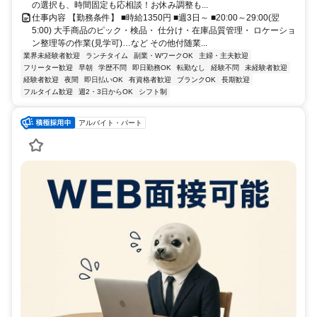
の選択も、時間固定も応相談！お休み調整も...
仕事内容 【勤務条件】 ■時給1350円 ■週3日～ ■20:00～29:00(翌
5:00) 大手商品のピック・検品・ 仕分け・在庫品質管理・ ロケーショ
ン整理等の作業(見学可)…など その他付随業...
業界未経験者歓迎
ランチタイム
副業・WワークOK
主婦・主夫歓迎
フリーター歓迎
早朝
学歴不問
即日勤務OK
転勤なし
経験不問
未経験者歓迎
経験者歓迎
夜間
即日払いOK
有資格者歓迎
ブランクOK
長期歓迎
フルタイム歓迎
週2・3日からOK
シフト制
アルバイト・パート