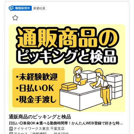
派遣社員
通販商品のピッキングと検品
日払い◎単発OK★選べる勤務時間帯！かんたんWEB登録で好きな時に
働ける！扶養内やWワークにも♪
テイケイワークス東京 千葉支店
アクセス 「南船橋駅」～徒歩15分