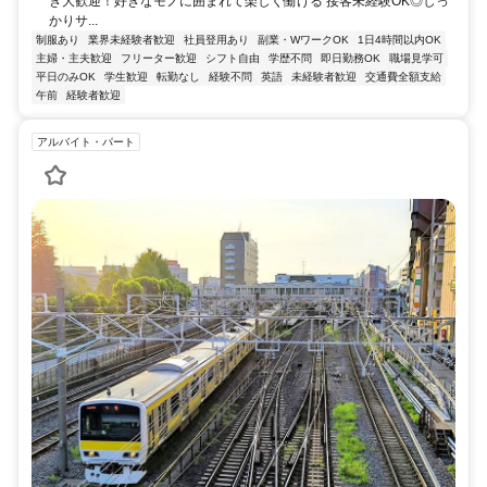
き大歓迎！好きなモノに囲まれて楽しく働ける 接客未経験OK◎しっ
かりサ...
制服あり
業界未経験者歓迎
社員登用あり
副業・WワークOK
1日4時間以内OK
主婦・主夫歓迎
フリーター歓迎
シフト自由
学歴不問
即日勤務OK
職場見学可
平日のみOK
学生歓迎
転勤なし
経験不問
英語
未経験者歓迎
交通費全額支給
午前
経験者歓迎
アルバイト・パート