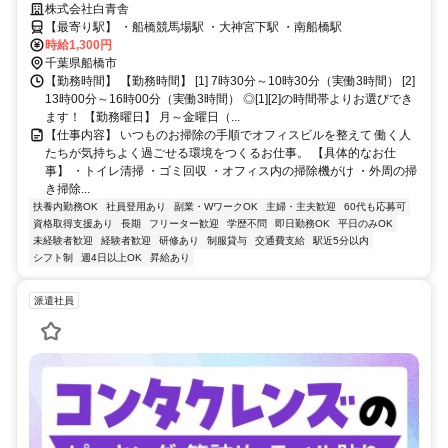
徒歩5分 ✅未経験OK ✅扶養内勤務OK
株式会社白青舎
【最寄り駅】 ・船橋競馬場駅 ・大神宮下駅 ・南船橋駅
時給1,300円
千葉県船橋市
【勤務時間】 【勤務時間】 [1] 7時30分～10時30分（実働3時間） [2]
13時00分～16時00分（実働3時間） ◎[1][2]の時間帯よりお選びでき
ます！ 【勤務曜日】 月～金曜日（...
【仕事内容】 いつものお掃除の手順でオフィスビルを整えて 働く人
たちが気持ちよく過ごせる環境をつくるお仕事。 【具体的なお仕
事】 ・トイレ清掃 ・ゴミ回収 ・オフィス内の掃除機がけ ・外周の掃
き掃除...
扶養内勤務OK
社員登用あり
副業・WワークOK
主婦・主夫歓迎
60代も応募可
資格取得支援あり
長期
フリーター歓迎
学歴不問
即日勤務OK
平日のみOK
未経験者歓迎
経験者歓迎
研修あり
制服貸与
交通費支給
駅近5分以内
シフト制
週4日以上OK
昇給あり
派遣社員