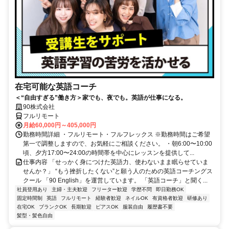
在宅可能な英語コーチ
＜“自由すぎる”働き方＞家でも、夜でも。英語が仕事になる。
90株式会社
フルリモート
月給60,000円～405,000円
勤務時間詳細 ・フルリモート・フルフレックス ※勤務時間はご希望
第一で調整しますので、お気軽にご相談ください。 ・朝6:00〜10:00
頃、夕方17:00〜24:00の時間帯を中心にレッスンを提供して...
仕事内容 「せっかく身につけた英語力、使わないまま眠らせていま
せんか？」 “もう挫折したくない”と願う人のための英語コーチングス
クール 「90 English」を運営しています。 「英語コーチ」と聞く...
社員登用あり
主婦・主夫歓迎
フリーター歓迎
学歴不問
即日勤務OK
固定時間制
英語
フルリモート
経験者歓迎
ネイルOK
有資格者歓迎
研修あり
在宅OK
ブランクOK
長期歓迎
ピアスOK
服装自由
履歴書不要
髪型・髪色自由