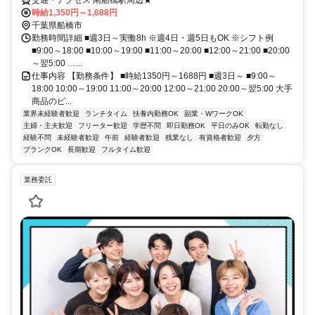
交通・アクセス 南船橋駅周辺★
時給1,350円～1,688円
千葉県船橋市
勤務時間詳細 ■週3日～実働8h ※週4日・週5日もOK ※シフト例
■9:00～18:00 ■10:00～19:00 ■11:00～20:00 ■12:00～21:00 ■20:00
～翌5:00 …...
仕事内容 【勤務条件】 ■時給1350円～1688円 ■週3日～ ■9:00～
18:00 10:00～19:00 11:00～20:00 12:00～21:00 20:00～翌5:00 大手
商品のピ...
業界未経験者歓迎
ランチタイム
扶養内勤務OK
副業・WワークOK
主婦・主夫歓迎
フリーター歓迎
学歴不問
即日勤務OK
平日のみOK
転勤なし
経験不問
未経験者歓迎
午前
経験者歓迎
残業なし
有資格者歓迎
夕方
ブランクOK
長期歓迎
フルタイム歓迎
業務委託