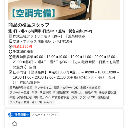
商品の検品スタッフ
週3日～選べる時間帯♪日払OK！服装・髪色自由{jfs-k}
株式会社ファミリアモサ【jfs-k】 千葉県船橋市
交通・アクセス 南船橋駅より徒歩10分
時給1,350円
千葉県船橋市
勤務時間詳細 ■9:00～18:00 ■10:00～19:00 ■11:00～20:00 ■12:00～
21:00 ■週3日～ 週4日・週5日もOK！ 【どの勤務時間・日数でも共通
の魅力♪】 自由...
仕事内容 【勤務条件】 ■時給1350円 ■週3日～ ■9:00～18:00 10:00～
19:00 11:00～20:00 12:00～21:00 大手商品のピック・検品・ 仕分
け・在庫品質管理・...
業界未経験者歓迎
ランチタイム
副業・WワークOK
主婦・主夫歓迎
フリーター歓迎
早朝
学歴不問
即日勤務OK
転勤なし
経験不問
未経験者歓迎
午前
経験者歓迎
即日払いOK
有資格者歓迎
夕方
ブランクOK
長期歓迎
フルタイム歓迎
週2・3日からOK
アルバイト・パート