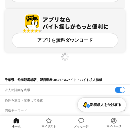
アプリを無料ダウンロード
千葉県、船橋競馬場駅、即日勤務OKのアルバイト・バイト求人情報
求人の詳細を表示
条件を追加・変更して検索
新着求人を受け取る
市区町村を追加・変更
関連キーワード
完全在宅ワーク 全国
シール貼り 在宅
現在地周辺
ガチャガチャ
犬カフェ
千葉県
駅を追加・変更
バイトTOP
千葉県
船橋市
船橋競馬場駅
即日勤務OKのアルバイ
千葉県
すべて
ホーム
マイリスト
メッセージ
マイページ
ト・バイト・求人
千葉市
すべて
職種を追加・変更