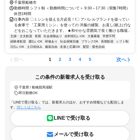
千葉県船橋市
勤務時間 シフト制 ＜勤務時間について＞ 9:30～17:30（実働7時間）
休憩1時間
仕事内容 〇ミシンを扱える方必見！!〇 アパレルブランドを扱ってい
る倉庫で 「工業用ミシン」を使っての 洋服の縫製、お直し(裾上げ)な
どをおこなっていただきます。 ★和やかな雰囲気で長く働ける職場...
主婦・主夫歓迎
長期
社会保険あり
給料前払いOK
大量募集
学歴不問
経験者歓迎
週払いOK
研修あり
社会保険完備
ブランクOK
長期歓迎
シフト制
日払いOK
土日祝休み
服装自由
友達と応募OK
髪型・髪色自由
前へ
次へ
1
2
3
4
5
この条件の新着求人を受け取る
千葉県 / 船橋競馬場駅
即日勤務OK
「LINEで受け取る」では、新着求人のほか、おすすめ情報なども配信しま
す。
詳しくはこちら
LINEで受け取る
メールで受け取る