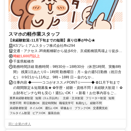
スマホの軽作業スタッフ
【未経験歓迎♪11月下旬までの短期】座り仕事が中心★
KSプレミアムスタッフ株式会社/fhc294
交通・アクセス JR南船橋駅から徒歩6分、京成船橋競馬場より徒歩
10分
時給1,600円以上
千葉県船橋市
勤務時間詳細 勤務時間：9時30分～18時30分 （休憩1時間、実働8時
間） 残業1日あたり0～1時間 勤務曜日：月～金の週5日勤務（祝日含
む） ※9/21から11/6は、9時～18時 日～金のなか...
仕事内容 ◆━━━ココがオススメPOINT☆━━━◆ ✿11月下旬まで
の期間限定＆短期募集★ ✿学歴・経験・資格不問！未経験大歓迎！ ✿
お財布ピンチな時も安心！週払いOK！ ＜新着！お仕事内容をご...
業界未経験者歓迎
短期（3ヵ月以内）
主婦・主夫歓迎
フリーター歓迎
短期
学歴不問
即日勤務OK
固定時間制
職場見学可
転勤なし
経験不問
未経験者歓迎
ネイルOK
週払いOK
研修あり
ブランクOK
交通費支給
フルタイム歓迎
ピアスOK
服装自由
同じ企業の求人