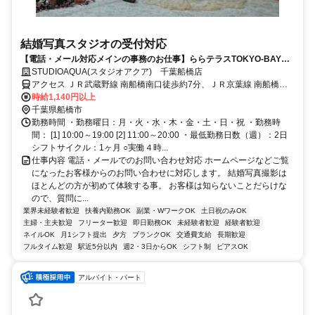
結婚写真スタジオの受付対応
【電話・メール対応メインの事務のお仕事】ららテラスTOKYO-BAYに
あるウェディングフォトスタジオで勤務☆
STUDIOAQUA(スタジオアクア) 千葉船橋店
アクセス ＪＲ武蔵野線 南船橋南口徒歩約7分、ＪＲ京葉線 南船橋南
口徒歩約7分 JR京葉線「南船橋」駅直結
時給1,140円以上
千葉県船橋市
勤務時間 ・勤務曜日：月・火・水・木・金・土・日・祝 ・勤務時
間： [1] 10:00～19:00 [2] 11:00～20:00 ・最低勤務日数（週）：2日
シフトサイクル：1ヶ月 ○実働４時...
仕事内容 電話・メールでのお問い合わせ対応 ホームページなどご覧
になったお客様からのお問い合わせに対応します。 結婚写真撮影は
ほとんどの方が初めて体験する事。 お客様は知らないことだらけな
ので、質問に...
業界未経験者歓迎
扶養内勤務OK
副業・WワークOK
土日祝のみOK
主婦・主夫歓迎
フリーター歓迎
即日勤務OK
未経験者歓迎
経験者歓迎
ネイルOK
月1シフト提出
夕方
ブランクOK
交通費支給
長期歓迎
フルタイム歓迎
駅近5分以内
週2・3日からOK
シフト制
ピアスOK
アルバイト・パート