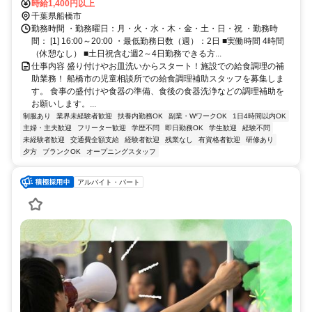
口徒歩約9分、京成本線 船橋競馬場南口徒歩約23分
時給1,400円以上
千葉県船橋市
勤務時間 ・勤務曜日：月・火・水・木・金・土・日・祝 ・勤務時
間： [1] 16:00～20:00 ・最低勤務日数（週）：2日 ■実働時間 4時間
（休憩なし） ■土日祝含む週2～4日勤務できる方...
仕事内容 盛り付けやお皿洗いからスタート！施設での給食調理の補
助業務！ 船橋市の児童相談所での給食調理補助スタッフを募集しま
す。 食事の盛付けや食器の準備、食後の食器洗浄などの調理補助を
お願いします。...
制服あり
業界未経験者歓迎
扶養内勤務OK
副業・WワークOK
1日4時間以内OK
主婦・主夫歓迎
フリーター歓迎
学歴不問
即日勤務OK
学生歓迎
経験不問
未経験者歓迎
交通費全額支給
経験者歓迎
残業なし
有資格者歓迎
研修あり
夕方
ブランクOK
オープニングスタッフ
アルバイト・パート