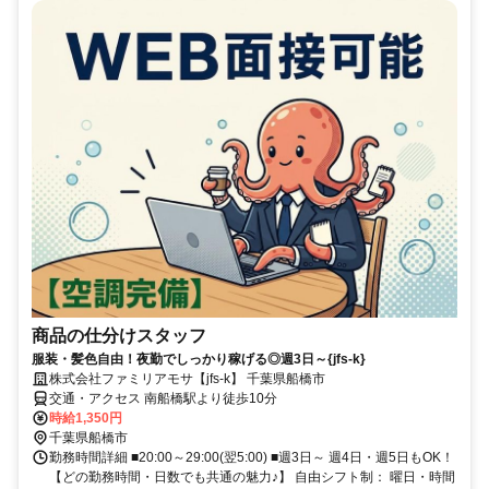
商品の仕分けスタッフ
服装・髪色自由！夜勤でしっかり稼げる◎週3日～{jfs-k}
株式会社ファミリアモサ【jfs-k】 千葉県船橋市
交通・アクセス 南船橋駅より徒歩10分
時給1,350円
千葉県船橋市
勤務時間詳細 ■20:00～29:00(翌5:00) ■週3日～ 週4日・週5日もOK！
【どの勤務時間・日数でも共通の魅力♪】 自由シフト制： 曜日・時間