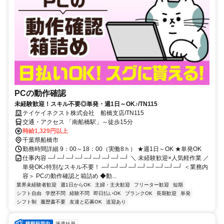
PCの動作確認
未経験歓迎！スキル不要◎単発・週1日～OK♪/TN115
テイケイネクスト株式会社 船橋支店/TN115
交通・アクセス 「南船橋駅」～徒歩15分
時給1,329円以上
千葉県船橋市
勤務時間詳細 9：00～18：00（実働8ｈ） ★週1日～OK ★単発OK
仕事内容 ─┘─┘─┘─┘─┘─┘─┘─┘─┘ ＼ 未経験歓迎×人気軽作業 ／
単発OK♪特別なスキル不要！ ─┘─┘─┘─┘─┘─┘─┘─┘─┘ ＜業務内
容＞ PCの動作確認と箱詰め ◆動...
業界未経験者歓迎
週1日からOK
主婦・主夫歓迎
フリーター歓迎
短期
シフト自由
学歴不問
経験不問
即日払いOK
ブランクOK
長期歓迎
単発
シフト制
履歴書不要
友達と応募OK
送迎あり
派遣社員