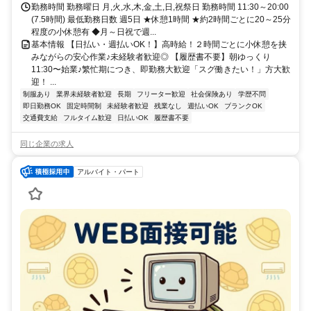
勤務時間 勤務曜日 月,火,水,木,金,土,日,祝祭日 勤務時間 11:30～20:00
(7.5時間) 最低勤務日数 週5日 ★休憩1時間 ★約2時間ごとに20～25分
程度の小休憩有 ◆月～日祝で週...
基本情報 【日払い・週払いOK！】高時給！２時間ごとに小休憩を挟
みながらの安心作業♪未経験者歓迎◎ 【履歴書不要】朝ゆっくり
11:30〜始業♪繁忙期につき、即勤務大歓迎「スグ働きたい！」方大歓
迎！ ...
制服あり
業界未経験者歓迎
長期
フリーター歓迎
社会保険あり
学歴不問
即日勤務OK
固定時間制
未経験者歓迎
残業なし
週払いOK
ブランクOK
交通費支給
フルタイム歓迎
日払いOK
履歴書不要
同じ企業の求人
アルバイト・パート