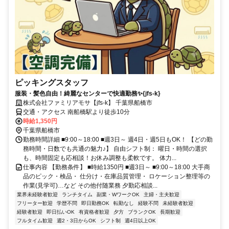
ピッキングスタッフ
服装・髪色自由！綺麗なセンターで快適勤務✨{jfs-k}
株式会社ファミリアモサ【jfs-k】 千葉県船橋市
交通・アクセス 南船橋駅より徒歩10分
時給1,350円
千葉県船橋市
勤務時間詳細 ■9:00～18:00 ■週3日～ 週4日・週5日もOK！ 【どの勤
務時間・日数でも共通の魅力♪】 自由シフト制： 曜日・時間の選択
も、時間固定も応相談！お休み調整も柔軟です。 体力...
仕事内容 【勤務条件】 ■時給1350円 ■週3日～ ■9:00～18:00 大手商
品のピック・検品・ 仕分け・在庫品質管理・ ロケーション整理等の
作業(見学可)…など その他付随業務 夕勤応相談...
業界未経験者歓迎
ランチタイム
副業・WワークOK
主婦・主夫歓迎
フリーター歓迎
学歴不問
即日勤務OK
転勤なし
経験不問
未経験者歓迎
経験者歓迎
即日払いOK
有資格者歓迎
夕方
ブランクOK
長期歓迎
フルタイム歓迎
週2・3日からOK
シフト制
週4日以上OK