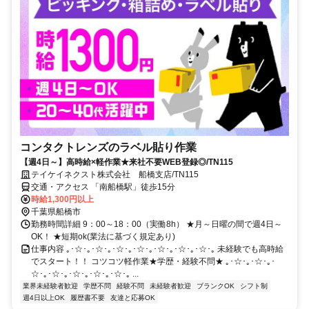
コンタクトレンズのラベル貼り作業
【週4日～】高時給×軽作業★来社不要WEB登録◎/TN115
テイケイネクスト株式会社 船橋支店/TN115
交通・アクセス 「南船橋駅」徒歩15分
時給1,300円以上
千葉県船橋市
勤務時間詳細 9：00～18：00（実働8h） ★月～日曜の間で週4日～
OK！ ★短期ok(業法に基づく規定あり)
仕事内容 ｡･☆･｡･☆･｡･☆･｡･☆･｡･☆･｡･☆･｡･☆･｡ 未経験でも高時給
でスタート！！ コツコツ軽作業★学歴・経験不問★ ｡･☆･｡･☆･｡･
☆･｡･☆･｡･☆･｡･☆･｡･☆･｡ ...
業界未経験者歓迎
学歴不問
経験不問
未経験者歓迎
ブランクOK
シフト制
週4日以上OK
履歴書不要
友達と応募OK