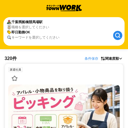
千葉県
船橋競馬場駅
職種を選択してください
即日勤務OK
キーワードを選択してください
320件
条件保存
関連度順
派遣社員