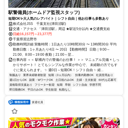
駅警備員(ホームドア監視スタッフ)
短期OK✨大人気のレアバイト｜シフト自由｜他お仕事も多数あり
株式会社JSS 千葉支社(津田沼駅)
交通・アクセス 「津田沼駅」周辺 ★駅近5分以内 ★交通費支給
日給16,157円～23,377円
千葉県習志野市
勤務時間詳細 実働時間：1日あたり10時間30分 〜 13時間30分 平均
勤務日数：1ヶ月あたり4日 〜 20日 【勤務時間】 日勤｜9:00～
21:00、8:00～19:00 夜勤｜21:00～翌...
仕事内容 ＜＜ 駅構内での警備のお仕事！ ＞＞ マニュアル完備 × しっ
かりサポート！ とてもシンプルな作業が中心で、 未経験の方でもす
ぐに覚えられます。 ✨ 週0日～短期OK！シフト自由 ✨ 経...
制服あり
業界未経験者歓迎
短期（3ヵ月以内）
扶養内勤務OK
社員登用あり
週1日からOK
副業・WワークOK
土日祝のみOK
主婦・主夫歓迎
60代も応募可
資格取得支援あり
フリーター歓迎
短期
早朝
シフト自由
学歴不問
即日勤務OK
平日のみOK
学生歓迎
転勤なし
派遣社員