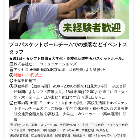
プロバスケットボールチームでの接客などイベントス
タッフ
★週1日～★シフト自由★大学生・高校生活躍中★バスケットボールチ
ームのグッズ販売・受付
株式会社ヒト・コミュニケーションズ
アクセス ★南船橋駅(JR京葉線、武蔵野線) より徒歩6分
時給1,250円以上
千葉県船橋市
勤務時間 【勤務時間】 9:30～23:00の間で1日最大8時間！ ※試合開
始時間によりシフト変動あり／18歳未満は22:00まで ※主に月・火・
水・木・金・土・日が出勤可能日です◎ ※週1日から...
仕事内容 ★週1日～★シフト自由★大学生・高校生活躍中★バスケッ
トボールチームのグッズ販売・受付 ◎未経験・初心者OK ◎大量募集
◎交通費全額支給 ◎高校生・大学生・Wワーカー・中高年活躍中 ◎
履...
週1日からOK
副業・WワークOK
土日祝のみOK
主婦・主夫歓迎
フリーター歓迎
シフト自由
学歴不問
即日勤務OK
平日のみOK
学生歓迎
転勤なし
未経験者歓迎
交通費全額支給
経験者歓迎
研修あり
週2・3日からOK
シフト制