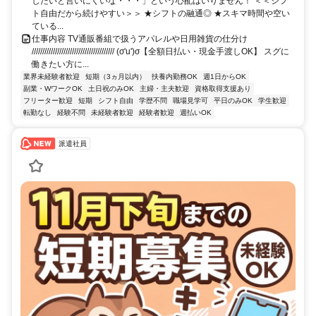
したいと言いにくいな・・・」という心配はいりません！ ＜＜シフ
ト自由だから続けやすい＞＞ ★シフトの融通◎ ★スキマ時間や空い
ている...
仕事内容 TV通販番組で扱うアパレルや日用雑貨の仕分け
/////////////////////////////////////// (σ'u')σ【全額日払い・現金手渡しOK】 スグに
働きたい方に...
業界未経験者歓迎
短期（3ヵ月以内）
扶養内勤務OK
週1日からOK
副業・WワークOK
土日祝のみOK
主婦・主夫歓迎
資格取得支援あり
フリーター歓迎
短期
シフト自由
学歴不問
職場見学可
平日のみOK
学生歓迎
転勤なし
経験不問
未経験者歓迎
経験者歓迎
週払いOK
派遣社員