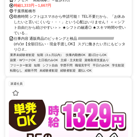
時給1,333円～1,667円
千葉県船橋市
勤務時間 シフトはスマホから申請可能！ TEL不要だから、「お休み
したいと言いにくいな・・・」という心配はいりません！ ＜＜シフ
ト自由だから続けやすい＞＞ ★シフトの融通◎ ★スキマ時間や空い
ている...
仕事内容 通販商品のピッキングと検品 ///////////////////////////////////////
(σ'u')σ【全額日払い・現金手渡しOK】 スグに働きたい方にもピッタ
リ◎ //...
業界未経験者歓迎
短期（3ヵ月以内）
扶養内勤務OK
週1日からOK
副業・WワークOK
土日祝のみOK
主婦・主夫歓迎
資格取得支援あり
フリーター歓迎
短期
シフト自由
学歴不問
職場見学可
平日のみOK
学生歓迎
転勤なし
経験不問
未経験者歓迎
経験者歓迎
週払いOK
派遣社員