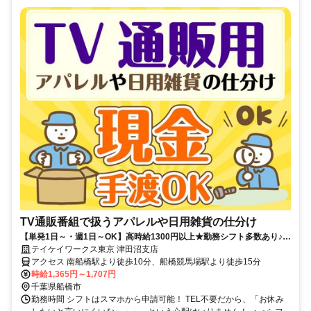
TV通販番組で扱うアパレルや日用雑貨の仕分け
【単発1日～・週1日～OK】高時給1300円以上★勤務シフト多数あり♪扶
養内やWワーク◎未経験歓迎！
テイケイワークス東京 津田沼支店
アクセス 南船橋駅より徒歩10分、船橋競馬場駅より徒歩15分
時給1,365円～1,707円
千葉県船橋市
勤務時間 シフトはスマホから申請可能！ TEL不要だから、「お休み