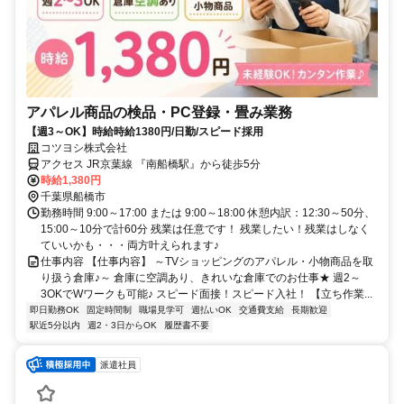
アパレル商品の検品・PC登録・畳み業務
【週3～OK】時給時給1380円/日勤/スピード採用
コツヨシ株式会社
アクセス JR京葉線 『南船橋駅』から徒歩5分
時給1,380円
千葉県船橋市
勤務時間 9:00～17:00 または 9:00～18:00 休憩内訳：12:30～50分、
15:00～10分で計60分 残業は任意です！ 残業したい！残業はしなく
ていいかも・・・両方叶えられます♪
仕事内容 【仕事内容】 ～TVショッピングのアパレル・小物商品を取
り扱う倉庫♪～ 倉庫に空調あり、きれいな倉庫でのお仕事★ 週2～
3OKでWワークも可能♪ スピード面接！スピード入社！ 【立ち作業...
即日勤務OK
固定時間制
職場見学可
週払いOK
交通費支給
長期歓迎
駅近5分以内
週2・3日からOK
履歴書不要
派遣社員