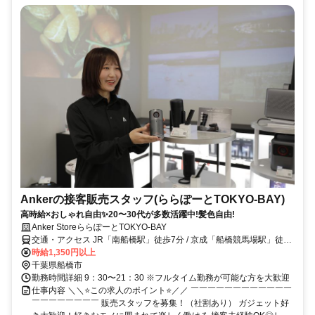
Ankerの接客販売スタッフ(ららぽーとTOKYO-BAY)
高時給×おしゃれ自由✨20〜30代が多数活躍中!髪色自由!
Anker StoreららぽーとTOKYO-BAY
交通・アクセス JR「南船橋駅」徒歩7分 / 京成「船橋競馬場駅」徒歩
10分
時給1,350円以上
千葉県船橋市
勤務時間詳細 9：30〜21：30 ※フルタイム勤務が可能な方を大歓迎
仕事内容 ＼＼⭐この求人のポイント⭐／／ ￣￣￣￣￣￣￣￣￣￣￣￣
￣￣￣￣￣￣￣￣ 販売スタッフを募集！（社割あり） ガジェット好