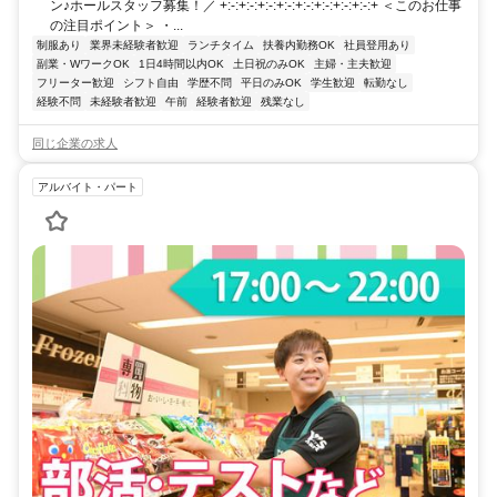
ン♪ホールスタッフ募集！／ +:-:+:-:+:-:+:-:+:-:+:-:+:-:+:-:+ ＜このお仕事
の注目ポイント＞ ・...
制服あり
業界未経験者歓迎
ランチタイム
扶養内勤務OK
社員登用あり
副業・WワークOK
1日4時間以内OK
土日祝のみOK
主婦・主夫歓迎
フリーター歓迎
シフト自由
学歴不問
平日のみOK
学生歓迎
転勤なし
経験不問
未経験者歓迎
午前
経験者歓迎
残業なし
同じ企業の求人
アルバイト・パート