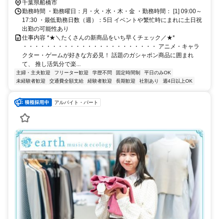
千葉県船橋市
勤務時間 ・勤務曜日：月・火・水・木・金 ・勤務時間： [1] 09:00～
17:30 ・最低勤務日数（週）：5日 イベントや繁忙時にまれに土日祝
出勤の可能性あり
仕事内容 *★＼たくさんの新商品をいち早くチェック／★*
・・・・・・・・・・・・・・・・・・・・・・・ アニメ・キャラ
クター・ゲームが好きな方必見！ 話題のガシャポン商品に囲まれ
て、 推し活気分で楽...
主婦・主夫歓迎
フリーター歓迎
学歴不問
固定時間制
平日のみOK
未経験者歓迎
交通費全額支給
経験者歓迎
長期歓迎
社割あり
週4日以上OK
アルバイト・パート