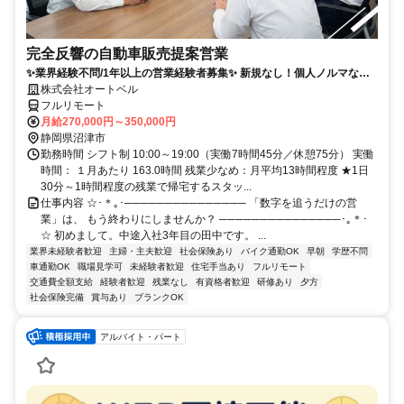
完全反響の自動車販売提案営業
✨業界経験不問/1年以上の営業経験者募集✨ 新規なし！個人ノルマな
し！残業も少なめでプライベートとの両立◎
株式会社オートベル
フルリモート
月給270,000円～350,000円
静岡県沼津市
勤務時間 シフト制 10:00～19:00（実働7時間45分／休憩75分） 実働
時間： １月あたり 163.0時間 残業少なめ：月平均13時間程度 ★1日
30分～1時間程度の残業で帰宅するスタッ...
仕事内容 ☆･＊｡･─────────────── 「数字を追うだけの営
業」は、 もう終わりにしませんか？ ───────────────･｡＊･
☆ 初めまして。中途入社3年目の田中です。 ...
業界未経験者歓迎
主婦・主夫歓迎
社会保険あり
バイク通勤OK
早朝
学歴不問
車通勤OK
職場見学可
未経験者歓迎
住宅手当あり
フルリモート
交通費全額支給
経験者歓迎
残業なし
有資格者歓迎
研修あり
夕方
社会保険完備
賞与あり
ブランクOK
アルバイト・パート