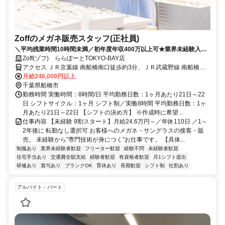
Zoffのメガネ販売スタッフ(正社員)
＼平均残業時間10時間未満／初年度年収400万以上可★業界未経験入社
90%★充実したOJTあり★面接2回で内定まで1カ月以内★2026年8月・
Zoff(ゾフ) ららぽーとTOKYO-BAY店
9月入社歓迎
アクセス ＪＲ京葉線 南船橋南口徒歩約3分、ＪＲ武蔵野線 南船橋南
口徒歩約3分、京成本線 船橋競馬場南口徒歩約16分
月給246,000円以上
千葉県船橋市
勤務時間 実働時間：8時間/日 平均勤務日数：1ヶ月あたり21日～22
日 シフトサイクル：1ヶ月 シフト制／実働8時間 平均勤務日数：1ヶ
月あたり21日～22日 【シフトの決め方】 ※作成時に希望...
仕事内容 【未経験 9割スタート】月給24.6万円～／年休110日 ／1～
2年後に 転勤なし選択可 お客様へのメガネ・サングラスの接客・販
売。 未経験から”専門技術が身につく”お仕事です。 【具体...
制服あり
業界未経験者歓迎
フリーター歓迎
経験不問
未経験者歓迎
住宅手当あり
交通費全額支給
経験者歓迎
有資格者歓迎
月1シフト提出
研修あり
賞与あり
ブランクOK
育休あり
長期歓迎
シフト制
社割あり
アルバイト・パート