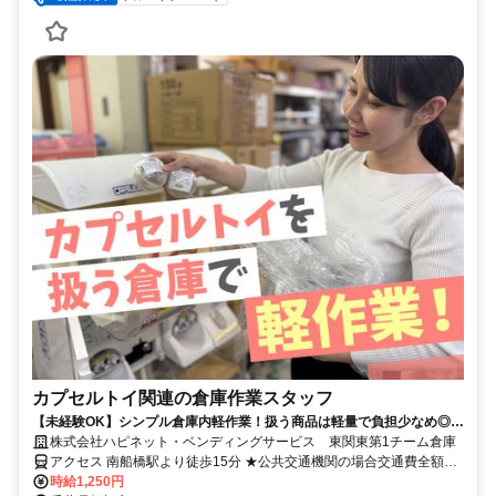
カプセルトイ関連の倉庫作業スタッフ
【未経験OK】シンプル倉庫内軽作業！扱う商品は軽量で負担少なめ◎土
日祝は基本お休み♪
株式会社ハピネット・ベンディングサービス 東関東第1チーム倉庫
アクセス 南船橋駅より徒歩15分 ★公共交通機関の場合交通費全額支
給
時給1,250円