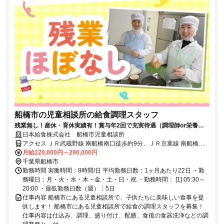
船橋市の児童相談所の給食調理スタッフ
残業無し！産休・育休実績有！賞与年2回で充実待遇（調理師or栄養士
免許必須）
日本給食株式会社 船橋市児童相談所
アクセス ＪＲ武蔵野線 南船橋南口徒歩約9分、ＪＲ京葉線 南船橋南
口徒歩約9分、京成本線 船橋競馬場南口徒歩約23分
月給220,000円～290,000円
千葉県船橋市
勤務時間 実働時間：8時間/日 平均勤務日数：1ヶ月あたり22日 ・勤
務曜日：月・火・水・木・金・土・日・祝 ・勤務時間： [1] 05:30～
20:00 ・最低勤務日数（週）：5日
仕事内容 船橋市にある児童相談所で、子供たちに美味しい食事を提
供します！ 船橋市にある児童相談所で給食の調理スタッフを募集！
仕事内容は仕込み、調理、盛り付け、配膳、食後の食器洗浄などの調