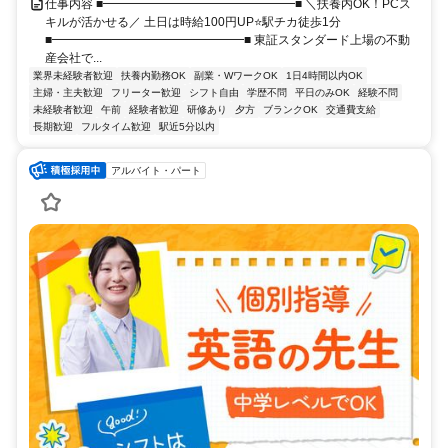
仕事内容 ■━━━━━━━━━━━━━━━━■ ＼扶養内OK！PCス
キルが活かせる／ 土日は時給100円UP⭐駅チカ徒歩1分
■━━━━━━━━━━━━━━━━■ 東証スタンダード上場の不動
産会社で...
業界未経験者歓迎
扶養内勤務OK
副業・WワークOK
1日4時間以内OK
主婦・主夫歓迎
フリーター歓迎
シフト自由
学歴不問
平日のみOK
経験不問
未経験者歓迎
午前
経験者歓迎
研修あり
夕方
ブランクOK
交通費支給
長期歓迎
フルタイム歓迎
駅近5分以内
アルバイト・パート