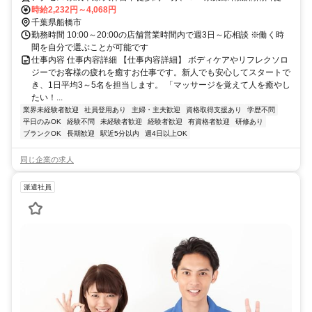
約14分、ＪＲ武蔵野線 南船橋南口徒歩約14分 最寄駅：船橋競馬場・
時給2,232円～4,068円
南船橋駅
千葉県船橋市
勤務時間 10:00～20:00の店舗営業時間内で週3日～応相談 ※働く時
間を自分で選ぶことが可能です
仕事内容 仕事内容詳細 【仕事内容詳細】 ボディケアやリフレクソロ
ジーでお客様の疲れを癒すお仕事です。新人でも安心してスタートで
き、1日平均3～5名を担当します。 「マッサージを覚えて人を癒やし
たい！...
業界未経験者歓迎
社員登用あり
主婦・主夫歓迎
資格取得支援あり
学歴不問
平日のみOK
経験不問
未経験者歓迎
経験者歓迎
有資格者歓迎
研修あり
ブランクOK
長期歓迎
駅近5分以内
週4日以上OK
同じ企業の求人
派遣社員