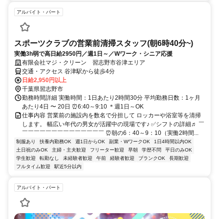
アルバイト・パート
スポーツクラブの営業前清掃スタッフ(朝6時40分~)
実働3h弱で高日給2950円／週1日～／Wワーク・シニア応援
有限会社マジ・クリーン 習志野市谷津エリア
交通・アクセス 谷津駅から徒歩4分
日給2,950円以上
千葉県習志野市
勤務時間詳細 実働時間：1日あたり2時間30分 平均勤務日数：1ヶ月
あたり4日 〜 20日 ⏰6:40～9:10 ＊週1日～OK
仕事内容 営業前の施設内を数名で分担して ロッカーや浴室等を清掃
します。 幅広い年代の男女が活躍中の現場です♪ ✅シフトの詳細♬ ￣
￣￣￣￣￣￣￣￣￣￣￣￣￣￣ ⏰朝の6：40～9：10（実働2時間...
制服あり
扶養内勤務OK
週1日からOK
副業・WワークOK
1日4時間以内OK
土日祝のみOK
主婦・主夫歓迎
フリーター歓迎
早朝
学歴不問
平日のみOK
学生歓迎
転勤なし
未経験者歓迎
午前
経験者歓迎
ブランクOK
長期歓迎
フルタイム歓迎
駅近5分以内
アルバイト・パート