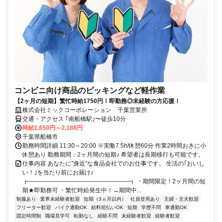
コンビニ向け商品のピッキングなど軽作業
【2ヶ月の短期】繁忙時給1750円！即勤務◎未経験の方応援！
株式会社ミックコーポレーション 千葉営業所
交通・アクセス ｢南船橋駅｣〜徒歩10分
時給1,650円～2,188円
千葉県船橋市
勤務時間詳細 11:30～20:00 ※実働7.5h/休憩60分 作業2時間おきに小
休憩あり 勤務期間：2ヶ月間の短期♪ 希望者は長期移行も可能です。
仕事内容 あなたに"身近"な食品会社でのお仕事です。 生活の｢おいし
い！｣を当たり前にお届け♪
┏―――――――――――――――――┓ ・期間限定！2ヶ月間の短
期★即勤務可 ・繁忙時給発生中！→期間中...
制服あり
業界未経験者歓迎
短期（3ヵ月以内）
社員登用あり
主婦・主夫歓迎
フリーター歓迎
バイク通勤OK
給料前払いOK
短期
学歴不問
車通勤OK
固定時間制
職場見学可
転勤なし
経験不問
未経験者歓迎
経験者歓迎