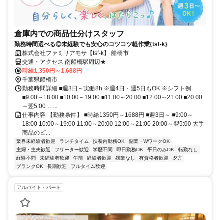
倉庫内での商品仕分けスタッフ
勤務時間選べる◎未経験でも安心のコツコツ軽作業{tsf-k}
株式会社ファミリアモサ【tsf-k】 船橋市
交通・アクセス 南船橋駅周辺★
時給1,350円～1,688円
千葉県船橋市
勤務時間詳細 ■週3日～実働8h ※週4日・週5日もOK ※シフト例
■9:00～18:00 ■10:00～19:00 ■11:00～20:00 ■12:00～21:00 ■20:00
～翌5:00 …...
仕事内容 【勤務条件】 ■時給1350円～1688円 ■週3日～ ■9:00～
18:00 10:00～19:00 11:00～20:00 12:00～21:00 20:00～翌5:00 大手
商品のピ...
業界未経験者歓迎
ランチタイム
扶養内勤務OK
副業・WワークOK
主婦・主夫歓迎
フリーター歓迎
学歴不問
即日勤務OK
平日のみOK
転勤なし
経験不問
未経験者歓迎
午前
経験者歓迎
残業なし
有資格者歓迎
夕方
ブランクOK
長期歓迎
フルタイム歓迎
アルバイト・パート