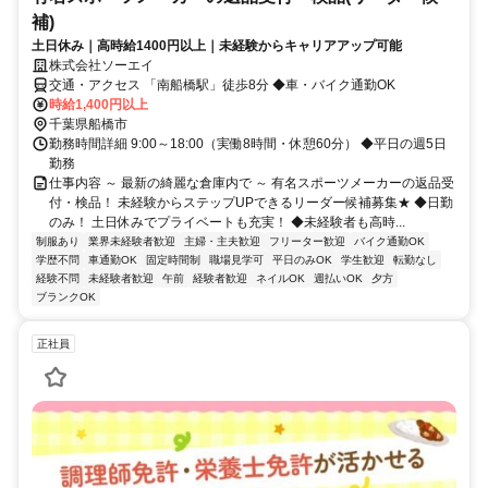
補)
土日休み｜高時給1400円以上｜未経験からキャリアアップ可能
株式会社ソーエイ
交通・アクセス 「南船橋駅」徒歩8分 ◆車・バイク通勤OK
時給1,400円以上
千葉県船橋市
勤務時間詳細 9:00～18:00（実働8時間・休憩60分） ◆平日の週5日
勤務
仕事内容 ～ 最新の綺麗な倉庫内で ～ 有名スポーツメーカーの返品受
付・検品！ 未経験からステップUPできるリーダー候補募集★ ◆日勤
のみ！ 土日休みでプライベートも充実！ ◆未経験者も高時...
制服あり
業界未経験者歓迎
主婦・主夫歓迎
フリーター歓迎
バイク通勤OK
学歴不問
車通勤OK
固定時間制
職場見学可
平日のみOK
学生歓迎
転勤なし
経験不問
未経験者歓迎
午前
経験者歓迎
ネイルOK
週払いOK
夕方
ブランクOK
正社員