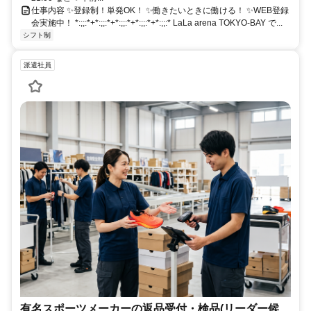
仕事内容 ✨登録制！単発OK！ ✨働きたいときに働ける！ ✨WEB登録
会実施中！ *:;;:*+*:;;:*+*:;;:*+*:;;:*+*:;;:* LaLa arena TOKYO-BAY で...
シフト制
派遣社員
有名スポーツメーカーの返品受付・検品(リーダー候