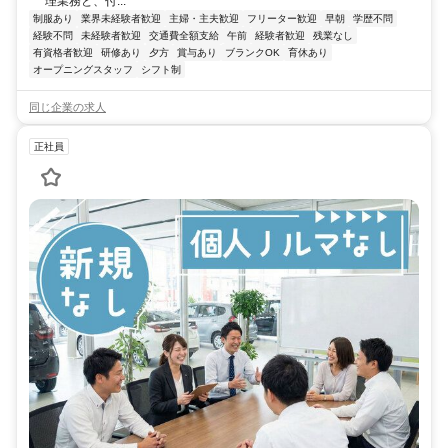
理業務と、付...
制服あり
業界未経験者歓迎
主婦・主夫歓迎
フリーター歓迎
早朝
学歴不問
経験不問
未経験者歓迎
交通費全額支給
午前
経験者歓迎
残業なし
有資格者歓迎
研修あり
夕方
賞与あり
ブランクOK
育休あり
オープニングスタッフ
シフト制
同じ企業の求人
正社員