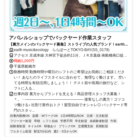
アパレルショップでバックヤード作業スタッフ
【裏方メインのバックヤード募集】ストライプの人気ブランド！earth
music&ecology／アース ミュージック＆エコロジー♪
earth music&ecology ららぽーとTOKYO-BAY(SS_0179)
アクセス 京成本線 大神宮下徒歩約11分、ＪＲ京葉線 南船橋南口徒歩
約14分、ＪＲ武蔵野線 南船橋南口徒歩約14分
時給1,200円
千葉県船橋市
勤務時間 勤務時間や曜日のシフトのご希望はお気軽にご相談くださ
い！ あなたのライフスタイルに合わせて、無理なく働けます。 空い
てる時間を有効活用しましょう！！ テスト前や長期の旅行など、シ
フトに入る...
仕事内容 裏方からブランドを支える！商品管理スタッフ大募集！
＊。・―――――――――――――――― 接客なしの裏方！コツコ
ツ働ける♪ 社割で新作おトク！髪型自由でオシャレ◎ バックヤード専
門のスタッ...
扶養内勤務OK
副業・WワークOK
1日4時間以内OK
主婦・主夫歓迎
フリーター歓迎
早朝
シフト自由
学歴不問
学生歓迎
未経験者歓迎
午前
経験者歓迎
ネイルOK
研修あり
ブランクOK
交通費支給
長期歓迎
フルタイム歓迎
駅近5分以内
週2・3日からOK