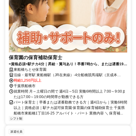
保育園の保育補助保育士
<資格必須>駅チカ4分｜昇給・賞与あり！早番7時から、または遅番19時
まで｜週4～5日、6時間以上
東船橋ちとせ保育園
沿線・最寄駅 東船橋駅（JR在来線）-4分船橋競馬場駅（京成本
線）-16分大神宮下駅（京成本線）-17分
時給1,250円以上
千葉県船橋市
就業時間 月～土曜日の間で 週4日～5日 実働6時間以上 7:00～9:00ま
たは17:00～19:00の時間帯が勤務できる方
パート保育士｜早番または遅番勤務できる方｜週4日から｜実働6時間
以上｜資格必須｜駅チカ認可保育園 保育園の保育補助保育士 千葉県
船橋市東船橋1丁目16-25 アルバイト・パート 業務内容 ＼ 保育補...
シフト制
派遣社員