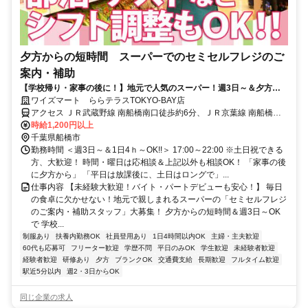
夕方からの短時間 スーパーでのセミセルフレジのご
案内・補助
【学校帰り・家事の後に！】地元で人気のスーパー！週3日～＆夕方か
らの短時間！従業員割引あり
ワイズマート ららテラスTOKYO-BAY店
アクセス ＪＲ武蔵野線 南船橋南口徒歩約6分、ＪＲ京葉線 南船橋南
口徒歩約6分、京成本線 船橋競馬場南口徒歩約20分 JR京葉線「南船
時給1,200円以上
橋駅」直結！
千葉県船橋市
勤務時間 ＜週3日～＆1日4ｈ～OK!!＞ 17:00～22:00 ※土日祝できる
方、大歓迎！ 時間・曜日は応相談＆上記以外も相談OK！ 「家事の後
に夕方から」 「平日は放課後に、土日はロングで」...
仕事内容 【未経験大歓迎！バイト・パートデビューも安心！】 毎日
の食卓に欠かせない！地元で親しまれるスーパーの「セミセルフレジ
のご案内・補助スタッフ」大募集！ 夕方からの短時間＆週3日～OK
で 学校...
制服あり
扶養内勤務OK
社員登用あり
1日4時間以内OK
主婦・主夫歓迎
60代も応募可
フリーター歓迎
学歴不問
平日のみOK
学生歓迎
未経験者歓迎
経験者歓迎
研修あり
夕方
ブランクOK
交通費支給
長期歓迎
フルタイム歓迎
駅近5分以内
週2・3日からOK
同じ企業の求人