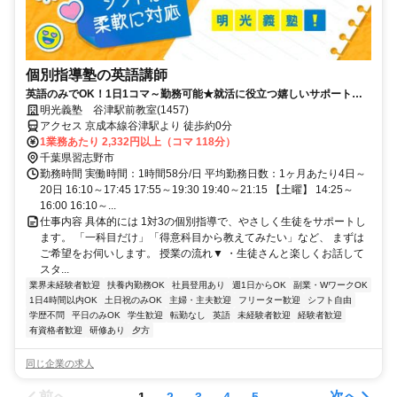
個別指導塾の英語講師
英語のみでOK！1日1コマ～勤務可能★就活に役立つ嬉しいサポートも
◎ミドル・シニアも活躍中
明光義塾 谷津駅前教室(1457)
アクセス 京成本線谷津駅より 徒歩約0分
1業務あたり 2,332円以上（コマ 118分）
千葉県習志野市
勤務時間 実働時間：1時間58分/日 平均勤務日数：1ヶ月あたり4日～
20日 16:10～17:45 17:55～19:30 19:40～21:15 【土曜】 14:25～
16:00 16:10～...
仕事内容 具体的には 1対3の個別指導で、やさしく生徒をサポートし
ます。 「一科目だけ」「得意科目から教えてみたい」など、 まずは
ご希望をお伺いします。 授業の流れ▼ ・生徒さんと楽しくお話して
スタ...
業界未経験者歓迎
扶養内勤務OK
社員登用あり
週1日からOK
副業・WワークOK
1日4時間以内OK
土日祝のみOK
主婦・主夫歓迎
フリーター歓迎
シフト自由
学歴不問
平日のみOK
学生歓迎
転勤なし
英語
未経験者歓迎
経験者歓迎
有資格者歓迎
研修あり
夕方
同じ企業の求人
前へ
次へ
1
2
3
4
5