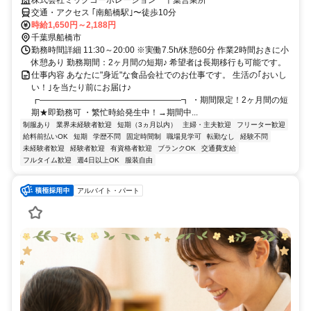
株式会社ミックコーポレーション 千葉営業所
交通・アクセス ｢南船橋駅｣〜徒歩10分
時給1,650円～2,188円
千葉県船橋市
勤務時間詳細 11:30～20:00 ※実働7.5h/休憩60分 作業2時間おきに小
休憩あり 勤務期間：2ヶ月間の短期♪ 希望者は長期移行も可能です。
仕事内容 あなたに"身近"な食品会社でのお仕事です。 生活の｢おいし
い！｣を当たり前にお届け♪
┏―――――――――――――――――┓ ・期間限定！2ヶ月間の短
期★即勤務可 ・繁忙時給発生中！→期間中...
制服あり
業界未経験者歓迎
短期（3ヵ月以内）
主婦・主夫歓迎
フリーター歓迎
給料前払いOK
短期
学歴不問
固定時間制
職場見学可
転勤なし
経験不問
未経験者歓迎
経験者歓迎
有資格者歓迎
ブランクOK
交通費支給
フルタイム歓迎
週4日以上OK
服装自由
アルバイト・パート