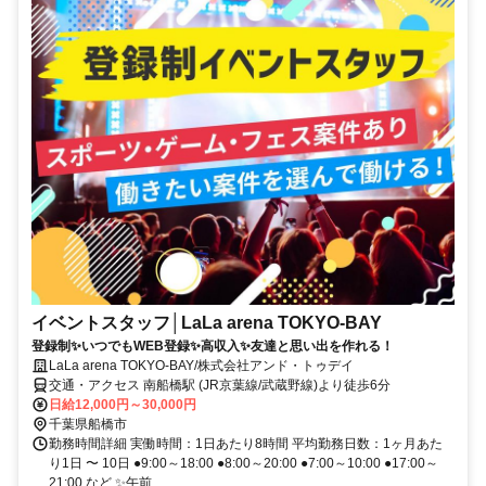
イベントスタッフ│LaLa arena TOKYO-BAY
登録制✨いつでもWEB登録✨高収入✨友達と思い出を作れる！
LaLa arena TOKYO-BAY/株式会社アンド・トゥデイ
交通・アクセス 南船橋駅 (JR京葉線/武蔵野線)より徒歩6分
日給12,000円～30,000円
千葉県船橋市
勤務時間詳細 実働時間：1日あたり8時間 平均勤務日数：1ヶ月あた
り1日 〜 10日 ●9:00～18:00 ●8:00～20:00 ●7:00～10:00 ●17:00～
21:00 など ✨午前...