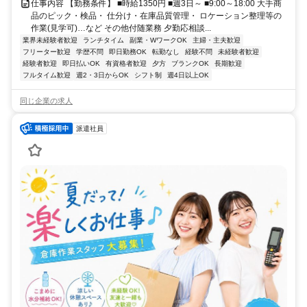
仕事内容 【勤務条件】 ■時給1350円 ■週3日～ ■9:00～18:00 大手商
品のピック・検品・ 仕分け・在庫品質管理・ ロケーション整理等の
作業(見学可)…など その他付随業務 夕勤応相談...
業界未経験者歓迎
ランチタイム
副業・WワークOK
主婦・主夫歓迎
フリーター歓迎
学歴不問
即日勤務OK
転勤なし
経験不問
未経験者歓迎
経験者歓迎
即日払いOK
有資格者歓迎
夕方
ブランクOK
長期歓迎
フルタイム歓迎
週2・3日からOK
シフト制
週4日以上OK
同じ企業の求人
派遣社員