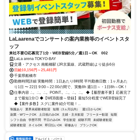
LaLaarenaでコンサートの案内業務等のイベントスタ
ッフ
来社不要◎応募完了1分・WEB登録5分／週1日～OK 002
LaLa arena TOKYO-BAY
交通・アクセス 南船橋駅 (JR京葉線、武蔵野線)より徒歩6分
日給10,156円～25,481円
千葉県船橋市
勤務時間詳細 実働時間：1日あたり8時間 平均勤務日数：1ヶ月あた
り1日 〜 22日 9:00～22:00の間で、実働8h 週1日～・1日8h～OK！
仕事内容 .:.。.:.。.:.。POINT.。.:.。.:.。.:.。 ◆【履歴書不要】応募完了
まで最短1分◎ ◆【WEB面接～登録】最短5分程度でWEB登録完了
◆【案件多数】スグに案件紹介可能！...
制服あり
業界未経験者歓迎
短期（3ヵ月以内）
週1日からOK
副業・WワークOK
土日祝のみOK
主婦・主夫歓迎
フリーター歓迎
短期
シフト自由
学歴不問
平日のみOK
学生歓迎
経験不問
未経験者歓迎
経験者歓迎
ネイルOK
即日払いOK
研修あり
ブランクOK
アルバイト・パート