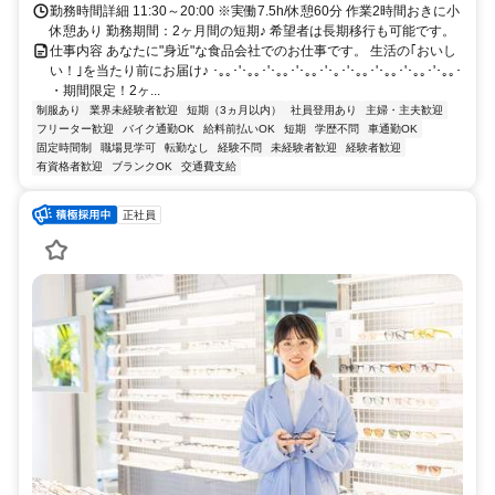
勤務時間詳細 11:30～20:00 ※実働7.5h/休憩60分 作業2時間おきに小
休憩あり 勤務期間：2ヶ月間の短期♪ 希望者は長期移行も可能です。
仕事内容 あなたに"身近"な食品会社でのお仕事です。 生活の｢おいし
い！｣を当たり前にお届け♪ ･｡｡･'･｡｡･'･｡｡･'･｡｡･'･｡･'･｡｡･'･｡｡･'･｡｡･'･｡｡･
・期間限定！2ヶ...
制服あり
業界未経験者歓迎
短期（3ヵ月以内）
社員登用あり
主婦・主夫歓迎
フリーター歓迎
バイク通勤OK
給料前払いOK
短期
学歴不問
車通勤OK
固定時間制
職場見学可
転勤なし
経験不問
未経験者歓迎
経験者歓迎
有資格者歓迎
ブランクOK
交通費支給
正社員