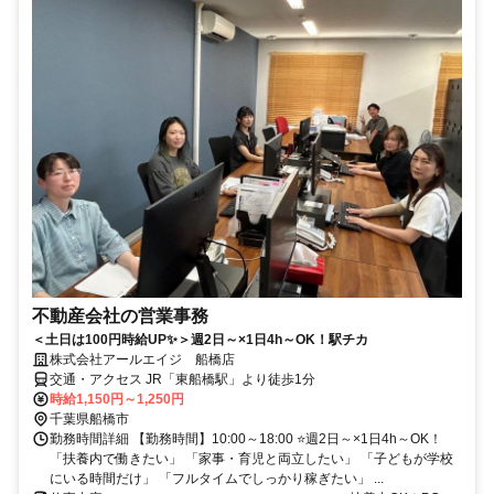
不動産会社の営業事務
＜土日は100円時給UP✨＞週2日～×1日4h～OK！駅チカ
株式会社アールエイジ 船橋店
交通・アクセス JR「東船橋駅」より徒歩1分
時給1,150円～1,250円
千葉県船橋市
勤務時間詳細 【勤務時間】10:00～18:00 ⭐週2日～×1日4h～OK！
「扶養内で働きたい」 「家事・育児と両立したい」 「子どもが学校
にいる時間だけ」 「フルタイムでしっかり稼ぎたい」 ...