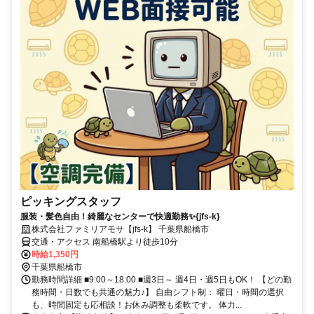
ピッキングスタッフ
服装・髪色自由！綺麗なセンターで快適勤務✨{jfs-k}
株式会社ファミリアモサ【jfs-k】 千葉県船橋市
交通・アクセス 南船橋駅より徒歩10分
時給1,350円
千葉県船橋市
勤務時間詳細 ■9:00～18:00 ■週3日～ 週4日・週5日もOK！ 【どの勤
務時間・日数でも共通の魅力♪】 自由シフト制： 曜日・時間の選択
も、時間固定も応相談！お休み調整も柔軟です。 体力...