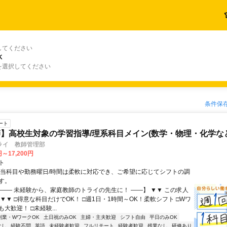
してください
K
を選択してください
条件保
ート
】高校生対象の学習指導/理系科目メイン(数学・物理・化学など
ライ 教師管理部
円～17,200円
ト
担当科目や勤務曜日/時間は柔軟に対応でき、ご希望に応じてシフトの調
す。
【―― 未経験から、家庭教師のトライの先生に！ ――】 ▼▼ この求人
！ ▼▼ □得意な科目だけでOK！ □週1日・1時間～OK！柔軟シフト □Wワ
大歓迎！ □未経験...
副業・WワークOK
土日祝のみOK
主婦・主夫歓迎
シフト自由
平日のみOK
なし
経験不問
英語
未経験者歓迎
フルリモート
経験者歓迎
残業なし
研修あり