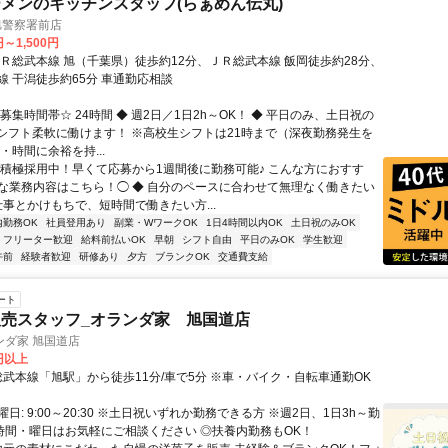
メンのキッチンスタッフ(らぁめん伝丸)
旭警察署前店
円～1,500円
ＪＲ総武本線 旭（千葉県）徒歩約12分、ＪＲ総武本線 飯岡徒歩約28分、
線 干潟徒歩約65分 車通勤応相談
募集時間帯☆ 24時間 ◆ 週2日／1日2h～OK！ ◆ 平日のみ、土日祝の
◆ シフト柔軟に働けます！ ※高校生シフトは21時まで（深夜勤務発生を
・時間に余裕を持...
◯積極採用中！早くて応募から1週間後に勤務可能♪ こんな方におすす
な業務内容はこちら！◯ ◆ 自分のペースに合わせて無理なく働きたい
仕事とかけもちで、短時間で働きたい方...
内勤務OK
社員登用あり
副業・WワークOK
1日4時間以内OK
土日祝のみOK
フリーター歓迎
給料前払いOK
早朝
シフト自由
平日のみOK
学生歓迎
午前
経験者歓迎
研修あり
夕方
ブランクOK
交通費支給
ート
売スタッフ_オランダ家 旭国道店
ンダ家 旭国道店
0円以上
アクセス: 総武本線「旭駅」から徒歩11分/車で5分 ※車・バイク・自転車通勤OK
日: 9:00～20:30 ※土日祝いずれか勤務できる方 ※週2日、1日3h～勤
◎時間・曜日はお気軽にご相談ください ◎扶養内勤務もOK！