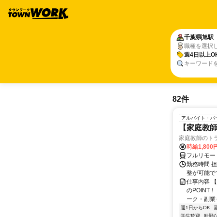
千葉県
旭駅
職種を選択
週4日以上O
キーワード
82件
アルバイト・パ
【家庭教師
家庭教師のト
時給1,800
フルリモー
勤務時間 
整が可能で
仕事内容 
のPOINT
ーク・副業も
週1日からOK
学生歓迎
転勤