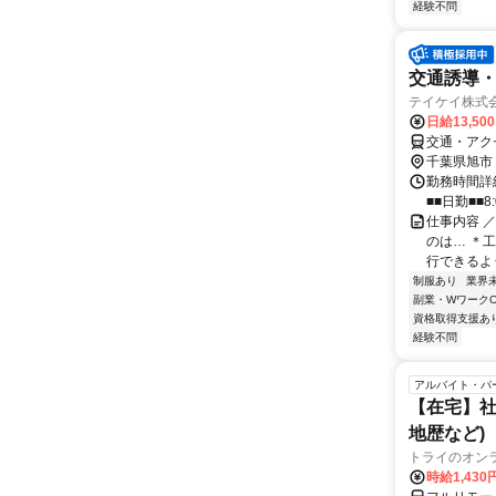
経験不問
交通誘導
テイケイ株式会
日給13,50
交通・アク
千葉県旭市
勤務時間詳細
■■日勤■■8:
仕事内容 
のは… ＊
行できるよう
制服あり
業界
副業・WワークO
資格取得支援あ
経験不問
アルバイト・パ
【在宅】社
地歴など)
トライのオン
時給1,430