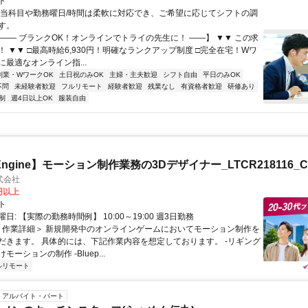
ト
担当科目や勤務曜日/時間は柔軟に対応でき、ご希望に応じてシフトの調
す。
【―― ブランクOK！オンラインでトライの先生に！ ――】 ▼▼ この求
T！ ▼▼ □最高時給6,930円！明確なランクアップ制度 □完全在宅！Wワ
最適なオンライン指...
副業・WワークOK
土日祝のみOK
主婦・主夫歓迎
シフト自由
平日のみOK
不問
未経験者歓迎
フルリモート
経験者歓迎
残業なし
有資格者歓迎
研修あり
制
週4日以上OK
服装自由
l Engine】モーション制作業務の3Dデザイナー_LTCR218116_C
式会社
0円以上
ト
日: 【実際の勤務時間例】 10:00～19:00 週3日勤務
 ＜作業詳細＞ 新規開発中のオンラインゲームにおいてモーション制作を
だきます。 具体的には、下記作業内容を想定しております。 -リギング
ーションの制作 -Bluep...
ルリモート
アルバイト・パート