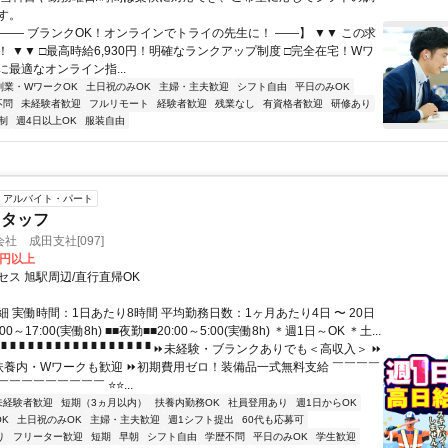
す。
【―― ブランクOK！オンラインでトライの先生に！ ――】 ▼▼ この求
T！ ▼▼ □最高時給6,930円！明確なランクアップ制度 □完全在宅！Wワ
最適なオンライン指...
副業・WワークOK
土日祝のみOK
主婦・主夫歓迎
シフト自由
平日のみOK
不問
未経験者歓迎
フルリモート
経験者歓迎
残業なし
有資格者歓迎
研修あり
制
週4日以上OK
服装自由
アルバイト・パート
スタッフ
社 成田支社[097]
0円以上
セス 旭駅周辺/直行直帰OK
 実働時間：1日あたり8時間 平均勤務日数：1ヶ月あたり4日 〜 20日
00～17:00(実働8h) ■■夜勤■■20:00～5:00(実働8h) ＊週1日～OK ＊土...
▝▝▝▝▝▝▝▝▝▝▝▝▝▝▝▝▝ ⏩未経験・ブランクありでも＜高収入＞ ⏩
扶養内・Wワークも歓迎 ⏩初期費用ゼロ！装備品一式無料支給 ￣￣￣￣
￣￣￣￣￣￣￣￣ ⭐⭐...
未経験者歓迎
短期（3ヵ月以内）
扶養内勤務OK
社員登用あり
週1日からOK
K
土日祝のみOK
主婦・主夫歓迎
週1シフト提出
60代も応募可
り
フリーター歓迎
短期
早朝
シフト自由
学歴不問
平日のみOK
学生歓迎