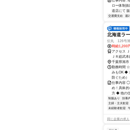
仕事内容:
ロー体制抜
道店にて 販
交通費支給
週
北海道ラー
伝丸 126号
時給1,200
アクセス 
ＪＲ総武本
千葉県旭市
勤務時間 ☆
みもOK 
防ぐため） 
仕事内容 
め！具体的
方 ◆ 他の
制服あり
扶養
主婦・主夫歓迎
未経験者歓迎
同じ企業の求人