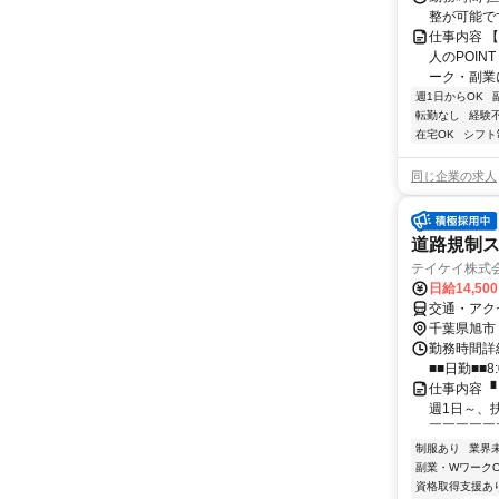
整が可能で
仕事内容 
人のPOIN
ーク・副業に
週1日からOK
転勤なし
経験
在宅OK
シフト
同じ企業の求人
道路規制
テイケイ株式会
日給14,50
交通・アク
千葉県旭市
勤務時間詳細
■■日勤■■8:
仕事内容 ▝
週1日～、
￣￣￣￣￣￣
制服あり
業界
副業・WワークO
資格取得支援あ