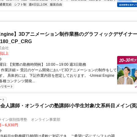
通費支給
シフト制
週4日以上OK
服装自由
al Engine】3Dアニメーション制作業務のグラフィックデザイナ
8180_CP_CRG
式会社
0円以上
ト
日: 【実際の勤務時間例】 10:00～19:00 週3日勤務
 ＜作業詳細＞ 受託のゲーム開発において3Dアニメーションの制作をして
。 具体的には、下記作業内容を想定しております。 -Unreal Engine
種コンテンツ開発...
ルリモート
ート
会人講師・オンラインの塾講師/小学生対象/文系科目メイン(
ライン個別指導塾 オンライン事業部
円～6,930円
ト
担当科目や勤務曜日/時間は柔軟に対応でき、ご希望に応じてシフトの調