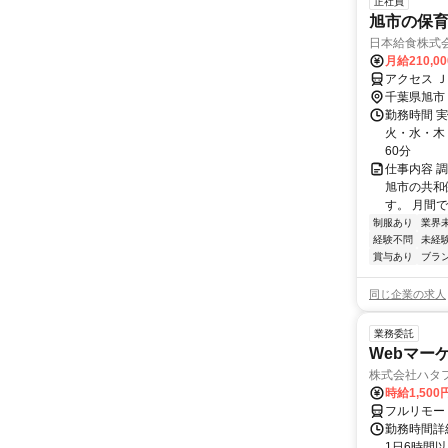
正社員
旭市の保
日本給食株式
月給210,0
アクセス 
千葉県旭市
勤務時間 
火・水・木・
60分
仕事内容 
旭市の共和
す。 月間
制服あり
業界
経験不問
未経
賞与あり
ブラ
同じ企業の求人
業務委託
Webマー
株式会社ハタ
時給1,50
フルリモー
勤務時間詳
1日6時間