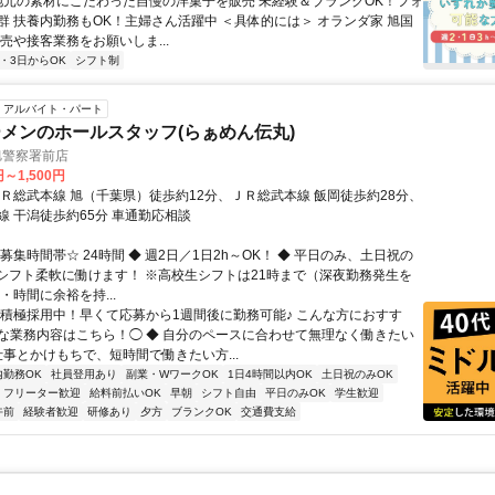
 地元の素材にこだわった自慢の洋菓子を販売 未経験＆ブランクOK！フォ
群 扶養内勤務もOK！主婦さん活躍中 ＜具体的には＞ オランダ家 旭国
売や接客業務をお願いしま...
2・3日からOK
シフト制
アルバイト・パート
メンのホールスタッフ(らぁめん伝丸)
旭警察署前店
円～1,500円
ＪＲ総武本線 旭（千葉県）徒歩約12分、ＪＲ総武本線 飯岡徒歩約28分、
線 干潟徒歩約65分 車通勤応相談
募集時間帯☆ 24時間 ◆ 週2日／1日2h～OK！ ◆ 平日のみ、土日祝の
◆ シフト柔軟に働けます！ ※高校生シフトは21時まで（深夜勤務発生を
・時間に余裕を持...
◯積極採用中！早くて応募から1週間後に勤務可能♪ こんな方におすす
な業務内容はこちら！◯ ◆ 自分のペースに合わせて無理なく働きたい
仕事とかけもちで、短時間で働きたい方...
内勤務OK
社員登用あり
副業・WワークOK
1日4時間以内OK
土日祝のみOK
フリーター歓迎
給料前払いOK
早朝
シフト自由
平日のみOK
学生歓迎
午前
経験者歓迎
研修あり
夕方
ブランクOK
交通費支給