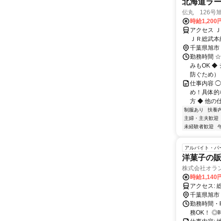
北海道ラー
伝丸 126号
時給1,200
アクセス 
ＪＲ総武本
千葉県旭市
勤務時間 ☆
みもOK 
防ぐため） 
仕事内容 
め！具体的
方 ◆ 他の
制服あり
扶養
主婦・主夫歓迎
未経験者歓迎
アルバイト・パ
洋菓子の販
株式会社オラ
時給1,14
千葉県旭市
勤務時間・曜
務OK！ 