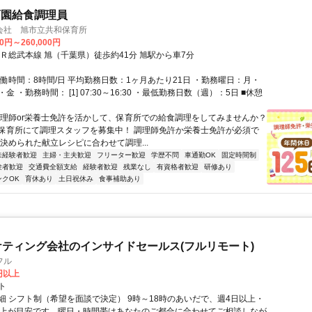
育園給食調理員
会社 旭市立共和保育所
00円～260,000円
ＪＲ総武本線 旭（千葉県）徒歩約41分 旭駅から車7分
実働時間：8時間/日 平均勤務日数：1ヶ月あたり21日 ・勤務曜日：月・
金 ・勤務時間： [1] 07:30～16:30 ・最低勤務日数（週）：5日 ■休憩
調理師or栄養士免許を活かして、保育所での給食調理をしてみませんか？
保育所にて調理スタッフを募集中！ 調理師免許か栄養士免許が必須で
で決められた献立レシピに合わせて調理...
未経験者歓迎
主婦・主夫歓迎
フリーター歓迎
学歴不問
車通勤OK
固定時間制
験者歓迎
交通費全額支給
経験者歓迎
残業なし
有資格者歓迎
研修あり
ンクOK
育休あり
土日祝休み
食事補助あり
ケティング会社のインサイドセールス(フルリモート)
フル
0円以上
ト
細 シフト制（希望を面談で決定） 9時～18時のあいだで、週4日以上・
以上が目安です。曜日・時間帯はあなたのご都合に合わせてご相談しなが