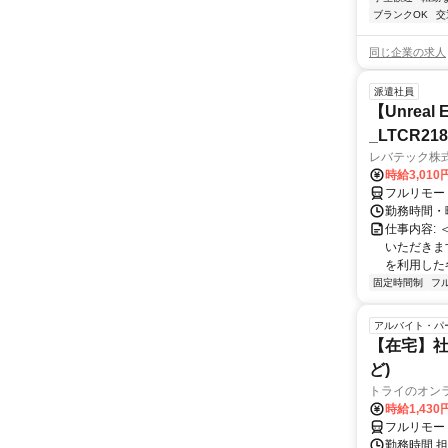
ブランクOK
交
同じ企業の求人
派遣社員
【Unre
_LTCR21
レバテック株
時給3,01
フルリモー
勤務時間・曜
仕事内容:
いただきます
を利用した各
固定時間制
フ
アルバイト・パ
【在宅】社
ど)
トライのオン
時給1,430
フルリモー
勤務時間 