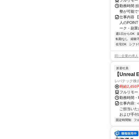
フルリモー
勤務時間 
整が可能で
仕事内容 
人のPOIN
ーク・副業に
週1日からOK
転勤なし
経験
在宅OK
シフト
同じ企業の求人
派遣社員
【Unrea
レバテック株
時給2,45
フルリモー
勤務時間・曜
仕事内容:
ご担当いた
および手付けモ
固定時間制
フ