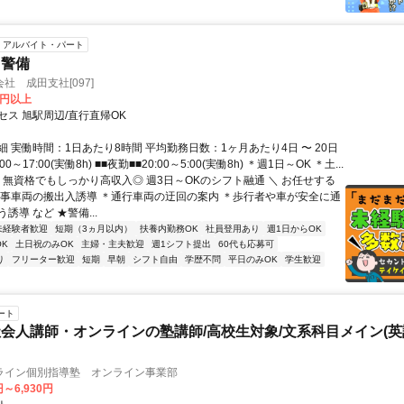
アルバイト・パート
・警備
社 成田支社[097]
0円以上
セス 旭駅周辺/直行直帰OK
 実働時間：1日あたり8時間 平均勤務日数：1ヶ月あたり4日 〜 20日
00～17:00(実働8h) ■■夜勤■■20:00～5:00(実働8h) ＊週1日～OK ＊土...
／ 無資格でもしっかり高収入◎ 週3日～OKのシフト融通 ＼ お任せする
工事車両の搬出入誘導 ＊通行車両の迂回の案内 ＊歩行者や車が安全に通
誘導 など ★警備...
未経験者歓迎
短期（3ヵ月以内）
扶養内勤務OK
社員登用あり
週1日からOK
K
土日祝のみOK
主婦・主夫歓迎
週1シフト提出
60代も応募可
り
フリーター歓迎
短期
早朝
シフト自由
学歴不問
平日のみOK
学生歓迎
ート
会人講師・オンラインの塾講師/高校生対象/文系科目メイン(
ライン個別指導塾 オンライン事業部
円～6,930円