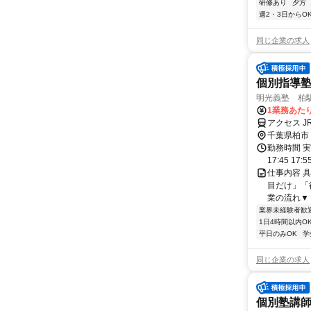
研修あり
夕方
週2・3日からO
同じ企業の求人
個別指導
明光義塾 柏駅
1業務あたり 
アクセス J
千葉県柏市
勤務時間 実
17:45 17:
仕事内容 
目だけ」「
業の流れ▼ 
業界未経験者歓
1日4時間以内O
平日のみOK
学
同じ企業の求人
個別塾講師