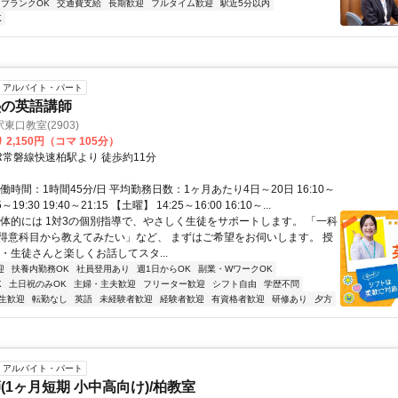
ブランクOK
交通費支給
長期歓迎
フルタイム歓迎
駅近5分以内
K
アルバイト・パート
塾の英語講師
東口教室(2903)
2,150円（コマ 105分）
R常磐線快速柏駅より 徒歩約11分
働時間：1時間45分/日 平均勤務日数：1ヶ月あたり4日～20日 16:10～
55～19:30 19:40～21:15 【土曜】 14:25～16:00 16:10～...
具体的には 1対3の個別指導で、やさしく生徒をサポートします。 「一科
得意科目から教えてみたい」など、 まずはご希望をお伺いします。 授
・生徒さんと楽しくお話してスタ...
迎
扶養内勤務OK
社員登用あり
週1日からOK
副業・WワークOK
K
土日祝のみOK
主婦・主夫歓迎
フリーター歓迎
シフト自由
学歴不問
生歓迎
転勤なし
英語
未経験者歓迎
経験者歓迎
有資格者歓迎
研修あり
夕方
アルバイト・パート
(1ヶ月短期 小中高向け)/柏教室