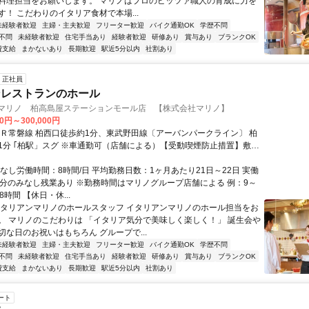
料理担当をお願いします。 マリノはプロのピッツァ職人の育成に力を
す！ こだわりのイタリア食材で本場...
未経験者歓迎
主婦・主夫歓迎
フリーター歓迎
バイク通勤OK
学歴不問
不問
未経験者歓迎
住宅手当あり
経験者歓迎
研修あり
賞与あり
ブランクOK
費支給
まかないあり
長期歓迎
駅近5分以内
社割あり
正社員
ンレストランのホール
 マリノ 柏高島屋ステーションモール店 【株式会社マリノ】
00円～300,000円
ＪＲ常磐線 柏西口徒歩約1分、東武野田線〔アーバンパークライン〕 柏
1分 ｢柏駅」スグ ※車通勤可（店舗による）【受動喫煙防止措置】敷地
喫煙所/勤務地により異なる）
なし労働時間：8時間/日 平均勤務日数：1ヶ月あたり21日～22日 実働
日2h分のみなし残業あり ※勤務時間はマリノグループ店舗による 例：9～
8時間 【休日・休...
イタリアンマリノのホールスタッフ イタリアンマリノのホール担当をお
。 マリノのこだわりは 「イタリア気分で美味しく楽しく！」 誕生会や
切な日のお祝いはもちろん グループで...
未経験者歓迎
主婦・主夫歓迎
フリーター歓迎
バイク通勤OK
学歴不問
不問
未経験者歓迎
住宅手当あり
経験者歓迎
研修あり
賞与あり
ブランクOK
費支給
まかないあり
長期歓迎
駅近5分以内
社割あり
ート