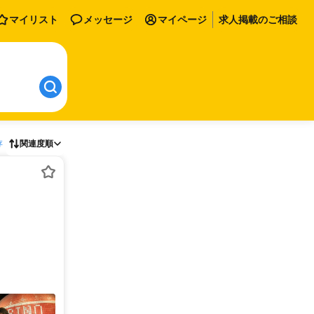
マイリスト
メッセージ
マイページ
求人掲載のご相談
存
関連度順