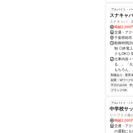
アルバイト・パ
スナキャ
スナキャバ 
時給2,50
交通・アク
千葉県柏市
勤務時間詳細
制 ◎終電
クもOK◎ 気
仕事内容 =＼
る…」 「
もちろん、ス
制服あり
業界
副業・WワークO
平日のみOK
学
ブランクOK
アルバイト・パ
中学校サッ
リーフラス株式
時給2,000
交通・アク
の通勤にも