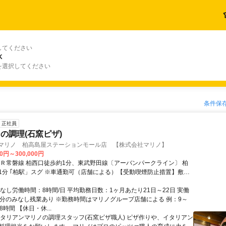
してください
K
を選択してください
条件保
正社員
の調理(石窯ピザ)
 マリノ 柏高島屋ステーションモール店 【株式会社マリノ】
00円～300,000円
ＪＲ常磐線 柏西口徒歩約1分、東武野田線〔アーバンパークライン〕 柏
1分 ｢柏駅」スグ ※車通勤可（店舗による）【受動喫煙防止措置】敷地
喫煙所/勤務地により異なる）
なし労働時間：8時間/日 平均勤務日数：1ヶ月あたり21日～22日 実働
日2h分のみなし残業あり ※勤務時間はマリノグループ店舗による 例：9～
8時間 【休日・休...
イタリアンマリノの調理スタッフ(石窯ピザ職人) ピザ作りや、イタリアン