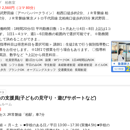
プ 柏教室
 2,560円（コマ 80分）
東武野田線〔アーバンパークライン〕 柏西口徒歩約2分、ＪＲ常磐線 柏
2分、ＪＲ常磐線/東京メトロ千代田線 北柏南口徒歩約33分 東武野田線
線「柏駅」より徒歩2分
働時間：1時間20分/日 平均勤務日数：1ヶ月あたり4日～8日 上記は1コ
す。 1日1～4コマ、週1～6日勤務の範囲内で選択可能です。 ※勤務開
して決めることができま...
＜指導科目は得意科目を選択可能＞ 講師1：生徒2名で行う個別指導塾に
務をお任せします。 ※1対1で授業を行う場合もあります。 〇指導科
英語、数学など ┗上記から得意科目...
内）
社員登用あり
週1日からOK
副業・WワークOK
1日4時間以内OK
短期
シフト自由
平日のみOK
学生歓迎
未経験者歓迎
経験者歓迎
ネイルOK
夕方
ブランクOK
オープニングスタッフ
交通費支給
長期歓迎
ート
の支援員(子どもの見守り・遊びサポートなど)
もルーム
円
セス JR常磐線「柏駅」車7分
＜ 月～土 ＞ ■学校のある日／平日 13:00～17:30 (実働4.5h) ■学校の