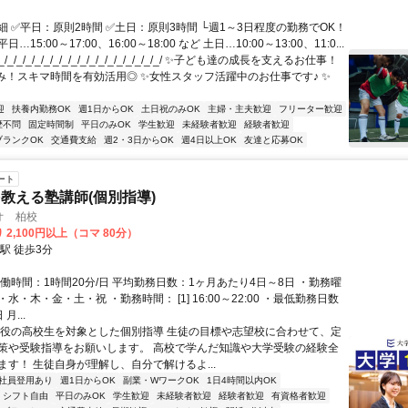
細 ✅平日：原則2時間 ✅土日：原則3時間 └週1～3日程度の勤務でOK！
…15:00～17:00、16:00～18:00 など 土日…10:00～13:00、11:0...
/_/_/_/_/_/_/_/_/_/_/_/_/_/_/_/_/_/ ✨子ども達の成長を支えるお仕事！
み！スキマ時間を有効活用◎ ✨女性スタッフ活躍中のお仕事です♪ ✨
迎
扶養内勤務OK
週1日からOK
土日祝のみOK
主婦・主夫歓迎
フリーター歓迎
歴不問
固定時間制
平日のみOK
学生歓迎
未経験者歓迎
経験者歓迎
ブランクOK
交通費支給
週2・3日からOK
週4日以上OK
友達と応募OK
ート
教える塾講師(個別指導)
オ 柏校
 2,100円以上（コマ 80分）
駅 徒歩3分
働時間：1時間20分/日 平均勤務日数：1ヶ月あたり4日～8日 ・勤務曜
水・木・金・土・祝 ・勤務時間： [1] 16:00～22:00 ・最低勤務日数
月...
現役の高校生を対象とした個別指導 生徒の目標や志望校に合わせて、定
策や受験指導をお願いします。 高校で学んだ知識や大学受験の経験全
ます！ 生徒自身が理解し、自分で解けるよ...
社員登用あり
週1日からOK
副業・WワークOK
1日4時間以内OK
シフト自由
平日のみOK
学生歓迎
未経験者歓迎
経験者歓迎
有資格者歓迎