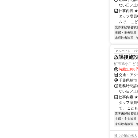
ない日／土曜・
仕事内容 
タッフ増員
ムで、 こど
業界未経験者歓
主婦・主夫歓迎
未経験者歓迎
アルバイト・パ
放課後施設
柏市旭小こど
時給1,30
交通・アク
千葉県柏市
勤務時間詳細 
ない日／土曜・
仕事内容 
タッフ増員
で、 こども
業界未経験者歓
主婦・主夫歓迎
未経験者歓迎
同じ企業の求人