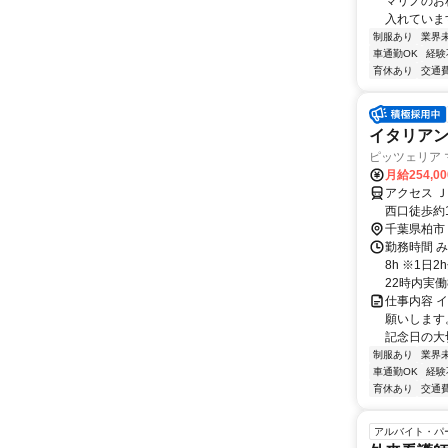
マリノのお
入れていま
制服あり
業界
車通勤OK
経験
育休あり
交通
イタリア
ピッツェリア
月給254,0
アクセス 
西口徒歩約
内禁煙 （
千葉県柏市
勤務時間 み
8h ※1
22時内実働
仕事内容 
願いします
記念日の大
制服あり
業界
車通勤OK
経験
育休あり
交通
アルバイト・パ