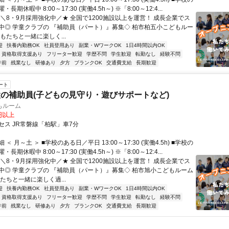
長期休暇中 8:00～17:30 (実働4.5h～) ※「8:00～12:4...
★＼8・9月採用強化中／★ 全国で1200施設以上を運営！ 成長企業でス
中◎ 学童クラブの 『補助員（パート）』募集◇ 柏市柏五小こどもルー
もたちと一緒に楽しく...
迎
扶養内勤務OK
社員登用あり
副業・WワークOK
1日4時間以内OK
資格取得支援あり
フリーター歓迎
学歴不問
学生歓迎
転勤なし
経験不問
午前
残業なし
研修あり
夕方
ブランクOK
交通費支給
長期歓迎
ート
の補助員(子どもの見守り・遊びサポートなど)
もルーム
0円以上
セス JR常磐線「柏駅」車7分
＜ 月～土 ＞ ■学校のある日／平日 13:00～17:30 (実働4.5h) ■学校の
長期休暇中 8:00～17:30 (実働4.5h～) ※「8:00～12:4...
★＼8・9月採用強化中／★ 全国で1200施設以上を運営！ 成長企業でス
中◎ 学童クラブの 『補助員（パート）』募集◇ 柏市旭小こどもルーム
たちと一緒に楽しく過...
迎
扶養内勤務OK
社員登用あり
副業・WワークOK
1日4時間以内OK
資格取得支援あり
フリーター歓迎
学歴不問
学生歓迎
転勤なし
経験不問
午前
残業なし
研修あり
夕方
ブランクOK
交通費支給
長期歓迎