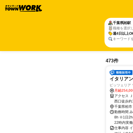
千葉県
柏駅
職種を選択
週4日以上O
キーワード
473件
イタリアン
ピッツェリア
月給254,0
アクセス 
西口徒歩約
内禁煙 （
千葉県柏市
勤務時間 み
8h ※1
22時内実働
仕事内容 