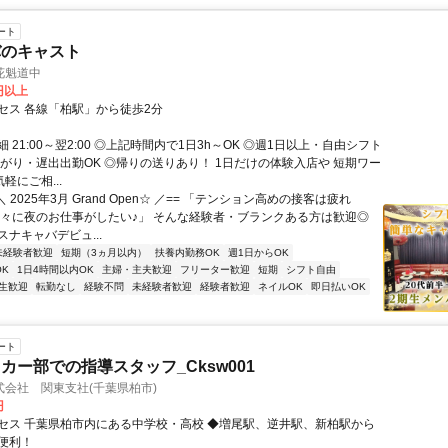
ート
バのキャスト
花魁道中
0円以上
セス 各線「柏駅」から徒歩2分
 21:00～翌2:00 ◎上記時間内で1日3h～OK ◎週1日以上・自由シフト
上がり・遅出出勤OK ◎帰りの送りあり！ 1日だけの体験入店や 短期ワー
軽にご相...
 2025年3月 Grand Open☆ ／== 「テンション高めの接客は疲れ
久々に夜のお仕事がしたい♪」 そんな経験者・ブランクある方は歓迎◎
ナキャバデビュ...
未経験者歓迎
短期（3ヵ月以内）
扶養内勤務OK
週1日からOK
K
1日4時間以内OK
主婦・主夫歓迎
フリーター歓迎
短期
シフト自由
生歓迎
転勤なし
経験不問
未経験者歓迎
経験者歓迎
ネイルOK
即日払いOK
ート
カー部での指導スタッフ_Cksw001
会社 関東支社(千葉県柏市)
円
セス 千葉県柏市内にある中学校・高校 ◆増尾駅、逆井駅、新柏駅から
便利！