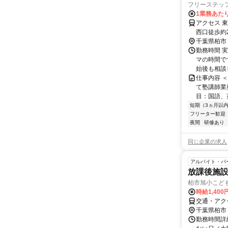
フリーステッ
1業務あたり
アクセス 
西口徒歩約
／ＪＲ常磐
千葉県柏市
勤務時間 実
マの時間で
始後も相談
仕事内容 
て塾講師業
目：国語、
短期（3ヵ月以
フリーター歓迎
夜間
研修あり
同じ企業の求人
アルバイト・パ
放課後施設
柏市旭小こど
時給1,400
交通・アク
千葉県柏市
勤務時間詳細 