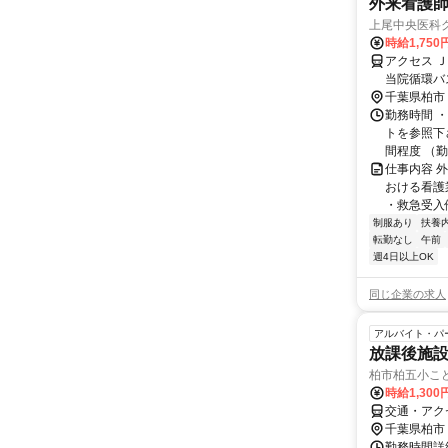
外来看護
上尾中央医科グ
時給1,750
アクセス 
当院循環バ
千葉県柏市
勤務時間 
トを参照下さ
間程度 （勤
仕事内容 
おける看護業
・救急受入件数
制服あり
扶養
転勤なし
午前
週4日以上OK
同じ企業の求人
アルバイト・パ
放課後施設
柏市柏五小こ
時給1,30
交通・アク
千葉県柏市
勤務時間詳細 