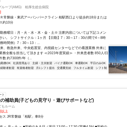
師
ループ(AMG) 柏厚生総合病院
円
ＪＲ常磐線・東武アーバンパークライン 柏駅西口より徒歩約18分または
ス約10分
・勤務曜日：月・火・水・木・金・土※ 注釈内容については下記コメン
い。 シフトサイクル：1ヶ月 【日勤】7：30～17：30の間で4～8時
務時間例）7：30～13：...
外来、救急外来、中央処置室、内視鏡センターなどでの看護業務 外来に
務全般を担当して頂きます ≪2023年度実績≫ ・外来患者数 850人/日
 約7300件/年（...
内勤務OK
社員登用あり
主婦・主夫歓迎
バイク通勤OK
車通勤OK
平日のみOK
経験者歓迎
有資格者歓迎
月1シフト提出
交通費支給
フルタイム歓迎
シフト制
ート
の補助員(子どもの見守り・遊びサポートなど)
どもルーム
0円以上
セス JR常磐線「柏駅」車8分
＜ 月～土 ＞ ■学校のある日／平日 13:00～17:30 (実働4.5h) ■学校の