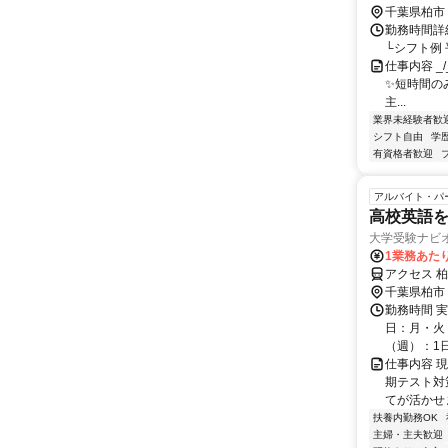
千葉県柏市
勤務時間詳
└シフト例 平日
仕事内容 _/_
✨短時間の
主...
業界未経験者歓
シフト自由
学
有資格者歓迎
アルバイト・パ
高校英語を
大学受験ナビ
1業務あたり
アクセス 柏
千葉県柏市
勤務時間 実
日：月・火・
（週）：1日 
仕事内容 
期テスト対
てが活かせ
扶養内勤務OK
主婦・主夫歓迎