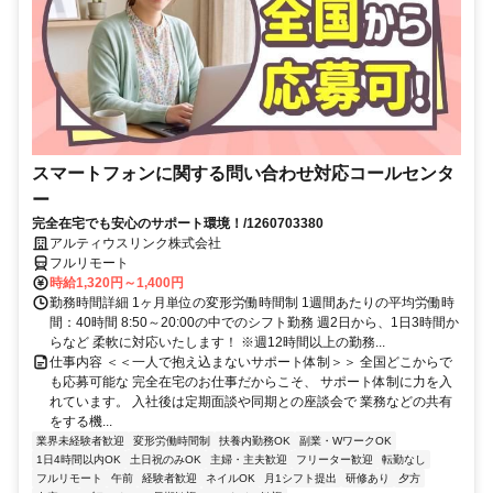
スマートフォンに関する問い合わせ対応コールセンタ
ー
完全在宅でも安心のサポート環境！/1260703380
アルティウスリンク株式会社
フルリモート
時給1,320円～1,400円
勤務時間詳細 1ヶ月単位の変形労働時間制 1週間あたりの平均労働時
間：40時間 8:50～20:00の中でのシフト勤務 週2日から、1日3時間か
らなど 柔軟に対応いたします！ ※週12時間以上の勤務...
仕事内容 ＜＜一人で抱え込まないサポート体制＞＞ 全国どこからで
も応募可能な 完全在宅のお仕事だからこそ、 サポート体制に力を入
れています。 入社後は定期面談や同期との座談会で 業務などの共有
をする機...
業界未経験者歓迎
変形労働時間制
扶養内勤務OK
副業・WワークOK
1日4時間以内OK
土日祝のみOK
主婦・主夫歓迎
フリーター歓迎
転勤なし
フルリモート
午前
経験者歓迎
ネイルOK
月1シフト提出
研修あり
夕方