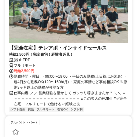
【完全在宅】テレアポ・インサイドセールス
時給2,500円！完全在宅！経験者必見！
(株)HERP
フルリモート
時給2,500円
勤務時間・曜日: ・09:00〜19:00 ・平日のみ勤務(土日祝はお休み) ・
週4日から勤務OK(120〜160h/月) ・家庭の事情など事前相談OK ※原
則3ヶ月以上の勤務が可能な方
仕事内容: ／／ 営業経験を活かして ガッツリ稼ぎませんか？ ＼＼ ＝
＝＝＝＝＝＝＝＝＝＝＝＝＝＝＝＝＝＝ \\ この求人のPOINT // ✅完全
在宅・フルリモートで働ける ✅経験と技...
シフト自由
英語
フルリモート
在宅OK
シフト制
アルバイト・パート