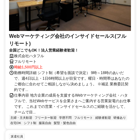
Webマーケティング会社のインサイドセールス(フル
リモート)
全国どこでもOK！法人営業経験者歓迎！
株式会社ハタフル
フルリモート
時給1,500円以上
勤務時間詳細 シフト制（希望を面談で決定） 9時～18時のあいだ
で、週4日以上・1日6時間以上が目安です。曜日・時間帯はあなたの
ご都合に合わせてご相談しながら決めましょう。 ※補足 業務委託契
約です...
仕事内容 地方企業の成長を支援するWebマーケティング会社・ハタ
フルで、当社Webサービスを企業さまへご案内する営業架電のお仕事
です。 これまでの営業・インサイドセールスのご経験を活かして、
チームで目...
主婦・主夫歓迎
フリーター歓迎
学歴不問
フルリモート
経験者歓迎
研修あり
在宅OK
シフト制
服装自由
髪型・髪色自由
派遣社員