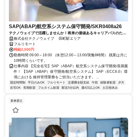
SAP(ABAP)航空系システム保守開発/SKR0408a26
テクノウェイブで活躍しませんか！将来の価値あるキャリアパスのため
の、長期的・安定的なサポートします
株式会社テクノウェイブ 田町駅エリア
フルリモート
時給2,500円
勤務時間 09:00～18:00 （休憩12:00～13:00/実働8時間） 残業は月に
10時間くらいです。
仕事内容 【完全在宅】SAP（ABAP）航空系システム保守開発/長期案
件！ 【SAP（ABAP）保守開発/航空系システム】 SAP（ECC6.0）環
境における 維持管理業務をご担当いただきます。 ...
固定時間制
平日のみOK
フルリモート
交通費全額支給
午前
経験者歓迎
夕方
在宅OK
長期歓迎
フルタイム歓迎
駅近5分以内
週4日以上OK
土日祝休み
業務委託