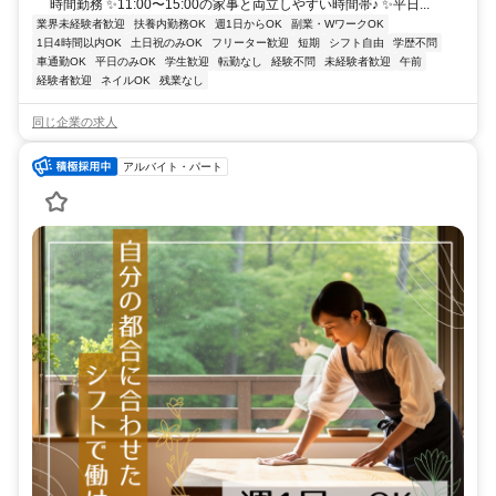
時間勤務 ✨11:00〜15:00の家事と両立しやすい時間帯♪ ✨平日...
業界未経験者歓迎
扶養内勤務OK
週1日からOK
副業・WワークOK
1日4時間以内OK
土日祝のみOK
フリーター歓迎
短期
シフト自由
学歴不問
車通勤OK
平日のみOK
学生歓迎
転勤なし
経験不問
未経験者歓迎
午前
経験者歓迎
ネイルOK
残業なし
同じ企業の求人
アルバイト・パート