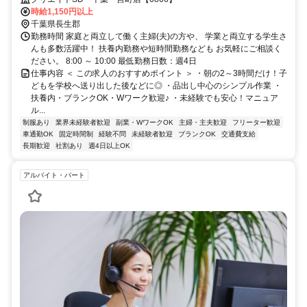
時給1,150円以上
千葉県長生郡
勤務時間 家庭と両立して働く主婦(夫)の方や、 学業と両立する学生さ
んも多数活躍中！ 扶養内勤務や短時間勤務なども お気軽にご相談く
ださい。 8:00 ～ 10:00 最低勤務日数：週4日
仕事内容 ＜ この求人のおすすめポイント ＞ ・朝の2～3時間だけ！子
どもを学校へ送り出した後などに◎ ・品出し中心のシンプル作業 ・
扶養内・ブランクOK・Wワーク歓迎♪ ・未経験でも安心！マニュア
ル...
制服あり
業界未経験者歓迎
副業・WワークOK
主婦・主夫歓迎
フリーター歓迎
車通勤OK
固定時間制
経験不問
未経験者歓迎
ブランクOK
交通費支給
長期歓迎
社割あり
週4日以上OK
アルバイト・パート