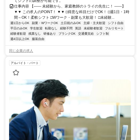
てシフトの調整が可能です。
仕事内容 【―― 未経験から、家庭教師のトライの先生に！ ――】
▼▼ この求人のPOINT！ ▼▼ □得意な科目だけでOK！ □週1日・1時
間～OK！柔軟シフト □Wワーク・副業も大歓迎！ □未経験...
週1日からOK
副業・WワークOK
土日祝のみOK
主婦・主夫歓迎
シフト自由
平日のみOK
学生歓迎
転勤なし
経験不問
英語
未経験者歓迎
フルリモート
経験者歓迎
残業なし
研修あり
ブランクOK
交通費支給
シフト制
週4日以上OK
服装自由
同じ企業の求人
アルバイト・パート