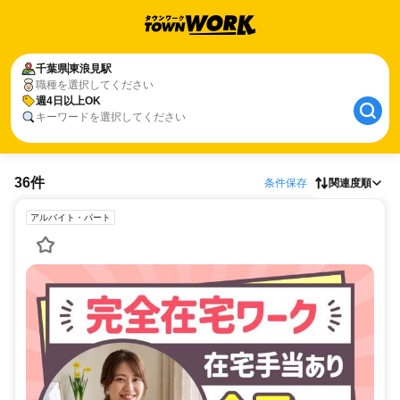
千葉県
東浪見駅
職種を選択してください
週4日以上OK
キーワードを選択してください
36件
条件保存
関連度順
アルバイト・パート