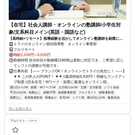
【在宅】社会人講師・オンラインの塾講師/小学生対
象/文系科目メイン(英語・国語など)
【高時給×リモート】指導経験を活かしてオンライン塾講師を副業に！
週1～OK！
トライのオンライン個別指導塾 オンライン事業部
フルリモート
時給1,430円～6,930円
勤務時間 担当科目や勤務曜日/時間は柔軟に対応でき、ご希望に応じ
てシフトの調整が可能です。
仕事内容 【―― ブランクOK！オンラインでトライの先生に！ ――】
▼▼ この求人のPOINT！ ▼▼ □最高時給6,930円！明確なランクアッ
プ制度 □完全在宅！Wワーク・副業に最適なオンライン指...
週1日からOK
副業・WワークOK
土日祝のみOK
主婦・主夫歓迎
シフト自由
平日のみOK
転勤なし
経験不問
未経験者歓迎
フルリモート
経験者歓迎
残業なし
有資格者歓迎
研修あり
在宅OK
シフト制
週4日以上OK
服装自由
同じ企業の求人
アルバイト・パート