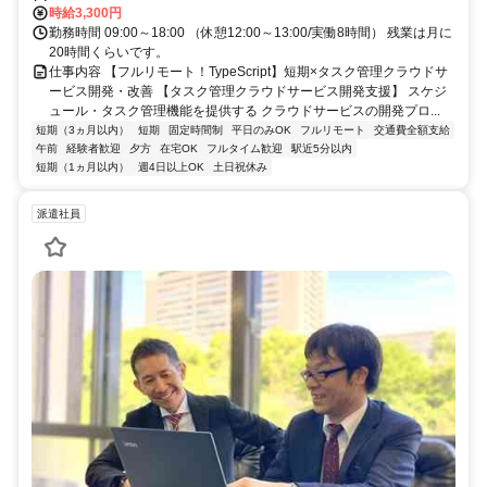
時給3,300円
勤務時間 09:00～18:00 （休憩12:00～13:00/実働8時間） 残業は月に
20時間くらいです。
仕事内容 【フルリモート！TypeScript】短期×タスク管理クラウドサ
ービス開発・改善 【タスク管理クラウドサービス開発支援】 スケジ
ュール・タスク管理機能を提供する クラウドサービスの開発プロ...
短期（3ヵ月以内）
短期
固定時間制
平日のみOK
フルリモート
交通費全額支給
午前
経験者歓迎
夕方
在宅OK
フルタイム歓迎
駅近5分以内
短期（1ヵ月以内）
週4日以上OK
土日祝休み
派遣社員