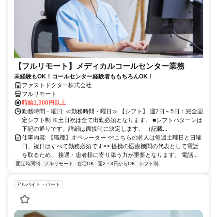
【フルリモート】メディカルコールセンター業務
未経験もOK！コールセンター経験者ももちろんOK！
ファストドクター株式会社
フルリモート
時給1,300円以上
勤務時間・曜日: ≪勤務時間・曜日≫ 【シフト】 週2日～5日：完全固
定シフト制 ※土日祝は全て出勤必須となります。ㅤ ■シフトパターンは
下記の通りです。詳細は面接時に決定します。 （記載...
仕事内容: 【職種】オペレーター <<こちらの求人は毎週土曜日と日曜
日、祝日はすべて勤務必須です>> 提携の医療機関の代表として電話
を取るため、 接遇・患者様に寄り添う力が重要となります。 電話...
固定時間制
フルリモート
在宅OK
週2・3日からOK
シフト制
アルバイト・パート