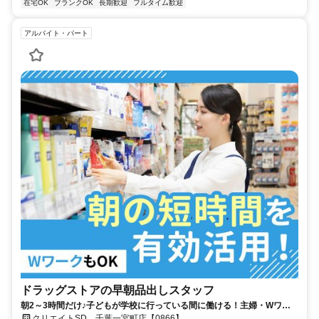
在宅OK
ブランクOK
長期歓迎
フルタイム歓迎
アルバイト・パート
ドラッグストアの早朝品出しスタッフ
朝2～3時間だけ♪子どもが学校に行っている間に働ける！主婦・Wワー
ク活躍中
クリエイトSD 千葉一宮町店【0866】