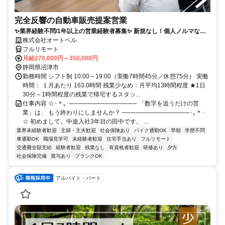
完全反響の自動車販売提案営業
✨業界経験不問/1年以上の営業経験者募集✨ 新規なし！個人ノルマな
し！残業も少なめでプライベートとの両立◎
株式会社オートベル
フルリモート
月給270,000円～350,000円
静岡県沼津市
勤務時間 シフト制 10:00～19:00（実働7時間45分／休憩75分） 実働
時間： １月あたり 163.0時間 残業少なめ：月平均13時間程度 ★1日
30分～1時間程度の残業で帰宅するスタッ...
仕事内容 ☆･＊｡･─────────────── 「数字を追うだけの営
業」は、 もう終わりにしませんか？ ───────────────･｡＊･
☆ 初めまして。中途入社3年目の田中です。 ...
業界未経験者歓迎
主婦・主夫歓迎
社会保険あり
バイク通勤OK
早朝
学歴不問
車通勤OK
職場見学可
未経験者歓迎
住宅手当あり
フルリモート
交通費全額支給
経験者歓迎
残業なし
有資格者歓迎
研修あり
夕方
社会保険完備
賞与あり
ブランクOK
アルバイト・パート