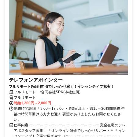
テレフォンアポインター
フルリモート(完全在宅)でしっかり稼ぐ！インセンティブ充実！
フルリモート *合同会社SRK(本社住所)
フルリモート
時給1,200円～2,000円
勤務時間詳細 ＊9:00～18：00 ・週3日以上 ・週15～30時間勤務 午
後の時間帯働ける方大歓迎！ 要望がありましたらお聞かせくださ
い。
仕事内容 ー・ー・ー・ー・ー・ー・ー・ー・ー・ー 完全在宅のテレ
アポスタッフ募集！ ＊オンライン研修でしっかりサポート＊ ＊イン
センティブも充実で稼ぎやすい＊ ー・ー・ー・ー・ー・ー・ー・