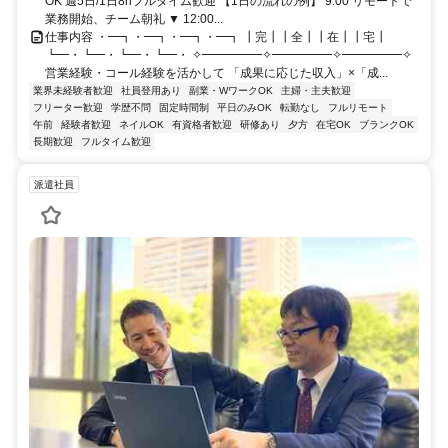
OK 週5日/1日8hフルタイム歓迎 【1日の流れの例】 9:00 リモートで
業務開始、チーム朝礼 ▼ 12:00...
仕事内容 ・━┓・━┓・━┓・━┓ ┃完┃┃全┃┃在┃┃宅┃
┗━・┗━・┗━・┗━・ ✧━━━━━✧━━━━━✧━━━━━✧
営業経験・コール経験を活かして 「成果に応じた収入」×「成...
業界未経験者歓迎
社員登用あり
副業・WワークOK
主婦・主夫歓迎
フリーター歓迎
学歴不問
固定時間制
平日のみOK
転勤なし
フルリモート
午前
経験者歓迎
ネイルOK
有資格者歓迎
研修あり
夕方
在宅OK
ブランクOK
長期歓迎
フルタイム歓迎
派遣社員