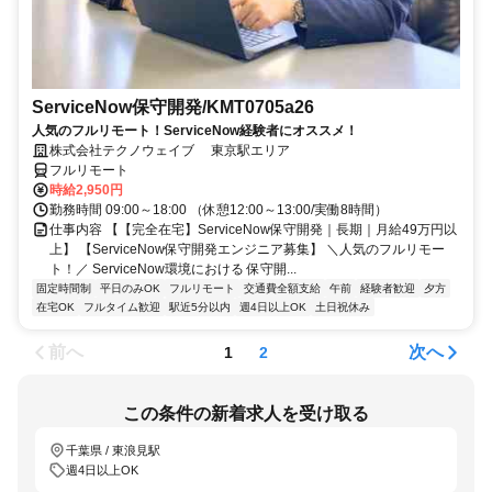
ServiceNow保守開発/KMT0705a26
人気のフルリモート！ServiceNow経験者にオススメ！
株式会社テクノウェイブ 東京駅エリア
フルリモート
時給2,950円
勤務時間 09:00～18:00 （休憩12:00～13:00/実働8時間）
仕事内容 【【完全在宅】ServiceNow保守開発｜長期｜月給49万円以
上】 【ServiceNow保守開発エンジニア募集】 ＼人気のフルリモー
ト！／ ServiceNow環境における 保守開...
固定時間制
平日のみOK
フルリモート
交通費全額支給
午前
経験者歓迎
夕方
在宅OK
フルタイム歓迎
駅近5分以内
週4日以上OK
土日祝休み
前へ
次へ
1
2
この条件の新着求人を受け取る
千葉県 / 東浪見駅
週4日以上OK