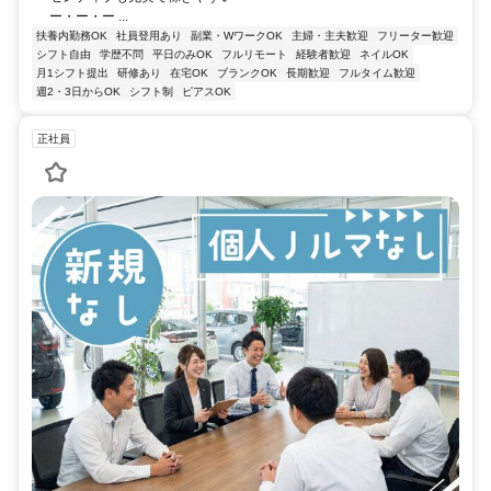
ー・ー・ー ...
扶養内勤務OK
社員登用あり
副業・WワークOK
主婦・主夫歓迎
フリーター歓迎
シフト自由
学歴不問
平日のみOK
フルリモート
経験者歓迎
ネイルOK
月1シフト提出
研修あり
在宅OK
ブランクOK
長期歓迎
フルタイム歓迎
週2・3日からOK
シフト制
ピアスOK
正社員