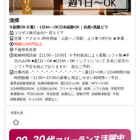
清掃
※副業OK※週1・1日4h～OK◎未経験OK｜自然×高級ビラ
ココザス株式会社/一宮エリア
交通・アクセス JR外房線「上総一ノ宮駅」より車で約7分 ★車通勤
OK！
時給1,200円以上
千葉県長生郡
勤務時間詳細 【11:00～15:00】 ※予約状況により変動 シフト制 ■平
日のみOK ■週1日～OK ■1日4h～OK ✨シフトについて 月末に翌月の
シフト予定を組んでおりますが、 急なご予約...
仕事内容 - * - * - * - * - * - * - * - * - * - * - * ✨週1日〜OK／1日4時間の短
時間勤務 ✨11:00〜15:00の家事と両立しやすい時間帯♪ ✨平日...
業界未経験者歓迎
扶養内勤務OK
週1日からOK
副業・WワークOK
1日4時間以内OK
土日祝のみOK
フリーター歓迎
短期
シフト自由
学歴不問
車通勤OK
平日のみOK
学生歓迎
転勤なし
経験不問
未経験者歓迎
午前
経験者歓迎
ネイルOK
残業なし
派遣社員