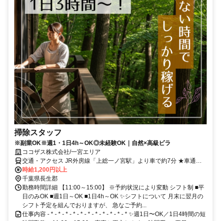
掃除スタッフ
※副業OK※週1・1日4h～OK◎未経験OK｜自然×高級ビラ
ココザス株式会社/一宮エリア
交通・アクセス JR外房線「上総一ノ宮駅」より車で約7分 ★車通勤
OK！
時給1,200円以上
千葉県長生郡
勤務時間詳細 【11:00～15:00】 ※予約状況により変動 シフト制 ■平
日のみOK ■週1日～OK ■1日4h～OK ✨シフトについて 月末に翌月の
シフト予定を組んでおりますが、 急なご予約...
仕事内容 - * - * - * - * - * - * - * - * - * - * - * ✨週1日〜OK／1日4時間の短