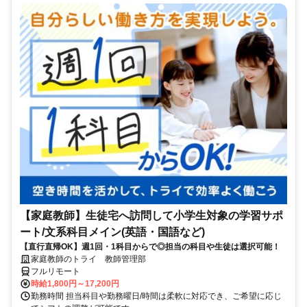
【家庭教師】生徒宅へ訪問して小学生対象の学習サポ
ート/文系科目メイン(英語・国語など)
【直行直帰OK】週1回・1科目からで◎担当の科目や生徒は選択可能！
家庭教師のトライ 教師管理部
フルリモート
時給1,800円～17,200円
勤務時間 担当科目や勤務曜日/時間は柔軟に対応でき、ご希望に応じ