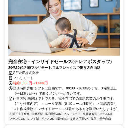
完全在宅・インサイドセールス(テレアポスタッフ)
20代30代活躍/フルリモート/フルフレックスで働き方自由◎
GENNE株式会社
フルリモート
時給1,300円～1,600円
勤務時間詳細 シフトは自由です。 09:00〜18:00のうち、3時間以上
（平日週3日〜）で働くメンバーが多いです。
仕事内容 未経験でもできる、完全在宅での電話営業のお仕事です。
【主な仕事内容】 ・コール業務（8-10コール/1時間） ・電話営業リ
スト作成業務 インサイドセールス経験のある方は歓迎いたしますが...
主婦・主夫歓迎
学歴不問
即日勤務OK
フルリモート
経験者歓迎
ネイルOK
ブランクOK
シフト制
ピアスOK
服装自由
友達と応募OK
髪型・髪色自由