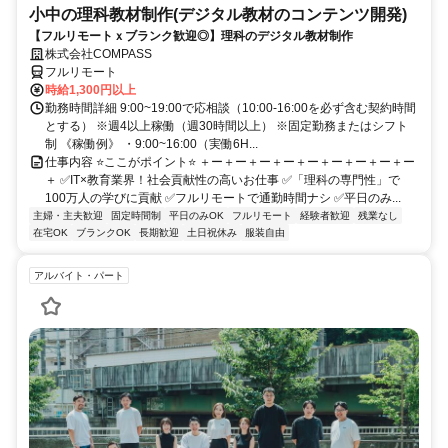
小中の理科教材制作(デジタル教材のコンテンツ開発)
【フルリモートｘブランク歓迎◎】理科のデジタル教材制作
株式会社COMPASS
フルリモート
時給1,300円以上
勤務時間詳細 9:00~19:00で応相談（10:00-16:00を必ず含む契約時間
とする） ※週4以上稼働（週30時間以上） ※固定勤務またはシフト
制 《稼働例》 ・9:00~16:00（実働6H...
仕事内容 ⭐ここがポイント⭐ ＋ー＋ー＋ー＋ー＋ー＋ー＋ー＋ー＋ー
＋ ✅IT×教育業界！社会貢献性の高いお仕事 ✅「理科の専門性」で
100万人の学びに貢献 ✅フルリモートで通勤時間ナシ ✅平日のみ...
主婦・主夫歓迎
固定時間制
平日のみOK
フルリモート
経験者歓迎
残業なし
在宅OK
ブランクOK
長期歓迎
土日祝休み
服装自由
アルバイト・パート