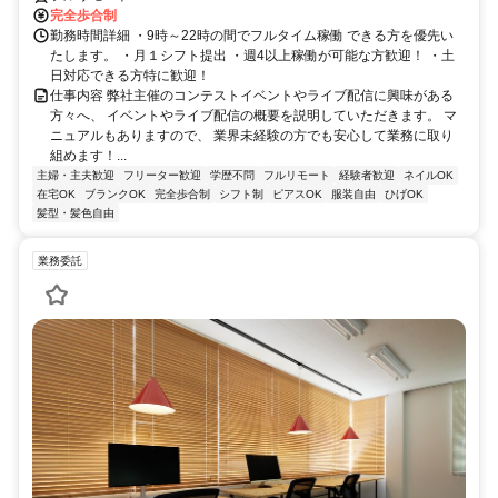
完全歩合制
勤務時間詳細 ・9時～22時の間でフルタイム稼働 できる方を優先い
たします。 ・月１シフト提出 ・週4以上稼働が可能な方歓迎！ ・土
日対応できる方特に歓迎！
仕事内容 弊社主催のコンテストイベントやライブ配信に興味がある
方々へ、 イベントやライブ配信の概要を説明していただきます。 マ
ニュアルもありますので、 業界未経験の方でも安心して業務に取り
組めます！...
主婦・主夫歓迎
フリーター歓迎
学歴不問
フルリモート
経験者歓迎
ネイルOK
在宅OK
ブランクOK
完全歩合制
シフト制
ピアスOK
服装自由
ひげOK
髪型・髪色自由
業務委託