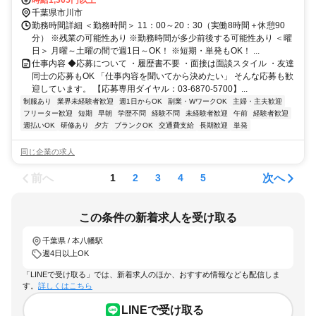
千葉県市川市
勤務時間詳細 ＜勤務時間＞ 11：00～20：30（実働8時間＋休憩90
分） ※残業の可能性あり ※勤務時間が多少前後する可能性あり ＜曜
日＞ 月曜～土曜の間で週1日～OK！ ※短期・単発もOK！ ...
仕事内容 ◆応募について ・履歴書不要 ・面接は面談スタイル ・友達
同士の応募もOK 「仕事内容を聞いてから決めたい」 そんな応募も歓
迎しています。 【応募専用ダイヤル：03-6870-5700】...
制服あり
業界未経験者歓迎
週1日からOK
副業・WワークOK
主婦・主夫歓迎
フリーター歓迎
短期
早朝
学歴不問
経験不問
未経験者歓迎
午前
経験者歓迎
週払いOK
研修あり
夕方
ブランクOK
交通費支給
長期歓迎
単発
同じ企業の求人
前へ
次へ
1
2
3
4
5
この条件の新着求人を受け取る
千葉県 / 本八幡駅
週4日以上OK
「LINEで受け取る」では、新着求人のほか、おすすめ情報なども配信しま
す。
詳しくはこちら
LINEで受け取る