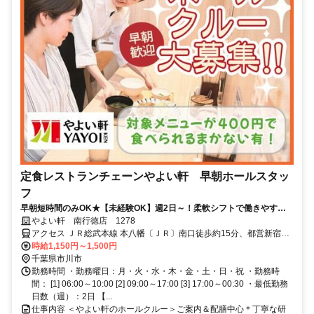
定食レストランチェーンやよい軒 早朝ホールスタッ
フ
早朝短時間のみOK★【未経験OK】週2日～！柔軟シフトで働きやす
い！学校・家事との両立◎＜オンライン面接実施中＞
やよい軒 南行徳店 1278
アクセス ＪＲ総武本線 本八幡〔ＪＲ〕南口徒歩約15分、都営新宿線
本八幡〔新宿線〕A2口徒歩約17分、京成本線 鬼越徒歩約17分 南行徳
時給1,150円～1,500円
駅南口より徒歩1分
千葉県市川市
勤務時間 ・勤務曜日：月・火・水・木・金・土・日・祝 ・勤務時
間： [1] 06:00～10:00 [2] 09:00～17:00 [3] 17:00～00:30 ・最低勤務
日数（週）：2日 【...
仕事内容 ＜やよい軒のホールクルー＞ご案内＆配膳中心＊丁寧な研