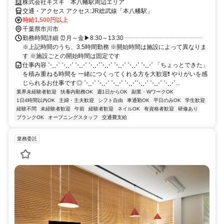
株式会社キズキ 本八幡駅周辺エリア
交通・アクセス アクセス:JR総武線「本八幡駅」
時給1,500円以上
千葉県市川市
勤務時間詳細 ⏰月～金▶8:30～13:30 ┈┈┈┈┈┈┈┈┈┈┈┈┈
※上記時間のうち、3.5時間勤務 ※開始時間は施設によって異なりま
す ※施設ごとの開始時間は固定です
仕事内容 ⋱⋰ ⋱⋰ ⋱⋰ ⋱⋰⋱⋰ ⋱⋰ ⋱⋰ ⋱⋰ 「ちょっとできた」
を積み重ねる時間を 一緒につくってくれる方を大歓迎❗ やりがいを感
じられるお仕事です◎ ⋱⋰ ⋱⋰ ⋱⋰ ⋱⋰⋱⋰ ⋱⋰ ⋱⋰...
業界未経験者歓迎
扶養内勤務OK
週1日からOK
副業・WワークOK
1日4時間以内OK
主婦・主夫歓迎
シフト自由
車通勤OK
平日のみOK
学生歓迎
経験不問
未経験者歓迎
午前
経験者歓迎
ネイルOK
有資格者歓迎
研修あり
ブランクOK
オープニングスタッフ
交通費支給
業務委託