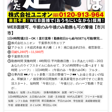
WEB面接可、午前のみ午後のみ勤務も可の警備【市川
市】
1日4時間/週2日～OK！直行直帰！勤務初日から給与GETも可能/寮完備
＆携帯貸与♪
株式会社ユニオン 千葉県市川市エリア
アクセス ＪＲ総武本線 本八幡〔ＪＲ〕南口徒歩約15分、都営新宿線
本八幡〔新宿線〕A2口徒歩約17分、京成本線 鬼越徒歩約17分 千葉県
日給5,280円～11,580円
市川市エリア（市川駅、市川大野駅、市川塩浜駅、市川真間駅、大町
千葉県市川市
駅、鬼越駅、北国分駅等）
勤務時間 実働時間：4時間/日 平均勤務日数：1ヶ月あたり8日～20日
あなたのライフスタイルに合わせて、3つの時間帯から選べます！ 短
時間（ハーフ）：1日4時間～（午前のみ・午後のみOK） フルタ...
仕事内容 ■■メリット多数！注目の警備ワーク■■ ＼お金と住まいの悩
み、即解決！／ 個室寮30日間無料！家具家電付きの1Rですぐに新生
活スタート。 短時間 「午前だけ」「午後だけ」のハーフ勤務！予定
が...
制服あり
短期（3ヵ月以内）
扶養内勤務OK
副業・WワークOK
1日4時間以内OK
土日祝のみOK
主婦・主夫歓迎
60代も応募可
フリーター歓迎
短期
シフト自由
学歴不問
即日勤務OK
平日のみOK
学生歓迎
未経験者歓迎
午前
経験者歓迎
ネイルOK
即日払いOK