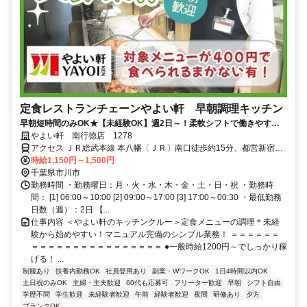
定食レストランチェーンやよい軒 早朝調理キッチン
早朝短時間のみOK★【未経験OK】週2日～！柔軟シフトで働きやす
い！学校・家事との両立◎＜オンライン面接実施中＞
やよい軒 南行徳店 1278
アクセス ＪＲ総武本線 本八幡〔ＪＲ〕南口徒歩約15分、都営新宿線
本八幡〔新宿線〕A2口徒歩約17分、京成本線 鬼越徒歩約17分 南行徳
時給1,150円～1,500円
駅南口より徒歩1分
千葉県市川市
勤務時間 ・勤務曜日：月・火・水・木・金・土・日・祝 ・勤務時
間： [1] 06:00～10:00 [2] 09:00～17:00 [3] 17:00～00:30 ・最低勤務
日数（週）：2日 【...
仕事内容 ＜やよい軒のキッチンクルー＞定食メニューの調理＊未経
験から始めやすい！マニュアル完備のシンプル業務！ ＝＝＝＝＝＝
＝＝＝＝＝＝＝＝＝＝＝＝＝＝＝＝ ●一般時給1200円～でしっかり稼
げる！ ...
制服あり
扶養内勤務OK
社員登用あり
副業・WワークOK
1日4時間以内OK
土日祝のみOK
主婦・主夫歓迎
60代も応募可
フリーター歓迎
早朝
シフト自由
学歴不問
学生歓迎
未経験者歓迎
午前
経験者歓迎
夜間
研修あり
夕方
ブランクOK