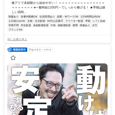
修アリで未経験から始めやすい！ ＝＝＝＝＝＝＝＝＝＝＝＝＝＝＝
＝＝＝＝＝＝＝ ●一般時給1200円～でしっかり稼げる！ ★早朝は嬉
しい高時...
制服あり
扶養内勤務OK
社員登用あり
副業・WワークOK
1日4時間以内OK
土日祝のみOK
主婦・主夫歓迎
60代も応募可
フリーター歓迎
早朝
シフト自由
学歴不問
学生歓迎
未経験者歓迎
午前
経験者歓迎
夜間
研修あり
夕方
ブランクOK
同じ企業の求人
アルバイト・パート