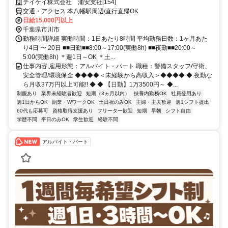
テイケイ株式会社 浦安支社[154]
交通・アクセス 本八幡駅周辺/直行直帰OK
日給15,000円以上
千葉県市川市
勤務時間詳細 実働時間：1日あたり8時間 平均勤務日数：1ヶ月あた
り4日 〜 20日 ■■日勤■■8:00～17:00(実働8h) ■■夜勤■■20:00～
5:00(実働8h) ＊週1日～OK ＊土...
仕事内容 雇用形態：アルバイト・パート 職種：警備スタッフ/守衛、
安全管理/環境保全 ◆◆◆◆＜未経験から高収入＞◆◆◆◆ ◆ 夜勤な
ら月収37万円以上可能!! ◆ ◆ 【日勤】1万3500円～ ◆...
制服あり
業界未経験者歓迎
短期（3ヵ月以内）
扶養内勤務OK
社員登用あり
週1日からOK
副業・WワークOK
土日祝のみOK
主婦・主夫歓迎
週1シフト提出
60代も応募可
資格取得支援あり
フリーター歓迎
短期
早朝
シフト自由
学歴不問
平日のみOK
学生歓迎
経験不問
アルバイト・パート