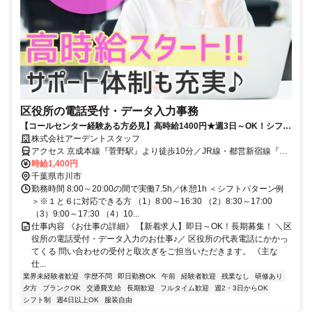
区役所の電話受付・データ入力事務
【コールセンター経験ある方必見】高時給1400円★週3日～OK！シフト
制＆基本残業なし♪服装自由！
株式会社アーデントスタッフ
アクセス 京成本線『菅野駅』より徒歩10分／JR線・都営新宿線『本
八幡駅』より徒歩15分
時給1,400円
千葉県市川市
勤務時間 8:00～20:00の間で実働7.5h／休憩1h ＜シフトパターン例
＞※１と６に対応できる方 （1）8:00～16:30 （2）8:30～17:00
（3）9:00～17:30 （4）10...
仕事内容 《お仕事の詳細》 【新着求人】即日～OK！長期募集！ ＼区
役所の電話受付・データ入力のお仕事♪／ 区役所の代表電話にかかっ
てくる 問い合わせの受付と取次ぎをご担当いただきます。 《主な
仕...
業界未経験者歓迎
学歴不問
即日勤務OK
午前
経験者歓迎
残業なし
研修あり
夕方
ブランクOK
交通費支給
長期歓迎
フルタイム歓迎
週2・3日からOK
シフト制
週4日以上OK
服装自由