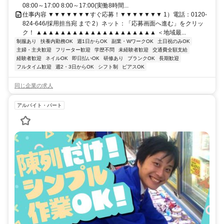
08:00～17:00 8:00～17:00(実働8時間...
仕事内容 ▼▼▼▼▼▼▼すぐ応募！▼▼▼▼▼▼▼ 1）電話：0120-
824-646/採用担当宛 まで 2）ネット：「応募画面へ進む」をクリッ
ク！ ▲▲▲▲▲▲▲▲▲▲▲▲▲▲▲▲▲▲▲▲ ＜地域最...
制服あり
扶養内勤務OK
週1日からOK
副業・WワークOK
土日祝のみOK
主婦・主夫歓迎
フリーター歓迎
学歴不問
未経験者歓迎
交通費全額支給
経験者歓迎
ネイルOK
即日払いOK
研修あり
ブランクOK
長期歓迎
フルタイム歓迎
週2・3日からOK
シフト制
ピアスOK
同じ企業の求人
アルバイト・パート