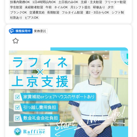
扶養内勤務OK
1日4時間以内OK
土日祝のみOK
主婦・主夫歓迎
フリーター歓迎
学生歓迎
未経験者歓迎
午前
ネイルOK
月1シフト提出
研修あり
夕方
ブランクOK
交通費支給
長期歓迎
フルタイム歓迎
週2・3日からOK
シフト制
社割あり
ピアスOK
業務委託