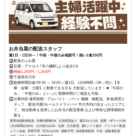
お弁当屋の配送スタッフ
週1日・1日3h～！午前・午後のみ相談可！賄い1食250円
配食のふれ愛
交通・アクセス ｢本八幡駅｣より徒歩1分
時給1,200円～1,250円
千葉県市川市
勤務時間詳細 09:30 ～ 18:00 ✅週1日、1日6時間～OK ✅特に【木
曜・金曜・土曜】に勤務できる方を 大歓迎しています！ ■「午前の
み」「午後のみ」といった 勤務時間のご相談も可能...
仕事内容 雇用形態：アルバイト・パート 職種：輸配送、飲食調理ス
タッフ、配送/宅配/セールスドライバー 市川市内の決まったエリアに
て、 軽自動車を使用したお弁当の配送業務 および簡単な調理補助作
業を...
業界未経験者歓迎
扶養内勤務OK
社員登用あり
週1日からOK
副業・WワークOK
1日4時間以内OK
土日祝のみOK
主婦・主夫歓迎
週1シフト提出
フリーター歓迎
シフト自由
学歴不問
平日のみOK
経験不問
未経験者歓迎
午前
経験者歓迎