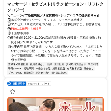
マッサージ・セラピスト(リラクゼーション・リフレク
ソロジー)
＼ニューライフ応援制度／★家賃補助orシェアハウスの提供あり★引越
費用負担 新しい地で新しい人生を♪
株式会社ボディワーク ラフィネ シャポー本八幡店
アクセス ＪＲ総武本線 本八幡〔ＪＲ〕北口徒歩約1分、都営新宿線
本八幡〔新宿線〕A2口徒歩約2分、京成本線 京成八幡出口3徒歩約5
時給1,926円～4,068円
分 最寄駅：本八幡駅
千葉県市川市
勤務時間 10:00～21:00の店舗営業時間内で週3日～応相談 ※働く時
間を自分で選ぶことが可能です
仕事内容 仕事内容詳細 「いろんな街で働いてみたい」 「上京はした
いけどお金が心配…」 そんな一歩を踏み出せなかった方が「ニュー
ライフ応援制度」を活用して新たな人生を切り拓いています。 青森
県や長野県...
業界未経験者歓迎
社員登用あり
主婦・主夫歓迎
資格取得支援あり
学歴不問
平日のみOK
経験不問
未経験者歓迎
経験者歓迎
有資格者歓迎
研修あり
ブランクOK
長期歓迎
駅近5分以内
週4日以上OK
アルバイト・パート