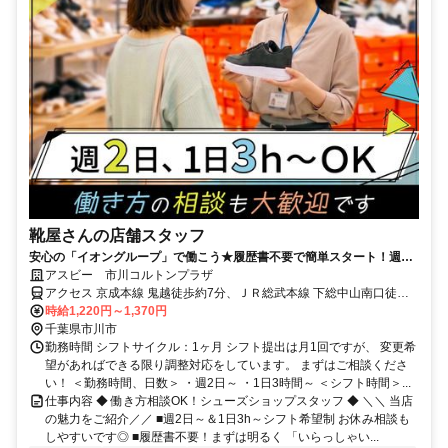
靴屋さんの店舗スタッフ
安心の「イオングループ」で働こう★履歴書不要で簡単スタート！週2
日～＆1日3h～ライフスタイルに合わせて無理なく勤務OK
アスビー 市川コルトンプラザ
アクセス 京成本線 鬼越徒歩約7分、ＪＲ総武本線 下総中山南口徒歩
約10分、ＪＲ総武本線 本八幡〔ＪＲ〕南口徒歩約14分 「鬼越」駅よ
時給1,220円～1,370円
り徒歩7分
千葉県市川市
勤務時間 シフトサイクル：1ヶ月 シフト提出は月1回ですが、 変更希
望があればできる限り調整対応をしています。 まずはご相談くださ
い！ ＜勤務時間、日数＞ ・週2日～ ・1日3時間～ ＜シフト時間＞...
仕事内容 ◆ 働き方相談OK！シューズショップスタッフ ◆ ＼＼ 当店
の魅力をご紹介／／ ■週2日～＆1日3h～シフト希望制 お休み相談も
しやすいです◎ ■履歴書不要！まずは明るく 「いらっしゃい...