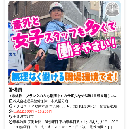
警備員
＜未経験・ブランクの方も活躍中＞力仕事少なめ◎週1日可＆嬉しい日
給日払い♪入社祝い金3万円支給◎
株式会社渥美警備保障 本八幡分所
アクセス ＪＲ総武本線 本八幡〔ＪＲ〕北口徒歩約2分、都営新宿線
本八幡〔新宿線〕A4a口徒歩約3分、京成本線 京成八幡出口3徒歩約4
日給12,000円～16,200円
分
千葉県市川市
勤務時間 実働時間：8時間/日 平均勤務日数：1ヶ月あたり4日～20日
・勤務曜日：月・火・水・木・金・土・日・祝 ・勤務時間： [1]