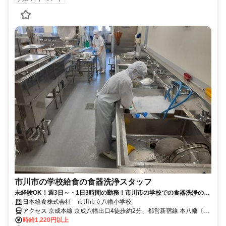
市川市の学校給食の食器洗浄スタッフ
未経験OK！週3日～・1日3時間の勤務！市川市の学校での食器洗浄のお
仕事！
日本給食株式会社 市川市立八幡小学校
アクセス 京成本線 京成八幡出口4徒歩約2分、都営新宿線 本八幡〔新
宿線〕A6口徒歩約3分、ＪＲ総武本線 本八幡〔ＪＲ〕北口徒歩約7分
時給1,220円以上