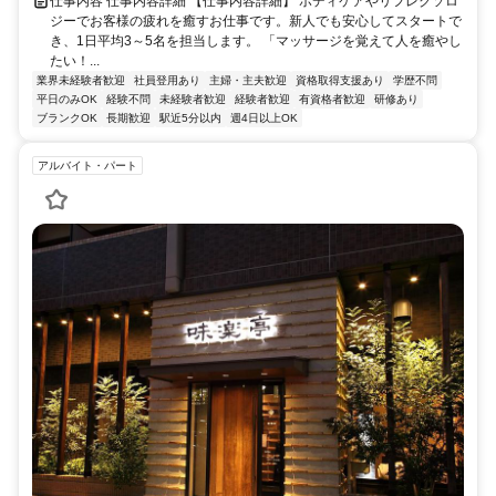
仕事内容 仕事内容詳細 【仕事内容詳細】 ボディケアやリフレクソロ
ジーでお客様の疲れを癒すお仕事です。新人でも安心してスタートで
き、1日平均3～5名を担当します。 「マッサージを覚えて人を癒やし
たい！...
業界未経験者歓迎
社員登用あり
主婦・主夫歓迎
資格取得支援あり
学歴不問
平日のみOK
経験不問
未経験者歓迎
経験者歓迎
有資格者歓迎
研修あり
ブランクOK
長期歓迎
駅近5分以内
週4日以上OK
アルバイト・パート