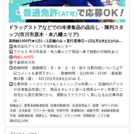
ドラッグストアなどでの冷凍食品の品出し・陳列スタ
ッフ(市川市原木・本八幡エリア)
高時給1400円★1日1～2店舗のみ＜直行直帰◎＞(日)(月)(水)(土)のみ！
15時退勤OK♪Wワーク・扶養内OK！家事や育児との両立応援
株式会社アイスコ 千葉物流センター
アクセス 市川市原木・本八幡エリア周辺へ車で移動の可能性あり
時給1,400円
千葉県市川市
勤務時間 ・勤務曜日：月・水・土・日・祝※ 注釈内容については下
記コメントを参照下さい。 ・勤務時間： [1] 09:00～15:00 ・最低勤
務日数（週）：4日 (日)(月)(水)(土)のみ【...
仕事内容 ＜＜コツコツ×もくもくシンプル作業♪＞＞ 店舗内のアイス
や冷凍食品売場にて、 商品をキレイに並べる簡単ルーチン作業◎ ご
自宅から直行直帰だから、通勤もラクラク◎ ＼ 気になるお仕事内容
は...
制服あり
業界未経験者歓迎
扶養内勤務OK
社員登用あり
副業・WワークOK
主婦・主夫歓迎
フリーター歓迎
学歴不問
車通勤OK
経験不問
未経験者歓迎
午前
経験者歓迎
残業なし
研修あり
ブランクOK
長期歓迎
シフト制
週4日以上OK
アルバイト・パート