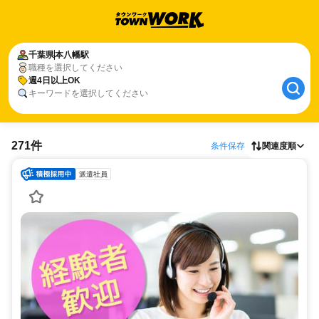
千葉県
本八幡駅
職種を選択してください
週4日以上OK
キーワードを選択してください
271件
条件保存
関連度順
派遣社員