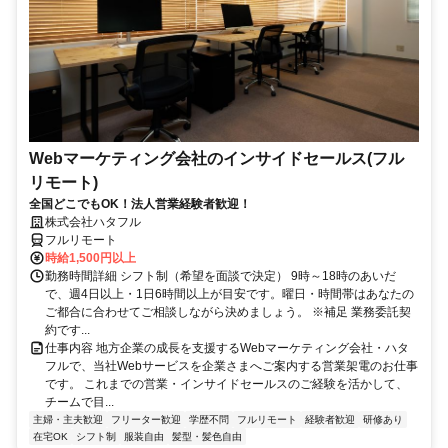
Webマーケティング会社のインサイドセールス(フル
リモート)
全国どこでもOK！法人営業経験者歓迎！
株式会社ハタフル
フルリモート
時給1,500円以上
勤務時間詳細 シフト制（希望を面談で決定） 9時～18時のあいだ
で、週4日以上・1日6時間以上が目安です。曜日・時間帯はあなたの
ご都合に合わせてご相談しながら決めましょう。 ※補足 業務委託契
約です...
仕事内容 地方企業の成長を支援するWebマーケティング会社・ハタ
フルで、当社Webサービスを企業さまへご案内する営業架電のお仕事
です。 これまでの営業・インサイドセールスのご経験を活かして、
チームで目...
主婦・主夫歓迎
フリーター歓迎
学歴不問
フルリモート
経験者歓迎
研修あり
在宅OK
シフト制
服装自由
髪型・髪色自由