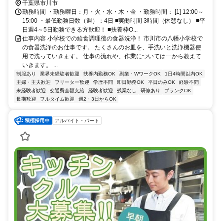
千葉県市川市
勤務時間 ・勤務曜日：月・火・水・木・金 ・勤務時間： [1] 12:00～
15:00 ・最低勤務日数（週）：4日 ■実働時間 3時間（休憩なし） ■平
日週4～5日勤務できる方歓迎！ ■扶養枠O...
仕事内容 小学校での給食調理後の食器洗浄！ 市川市の八幡小学校で
の食器洗浄のお仕事です。 たくさんのお皿を、手洗いと洗浄機器使
用で洗っていきます。 仕事の流れや、作業については一から教えて
いきます。 ...
制服あり
業界未経験者歓迎
扶養内勤務OK
副業・WワークOK
1日4時間以内OK
主婦・主夫歓迎
フリーター歓迎
学歴不問
即日勤務OK
平日のみOK
経験不問
未経験者歓迎
交通費全額支給
経験者歓迎
残業なし
研修あり
ブランクOK
長期歓迎
フルタイム歓迎
週2・3日からOK
アルバイト・パート