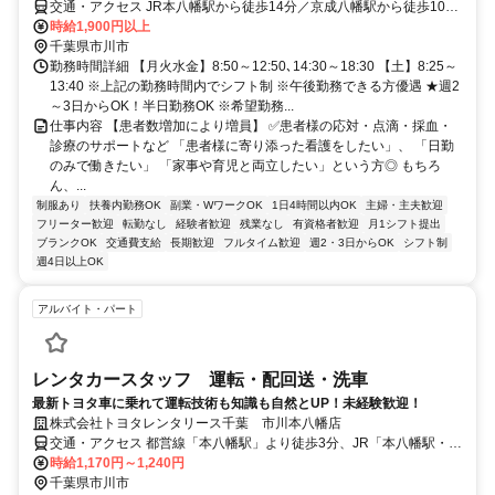
交通・アクセス JR本八幡駅から徒歩14分／京成八幡駅から徒歩10分
(自転車通勤可能/駐輪場あり)
時給1,900円以上
千葉県市川市
勤務時間詳細 【月火水金】8:50～12:50､14:30～18:30 【土】8:25～
13:40 ※上記の勤務時間内でシフト制 ※午後勤務できる方優遇 ★週2
～3日からOK！半日勤務OK ※希望勤務...
仕事内容 【患者数増加により増員】 ✅患者様の応対・点滴・採血・
診療のサポートなど 「患者様に寄り添った看護をしたい」、 「日勤
のみで働きたい」 「家事や育児と両立したい」という方◎ もちろ
ん、...
制服あり
扶養内勤務OK
副業・WワークOK
1日4時間以内OK
主婦・主夫歓迎
フリーター歓迎
転勤なし
経験者歓迎
残業なし
有資格者歓迎
月1シフト提出
ブランクOK
交通費支給
長期歓迎
フルタイム歓迎
週2・3日からOK
シフト制
週4日以上OK
アルバイト・パート
レンタカースタッフ 運転・配回送・洗車
最新トヨタ車に乗れて運転技術も知識も自然とUP！未経験歓迎！
株式会社トヨタレンタリース千葉 市川本八幡店
交通・アクセス 都営線「本八幡駅」より徒歩3分、JR「本八幡駅・京
成八幡駅」より徒歩6分
時給1,170円～1,240円
千葉県市川市