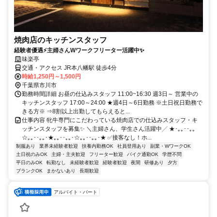
焼肉店のキッチンスタッフ
経験者優遇⚡主婦さんWワークフリーター活躍中✨
味楽亭
交通・アクセス JR本八幡駅 徒歩4分
時給1,250円～1,500円
千葉県市川市
勤務時間詳細 お昼の仕込みスタッフ 11:00~16:30 週3日～ 営業中の
キッチンスタッフ 17:00～24:00 ★週4日～6日勤務 ※土日祝日勤務で
きる方※ ⇒8割以上出勤してもらえると...
仕事内容 牝牛専門にこだわっている焼肉店での仕込みスタッフ・キ
ッチンスタッフを募集✨ ＼主婦さん、学生さん活躍中╱ ★･｡｡･･｡｡
☆｡｡･･｡｡･★｡｡･･｡｡･☆｡｡･･｡｡･★ ✅接客なし！ホ...
制服あり
業界未経験者歓迎
扶養内勤務OK
社員登用あり
副業・WワークOK
土日祝のみOK
主婦・主夫歓迎
フリーター歓迎
バイク通勤OK
学歴不問
平日のみOK
転勤なし
未経験者歓迎
経験者歓迎
夜間
研修あり
夕方
ブランクOK
まかないあり
長期歓迎
アルバイト・パート