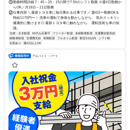
勤務時間詳細 7：45～20：15の間で7.5hのシフト勤務 ※週4日勤務か
らOK／月18日～21日勤務
仕事内容 ＼最新トヨタ車に毎日乗れる仕事です／ 週4日〜勤務OK＆
時給1170円〜！ 洗車や運転で身体を動かしながら、 気分スッキリ♪
健康的に働けます◎ 最新トヨタ車に触れながら、 運転技術も車の知
識...
主婦・主夫歓迎
60代も応募可
フリーター歓迎
未経験者歓迎
交通費全額支給
経験者歓迎
交通費支給
長期歓迎
フルタイム歓迎
駅近5分以内
シフト制
社割あり
週4日以上OK
アルバイト・パート