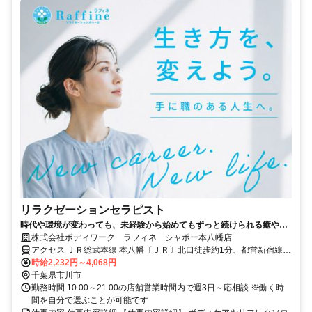
リラクゼーションセラピスト
時代や環境が変わっても、未経験から始めてもずっと続けられる癒やし
の仕事。手に職を身につけて、生き方を変えよう。
株式会社ボディワーク ラフィネ シャポー本八幡店
アクセス ＪＲ総武本線 本八幡〔ＪＲ〕北口徒歩約1分、都営新宿線
本八幡〔新宿線〕A2口徒歩約2分、京成本線 京成八幡出口3徒歩約5
時給2,232円～4,068円
分 最寄駅：本八幡駅
千葉県市川市
勤務時間 10:00～21:00の店舗営業時間内で週3日～応相談 ※働く時
間を自分で選ぶことが可能です