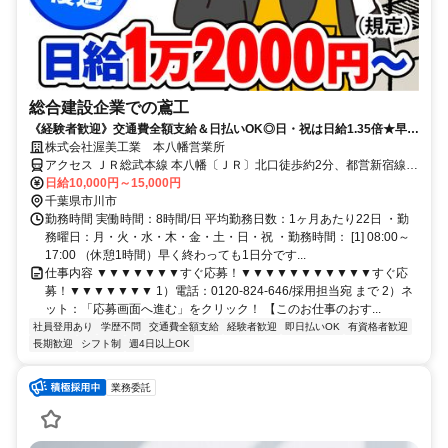
総合建設企業での鳶工
《経験者歓迎》交通費全額支給＆日払いOK◎日・祝は日給1.35倍★早く
現場が終わっても日給保証♪入社祝い金3万円支給◎
株式会社渥美工業 本八幡営業所
アクセス ＪＲ総武本線 本八幡〔ＪＲ〕北口徒歩約2分、都営新宿線
本八幡〔新宿線〕A4a口徒歩約3分、京成本線 京成八幡出口3徒歩約4
日給10,000円～15,000円
分
千葉県市川市
勤務時間 実働時間：8時間/日 平均勤務日数：1ヶ月あたり22日 ・勤
務曜日：月・火・水・木・金・土・日・祝 ・勤務時間： [1] 08:00～
17:00 （休憩1時間）早く終わっても1日分です...
仕事内容 ▼▼▼▼▼▼▼すぐ応募！▼▼▼▼▼▼▼▼▼▼▼すぐ応
募！▼▼▼▼▼▼▼ 1）電話：0120-824-646/採用担当宛 まで 2）ネ
ット：「応募画面へ進む」をクリック！ 【このお仕事のおす...
社員登用あり
学歴不問
交通費全額支給
経験者歓迎
即日払いOK
有資格者歓迎
長期歓迎
シフト制
週4日以上OK
業務委託