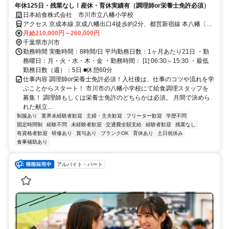
年休125日・残業なし！産休・育休実績有（調理師or栄養士免許必須）
日本給食株式会社 市川市立八幡小学校
アクセス 京成本線 京成八幡出口4徒歩約2分、都営新宿線 本八幡〔新
宿線〕A6口徒歩約3分、ＪＲ総武本線 本八幡〔ＪＲ〕北口徒歩約7分
月給210,000円～260,000円
千葉県市川市
勤務時間 実働時間：8時間/日 平均勤務日数：1ヶ月あたり21日 ・勤
務曜日：月・火・水・木・金 ・勤務時間： [1] 06:30～15:30 ・最低
勤務日数（週）：5日 ■休憩60分
仕事内容 調理師or栄養士免許必須！入社後は、仕事のコツや流れを学
ぶことからスタート！ 市川市の八幡小学校にて給食調理スタッフを
募集！ 調理師もしくは栄養士免許のどちらかは必須。 月間で決めら
れた献立...
制服あり
業界未経験者歓迎
主婦・主夫歓迎
フリーター歓迎
学歴不問
固定時間制
経験不問
未経験者歓迎
交通費全額支給
経験者歓迎
残業なし
有資格者歓迎
研修あり
賞与あり
ブランクOK
育休あり
土日祝休み
食事補助あり
アルバイト・パート