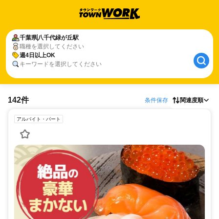
千葉県
八千代緑が丘駅
職種を選択してください
週4日以上OK
キーワードを選択してください
142件
条件保存
関連度順
アルバイト・パート