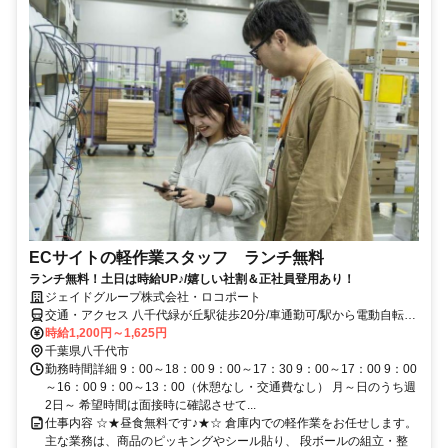
ECサイトの軽作業スタッフ ランチ無料
ランチ無料！土日は時給UP♪/嬉しい社割＆正社員登用あり！
ジェイドグループ株式会社・ロコポート
交通・アクセス 八千代緑が丘駅徒歩20分/車通勤可/駅から電動自転車
の無料貸与あり
時給1,200円～1,625円
千葉県八千代市
勤務時間詳細 9：00～18：00 9：00～17：30 9：00～17：00 9：00
～16：00 9：00～13：00（休憩なし・交通費なし） 月～日のうち週
2日～ 希望時間は面接時に確認させて...
仕事内容 ☆★昼食無料です♪★☆ 倉庫内での軽作業をお任せします。
主な業務は、商品のピッキングやシール貼り、 段ボールの組立・整