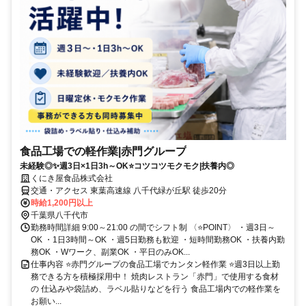
食品工場での軽作業|赤門グループ
未経験◎✨週3日×1日3h～OK⭐コツコツモクモク|扶養内◎
くにき屋食品株式会社
交通・アクセス 東葉高速線 八千代緑が丘駅 徒歩20分
時給1,200円以上
千葉県八千代市
勤務時間詳細 9:00～21:00 の間でシフト制 〈⭐POINT〉 ・週3日～
OK ・1日3時間～OK ・週5日勤務も歓迎 ・短時間勤務OK ・扶養内勤
務OK ・Wワーク、副業OK ・平日のみOK...
仕事内容 ⭐赤門グループの食品工場でカンタン軽作業 ⭐週3日以上勤
務できる方を積極採用中！ 焼肉レストラン「赤門」で使用する食材
の 仕込みや袋詰め、ラベル貼りなどを行う 食品工場内での軽作業を
お願い...