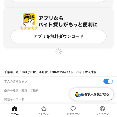
アプリを無料ダウンロード
千葉県、八千代緑が丘駅、週4日以上OKのアルバイト・バイト求人情報
求人の詳細を表示
条件を追加・変更して検索
新着求人を受け取る
市区町村を追加・変更
関連キーワード
完全在宅ワーク 全国
シール貼り 在宅
現在地周辺
ガチャガチャ
犬カフェ
千葉県
駅を追加・変更
バイトTOP
千葉県
八千代市
八千代緑が丘駅
週4日以上OKのアルバ
千葉県
すべて
ホーム
マイリスト
メッセージ
マイページ
イト・バイト・求人
千葉市
すべて