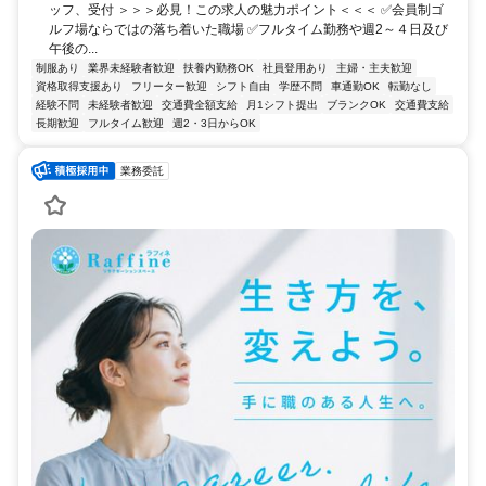
ッフ、受付 ＞＞＞必見！この求人の魅力ポイント＜＜＜ ✅会員制ゴ
ルフ場ならではの落ち着いた職場 ✅フルタイム勤務や週2～４日及び
午後の...
制服あり
業界未経験者歓迎
扶養内勤務OK
社員登用あり
主婦・主夫歓迎
資格取得支援あり
フリーター歓迎
シフト自由
学歴不問
車通勤OK
転勤なし
経験不問
未経験者歓迎
交通費全額支給
月1シフト提出
ブランクOK
交通費支給
長期歓迎
フルタイム歓迎
週2・3日からOK
業務委託