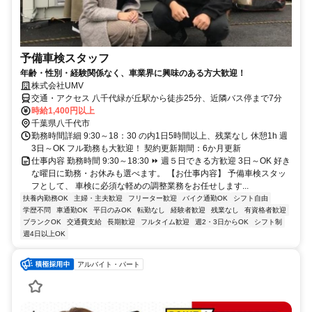
予備車検スタッフ
年齢・性別・経験関係なく、車業界に興味のある方大歓迎！
株式会社UMV
交通・アクセス 八千代緑が丘駅から徒歩25分、近隣バス停まで7分
時給1,400円以上
千葉県八千代市
勤務時間詳細 9:30～18：30 の内1日5時間以上、残業なし 休憩1h 週
3日～OK フル勤務も大歓迎！ 契約更新期間：6か月更新
仕事内容 勤務時間 9:30～18:30 ⏩ 週５日できる方歓迎 3日～OK 好き
な曜日に勤務・お休みも選べます。 【お仕事内容】 予備車検スタッ
フとして、 車検に必須な軽めの調整業務をお任せします...
扶養内勤務OK
主婦・主夫歓迎
フリーター歓迎
バイク通勤OK
シフト自由
学歴不問
車通勤OK
平日のみOK
転勤なし
経験者歓迎
残業なし
有資格者歓迎
ブランクOK
交通費支給
長期歓迎
フルタイム歓迎
週2・3日からOK
シフト制
週4日以上OK
アルバイト・パート