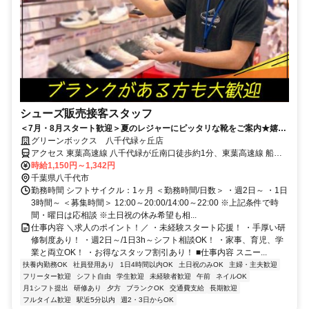
シューズ販売接客スタッフ
＜7月・8月スタート歓迎＞夏のレジャーにピッタリな靴をご案内★嬉し
いスタッフ割引も◎週2日～/1日3h～/短時間～フルタイムまで柔軟対
グリーンボックス 八千代緑ヶ丘店
応！
アクセス 東葉高速線 八千代緑が丘南口徒歩約1分、東葉高速線 船橋
日大前西口徒歩約20分、東葉高速線 八千代中央出入口1徒歩約37分
時給1,150円～1,342円
「八千代緑が丘」駅から徒歩2分
千葉県八千代市
勤務時間 シフトサイクル：1ヶ月 ＜勤務時間/日数＞ ・週2日～ ・1日
3時間～ ＜募集時間＞ 12:00～20:00/14:00～22:00 ※上記条件で時
間・曜日は応相談 ※土日祝の休み希望も相...
仕事内容 ＼求人のポイント！／ ・未経験スタート応援！ ・手厚い研
修制度あり！ ・週2日～/1日3h～シフト相談OK！ ・家事、育児、学
業と両立OK！ ・お得なスタッフ割引あり！ ■仕事内容 スニー...
扶養内勤務OK
社員登用あり
1日4時間以内OK
土日祝のみOK
主婦・主夫歓迎
フリーター歓迎
シフト自由
学生歓迎
未経験者歓迎
午前
ネイルOK
月1シフト提出
研修あり
夕方
ブランクOK
交通費支給
長期歓迎
フルタイム歓迎
駅近5分以内
週2・3日からOK