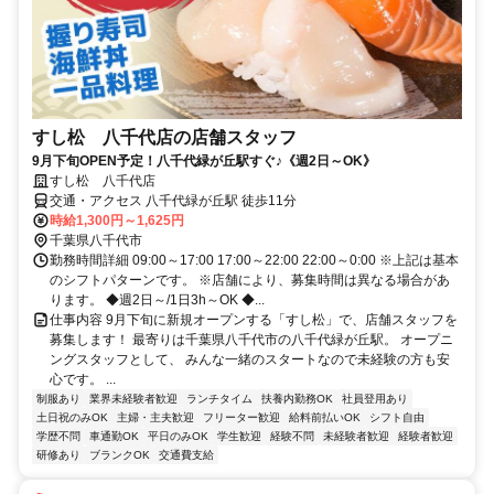
すし松 八千代店の店舗スタッフ
9月下旬OPEN予定！八千代緑が丘駅すぐ♪《週2日～OK》
すし松 八千代店
交通・アクセス 八千代緑が丘駅 徒歩11分
時給1,300円～1,625円
千葉県八千代市
勤務時間詳細 09:00～17:00 17:00～22:00 22:00～0:00 ※上記は基本
のシフトパターンです。 ※店舗により、募集時間は異なる場合があ
ります。 ◆週2日～/1日3h～OK ◆...
仕事内容 9月下旬に新規オープンする「すし松」で、店舗スタッフを
募集します！ 最寄りは千葉県八千代市の八千代緑が丘駅。 オープニ
ングスタッフとして、 みんな一緒のスタートなので未経験の方も安
心です。 ...
制服あり
業界未経験者歓迎
ランチタイム
扶養内勤務OK
社員登用あり
土日祝のみOK
主婦・主夫歓迎
フリーター歓迎
給料前払いOK
シフト自由
学歴不問
車通勤OK
平日のみOK
学生歓迎
経験不問
未経験者歓迎
経験者歓迎
研修あり
ブランクOK
交通費支給