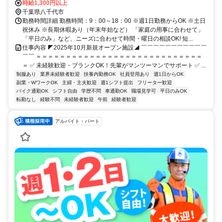
速線「船橋日大前駅」から徒歩23分
時給1,300円以上
千葉県八千代市
勤務時間詳細 勤務時間：9：00～18：00 ※週1日勤務からOK ※土日
祝休み ※長期休暇あり（年末年始など） 「家庭の用事に合わせて」
「平日のみ」など、ニーズに合わせて時間・曜日の相談OK! 短...
仕事内容 ◤2025年10月新規オープン施設◢ ￣￣￣￣￣￣￣￣￣￣￣
￣￣ ＝＝＝＝＝＝＝＝＝＝＝＝＝＝＝＝＝＝＝＝＝＝＝＝＝＝＝＝
＝ ✅ 未経験歓迎・ブランクOK！先輩がマンツーマンでサポート ✅ ...
制服あり
業界未経験者歓迎
扶養内勤務OK
社員登用あり
週1日からOK
副業・WワークOK
主婦・主夫歓迎
週1シフト提出
フリーター歓迎
バイク通勤OK
シフト自由
学歴不問
車通勤OK
職場見学可
平日のみOK
転勤なし
経験不問
未経験者歓迎
午前
経験者歓迎
アルバイト・パート