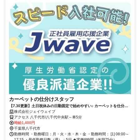
カーペットの仕分けスタッフ
【7.30更新】土日祝休みの日勤固定で始めやすい♪ カーペットを仕分け
る作業！車・バイク通勤OK★
株式会社ジェイウェイブ
アクセス 八千代市/八千代中央駅～車5分
時給1,400円
千葉県八千代市
勤務時間 ・勤務曜日：月・火・水・木・金 ・勤務時間： [1] 08:00～
17:15 ・最低勤務日数（週）：5日 ★実働8時間（休憩75分）