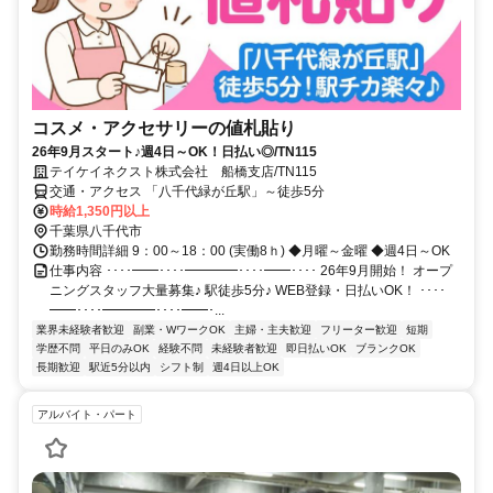
コスメ・アクセサリーの値札貼り
26年9月スタート♪週4日～OK！日払い◎/TN115
テイケイネクスト株式会社 船橋支店/TN115
交通・アクセス 「八千代緑が丘駅」～徒歩5分
時給1,350円以上
千葉県八千代市
勤務時間詳細 9：00～18：00 (実働8ｈ) ◆月曜～金曜 ◆週4日～OK
仕事内容 ････━━････━━━━････━━････ 26年9月開始！ オープ
ニングスタッフ大量募集♪ 駅徒歩5分♪ WEB登録・日払いOK！ ････
━━････━━━━････━━･...
業界未経験者歓迎
副業・WワークOK
主婦・主夫歓迎
フリーター歓迎
短期
学歴不問
平日のみOK
経験不問
未経験者歓迎
即日払いOK
ブランクOK
長期歓迎
駅近5分以内
シフト制
週4日以上OK
アルバイト・パート