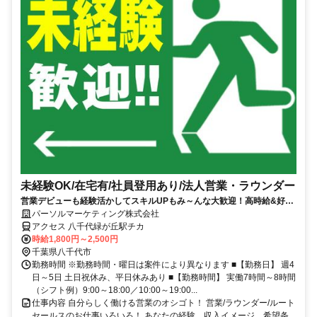
未経験OK/在宅有/社員登用あり/法人営業・ラウンダー
営業デビューも経験活かしてスキルUPもみ～んな大歓迎！高時給&好条
件×ワークライフバランス◎
パーソルマーケティング株式会社
アクセス 八千代緑が丘駅チカ
時給1,800円～2,500円
千葉県八千代市
勤務時間 ※勤務時間・曜日は案件により異なります ■【勤務日】 週4
日～5日 土日祝休み、平日休みあり ■【勤務時間】 実働7時間～8時間
（シフト例）9:00～18:00／10:00～19:00...
仕事内容 自分らしく働ける営業のオシゴト！ 営業/ラウンダー/ルート
セールスのお仕事いろいろ！ あなたの経験、収入イメージ、希望条