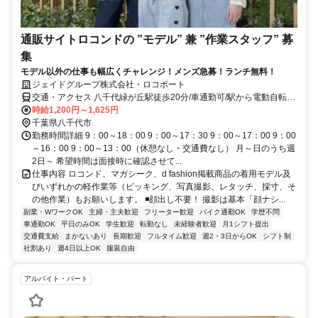
通販サイトロコンドの ”モデル” 兼 ”作業スタッフ” 募
集
モデル以外の仕事も幅広くチャレンジ！メンズ急募！ランチ無料！
ジェイドグループ株式会社・ロコポート
交通・アクセス 八千代緑が丘駅徒歩20分/車通勤可/駅から電動自転車
の無料貸与あり
時給1,200円～1,625円
千葉県八千代市
勤務時間詳細 9：00～18：00 9：00～17：30 9：00～17：00 9：00
～16：00 9：00～13：00（休憩なし・交通費なし） 月～日のうち週
2日～ 希望時間は面接時に確認させて...
仕事内容 ロコンド、マガシーク、d fashion掲載商品の着用モデル及
びいずれかの軽作業等（ピッキング、写真撮影、レタッチ、採寸、そ
の他作業）もお願いします。 ◾️顔出し不要！ 撮影は基本「顔ナシ...
副業・WワークOK
主婦・主夫歓迎
フリーター歓迎
バイク通勤OK
学歴不問
車通勤OK
平日のみOK
学生歓迎
転勤なし
未経験者歓迎
月1シフト提出
交通費支給
まかないあり
長期歓迎
フルタイム歓迎
週2・3日からOK
シフト制
社割あり
週4日以上OK
服装自由
アルバイト・パート