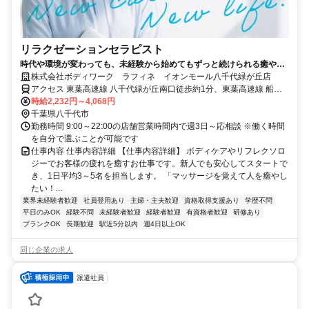
リラクゼーションセラピスト
時代や環境が変わっても、未経験から始めてもずっと続けられる癒やし
の仕事。手に職を身につけて、生き方を変えよう。
株式会社ボディワーク ラフィネ イオンモール八千代緑が丘店
アクセス 東葉高速線 八千代緑が丘南口徒歩約1分、東葉高速線 船橋
日大前西口徒歩約19分、東葉高速線 八千代中央出入口1徒歩約37分
時給2,232円～4,068円
最寄駅：八千代緑が丘駅
千葉県八千代市
勤務時間 9:00～22:00の店舗営業時間内で週3日～応相談 ※働く時間
を自分で選ぶことが可能です
仕事内容 仕事内容詳細 【仕事内容詳細】 ボディケアやリフレクソロ
ジーでお客様の疲れを癒すお仕事です。新人でも安心してスタートで
き、1日平均3～5名を担当します。 「マッサージを覚えて人を癒やし
たい！...
業界未経験者歓迎
社員登用あり
主婦・主夫歓迎
資格取得支援あり
学歴不問
平日のみOK
経験不問
未経験者歓迎
経験者歓迎
有資格者歓迎
研修あり
ブランクOK
長期歓迎
駅近5分以内
週4日以上OK
同じ企業の求人
派遣社員