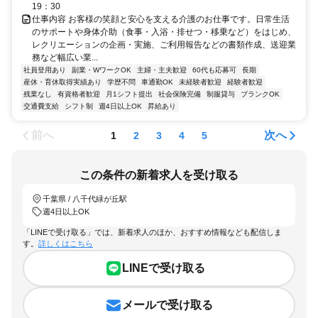
19：30
仕事内容 お客様の笑顔と安心を支える介護のお仕事です。日常生活
のサポートや身体介助（食事・入浴・排せつ・移乗など）をはじめ、
レクリエーションの企画・実施、ご利用報告などの書類作成、送迎業
務など幅広い業...
社員登用あり
副業・WワークOK
主婦・主夫歓迎
60代も応募可
長期
産休・育休取得実績あり
学歴不問
車通勤OK
未経験者歓迎
経験者歓迎
残業なし
有資格者歓迎
月1シフト提出
社会保険完備
制服貸与
ブランクOK
交通費支給
シフト制
週4日以上OK
昇給あり
前へ
次へ
1
2
3
4
5
この条件の新着求人を受け取る
千葉県 / 八千代緑が丘駅
週4日以上OK
「LINEで受け取る」では、新着求人のほか、おすすめ情報なども配信しま
す。
詳しくはこちら
LINEで受け取る
メールで受け取る