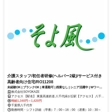
介護スタッフ/初任者研修(ヘルパー2級)/サービス付き
高齢者向け住宅/RO11208
未経験OK | ブランクOK | 車通勤可 | 残業なし | シニア活躍中 | Wワーク
OK | 夜勤なし | 週4日勤務からOK | 交通費支給 | 福利厚生充実│サービス
株式会社SOYOKAZE
付き高齢者向け住宅/介護スタッフ/パート募集！【未経験歓迎！】
アクセス 【駅名】 東葉高速鉄道 八千代緑が丘駅【アクセス】 八千代
緑ヶ丘駅より徒歩17分
時給1,340円～1,420円
千葉県八千代市
勤務時間・シフト詳細 （早番）7：00～16：00 （遅番）10：30～