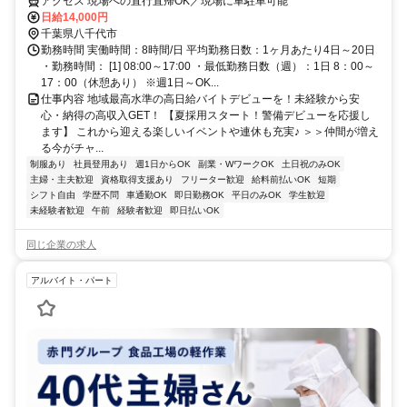
までシフト申請可能！週1日～・短期もOK！未経験者大歓迎！幅広い年
アクセス 現場への直行直帰OK／現場に車駐車可能
代が活躍しています。
日給14,000円
千葉県八千代市
勤務時間 実働時間：8時間/日 平均勤務日数：1ヶ月あたり4日～20日
・勤務時間： [1] 08:00～17:00 ・最低勤務日数（週）：1日 8：00～
17：00（休憩あり） ※週1日～OK...
仕事内容 地域最高水準の高日給バイトデビューを！未経験から安
心・納得の高収入GET！ 【夏採用スタート！警備デビューを応援し
ます】 これから迎える楽しいイベントや連休も充実♪ ＞＞仲間が増え
る今がチャ...
制服あり
社員登用あり
週1日からOK
副業・WワークOK
土日祝のみOK
主婦・主夫歓迎
資格取得支援あり
フリーター歓迎
給料前払いOK
短期
シフト自由
学歴不問
車通勤OK
即日勤務OK
平日のみOK
学生歓迎
未経験者歓迎
午前
経験者歓迎
即日払いOK
同じ企業の求人
アルバイト・パート