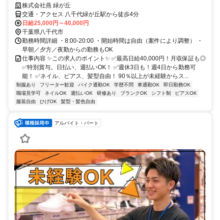
株式会社燕 緑が丘
交通・アクセス 八千代緑が丘駅から徒歩4分
日給25,000円～40,000円
千葉県八千代市
勤務時間詳細 ・8:00-20:00 ・開始時間は自由（案件により調整） ・
早朝／夕方／夜勤からの勤務もOK
仕事内容 ✨この求人のポイント✨ ✅最高日給40,000円！月収保証も◎
✅特別賞与。日払い、週払いOK！ ✅週休3日も！週4日から勤務可
能！ ✅ネイル、ピアス、髪型自由！ 90％以上が未経験からス...
制服あり
フリーター歓迎
バイク通勤OK
学歴不問
車通勤OK
即日勤務OK
職場見学可
ネイルOK
週払いOK
研修あり
ブランクOK
シフト制
ピアスOK
服装自由
ひげOK
髪型・髪色自由
アルバイト・パート