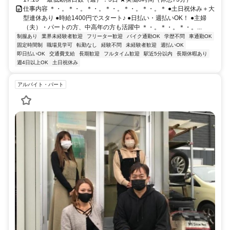
仕事内容 ＊・。＊・。＊・。＊・。＊・。＊・。＊ ●土日祝休み＋大
型連休あり ●時給1400円でスタート♪ ●日払い・週払いOK！ ●主婦
（夫）・パートの方、中高年の方も活躍中 ＊・。＊・。＊・。...
制服あり
業界未経験者歓迎
フリーター歓迎
バイク通勤OK
学歴不問
車通勤OK
固定時間制
職場見学可
転勤なし
経験不問
未経験者歓迎
週払いOK
即日払いOK
交通費支給
長期歓迎
フルタイム歓迎
駅近5分以内
長期休暇あり
週4日以上OK
土日祝休み
アルバイト・パート