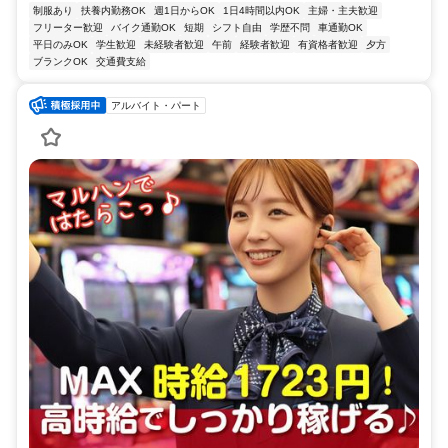
制服あり
扶養内勤務OK
週1日からOK
1日4時間以内OK
主婦・主夫歓迎
フリーター歓迎
バイク通勤OK
短期
シフト自由
学歴不問
車通勤OK
平日のみOK
学生歓迎
未経験者歓迎
午前
経験者歓迎
有資格者歓迎
夕方
ブランクOK
交通費支給
アルバイト・パート