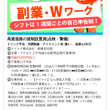
高速道路の規制設置員(点検・警備)
ドリンク手当・空調制服・アイスメット有♪週1～、短期もOK◎
テイケイ株式会社 船橋支社[8]
交通・アクセス 八千代緑が丘駅周辺/直行直帰OK
日給15,000円以上
千葉県八千代市
勤務時間詳細 実働時間：1日あたり8時間 平均勤務日数：1ヶ月あた
り4日 〜 20日 ■■日勤■■8:00～17:00(実働8h) ■■夜勤■■20:00～
5:00(実働8h) ＊週1日～OK ＊土...
仕事内容 ☆。・【テイケイ】なら高収入可能・。☆ 日勤★1万3500
円/夜勤★1万5000円 夜勤なら…＜月収37万円以上!!＞ ☆。・ ‛＊。 ・
＊. .・。☆ ――――おすすめＰＯＩＮＴ――...
制服あり
業界未経験者歓迎
短期（3ヵ月以内）
扶養内勤務OK
社員登用あり
週1日からOK
副業・WワークOK
土日祝のみOK
主婦・主夫歓迎
週1シフト提出
60代も応募可
資格取得支援あり
フリーター歓迎
短期
早朝
シフト自由
学歴不問
平日のみOK
学生歓迎
経験不問