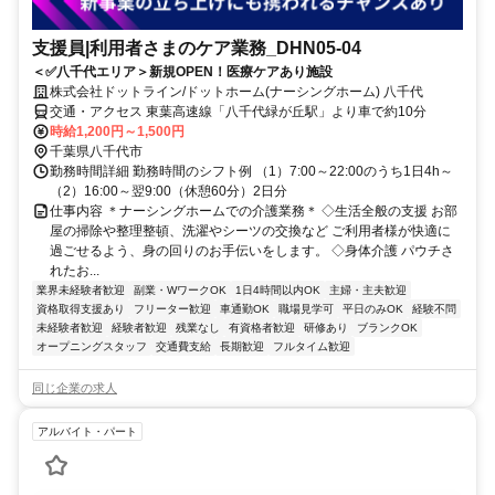
支援員|利用者さまのケア業務_DHN05-04
＜✅八千代エリア＞新規OPEN！医療ケアあり施設
株式会社ドットライン/ドットホーム(ナーシングホーム) 八千代
交通・アクセス 東葉高速線「八千代緑が丘駅」より車で約10分
時給1,200円～1,500円
千葉県八千代市
勤務時間詳細 勤務時間のシフト例 （1）7:00～22:00のうち1日4h～
（2）16:00～翌9:00（休憩60分）2日分
仕事内容 ＊ナーシングホームでの介護業務＊ ◇生活全般の支援 お部
屋の掃除や整理整頓、洗濯やシーツの交換など ご利用者様が快適に
過ごせるよう、身の回りのお手伝いをします。 ◇身体介護 パウチさ
れたお...
業界未経験者歓迎
副業・WワークOK
1日4時間以内OK
主婦・主夫歓迎
資格取得支援あり
フリーター歓迎
車通勤OK
職場見学可
平日のみOK
経験不問
未経験者歓迎
経験者歓迎
残業なし
有資格者歓迎
研修あり
ブランクOK
オープニングスタッフ
交通費支給
長期歓迎
フルタイム歓迎
同じ企業の求人
アルバイト・パート