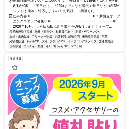
勤務時間詳細 9:00～17:00のうち、 ⭐週2日～＆1日4h～OK！ ⭐扶養
内勤務OK！ 「半日だけ」「15時まで」など 時間や曜日などの希望の
シフトは 柔軟に対応しますので お気軽にご相談くだ...
仕事内容 ✼┈┈┈┈┈┈┈┈┈┈┈┈┈┈┈┈┈┈✼ ✨新拠点オープ
ニングスタッフ募集✨ ✼┈┈┈┈┈┈┈┈┈┈┈┈┈┈┈┈┈┈✼
2026年10月、 大和田新田に新事業所をOPENします！ オープ...
業界未経験者歓迎
扶養内勤務OK
社員登用あり
副業・WワークOK
主婦・主夫歓迎
フリーター歓迎
学歴不問
経験不問
未経験者歓迎
午前
経験者歓迎
ネイルOK
夕方
ブランクOK
オープニングスタッフ
交通費支給
長期歓迎
フルタイム歓迎
週2・3日からOK
シフト制
派遣社員