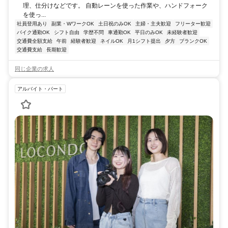
理、仕分けなどです。 自動レーンを使った作業や、ハンドフォーク
を使っ...
社員登用あり
副業・WワークOK
土日祝のみOK
主婦・主夫歓迎
フリーター歓迎
バイク通勤OK
シフト自由
学歴不問
車通勤OK
平日のみOK
未経験者歓迎
交通費全額支給
午前
経験者歓迎
ネイルOK
月1シフト提出
夕方
ブランクOK
交通費支給
長期歓迎
同じ企業の求人
アルバイト・パート