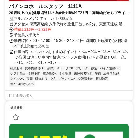
パチンコホールスタッフ 1111A
20歳以上の方(健康増進法の為)/最大時給1723円！高時給だからプライベ
ートを優先してもしっかり稼げる！ミニボーナスも有【履歴書不要】
マルハンメガシティ 八千代緑が丘
アクセス 東葉高速線 八千代緑が丘北口徒歩約7分、東葉高速線 船橋
日大前西口徒歩約24分
時給1,210円～1,723円
千葉県八千代市
勤務時間 8:00～17:00、15:30～24:30 1日6時間以上勤務で応相談 週
2日以上勤務で応相談
仕事内容 ＜マルハンおすすめポイント＞ ◎｡+.*◎｡+.*◎｡+.*◎｡+.*◎｡
+.*◎ 夏は涼しい室内で快適バイト♪ お盆明けからの勤務もOK！ ◎｡
+.*◎｡+.*◎｡+.*◎｡+.*◎｡+....
制服あり
扶養内勤務OK
副業・WワークOK
フリーター歓迎
バイク通勤OK
シフト自由
学歴不問
車通勤OK
学生歓迎
未経験者歓迎
午前
経験者歓迎
ネイルOK
夜間
研修あり
夕方
ブランクOK
交通費支給
長期歓迎
週2・3日からOK
同じ企業の求人
派遣社員