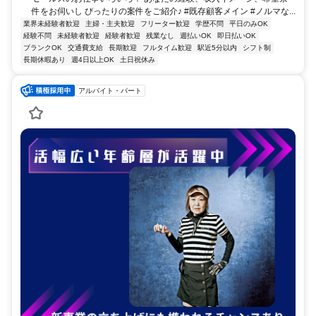
件をお伺いし ぴったりの案件をご紹介♪ #既存顧客メイン #ノルマな...
業界未経験者歓迎
主婦・主夫歓迎
フリーター歓迎
学歴不問
平日のみOK
経験不問
未経験者歓迎
経験者歓迎
残業なし
週払いOK
即日払いOK
ブランクOK
交通費支給
長期歓迎
フルタイム歓迎
駅近5分以内
シフト制
長期休暇あり
週4日以上OK
土日祝休み
アルバイト・パート