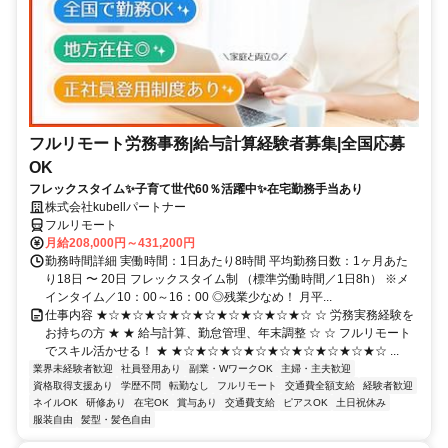
フルリモート労務事務|給与計算経験者募集|全国応募
OK
フレックスタイム✨子育て世代60％活躍中✨在宅勤務手当あり
株式会社kubellパートナー
フルリモート
月給208,000円～431,200円
勤務時間詳細 実働時間：1日あたり8時間 平均勤務日数：1ヶ月あた
り18日 〜 20日 フレックスタイム制 （標準労働時間／1日8h） ※メ
インタイム／10：00～16：00 ◎残業少なめ！ 月平...
仕事内容 ★☆★☆★☆★☆★☆★☆★☆★☆★☆ ☆ 労務実務経験を
お持ちの方 ★ ★ 給与計算、勤怠管理、年末調整 ☆ ☆ フルリモート
でスキル活かせる！ ★ ★☆★☆★☆★☆★☆★☆★☆★☆★☆ ...
業界未経験者歓迎
社員登用あり
副業・WワークOK
主婦・主夫歓迎
資格取得支援あり
学歴不問
転勤なし
フルリモート
交通費全額支給
経験者歓迎
ネイルOK
研修あり
在宅OK
賞与あり
交通費支給
ピアスOK
土日祝休み
服装自由
髪型・髪色自由