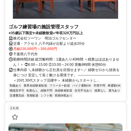
ゴルフ練習場の施設管理スタッフ
⭐35歳以下限定✨未経験歓迎✅年収320万円以上
株式会社ツーワン 明治ゴルフセンター
交通・アクセス 八千代緑が丘駅より徒歩20分
月給230,000円～300,000円
千葉県八千代市
勤務時間詳細 総労働時間：1週あたり40時間 ＜残業はほぼありませ
ん！＞ ⓵6:00～15:00 ②15:00～24:00 実働8時間 休憩60分
仕事内容 ＼未経験から正社員を目指せます✨／ 経験ゼロから技術を
身につけ 安定して長く働ける環境です。 ────────────────
＜20代 30代スタッフ活躍中＞ 未経験からスタートし...
制服あり
業界未経験者歓迎
フリーター歓迎
バイク通勤OK
学歴不問
車通勤OK
職場見学可
転勤なし
経験不問
未経験者歓迎
住宅手当あり
残業なし
賞与あり
交通費支給
長期歓迎
シフト制
長期休暇あり
正社員