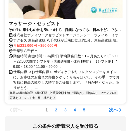
マッサージ・セラピスト
その手に癒やしの技を身につけて、何歳になっても、日本中どこでも働
けるセラピストの第一歩を踏み出しませんか。
株式会社ボディワークセラピストエージェンシー ラフィネ イオン
モール八千代緑が丘店
アクセス 東葉高速線 八千代緑が丘南口徒歩約1分、東葉高速線 船橋
日大前西口徒歩約19分、東葉高速線 八千代中央出入口1徒歩約37分
月給231,000円～350,000円
最寄駅：八千代緑が丘駅
千葉県八千代市
勤務時間 実働時間：8時間/日 平均勤務日数：1ヶ月あたり21日 9:00
～22:00の間でシフト制（実働8時間・休憩1時間） 【シフト例】 *
9:00～18:00 * 11:00～20:00 ...
仕事内容 ＜お仕事内容＞ ボディケアやリフレクソロジーをメイン
に、お客様のお疲れの部位をゆっくりもみほぐし。 その手一つでお
客様に最高の癒やしの時間をご提供します。 「肩が軽くなった。あ
りがとう。」 ...
業界未経験者歓迎
経験不問
交通費全額支給
残業なし
研修あり
ブランクOK
育休あり
シフト制
寮・社宅あり
前へ
次へ
1
2
3
4
5
この条件の新着求人を受け取る