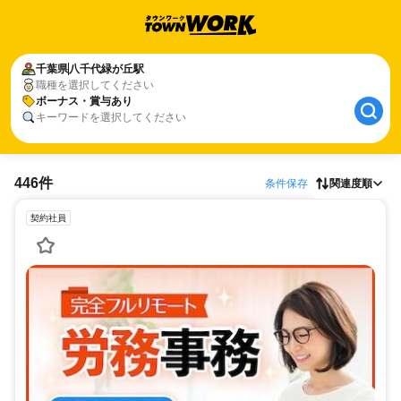
千葉県
八千代緑が丘駅
職種を選択してください
ボーナス・賞与あり
キーワードを選択してください
446件
条件保存
関連度順
契約社員