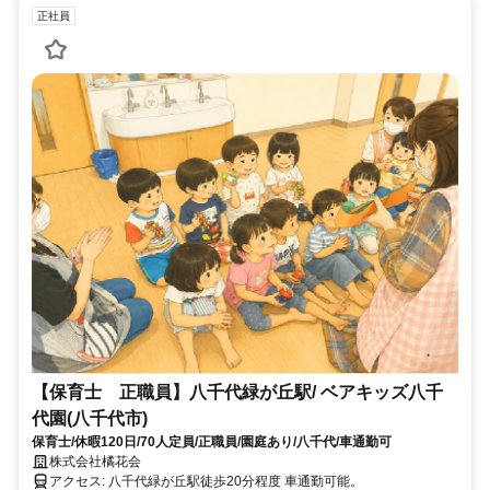
正社員
【保育士 正職員】八千代緑が丘駅/ ベアキッズ八千
代園(八千代市)
保育士/休暇120日/70人定員/正職員/園庭あり/八千代/車通勤可
株式会社橘花会
アクセス: 八千代緑が丘駅徒歩20分程度 車通勤可能。