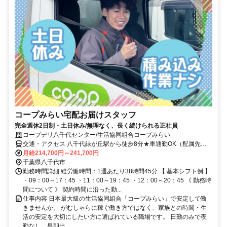
コープみらい宅配お届けスタッフ
完全週休2日制・土日休み/無理なく、長く続けられる正社員
コープデリ八千代センター/生活協同組合コープみらい
交通・アクセス 八千代緑が丘駅から徒歩8分★車通勤OK（配属先に
よる）※配属先は、入職時期や各センターの人員状況を踏まえ、本人
月給214,700円～241,700円
の希望を考慮した上で、募集場所を含む通勤可能な範囲のセンターか
千葉県八千代市
ら決定します。
勤務時間詳細 総労働時間：1週あたり38時間45分 【 基本シフト例 】
・09：00～17：45 ・11：00～19：45 ・12：00～20：45 《 勤務時
間について 》 契約時間に沿った勤...
仕事内容 日本最大級の生活協同組合「コープみらい」で安定して働
きませんか。 がむしゃらに稼ぐ働き方ではなく、家族との時間・生
活の安定を大切にしたい方に選ばれている職場です。 日勤のみで夜
勤なし、早朝出...