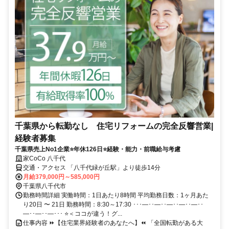
千葉県から転勤なし 住宅リフォームの完全反響営業|
経験者募集
千葉県売上No1企業⭐年休126日⭐経験・能力・前職給与考慮
家CoCo 八千代
交通・アクセス 「八千代緑が丘駅」より徒歩14分
月給379,000円～585,000円
千葉県八千代市
勤務時間詳細 実働時間：1日あたり8時間 平均勤務日数：1ヶ月あた
り20日 〜 21日 勤務時間：8:30～17:30 ･･･―･･―･･―･･―･･―･･
―･･―･･―･･･ ⭐＜ココが違う！グ...
仕事内容 ⏩【住宅業界経験者のあなたへ】⏪ 「全国転勤がある大