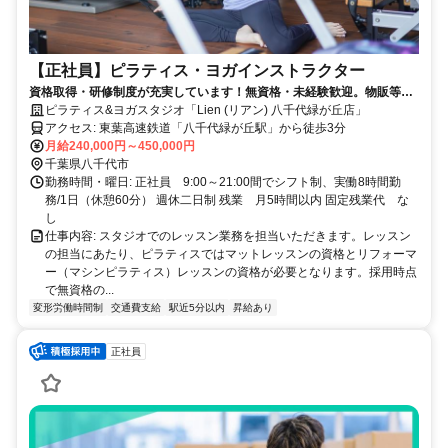
【正社員】ピラティス・ヨガインストラクター
資格取得・研修制度が充実しています！無資格・未経験歓迎。物販等の
負担業務なし、インストラクターに集中できる環境です
ピラティス&ヨガスタジオ「Lien (リアン) 八千代緑が丘店」
アクセス: 東葉高速鉄道「八千代緑が丘駅」から徒歩3分
月給240,000円～450,000円
千葉県八千代市
勤務時間・曜日: 正社員 9:00～21:00間でシフト制、実働8時間勤
務/1日（休憩60分） 週休二日制 残業 月5時間以内 固定残業代 な
し
仕事内容: スタジオでのレッスン業務を担当いただきます。レッスン
の担当にあたり、ピラティスではマットレッスンの資格とリフォーマ
ー（マシンピラティス）レッスンの資格が必要となります。採用時点
で無資格の...
変形労働時間制
交通費支給
駅近5分以内
昇給あり
正社員