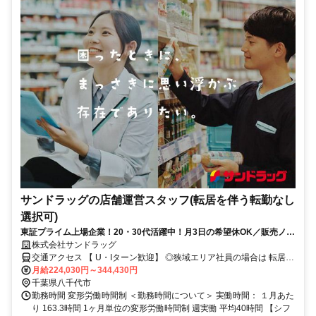
サンドラッグの店舗運営スタッフ(転居を伴う転勤なし
選択可)
東証プライム上場企業！20・30代活躍中！月3日の希望休OK／販売ノル
マなし／年収例32歳SV816万円／販促企画～商品管理など店舗運営がメ
株式会社サンドラッグ
インの仕事
交通アクセス 【 U・Iターン歓迎】 ◎狭域エリア社員の場合は 転居を
伴う転勤はありません。 ◎マイカー通勤OK
月給224,030円～344,430円
千葉県八千代市
勤務時間 変形労働時間制 ＜勤務時間について＞ 実働時間： １月あた
り 163.3時間 1ヶ月単位の変形労働時間制 週実働 平均40時間 【シフ