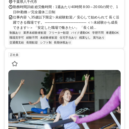
千葉県八千代市
勤務時間詳細 総労働時間：1週あたり40時間 8:00～20:00の間で、1
日8h勤務 ✅完全週休二日制
仕事内容 ＼35歳以下限定✨未経験歓迎／ 安心して始められて 長く活
躍できる職場です。 ──────────────── ＜✨未経験から成長
できます✨＞ 「安定した職場で働きたい」 「長く続...
制服あり
業界未経験者歓迎
フリーター歓迎
バイク通勤OK
学歴不問
車通勤OK
職場見学可
経験不問
未経験者歓迎
住宅手当あり
残業なし
賞与あり
交通費支給
長期歓迎
シフト制
長期休暇あり
正社員