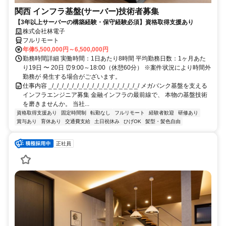
関西 インフラ基盤(サーバー)技術者募集
【3年以上サーバーの構築経験・保守経験必須】資格取得支援あり
株式会社林電子
フルリモート
年俸5,500,000円～6,500,000円
勤務時間詳細 実働時間：1日あたり8時間 平均勤務日数：1ヶ月あた
り19日 〜 20日 ⏰9:00～18:00（休憩60分） ※案件状況により時間外
勤務が 発生する場合がございます。
仕事内容 _/_/_/_/_/_/_/_/_/_/_/_/_/_/_/_/_/_/ メガバンク基盤を支える
インフラエンジニア募集 金融インフラの最前線で、 本物の基盤技術
を磨きませんか。 当社...
資格取得支援あり
固定時間制
転勤なし
フルリモート
経験者歓迎
研修あり
賞与あり
育休あり
交通費支給
土日祝休み
ひげOK
髪型・髪色自由
正社員