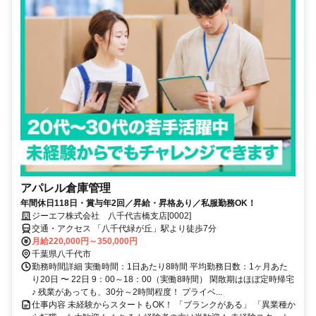
アパレル倉庫管理
年間休日118日・賞与年2回／昇給・昇格あり／私服勤務OK！
ジーエフ株式会社 八千代吉橋支店[0002]
交通・アクセス 「八千代緑が丘」駅より徒歩7分
月給220,000円～350,000円
千葉県八千代市
勤務時間詳細 実働時間：1日あたり8時間 平均勤務日数：1ヶ月あた
り20日 〜 22日 9：00～18：00（実働8時間） 閑散期はほぼ定時帰宅
♪ 残業があっても、30分～2時間程度！ プライベ...
仕事内容 未経験からスタートもOK！ 「ブランクがある」 「異業種か