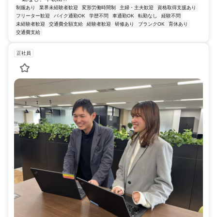
制服あり
業界未経験者歓迎
変形労働時間制
主婦・主夫歓迎
資格取得支援あり
フリーター歓迎
バイク通勤OK
学歴不問
車通勤OK
転勤なし
経験不問
未経験者歓迎
交通費全額支給
経験者歓迎
研修あり
ブランクOK
育休あり
交通費支給
正社員