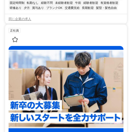
固定時間制
転勤なし
経験不問
未経験者歓迎
午前
経験者歓迎
有資格者歓迎
研修あり
夕方
賞与あり
ブランクOK
交通費支給
長期歓迎
髪型・髪色自由
同じ企業の求人
正社員