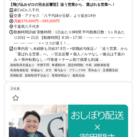
【飛び込みゼロの完全反響型】追う営業から、選ばれる営業へ！
家CoCo 八千代
交通・アクセス 「八千代緑が丘駅」より徒歩14分
月給379,000円～585,000円
千葉県八千代市
勤務時間詳細 実働時間：1日あたり8時間 平均勤務日数：1ヶ月あた
り20日 〜 21日 【勤務時間】8:30～17:30 ･･･―･･―･･―･･―･･―･･
―･･―･･―･･･ ⭐＜ココが違う！...
仕事内容 ＼未経験も月給37.9万～×前職給与保証／ 「追う営業」から
「選ばれる営業」へ。 ✅完全反響 × 個人ノルマなし ✅拠点は千葉の
み × 県外転勤なし ✅IT推進 × チーム制で残業も削減 ...
資格取得支援あり
学歴不問
車通勤OK
固定時間制
午前
経験者歓迎
有資格者歓迎
研修あり
夕方
賞与あり
ブランクOK
育休あり
交通費支給
長期歓迎
資格取得手当あり
長期休暇あり
服装自由
正社員