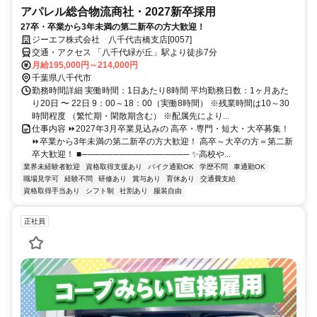
アパレル総合物流商社・2027新卒採用
27卒・卒業から3年未満の第二新卒の方大歓迎！
ジーエフ株式会社 八千代吉橋支店[0057]
交通・アクセス 「八千代緑が丘」駅より徒歩7分
月給195,000円～214,000円
千葉県八千代市
勤務時間詳細 実働時間：1日あたり8時間 平均勤務日数：1ヶ月あた
り20日 〜 22日 9：00～18：00（実働8時間） ※残業時間は10～30
時間程度 （繁忙期・閑散期含む） ※配属先により...
仕事内容 ⏩2027年3月卒業見込みの 高卒・専門・短大・大卒募集！
⏩卒業から3年未満の第二新卒の方大歓迎！ 高卒～大卒の方＝第二新
卒大歓迎！ ■───────────────── ✨高校や...
業界未経験者歓迎
資格取得支援あり
バイク通勤OK
学歴不問
車通勤OK
職場見学可
経験不問
研修あり
賞与あり
育休あり
交通費支給
資格取得手当あり
シフト制
社割あり
服装自由
正社員