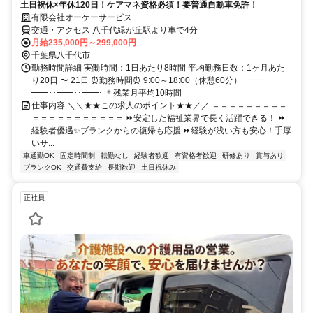
土日祝休×年休120日！ケアマネ資格必須！要普通自動車免許！
有限会社オーケーサービス
交通・アクセス 八千代緑が丘駅より車で4分
月給235,000円～299,000円
千葉県八千代市
勤務時間詳細 実働時間：1日あたり8時間 平均勤務日数：1ヶ月あた
り20日 〜 21日 ⏰勤務時間⏰ 9:00～18:00（休憩60分） ･━━･･
━━･･━━･･━━･ ＊残業月平均10時間
仕事内容 ＼＼★★この求人のポイント★★／／ ＝＝＝＝＝＝＝＝＝
＝＝＝＝＝＝＝＝＝＝＝ ⏩安定した福祉業界で長く活躍できる！ ⏩
経験者優遇✨ブランクからの復帰も応援 ⏩経験が浅い方も安心！手厚
いサ...
車通勤OK
固定時間制
転勤なし
経験者歓迎
有資格者歓迎
研修あり
賞与あり
ブランクOK
交通費支給
長期歓迎
土日祝休み
正社員