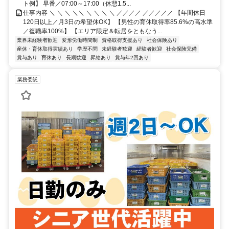
ト例】 早番／07:00～17:00（休憩1.5...
仕事内容 ＼ ＼ ＼ ＼＼ ＼ ＼ ＼ ＼ ／／／／ ／／／／／ 【年間休日
120日以上／月3日の希望休OK】 【男性の育休取得率85.6%の高水準
／復職率100%】 【エリア限定＆転居をともなう...
業界未経験者歓迎
変形労働時間制
資格取得支援あり
社会保険あり
産休・育休取得実績あり
学歴不問
未経験者歓迎
経験者歓迎
社会保険完備
賞与あり
育休あり
長期歓迎
昇給あり
賞与年2回あり
業務委託