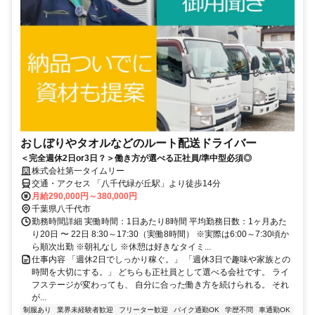
おしぼりやタオルなどのルート配送ドライバー
＜完全週休2日or3日？＞働き方が選べる正社員/準中型必須◎
株式会社第一タイムリー
交通・アクセス 「八千代緑が丘駅」より徒歩14分
月給290,000円～380,000円
千葉県八千代市
勤務時間詳細 実働時間：1日あたり8時間 平均勤務日数：1ヶ月あた
り20日 〜 22日 8:30～17:30（実働8時間） ※実際は6:00～7:30頃か
ら順次出勤 ※朝礼なし ※休憩は好きなタイミ...
仕事内容 「週休2日でしっかり稼ぐ。」 「週休3日で趣味や家族との
時間を大切にする。」 どちらも正社員として選べる会社です。 ライ
フステージが変わっても、 自分に合った働き方を続けられる。 それ
が...
制服あり
業界未経験者歓迎
フリーター歓迎
バイク通勤OK
学歴不問
車通勤OK