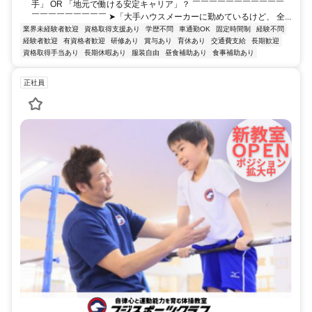
手」 OR 「地元で働ける安定キャリア」？ ￣￣￣￣￣￣￣￣￣￣￣
￣￣￣￣￣￣￣￣￣ ➤「大手ハウスメーカーに勤めているけど、 全...
業界未経験者歓迎
資格取得支援あり
学歴不問
車通勤OK
固定時間制
経験不問
経験者歓迎
有資格者歓迎
研修あり
賞与あり
育休あり
交通費支給
長期歓迎
資格取得手当あり
長期休暇あり
服装自由
昼食補助あり
食事補助あり
正社員