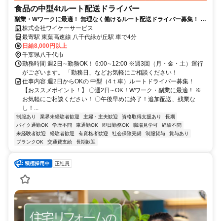
食品の中型4tルート配送ドライバー
副業・Wワークに最適！ 無理なく働けるルート配送ドライバー募集！ 1
箇所積み、1箇所降ろし！
株式会社ワイケーサービス
最寄駅 東葉高速線 八千代緑が丘駅 車で4分
日給8,000円以上
千葉県八千代市
勤務時間 週2日∼勤務OK！ 6:00∼12:00 ※週3回（月・金・土）運行
がございます。 「勤務日」などお気軽にご相談ください！
仕事内容 週2日からOKの 中型（4ｔ車）ルートドライバー募集！
【おススメポイント！】 〇週2日∼OK！Wワーク・副業に最適！ ※
お気軽にご相談ください！ 〇午後早めに終了！追加配送、残業な
し！...
制服あり
業界未経験者歓迎
主婦・主夫歓迎
資格取得支援あり
長期
バイク通勤OK
学歴不問
車通勤OK
即日勤務OK
職場見学可
経験不問
未経験者歓迎
経験者歓迎
有資格者歓迎
社会保険完備
制服貸与
賞与あり
ブランクOK
交通費支給
長期歓迎
正社員