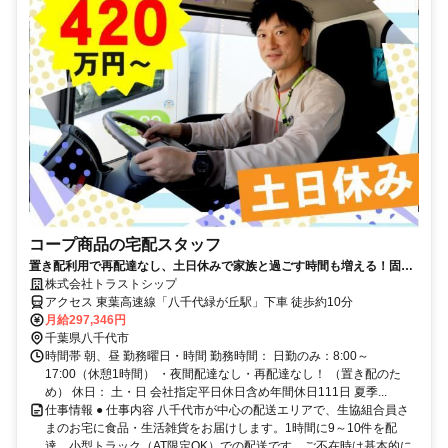
コープ商品の宅配スタッフ
置き配利用で再配達なし、土日休みで家族と過ごす時間も増える！固定
ルートで未経験でも安心
株式会社トラストシップ
アクセス 東葉高速線「八千代緑が丘駅」下車 徒歩約10分
月給297,346円
千葉県八千代市
時間帯 朝、昼 勤務曜日・時間 勤務時間： 日勤のみ：8:00～
17:00（休憩1時間） ・夜間配達なし・再配達なし！ （置き配のた
め） 休日： 土・日 会社指定平日休日含め年間休日111日 夏季...
仕事情報 ● 仕事内容 八千代市が中心の配送エリアで、生協組合員さ
まのお宅に食品・生活雑貨をお届けします。1時間に9～10件を配
達、小型トラック（AT限定OK）での配送です。ご不在時は基本的に