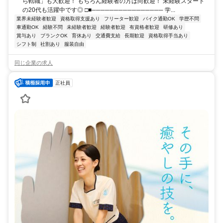
ら転職」も大歓迎！ もちろん経験者の方は尚歓迎！ 未経験スタート
の20代も活躍中です◎ □■──────────────── 学...
業界未経験者歓迎
資格取得支援あり
フリーター歓迎
バイク通勤OK
学歴不問
車通勤OK
経験不問
未経験者歓迎
経験者歓迎
有資格者歓迎
研修あり
賞与あり
ブランクOK
育休あり
交通費支給
長期歓迎
資格取得手当あり
シフト制
社割あり
服装自由
同じ企業の求人
正社員