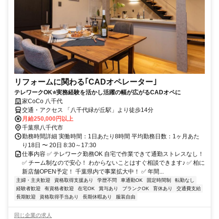
リフォームに関わる｢CADオペレーター｣
テレワークOK⭐実務経験を活かし活躍の幅が広がるCADオペに
家CoCo 八千代
交通・アクセス 「八千代緑が丘駅」より徒歩14分
月給250,000円以上
千葉県八千代市
勤務時間詳細 実働時間：1日あたり8時間 平均勤務日数：1ヶ月あた
り18日 〜 20日 8:30～17:30
仕事内容 ✅ テレワーク勤務OK 自宅で作業できて通勤ストレスなし！
✅ チーム制なので安心！ わからないことはすぐ相談できます♪ ✅ 柏に
新店舗OPEN予定！ 千葉県内で事業拡大中！ ✅ 年間...
主婦・主夫歓迎
資格取得支援あり
学歴不問
車通勤OK
固定時間制
転勤なし
経験者歓迎
有資格者歓迎
在宅OK
賞与あり
ブランクOK
育休あり
交通費支給
長期歓迎
資格取得手当あり
長期休暇あり
服装自由
同じ企業の求人