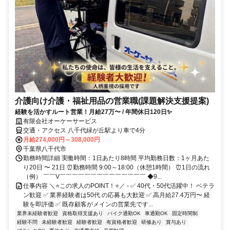
介護向け介護・福祉用品の営業職(課題解決支援提案)
経験を活かすルート営業！月給27万〜 / 年間休日120日✨
有限会社オーケーサービス
交通・アクセス 八千代緑が丘駅より車で4分
月給274,000円～308,000円
千葉県八千代市
勤務時間詳細 実働時間：1日あたり8時間 平均勤務日数：1ヶ月あた
り20日 〜 21日 ⏰勤務時間 9:00～18:00（休憩1時間） ⏰1日の流れ
（例） ￣￣V￣￣￣￣￣￣￣￣￣￣￣￣￣￣ ◆9...
仕事内容 ＼⭐この求人のPOINT！⭐／ - ✅ 40代・50代活躍中！ ベテラ
ン歓迎 ✅ 業界経験者は50代 の応募も大歓迎 ✅ 高月給27.4万円〜 経
験を即評価 ✅ 既存顧客がメインの営業先です...
業界未経験者歓迎
資格取得支援あり
バイク通勤OK
車通勤OK
固定時間制
経験不問
未経験者歓迎
経験者歓迎
有資格者歓迎
研修あり
賞与あり