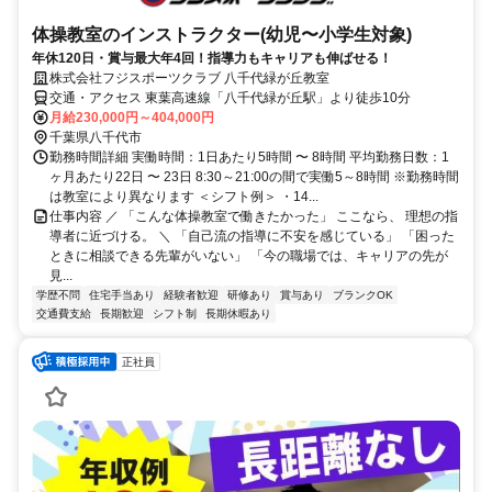
体操教室のインストラクター(幼児〜小学生対象)
年休120日・賞与最大年4回！指導力もキャリアも伸ばせる！
株式会社フジスポーツクラブ 八千代緑が丘教室
交通・アクセス 東葉高速線「八千代緑が丘駅」より徒歩10分
月給230,000円～404,000円
千葉県八千代市
勤務時間詳細 実働時間：1日あたり5時間 〜 8時間 平均勤務日数：1
ヶ月あたり22日 〜 23日 8:30～21:00の間で実働5～8時間 ※勤務時間
は教室により異なります ＜シフト例＞ ・14...
仕事内容 ／ 「こんな体操教室で働きたかった」 ここなら、 理想の指
導者に近づける。 ＼ 「自己流の指導に不安を感じている」 「困った
ときに相談できる先輩がいない」 「今の職場では、キャリアの先が
見...
学歴不問
住宅手当あり
経験者歓迎
研修あり
賞与あり
ブランクOK
交通費支給
長期歓迎
シフト制
長期休暇あり
正社員