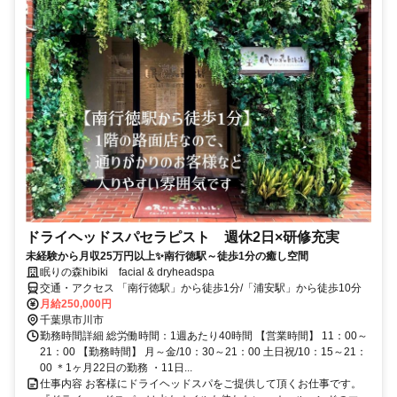
ドライヘッドスパセラピスト 週休2日×研修充実
未経験から月収25万円以上✨南行徳駅～徒歩1分の癒し空間
眠りの森hibiki facial & dryheadspa
交通・アクセス 「南行徳駅」から徒歩1分/「浦安駅」から徒歩10分
月給250,000円
千葉県市川市
勤務時間詳細 総労働時間：1週あたり40時間 【営業時間】 11：00～
21：00 【勤務時間】 月～金/10：30～21：00 土日祝/10：15～21：
00 ＊1ヶ月22日の勤務 ・11日...
仕事内容 お客様にドライヘッドスパをご提供して頂くお仕事です。