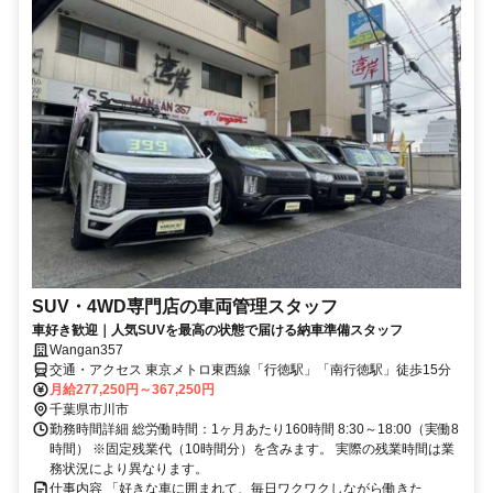
SUV・4WD専門店の車両管理スタッフ
車好き歓迎｜人気SUVを最高の状態で届ける納車準備スタッフ
Wangan357
交通・アクセス 東京メトロ東西線「行徳駅」「南行徳駅」徒歩15分
月給277,250円～367,250円
千葉県市川市
勤務時間詳細 総労働時間：1ヶ月あたり160時間 8:30～18:00（実働8
時間） ※固定残業代（10時間分）を含みます。 実際の残業時間は業
務状況により異なります。
仕事内容 「好きな車に囲まれて、毎日ワクワクしながら働きた