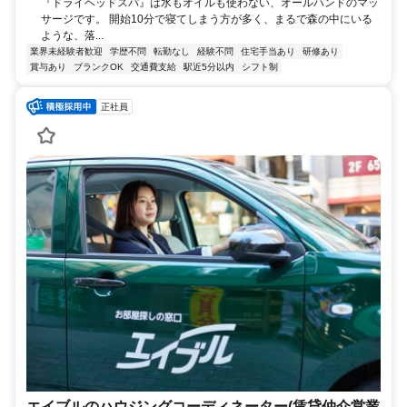
『ドライヘッドスパ』は水もオイルも使わない、オールハンドのマッ
サージです。 開始10分で寝てしまう方が多く、まるで森の中にいる
ような、落...
業界未経験者歓迎
学歴不問
転勤なし
経験不問
住宅手当あり
研修あり
賞与あり
ブランクOK
交通費支給
駅近5分以内
シフト制
正社員
エイブルのハウジングコーディネーター(賃貸仲介営業