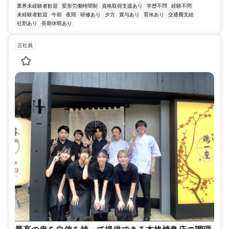
業界未経験者歓迎
変形労働時間制
資格取得支援あり
学歴不問
経験不問
未経験者歓迎
午前
夜間
研修あり
夕方
賞与あり
育休あり
交通費支給
社割あり
長期休暇あり
正社員