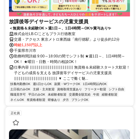
放課後等デイサービスの児童支援員
＜無資格＆未経験OK＞週1日～、1日4時間～OK✨賞与あり✨
株式会社LB.C/こどもプラス行徳教室
交通・アクセス 東京メトロ東西線「南行徳駅」より徒歩約12分
時給1,150円以上
千葉県市川市
勤務時間詳細 9:00～18:00の間でシフト制 ★週1日～、1日4時間～
OK！ ★曜日・日数・時間の相談OK！
仕事内容 ∥∥∥∥∥∥∥∥∥∥∥∥∥∥∥∥∥∥∥∥ 無資格＆未経験スタート大歓迎！
子どもの成長を支える 放課後等デイサービスの児童支援員
∥∥∥∥∥∥∥∥∥∥∥∥∥∥∥∥∥∥∥∥ ▼ ここで働く魅...
扶養内勤務OK
週1日からOK
副業・WワークOK
1日4時間以内OK
土日祝のみOK
主婦・主夫歓迎
資格取得支援あり
フリーター歓迎
シフト自由
職場見学可
平日のみOK
未経験者歓迎
交通費全額支給
午前
経験者歓迎
ネイルOK
有資格者歓迎
研修あり
夕方
ブランクOK
正社員