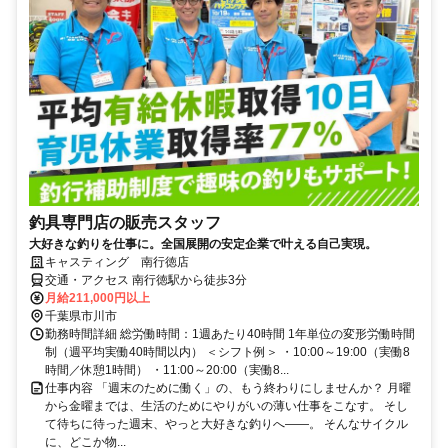
釣具専門店の販売スタッフ
大好きな釣りを仕事に。全国展開の安定企業で叶える自己実現。
キャスティング 南行徳店
交通・アクセス 南行徳駅から徒歩3分
月給211,000円以上
千葉県市川市
勤務時間詳細 総労働時間：1週あたり40時間 1年単位の変形労働時間
制（週平均実働40時間以内） ＜シフト例＞ ・10:00～19:00（実働8
時間／休憩1時間） ・11:00～20:00（実働8...
仕事内容 「週末のために働く」の、もう終わりにしませんか？ 月曜
から金曜までは、生活のためにやりがいの薄い仕事をこなす。 そし
て待ちに待った週末、やっと大好きな釣りへ——。 そんなサイクル
に、どこか物...