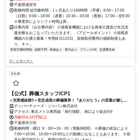
千葉県浦安市
勤務時間 総労働時間：1ヶ月あたり166時間 （早番）8:00～17:00
（日勤）9:00～18:00 （遅番）10:30～19:30 （夜勤）17:00～翌9:30
※事業所によりシフト時間は異...
仕事内容 《お仕事内容》 小規模多機能における身体介護及び生活支
援全般をおこなっていただきます。 《アピールポイント》 小規模多
機能の介護士募集！年間休日115日、資格取得費用の補助制度もあ
り、キャ...
変形労働時間制
経験不問
研修あり
賞与あり
ブランクOK
交通費支給
同じ企業の求人
正社員
【公式】葬儀スタッフ/CP1
＜充実感抜群‼＞安定成長の葬儀業界！『ありがとう』の言葉が嬉し
い、温かいお仕事です
ディパーチャーズ・ジャパン株式会社
アクセス: 東京メトロ東西線「南行徳駅」 南口より徒歩5分
月給354,327円以上
千葉県市川市
勤務時間・曜日: 9：00〜18：00（実働8時間） ※葬儀の状況により
7:00〜16:00、10:00〜19:00などの勤務になることもあります。 ※宿
直や電話対応など、夜間の対応はございません。