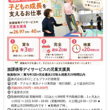
放課後等デイサービスの児童支援員
無資格OK！賞与年3回⭐完全週休2日制＆残業月20時間以内
株式会社LB.C/こどもプラス行徳教室
交通・アクセス 東京メトロ東西線「南行徳駅」より徒歩約12分
月給269,700円～400,000円
千葉県市川市
勤務時間詳細 実働時間：1日あたり8時間 平均勤務日数：1ヶ月あた
り20日 〜 22日 9:00～18:00（実働8時間） ※土曜は8:30～17:30 ★
残業は月20時間以内です！ ★勤務終了時...
仕事内容 ∥∥∥∥∥∥∥∥∥∥∥∥∥∥∥∥∥∥∥∥ 無資格＆未経験スタート大歓迎！