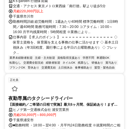
K's garden 行徳保育園
交通・アクセス 東京メトロ東西線「南行徳」駅より徒歩5分
月給220,000円以上
千葉県市川市
勤務時間詳細 総労働時間：1週あたり40時間 標準労働時間：1日8時
間／週40時間 勤務可能時間：7:30～20:00 コアタイム：10:00～
16:00 月平均残業時間：5時間程度 ※業務により...
仕事内容 【 求人のポイント 】 ＝＝＝＝＝＝＝＝＝＝＝＝＝＝＝ ◇
保育士資格を、保育園を支える事務の仕事に活かせます ◇ 基本土日
祝休み（年3回程度、園行事による半日の土曜勤務あり） ◇ フレッ
ク...
業界未経験者歓迎
主婦・主夫歓迎
資格取得支援あり
学歴不問
車通勤OK
転勤なし
交通費全額支給
経験者歓迎
ネイルOK
残業なし
研修あり
賞与あり
ブランクOK
育休あり
交通費支給
土日祝休み
食事補助あり
髪型・髪色自由
正社員
夜勤専属のタクシードライバー
【面接確約／ご希望の日程で実施】最大6ヶ月間、保証給あり！まずは
面談してみませんか？
ヒノデ第一交通株式会社 浦安営業所
月給250,000円～800,000円
千葉県浦安市
■勤務時間 ・18:00～翌4:00 ・月平均24日勤務程度 ※就業時間のご相