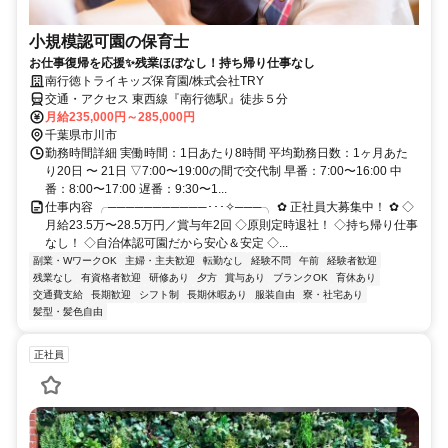
小規模認可園の保育士
お仕事復帰を応援✨残業ほぼなし！持ち帰り仕事なし
南行徳トライキッズ保育園/株式会社TRY
交通・アクセス 東西線『南行徳駅』徒歩５分
月給235,000円～285,000円
千葉県市川市
勤務時間詳細 実働時間：1日あたり8時間 平均勤務日数：1ヶ月あた
り20日 〜 21日 ▽7:00〜19:00の間で交代制 早番：7:00〜16:00 中
番：8:00〜17:00 遅番：9:30〜1...
仕事内容 ╭───────────･･･✧───╮ ✿ 正社員大募集中！ ✿ ◇
月給23.5万〜28.5万円／賞与年2回 ◇原則定時退社！ ◇持ち帰り仕事
なし！ ◇自治体認可園だから安心＆安定 ◇...
副業・WワークOK
主婦・主夫歓迎
転勤なし
経験不問
午前
経験者歓迎
残業なし
有資格者歓迎
研修あり
夕方
賞与あり
ブランクOK
育休あり
交通費支給
長期歓迎
シフト制
長期休暇あり
服装自由
寮・社宅あり
髪型・髪色自由
正社員