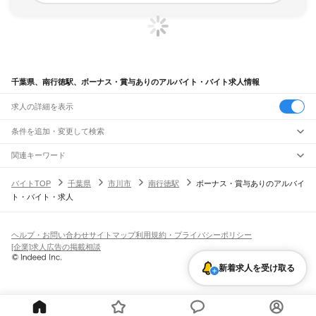
千葉県、南行徳駅、ボーナス・賞与ありのアルバイト・バイト求人情報
求人の詳細を表示
条件を追加・変更して検索
市区町村を追加・変更
関連キーワード
完全在宅ワーク 全国
シール貼り 在宅
現在地周辺
ガチャガチャ
犬カフェ
千葉県
駅を追加・変更
バイトTOP
千葉県
市川市
南行徳駅
ボーナス・賞与ありのアルバイ
千葉県
すべて
ト・バイト・求人
千葉市
すべて
職種を追加・変更
JR武蔵野線
中央区
花見川区
稲毛区
若葉区
緑区
美浜区
南流山駅
新松戸駅
新八柱駅
東松戸駅
市川大野駅
船橋法典駅
西船橋駅
飲食・フードサービス
銚子市
市川市
船橋市
館山市
木更津市
松戸市
野田市
茂原市
成田市
佐倉市
東金市
特徴を追加・変更
飲食・フードサービス
すべて
ヘルプ・お問い合わせ
サイトマップ
利用規約・プライバシーポリシー
JR中央・総武線
旭市
習志野市
柏市
勝浦市
市原市
流山市
八千代市
我孫子市
鴨川市
鎌ケ谷市
ホールスタッフ
キッチンスタッフ
皿洗い・洗い場
精肉・鮮魚加工
給食調理
人気
[企業]求人広告の掲載相談
市川駅
本八幡駅
下総中山駅
西船橋駅
船橋駅
東船橋駅
津田沼駅
幕張本郷駅
幕張駅
君津市
富津市
浦安市
四街道市
袖ケ浦市
八街市
印西市
白井市
富里市
南房総市
雇用形態を追加・変更
パン屋（ベーカリー）
フードカウンター販売員
バー（BAR）・バーテンダー
日払いOK
高校生歓迎
学生歓迎
深夜の仕事
髪型・髪色自由
ひげOK
ネイルOK
新検見川駅
稲毛駅
西千葉駅
千葉駅
匝瑳市
香取市
山武市
いすみ市
大網白里市
印旛郡
香取郡
山武郡
長生郡
夷隅郡
飲食店補助（開店・閉店準備）
飲食店（店長・マネージャー）
新着求人を受け取る
ピアスOK
アルバイト・パート
履歴書不要
オープニングスタッフ
留学生・外国人活躍中
安房郡
都道府県を変更
営業・販売
JR総武本線
勤務期間
正社員
市川駅
船橋駅
津田沼駅
稲毛駅
千葉駅
東千葉駅
都賀駅
四街道駅
物井駅
佐倉駅
営業・販売
すべて
短期
契約社員
単発・1日OK
長期
期間限定（春夏冬休み等）
南酒々井駅
榎戸駅
八街駅
日向駅
成東駅
松尾駅
横芝駅
飯倉駅
八日市場駅
干潟駅
旭駅
営業
テレフォンアポインター（テレアポ）
ルートセールス
コンビニ
シフト
派遣社員
飯岡駅
倉橋駅
猿田駅
松岸駅
銚子駅
フードカウンター販売員
アパレル
家電量販店・携帯販売（携帯ショップ）