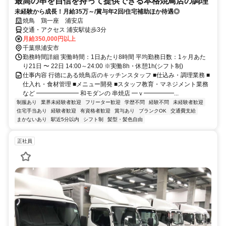
最高の串を自信を持って提供できる本格焼鳥店の調理
未経験から成長！月給35万～/賞与年2回/住宅補助ほか待遇◎
焼鳥 鶏一座 浦安店
交通・アクセス 浦安駅徒歩3分
月給350,000円以上
千葉県浦安市
勤務時間詳細 実働時間：1日あたり8時間 平均勤務日数：1ヶ月あた
り21日 〜 22日 14:00～24:00 ※実働8h・休憩1h(シフト制)
仕事内容 行徳にある焼鳥店のキッチンスタッフ ■仕込み・調理業務 ■
仕入れ・食材管理 ■メニュー開発 ■スタッフ教育・マネジメント業務
など ━━━━━━━ 和モダンの 串焼店 ━ｖ━━━━━...
制服あり
業界未経験者歓迎
フリーター歓迎
学歴不問
経験不問
未経験者歓迎
住宅手当あり
経験者歓迎
有資格者歓迎
賞与あり
ブランクOK
交通費支給
まかないあり
駅近5分以内
シフト制
髪型・髪色自由
正社員