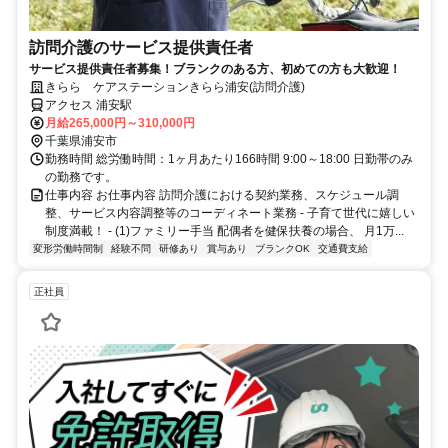
訪問介護のサービス提供責任者
サービス提供責任者募集！ブランクのある方、初めての方も大歓迎！
きらら ケアステーションきらら浦安(訪問介護)
アクセス 浦安駅
月給265,000円～310,000円
千葉県浦安市
勤務時間 総労働時間：1ヶ月あたり166時間 9:00～18:00 日勤帯のみ
の勤務です。
仕事内容 お仕事内容 訪問介護における契約業務、スケジュール調
整、サービス内容調整等のコーディネート業務 - 子育て世代に嬉しい
制度満載！ - (1)ファミリー手当 配偶者を健保扶養の場合、 月1万...
変形労働時間制
経験不問
研修あり
賞与あり
ブランクOK
交通費支給
正社員