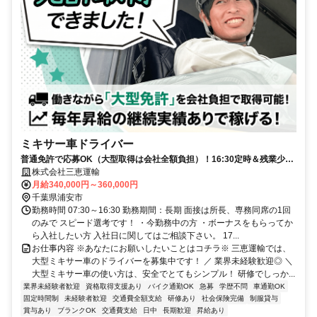
ミキサー車ドライバー
普通免許で応募OK（大型取得は会社全額負担）！16:30定時＆残業少な
めで夕飯に間に合うミキサー車
株式会社三恵運輸
月給340,000円～360,000円
千葉県浦安市
勤務時間 07:30～16:30 勤務期間：長期 面接は所長、専務同席の1回
のみで スピード選考です！ ・今勤務中の方 ・ボーナスをもらってか
ら入社したい方 入社日に関してはご相談下さい。 17...
お仕事内容 ※あなたにお願いしたいことはコチラ※ 三恵運輸では、
大型ミキサー車のドライバーを募集中です！ ／ 業界未経験歓迎◎ ＼
大型ミキサー車の使い方は、安全でとてもシンプル！ 研修でしっか...
業界未経験者歓迎
資格取得支援あり
バイク通勤OK
急募
学歴不問
車通勤OK
固定時間制
未経験者歓迎
交通費全額支給
研修あり
社会保険完備
制服貸与
賞与あり
ブランクOK
交通費支給
日中
長期歓迎
昇給あり