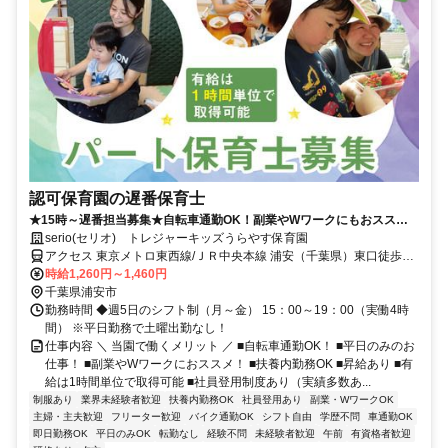
認可保育園の遅番保育士
★15時～遅番担当募集★自転車通勤OK！副業やWワークにもおススメ♪
扶養内勤務OK！園見学実施中♪
serio(セリオ) トレジャーキッズうらやす保育園
アクセス 東京メトロ東西線/ＪＲ中央本線 浦安（千葉県）東口徒歩約
10分、都営新宿線 一之江A3b口徒歩約30分 車通勤可（駐車場代自己
時給1,260円～1,460円
負担）※規定あり 自転車通勤OK（駐輪場あり）
千葉県浦安市
勤務時間 ◆週5日のシフト制（月～金） 15：00～19：00（実働4時
間） ※平日勤務で土曜出勤なし！
仕事内容 ＼ 当園で働くメリット ／ ■自転車通勤OK！ ■平日のみのお
仕事！ ■副業やWワークにおススメ！ ■扶養内勤務OK ■昇給あり ■有
給は1時間単位で取得可能 ■社員登用制度あり（実績多数あ...
制服あり
業界未経験者歓迎
扶養内勤務OK
社員登用あり
副業・WワークOK
主婦・主夫歓迎
フリーター歓迎
バイク通勤OK
シフト自由
学歴不問
車通勤OK
即日勤務OK
平日のみOK
転勤なし
経験不問
未経験者歓迎
午前
有資格者歓迎