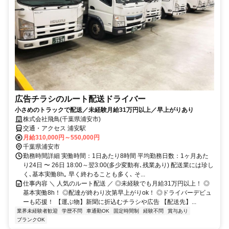
広告チラシのルート配送ドライバー
小さめのトラックで配送／未経験月給31万円以上／早上がりあり
株式会社飛鳥(千葉県浦安市)
交通・アクセス 浦安駅
月給310,000円～550,000円
千葉県浦安市
勤務時間詳細 実働時間：1日あたり8時間 平均勤務日数：1ヶ月あた
り24日 〜 26日 18:00～翌3:00(多少変動有､残業あり) 配送業には珍し
く､基本実働8h｡ 早く終わることも多く､ そ...
仕事内容 ＼ 人気のルート配送 ／ ◎未経験でも月給31万円以上！ ◎
基本実働8h！ ◎配達が終わり次第早上がりok！ ◎ドライバーデビュ
ーも応援！ 【運ぶ物】新聞に折込むチラシや広告 【配送先】...
業界未経験者歓迎
学歴不問
車通勤OK
固定時間制
経験不問
賞与あり
ブランクOK