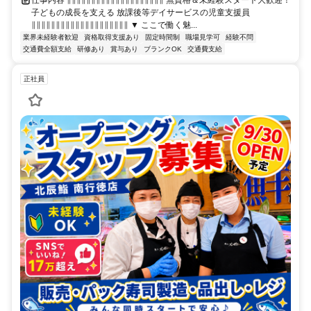
子どもの成長を支える 放課後等デイサービスの児童支援員
∥∥∥∥∥∥∥∥∥∥∥∥∥∥∥∥∥∥∥∥ ▼ ここで働く魅...
業界未経験者歓迎
資格取得支援あり
固定時間制
職場見学可
経験不問
交通費全額支給
研修あり
賞与あり
ブランクOK
交通費支給
正社員