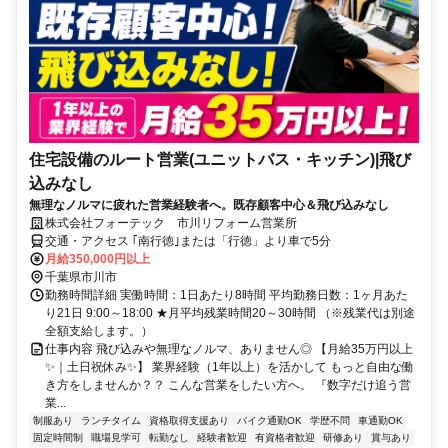
住宅設備のルート営業(ユニットバス・キッチン)|飛び
込みなし
無理なノルマに疲れた営業経験者へ。既存顧客中心＆飛び込みなし
株式会社フォーテック 市川リフォーム営業所
交通・アクセス ｢南行徳｣または「行徳」より車で5分
月給350,000円以上
千葉県市川市
勤務時間詳細 実働時間：1日あたり8時間 平均勤務日数：1ヶ月あた
り21日 9:00～18:00 ★月平均残業時間20～30時間 （※残業代は別途
全額支給します。）
仕事内容 飛び込みや無理なノルマ、ありません◎ 【月給35万円以上
✨｜土日祝休み✨】 業界経験（1年以上）を活かして もっと自由な働
き方をしませんか？？ こんな営業をしたい方へ。 『数字だけ追う営
業...
制服あり
ランチタイム
資格取得支援あり
バイク通勤OK
学歴不問
車通勤OK
固定時間制
職場見学可
転勤なし
経験者歓迎
有資格者歓迎
研修あり
賞与あり