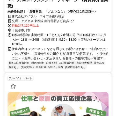
職)
未経験歓迎！「反響営業」「ノルマなし」で安心◎女性活躍中♪
株式会社エイブル エイブル南行徳店
交通・アクセス 東西線 南行徳駅より徒歩1分
月給247,120円以上
千葉県市川市
勤務時間詳細 実働時間：1日あたり7時間30分 平均勤務日数：1ヶ月
あたり18日 〜 24日 【就業時間】 9:30～18:00 ※店舗のオープンは
10:00～
仕事内容 インターネットなどを通じて お問い合わせ・ご来店いただ
いたお客様へ、 賃貸物件をご紹介する“反響型”の営業です。 ＜具体的
には＞ ✅お問い合わせ・来店された お客様への接客対応 ✅希望エ...
業界未経験者歓迎
固定時間制
経験不問
未経験者歓迎
有資格者歓迎
賞与あり
育休あり
交通費支給
長期歓迎
駅近5分以内
資格取得手当あり
アルバイト・パート