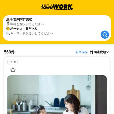
千葉県
千葉県
南行徳駅
南行徳駅
職種を選択してください
ボーナス・賞与あり
ボーナス・賞与あり
キーワードを選択してください
568件
条件保存
関連度順
正社員