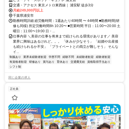
ビューティースポット・キュアレ 浦安店
交通・アクセス 東京メトロ東西線｜ 浦安駅 徒歩3分
月給249,000円以上
千葉県浦安市
勤務時間詳細 総労働時間：1週あたり40時間 〜 44時間 ■勤務時間(研
修も同様) 所定労働時間8h 10:20〜 ■営業時間 平日：11:00〜20:00 土
曜日：11:00〜19:00 日・...
仕事内容 ＼美容の仕事を将来まで続けられる環境があります／ 美容
業界に興味はあるけれど。。。 「休みが少なそう」 「結婚や出産後
も続けられるか不安」 「プライベートとの両立が難しそう」 そんな
イ...
制服あり
業界未経験者歓迎
学歴不問
経験不問
未経験者歓迎
経験者歓迎
有資格者歓迎
研修あり
賞与あり
育休あり
交通費支給
資格取得手当あり
シフト制
同じ企業の求人
正社員