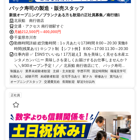
パック寿司の製造・販売スタッフ
新規オープニング／ブランクある方も歓迎の正社員募集／南行徳1
北辰鮨 南行徳店
交通・アクセス 南行徳駅すぐ
月給212,500円～400,000円
千葉県市川市
勤務時間詳細 総労働時間：1ヶ月あたり173時間 8:00～20:30 実働8
時間(残業あり) ※シフト制 【シフト例】 8:00～17:00 11:30～20:30
仕事内容 ✅【SNSでいいね！17万超え】 魚を美味しく見せる水産エ
ンタメカンパニー 美味しさを楽しくお届けするお仕事しませんか？
＼＼9/30オープン予定！／／ 北辰鮨 南行徳店にて、 パック寿司...
制服あり
業界未経験者歓迎
主婦・主夫歓迎
学歴不問
固定時間制
職場見学可
転勤なし
経験不問
未経験者歓迎
住宅手当あり
駅ナカ
研修あり
賞与あり
オープニングスタッフ
交通費支給
長期歓迎
駅近5分以内
正社員