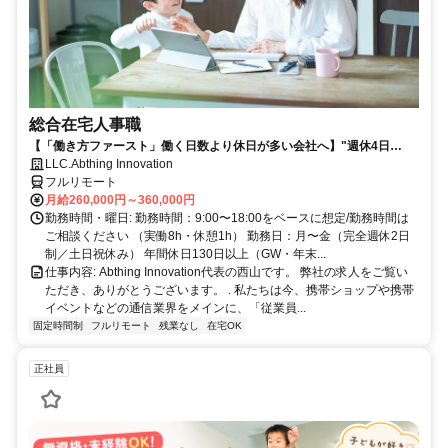
総合在宅人事職
【「働き方ファースト」働く日数より休日が多い会社へ】"週休4日
制"の実現に向けて、6月より"週休3日制"を開始しました。
LLC.Abthing Innovation
フルリモート
月給260,000円～360,000円
勤務時間・曜日: 勤務時間：9:00〜18:00をベースに想定/勤務時間は
ご相談ください （実働8h・休憩1h） 勤務日：月〜金（完全週休2日
制／土日祝休み） 年間休日130日以上（GW・年末...
仕事内容: Abthing Innovation代表の西山です。 弊社の求人をご覧い
ただき、ありがとうございます。 . 私たちは今、携帯ショップや携帯
イベントなどの通信業界をメインに、「従業員...
固定時間制
フルリモート
残業なし
在宅OK
正社員