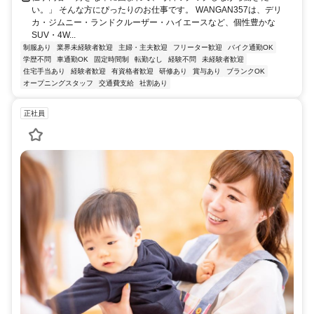
い。」 そんな方にぴったりのお仕事です。 WANGAN357は、デリ
カ・ジムニー・ランドクルーザー・ハイエースなど、個性豊かな
SUV・4W...
制服あり
業界未経験者歓迎
主婦・主夫歓迎
フリーター歓迎
バイク通勤OK
学歴不問
車通勤OK
固定時間制
転勤なし
経験不問
未経験者歓迎
住宅手当あり
経験者歓迎
有資格者歓迎
研修あり
賞与あり
ブランクOK
オープニングスタッフ
交通費支給
社割あり
正社員