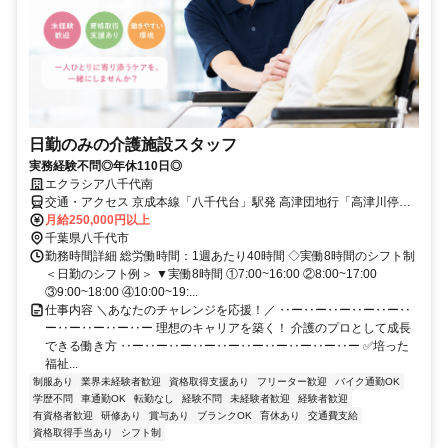
日勤のみの介護施設スタッフ
実務経験不問◎年休110日◎
エクラシア八千代南
交通・アクセス 京成本線「八千代台」駅発 高津団地行「高津川停留
所」降車後4分 / 京成本線 八千代台駅より徒歩30分
月給250,000円以上
千葉県八千代市
勤務時間詳細 総労働時間：1週あたり40時間 ◇実働8時間のシフト制
＜日勤のシフト例＞ ▼実働8時間 ①7:00~16:00 ②8:00~17:00
③9:00~18:00 ④10:00~19:...
仕事内容 ＼あなたのチャレンジを応援！／ ‥ー‥ー‥ー‥ー‥ー‥
ー‥ー‥ー‥ー‥ー 理想のキャリアを築く！ 介護のプロとして成長
できる働き方 ‥ー‥ー‥ー‥ー‥ー‥ー‥ー‥ー‥ー‥ー ✅培った
福祉...
制服あり
業界未経験者歓迎
資格取得支援あり
フリーター歓迎
バイク通勤OK
学歴不問
車通勤OK
転勤なし
経験不問
未経験者歓迎
経験者歓迎
有資格者歓迎
研修あり
賞与あり
ブランクOK
育休あり
交通費支給
資格取得手当あり
シフト制