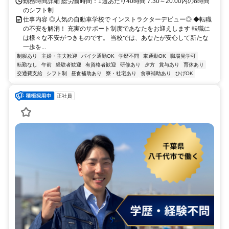
勤務時間詳細 総労働時間：1週あたり40時間 7:30～20:00内の8時間
のシフト制
仕事内容 ◎人気の自動車学校で インストラクターデビュー◎ ◆転職
の不安を解消！ 充実のサポート制度であなたをお迎えします 転職に
は様々な不安がつきものです。 当校では、あなたが安心して新たな
一歩を...
制服あり
主婦・主夫歓迎
バイク通勤OK
学歴不問
車通勤OK
職場見学可
転勤なし
午前
経験者歓迎
有資格者歓迎
研修あり
夕方
賞与あり
育休あり
交通費支給
シフト制
昼食補助あり
寮・社宅あり
食事補助あり
ひげOK
正社員