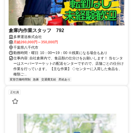
倉庫内作業スタッフ 792
多摩運送株式会社
月給260,000円～350,000円
千葉県八千代市
勤務時間・曜日: 10：00〜19：00 ※残業になる場合もあり
仕事内容: 自社倉庫内で、食品類の仕分けをお願いします！ 当センタ
ーはスーパーマーケットの配送センターですので、店舗ごとの仕分け
作業を行っています。 【主な作業】 ◇センターに入荷した食品を、
種類ご...
変形労働時間制
急募
交通費支給
昇給あり
正社員