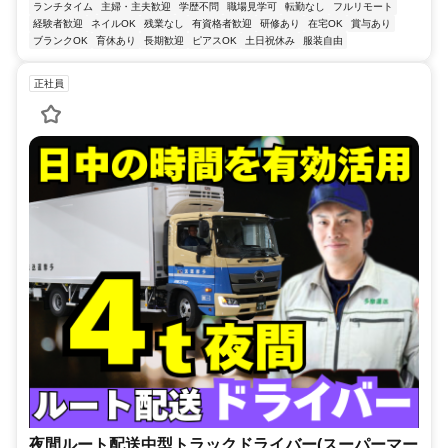
ランチタイム
主婦・主夫歓迎
学歴不問
職場見学可
転勤なし
フルリモート
経験者歓迎
ネイルOK
残業なし
有資格者歓迎
研修あり
在宅OK
賞与あり
ブランクOK
育休あり
長期歓迎
ピアスOK
土日祝休み
服装自由
正社員
夜間ルート配送中型トラックドライバー(スーパーマー