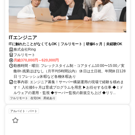
ITエンジニア
ITに触れたことがなくてもOK｜フルリモート｜研修6ヶ月｜未経験OK
株式会社Ring
フルリモート
月給370,000円～620,000円
勤務時間・曜日: フレックスタイム制・コアタイム10:00〜15:00／実
働8h 残業ほぼなし（月平均5時間以内） 休日は土日祝、年間休日128
日 リフレッシュ休暇など各種休暇あり
仕事内容: エンジニア募集！サーバー構築運用の現場で経験を積めま
す！ 入社後6ヶ月は育成プログラムを用意 ▶お任せする仕事 ◆ミド
ルウェアの運用・監視 ◆サーバー監視の新規立ち上げ ◆リリ...
フルリモート
在宅OK
昇給あり
アルバイト・パート