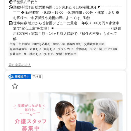
千葉県八千代市
勤務時間詳細 総労働時間：1ヶ月あたり186時間18分 ◤￣￣￣￣￣￣
￣￣ ❖ 勤務時間 ・9:30～19:00 ・休憩時間：60分 ・残業：あり ※
お客様のご来店状況や施術内容によっては、勤務...
仕事内容 地方から首都圏デビューに最適！ 年収＋100万円＆家賃半
額で“安心上京”を実現！ ■━━━━━━━━━━━━━━━━ 引越費
用30万円＋家賃半額＋14ヶ月収入保証で 『移住の不安』もすべて
解...
主婦・主夫歓迎
60代も応募可
学歴不問
職場見学可
交通費全額支給
有資格者歓迎
研修あり
賞与あり
ブランクOK
育休あり
シフト制
ピアスOK
服装自由
寮・社宅あり
ひげOK
髪型・髪色自由
同じ企業の求人
正社員