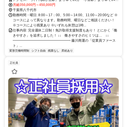
「船橋日大前駅」より車で14分 「村上駅」より車で15分 「白井駅」
月給350,000円～450,000円
より車で18分 「西白井駅」より車で18分 「二和向台駅」より車で21
千葉県八千代市
勤務時間・曜日: 8:00～17：00、5:00～14:00、11:00～20:00など ※
分 ＊マイカー通勤OK！駐車場完備！
コースによって異なります。勤務時間、曜日などご相談ください！
※コースにより残業あり ※いずれも休憩は1時...
仕事内容: 完全週休二日制！免許取得支援制度もあり！ とにかく「働
きやすさ」を追求しました！ ↓↓ 働きやすさのヒミツは… ↓↓
━━━━━━━━━━━━━━━━━ 藤川商運の「従業員ファース
ト」...
変形労働時間制
シフト自由
残業なし
昇給あり
正社員