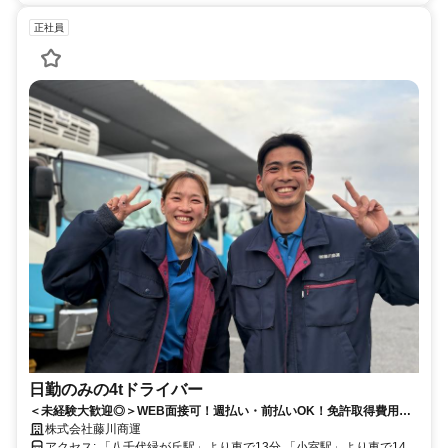
正社員
日勤のみの4tドライバー
＜未経験大歓迎◎＞WEB面接可！週払い・前払いOK！免許取得費用全
額負担！髪型自由、ピアスOK！完全週休2日制or隔週休2日制選択可！
株式会社藤川商運
アクセス: 「八千代緑が丘駅」より車で13分 「小室駅」より車で14分