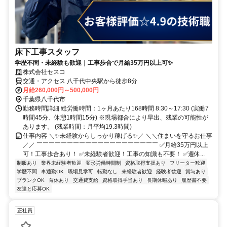
床下工事スタッフ
学歴不問・未経験も歓迎｜工事歩合で月給35万円以上可✨
株式会社セスコ
交通・アクセス 八千代中央駅から徒歩8分
月給260,000円～500,000円
千葉県八千代市
勤務時間詳細 総労働時間：1ヶ月あたり168時間 8:30～17:30 (実働7
時間45分、休憩1時間15分) ※現場都合により早出、残業の可能性が
あります。 (残業時間：月平均19.3時間)
仕事内容 ＼✨未経験からしっかり稼げる✨／ ＼＼住まいを守るお仕事
／／ ￣￣￣￣￣￣￣￣￣￣￣￣￣￣￣￣￣￣￣￣ ✅月給35万円以上
可！工事歩合あり！ ✅未経験者歓迎！工事の知識も不要！ ✅週休...
制服あり
業界未経験者歓迎
変形労働時間制
資格取得支援あり
フリーター歓迎
学歴不問
車通勤OK
職場見学可
転勤なし
未経験者歓迎
経験者歓迎
賞与あり
ブランクOK
育休あり
交通費支給
資格取得手当あり
長期休暇あり
履歴書不要
友達と応募OK
正社員