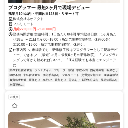
プログラマー 最短3ヶ月で現場デビュー
残業月10h以内・年間休日128日・リモート可
株式会社ネオアクト
フルリモート
月給270,000円～520,000円
勤務時間詳細 実働時間：1日あたり8時間 平均勤務日数：1ヶ月あた
り18日 〜 21日 ①9:00~18:00（所定労働時間8時間、休憩60分）
②10:00～19:00（所定労働時間8時間、休憩6...
仕事内容 ＼ 未経験でも「研修修了後はプログラマーとして現場デビ
ュー」できる ／ （最短1ヶ月～最長6ヶ月の研修制度） 「プログラミ
ングって何から始めればいい？」 「IT未経験でも本当にエンジニア
に...
業界未経験者歓迎
ランチタイム
フリーター歓迎
学歴不問
固定時間制
転勤なし
経験不問
未経験者歓迎
住宅手当あり
フルリモート
交通費全額支給
経験者歓迎
有資格者歓迎
研修あり
在宅OK
賞与あり
育休あり
駅近5分以内
長期休暇あり
土日祝休み
正社員