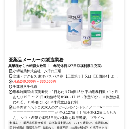
医薬品メーカーの製造業務
異業種からの転職大歓迎！ 年間休日127日◎福利厚生充実♪
小堺製薬株式会社 八千代工場
交通・アクセス 東洋バス バス停 【工団第３】又は【工団第4】より
徒歩3分
月給240,000円～330,000円
千葉県八千代市
勤務時間詳細 実働時間：1日あたり7時間45分 平均勤務日数：1ヶ月
あたり19日 〜 21日 ■勤務時間 8:30～17:15（休憩60分） ※休憩は昼
に45分、15時頃に15分 ※休憩室は交代制...
仕事内容 ＼＼✨この求人のアピールポイント✨／／ ￣￣V￣￣￣￣￣
￣￣￣￣￣￣￣￣￣￣￣￣ ✅ 年休127日！！ 完全週休2日はもちろ
ん、 シフト希望で連続3日間の 休暇も取得可能。 プライベ...
制服あり
業界未経験者歓迎
資格取得支援あり
バイク通勤OK
車通勤OK
固定時間制
職場見学可
転勤なし
経験不問
未経験者歓迎
住宅手当あり