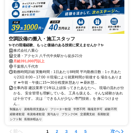
空調設備の搬入・施工スタッフ
✨その現場経験、もっと価値のある技術に変えませんか？✨
株式会社八重心
交通・アクセス 八千代中央駅から徒歩21分
月給391,000円以上
千葉県八千代市
勤務時間詳細 実働時間：1日あたり8時間 平均勤務日数：1ヶ月あた
り23日 8:00～17:00 ※現場により就業時間が前後する 場合もありま
す ⏩午前・午後に15〜30分程度休憩あり ⏩昼休憩...
仕事内容 建設業界で1年以上頑張ってきたあなたへ。 現場の流れが分
かる。 安全管理も理解している。 工具も扱える。 そんな経験があれ
ば十分です。 次は「できる人が少ない専門技術」を 身につけませ
ん...
制服あり
資格取得支援あり
フリーター歓迎
学歴不問
職場見学可
経験不問
経験者歓迎
有資格者歓迎
賞与あり
ブランクOK
交通費支給
長期歓迎
シフト制
長期休暇あり
前へ
次へ
1
2
3
4
5