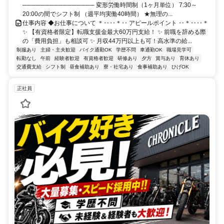
──────────────── 変形労働時間制（1ヶ月単位） 7:30～
20:00の間でシフト制 （週平均実働40時間） ★無理の...
仕事内容 ◆お仕事について ＊‥‥＊‥ アピールポイント ‥＊‥‥＊
✨ 【有資格者限定】転職支援金最大60万円支給！ ✨ 前職を辞める際
の「費用負担」も相談可 ✨ 月収44万円以上も可！高水準の給...
制服あり
主婦・主夫歓迎
バイク通勤OK
学歴不問
車通勤OK
職場見学可
転勤なし
午前
経験者歓迎
有資格者歓迎
研修あり
夕方
賞与あり
育休あり
交通費支給
シフト制
昼食補助あり
寮・社宅あり
食事補助あり
ひげOK
正社員