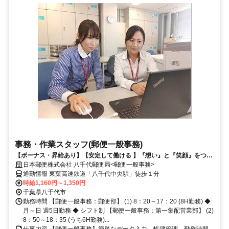
事務・作業スタッフ(郵便一般事務)
【ボーナス・昇給あり】【安定して働ける 】『想い』と『笑顔』をつな
ぐお仕事してみませんか？
日本郵便株式会社 八千代郵便局<郵便一般事務>
通勤情報 東葉高速鉄道「八千代中央駅」徒歩１分
時給1,160円～1,350円
千葉県八千代市
勤務時間 【郵便一般事務：郵便部】 (1) 8：20～17：20 (8H勤務) ◆
月～日 週5日勤務 ◆ シフト制 【郵便一般事務：第一集配営業部】 (2)
8：50～18：35 (うち6H勤務)...
仕事内容 【郵便一般事務】簡単なデータ入力、帳簿管理、勤務時間