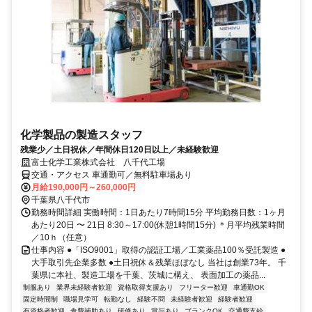
化学製品の製造スタッフ
残業少／土日祝休／年間休日120日以上／未経験歓迎
富士化学工業株式会社 八千代工場
交通・アクセス 車通勤可／無料駐車場あり
月給190,000円～260,000円
千葉県八千代市
勤務時間詳細 実働時間：1日あたり7時間15分 平均勤務日数：1ヶ月
あたり20日 〜 21日 8:30～17:00(休憩1時間15分) ＊月平均残業時間
／10ｈ（任意）
仕事内容 ●「ISO9001」取得の認証工場／工業薬品100％受託製造 ●
大手取引先企業多数 ●土日祝休＆残業ほぼなし 当社は創業73年。 千
葉県に本社、製造工場を千葉、茨城に構え、 表面加工の薬品...
制服あり
業界未経験者歓迎
資格取得支援あり
フリーター歓迎
車通勤OK
固定時間制
職場見学可
転勤なし
経験不問
未経験者歓迎
経験者歓迎
有資格者歓迎
食費補助あり
研修あり
賞与あり
ブランクOK
交通費支給