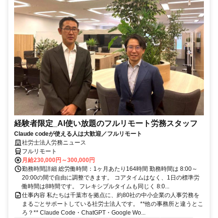
経験者限定_AI使い放題のフルリモート労務スタッフ
Claude codeが使える人は大歓迎／フルリモート
社労士法人労務ニュース
フルリモート
月給230,000円～300,000円
勤務時間詳細 総労働時間：1ヶ月あたり164時間 勤務時間は 8:00～
20:00の間で自由に調整できます。 コアタイムはなく、1日の標準労
働時間は8時間です。 フレキシブルタイムも同じく 8:0...
仕事内容 私たちは千葉市を拠点に、約80社の中小企業の人事労務を
まるごとサポートしている社労士法人です。 **他の事務所と違うとこ
ろ？** Claude Code・ChatGPT・Google Wo...