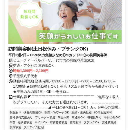
訪問美容師(土日祝休み・ブランクOK)
平日×週2日～OK✨体力負担少なめ◎✨カット中心の訪問美容師
ビューティーヘルパー/八千代市内の病院や介護施設
交通・アクセス 車通勤OK
時給1,300円～2,100円
千葉県八千代市
勤務時間詳細 勤務時間／09:00～17:00 例 ⇒9:00～12:00､12:00～
17:00等 ★短時間勤務もOK！ 生活リズムも保てるから働きやすい！
★平日のみの週2日～OK！ 他サロ...
仕事内容 ◤￣￣￣￣￣￣￣￣￣￣￣￣￣￣￣￣￣￣ 「無理なく収入
をプラスしたい」 そんな方にも選ばれています。 ＿＿＿＿＿＿＿＿
＿＿＿＿＿＿＿＿＿＿◢ 平日のみ×週2日～OK！ カット中心の訪問...
制服あり
扶養内勤務OK
副業・WワークOK
主婦・主夫歓迎
60代も応募可
資格取得支援あり
フリーター歓迎
学歴不問
車通勤OK
職場見学可
平日のみOK
午前
経験者歓迎
ネイルOK
有資格者歓迎
賞与あり
ブランクOK
交通費支給
長期歓迎
フルタイム歓迎