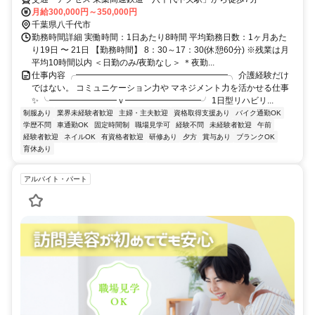
月給300,000円～350,000円
千葉県八千代市
勤務時間詳細 実働時間：1日あたり8時間 平均勤務日数：1ヶ月あた
り19日 〜 21日 【勤務時間】 8：30～17：30(休憩60分) ※残業は月
平均10時間以内 ＜日勤のみ/夜勤なし＞ ＊夜勤...
仕事内容 ╭━━━━━━━━━━━━━━━━━━╮ 介護経験だけ
ではない。 コミュニケーション力や マネジメント力を活かせる仕事
✨ ╰━━━━━━━━ｖ━━━━━━━━━╯ 1日型リハビリ...
制服あり
業界未経験者歓迎
主婦・主夫歓迎
資格取得支援あり
バイク通勤OK
学歴不問
車通勤OK
固定時間制
職場見学可
経験不問
未経験者歓迎
午前
経験者歓迎
ネイルOK
有資格者歓迎
研修あり
夕方
賞与あり
ブランクOK
育休あり
アルバイト・パート