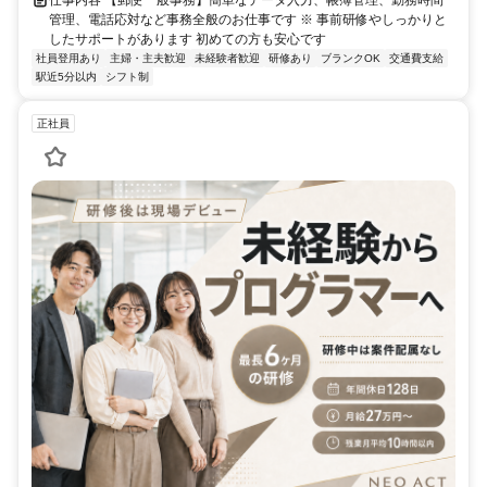
管理、電話応対など事務全般のお仕事です ※ 事前研修やしっかりと
したサポートがあります 初めての方も安心です
社員登用あり
主婦・主夫歓迎
未経験者歓迎
研修あり
ブランクOK
交通費支給
駅近5分以内
シフト制
正社員