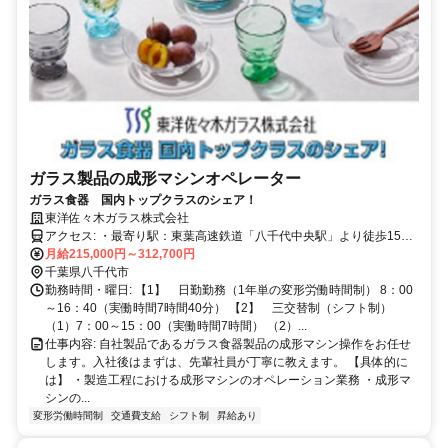
ガラス製品の成形マシンオペレーター
ガラス食器 国内トップクラスのシェア！
東洋佐々木ガラス株式会社
アクセス: ・最寄り駅：東葉高速鉄道「八千代中央駅」より徒歩15分
・車、自転車通勤可
月給215,000円～312,700円
千葉県八千代市
勤務時間・曜日: 【1】 日勤勤務（1年単の変形労働時間制） 8：00
～16：40（実働時間7時間40分） 【2】 三交替制（シフト制）
（1）7：00～15：00（実働時間7時間） （2）...
仕事内容: 自社製品であるガラス食器製品の成形マシン操作をお任せ
します。入社後はまずは、先輩社員が丁寧に教えます。 【具体的に
は】 ・製造工程における成形マシンのオペレーション業務 ・成形マ
シンの...
変形労働時間制
交通費支給
シフト制
昇給あり