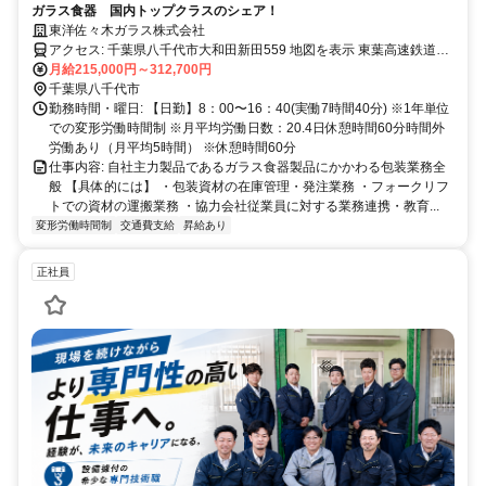
ガラス食器 国内トップクラスのシェア！
東洋佐々木ガラス株式会社
アクセス: 千葉県八千代市大和田新田559 地図を表示 東葉高速鉄道
月給215,000円～312,700円
「八千代中央駅」より徒歩15分 ※車、自転車通勤可
千葉県八千代市
勤務時間・曜日: 【日勤】8：00〜16：40(実働7時間40分) ※1年単位
での変形労働時間制 ※月平均労働日数：20.4日休憩時間60分時間外
労働あり（月平均5時間） ※休憩時間60分
仕事内容: 自社主力製品であるガラス食器製品にかかわる包装業務全
般 【具体的には】 ・包装資材の在庫管理・発注業務 ・フォークリフ
トでの資材の運搬業務 ・協力会社従業員に対する業務連携・教育...
変形労働時間制
交通費支給
昇給あり
正社員