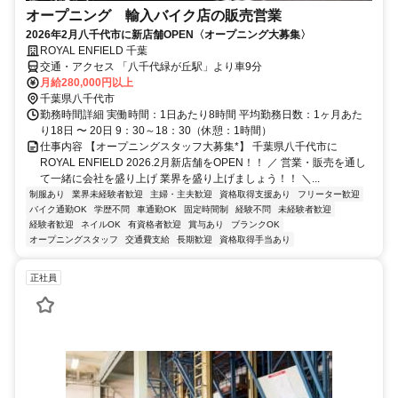
オープニング 輸入バイク店の販売営業
2026年2月八千代市に新店舗OPEN〈オープニング大募集〉
ROYAL ENFIELD 千葉
交通・アクセス 「八千代緑が丘駅」より車9分
月給280,000円以上
千葉県八千代市
勤務時間詳細 実働時間：1日あたり8時間 平均勤務日数：1ヶ月あた
り18日 〜 20日 9：30～18：30（休憩：1時間）
仕事内容 【オープニングスタッフ大募集*】 千葉県八千代市に
ROYAL ENFIELD 2026.2月新店舗をOPEN！！ ／ 営業・販売を通し
て一緒に会社を盛り上げ 業界を盛り上げましょう！！ ＼...
制服あり
業界未経験者歓迎
主婦・主夫歓迎
資格取得支援あり
フリーター歓迎
バイク通勤OK
学歴不問
車通勤OK
固定時間制
経験不問
未経験者歓迎
経験者歓迎
ネイルOK
有資格者歓迎
賞与あり
ブランクOK
オープニングスタッフ
交通費支給
長期歓迎
資格取得手当あり
正社員