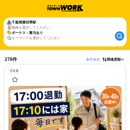
千葉県
豊四季駅
職種を選択してください
ボーナス・賞与あり
キーワードを選択してください
278件
条件保存
関連度順
正社員