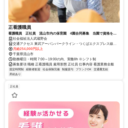
正看護職員
看護職員 正社員 流山市内の保育園 4園合同募集 当園で資格を活
かして活躍しませんか？
社会福祉法人武蔵野会
交通アクセス 東武アーバンパークライン・つくばエクスプレス線
「流山おおたかの森駅」よりすぐ
月給254,000円以上
千葉県流山市
勤務曜日・時間 7:00～19:00の内、実働8h ※シフト制
募集要項 職種 正看護職員 雇用形態 正社員 仕事内容 看護業務全般
固定時間制
経験者歓迎
社会保険完備
制服貸与
ブランクOK
交通費支給
昇給あり
正社員