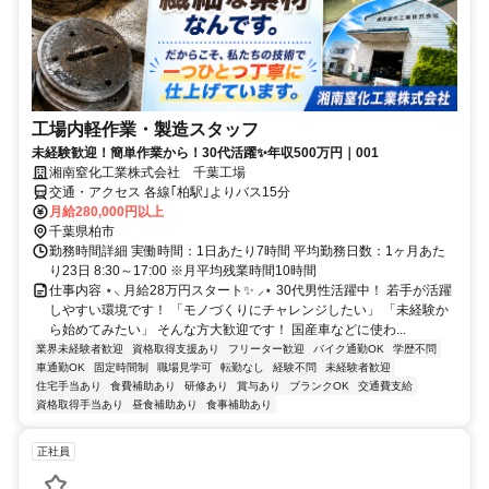
工場内軽作業・製造スタッフ
未経験歓迎！簡単作業から！30代活躍✨年収500万円｜001
湘南窒化工業株式会社 千葉工場
交通・アクセス 各線｢柏駅｣よりバス15分
月給280,000円以上
千葉県柏市
勤務時間詳細 実働時間：1日あたり7時間 平均勤務日数：1ヶ月あた
り23日 8:30～17:00 ※月平均残業時間10時間
仕事内容 ⋆⸜ 月給28万円スタート✨ ⸝⋆ 30代男性活躍中！ 若手が活躍
しやすい環境です！ 「モノづくりにチャレンジしたい」 「未経験か
ら始めてみたい」 そんな方大歓迎です！ 国産車などに使わ...
業界未経験者歓迎
資格取得支援あり
フリーター歓迎
バイク通勤OK
学歴不問
車通勤OK
固定時間制
職場見学可
転勤なし
経験不問
未経験者歓迎
住宅手当あり
食費補助あり
研修あり
賞与あり
ブランクOK
交通費支給
資格取得手当あり
昼食補助あり
食事補助あり
正社員