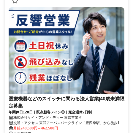
医療機器などのスイッチに関わる法人営業|40歳未満限
定募集
年間休日128日｜既存顧客メイン◎｜完全週休2日制
株式会社ケイ・アンド・ディー 東京営業所
交通・アクセス 東武アーバンパークライン「豊四季駅」から徒歩10
分
月給240,500円～462,500円