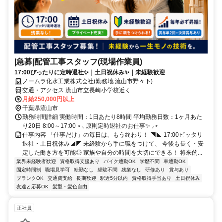
|急募|配管工事スタッフ(現場作業員)
17:00ぴったりに定時退社✨｜土日祝休み✨｜未経験歓迎
ノームラ化水工業株式会社(勤務地:流山市野々下)
交通・アクセス 流山市立長崎小学校近く
月給250,000円以上
千葉県流山市
勤務時間詳細 実働時間：1日あたり8時間 平均勤務日数：1ヶ月あた
り20日 8:00～17:00 ⋆⸜ 原則定時退社のお仕事✨ ⸝⋆
仕事内容 「仕事だけ」の毎日は、もう終わり！ ◥◣ 17:00ピッタリ
退社・土日祝休み◢◤ 未経験から手に職をつけて、 今後も長く・安
定した働き方を可能◎ 家族や自分の時間を大切にできる！ 将来的...
業界未経験者歓迎
資格取得支援あり
バイク通勤OK
学歴不問
車通勤OK
固定時間制
職場見学可
転勤なし
経験不問
残業なし
研修あり
賞与あり
ブランクOK
交通費支給
長期歓迎
駅近5分以内
資格取得手当あり
土日祝休み
友達と応募OK
髪型・髪色自由
正社員