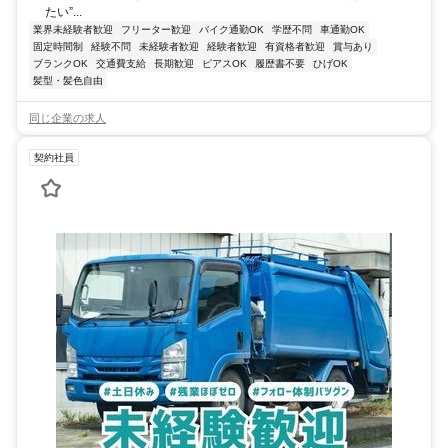
たい”...
業界未経験者歓迎
フリーター歓迎
バイク通勤OK
学歴不問
車通勤OK
固定時間制
経験不問
未経験者歓迎
経験者歓迎
有資格者歓迎
賞与あり
ブランクOK
交通費支給
長期歓迎
ピアスOK
履歴書不要
ひげOK
髪型・髪色自由
同じ企業の求人
契約社員