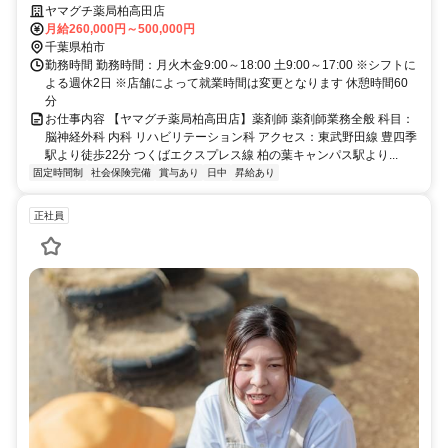
ヤマグチ薬局柏高田店
月給260,000円～500,000円
千葉県柏市
勤務時間 勤務時間：月火木金9:00～18:00 土9:00～17:00 ※シフトに
よる週休2日 ※店舗によって就業時間は変更となります 休憩時間60
分
お仕事内容 【ヤマグチ薬局柏高田店】薬剤師 薬剤師業務全般 科目：
脳神経外科 内科 リハビリテーション科 アクセス：東武野田線 豊四季
駅より徒歩22分 つくばエクスプレス線 柏の葉キャンパス駅より...
固定時間制
社会保険完備
賞与あり
日中
昇給あり
正社員