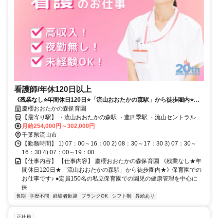
看護師/年休120日以上
《残業なし⭐年間休日120日⭐「流山おおたかの森駅」から徒歩圏内⭐》
保育園でのお仕事です✨
慶櫻おおたかの森保育園
【最寄り駅】 ・流山おおたかの森駅 ・豊四季駅 ・流山セントラルパ
ーク駅
月給254,000円～302,000円
千葉県流山市
【勤務時間】 1) 07：00～16：00 2) 08：30～17：30 3) 07：30～
16：30 4) 07：00～19：00
【仕事内容】 【仕事内容】 慶櫻おおたかの森保育園 《残業なし★年
間休日120日★「流山おおたかの森駅」から徒歩圏内★》保育園での
お仕事です♪ ●定員150名の私立保育園での園児の健康管理を中心に
保...
長期
学歴不問
経験者歓迎
ブランクOK
シフト制
昇給あり
正社員