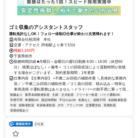
ゴミ収集のアシスタントスタッフ
運転免許なしOK！フォロー体制◎仕事が終わり次第帰れます！
有限会社柏清掃 本社
交通・アクセス JR柏駅より車で10分
時給1,160円
千葉県柏市
勤務時間詳細 ■月曜日～金曜日の週5日勤務 8:00～16:00（休憩60
分） 残業ほぼなし♪ ＜備考＞ ゴミの回収状況により退勤時間が前後
する場合がございます。 契約更新期間：1年更新
仕事内容 【仕事内容】 ⭐不燃ごみ回収の補助作業 ＼具体的な業務内
容／ ✅不燃ごみ回収の補助作業 ✅ゴミ袋の回収、積み込み ✅簡単な
車両清掃 ※運転業務はありません ✨ドライバーの助手席に乗って現...
制服あり
業界未経験者歓迎
主婦・主夫歓迎
フリーター歓迎
バイク通勤OK
学歴不問
車通勤OK
固定時間制
平日のみOK
転勤なし
経験不問
未経験者歓迎
午前
経験者歓迎
有資格者歓迎
夕方
ブランクOK
交通費支給
長期歓迎
長期休暇あり
正社員