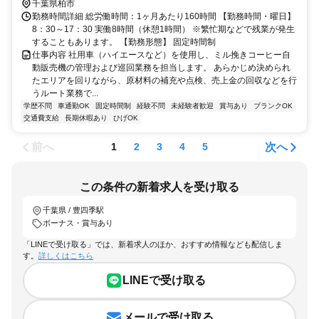
千葉県柏市
勤務時間詳細 総労働時間：1ヶ月あたり160時間 【勤務時間・曜日】
8：30～17：30 実働8時間（休憩1時間） ※繁忙期などで残業が発生
することもあります。 【勤務形態】 固定時間制
仕事内容 社用車（ハイエースなど）を使用し、ミル挽きコーヒー自
動販売機の管理および巡回業務を担当します。 あらかじめ決められ
たエリアを回りながら、原材料の補充や点検、売上金の回収などを行
うルート業務で...
学歴不問
車通勤OK
固定時間制
経験不問
未経験者歓迎
賞与あり
ブランクOK
交通費支給
長期休暇あり
ひげOK
前へ
次へ
1
2
3
4
5
この条件の新着求人を受け取る
千葉県 / 豊四季駅
ボーナス・賞与あり
「LINEで受け取る」では、新着求人のほか、おすすめ情報なども配信しま
す。
詳しくはこちら
LINEで受け取る
メールで受け取る