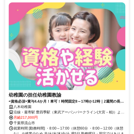
幼稚園の担任幼稚園教諭
<資格必須>賞与4.4か月！車可！時間固定8～17時か12時｜2週間の長期
休みあり｜未経験ブランク可
八木幼稚園
沿線・最寄駅 豊四季駅（東武アーバンパークライン(大宮－柏)）より
徒歩16分 流山おおたかの森駅（つくばエクスプレス/東武アーバンパ
月給217,000円
ークライン(大宮－柏)）より徒歩22分 流山おおたかの森駅（つくばエ
千葉県流山市
クスプレス）より徒歩23分
就業時間 [勤務時間] ・8:00～17:00（休憩60分 ・8:00～12:00（休憩
なし ※残業少なめ 月/火/水/木/金/土 週5日 勤務曜日：固定ではありま