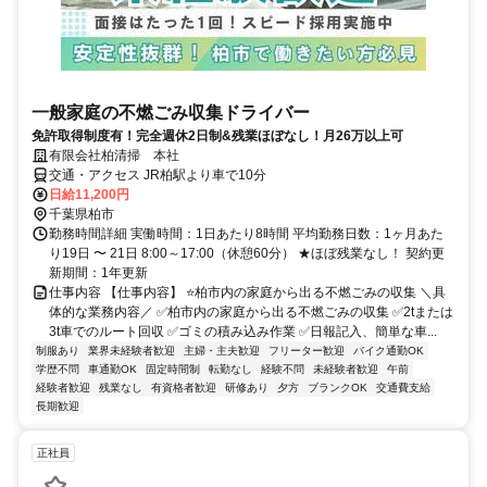
一般家庭の不燃ごみ収集ドライバー
免許取得制度有！完全週休2日制&残業ほぼなし！月26万以上可
有限会社柏清掃 本社
交通・アクセス JR柏駅より車で10分
日給11,200円
千葉県柏市
勤務時間詳細 実働時間：1日あたり8時間 平均勤務日数：1ヶ月あた
り19日 〜 21日 8:00～17:00（休憩60分） ★ほぼ残業なし！ 契約更
新期間：1年更新
仕事内容 【仕事内容】 ⭐柏市内の家庭から出る不燃ごみの収集 ＼具
体的な業務内容／ ✅柏市内の家庭から出る不燃ごみの収集 ✅2tまたは
3t車でのルート回収 ✅ゴミの積み込み作業 ✅日報記入、簡単な車...
制服あり
業界未経験者歓迎
主婦・主夫歓迎
フリーター歓迎
バイク通勤OK
学歴不問
車通勤OK
固定時間制
転勤なし
経験不問
未経験者歓迎
午前
経験者歓迎
残業なし
有資格者歓迎
研修あり
夕方
ブランクOK
交通費支給
長期歓迎
正社員