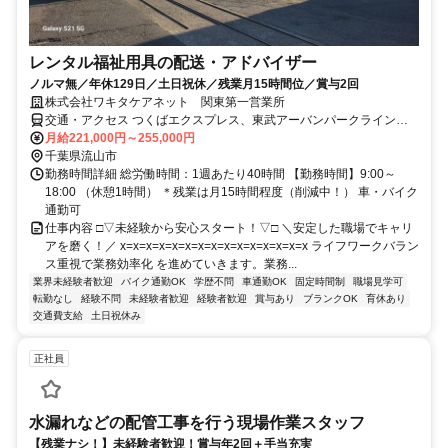
レンタル福祉用具の配送・アドバイザー
ノルマ無／年休129日／土日祝休／残業月15時間位／賞与2回
株式会社ワキタケアネット 関東第一営業所
交通・アクセス つくばエクスプレス、東武アーバンパークライン
「流山おおたかの森」車8分
月給221,000円～255,000円
千葉県流山市
勤務時間詳細 総労働時間：1週あたり40時間 【勤務時間】9:00～
18:00 （休憩1時間） ＊残業は月15時間程度（削減中！） 車・バイク
通勤可
仕事内容 □▽未経験から安心スタート！▽□ ＼安定した職場でキャリ
アを磨く！／ x=x=x=x=x=x=x=x=x=x=x=x=x=x=x ライフワークバラン
ス重視で業務効率化 を進めていきます。業務...
業界未経験者歓迎
バイク通勤OK
学歴不問
車通勤OK
固定時間制
職場見学可
転勤なし
経験不問
未経験者歓迎
経験者歓迎
賞与あり
ブランクOK
育休あり
交通費支給
土日祝休み
正社員
水漏れなどの配管工事を行う現場作業スタッフ
【残業ナシ！】未経験者歓迎！賞与年2回＋手当充実