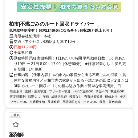
柏市|不燃ごみのルート回収ドライバー
免許取得制度有！月末は4連休になる事も♪月収26万以上も可！
有限会社柏清掃 本社
交通・アクセス JR柏駅より車で10分
日給11,200円
千葉県柏市
勤務時間詳細 実働時間：1日あたり8時間 平均勤務日数：1ヶ月あた
り19日 〜 21日 8:00～17:00（休憩60分） ★ほぼ残業なし！ 契約更
新期間：1年更新
仕事内容 【仕事内容】 ⭐柏市内の家庭から出る不燃ごみの回収 ＼具
体的な業務内容／ ✅柏市内の家庭から出る不燃ごみの回収 ✅2tまたは
3t車でのルート回収 ✅ゴミの積み込み作業 ✅簡単な車両清掃、日...
制服あり
主婦・主夫歓迎
フリーター歓迎
バイク通勤OK
学歴不問
車通勤OK
固定時間制
転勤なし
午前
経験者歓迎
残業なし
有資格者歓迎
研修あり
夕方
ブランクOK
交通費支給
長期歓迎
長期休暇あり
ピアスOK
髪型・髪色自由
正社員
薬剤師