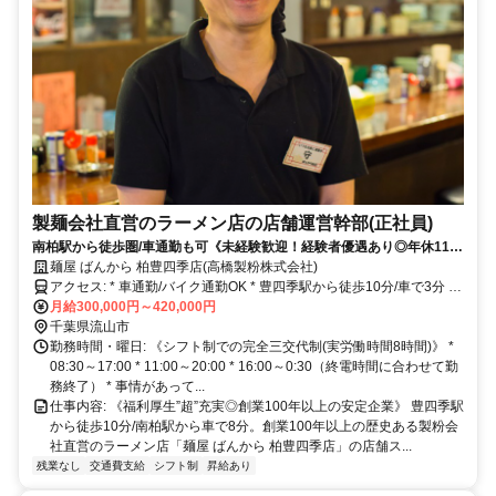
製麺会社直営のラーメン店の店舗運営幹部(正社員)
南柏駅から徒歩圏/車通勤も可《未経験歓迎！経験者優遇あり◎年休110
日以上で福利厚生充実》年収500万以上も可！地域に根付く老舗企業で
麺屋 ばんから 柏豊四季店(高橋製粉株式会社)
腰を据えて働けます♪
アクセス: * 車通勤/バイク通勤OK * 豊四季駅から徒歩10分/車で3分 *
JR常磐線 南柏駅から車で8分 * JR常磐線/東武鉄道 柏駅から車で10分
月給300,000円～420,000円
《スタッフ駐車場完備★車通勤&バイク通勤OK》 当店は日光東往還
千葉県流山市
沿いにあり、大型駐車場を完備していますので、流山市内からのアク
勤務時間・曜日: 《シフト制での完全三交代制(実労働時間8時間)》 *
セスはもちろん、柏市・松戸市から通われているスタッフさんも多数
08:30～17:00 * 11:00～20:00 * 16:00～0:30（終電時間に合わせて勤
在籍しています♪
務終了） * 事情があって...
仕事内容: 《福利厚生”超”充実◎創業100年以上の安定企業》 豊四季駅
から徒歩10分/南柏駅から車で8分。創業100年以上の歴史ある製粉会
社直営のラーメン店「麺屋 ばんから 柏豊四季店」の店舗ス...
残業なし
交通費支給
シフト制
昇給あり