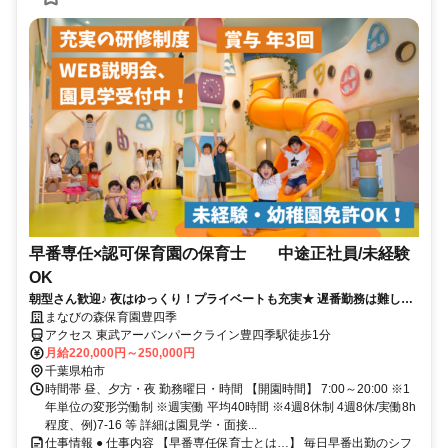
早番専任×認可保育園の保育士 中途正社員/未経験
OK
朝型さん歓迎♪ 夜はゆっくり！プライベートも充実★ 遅番勤務は難しい
けど正社員で働きたい方！
まなびの森保育園豊四季
アクセス 東武アーバンパークライン豊四季駅徒歩1分
月給220,000円～250,000円
千葉県柏市
時間帯 昼、夕方・夜 勤務曜日・時間 【開園時間】 7:00～20:00 ※1
年単位の変形労働制 ※週実働 平均40時間 ※4週8休制 4週8休/実働8h
程度、例)7-16 等 詳細は園見学・面接...
仕事情報 ● 仕事内容 【早番専任保育士とは…】 毎日早番出勤のシフ