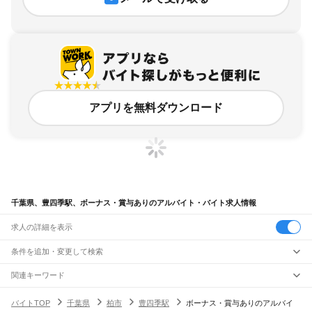
アプリを無料ダウンロード
千葉県、豊四季駅、ボーナス・賞与ありのアルバイト・バイト求人情報
求人の詳細を表示
条件を追加・変更して検索
市区町村を追加・変更
関連キーワード
完全在宅ワーク 全国
シール貼り 在宅
現在地周辺
ガチャガチャ
犬カフェ
千葉県
駅を追加・変更
バイトTOP
千葉県
柏市
豊四季駅
ボーナス・賞与ありのアルバイ
千葉県
すべて