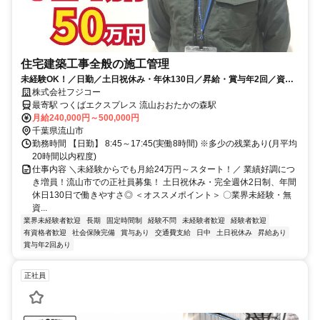
住宅建築工事全般の施工管理
未経験OK！／日勤／土日祝休み・年休130日／昇給・賞与年2回／資格
取得支援あり／中高年の方も活躍中
株式会社フジコー
最寄駅 つくばエクスプレス 流山おおたかの森駅
月給240,000円～500,000円
千葉県流山市
勤務時間 【日勤】 8:45～17:45(実働8時間) ※多少の残業あり(月平均
20時間以内程度)
仕事内容 ＼未経験からでも月給24万円～スタート！／ 業績好調につ
き増員！流山市での正社員募集！ 土日祝休み・完全週休2日制、年間
休日130日で働きやすさ◎ ＜オススメポイント＞ 〇業界未経験・無
資...
業界未経験者歓迎
長期
固定時間制
経験不問
未経験者歓迎
経験者歓迎
有資格者歓迎
社会保険完備
賞与あり
交通費支給
日中
土日祝休み
昇給あり
賞与年2回あり
正社員