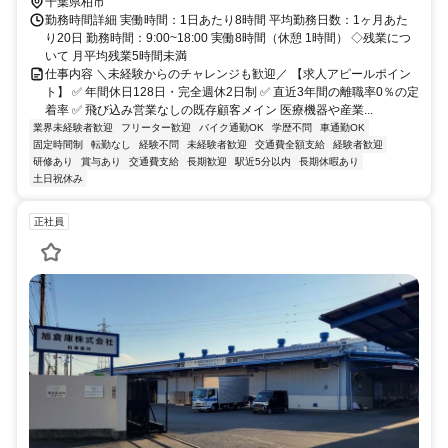
千葉県柏市
勤務時間詳細 実働時間：1日あたり8時間 平均勤務日数：1ヶ月あた
り20日 勤務時間：9:00~18:00 実働8時間（休憩 1時間） ◇残業につ
いて 月平均残業5時間未満
仕事内容 ＼未経験からのチャレンジも歓迎／ 【求人アピールポイン
ト】 ✅ 年間休日128日・完全週休2日制 ✅ 直近3年間の離職率0％の定
着率 ✅ 飛び込み営業なしの既存顧客メイン 医療機器や産業...
業界未経験者歓迎
フリーター歓迎
バイク通勤OK
学歴不問
車通勤OK
固定時間制
転勤なし
経験不問
未経験者歓迎
交通費全額支給
経験者歓迎
研修あり
賞与あり
交通費支給
長期歓迎
駅近5分以内
長期休暇あり
土日祝休み
正社員