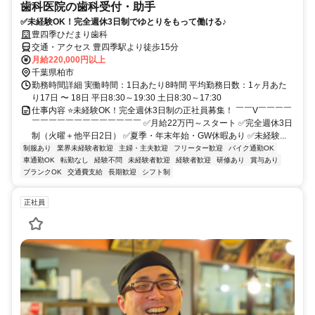
歯科医院の歯科受付・助手
✅未経験OK！完全週休3日制でゆとりをもって働ける♪
豊四季ひだまり歯科
交通・アクセス 豊四季駅より徒歩15分
月給220,000円以上
千葉県柏市
勤務時間詳細 実働時間：1日あたり8時間 平均勤務日数：1ヶ月あた
り17日 〜 18日 平日8:30～19:30 土日8:30～17:30
仕事内容 ⭐未経験OK！完全週休3日制の正社員募集！ ￣￣V￣￣￣￣
￣￣￣￣￣￣￣￣￣￣￣￣￣ ✅月給22万円～スタート ✅完全週休3日
制（火曜＋他平日2日） ✅夏季・年末年始・GW休暇あり ✅未経験...
制服あり
業界未経験者歓迎
主婦・主夫歓迎
フリーター歓迎
バイク通勤OK
車通勤OK
転勤なし
経験不問
未経験者歓迎
経験者歓迎
研修あり
賞与あり
ブランクOK
交通費支給
長期歓迎
シフト制
正社員