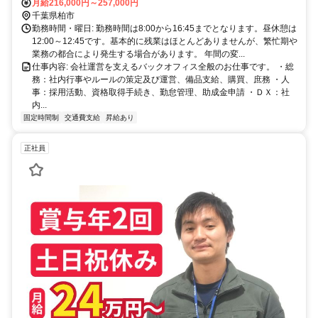
関の利用が便利で、バス路線も充実しています。（東武バス梅林、高
月給216,000円～257,000円
田車庫、高田車庫入口バス停徒歩3分） マイカー通勤可能です。（駐
千葉県柏市
車場代1500円/月）
勤務時間・曜日: 勤務時間は8:00から16:45までとなります。昼休憩は
12:00～12:45です。基本的に残業はほとんどありませんが、繁忙期や
業務の都合により発生する場合があります。 年間の変...
仕事内容: 会社運営を支えるバックオフィス全般のお仕事です。 ・総
務：社内行事やルールの策定及び運営、備品支給、購買、庶務 ・人
事：採用活動、資格取得手続き、勤怠管理、助成金申請 ・ＤＸ：社
内...
固定時間制
交通費支給
昇給あり
正社員