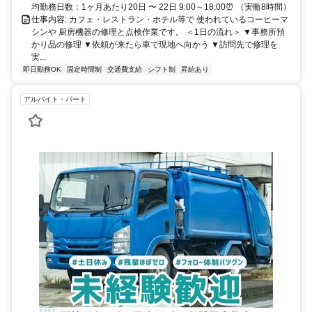
均勤務日数：1ヶ月あたり20日 〜 22日 9:00～18:00⏰ （実働8時間）
仕事内容: カフェ・レストラン・ホテル等で 使われているコーヒーマ
シンや 厨房機器の修理と点検作業です。 ＜1日の流れ＞ ▼事務所預
かり品の修理 ▼依頼が来たら車で現地へ向かう ▼訪問先で修理を
実...
即日勤務OK
固定時間制
交通費支給
シフト制
昇給あり
アルバイト・パート