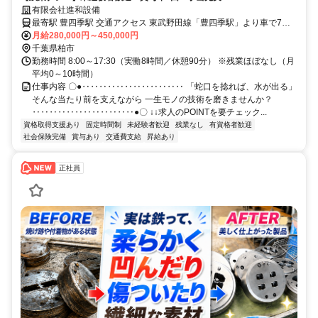
有限会社進和設備
最寄駅 豊四季駅 交通アクセス 東武野田線「豊四季駅」より車で7分
※車通勤OK（ガソリン代・駐車場代の支給あり） ▽現場は千葉の北
月給280,000円～450,000円
西部がメイン！ ※松戸市、野田市、柏市、 流山市、我孫子市、鎌ケ
千葉県柏市
谷市
勤務時間 8:00～17:30（実働8時間／休憩90分） ※残業ほぼなし（月
平均0～10時間）
仕事内容 〇●‥‥‥‥‥‥‥‥‥‥‥‥ 「蛇口を捻れば、水が出る」
そんな当たり前を支えながら 一生モノの技術を磨きませんか？
‥‥‥‥‥‥‥‥‥‥‥‥●〇 ↓↓求人のPOINTを要チェック...
資格取得支援あり
固定時間制
未経験者歓迎
残業なし
有資格者歓迎
社会保険完備
賞与あり
交通費支給
昇給あり
正社員