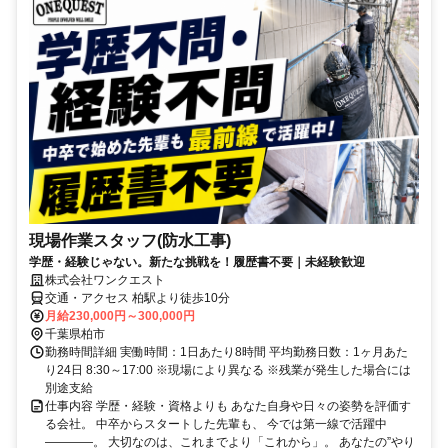
現場作業スタッフ(防水工事)
学歴・経験じゃない。新たな挑戦を！履歴書不要｜未経験歓迎
株式会社ワンクエスト
交通・アクセス 柏駅より徒歩10分
月給230,000円～300,000円
千葉県柏市
勤務時間詳細 実働時間：1日あたり8時間 平均勤務日数：1ヶ月あた
り24日 8:30～17:00 ※現場により異なる ※残業が発生した場合には
別途支給
仕事内容 学歴・経験・資格よりも あなた自身や日々の姿勢を評価す
る会社。 中卒からスタートした先輩も、 今では第一線で活躍中
――――。 大切なのは、これまでより「これから」。 あなたの”やり