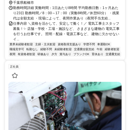
千葉県船橋市
勤務時間詳細 実働時間：1日あたり8時間 平均勤務日数：1ヶ月あた
り23日 勤務時間／8：00～17：00（実働8時間／休憩60分） ・残業
代は全額支給 ・現場によって、夜間作業あり（夜間手当支給...
仕事内容 ＼資格を活かして、安定して働く！／ 電気工事士スタッフ
募集！✨ 店舗・学校・工場・施設など、 さまざまな建物の 電気工事
を行うお仕事です。 照明・配線・電源工事など、 建物に欠かせない
イ...
業界未経験者歓迎
主婦・主夫歓迎
資格取得支援あり
学歴不問
車通勤OK
職場見学可
転勤なし
経験不問
未経験者歓迎
交通費全額支給
午前
経験者歓迎
夜間
有資格者歓迎
研修あり
夕方
賞与あり
ブランクOK
育休あり
交通費支給
正社員