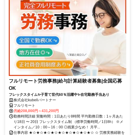
フルリモート労務事務|給与計算経験者募集|全国応募
OK
フレックスタイム✨子育て世代60％活躍中✨在宅勤務手当あり
株式会社kubellパートナー
フルリモート
月給208,000円～431,200円
勤務時間詳細 実働時間：1日あたり8時間 平均勤務日数：1ヶ月あた
り18日 〜 20日 フレックスタイム制 （標準労働時間／1日8h） ※メ
インタイム／10：00～16：00 ◎残業少なめ！ 月平...
仕事内容 ★☆★☆★☆★☆★☆★☆★☆★☆★☆ ☆ 労務実務経験を