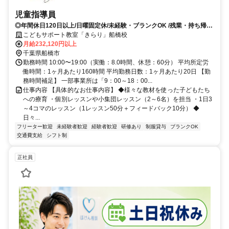
児童指導員
◎年間休日120日以上/日曜固定休/未経験・ブランクOK /残業・持ち帰り
仕事ナシ◇充実した研修であなたのスキルアップをしっかりサポートし
こどもサポート教室「きらり」船橋校
ます
月給232,120円以上
千葉県船橋市
勤務時間 10:00〜19:00（実働：8.0時間、休憩：60分） 平均所定労
働時間：1ヶ月あたり160時間 平均勤務日数：1ヶ月あたり20日 【勤
務時間補足】 一部事業所は「9：00～18：00...
仕事内容 【具体的なお仕事内容】 ◆様々な教材を使った子どもたち
への療育 ・個別レッスンや小集団レッスン（2～6名）を担当 ・1日3
～4コマのレッスン（1レッスン50分＋フィードバック10分） ◆
日々...
フリーター歓迎
未経験者歓迎
経験者歓迎
研修あり
制服貸与
ブランクOK
交通費支給
シフト制
正社員