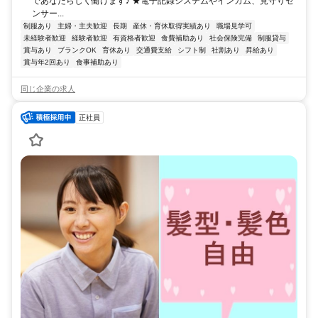
であなたらしく働けます♪ ★電子記録システムやインカム、見守りセ
ンサー...
制服あり
主婦・主夫歓迎
長期
産休・育休取得実績あり
職場見学可
未経験者歓迎
経験者歓迎
有資格者歓迎
食費補助あり
社会保険完備
制服貸与
賞与あり
ブランクOK
育休あり
交通費支給
シフト制
社割あり
昇給あり
賞与年2回あり
食事補助あり
同じ企業の求人
正社員