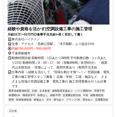
経験や資格を活かす|空調設備工事の施工管理
月給35万〜50万円◎食事手当支給✨長く安定して働く
株式会社ハイテクノ
交通・アクセス 「高根公団駅」「滝不動駅」より徒歩10分
月給350,000円～500,000円
千葉県船橋市
勤務時間詳細 実働時間：1日あたり8時間 平均勤務日数：1ヶ月あた
り23日 勤務時間／8：00～17：00（実働8時間／休憩60分） ・残業
代は全額支給 ・現場によって、夜間作業あり（夜間手当支給...
仕事内容 ＼経験を活かして、“現場を動かす側”へ！／ 空調設備・電気
工事の施工管理スタッフ募集！ 店舗・学校・工場・施設など、 さま
ざまな現場の空調設備工事・電気工事の 施工管理業務を行うお仕事
です...
業界未経験者歓迎
主婦・主夫歓迎
資格取得支援あり
バイク通勤OK
学歴不問
車通勤OK
職場見学可
転勤なし
経験不問
交通費全額支給
午前
経験者歓迎
夜間
有資格者歓迎
研修あり
夕方
賞与あり
ブランクOK
育休あり
交通費支給
正社員