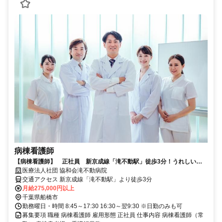
病棟看護師
【病棟看護師】 正社員 新京成線「滝不動駅」徒歩3分！うれしい令
和7年の年間休日124日！★待遇充実
医療法人社団 協和会滝不動病院
交通アクセス 新京成線「滝不動駅」より徒歩3分
月給275,000円以上
千葉県船橋市
勤務曜日・時間 8:45～17:30 16:30～翌9:30 ※日勤のみも可
募集要項 職種 病棟看護師 雇用形態 正社員 仕事内容 病棟看護師（常