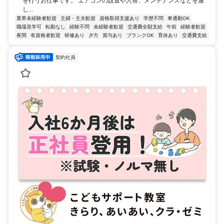
を行うお仕事です。 エアコンの設置や入替、メンテナンスなどを通
し...
業界未経験者歓迎
主婦・主夫歓迎
資格取得支援あり
学歴不問
車通勤OK
職場見学可
転勤なし
経験不問
未経験者歓迎
交通費全額支給
午前
経験者歓迎
夜間
有資格者歓迎
研修あり
夕方
賞与あり
ブランクOK
育休あり
交通費支給
契約社員