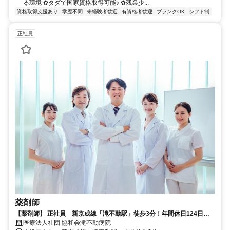
る環境 ✿タダで国家資格取得可能♪ ✿残業少...
資格取得支援あり
学歴不問
未経験者歓迎
有資格者歓迎
ブランクOK
シフト制
正社員
薬剤師
【薬剤師】 正社員 新京成線「滝不動駅」徒歩3分！年間休日124日
★昇給・賞与ほか待遇充実
医療法人社団 協和会滝不動病院