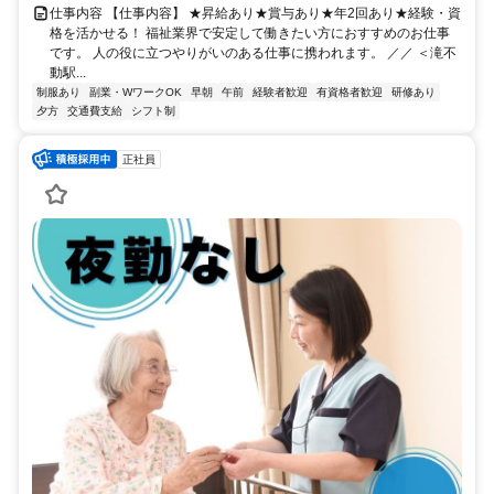
仕事内容 【仕事内容】 ★昇給あり★賞与あり★年2回あり★経験・資
格を活かせる！ 福祉業界で安定して働きたい方におすすめのお仕事
です。 人の役に立つやりがいのある仕事に携われます。 ／／ ＜滝不
動駅...
制服あり
副業・WワークOK
早朝
午前
経験者歓迎
有資格者歓迎
研修あり
夕方
交通費支給
シフト制
正社員