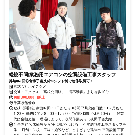
経験不問|業務用エアコンの空調設備工事スタッフ
賞与年2回◎食事手当支給✨シフト制で連休取得可！
株式会社ハイテクノ
交通・アクセス 「高根公団駅」「滝不動駅」より徒歩10分
月給300,000円以上
千葉県船橋市
勤務時間詳細 実働時間：1日あたり8時間 平均勤務日数：1ヶ月あた
り23日 勤務時間／8：00～17：00（実働8時間／休憩60分） ・残業
代は全額支給 ・現場によって、夜間作業あり（夜間手当支給...
仕事内容 ＼未経験から“手に職”をつける！／ 空調設備工事スタッフ募
集！ 店舗・学校・工場・施設など、さまざまな建物の 空調設備工事