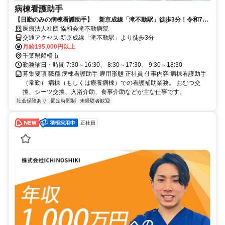
病棟看護助手
【日勤のみの病棟看護助手】 新京成線「滝不動駅」徒歩3分！令和7年
の年間休日124日 ★待遇充実
医療法人社団 協和会滝不動病院
交通アクセス 新京成線「滝不動駅」より徒歩3分
月給195,000円以上
千葉県船橋市
勤務曜日・時間 7:30～16:30、 8:30～17:30、 9:30～18:30
募集要項 職種 病棟看護助手 雇用形態 正社員 仕事内容 病棟看護助手
（常勤） 病棟（もしくは療養病棟）での看護補助業務。 おむつ交
換、シーツ交換、入浴介助、食事介助などが主な仕事です。
社会保険あり
固定時間制
未経験者歓迎
正社員