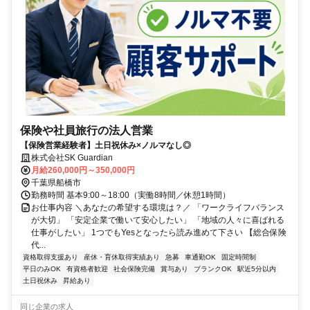
保険や社員旅行の法人営業
【保険営業経験者】土日祝休み×ノルマなし◎
株式会社SK Guardian
月給260,000円～350,000円
千葉県船橋市
勤務時間 基本9:00～18:00（実働8時間／休憩1時間）
お仕事内容 ＼あなたの希望する環境は？／ 「ワークライフバランス
が大切」 「安定企業で働いて安心したい」 「地域の人々に喜ばれる
仕事がしたい」 1つでもYesとなったら読み進めて下さい 【総合保険
代...
資格取得支援あり
産休・育休取得実績あり
急募
車通勤OK
固定時間制
平日のみOK
有資格者歓迎
社会保険完備
賞与あり
ブランクOK
駅近5分以内
土日祝休み
昇給あり
同じ企業の求人