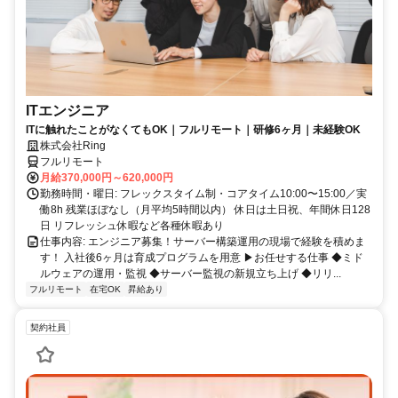
ITエンジニア
ITに触れたことがなくてもOK｜フルリモート｜研修6ヶ月｜未経験OK
株式会社Ring
フルリモート
月給370,000円～620,000円
勤務時間・曜日: フレックスタイム制・コアタイム10:00〜15:00／実
働8h 残業ほぼなし（月平均5時間以内） 休日は土日祝、年間休日128
日 リフレッシュ休暇など各種休暇あり
仕事内容: エンジニア募集！サーバー構築運用の現場で経験を積めま
す！ 入社後6ヶ月は育成プログラムを用意 ▶お任せする仕事 ◆ミド
ルウェアの運用・監視 ◆サーバー監視の新規立ち上げ ◆リリ...
フルリモート
在宅OK
昇給あり
契約社員