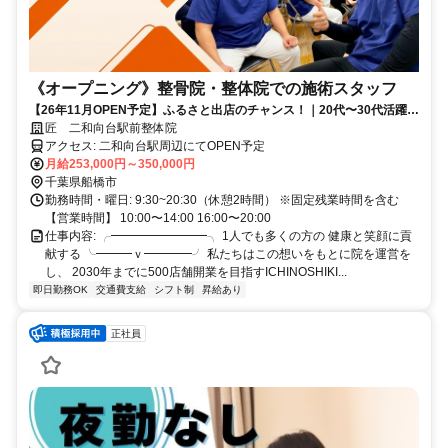
《オープニング》整骨院・整体院での施術スタッフ
【26年11月OPEN予定】ふるさと出店のチャンス！｜20代〜30代活躍
中！｜無資格OK｜未経験から一流の治療家になれる手厚い研修サポート
匠 二和向台駅前整体院
あり｜店舗拡大中で最速でキャリアアップができる！週休2日制
アクセス: 二和向台駅周辺にてOPEN予定
月給253,000円～350,000円
千葉県船橋市
勤務時間・曜日: 9:30~20:30（休憩2時間） ※固定残業時間を含む
【営業時間】 10:00〜14:00 16:00〜20:00
仕事内容: ╭━━━━━━━━╮ 1人でも多くの方の 健康と笑顔に貢
献する ╰━━━ｖ━━━━╯ 私たちはこの想いをもとに院を運営を
し、 2030年までに500店舗開業を目指すICHINOSHIKI...
即日勤務OK
交通費支給
シフト制
昇給あり
正社員