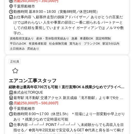
月給260,000円～350,000円
千葉県船橋市
勤務時間 基本9:00～18:00（実働8時間／休憩1時間）
お仕事内容 ＼顧客伴走型の損保アドバイザー／ ありがとうの言葉だ
けでは終わらない 人生や事業の節目に一番に頼られる パートナーと
しての信頼を重視しています エスケイ ガーディアンでは ノルマや数
字の...
資格取得支援あり
産休・育休取得実績あり
急募
車通勤OK
固定時間制
平日のみOK
有資格者歓迎
社会保険完備
賞与あり
ブランクOK
駅近5分以内
土日祝休み
昇給あり
正社員
エアコン工事スタッフ
経験者は最高年収700万も可能！直行直帰OK＆残業少なめでプライベー
ト充実/未経験でも年収350万～/頑張った分だけしっかり稼げる環境です
株式会社TORQUE
最寄駅 滝不動駅 交通アクセス 新京成線「滝不動駅」より車で6分 ＊
直行直帰OK！
月給250,000円～500,000円
千葉県船橋市
勤務時間 8:00〜17:00（休憩1.5h） ＊現場により一部変動や早上がり
あり ＊残業少なめで定時退社可能
仕事内容 ─┘─┘─┘ POINT ┘─┘─┘─┘ ＼未経験からでも高収入を目
指せる／ ✿賞与年2回支給で安定収入をGET ✿代表と肩を並べて稼げ