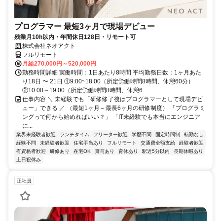
プログラマー 最短3ヶ月で現場デビュー
残業月10h以内・年間休日128日・リモート可
株式会社ネオアクト
フルリモート
月給270,000円～520,000円
勤務時間詳細 実働時間：1日あたり8時間 平均勤務日数：1ヶ月あた
り18日 〜 21日 ①9:00~18:00（所定労働時間8時間、休憩60分）
②10:00～19:00（所定労働時間8時間、休憩6...
仕事内容 ＼ 未経験でも「研修修了後はプログラマーとして現場デビ
ュー」できる ／ （最短1ヶ月～最長6ヶ月の研修制度） 「プログラミ
ングって何から始めればいい？」 「IT未経験でも本当にエンジニア
に...
業界未経験者歓迎
ランチタイム
フリーター歓迎
学歴不問
固定時間制
転勤なし
経験不問
未経験者歓迎
住宅手当あり
フルリモート
交通費全額支給
経験者歓迎
有資格者歓迎
研修あり
在宅OK
賞与あり
育休あり
駅近5分以内
長期休暇あり
土日祝休み
正社員