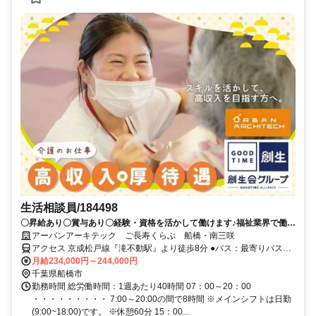
生活相談員/184498
〇昇給あり〇賞与あり〇経験・資格を活かして働けます♪福祉業界で働き
たい方必見！
アーバンアーキテック ご長寿くらぶ 船橋・南三咲
アクセス 京成松戸線『滝不動駅』より徒歩8分 ●バス：最寄りバス
「御滝中学校前」より徒歩5分
月給234,000円～244,000円
千葉県船橋市
勤務時間 総労働時間：1週あたり40時間 07：00～20：00
・・・・・・・・・ 7:00～20:00の間で8時間 ※メインシフトは日勤
(9:00~18:00)です。 ※休憩60分 15：00...