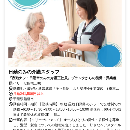
日勤のみの介護スタッフ
『夜勤ナシ・日勤帯のみの介護正社員』ブランクからの復帰・異業種か
らの転職も大歓迎です！
イリーゼ船橋三咲
勤務地・最寄駅 新京成線「滝不動駅」より徒歩4分(約280ｍ) ※車通
勤OK
月給241,580円以上
千葉県船橋市
勤務時間・期間 【勤務時間】 朝勤 昼勤 日勤帯のシフトで交替制での
勤務 ●6:30～15:30 ●9:00～18:00 ●10:00～19:00 ※休憩：60分 ◎月2
日まで希望休の取得OK！ 毎...
仕事内容 【イリーゼについて】 ★一人ひとりの個性・多様性を尊重
し、髪型・髪色についての規程を無くしました！好きなヘアスタイル