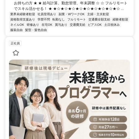
お持ちの方 ★ ★ 給与計算、勤怠管理、年末調整 ☆ ☆ フルリモート
でスキル活かせる！ ★ ★☆★☆★☆★☆★☆★☆★☆★☆★☆ ...
業界未経験者歓迎
社員登用あり
副業・WワークOK
主婦・主夫歓迎
資格取得支援あり
学歴不問
転勤なし
フルリモート
交通費全額支給
経験者歓迎
ネイルOK
研修あり
在宅OK
賞与あり
交通費支給
ピアスOK
土日祝休み
服装自由
髪型・髪色自由
正社員