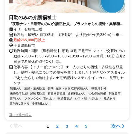
日勤のみの介護福祉士
『夜勤ナシ・日勤帯のみの介護正社員』ブランクからの復帰・異業種か
らの転職も大歓迎です！
イリーゼ船橋三咲
勤務地・最寄駅 新京成線「滝不動駅」より徒歩4分(約280ｍ) ※車通
勤OK
月給265,080円以上
千葉県船橋市
勤務時間・期間 【勤務時間】 朝勤 昼勤 日勤帯のシフトで交替制での
勤務 ●6:30～15:30 ●9:00～18:00 ●10:00～19:00 ※休憩：60分 ◎月2
日まで希望休の取得OK！ 毎...
仕事内容 【イリーゼについて】 ★一人ひとりの個性・多様性を尊重
し、髪型・髪色についての規程を無くしました！好きなヘアスタイル
であなたらしく働けます♪ ★電子記録システムやインカム、見守りセ
ンサー...
制服あり
主婦・主夫歓迎
長期
産休・育休取得実績あり
職場見学可
未経験者歓迎
経験者歓迎
有資格者歓迎
食費補助あり
社会保険完備
制服貸与
賞与あり
ブランクOK
育休あり
交通費支給
シフト制
社割あり
昇給あり
賞与年2回あり
食事補助あり
同じ企業の求人
前へ
次へ
1
2
3
4
5