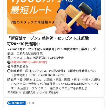
「新店舗オープン」整体師・セラピスト/未経験
可/20〜30代活躍中
＜26年11月オープン予定＞未経験可｜20〜30代活躍中｜業界トップレ
ベルの給与水準｜初回ボーナス80万円・賞与500万円の支給実績あり
匠 二和向台駅前整体院
アクセス: 二和向台駅周辺にてOPEN予定
月給267,000円～400,000円
千葉県船橋市
勤務時間・曜日: 9:30~20:30（休憩2時間） ※固定残業時間を含む
【営業時間】 10:00〜14:00 16:00〜20:00
仕事内容: 関東をはじめ、北海道・東北・関西 ・東海・中国・九州地
方など全国に整骨院を60店舗 展開しているICHINOSHIKIグループで
す！ 新店舗オープンに伴い 一緒に働くスタッフを募集しま...
即日勤務OK
交通費支給
シフト制
昇給あり
正社員