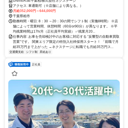
20代30代活躍中！※要普通自動車免許
UNIVERSE千葉柏/株式会社ネクステージ
アクセス: 車通勤可（※店舗により異なる。）
月給352,000円～644,000円
千葉県柏市
勤務時間・曜日: 8：30 ～20：30の間でシフト制（実働8時間） ※店
舗によって営業時間、休憩時間（60分or90分）が異なります。 ※平
均残業時間は17h/月（正社員平均実績） ✅残業月20...
仕事内容: お車を売却検討中のお客様に対応する “反響型の自動車買取
営業”です。 関東エリア限定の特別入社枠採用スタート！ 「前職で月
給35万円まで上がった →ネクステージに転職でも月給35万円ス...
交通費支給
シフト制
昇給あり
正社員