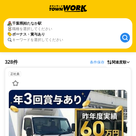
千葉県
柏たなか駅
職種を選択してください
ボーナス・賞与あり
キーワードを選択してください
328件
条件保存
関連度順
正社員