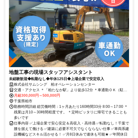
地盤工事の現場スタッフアシスタント
未経験歓迎◆転勤なし◆年休125日◆上場企業で安定収入
株式会社サムシング 柏オペレーションセンター
交通・アクセス ＊「柏たなか駅」より徒歩12分 ＊車通勤ＯＫ（駐車
場完備）＊転勤なし！
月給300,000円～500,000円
千葉県柏市
勤務時間詳細 総労働時間：1ヶ月あたり160時間33分 8:00～17:00 ＊
残業は月10～30時間程度です。 ＊定時ピッタリに帰宅できることも
多いです
仕事内容 ✅上場企業で安心安定＆高収入・高待遇 ✅転勤なし！千葉で
腰を据えて働ける ✅建築に必要不可欠でなくならない仕事 ✅車両系建
設機械などスキル活かせる！ ✅月8日休みで連休も可能★ ✅年間休日