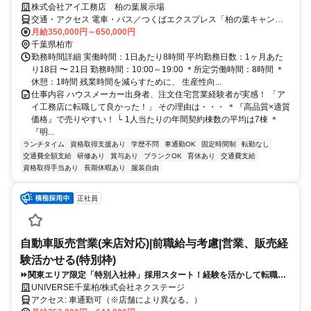
株式会社アイ工務店 柏の葉展示場
交通・アクセス 電車・バス／つくばエクスプレス「柏の葉キャンパ
ス」駅西口またはJR常磐線「柏」駅西口より東武バス「国立がん研
月給350,000円～650,000円
究センター」 バス停下車。徒歩約5分 車／国道16号線沿い、常磐自
千葉県柏市
動車道、柏インター東
勤務時間詳細 実働時間：1日あたり8時間 平均勤務日数：1ヶ月あた
り18日 〜 21日 勤務時間：10:00～19:00 ＊所定労働時間：8時間 ＊
休憩：1時間 残業時間を減らすために、 生産性向...
仕事内容 ハウスメーカー出身者、注文住宅営業経験者が実感！ 「ア
イ工務店に転職して良かった！」 その理由は・・・ ＊『高品質×適質
価格』で売りやすい！ └ 1人当たりの年間契約棟数の平均は7棟 ＊
『明...
ランチタイム
資格取得支援あり
学歴不問
車通勤OK
固定時間制
転勤なし
交通費全額支給
研修あり
賞与あり
ブランクOK
育休あり
交通費支給
資格取得手当あり
長期休暇あり
服装自由
正社員
自動車販売営業(来店対応)|前職給与考慮|営業、販売経
験活かせる(特別枠)
⏩️関東エリア限定「特別入社枠」採用スタート！経験を活かして転職で
きる！20代30代活躍中！※要普通自動車免許
UNIVERSE千葉柏/株式会社ネクステージ
アクセス: 車通勤可（※店舗により異なる。）