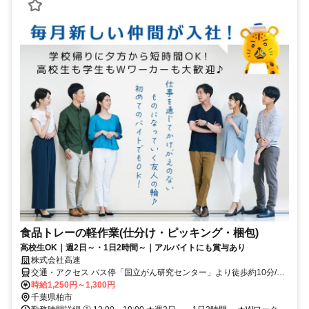
食品トレーの軽作業(仕分け・ピッキング・梱包)
高校生OK｜週2日～・1日2時間～｜アルバイトにも賞与あり
株式会社高速
交通・アクセス バス停「国立がん研究センター」より徒歩約10分/柏
の葉キャンパスからSGリアルティ柏までの直通バスあり/車通勤OK
時給1,250円～1,300円
千葉県柏市