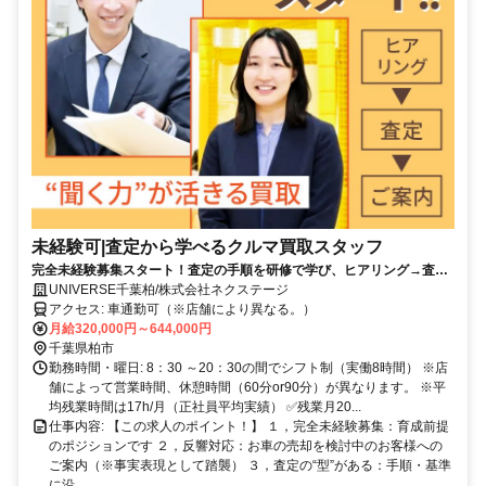
未経験可|査定から学べるクルマ買取スタッフ
完全未経験募集スタート！査定の手順を研修で学び、ヒアリング→査定
→価格提示を段階的に習得できます。
UNIVERSE千葉柏/株式会社ネクステージ
アクセス: 車通勤可（※店舗により異なる。）
月給320,000円～644,000円
千葉県柏市
勤務時間・曜日: 8：30 ～20：30の間でシフト制（実働8時間） ※店
舗によって営業時間、休憩時間（60分or90分）が異なります。 ※平
均残業時間は17h/月（正社員平均実績） ✅残業月20...
仕事内容: 【この求人のポイント！】 １，完全未経験募集：育成前提
のポジションです ２，反響対応：お車の売却を検討中のお客様への
ご案内（※事実表現として踏襲） ３，査定の“型”がある：手順・基準
に沿...