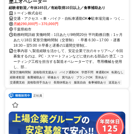
塗工オペレーター
経験者歓迎／年休165日／有給取得10日以上／食事補助あり
トーイン株式会社
交通・アクセス ＜車・バイク・自転車通勤OK◆駐車場完備＞ つくば
エクスプレス「柏の葉キャンパス駅」からバス10分
月給290,000円～370,000円
千葉県柏市
勤務時間詳細 実働時間：1日あたり9時間20分 平均勤務日数：1ヶ月
あたり18日 変形労働時間制（交替制） ・早番 6:30～17:00 ・遅番
18:30～翌5:00 ※早番と遅番の1週間交替制(...
仕事内容 ＼製造経験を活かして、安定企業で次のキャリアへ／ 今回
募集するのは、PC・スマートフォンなどに使われる部品の 塗工・コ
ーティング工程を担当する製造オペレーターです。 専用機械を使用
し、部...
変形労働時間制
資格取得支援あり
バイク通勤OK
学歴不問
車通勤OK
転勤なし
経験者歓迎
食費補助あり
研修あり
賞与あり
ブランクOK
育休あり
交通費支給
資格取得手当あり
長期休暇あり
服装自由
食事補助あり
送迎あり
正社員