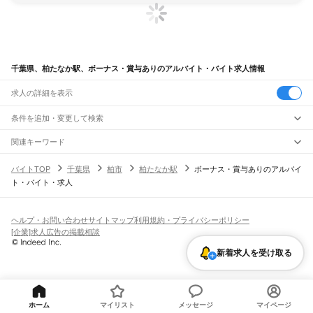
千葉県、柏たなか駅、ボーナス・賞与ありのアルバイト・バイト求人情報
求人の詳細を表示
条件を追加・変更して検索
市区町村を追加・変更
関連キーワード
完全在宅ワーク 全国
シール貼り 在宅
現在地周辺
ガチャガチャ
犬カフェ
千葉県
駅を追加・変更
バイトTOP
千葉県
柏市
柏たなか駅
ボーナス・賞与ありのアルバイ
千葉県
すべて
ト・バイト・求人
千葉市
すべて
職種を追加・変更
JR武蔵野線
中央区
花見川区
稲毛区
若葉区
緑区
美浜区
南流山駅
新松戸駅
新八柱駅
東松戸駅
市川大野駅
船橋法典駅
西船橋駅
飲食・フードサービス
銚子市
市川市
船橋市
館山市
木更津市
松戸市
野田市
茂原市
成田市
佐倉市
東金市
特徴を追加・変更
飲食・フードサービス
すべて
ヘルプ・お問い合わせ
サイトマップ
利用規約・プライバシーポリシー
JR中央・総武線
旭市
習志野市
柏市
勝浦市
市原市
流山市
八千代市
我孫子市
鴨川市
鎌ケ谷市
ホールスタッフ
キッチンスタッフ
皿洗い・洗い場
精肉・鮮魚加工
給食調理
人気
[企業]求人広告の掲載相談
市川駅
本八幡駅
下総中山駅
西船橋駅
船橋駅
東船橋駅
津田沼駅
幕張本郷駅
幕張駅
君津市
富津市
浦安市
四街道市
袖ケ浦市
八街市
印西市
白井市
富里市
南房総市
雇用形態を追加・変更
パン屋（ベーカリー）
フードカウンター販売員
バー（BAR）・バーテンダー
日払いOK
高校生歓迎
学生歓迎
深夜の仕事
髪型・髪色自由
ひげOK
ネイルOK
新検見川駅
稲毛駅
西千葉駅
千葉駅
匝瑳市
香取市
山武市
いすみ市
大網白里市
印旛郡
香取郡
山武郡
長生郡
夷隅郡
新着求人を受け取る
飲食店補助（開店・閉店準備）
飲食店（店長・マネージャー）
ピアスOK
アルバイト・パート
履歴書不要
オープニングスタッフ
留学生・外国人活躍中
安房郡
都道府県を変更
営業・販売
JR総武本線
勤務期間
正社員
市川駅
船橋駅
津田沼駅
稲毛駅
千葉駅
東千葉駅
都賀駅
四街道駅
物井駅
佐倉駅
営業・販売
すべて
短期
契約社員
単発・1日OK
長期
期間限定（春夏冬休み等）
南酒々井駅
榎戸駅
八街駅
日向駅
成東駅
松尾駅
横芝駅
飯倉駅
八日市場駅
干潟駅
旭駅
営業
テレフォンアポインター（テレアポ）
ルートセールス
コンビニ
シフト
派遣社員
飯岡駅
倉橋駅
猿田駅
松岸駅
銚子駅
フードカウンター販売員
アパレル
家電量販店・携帯販売（携帯ショップ）
土日祝のみOK
業務委託
平日のみOK
週1日からOK
週2・3日からOK
週4日以上OK
ホーム
マイリスト
メッセージ
マイページ
販売店（店長・マネージャー）
その他販売