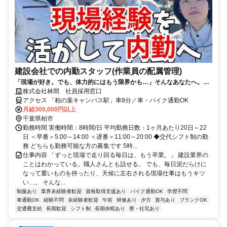
建設会社での内勤スタッフ(作業員の配属管理)
「現場が好き。でも、体力的にはもう限界かも…」そんなあなたへ。そ
の現場経験、これからは「オフィス」で活かしませんか？
株式会社林間 社員採用窓口
アクセス 「柏の葉キャンパス駅」車8分／車・バイク通勤OK
月給300,000円以上
千葉県柏市
勤務時間 実働時間：8時間/日 平均勤務日数：1ヶ月あたり20日～22
日 ＜早番＞5:00～14:00 ＜遅番＞11:00～20:00 ◆交代シフト制の勤
務 どちらも勤務可能な方の募集です 5時...
仕事内容 「ずっと現場で走り回る毎日は、もう卒業。」 建設業界の
ことはわかっている。職人さんとも話せる。 でも、毎日泥だらけに
なって重いものを持ったり、天候に左右される現場仕事はもうキツ
い…。 そんな...
制服あり
業界未経験者歓迎
資格取得支援あり
バイク通勤OK
学歴不問
車通勤OK
経験不問
未経験者歓迎
午前
研修あり
夕方
賞与あり
ブランクOK
交通費支給
長期歓迎
シフト制
長期休暇あり
寮・社宅あり