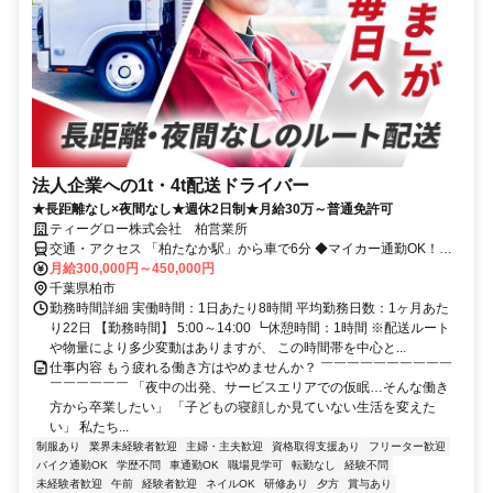
法人企業への1t・4t配送ドライバー
★長距離なし×夜間なし★週休2日制★月給30万～普通免許可
ティーグロー株式会社 柏営業所
交通・アクセス 「柏たなか駅」から車で6分 ◆マイカー通勤OK！駐
車場完備
月給300,000円～450,000円
千葉県柏市
勤務時間詳細 実働時間：1日あたり8時間 平均勤務日数：1ヶ月あた
り22日 【勤務時間】 5:00～14:00 ┗休憩時間：1時間 ※配送ルート
や物量により多少変動はありますが、 この時間帯を中心と...
仕事内容 もう疲れる働き方はやめませんか？ ￣￣￣￣￣￣￣￣￣￣
￣￣￣￣￣￣ 「夜中の出発、サービスエリアでの仮眠…そんな働き
方から卒業したい」 「子どもの寝顔しか見ていない生活を変えた
い」 私たち...
制服あり
業界未経験者歓迎
主婦・主夫歓迎
資格取得支援あり
フリーター歓迎
バイク通勤OK
学歴不問
車通勤OK
職場見学可
転勤なし
経験不問
未経験者歓迎
午前
経験者歓迎
ネイルOK
研修あり
夕方
賞与あり