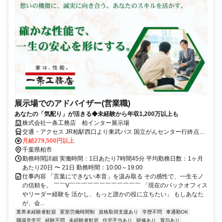
展示場でのアドバイザー(営業職)
あなたの「気配り」が活きる◆未経験から年収1,200万以上も
株式会社一条工務店 柏インター展示場
交通・アクセス JR柏駅西口より東武バス 国立がんセンター行終点下
車 徒歩5分
月給279,500円以上
千葉県柏市
勤務時間詳細 実働時間：1日あたり7時間45分 平均勤務日数：1ヶ月
あたり20日 〜 21日 勤務時間：10:00～19:00
仕事内容 「言葉にできない本音」を汲み取る その感性で、一生モノ
の信頼を。 ￣￣V￣￣￣￣￣￣￣￣￣￣￣￣ 「現在のバックオフィス
やリーダー経験を 活かし、もっと誰かの役に立ちたい」 もしあなた
が、会...
業界未経験者歓迎
変形労働時間制
資格取得支援あり
学歴不問
車通勤OK
職場見学可
経験不問
未経験者歓迎
住宅手当あり
研修あり
賞与あり