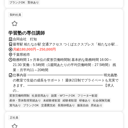
ブランクOK
育休あり
契約社員
学習塾の専任講師
合同会社 灯知
最寄駅 柏たなか駅 交通アクセス つくばエクスプレス「柏たなか駅」
より徒歩3分
月給180,000円～250,000円
千葉県柏市
勤務時間 1ヶ月単位の変形労働時間制 基本的な勤務時間 16:00～
21:30 実働：5.5時間（1週間あたりの平均労働時間：27.5時間） 残
業：月平均11～20時間
仕事内容 ━━━━━━━━━━━━━━━━━━━━━━ 明光義塾
の教室で生徒の成長をサポート！ 週休2日制でプライベートも充実で
きます。 ━━━━━━━━━━━━━━━━━━━━━━ 【求人
の...
変形労働時間制
社員登用あり
副業・WワークOK
フリーター歓迎
産休・育休取得実績あり
未経験者歓迎
経験者歓迎
研修あり
社会保険完備
賞与あり
ブランクOK
交通費支給
長期休暇あり
服装自由
昇給あり
正社員