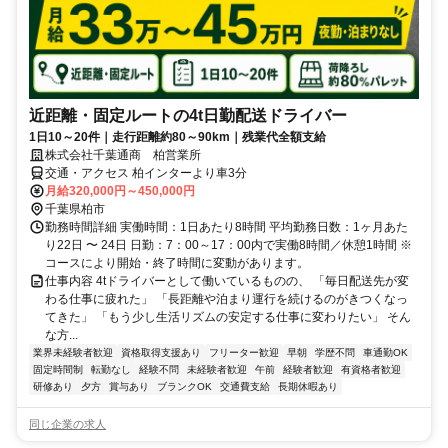
近距離・固定ルートの4t日勤配送ドライバー
1日10～20件｜走行距離約80～90km｜残業代全額支給
株式会社千葉通商 柏営業所
交通・アクセス 柏インターより車3分
月給320,000円～450,000円
千葉県柏市
勤務時間詳細 実働時間：1日あたり8時間 平均勤務日数：1ヶ月あた
り22日 〜 24日 日勤：7：00～17：00内で実働8時間／休憩1時間 ※
コースにより開始・終了時間に変動があります。
仕事内容 4tドライバーとして働いているものの、 「毎日配送先が変
わる仕事に疲れた」 「長距離や泊まり運行を続けるのがきつくなっ
てきた」 「もう少し生活リズムの安定する仕事に変わりたい」 そん
な方...
業界未経験者歓迎
資格取得支援あり
フリーター歓迎
早朝
学歴不問
車通勤OK
固定時間制
転勤なし
経験不問
未経験者歓迎
午前
経験者歓迎
有資格者歓迎
研修あり
夕方
賞与あり
ブランクOK
交通費支給
長期休暇あり
同じ企業の求人