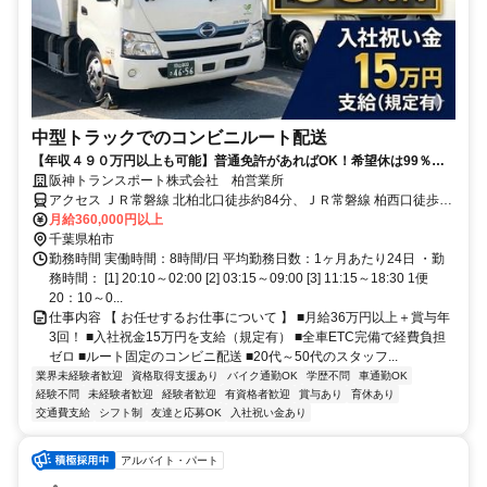
中型トラックでのコンビニルート配送
【年収４９０万円以上も可能】普通免許があればOK！希望休は99％考
慮！連休取得も可能◎ETC利用可能！毎日定時に帰れるルート配送！
阪神トランスポート株式会社 柏営業所
【賞与年3回】
アクセス ＪＲ常磐線 北柏北口徒歩約84分、ＪＲ常磐線 柏西口徒歩約
85分、東武野田線 柏西口徒歩約85分
月給360,000円以上
千葉県柏市
勤務時間 実働時間：8時間/日 平均勤務日数：1ヶ月あたり24日 ・勤
務時間： [1] 20:10～02:00 [2] 03:15～09:00 [3] 11:15～18:30 1便
20：10～0...
仕事内容 【 お任せするお仕事について 】 ■月給36万円以上＋賞与年
3回！ ■入社祝金15万円を支給（規定有） ■全車ETC完備で経費負担
ゼロ ■ルート固定のコンビニ配送 ■20代～50代のスタッフ...
業界未経験者歓迎
資格取得支援あり
バイク通勤OK
学歴不問
車通勤OK
経験不問
未経験者歓迎
経験者歓迎
有資格者歓迎
賞与あり
育休あり
交通費支給
シフト制
友達と応募OK
入社祝い金あり
アルバイト・パート