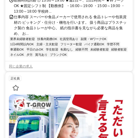
勤務時間詳細 ① 13:00～19:00 ★週2日～、1日2時間～ ★Wワーク
OK ★固定シフト制 【勤務例】 ・16:00～19:00 ・15:00～19:00 ・
13:00～18:00 学校終...
仕事内容 スーパーや食品メーカーで使用される 食品トレーや包装資
材の ピッキング・仕分け・梱包を行います。 扱う商品はプラスチッ
ク製の 食品トレーが中心。 紙の指示書を見ながら必要な商品を集
め、 お...
業界未経験者歓迎
扶養内勤務OK
社員登用あり
副業・WワークOK
1日4時間以内OK
主婦・主夫歓迎
フリーター歓迎
バイク通勤OK
学歴不問
車通勤OK
平日のみOK
学生歓迎
転勤なし
経験不問
未経験者歓迎
経験者歓迎
ネイルOK
夕方
賞与あり
ブランクOK
同じ企業の求人
正社員