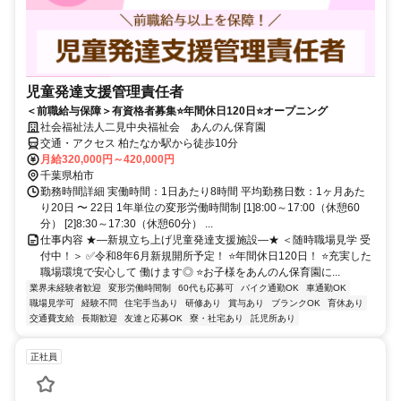
児童発達支援管理責任者
＜前職給与保障＞有資格者募集⭐年間休日120日⭐オープニング
社会福祉法人二見中央福祉会 あんのん保育園
交通・アクセス 柏たなか駅から徒歩10分
月給320,000円～420,000円
千葉県柏市
勤務時間詳細 実働時間：1日あたり8時間 平均勤務日数：1ヶ月あた
り20日 〜 22日 1年単位の変形労働時間制 [1]8:00～17:00（休憩60
分） [2]8:30～17:30（休憩60分） ...
仕事内容 ★―新規立ち上げ児童発達支援施設―★ ＜随時職場見学 受
付中！＞ ✅令和8年6月新規開所予定！ ⭐年間休日120日！ ⭐充実した
職場環境で安心して 働けます◎ ⭐お子様をあんのん保育園に...
業界未経験者歓迎
変形労働時間制
60代も応募可
バイク通勤OK
車通勤OK
職場見学可
経験不問
住宅手当あり
研修あり
賞与あり
ブランクOK
育休あり
交通費支給
長期歓迎
友達と応募OK
寮・社宅あり
託児所あり
正社員