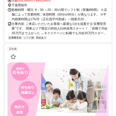
月給352,000円～644,000円
千葉県柏市
勤務時間・曜日: 9：30 ～20：30の間でシフト制（実働8時間） ※店
舗によって営業時間、休憩時間（60分or90分）が異なります。 ※平
均残業時間は17h/月（正社員平均実績） ✅残業月20...
仕事内容: ご来店いただいたお客様へ最適な1台を提案する“反響型営
業”です。 関東エリア限定の特別入社枠採用スタート！ 「前職で月給
35万円まで上がった →ネクステージに転職でも月給35万円スター...
交通費支給
シフト制
昇給あり
正社員