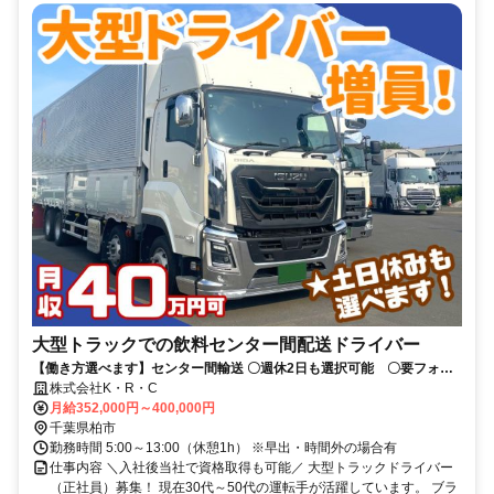
大型トラックでの飲料センター間配送ドライバー
【働き方選べます】センター間輸送 〇週休2日も選択可能 〇要フォー
クリフト免許 〇経験浅い方も歓迎！
株式会社K・R・C
月給352,000円～400,000円
千葉県柏市
勤務時間 5:00～13:00（休憩1h） ※早出・時間外の場合有
仕事内容 ＼入社後当社で資格取得も可能／ 大型トラックドライバー
（正社員）募集！ 現在30代～50代の運転手が活躍しています。 ブラ