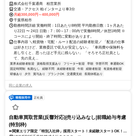
株式会社千葉通商 柏営業所
交通・アクセス 柏インターより車3分
月給300,000円～400,000円
千葉県柏市
勤務時間詳細 実働時間：1日あたり8時間 平均勤務日数：1ヶ月あた
り22日 〜 24日 日勤：7：00～17：00内で実働8時間／休憩1時間 ※
コースにより開始・終了時間に変動があります。
仕事内容 ＼軽貨物・宅配・ルート配送の経験者歓迎／ 「配送の仕事
は好きだけど、業務委託で収入が安定しない」 「車両費や保険料を
差し引くと、思ったほど手元に残らない」 「そろそろ正社員とし
て、先の見え...
業界未経験者歓迎
資格取得支援あり
フリーター歓迎
早朝
学歴不問
車通勤OK
固定時間制
転勤なし
経験不問
未経験者歓迎
午前
経験者歓迎
有資格者歓迎
研修あり
夕方
賞与あり
ブランクOK
交通費支給
長期休暇あり
同じ企業の求人
正社員
自動車買取営業(反響対応)|売り込みなし|前職給与考慮
(特別枠)
⏩️関東エリア限定「特別入社枠」採用スタート！未経験スタートOK！