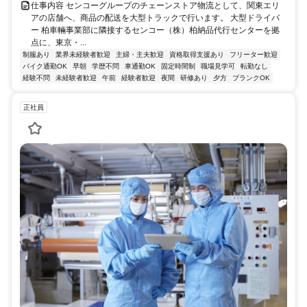
仕事内容 センコーグループのチェーンストア物流として、関東エリ
アの店舗へ、商品の配送を大型トラックで行います。 大型ドライバ
ー 柏車輛事業部に隣接するセンコー（株）柏納品代行センターを拠
点に、東京・...
制服あり
業界未経験者歓迎
主婦・主夫歓迎
資格取得支援あり
フリーター歓迎
バイク通勤OK
早朝
学歴不問
車通勤OK
固定時間制
職場見学可
転勤なし
経験不問
未経験者歓迎
午前
経験者歓迎
夜間
研修あり
夕方
ブランクOK
正社員