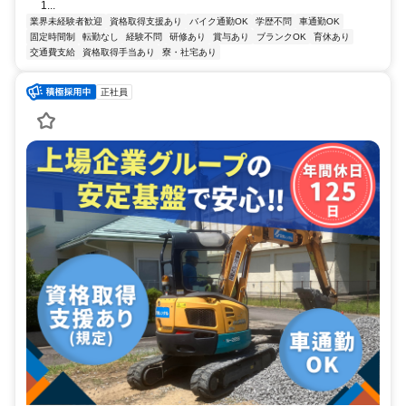
1...
業界未経験者歓迎
資格取得支援あり
バイク通勤OK
学歴不問
車通勤OK
固定時間制
転勤なし
経験不問
研修あり
賞与あり
ブランクOK
育休あり
交通費支給
資格取得手当あり
寮・社宅あり
正社員