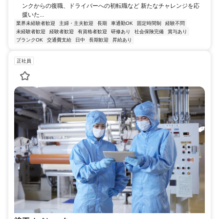
ンクからの復職、ドライバーへの初転職など 新たなチャレンジを応
援いた...
業界未経験者歓迎
主婦・主夫歓迎
長期
車通勤OK
固定時間制
経験不問
未経験者歓迎
経験者歓迎
有資格者歓迎
研修あり
社会保険完備
賞与あり
ブランクOK
交通費支給
日中
長期歓迎
昇給あり
正社員