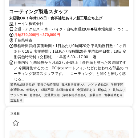
コーティング製造スタッフ
未経験OK！年休165日・食事補助あり／新工場立ち上げ
トーイン株式会社
交通・アクセス ＜車・バイク・自転車通勤OK◆駐車場完備＞ つくば
エクスプレス「柏の葉キャンパス駅」からバス10分
月給270,000円～370,000円
千葉県柏市
勤務時間詳細 実働時間：1日あたり9時間20分 平均勤務日数：1ヶ月
あたり18日 実働時間：1日あたり9時間20分 平均勤務日数：18日 変
形労働時間制（交替制） ・早番 6:30～17:00 ・遅...
仕事内容 ＼未経験から月給27万円以上！条件面も整った製造職です
／ 今回募集するのは、PCやスマートフォンなどに使われる部品の コ
ーティング製造スタッフです。 「コーティング」と聞くと難しく感
じる...
業界未経験者歓迎
変形労働時間制
資格取得支援あり
バイク通勤OK
学歴不問
車通勤OK
転勤なし
経験不問
未経験者歓迎
食費補助あり
研修あり
賞与あり
ブランクOK
育休あり
交通費支給
資格取得手当あり
服装自由
食事補助あり
送迎あり
正社員