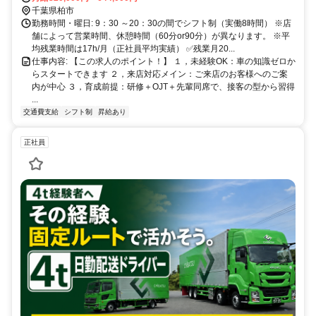
千葉県柏市
勤務時間・曜日: 9：30 ～20：30の間でシフト制（実働8時間） ※店
舗によって営業時間、休憩時間（60分or90分）が異なります。 ※平
均残業時間は17h/月（正社員平均実績） ✅残業月20...
仕事内容: 【この求人のポイント！】 １，未経験OK：車の知識ゼロか
らスタートできます ２，来店対応メイン：ご来店のお客様へのご案
内が中心 ３，育成前提：研修＋OJT＋先輩同席で、接客の型から習得
...
交通費支給
シフト制
昇給あり
正社員