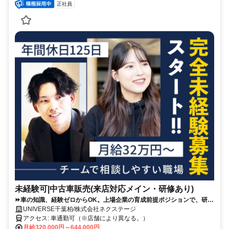
正社員
未経験可|中古車販売(来店対応メイン・研修あり)
⏩️車の知識、経験ゼロからOK。上場企業の育成前提ポジションで、研修
＋先輩同席で接客の型から学べます。
UNIVERSE千葉柏/株式会社ネクステージ
アクセス: 車通勤可（※店舗により異なる。）
月給320,000円～644,000円