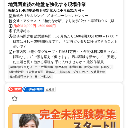
地質調査後の地盤を強化する現場作業
転勤なし◆現場経験を安定収入に◆月給31万円～
株式会社サムシング 柏オペレーションセンター
交通・アクセス ＊「柏たなか駅」より徒歩12分 ＊車通勤ＯＫ（駐車
場完備）＊転勤なし！
月給310,000円～500,000円
千葉県柏市
勤務時間詳細 総労働時間：1ヶ月あたり160時間33分 8:00～17:00 ＊
残業は月10～30時間程度です。 ＊定時ピッタリに帰宅できることも
多いです
仕事内容 上場企業グループ × 月給31万円～ × 年間休日125日 さらに
転勤なし。柏で腰を据えて働けます。 現場経験を活かして、 安定し
た生活と長く働ける環境を 手に入れませんか？ 建設作業員...
資格取得支援あり
バイク通勤OK
学歴不問
車通勤OK
固定時間制
転勤なし
経験者歓迎
有資格者歓迎
研修あり
賞与あり
ブランクOK
交通費支給
資格取得手当あり
寮・社宅あり
正社員