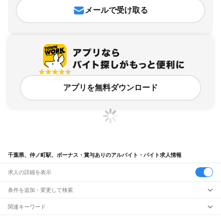
メールで受け取る
アプリを無料ダウンロード
千葉県、仲ノ町駅、ボーナス・賞与ありのアルバイト・バイト求人情報
求人の詳細を表示
条件を追加・変更して検索
市区町村を追加・変更
関連キーワード
完全在宅ワーク 全国
シール貼り 在宅
現在地周辺
ガチャガチャ
犬カフェ
千葉県