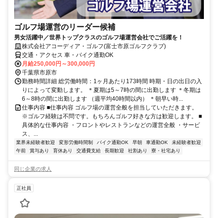
ゴルフ場運営のリーダー候補
男女活躍中／世界トップクラスのゴルフ場運営会社でご活躍を！
株式会社アコーディア・ゴルフ(富士市原ゴルフクラブ)
交通・アクセス 車・バイク通勤OK
月給250,000円～300,000円
千葉県市原市
勤務時間詳細 総労働時間：1ヶ月あたり173時間 時期・日の出日の入
りによって変動します。 ＊夏期は5～7時の間に出勤します ＊冬期は
6～8時の間に出勤します （週平均40時間以内） ＊朝早い時...
仕事内容 ■仕事内容 ゴルフ場の運営全般を担当していただきます。
※ゴルフ経験は不問です。もちろんゴルフ好きな方は歓迎します。 ■
具体的な仕事内容 ・フロントやレストランなどの運営全般 ・サービ
ス、...
業界未経験者歓迎
変形労働時間制
バイク通勤OK
早朝
車通勤OK
未経験者歓迎
午前
賞与あり
育休あり
交通費支給
長期歓迎
社割あり
寮・社宅あり
同じ企業の求人
正社員