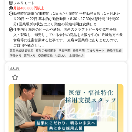
フルリモート
月給400,000円以上
勤務時間詳細 実働時間：1日あたり8時間 平均勤務日数：1ヶ月あた
り20日 〜 22日 基本的な勤務時間：8:30～17:30(休憩時間 1時間00
分) 営業場所や状況により勤務の開始時間は変動しま...
仕事内容 海外のビールや酒類、国産のクラフトビールや飲料を輸
入・製造し、卸売りしている会社の商品を大阪を中心に近畿地方の飲
食店等に提案営業する仕事です。 支店や営業所はありませんので、
ご自宅を拠点とし...
業界未経験者歓迎
変形労働時間制
学歴不問
経験不問
フルリモート
経験者歓迎
研修あり
賞与あり
交通費支給
社割あり
土日祝休み
正社員