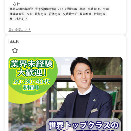
な仕...
業界未経験者歓迎
変形労働時間制
バイク通勤OK
早朝
車通勤OK
午前
経験者歓迎
夕方
賞与あり
育休あり
交通費支給
長期歓迎
社割あり
寮・社宅あり
同じ企業の求人
正社員