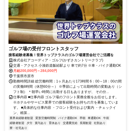
ゴルフ場の受付フロントスタッフ
接客経験者募集！世界トップクラスのゴルフ場運営会社でご活躍を
株式会社アコーディア・ゴルフ(かずさカントリークラブ)
交通・アクセス 小湊鉄道飯給駅より 車で約7分 ※車・バイク通勤OK
月給200,000円～284,000円
千葉県市原市
勤務時間詳細 総労働時間：1ヶ月あたり173時間 6：00～18：00の間
の実働8時間（休憩60分～） ※季節によって出勤時間の変動あり（シ
フト制） ＊朝早い時間に出勤する日もありますが、 その分...
仕事内容 ■仕事内容 ゴルフ場のフロント業務全般をお任せします。
※ホテルやサービス業界での接客経験をお持ちの方を募集していま
す。 ■具体的な仕事内容 ・フロント受付および案内 ・チェックイ
ン、精算...
業界未経験者歓迎
変形労働時間制
バイク通勤OK
早朝
車通勤OK
午前
経験者歓迎
夕方
賞与あり
育休あり
交通費支給
長期歓迎
社割あり
寮・社宅あり