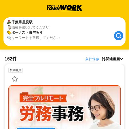
千葉県
里見駅
職種を選択してください
ボーナス・賞与あり
キーワードを選択してください
162件
条件保存
関連度順
契約社員