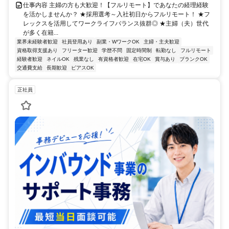
仕事内容 主婦の方も大歓迎！【フルリモート】であなたの経理経験
を活かしませんか？ ★採用選考～入社初日からフルリモート！ ★フ
レックスを活用してワークライフバランス抜群◎ ★主婦（夫）世代
が多く在籍...
業界未経験者歓迎
社員登用あり
副業・WワークOK
主婦・主夫歓迎
資格取得支援あり
フリーター歓迎
学歴不問
固定時間制
転勤なし
フルリモート
経験者歓迎
ネイルOK
残業なし
有資格者歓迎
在宅OK
賞与あり
ブランクOK
交通費支給
長期歓迎
ピアスOK
正社員