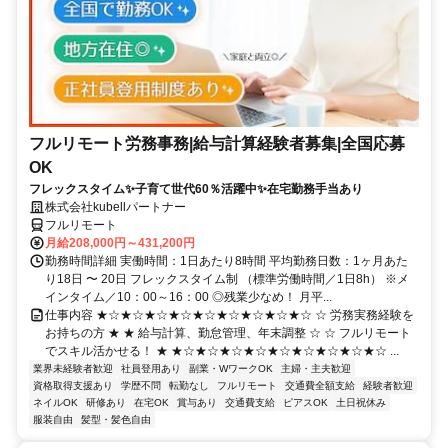
フルリモート労務事務|給与計算経験者募集|全国応募
OK
フレックスタイム✨子育て世代60％活躍中✨在宅勤務手当あり
株式会社kubellパートナー
フルリモート
月給208,000円～431,200円
勤務時間詳細 実働時間：1日あたり8時間 平均勤務日数：1ヶ月あた
り18日 〜 20日 フレックスタイム制 （標準労働時間／1日8h） ※メ
インタイム／10：00～16：00 ◎残業少なめ！ 月平...
仕事内容 ★☆★☆★☆★☆★☆★☆★☆★☆★☆ ☆ 労務実務経験を
お持ちの方 ★ ★ 給与計算、勤怠管理、年末調整 ☆ ☆ フルリモート
でスキル活かせる！ ★ ★☆★☆★☆★☆★☆★☆★☆★☆★☆ ...
業界未経験者歓迎
社員登用あり
副業・WワークOK
主婦・主夫歓迎
資格取得支援あり
学歴不問
転勤なし
フルリモート
交通費全額支給
経験者歓迎
ネイルOK
研修あり
在宅OK
賞与あり
交通費支給
ピアスOK
土日祝休み
服装自由
髪型・髪色自由