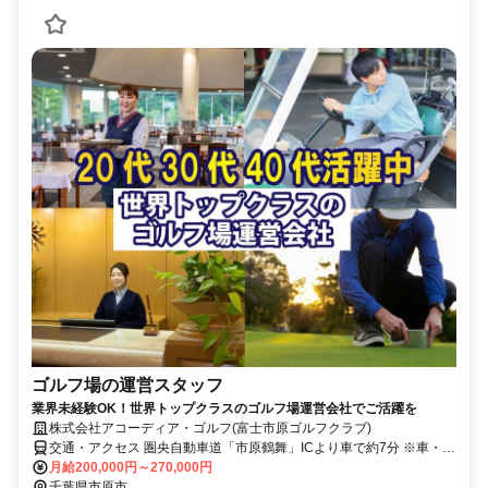
ゴルフ場の運営スタッフ
業界未経験OK！世界トップクラスのゴルフ場運営会社でご活躍を
株式会社アコーディア・ゴルフ(富士市原ゴルフクラブ)
交通・アクセス 圏央自動車道「市原鶴舞」ICより車で約7分 ※車・バ
イク通勤OK！
月給200,000円～270,000円
千葉県市原市