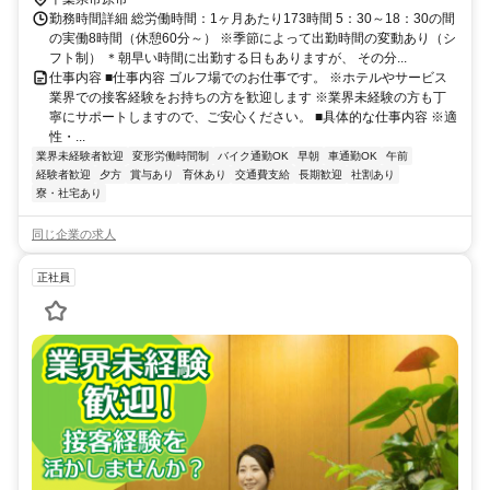
勤務時間詳細 総労働時間：1ヶ月あたり173時間 5：30～18：30の間
の実働8時間（休憩60分～） ※季節によって出勤時間の変動あり（シ
フト制） ＊朝早い時間に出勤する日もありますが、 その分...
仕事内容 ■仕事内容 ゴルフ場でのお仕事です。 ※ホテルやサービス
業界での接客経験をお持ちの方を歓迎します ※業界未経験の方も丁
寧にサポートしますので、ご安心ください。 ■具体的な仕事内容 ※適
性・...
業界未経験者歓迎
変形労働時間制
バイク通勤OK
早朝
車通勤OK
午前
経験者歓迎
夕方
賞与あり
育休あり
交通費支給
長期歓迎
社割あり
寮・社宅あり
同じ企業の求人
正社員