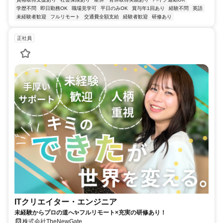
学歴不問
即日勤務OK
職場見学可
平日のみOK
賞与年1回あり
経験不問
英語
未経験者歓迎
フルリモート
交通費全額支給
経験者歓迎
研修あり
正社員
ITクリエイター・エンジニア
未経験からプロの道へ✨フルリモート×充実の研修あり！
株式会社TheNewGate