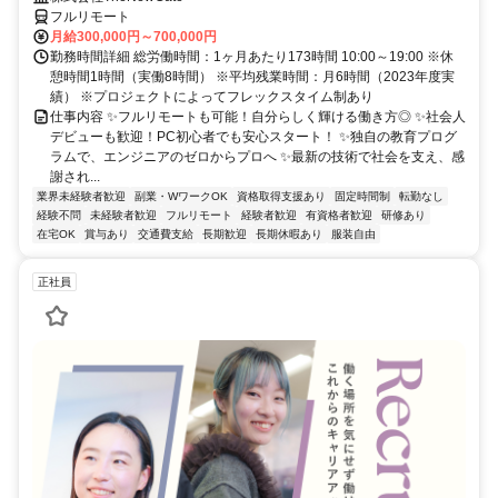
フルリモート
月給300,000円～700,000円
勤務時間詳細 総労働時間：1ヶ月あたり173時間 10:00～19:00 ※休
憩時間1時間（実働8時間） ※平均残業時間：月6時間（2023年度実
績） ※プロジェクトによってフレックスタイム制あり
仕事内容 ✨フルリモートも可能！自分らしく輝ける働き方◎ ✨社会人
デビューも歓迎！PC初心者でも安心スタート！ ✨独自の教育プログ
ラムで、エンジニアのゼロからプロへ ✨最新の技術で社会を支え、感
謝され...
業界未経験者歓迎
副業・WワークOK
資格取得支援あり
固定時間制
転勤なし
経験不問
未経験者歓迎
フルリモート
経験者歓迎
有資格者歓迎
研修あり
在宅OK
賞与あり
交通費支給
長期歓迎
長期休暇あり
服装自由
正社員