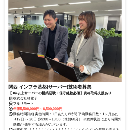
関西 インフラ基盤(サーバー)技術者募集
【3年以上サーバーの構築経験・保守経験必須】資格取得支援あり
株式会社林電子
フルリモート
年俸5,500,000円～6,500,000円
勤務時間詳細 実働時間：1日あたり8時間 平均勤務日数：1ヶ月あた
り19日 〜 20日 ⏰9:00～18:00（休憩60分） ※案件状況により時間外
勤務が 発生する場合がございます。
仕事内容 _/_/_/_/_/_/_/_/_/_/_/_/_/_/_/_/_/_/ メガバンク基盤を支える