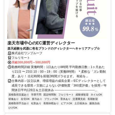
楽天市場中心のEC運営ディレクター
楽天経験を武器に有名ブランドのディレクターへキャリアアップ☆
株式会社ワンプルーフ
フルリモート
月給300,000円～500,000円
勤務時間詳細 実働時間：1日あたり8時間 平均勤務日数：1ヶ月あた
り21日 〜 23日 10：00～19：00（実働8時間） ＊柔軟な「ズレ勤制
度」あり！ 出社時間を前後2時間ズラせます。 有給を...
仕事内容 ✅設立以来、増収増益の成長企業 ✅ECディレクターとして
成長できる環境 ✅主観によらない評価制度「360度評価」を採用 ✅年
間休日平均128日＆土日祝休み ―――――――――――――...
資格取得支援あり
学歴不問
固定時間制
フルリモート
経験者歓迎
ネイルOK
研修あり
在宅OK
賞与あり
ブランクOK
育休あり
交通費支給
長期歓迎
資格取得手当あり
社割あり
長期休暇あり
ピアスOK
土日祝休み
服装自由
ひげOK