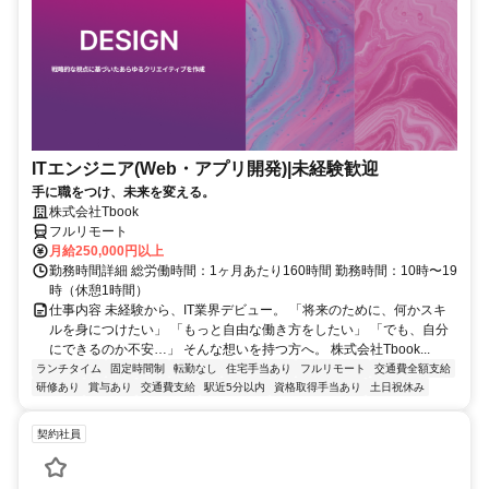
ITエンジニア(Web・アプリ開発)|未経験歓迎
手に職をつけ、未来を変える。
株式会社Tbook
フルリモート
月給250,000円以上
勤務時間詳細 総労働時間：1ヶ月あたり160時間 勤務時間：10時〜19
時（休憩1時間）
仕事内容 未経験から、IT業界デビュー。 「将来のために、何かスキ
ルを身につけたい」 「もっと自由な働き方をしたい」 「でも、自分
にできるのか不安…」 そんな想いを持つ方へ。 株式会社Tbook...
ランチタイム
固定時間制
転勤なし
住宅手当あり
フルリモート
交通費全額支給
研修あり
賞与あり
交通費支給
駅近5分以内
資格取得手当あり
土日祝休み
契約社員