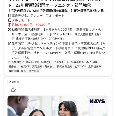
ト 23年度新設部門オープニング・部門強化
【広告代理店でのWEB広告運用経験者募集！】正社員登用率7割／電通
G／全国×完全在宅／年休126日・土日祝休み／残業月平均4時間19分
電通デジタルアンカー フルリモート
フルリモート
月給250,000円～500,000円
勤務時間 総労働時間：1ヶ月あたり160時間 ・勤務曜日：月・火・
水・木・金 ・勤務時間： [1] 09:30～18:30 ・最低勤務日数（週）：5
日 残業月平均4時間19分（2025年度）
仕事内容 【デジタルマーケティング本部】部門・事業拡大に向けた
デジタル広告運用コンサルタント積極募集！ 「代理店のBPO拠点で
広告運用実務に携わっているけれど、入稿・運用だけでは物足りな
い…」 「地...
社員登用あり
固定時間制
転勤なし
フルリモート
経験者歓迎
ネイルOK
研修あり
在宅OK
賞与あり
育休あり
長期休暇あり
ピアスOK
土日祝休み
服装自由
髪型・髪色自由
派遣社員