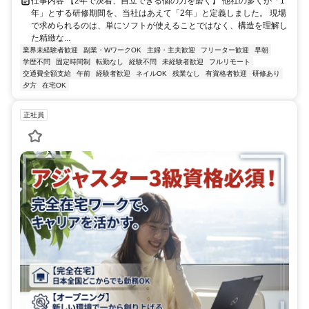
仕事内容 【2年で決着、自立できる個の力を磨く】 他社の多くが「1
年」とする研修期間を、当社はあえて「2年」と定義しました。 現場
で求められるのは、単にソフトが使えることではなく、構造を理解し
た精緻な...
業界未経験者歓迎
副業・WワークOK
主婦・主夫歓迎
フリーター歓迎
早朝
学歴不問
固定時間制
転勤なし
経験不問
未経験者歓迎
フルリモート
交通費全額支給
午前
経験者歓迎
ネイルOK
残業なし
有資格者歓迎
研修あり
夕方
在宅OK
正社員