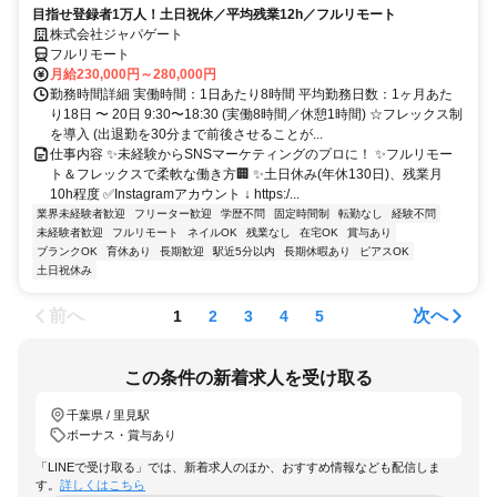
目指せ登録者1万人！土日祝休／平均残業12h／フルリモート
株式会社ジャパゲート
フルリモート
月給230,000円～280,000円
勤務時間詳細 実働時間：1日あたり8時間 平均勤務日数：1ヶ月あた
り18日 〜 20日 9:30〜18:30 (実働8時間／休憩1時間) ☆フレックス制
を導入 (出退勤を30分まで前後させることが...
仕事内容 ✨未経験からSNSマーケティングのプロに！ ✨フルリモー
ト＆フレックスで柔軟な働き方🏢 ✨土日休み(年休130日)、残業月
10h程度 ✅Instagramアカウント ↓ https:/...
業界未経験者歓迎
フリーター歓迎
学歴不問
固定時間制
転勤なし
経験不問
未経験者歓迎
フルリモート
ネイルOK
残業なし
在宅OK
賞与あり
ブランクOK
育休あり
長期歓迎
駅近5分以内
長期休暇あり
ピアスOK
土日祝休み
前へ
次へ
1
2
3
4
5
この条件の新着求人を受け取る
千葉県 / 里見駅
ボーナス・賞与あり
「LINEで受け取る」では、新着求人のほか、おすすめ情報なども配信しま
す。
詳しくはこちら