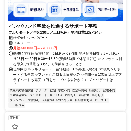
インバウンド事業を推進するサポート事務
フルリモート／年休130日／土日祝休／平均残業12h／24万
株式会社ジャパゲート
フルリモート
月給240,000円～270,000円
勤務時間詳細 実働時間：1日あたり8時間 平均勤務日数：1ヶ月あた
り18日 〜 20日 9:30〜18:30 (実働8時間／休憩1時間) ☆フレックス制
を導入 (出退勤を30分まで前後させることが...
仕事内容 ✨フルリモート・在宅勤務OK ✨外国人材の日本就業をサポ
ートする事業 ✨フレックス制＆土日祝休み ✨年間休日130日以上でプ
ライベートも充実 ＜何をやっている会社か？＞ ジャパゲートは、
「...
業界未経験者歓迎
フリーター歓迎
学歴不問
固定時間制
転勤なし
経験不問
未経験者歓迎
フルリモート
ネイルOK
残業なし
在宅OK
賞与あり
ブランクOK
育休あり
長期歓迎
駅近5分以内
長期休暇あり
ピアスOK
土日祝休み
正社員