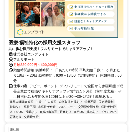
医療‧福祉特化の採用支援スタッフ
共に歩む採用支援！フルリモートでキャリアアップ！
株式会社エンブライト
フルリモート
月給220,000円～400,000円
勤務時間詳細 実働時間：1日あたり8時間 平均勤務日数：1ヶ月あた
り18日 〜 20日 勤務時間：9:00～18:00（実働8時間） 休憩時間：60
分
仕事内容 -アピールポイント- ✅フルリモートで全国から参画可能 ✅成
長企業にて役職やキャリアアップ ✅賞与3.5ヶ月分（前年度実績） ✅
土日祝休み＆年間休日120日以上 ✅20〜30代活躍！裁量ある...
業界未経験者歓迎
主婦・主夫歓迎
資格取得支援あり
学歴不問
固定時間制
転勤なし
経験不問
未経験者歓迎
フルリモート
交通費全額支給
経験者歓迎
ネイルOK
残業なし
有資格者歓迎
研修あり
在宅OK
賞与あり
ブランクOK
育休あり
交通費支給
正社員