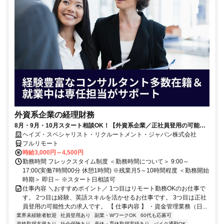
外資系企業の経理財務
8月・9月・10月スタート相談OK！【外資系企業／正社員登用の可能性
大／700万～800万／リモート勤務OK】経理財務
ヘイズ・スペシャリスト・リクルートメント・ジャパン株式会社
フルリモート
時給3,000円～4,500円
勤務時間 フレックスタイム制度 ＜勤務時間について＞ 9:00～
17:00(実働7時間00分 休憩1時間) ※残業月5～10時間程度 ＜勤務開始
時期＞ 即日～ ※スタート日相談可
仕事内容 ＼おすすめポイント／ 1つ目はリモート勤務OKのお仕事で
す。 2つ目は経験、英語スキルを活かせるお仕事です。 3つ目は正社
員登用の可能性大の求人です。 【 仕事内容 】 ・資金管理業務（日...
業界未経験者歓迎
社員登用あり
副業・WワークOK
60代も応募可
資格取得支援あり
社会保険あり
産休・育休取得実績あり
バイク通勤OK