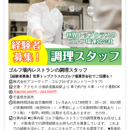
ゴルフ場内レストランの調理スタッフ
【経験者募集】世界トップクラスのゴルフ場運営会社でご活躍を！
株式会社アコーディア・ゴルフ(かずさカントリークラブ)
交通・アクセス 小湊鉄道飯給駅より 車で約7分 ※車・バイク通勤OK
月給200,000円～284,000円
千葉県市原市
勤務時間詳細 総労働時間：1ヶ月あたり173時間 5：30～18：30の間
の実働8時間（休憩60分～） ※季節によって出勤時間の変動あり（シ
フト制） ＊朝早い時間に出勤する日もありますが、 その分...
仕事内容 ■仕事内容 ゴルフ場内レストランでの調理業務をお任せしま
す。 ※飲食店での調理経験をお持ちの方を募集しています。 これま
での経験を活かして、さらにスキルアップできる環境です。 ■具体的