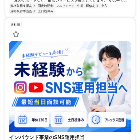
連のサポートなど、幅広いサービスを展開しています。 その中で...
資格取得支援あり
固定時間制
フルリモート
午前
研修あり
夕方
資格取得手当あり
土日祝休み
正社員
インバウンド事業のSNS運用担当