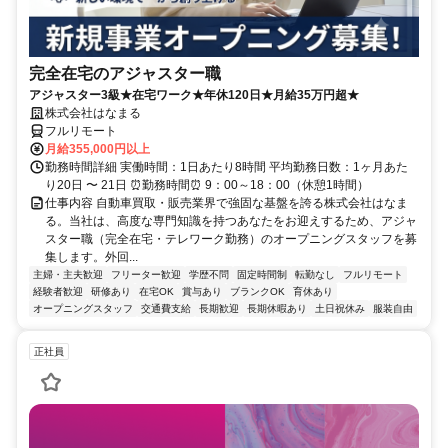
完全在宅のアジャスター職
アジャスター3級★在宅ワーク★年休120日★月給35万円超★
株式会社はなまる
フルリモート
月給355,000円以上
勤務時間詳細 実働時間：1日あたり8時間 平均勤務日数：1ヶ月あた
り20日 〜 21日 ⏰勤務時間⏰ 9：00～18：00（休憩1時間）
仕事内容 自動車買取・販売業界で強固な基盤を誇る株式会社はなま
る。当社は、高度な専門知識を持つあなたをお迎えするため、アジャ
スター職（完全在宅・テレワーク勤務）のオープニングスタッフを募
集します。外回...
主婦・主夫歓迎
フリーター歓迎
学歴不問
固定時間制
転勤なし
フルリモート
経験者歓迎
研修あり
在宅OK
賞与あり
ブランクOK
育休あり
オープニングスタッフ
交通費支給
長期歓迎
長期休暇あり
土日祝休み
服装自由
正社員