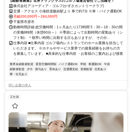
【経験者募集】世界トップクラスのゴルフ場運営会社でご活躍を！
株式会社アコーディア・ゴルフ(かずさカントリークラブ)
交通・アクセス 小湊鉄道飯給駅より 車で約7分 ※車・バイク通勤OK
月給200,000円～284,000円
千葉県市原市
勤務時間詳細 総労働時間：1ヶ月あたり173時間 5：30～18：30の間
の実働8時間（休憩60分～） ※季節によって出勤時間の変動あり（シ
フト制） ＊朝早い時間に出勤する日もありますが、 その分...
仕事内容 ■仕事内容 ゴルフ場内レストランでのホール業務を担当して
いただきます。 ※ホテルやサービス業界での接客経験をお持ちの方
を募集しています。 ■具体的な仕事内容 ・お客様のご案内および接客
・...
業界未経験者歓迎
変形労働時間制
バイク通勤OK
早朝
車通勤OK
午前
経験者歓迎
夕方
賞与あり
育休あり
交通費支給
長期歓迎
社割あり
寮・社宅あり
同じ企業の求人
正社員