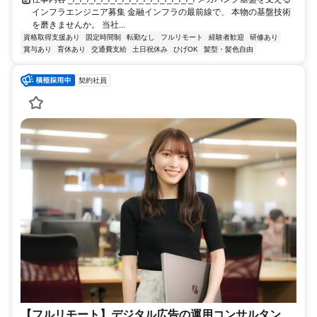
インフラエンジニア募集 金融インフラの最前線で、 本物の基盤技術
を磨きませんか。 当社...
資格取得支援あり
固定時間制
転勤なし
フルリモート
経験者歓迎
研修あり
賞与あり
育休あり
交通費支給
土日祝休み
ひげOK
髪型・髪色自由
契約社員
【フルリモート】デジタル広告の運用コンサルタン