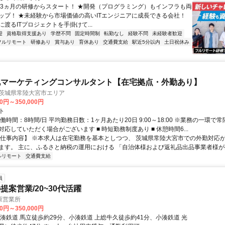
★3ヵ月の研修からスタート！ ★開発（プログラミング）もインフラも両
ップ！ ★未経験から市場価値の高いITエンジニアに成長できる会社！
渡るITプロジェクトを手掛けて...
迎
資格取得支援あり
学歴不問
固定時間制
転勤なし
経験不問
未経験者歓迎
フルリモート
研修あり
賞与あり
育休あり
交通費支給
駅近5分以内
土日祝休み
化マーケティングコンサルタント【在宅拠点・外勤あり】
 茨城県常陸大宮市エリア
00円～350,000円
ト
働時間：8時間/日 平均勤務日数：1ヶ月あたり20日 9:00～18:00 ※業務の一環で
応していただく場合がございます ■ 時短勤務制度あり ■ 休憩時間6...
【仕事内容】 ※本求人は在宅勤務を基本としつつ、 茨城県常陸大宮市での外勤対応
ます。 主に、ふるさと納税の運用における 「自治体様および返礼品出品事業者様が抱
ルリモート
交通費支給
員
提案営業/20~30代活躍
原営業所
00円～350,000円
小湊鉄道 馬立徒歩約29分、小湊鉄道 上総牛久徒歩約41分、小湊鉄道 光