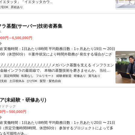
イエタッタ」「イエタッタカウ...
在宅OK
昇給あり
フラ基盤(サーバー)技術者募集
子
000円～6,500,000円
ト
 実働時間：1日あたり8時間 平均勤務日数：1ヶ月あたり19日 〜 20日
18:00（休憩60分） ※案件状況により時間外勤務が 発生する場合がござ
/_/_/_/_/_/_/_/_/_/_/_/_/_/_/_/_/ メガバンク基盤を支える インフラエン
 金融インフラの最前線で、 本物の基盤技術を磨きませんか。 当社...
り
固定時間制
転勤なし
フルリモート
経験者歓迎
研修あり
賞与あり
費支給
土日祝休み
ひげOK
髪型・髪色自由
ニア(未経験・研修あり)
ウドテック
00円～500,000円
ト
 実働時間：1日あたり8時間 平均勤務日数：1ヶ月あたり20日 〜 21日
8:00（所定労働時間8時間、休憩60分） 参加するプロジェクトによって多
る可能性があ...