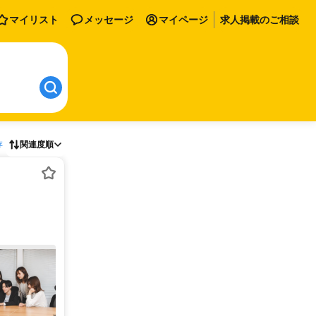
マイリスト
メッセージ
マイページ
求人掲載のご相談
存
関連度順