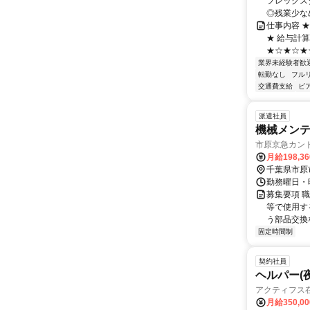
フレックスタ
◎残業少なめ
仕事内容 
★ 給与計
★☆★☆★☆
業界未経験者歓
転勤なし
フル
交通費支給
ピ
派遣社員
機械メン
市原京急カン
月給198,3
千葉県市原
勤務曜日・時間
募集要項 
等で使用す
う部品交換
固定時間制
契約社員
ヘルパー(
アクティフス
月給350,0