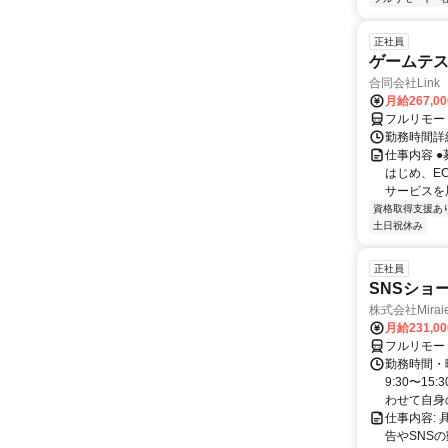
正社員
ゲームテ
合同会社Link
月給267,0
フルリモー
勤務時間詳細
仕事内容 
はじめ、E
サービスを展
資格取得支援あ
土日祝休み
正社員
SNSショ
株式会社Mira
月給231,0
フルリモー
勤務時間・
9:30〜15
わせて自身の.
仕事内容:
告やSNS