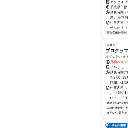
ア
千葉県市原
勤務時間・曜
度。 基本
仕事内容:
せんか？ 
変形労働時間制
正社員
プログラマ
株式会社ネオ
月給270,0
フルリモー
勤務時間詳細
①9:00~
時間、休憩6.
仕事内容 
／ （最短
い？」 「I
業界未経験者歓
未経験者歓迎
在宅OK
賞与あ