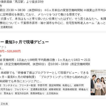
クセス: 小湊鉄道線「馬立駅」より徒歩10分
市
日: 23:30 〜 08:30 （休憩60分） ※1ヶ月単位の変形労働時間制 ※残業は月平均1
的に定時退社を推奨しており、 メリハリをつけて働ける環境です。
 「介護って、本当はもっと寄り添いたい仕事だったはずだ」そう思うあなたへ。 転
＜弊社について＞ 千葉県市原市・袖ケ浦市を中心に、住宅型有料老人ホーム「あっとほー
交通費支給
ー 最短3ヶ月で現場デビュー
アクト
00円～520,000円
ト
 実働時間：1日あたり8時間 平均勤務日数：1ヶ月あたり18日 〜 21日
18:00（所定労働時間8時間、休憩60分） ②10:00～19:00（所定労働時間8
..
＼ 未経験でも「研修修了後はプログラマーとして現場デビュー」できる
1ヶ月～最長6ヶ月の研修制度） 「プログラミングって何から始めればい
T未経験でも本当にエンジニアに...
迎
ランチタイム
フリーター歓迎
学歴不問
固定時間制
転勤なし
経験不問
住宅手当あり
フルリモート
交通費全額支給
経験者歓迎
有資格者歓迎
研修あり
り
育休あり
駅近5分以内
長期休暇あり
土日祝休み
正社員