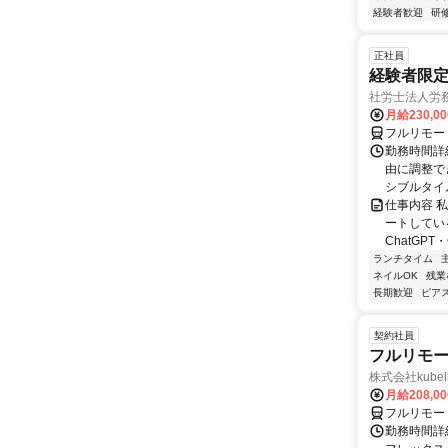
経験者歓迎
研
正社員
経験者限定
社労士法人労
月給230,0
フルリモー
勤務時間詳細
由に調整で
シブルタイムも
仕事内容 
ートしている
ChatGPT・G
ランチタイム
ネイルOK
残業
長期歓迎
ピアス
契約社員
フルリモー
株式会社kube
月給208,0
フルリモー
勤務時間詳細