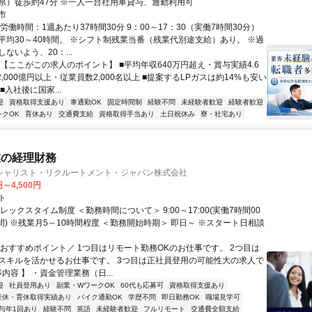
県）徒歩約47分 ※一人一台社用車貸与、通勤利用可
市
労働時間：1週あたり37時間30分 9：00～17：30（実働7時間30分）
平均30～40時間。 ※シフト制残業当番（残業代別途支給）あり。 ※過
ないよう、20：...
◆【ここがこの求人のポイント】 ■平均年収640万円超え・賞与実績4.6
2,000億円以上・従業員数2,000名以上 ■提案するLPガスは約14%も安い
■入社後に国家...
迎
資格取得支援あり
車通勤OK
固定時間制
経験不問
未経験者歓迎
経験者歓迎
ンクOK
育休あり
交通費支給
資格取得手当あり
土日祝休み
寮・社宅あり
業の経理財務
シャリスト・リクルートメント・ジャパン株式会社
円～4,500円
ト
レックスタイム制度 ＜勤務時間について＞ 9:00～17:00(実働7時間00
間) ※残業月5～10時間程度 ＜勤務開始時期＞ 即日～ ※スタート日相談
＼おすすめポイント／ 1つ目はリモート勤務OKのお仕事です。 2つ目は
スキルを活かせるお仕事です。 3つ目は正社員登用の可能性大の求人で
事内容 】 ・資金管理業務（日...
迎
社員登用あり
副業・WワークOK
60代も応募可
資格取得支援あり
産休・育休取得実績あり
バイク通勤OK
学歴不問
即日勤務OK
職場見学可
与年1回あり
経験不問
英語
未経験者歓迎
フルリモート
交通費全額支給