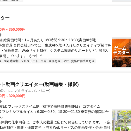
スター
00円～350,000円
ト
 総労働時間：1ヶ月あたり160時間 9:30〜18:30(実働8時間)
●募集背景 合同会社Linkでは、生成AIを取り入れたクリエイティブ制作を
C・物販事業、Webサイト制作、システム関連のサポートなど、幅広い
開しています。 その中で...
り
固定時間制
フルリモート
午前
研修あり
夕方
資格取得手当あり
ート動画クリエイター(動画編集・撮影)
ieCompany(ミライエカンパニー)
00円～320,000円
ト
曜日: フレックスタイム制（標準労働時間 8時間/日） コアタイム：
:30 フレキシブルタイム：6:30〜9:30、15:30〜21:30 ※業務の繁閑に合
..
 具体的な仕事内容は、ご本人の裁量に応じてお任せしていきます。 ・広
の動画制作・編集・撮影業務 ・当社Webサービスの動画制作・企画(自社