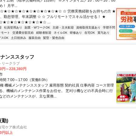
イム制 （標準労働時間／1日8h） ※メインタイム／10：00～16：00
！ 月平...
★☆★☆★☆★☆★☆★☆★☆★☆★☆ ☆ 労務実務経験をお持ちの方 ★
算、勤怠管理、年末調整 ☆ ☆ フルリモートでスキル活かせる！ ★
★☆★☆★☆★☆★☆★☆ ...
迎
社員登用あり
副業・WワークOK
主婦・主夫歓迎
資格取得支援あり
学歴不問
リモート
交通費全額支給
経験者歓迎
ネイルOK
研修あり
在宅OK
賞与あり
アスOK
土日祝休み
服装自由
髪型・髪色自由
テナンススタッフ
トリークラブ
60円～228,380円
市
 7:00～17:00（実働8.0h）
職種 機械メンテナンススタッフ 雇用形態 契約社員 仕事内容 コース管理
る、機械のメンテナンス作業をお任せ。 芝刈り機などの不具合時に行
などのメンテナンスが、主な業務...
夜勤)
在宅ケア株式会社
00円以上