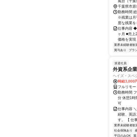
風台（千葉
千葉県市原
勤務時間 総
※残業は月
度な残業をし
仕事内容 
ヶ月 ■売上
価格を実現 
業界未経験者歓
賞与あり
ブラ
派遣社員
外資系企
ヘイズ・スペ
時給3,000
フルリモー
勤務時間 フ
分 休憩1時
可
仕事内容 
経験、英語
す。 【 仕
業界未経験者歓
社会保険あり
平日のみOK
賞