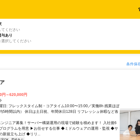
駅
してください
賞与あり
を選択してください
条件保
ニア
00円～620,000円
ト
日: フレックスタイム制・コアタイム10:00〜15:00／実働8h 残業ほぼ
均5時間以内） 休日は土日祝、年間休日128日 リフレッシュ休暇など各
 エンジニア募集！サーバー構築運用の現場で経験を積めます！ 入社後6
プログラムを用意 ▶お任せする仕事 ◆ミドルウェアの運用・監視 ◆サ
新規立ち上げ ◆リリ...
在宅OK
昇給あり