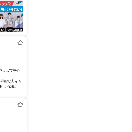
常陸大宮市中心
が可能な方を対
える課...