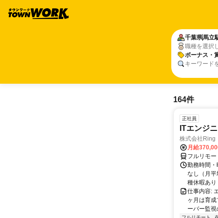
千葉県
馬立
職種を選択
ボーナス・
キーワード
164件
正社員
ITエンジ
株式会社Ring
月給370,0
フルリモー
勤務時間・曜
なし（月平
種休暇あり
仕事内容:
ヶ月は育成
ーバー監視の
フルリモート