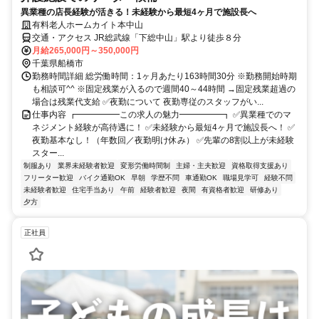
異業種の店長経験が活きる！未経験から最短4ヶ月で施設長へ
有料老人ホームカイト本中山
交通・アクセス JR総武線「下総中山」駅より徒歩８分
月給265,000円～350,000円
千葉県船橋市
勤務時間詳細 総労働時間：1ヶ月あたり163時間30分 ※勤務開始時期
も相談可^^ ※固定残業が入るので週間40～44時間 →固定残業超過の
場合は残業代支給 ✅夜勤について 夜勤専従のスタッフがい...
仕事内容 ┏━━━━━この求人の魅力━━━━━┓ ✅異業種でのマ
ネジメント経験が高待遇に！ ✅未経験から最短4ヶ月で施設長へ！ ✅
夜勤基本なし！（年数回／夜勤明け休み） ✅先輩の8割以上が未経験
スター...
制服あり
業界未経験者歓迎
変形労働時間制
主婦・主夫歓迎
資格取得支援あり
フリーター歓迎
バイク通勤OK
早朝
学歴不問
車通勤OK
職場見学可
経験不問
未経験者歓迎
住宅手当あり
午前
経験者歓迎
夜間
有資格者歓迎
研修あり
夕方
正社員