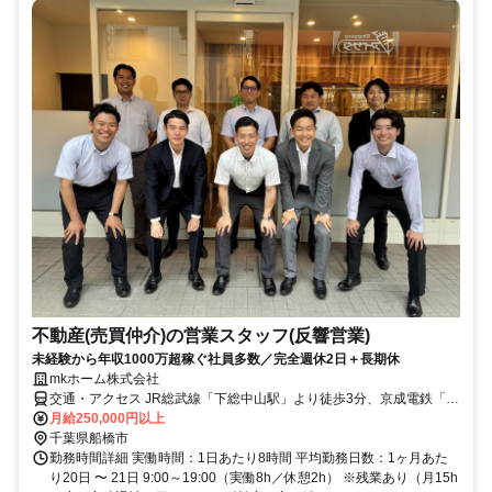
不動産(売買仲介)の営業スタッフ(反響営業)
未経験から年収1000万超稼ぐ社員多数／完全週休2日＋長期休
mkホーム株式会社
交通・アクセス JR総武線「下総中山駅」より徒歩3分、京成電鉄「京
成中山駅」より徒歩2分
月給250,000円以上
千葉県船橋市
勤務時間詳細 実働時間：1日あたり8時間 平均勤務日数：1ヶ月あた
り20日 〜 21日 9:00～19:00（実働8h／休憩2h） ※残業あり（月15h