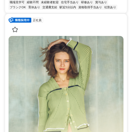
職場見学可
経験不問
未経験者歓迎
住宅手当あり
研修あり
賞与あり
ブランクOK
育休あり
交通費支給
駅近5分以内
資格取得手当あり
社割あり
正社員