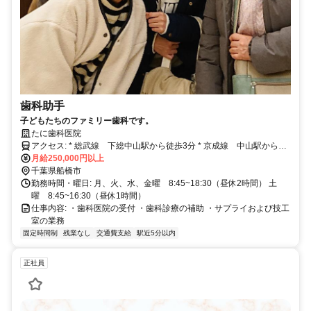
歯科助手
子どもたちのファミリー歯科です。
たに歯科医院
アクセス: * 総武線 下総中山駅から徒歩3分 * 京成線 中山駅から徒
歩5分
月給250,000円以上
千葉県船橋市
勤務時間・曜日: 月、火、水、金曜 8:45~18:30（昼休2時間） 土
曜 8:45~16:30（昼休1時間）
仕事内容: ・歯科医院の受付 ・歯科診療の補助 ・サプライおよび技工
室の業務
固定時間制
残業なし
交通費支給
駅近5分以内
正社員