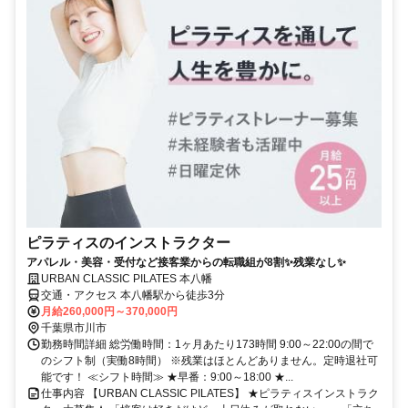
ピラティスのインストラクター
アパレル・美容・受付など接客業からの転職組が8割✨残業なし✨
URBAN CLASSIC PILATES 本八幡
交通・アクセス 本八幡駅から徒歩3分
月給260,000円～370,000円
千葉県市川市
勤務時間詳細 総労働時間：1ヶ月あたり173時間 9:00～22:00の間で
のシフト制（実働8時間） ※残業はほとんどありません。定時退社可
能です！ ≪シフト時間≫ ★早番：9:00～18:00 ★...
仕事内容 【URBAN CLASSIC PILATES】 ★ピラティスインストラク