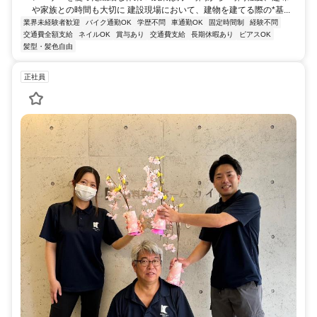
や家族との時間も大切に 建設現場において、建物を建てる際の*基...
業界未経験者歓迎
バイク通勤OK
学歴不問
車通勤OK
固定時間制
経験不問
交通費全額支給
ネイルOK
賞与あり
交通費支給
長期休暇あり
ピアスOK
髪型・髪色自由
正社員