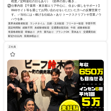
程度／定時退社の日もあり） 《効率の良い働き...
仕事内容 【千葉県・東京都エリア中心に、住まい探しをサポート】
Webサイト等を通じてお問い合わせをいただいた方への反響営業で
す。 ✅当社には＜稼げる仕組み＞あり トークスクリプトや営業ノウ
ハウを体...
業界未経験者歓迎
ランチタイム
主婦・主夫歓迎
フリーター歓迎
学歴不問
固定時間制
経験不問
未経験者歓迎
交通費全額支給
午前
経験者歓迎
有資格者歓迎
研修あり
夕方
賞与あり
ブランクOK
育休あり
交通費支給
駅近5分以内
長期休暇あり
正社員