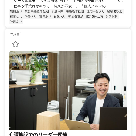
ター大募集★ 「接客は好きだけど、土日休みが取れない…」 「立ち
仕事や手荒れがキツく、将来が不安…」 「個人ノルマの...
制服あり
業界未経験者歓迎
学歴不問
未経験者歓迎
住宅手当あり
経験者歓迎
残業なし
研修あり
賞与あり
育休あり
交通費支給
駅近5分以内
シフト制
社割あり
正社員
介護施設でのリーダー候補