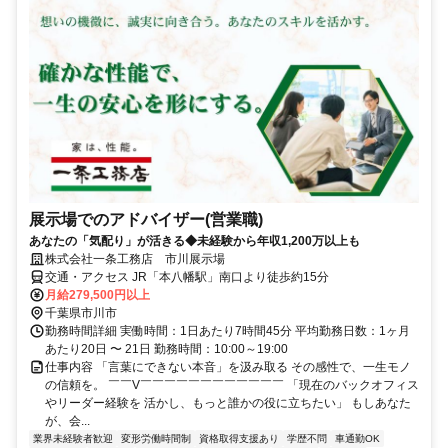
展示場でのアドバイザー(営業職)
あなたの「気配り」が活きる◆未経験から年収1,200万以上も
株式会社一条工務店 市川展示場
交通・アクセス JR「本八幡駅」南口より徒歩約15分
月給279,500円以上
千葉県市川市
勤務時間詳細 実働時間：1日あたり7時間45分 平均勤務日数：1ヶ月
あたり20日 〜 21日 勤務時間：10:00～19:00
仕事内容 「言葉にできない本音」を汲み取る その感性で、一生モノ
の信頼を。 ￣￣V￣￣￣￣￣￣￣￣￣￣￣￣ 「現在のバックオフィス
やリーダー経験を 活かし、もっと誰かの役に立ちたい」 もしあなた
が、会...
業界未経験者歓迎
変形労働時間制
資格取得支援あり
学歴不問
車通勤OK