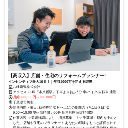
【高収入】店舗・住宅のリフォームプランナー!
インセンティブ最大10％！｜年収1000万を狙える環境
八幡建装株式会社
アクセス: ✅JR『本八幡駅』下車より徒歩5分 車/バイク/自転車 通勤
相談可◎
月給300,000円～380,000円
千葉県市川市
勤務時間・曜日: 勤務時間 ⏰月〜土(この期間のうち1日休日) ⏰
9:00〜18:00 ⏰休憩時間：60分 勤務形態 固定時間制
仕事内容: ✨業績好調により、増員募集！！✨ 千葉県・都内を中心と
した、店舗や住宅のプランナー！ あなたの経験をもっと評価される
場所で活かしませんか？ 将来的にはマネージャーや経営幹部も目指