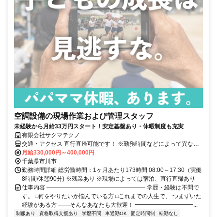
空調設備の現場作業および管理スタッフ
未経験から月給33万円スタート！安定基盤あり・休暇制度も充実
有限会社サクマテクノ
交通・アクセス 直行直帰可能です！ ※勤務時間などによって異なる
場合もございます。
月給330,000円～400,000円
千葉県市川市
勤務時間詳細 総労働時間：1ヶ月あたり173時間 08:00～17:30（実働
8時間/休憩90分) ※残業あり ※現場によっては宿泊、直行直帰あり
仕事内容 ━━━━━━━━━━━━━━━━━ 学歴・経験は不問で
す。 □何をやりたいか悩んでいる方 □これまでの人生で、 つまずいた
経験がある方 ――そんなあなたも大歓迎！ ━━━━━━━━━━...
制服あり
資格取得支援あり
学歴不問
車通勤OK
固定時間制
転勤なし