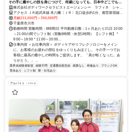
その手に癒やしの技を身につけて、何歳になっても、日本中どこでも働
けるセラピストの第一歩を踏み出しませんか。
株式会社ボディワークセラピストエージェンシー ラフィネ シャポ
ー本八幡店
アクセス ＪＲ総武本線 本八幡〔ＪＲ〕北口徒歩約1分、都営新宿線
本八幡〔新宿線〕A2口徒歩約2分、京成本線 京成八幡出口3徒歩約5
月給231,000円～350,000円
分 最寄駅：本八幡駅
千葉県市川市
勤務時間 実働時間：8時間/日 平均勤務日数：1ヶ月あたり21日 10:00
～21:00の間でシフト制（実働8時間・休憩1時間） 【シフト例】 *
9:00～18:00 * 11:00～20:00...
仕事内容 ＜お仕事内容＞ ボディケアやリフレクソロジーをメイン
に、お客様のお疲れの部位をゆっくりもみほぐし。 その手一つでお
客様に最高の癒やしの時間をご提供します。 「肩が軽くなった。あ
りがとう。」 ...
業界未経験者歓迎
経験不問
交通費全額支給
残業なし
研修あり
ブランクOK
育休あり
シフト制
寮・社宅あり
アルバイト・パート