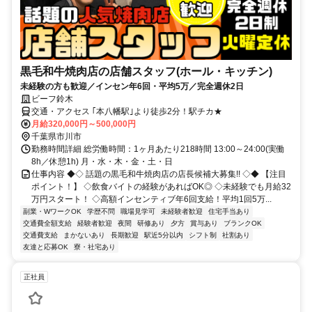
黒毛和牛焼肉店の店舗スタッフ(ホール・キッチン)
未経験の方も歓迎／インセン年6回・平均5万／完全週休2日
ビーフ鈴木
交通・アクセス ｢本八幡駅｣より徒歩2分！駅チカ★
月給320,000円～500,000円
千葉県市川市
勤務時間詳細 総労働時間：1ヶ月あたり218時間 13:00～24:00(実働
8h／休憩1h) 月・水・木・金・土・日
仕事内容 ◆◇ 話題の黒毛和牛焼肉店の店長候補大募集!! ◇◆ 【注目
ポイント！】 ◇飲食バイトの経験があればOK◎ ◇未経験でも月給32
万円スタート！ ◇高額インセンティブ年6回支給！平均1回5万...
副業・WワークOK
学歴不問
職場見学可
未経験者歓迎
住宅手当あり
交通費全額支給
経験者歓迎
夜間
研修あり
夕方
賞与あり
ブランクOK
交通費支給
まかないあり
長期歓迎
駅近5分以内
シフト制
社割あり
友達と応募OK
寮・社宅あり
正社員