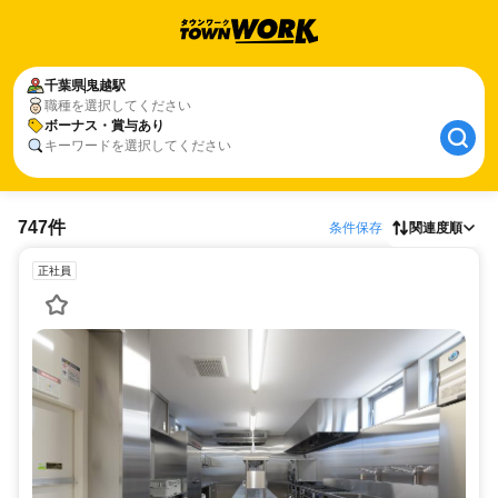
千葉県
鬼越駅
職種を選択してください
ボーナス・賞与あり
キーワードを選択してください
747件
条件保存
関連度順
正社員