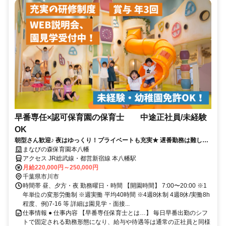
早番専任×認可保育園の保育士 中途正社員/未経験
OK
朝型さん歓迎♪ 夜はゆっくり！プライベートも充実★ 遅番勤務は難しい
けど正社員で働きたい方！
まなびの森保育園本八幡
アクセス JR総武線・都営新宿線 本八幡駅
月給220,000円～250,000円
千葉県市川市
時間帯 昼、夕方・夜 勤務曜日・時間 【開園時間】 7:00〜20:00 ※1
年単位の変形労働制 ※週実働 平均40時間 ※4週8休制 4週8休/実働8h
程度、例)7-16 等 詳細は園見学・面接...
仕事情報 ● 仕事内容 【早番専任保育士とは…】 毎日早番出勤のシフ
トで固定される勤務形態になり、給与や待遇等は通常の正社員と同様