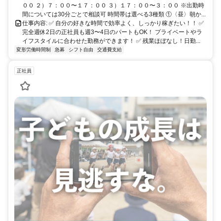
００ ２）７：００〜１７：００ ３）１７：００〜３：００ ※出勤時
間については30分ごとで相談可 時間帯は選べる3種類 ①〈昼〉朝か...
仕事内容: ✅ 自分の好きな時間で効率よく、しっかり稼ぎたい！！ ✅
完全週休2日の正社員も週3〜4日のパートもOK！ プライベートやラ
イフスタイルに合わせた勤務ができます！ ✅ 残業ほぼなし！日勤...
変形労働時間制
急募
シフト自由
交通費支給
正社員