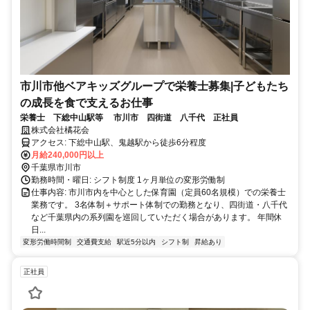
市川市他ベアキッズグループで栄養士募集|子どもたち
の成長を食で支えるお仕事
栄養士 下総中山駅等 市川市 四街道 八千代 正社員
株式会社橘花会
アクセス: 下総中山駅、鬼越駅から徒歩6分程度
月給240,000円以上
千葉県市川市
勤務時間・曜日: シフト制度 1ヶ月単位の変形労働制
仕事内容: 市川市内を中心とした保育園（定員60名規模）での栄養士
業務です。 3名体制＋サポート体制での勤務となり、四街道・八千代
など千葉県内の系列園を巡回していただく場合があります。 年間休
日...
変形労働時間制
交通費支給
駅近5分以内
シフト制
昇給あり
正社員