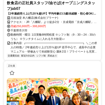
飲食店の正社員スタッフ/油そば(オープニングスタッ
フ)ab07
【2年連続売り上げ120％超UP】平均年齢23.5歳/未経験・初心者OK/他
業界の方も多数活躍中
元祖油堂 本八幡店(株式会社プラーナ)
アクセス: ・JR「八幡駅」より徒歩2分 ・京成電鉄「京成八幡駅」よ
り徒歩3分 ・駅チカ！
月給250,000円～300,000円
千葉県市川市
勤務時間・曜日: 1日実働8時間程度 ※シフト制 （9：30～24：30の
うち） ※ランチタイムに入れる方大歓迎♪♪
仕事内容: ┏━━━━━━━━━━━━━━━━━━━━┓ ＼この求
人の特徴／ 2年連続売り上げ120％超UP 若手中心で、成長中の企業
マニュアル・研修ありで未経験安心 週休2日！プライベートも充実...
交通費支給
駅近5分以内
シフト制
昇給あり
正社員