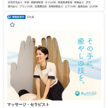
住宅手当あり
午前
経験者歓迎
ネイルOK
有資格者歓迎
研修あり
夕方
賞与あり
ブランクOK
交通費支給
長期休暇あり
ピアスOK
服装自由
ひげOK
正社員
マッサージ・セラピスト