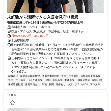
未経験から活躍できる入居者見守り職員
夜勤ほぼ無し年休120日！未経験から年収600万円以上可
有料老人ホームカイト本中山
交通・アクセス JR総武線「下総中山」駅より徒歩８分
月給245,000円～350,000円
千葉県船橋市
勤務時間詳細 総労働時間：1ヶ月あたり163時間30分 ※勤務開始時期
も相談可^^ ※固定残業が入るので週間40～44時間 →固定残業超過の
場合は残業代支給 ✅夜勤について 夜勤専従のスタッフがい...
仕事内容 【ここがポイント！】 20事業所を構える安定企業で働け
る！ ✓夜勤は年に数回のみ！ ✓週休2日制でプライベートも充実 ✓
子育て支援体制が整っているのが魅力 ✓ヘアカラーやピアスも
OK（規定...
制服あり
業界未経験者歓迎
変形労働時間制
主婦・主夫歓迎
資格取得支援あり
フリーター歓迎
バイク通勤OK
早朝
学歴不問
車通勤OK
職場見学可
経験不問
未経験者歓迎
住宅手当あり
午前
夜間
研修あり
夕方
ブランクOK
育休あり
正社員