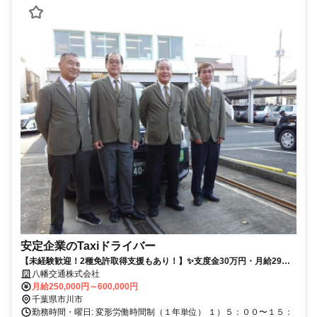
安定企業のTaxiドライバー
【未経験歓迎！2種免許取得支援もあり！】✨支度金30万円・月給29万
円の月給保証あり✨自分のペースで働けるので、定着率9割越えの働きや
八幡交通株式会社
すいタクシー会社！
月給250,000円～600,000円
千葉県市川市
勤務時間・曜日: 変形労働時間制（１年単位） １）５：００〜１５：