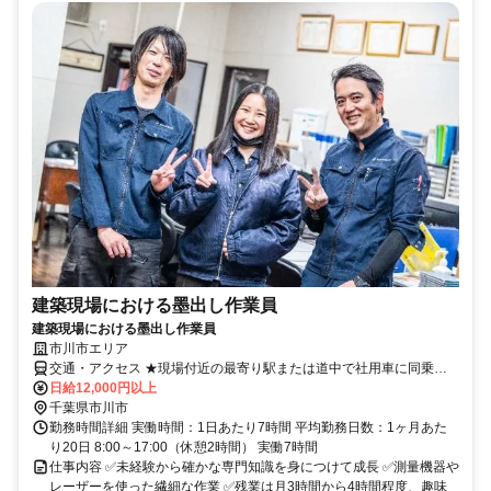
建築現場における墨出し作業員
建築現場における墨出し作業員
市川市エリア
交通・アクセス ★現場付近の最寄り駅または道中で社用車に同乗す
る形となります。
日給12,000円以上
千葉県市川市
勤務時間詳細 実働時間：1日あたり7時間 平均勤務日数：1ヶ月あた
り20日 8:00～17:00（休憩2時間） 実働7時間
仕事内容 ✅️未経験から確かな専門知識を身につけて成長 ✅️測量機器や
レーザーを使った繊細な作業 ✅️残業は月3時間から4時間程度、趣味