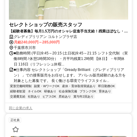
セレクトショップの販売スタッフ
【経験者募集】毎月1.5万円のオシャレ促進手当支給！残業ほぼなし・5
連休取得OK！安心の環境で成長できます
グレディブリリアン コルトンプラザ店
月給240,000円～285,000円
千葉県市川市
■勤務時間 (平日)9:45～20:15 (土日祝)9:45～21:15 シフト交代制 （実
働8時間 / 休憩1時間30分） ・月平均残業1.2時間 【休日】 ・年間休
日 116日（リフレッシュ休暇...
■仕事内容 セレクトショップ「Gready Brilliant （グレディブリリア
ン） 」での接客販売をお任せします。 アパレル販売経験のある方を
対象とした募集です。 長く働ける環境でライフスタイル...
変形労働時間制
副業・WワークOK
産休・育休取得実績あり
即日勤務OK
経験者歓迎
ネイルOK
研修あり
社会保険完備
ブランクOK
育休あり
交通費支給
社割あり
ピアスOK
昇給あり
賞与年2回あり
同じ企業の求人
正社員