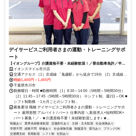
デイサービスご利用者さまの運動・トレーニングサポ
ート
【イオングループ】介護資格不要・未経験歓迎！／要自動車免許／半日
型デイサービスのおしごと
イオンスマイル市川店
交通アクセス ［1］京成線 「鬼越駅」から徒歩で19分 ［2］京成線
「鬼越駅」から京成バス「子の神公園バス停」下車徒歩1分 ［3］
時給1,400円～1,465円
JR「本八幡駅」から京成バス「JA市川本店バス停」下車徒歩6分 ★
千葉県市川市
車通勤可
勤務曜日・時間 ■勤務時間 ［1］8:30～14:00（5時間～5時間30分）
［2］11:45～17:45（5時間～5時間30分） ※シフト制、週2日～OK ■
シフト制勤務 ・1カ月ごとのシフト制...
募集要項 職種 デイサービスご利用者さまの運動・トレーニングサポ
ート 雇用形態 アルバイト / パート 仕事内容 ＼新規求人×短時間OK×
パート募集！／ - ★介護資格不要！未経験歓迎します♪ ★...
制服あり
業界未経験者歓迎
店舗割引あり
主婦・主夫歓迎
社会保険あり
学歴不問
経験不問
研修あり
社会保険完備
制服貸与
賞与あり
ブランクOK
交通費支給
長期歓迎
シフト制
社割あり