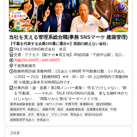
当社を支える管理系総合職(事務 SNSマーケ 建築管理)
【千葉を代表する企業100選に選出✨】笑顔の絶えない会社♪
TALE HOUSING株式会社 本店
交通・アクセス 【駅チカ★高立地】JR総武線「下総中山駅」北口よ
り徒歩30秒
月給250,000円～600,000円
千葉県船橋市
勤務時間詳細 実働時間：1日あたり8時間 平均勤務日数：1ヶ月あた
り20日 〜 21日 【勤務時間】 ⏩9：30～20：00 上記時間内で実働8時
間 ※残業は基本月30時間以内です。
仕事内容 ✨超・急募！第2期メンバー募集✨ “売る”だけじゃない。“創
る”不動産。 ――それが、TALE HOUSINGの流儀。 単なる物件仲介だ
けじゃない… 「間取りから”創る”オーダーメイド住...
業界未経験者歓迎
副業・WワークOK
学歴不問
車通勤OK
固定時間制
職場見学可
転勤なし
経験不問
英語
未経験者歓迎
交通費全額支給
午前
経験者歓迎
夕方
賞与あり
ブランクOK
育休あり
駅近5分以内
資格取得手当あり
社割あり
正社員