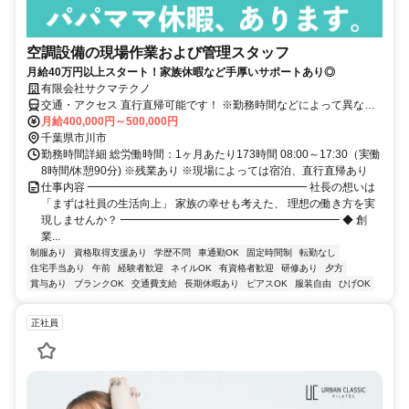
空調設備の現場作業および管理スタッフ
月給40万円以上スタート！家族休暇など手厚いサポートあり◎
有限会社サクマテクノ
交通・アクセス 直行直帰可能です！ ※勤務時間などによって異なる
場合もございます。
月給400,000円～500,000円
千葉県市川市
勤務時間詳細 総労働時間：1ヶ月あたり173時間 08:00～17:30（実働
8時間/休憩90分) ※残業あり ※現場によっては宿泊、直行直帰あり
仕事内容 ━━━━━━━━━━━━━━━━━━━━ 社長の想いは
「まずは社員の生活向上」 家族の幸せも考えた、 理想の働き方を実
現しませんか？ ━━━━━━━━━━━━━━━━━━━━ ◆ 創
業...
制服あり
資格取得支援あり
学歴不問
車通勤OK
固定時間制
転勤なし
住宅手当あり
午前
経験者歓迎
ネイルOK
有資格者歓迎
研修あり
夕方
賞与あり
ブランクOK
交通費支給
長期休暇あり
ピアスOK
服装自由
ひげOK
正社員