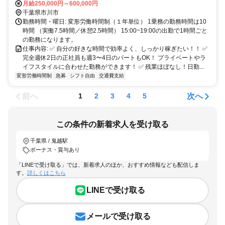
月給250,000円～600,000円
千葉県市川市
勤務時間・曜日: 変形労働時間制（１年単位） 1乗務の勤務時間は10
時間 （実働7.5時間／休憩2.5時間） 15:00~19:00の出勤で1時間ごと
の勤務になります。
仕事内容: ✅ 自分の好きな時間で効率よく、しっかり稼ぎたい！！ ✅
完全週休2日の正社員も週3〜4日のパートもOK！ プライベートやラ
イフスタイルに合わせた勤務ができます！ ✅ 残業ほぼなし！日勤...
変形労働時間制
急募
シフト自由
交通費支給
前へ
次へ
1
2
3
4
5
この条件の新着求人を受け取る
千葉県 / 鬼越駅
ボーナス・賞与あり
「LINEで受け取る」では、新着求人のほか、おすすめ情報なども配信しま
す。
詳しくはこちら
LINEで受け取る
メールで受け取る