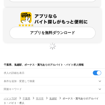
アプリを無料ダウンロード
千葉県、鬼越駅、ボーナス・賞与ありのアルバイト・バイト求人情報
求人の詳細を表示
条件を追加・変更して検索
市区町村を追加・変更
関連キーワード
完全在宅ワーク 全国
シール貼り 在宅
現在地周辺
ガチャガチャ
犬カフェ
千葉県
駅を追加・変更
バイトTOP
千葉県
市川市
鬼越駅
ボーナス・賞与ありのアルバイ
千葉県
すべて
ト・バイト・求人
千葉市
すべて