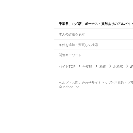
千葉県、北柏駅、ボーナス・賞与ありのアルバイ
求人の詳細を表示
条件を追加・変更して検索
市区町村を追加・変更
関連キーワード
完全在宅ワーク 全国
シール貼り 在宅
現在地周
千葉県
駅を追加・変更
バイトTOP
千葉県
柏市
北柏駅
千葉県
すべて
千葉市
すべて
職種を追加・変更
JR武蔵野線
中央区
花見川区
稲毛区
若葉区
緑区
美浜区
南流山駅
新松戸駅
新八柱駅
東松戸駅
市川大野駅
飲食・フードサービス
ヘルプ・お問い合わせ
サイトマップ
利用規約・プ
銚子市
市川市
船橋市
館山市
木更津市
松戸市
特徴を追加・変更
飲食・フードサービス
すべて
JR中央・総武線
八街市
印西市
白井市
富里市
南房総市
匝瑳市
ホールスタッフ
キッチンスタッフ
皿洗い・洗い
人気
市川駅
本八幡駅
下総中山駅
西船橋駅
船橋駅
東船
雇用形態を追加・変更
飲食店（店長・マネージャー）
日払いOK
高校生歓迎
学生歓迎
深夜の仕事
髪型
営業・販売
JR総武本線
勤務期間
アルバイト・パート
都道府県を変更
市川駅
船橋駅
津田沼駅
稲毛駅
千葉駅
東千葉駅
都
営業・販売
すべて
短期
正社員
単発・1日OK
長期
期間限定（春夏冬休み等
営業
テレフォンアポインター（テレアポ）
ルー
シフト
契約社員
JR常磐線(上野～取手)
旅行・レジャー・イベント
土日祝のみOK
派遣社員
平日のみOK
週1日からOK
週2・3
松戸駅
北松戸駅
馬橋駅
新松戸駅
北小金駅
南柏駅
旅行・レジャー・イベント
すべて
変形労働時間制
業務委託
ホテルスタッフ（フロント等）
レジャー施設・
働く時間
JR外房線
倉庫・物流管理
早朝・朝の仕事
昼の仕事
夕方からの仕事
夜から