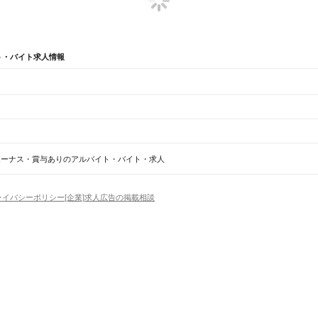
ト・バイト求人情報
辺
ガチャガチャ
犬カフェ
ボーナス・賞与ありのアルバイト・バイト・求人
船橋法典駅
西船橋駅
ライバシーポリシー
[企業]求人広告の掲載相談
野田市
茂原市
成田市
佐倉市
東金市
旭市
習志野市
柏市
勝浦市
市原市
流山市
八千代市
我孫子市
鴨
香取市
山武市
いすみ市
大網白里市
印旛郡
香取郡
山武郡
長生郡
夷隅郡
安房郡
場
精肉・鮮魚加工
給食調理
パン屋（ベーカリー）
フードカウンター販売員
バー（BAR）・
橋駅
津田沼駅
幕張本郷駅
幕張駅
新検見川駅
稲毛駅
西千葉駅
千葉駅
・髪色自由
ひげOK
ネイルOK
ピアスOK
履歴書不要
オープニングスタッフ
留学生・外国人活躍
賀駅
四街道駅
物井駅
佐倉駅
南酒々井駅
榎戸駅
八街駅
日向駅
成東駅
松尾駅
横芝駅
飯倉駅
八日市
）
トセールス
コンビニ
フードカウンター販売員
アパレル
家電量販店・携帯販売（携帯ショップ
日からOK
週4日以上OK
時間や曜日が選べる・シフト自由
固定時間・固定シフト制
シフト制
柏駅
北柏駅
我孫子駅
天王台駅
アミューズメントスタッフ
パチンコ・スロット
その他旅行・レジャー・イベント
の仕事
深夜の仕事
1日4時間以内OK
フルタイム歓迎
残業なし