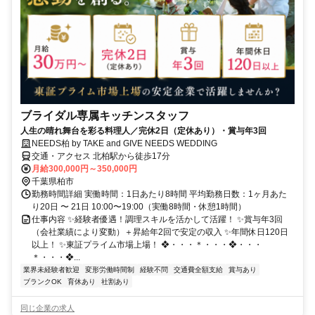
ブライダル専属キッチンスタッフ
人生の晴れ舞台を彩る料理人／完休2日（定休あり）・賞与年3回
NEEDS柏 by TAKE and GIVE NEEDS WEDDING
交通・アクセス 北柏駅から徒歩17分
月給300,000円～350,000円
千葉県柏市
勤務時間詳細 実働時間：1日あたり8時間 平均勤務日数：1ヶ月あた
り20日 〜 21日 10:00〜19:00（実働8時間・休憩1時間）
仕事内容 ✨経験者優遇！調理スキルを活かして活躍！ ✨賞与年3回
（会社業績により変動）＋昇給年2回で安定の収入 ✨年間休日120日
以上！ ✨東証プライム市場上場！ ❖・・・＊・・・❖・・・
＊・・・❖...
業界未経験者歓迎
変形労働時間制
経験不問
交通費全額支給
賞与あり
ブランクOK
育休あり
社割あり
同じ企業の求人