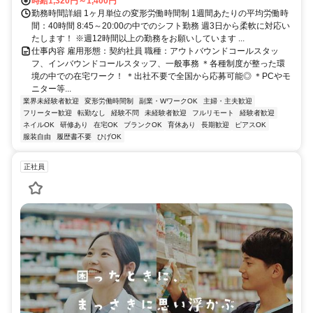
時給1,320円～1,400円
勤務時間詳細 1ヶ月単位の変形労働時間制 1週間あたりの平均労働時
間：40時間 8:45～20:00の中でのシフト勤務 週3日から柔軟に対応い
たします！ ※週12時間以上の勤務をお願いしています ...
仕事内容 雇用形態：契約社員 職種：アウトバウンドコールスタッ
フ、インバウンドコールスタッフ、一般事務 ＊各種制度が整った環
境の中での在宅ワーク！ ＊出社不要で全国から応募可能◎ ＊PCやモ
ニター等...
業界未経験者歓迎
変形労働時間制
副業・WワークOK
主婦・主夫歓迎
フリーター歓迎
転勤なし
経験不問
未経験者歓迎
フルリモート
経験者歓迎
ネイルOK
研修あり
在宅OK
ブランクOK
育休あり
長期歓迎
ピアスOK
服装自由
履歴書不要
ひげOK
正社員