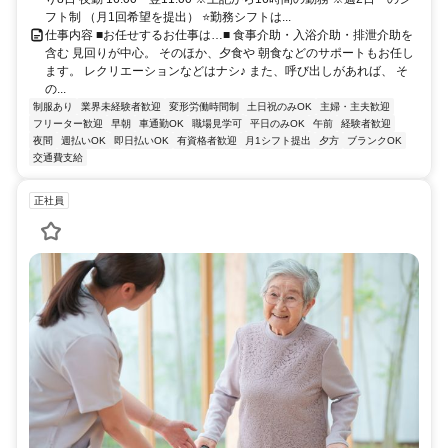
フト制 （月1回希望を提出） ⭐勤務シフトは...
仕事内容 ■お任せするお仕事は…■ 食事介助・入浴介助・排泄介助を
含む 見回りが中心。 そのほか、夕食や 朝食などのサポートもお任し
ます。 レクリエーションなどはナシ♪ また、呼び出しがあれば、 そ
の...
制服あり
業界未経験者歓迎
変形労働時間制
土日祝のみOK
主婦・主夫歓迎
フリーター歓迎
早朝
車通勤OK
職場見学可
平日のみOK
午前
経験者歓迎
夜間
週払いOK
即日払いOK
有資格者歓迎
月1シフト提出
夕方
ブランクOK
交通費支給
正社員