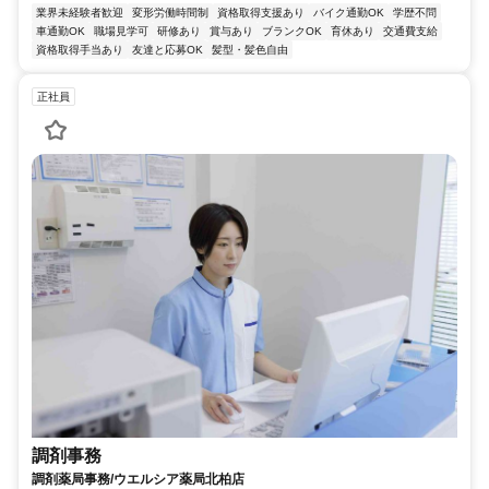
業界未経験者歓迎
変形労働時間制
資格取得支援あり
バイク通勤OK
学歴不問
車通勤OK
職場見学可
研修あり
賞与あり
ブランクOK
育休あり
交通費支給
資格取得手当あり
友達と応募OK
髪型・髪色自由
正社員
調剤事務
調剤薬局事務/ウエルシア薬局北柏店