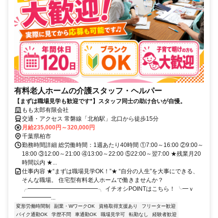
有料老人ホームの介護スタッフ・ヘルパー
【まずは職場見学も歓迎です*】スタッフ同士の助け合いが自慢。
もも太郎有限会社
交通・アクセス 常磐線「北柏駅」北口から徒歩15分
月給235,000円～320,000円
千葉県柏市
勤務時間詳細 総労働時間：1週あたり40時間 ①7:00～16:00 ②9:00～
18:00 ③12:00～21:00 ④13:00～22:00 ⑤22:00～翌7:00 ★残業月20
時間以内 ★...
仕事内容 ★“まずは職場見学OK！”★ “自分の人生”を大事にできる、
そんな職場。 住宅型有料老人ホームで働きませんか？
╭━━━━━━━━━━━━╮ イチオシPOINTはこちら！ ╰━ｖ
━━━━━...
変形労働時間制
副業・WワークOK
資格取得支援あり
フリーター歓迎
バイク通勤OK
学歴不問
車通勤OK
職場見学可
転勤なし
経験者歓迎