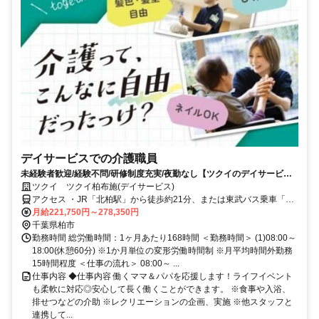
デイサービスでの介護職員
未経験者歓迎/経験不問/研修制度充実/夜勤なし【ツクイのデイサービス/
介護職員求人】
ツクイ ツクイ柏布施(デイサービス)
アクセス ・JR「北柏駅」から徒歩約21分、または東武バス乗車「宿
連寺」下車徒歩約5分
月給221,750円～278,350円
千葉県柏市
勤務時間 総労働時間：1ヶ月あたり168時間 ＜勤務時間＞ (1)08:00～
18:00(休憩60分) ※1か月単位の変形労働時間制 ※月平均時間外勤務
15時間程度 ＜仕事の流れ＞ 08:00～ ...
仕事内容 ◆仕事内容 働くママ＆パパを応援します！ライフイベント
も柔軟に対応◎安心して長く働くことができます。 ※食事や入浴、
排せつなどの介助 ※レクリエーションの企画、実施 ※他スタッフと
連携して...