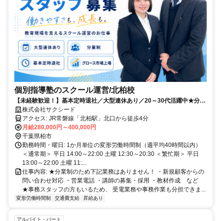
個別指導塾のスクール運営/北柏校
【未経験歓迎！】基本定時退社／大型連休あり／20～30代活躍中★分業
制＆事務スタッフのサポートで、子どもたち一人ひとりへの対応やスク
株式会社サクシード
ール運営にしっかり集中できる！
アクセス: JR常磐線「北柏駅」北口から徒歩4分
月給280,000円～400,000円
千葉県柏市
勤務時間・曜日: 1か月単位の変形労働時間制（週平均40時間以内） ㅤ
＜通常期＞ 平日 14:00～22:00 土曜 12:30～20:30 ＜繁忙期＞ 平日
13:00～22:00 土曜 11:...
仕事内容: ★分業制のため下記業務はありません！ ・新規顧客からの
問い合わせ対応 ・営業電話 ・講師の募集・採用 ・教材作成 など ㅤ
★事務スタッフの方もいるため、 受電業務や事務作業も分担できま...
変形労働時間制
交通費支給
昇給あり
アルバイト・パート