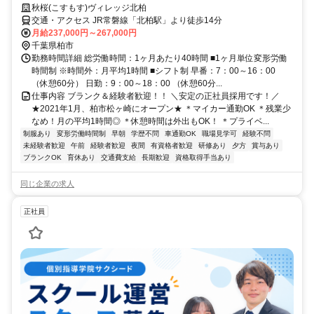
秋桜(こすもす)ヴィレッジ北柏
交通・アクセス JR常磐線「北柏駅」より徒歩14分
月給237,000円～267,000円
千葉県柏市
勤務時間詳細 総労働時間：1ヶ月あたり40時間 ■1ヶ月単位変形労働
時間制 ※時間外：月平均1時間 ■シフト制 早番：7：00～16：00
（休憩60分） 日勤：9：00～18：00 （休憩60分...
仕事内容 ブランク＆経験者歓迎！！ ＼安定の正社員採用です！／
★2021年1月、柏市松ヶ崎にオープン★ ＊マイカー通勤OK ＊残業少
なめ！月の平均1時間◎ ＊休憩時間は外出もOK！ ＊プライベ...
制服あり
変形労働時間制
早朝
学歴不問
車通勤OK
職場見学可
経験不問
未経験者歓迎
午前
経験者歓迎
夜間
有資格者歓迎
研修あり
夕方
賞与あり
ブランクOK
育休あり
交通費支給
長期歓迎
資格取得手当あり
同じ企業の求人
正社員