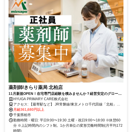
薬剤師/きらり薬局 北柏店
11月新規OPEN！在宅専門店経験を積みませんか？経営安定のグロース
市場上場企業求人です
HYUGA PRIMARY CARE株式会社
アクセス: 【最寄駅など】 JR常磐線/東京メトロ千代田線「北柏」
月給361,680円以上
駅 徒歩1分 マイカー通勤要相談
千葉県柏市
勤務時間・曜日: 平日9:00〜19:30 土曜・祝日9:00〜18:00 ※休憩60
分 ※上記時間内のシフト制。1か月単位の変形労働時間制(月平均172
時間)