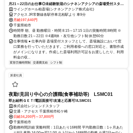
月21～22日のお仕事◎未経験歓迎のシナネンアクシアの斎場受付スタッ
フ（契約社員）求人
ウイングホール柏斎場(シナネンアクシア株式会社)
アクセス JR常磐線各駅停車北柏駅より 車9分
月給197,640円
千葉県柏市
時間帯 朝、昼 勤務曜日・時間 8:15～17:15 1日の実働時間:8時間 ※
勤務日数:21～22日 ※4週8休・友引他シフト制 休憩60分
仕事情報 ● 仕事内容 斎場受付スタッフとして、斎場施設において窓
口業務を行っていただきます。ご利用者様への窓口対応と、書類作成
がメインになります。作成した斎場利用許可証をお渡ししたり、利用
料金の収...
変形労働時間制
交通費支給
シフト制
派遣社員
夜勤!見回り中心の介護職(食事補助等) LSMC01
即お給料ＧＥＴ!電話面接可!友達と応募可!/LSMC01
株式会社レジェンドスタッフ
交通・アクセス 千葉県柏市松ケ崎
日給34,200円～37,800円
千葉県柏市
勤務時間詳細 実働時間：1日あたり16時間 平均勤務日数：1ヶ月あた
り8日 夜勤 16:00〜翌11:00 ※上記から16時間の勤務 ※週2日〜のシ