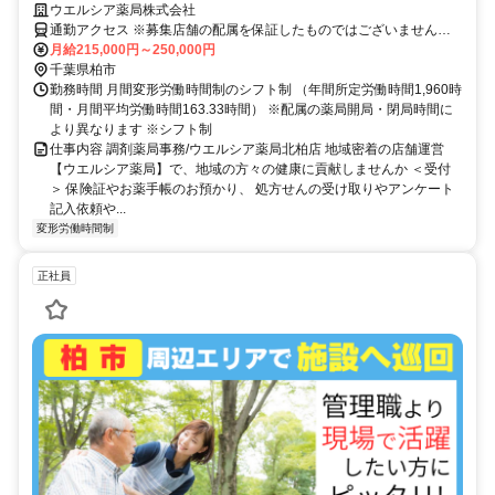
ウエルシア薬局株式会社
通勤アクセス ※募集店舗の配属を保証したものではございませんの
で予めご了承ください ※配属店舗は上記店舗以外の可能性がござい
月給215,000円～250,000円
ます ※勤務店舗の指定は出来かねます。 勤務区分を下記の３つから
千葉県柏市
選択 ＜エリア職＞ 原則として転居を伴う異動はございません。 自宅
勤務時間 月間変形労働時間制のシフト制 （年間所定労働時間1,960時
から50km圏内、通勤片道90分圏内での配属店舗となります。 ＜リー
間・月間平均労働時間163.33時間） ※配属の薬局開局・閉局時間に
ジョナル職＞ 異動の範囲は本拠地とその隣接県または直線距離で概
より異なります ※シフト制
ね100km以内 ※社宅制度・赴任手当制度あり ＜ナショナル職＞ 全国
仕事内容 調剤薬局事務/ウエルシア薬局北柏店 地域密着の店舗運営
の店舗への異動あり ※社宅制度・赴任手当制度あり
【ウエルシア薬局】で、地域の方々の健康に貢献しませんか ＜受付
＞ 保険証やお薬手帳のお預かり、 処方せんの受け取りやアンケート
記入依頼や...
変形労働時間制
正社員