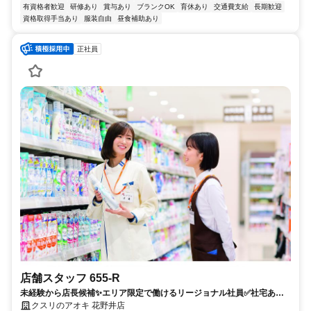
有資格者歓迎
研修あり
賞与あり
ブランクOK
育休あり
交通費支給
長期歓迎
資格取得手当あり
服装自由
昼食補助あり
正社員
店舗スタッフ 655-R
未経験から店長候補✨エリア限定で働けるリージョナル社員✅社宅あり
｜残業月7.8h
クスリのアオキ 花野井店