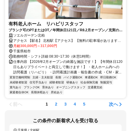
有料老人ホーム リハビリスタッフ
ブランク可のPTまたはOT／年間休日121日／R8.2月オープン／充実の福
利厚生／高収入
ソエルガーデン北柏
アクセス 【駅名】 北柏駅【アクセス】 【無料の駐車場があります】
JR常磐線(上野～取手) 北柏駅から徒歩で14分
月給300,000円～317,000円
千葉県柏市
勤務時間・シフト詳細 08:30~17:30（休憩1時間）
仕事内容 【2026年2月オープンの綺麗な施設です！】 【年間休日120
日もありプライベートと両立して働けます！】 ・老人ホーム内への
訪問看護（リハビリ） ・訪問看護計画書・報告書の作成 ・CM・家...
変形労働時間制
主婦・主夫歓迎
長期
バイク通勤OK
車通勤OK
即日勤務OK
未経験者歓迎
住宅手当あり
経験者歓迎
研修あり
社会保険完備
制服貸与
賞与あり
ブランクOK
育休あり
オープニングスタッフ
交通費支給
家庭都合休OK
長期休暇あり
昇給あり
前へ
次へ
1
2
3
4
5
この条件の新着求人を受け取る
千葉県 / 北柏駅