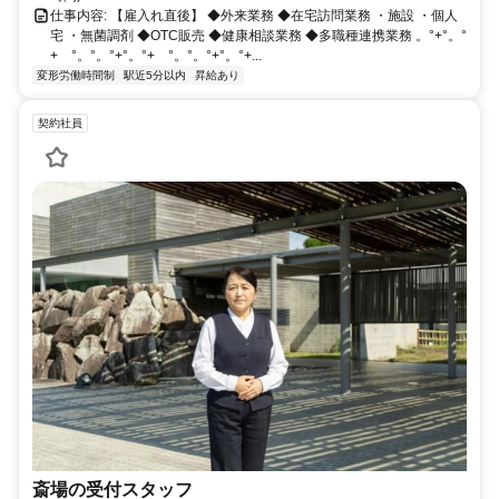
仕事内容: 【雇入れ直後】 ◆外来業務 ◆在宅訪問業務 ・施設 ・個人
宅 ・無菌調剤 ◆OTC販売 ◆健康相談業務 ◆多職種連携業務 。°+°。°
+ °。°。°+°。°+ °。°。°+°。°+...
変形労働時間制
駅近5分以内
昇給あり
契約社員
斎場の受付スタッフ