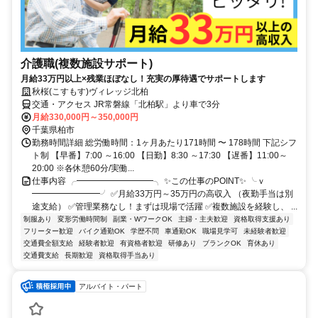
介護職(複数施設サポート)
月給33万円以上×残業ほぼなし！充実の厚待遇でサポートします
秋桜(こすもす)ヴィレッジ北柏
交通・アクセス JR常磐線「北柏駅」より車で3分
月給330,000円～350,000円
千葉県柏市
勤務時間詳細 総労働時間：1ヶ月あたり171時間 〜 178時間 下記シフ
ト制 【早番】7:00 ～16:00 【日勤】8:30 ～17:30 【遅番】11:00～
20:00 ※各休憩60分/実働...
仕事内容 ╭━━━━━━━━━╮ ✨この仕事のPOINT✨ ╰ｖ
━━━━━━━━╯ ✅月給33万円～35万円の高収入 （夜勤手当は別
途支給） ✅管理業務なし！まずは現場で活躍 ✅複数施設を経験し、 ...
制服あり
変形労働時間制
副業・WワークOK
主婦・主夫歓迎
資格取得支援あり
フリーター歓迎
バイク通勤OK
学歴不問
車通勤OK
職場見学可
未経験者歓迎
交通費全額支給
経験者歓迎
有資格者歓迎
研修あり
ブランクOK
育休あり
交通費支給
長期歓迎
資格取得手当あり
アルバイト・パート