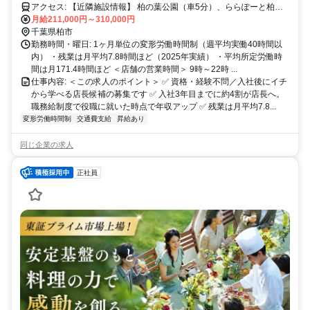
アクセス: 【近隣施設情報】 柏の葉公園（車5分）、ららぽーと柏の
葉（車10分）、柏市立柏病院（車5分） 【近隣学校情報】 東京大
月給211,000円～310,000円
学・柏C（車5分）
千葉県柏市
勤務時間・曜日: 1ヶ月単位の変形労働時間制（週平均実働40時間以
内） ・残業は月平均7.8時間ほど（2025年実績） ・平均所定労働時
間は月171.4時間ほど ＜店舗の営業時間＞ 9時～22時 ...
仕事内容: ＜この求人のポイント＞ ✅ 資格・経験不問／入社後にイチ
から学べる店長候補の募集です ✅ 入社3年目までに約4割が店長へ。
職務給制度で役職に就いた時点で年収アップ ✅ 残業は月平均7.8...
変形労働時間制
交通費支給
昇給あり
同じ企業の求人
正社員