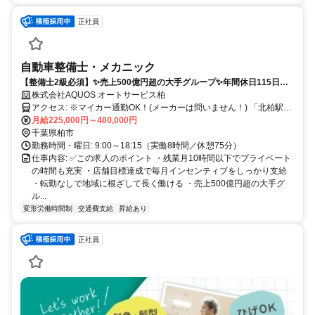
正社員
自動車整備士・メカニック
【整備士2級必須】✨売上500億円超の大手グループ✨年間休日115日／
研修充実／賞与年2回
株式会社AQUOS オートサービス柏
アクセス: ※マイカー通勤OK！(メーカーは問いません！) 「北柏駅」
月給225,000円～480,000円
から車で4分 ＜店舗情報＞ https://lepiogroup.jp/service/aquos/
千葉県柏市
勤務時間・曜日: 9:00～18:15（実働8時間／休憩75分）
仕事内容: ✅この求人のポイント ・残業月10時間以下でプライベート
の時間も充実 ・店舗目標達成で毎月インセンティブをしっかり支給
・転勤なしで地域に根ざして長く働ける ・売上500億円超の大手グ
ル...
変形労働時間制
交通費支給
昇給あり
正社員