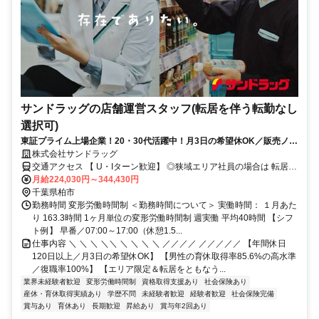
サンドラッグの店舗運営スタッフ(転居を伴う転勤なし
選択可)
東証プライム上場企業！20・30代活躍中！月3日の希望休OK／販売ノル
マなし／年収例32歳SV816万円／販促企画～商品管理など店舗運営がメ
株式会社サンドラッグ
インの仕事
交通アクセス 【 U・Iターン歓迎】 ◎狭域エリア社員の場合は 転居を
伴う転勤はありません。 ◎マイカー通勤OK
月給224,030円～344,430円
千葉県柏市
勤務時間 変形労働時間制 ＜勤務時間について＞ 実働時間： １月あた
り 163.3時間 1ヶ月単位の変形労働時間制 週実働 平均40時間 【シフ
ト例】 早番／07:00～17:00（休憩1.5...
仕事内容 ＼ ＼ ＼ ＼＼ ＼ ＼ ＼ ＼ ／／／／ ／／／／／ 【年間休日
120日以上／月3日の希望休OK】 【男性の育休取得率85.6%の高水準
／復職率100%】 【エリア限定＆転居をともなう...
業界未経験者歓迎
変形労働時間制
資格取得支援あり
社会保険あり
産休・育休取得実績あり
学歴不問
未経験者歓迎
経験者歓迎
社会保険完備
賞与あり
育休あり
長期歓迎
昇給あり
賞与年2回あり