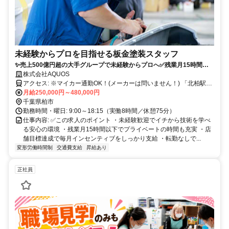
未経験からプロを目指せる板金塗装スタッフ
✨売上500億円超の大手グループで未経験からプロへ✅残業月15時間以
下でプライベートも充実✨
株式会社AQUOS
アクセス: ※マイカー通勤OK！(メーカーは問いません！) 「北柏駅」
月給250,000円～480,000円
から車で4分 ＜店舗情報＞ https://lepiogroup.jp/service/aquos/
千葉県柏市
勤務時間・曜日: 9:00～18:15（実働8時間／休憩75分）
仕事内容: ✅この求人のポイント ・未経験歓迎でイチから技術を学べ
る安心の環境 ・残業月15時間以下でプライベートの時間も充実 ・店
舗目標達成で毎月インセンティブをしっかり支給 ・転勤なしで...
変形労働時間制
交通費支給
昇給あり
正社員