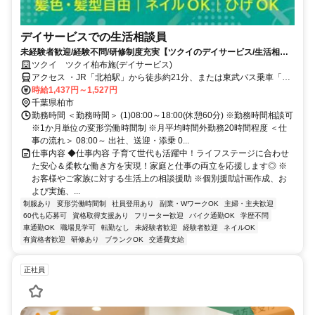
デイサービスでの生活相談員
未経験者歓迎/経験不問/研修制度充実【ツクイのデイサービス/生活相談
員求人】
ツクイ ツクイ柏布施(デイサービス)
アクセス ・JR「北柏駅」から徒歩約21分、または東武バス乗車「宿
連寺」下車徒歩約5分
時給1,437円～1,527円
千葉県柏市
勤務時間 ＜勤務時間＞ (1)08:00～18:00(休憩60分) ※勤務時間相談可
※1か月単位の変形労働時間制 ※月平均時間外勤務20時間程度 ＜仕
事の流れ＞ 08:00～ 出社、送迎・添乗 0...
仕事内容 ◆仕事内容 子育て世代も活躍中！ライフステージに合わせ
た安心＆柔軟な働き方を実現！家庭と仕事の両立を応援します◎ ※
お客様やご家族に対する生活上の相談援助 ※個別援助計画作成、お
よび実施、...
制服あり
変形労働時間制
社員登用あり
副業・WワークOK
主婦・主夫歓迎
60代も応募可
資格取得支援あり
フリーター歓迎
バイク通勤OK
学歴不問
車通勤OK
職場見学可
転勤なし
未経験者歓迎
経験者歓迎
ネイルOK
有資格者歓迎
研修あり
ブランクOK
交通費支給
正社員