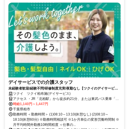
デイサービスでの介護スタッフ
未経験者歓迎/経験不問/研修制度充実/夜勤なし【ツクイのデイサービス/
介護スタッフ求人】
ツクイ ツクイ柏布施(デイサービス)
アクセス ・JR「北柏駅」から徒歩約21分、または東武バス乗車「宿
連寺」下車徒歩約5分
時給1,140円～1,447円
千葉県柏市
勤務時間 ＜勤務時間＞ (1)08:10～13:10(休憩なし) (2)08:10～
18:10(休憩60分) ※勤務時間相談可 ※1か月単位の変形労働時間制 ※
月平均時間外勤務10時間程度 ＜仕事の...