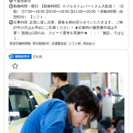
千葉県柏市
勤務時間・曜日: 【勤務時間】 ※フルタイムパートさん大歓迎！ 〈日
勤〉 ①7:00〜16:00 ②9:00〜18:00 ③11:00〜20:00 ＊実働8時間（休
憩60分） 【シフト...
仕事内容: 定員に達し次第、募集を締め切らせていただきます。 ご検
討中の方はお早めにご応募ください！ ★応募時の履歴書作成は不
要！ 面接は1回のみ、スピード選考を実施中★ 〈〈〈「施設」ではな
く...
変形労働時間制
即日勤務OK
交通費支給
シフト制
昇給あり
正社員