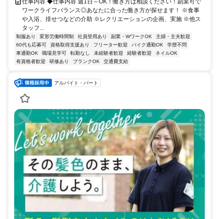
仕事内容 ◆仕事内容 週1日～OK！働き方は相談ください！副業可で
ワークライフバランス◎あなたに合った働き方が探せます！ ※食事
や入浴、排せつなどの介助 ※レクリエーションの企画、実施 ※他ス
タッフ...
制服あり
変形労働時間制
社員登用あり
副業・WワークOK
主婦・主夫歓迎
60代も応募可
資格取得支援あり
フリーター歓迎
バイク通勤OK
学歴不問
車通勤OK
職場見学可
転勤なし
未経験者歓迎
経験者歓迎
ネイルOK
有資格者歓迎
研修あり
ブランクOK
交通費支給
アルバイト・パート